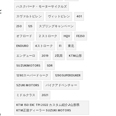
ハスクバーナ・モーターサイクルズ
ても嬉しく思いました😊

スヴァルトピレン
ヴィットピレン
401
250
125
スプリングキャンペーン
オフロード
２ストローク
HQV
FE250
ENDURO
4ストローク
FI
東北
エンデューロ
2019
2気筒
KTM山形
SUZUKIMOTORS
SDR
1290スーパードゥーク
1290SUPERDUKER
SZUKI MOTORS
バイクアドベンチャー
ミドルクラス
2021
KTM 150 EXC TPI 2022 カスタム紹介♪山形県
KTM正規ディーラー SUZUKI MOTORS
けて楽しまれております♪
