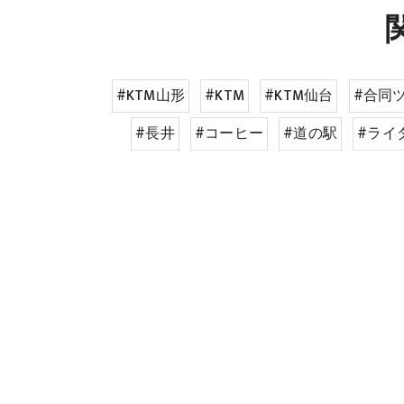
#KTM山形
#KTM
#KTM仙台
#合同
#長井
#コーヒー
#道の駅
#ライ