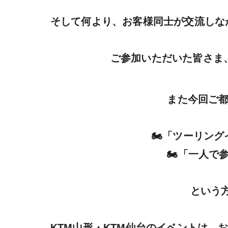
そして何より、お客様同士が交流しな
ご参加いただいた皆さま
また今回ご都
🏍「ツーリング
🏍「一人で
という方
KTM山形・KTM仙台のイベントは、