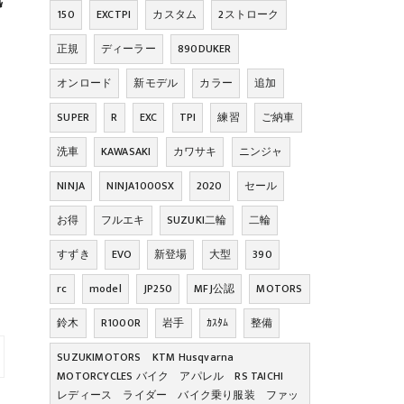
150
EXCTPI
カスタム
2ストローク
正規
ディーラー
890DUKER
オンロード
新モデル
カラー
追加
SUPER
R
EXC
TPI
練習
ご納車
洗車
KAWASAKI
カワサキ
ニンジャ
NINJA
NINJA1000SX
2020
セール
お得
フルエキ
SUZUKI二輪
二輪
すずき
EVO
新登場
大型
390
rc
model
JP250
MFJ公認
MOTORS
鈴木
R1000R
岩手
ｶｽﾀﾑ
整備
SUZUKIMOTORS KTM Husqvarna
MOTORCYCLES バイク アパレル RS TAICHI
レディース ライダー バイク乗り服装 ファッ