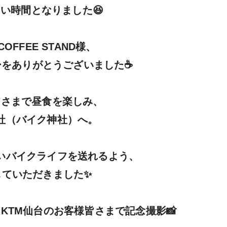
い時間となりました😆

 COFFEE STAND様、

をありがとうございました☕

さまで昼食を楽しみ、

社（バイク神社）へ。

いバイクライフを送れるよう、

ていただきました✨

KTM仙台のお客様皆さまで記念撮影📸
