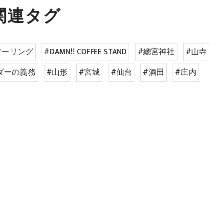
関連タグ
ツーリング
#DAMN!! COFFEE STAND
#總宮神社
#山寺
ダーの義務
#山形
#宮城
#仙台
#酒田
#庄内