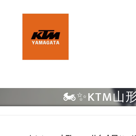
🏍✨KTM山