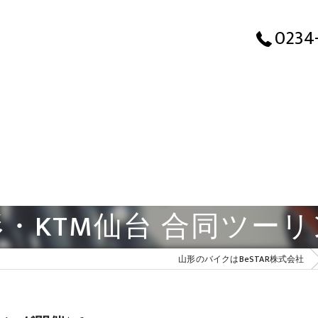
0234
形・KTM仙台 合同ツー
山形のバイクはBeSTAR株式会社