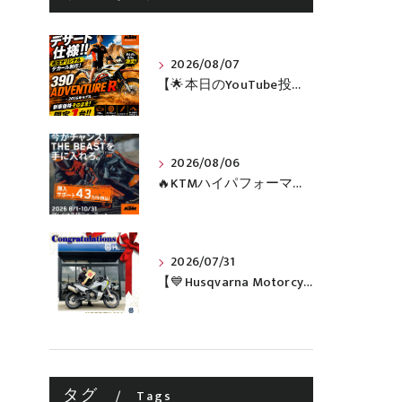
2026/08/07
【🌟本日のYouTube投稿完了🌟】 🔥390 ADVENTURE R × KTM山形 オリジナルデカール仕様誕生🔥
2026/08/06
🔥KTMハイパフォーマンスネイキッドがお得に手に入るチャンス🔥
2026/07/31
【💙Husqvarna Motorcycles / NORDEN 901💙】 ご納車おめでとうございます🎉✨
タグ
Tags