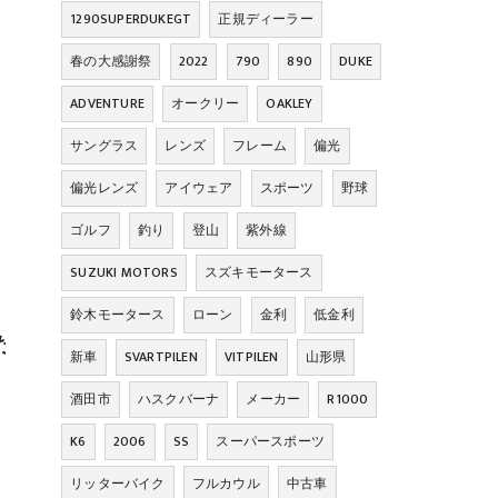
1290SUPERDUKEGT
正規ディーラー
春の大感謝祭
2022
790
890
DUKE
ADVENTURE
オークリー
OAKLEY
サングラス
レンズ
フレーム
偏光
偏光レンズ
アイウェア
スポーツ
野球
ゴルフ
釣り
登山
紫外線
SUZUKI MOTORS
スズキモータース
鈴木モータース
ローン
金利
低金利
たです。

新車
SVARTPILEN
VITPILEN
山形県
酒田市
ハスクバーナ
メーカー
R1000
K6
2006
SS
スーパースポーツ
スタッフ一同感謝の気持ちでいっぱいです✨

リッターバイク
フルカウル
中古車