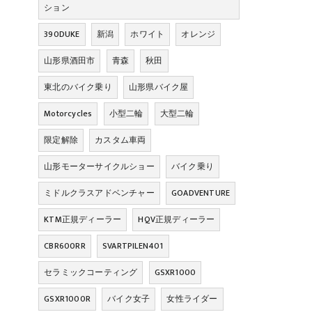
ション
390DUKE
新潟
ホワイト
オレンジ
山形県酒田市
青森
秋田
東北のバイク乗り
山形県バイク屋
Motorcycles
小型二輪
大型二輪
限定解除
カスタム車両
山形モーターサイクルショー
バイク乗り
ミドルクラスアドベンチャー
GOADVENTURE
KTM正規ディーラー
HQV正規ディーラー
CBR600RR
SVARTPILEN401
セラミックコーティング
GSXR1000
GSXR1000R
バイク女子
女性ライダー