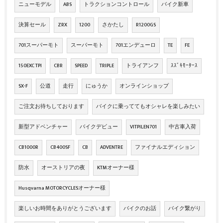
ニューモデル
ABS
トラクションコントロール
バイク新車
決算セール
ZRX
1200
さかたし
R1200GS
701スーパーモト
スーパーモト
701エンデューロ
TE
FE
150EXC TPI
CBR
SPEED
TRIPLE
トライアンフ
ｽｽﾞｷﾓｰﾀｰｽ
SX-F
公道
走行
にゅうか
オンラインショップ
ご注文お待ちしております
バイクに乗っててもオシャレを楽しみたい
新型アドベンチャー
バイクデビュー
VITPILEN701
中古車入荷
CB1000R
CB400SF
CB
ADVENTRE
ファイナルエディション
防水
オーストリアの夜
KTMオーナー様
Husqvarna MOTORCYCLESオーナー様
楽しいお時間をありがとうございます
バイクのお話
バイク繋がり