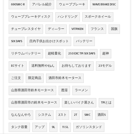
690SMC-R
アパレル紹介
ウェーブブレーキ
WAVE BRAKE DISC
ウェーブブレーキディスク
ハンドリング
スポークホイール
チューブレスタイヤ
ディ―ラー
VITPIKEN
フランス
国旗
SIX DAYS
庄内子供お出かけスポット
バッテリー
リチウムバッテリー
超軽量化
250 EXC TPI SIX DAYS
超神
ECサイト
送料無料やねん
お待ちしております
23モデル
ご注文
限定商品
酒田市鈴木モータース
山形県酒田市鈴木モータース
透湿
ラーメン
山形県酒田市の鈴木モータース
楽しいバイク屋さん
TPIとは
なんなんやろ
システム
2スト
2T
SMC
酒田S
タンク容量
アップ
9L
11.5L
ガソリンスタンド