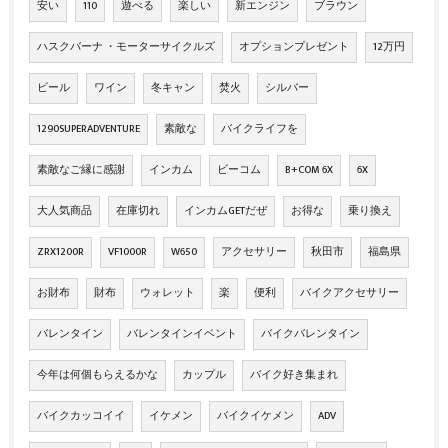
安い
110
遊べる
楽しい
新エンジン
ブラウン
ハスクバーナ ・モーターサイクルズ
オプションプレゼント
12万円
ビール
ワイン
冬キャン
焚火
シルバー
1290SUPERADVENTURE
素敵な
バイクライフを
素敵なご縁に感謝
インカム
ビーコム
B+COM 6X
6X
大人気商品
在庫切れ
インカムGETだぜ
お得な
乗り換え
ZRX1200R
VF1000R
W650
アクセサリー
秋田市
福島県
お財布
財布
ウォレット
楽
便利
バイクアクセサリー
バレンタイン
バレンタインイベント
バイクバレンタイン
今年は何個もらえるかな
カップル
バイク好き集まれ
バイクカッコイイ
イケメン
バイクイケメン
ADV