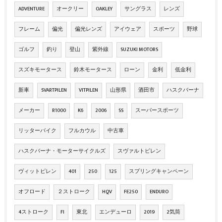
ADVENTURE
オークリー
OAKLEY
サングラス
レンズ
フレーム
偏光
偏光レンズ
アイウェア
スポーツ
野球
ゴルフ
釣り
登山
紫外線
SUZUKI MOTORS
スズキモータース
鈴木モータース
ローン
金利
低金利
新車
SVARTPILEN
VITPILEN
山形県
酒田市
ハスクバーナ
メーカー
R1000
K6
2006
SS
スーパースポーツ
リッターバイク
フルカウル
中古車
ハスクバーナ・モーターサイクルズ
スヴァルトピレン
ヴィットピレン
401
250
125
スプリングキャンペーン
オフロード
２ストローク
HQV
FE250
ENDURO
4ストローク
FI
東北
エンデューロ
2019
2気筒