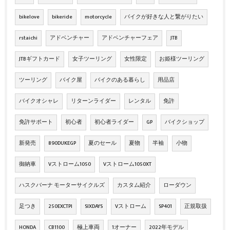
bikelove
bikeride
motorcycle
バイクが好きな人と繋がりたい
rstaichi
アドベンチャー
アドベンチャーフェア
JTB
JTBギフトカード
女子ツーリング
女性限定
お姫様ツーリング
ツーリング
バイク屋
バイクのある暮らし
用品店
バイクオシャレ
リターンライダー
レンタル
免許
免許サポート
初心者
初心者ライダー
GP
バイクショップ
新発売
890DUKEGP
夏のセール
夏物
半袖
小物
御納車
Vストローム1050
Vストローム1050XT
ハスクバーナ モーターサイクルズ
カスタム紹介
ローダウン
足つき
250EXCTPI
SIXDAYS
Vストローム
SP401
正規取扱
HONDA
CB1100
極上車両
1オーナー
2022年モデル