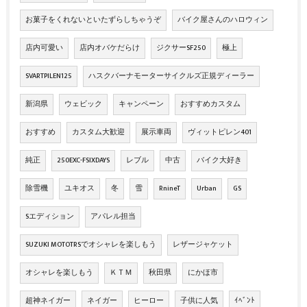
お菓子をくれないといたずらしちゃうぞ
バイク屋さんのハロウィン
店内可愛い
店内オバケだらけ
ジクサーSF250
極上
SVARTPILEN125
ハスクバーナモーターサイクルズ正規ディーラー
新潟県
ウェビック
キャンペーン
おすすめカスタム
おすすめ
カスタム大歓迎
展示車両
ヴィットピレン401
純正
250EXC-FSIXDAYS
レブル
中古
バイク大好き
除雪機
ユキオス
冬
雪
RnineT
Urban
GS
Sエディション
アパレル担当
SUZUKI MOTOTRSでオシャレを楽しもう
レザージャケット
オシャレを楽しもう
ＫＴＭ
秋田県
にかほ市
超神ネイガー
ネイガー
ヒーロー
子供に人気
ｲﾍﾞﾝﾄ