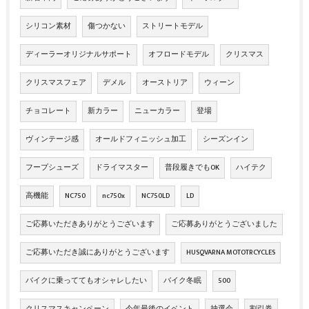
シリコン素材
傷つかない
ストリートモデル
ディーラーオリジナルサポート
オフロードモデル
クリスマス
クリスマスフェア
デメル
オーストリア
ウィーン
チョコレート
新カラー
ニューカラー
登場
ヴィンテージ感
オールドフィニッシュ加工
シーズンイン
フープシューズ
ドライマスター
普段履きでもOK
ハイテク
高機能
NC750
nc750x
NC750LD
LD
ご応募いただきありがとうございます
ご応募ありがとうございました
ご応募いただき誠にありがとうございます
HUSQVARNA MOTOTRCYCLES
バイクに乗っててもオシャレしたい
バイク冬眠
500