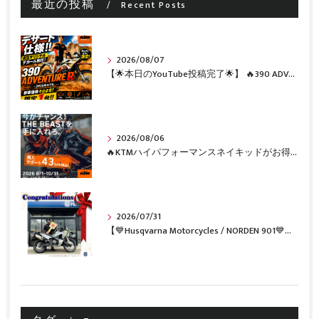
最近の投稿
Recent Posts
2026/08/07
【🌟本日のYouTube投稿完了🌟】 🔥390 ADVENTURE R × KTM山形 オリジナルデカール仕様誕生🔥
2026/08/06
🔥KTMハイパフォーマンスネイキッドがお得に手に入るチャンス🔥
2026/07/31
【💙Husqvarna Motorcycles / NORDEN 901💙】 ご納車おめでとうございます🎉✨