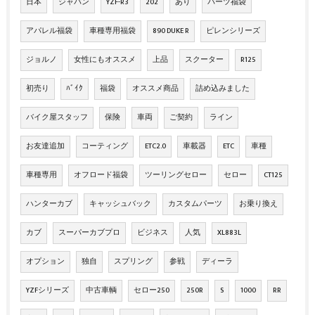
日本
ジャパン
YZF-R3
202
あり
パーツ福袋
アパレル福袋
車種専用福袋
890 DUKE R
ピレンシリーズ
ジョルノ
女性にもオススメ
上品
スクーター
R125
初売り
ﾊﾞｲｸ
福袋
オススメ商品
詰め込みました
バイク屋スタッフ
保険
車両
ご契約
ライン
お友達追加
コーティング
ETC2.0
車載器
ETC
車種
車種専用
オフロード福袋
ツーリングセロー
セロー
CT125
ハンターカブ
キャッシュバック
カスタムパーツ
お乗り換え
カブ
スーパーカブプロ
ビジネス
人気
XL883L
オプション
独自
スプリング
参戦
ディーラ
YZFシリーズ
中古車輌
セロー250
250R
S
1000
RR