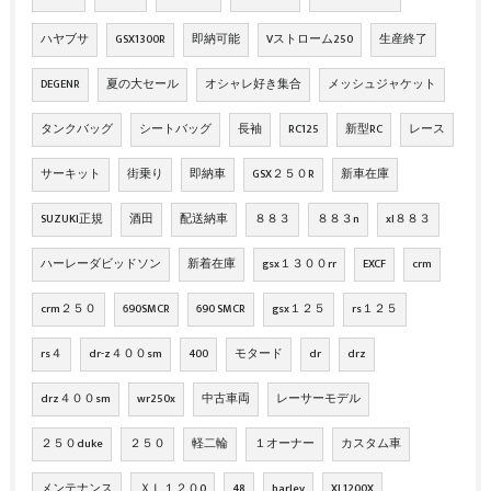
ハヤブサ
GSX1300R
即納可能
Vストローム250
生産終了
DEGENR
夏の大セール
オシャレ好き集合
メッシュジャケット
タンクバッグ
シートバッグ
長袖
RC125
新型RC
レース
サーキット
街乗り
即納車
GSX２５０R
新車在庫
SUZUKI正規
酒田
配送納車
８８３
８８３n
xl８８３
ハーレーダビッドソン
新着在庫
gsx１３００rr
EXCF
crm
crm２５０
690SMCR
690 SMCR
gsx１２５
rs１２５
rs４
dr-z４００sm
400
モタード
dr
drz
drz４００sm
wr250x
中古車両
レーサーモデル
２５０duke
２５０
軽二輪
１オーナー
カスタム車
メンテナンス
ＸＬ１２０0
48
harley
XL1200X