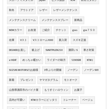
スポーティスタイル
japan
センス抜群
A/W
秋冬カタログ
秋冬
アウトドア
レザー
レザーメンテナンス
メンテナンスクリーム
メンテナンススプレー
新商品
NEWカラー
お友達
ご紹介
チケット
gsxs
gsx７５０
在庫
Vスト
Vストローム1000
新入荷
スズキ正規
DEGNERお直し
裾上げ
SVARTPILEN250
酒田いS
寒さ対策
e-HEAT
めっちゃ暖かい
ライダーの味方
1290SDR
KTM J
SUZUKI MOTORSのお姫様
3年ぶりの開催
ノーデン
ノーデン901
新着
プレゼント
ヤマガタグラム
モトオーク
山形県酒田市のバイク屋
もうすぐハロウィン
お菓子
店内が可愛い
KTMカラーにピッタリ
トレーナー
ベージュ