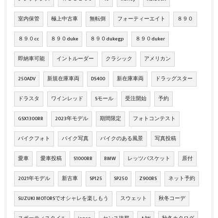
室内保管
極上中古車
無転倒
フォーティーエイト
８９０
８９０cc
８９０duke
８９０dukegp
８９０duker
即納車可能
イントルーダー
クラシック
アメリカン
250ADV
新規在庫車両
DS400
新在庫車両
ドラッグスター
ドラスタ
ワインレッド
Sモール
受注開始
予約
GSX1300RR
2023年モデル
期間限定
フォトコンテスト
バイクフォト
バイク写真
バイクのある風景
写真投稿
愛車
愛車投稿
S1000RR
BMW
レッツバスケット
原付
2021年モデル
新古車
SP125
SP250
Z900RS
ネット予約
SUZUKI MOTORSでオシャレを楽しもう
スウェット
秋冬コーデ