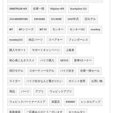
SVARTPILEN 401
在庫一掃
Vitpilen 401
Svartpilen 125
250 ADVENTURE
390 DUKE
125 DUKE
2021年式
旧モデル
MT
MTシリーズ
MT-10
モンキー
モンキー125
monkey
monkey125
純正パーツ
スペアキー
フェンダーレス
購入サポート
サポートキャンペーン
上級者
初心者にもオススメ
バイク購入
GB350
新車1オーナー
現行モデル
スポーティーモデル
バイク好き
在庫一掃セール
ライダー
バイク好きな人と繋がりたい
ポイント使用
お買い物
用品
パーツ
アプリ
ウェビックアプリ
ウェビックパートナーストア
加盟店
890ADV
レンタルアップ
新着車両
ご応募ありがとうございます
キーホルダー