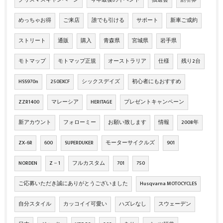
クリスマスキャンペーン
今年最後のイベント
抽選会
割引券
めっちゃお得
ご来店
誰でも引ける
サポート
新車ご成約
ストリート
通販
購入
青森県
宮城県
岩手県
モトマップ
モトマップ正規
オーストラリア
仕様
残り2台
HSS970n
250EXCF
シックスデイズ
初心者にもおすすめ
ZZR1400
マレーシア
HERITAGE
プレゼントキャンペーン
新アカウント
フォローミー
お願い致します
情報
2008年
ZX‐6R
600
SUPERDUKER
モーターサイクルズ
901
NORDEN
Z－1
フルカスタム
701
750
ご応募いただき誠にありがとうございました
Husqvarna MOTOCYCLES
自分スタイル
カッコイイ可愛い
ハズレなし
スウェーデン