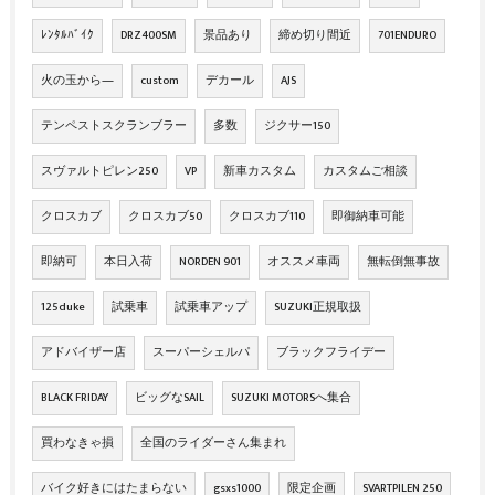
ﾚﾝﾀﾙﾊﾞｲｸ
DRZ400SM
景品あり
締め切り間近
701ENDURO
火の玉から―
custom
デカール
AJS
テンペストスクランブラー
多数
ジクサー150
スヴァルトピレン250
VP
新車カスタム
カスタムご相談
クロスカブ
クロスカブ50
クロスカブ110
即御納車可能
即納可
本日入荷
NORDEN 901
オススメ車両
無転倒無事故
125duke
試乗車
試乗車アップ
SUZUKI正規取扱
アドバイザー店
スーパーシェルパ
ブラックフライデー
BLACK FRIDAY
ビッグなSAIL
SUZUKI MOTORSへ集合
買わなきゃ損
全国のライダーさん集まれ
バイク好きにはたまらない
gsxs1000
限定企画
SVARTPILEN 250