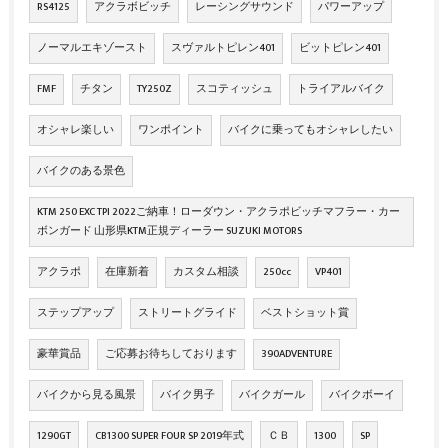
RS4125
アクラボビッチ
レーシングサウンド
パワーアップ
ノーマルエキゾースト
スヴァルトピレン401
ビットピレン401
FMF
チタン
TY250Z
スコティッシュ
トライアルバイク
オシャレ楽しい
ワンポイント
バイクに乗ってもオシャレしたい
バイクのある景色
KTM 250 EXC TPI 2022ご納車！ローダウン・アクラポビッチマフラー・カー
ボンガード 山形県KTM正規ディーラー SUZUKI MOTORS
アクラポ
在庫新着
カスタム相談
250cc
VP401
ステップアップ
ストリートグライド
ベストショット賞
豪華賞品
ご応募お待ちしております
390ADVENTURE
バイクから見る風景
バイク男子
バイクガール
バイクボーイ
1290GT
CB1300 SUPER FOUR SP 2019年式
ＣＢ
1300
SP