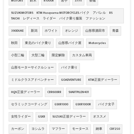
MOTORS
鈴木
R1000R
岩手
ｶｽﾀﾑ
整備
SUZUKIMOTORS KTM Husqvarna MOTORCYCLES バイク アパレル RS
TAICHI レディース ライダー バイク乗り服装 ファッション
390DUKE
新潟
ホワイト
オレンジ
山形県酒田市
青森
秋田
東北のバイク乗り
山形県バイク屋
Motorcycles
小型二輪
大型二輪
限定解除
カスタム車両
山形モーターサイクルショー
バイク乗り
ミドルクラスアドベンチャー
GOADVENTURE
KTM正規ディーラー
HQV正規ディーラー
CBR600RR
SVARTPILEN401
セラミックコーティング
GSXR1000
GSXR1000R
バイク女子
女性ライダー
GSXR
SUZUKI正規ディーラー
オススメ
カーボン
ヨシムラ
マフラー
モータース
納車
CRF250