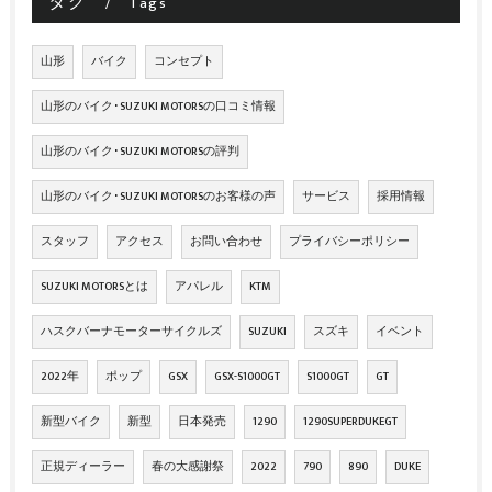
タグ
Tags
山形
バイク
コンセプト
山形のバイク･SUZUKI MOTORSの口コミ情報
山形のバイク･SUZUKI MOTORSの評判
山形のバイク･SUZUKI MOTORSのお客様の声
サービス
採用情報
スタッフ
アクセス
お問い合わせ
プライバシーポリシー
SUZUKI MOTORSとは
アパレル
KTM
ハスクバーナモーターサイクルズ
SUZUKI
スズキ
イベント
2022年
ポップ
GSX
GSX-S1000GT
S1000GT
GT
新型バイク
新型
日本発売
1290
1290SUPERDUKEGT
正規ディーラー
春の大感謝祭
2022
790
890
DUKE