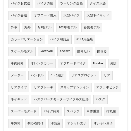
バイクお友達
バイクの輪
ツーリング企画
クイズ大会
バイク春服
オフロード購入
大型バイク
大型ネイキッド
外車
海外
S/Sモデル
202年モデル
春夏モデル
カラーバリエーション
バイク用品店
ﾊﾞｲｸ用品店
スケールモデル
MOTO GP
300 EXC
飾りたい
飾れる
車両紹介
オレンジカラー
オフロードバイク
Braktec
紹介
メーター
ハンドル
ﾊﾞｲｸ紹介
リアスプロケット
リア
リアタイヤ
リアブレーキ
スリップオンライン
アクラポビッチ
ネイキッド
ハスクバーナモーターサイクルズ山形
ハスク
スーパーモタード
バイク紹介
スペック
車体重量
排気量
単気筒
初心者向け
洋品店
オシャレ女子
オシャレ男子