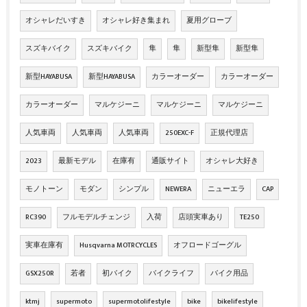
オシャレだいすき
オシャレ好き集まれ
夏用グローブ
スズキバイク
スズキバイク
隼
隼
新型隼
新型隼
新型HAYABUSA
新型HAYABUSA
カラーオーダー
カラーオーダー
カラーオーダー
マルケジーニ
マルケジーニ
マルケジーニ
人気車両
人気車両
人気車両
250EXC-F
正規代理店
2023
最新モデル
在庫有
通販サイト
オシャレ大好き
モノトーン
モダン
シンプル
NEWERA
ニューエラ
CAP
RC390
フルモデルチェンジ
入荷
店頭実車あり
TE250
実車在庫有
Husqvarna MOTRCYCLES
オフロードゴーグル
GSX250R
若者
初バイク
バイクライフ
バイク用品
ktmj
supermoto
supermotolifestyle
bike
bikelifestyle