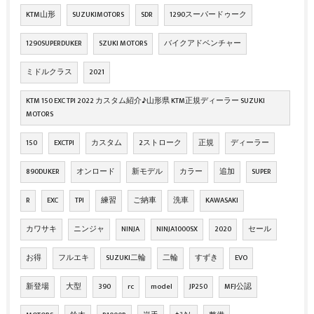
KTM山形
SUZUKIMOTORS
SDR
1290スーパードゥーク
1290SUPERDUKER
SZUKI MOTORS
バイクアドベンチャー
ミドルクラス
2021
KTM 150 EXC TPI 2022 カスタム紹介♪山形県 KTM正規ディーラー SUZUKI
MOTORS
150
EXCTPI
カスタム
2ストローク
正規
ディーラー
890DUKER
オンロード
新モデル
カラー
追加
SUPER
R
EXC
TPI
練習
ご納車
洗車
KAWASAKI
カワサキ
ニンジャ
NINJA
NINJA1000SX
2020
セール
お得
フルエキ
SUZUKI二輪
二輪
すずき
EVO
新登場
大型
390
rc
model
JP250
MFJ公認