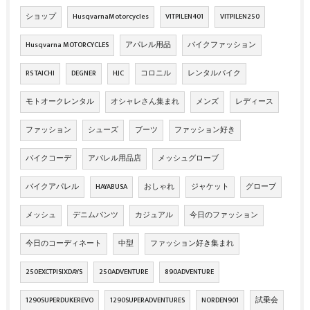
ショップ
HusqvarnaMotorcycles
VITPILEN401
VITPILEN250
Husqvarna MOTORCYCLES
アパレル用品
バイクファッション
RS TAICHI
DEGNER
HJC
コロニル
レンタルバイク
モトオークレンタル
オシャレさん集まれ
メンズ
レディース
ファッション
シューズ
ブーツ
ファッション好き
バイクコーデ
アパレル用品店
メッシュグローブ
バイクアパレル
HAYABUSA
おしゃれ
ジャケット
グローブ
メッシュ
デニムパンツ
カジュアル
今日のファッション
今日のコーディネート
中型
ファッション好き集まれ
250EXCTPISIXDAYS
250ADVENTURE
890ADVENTURE
1290SUPERDUKEREVO
1290SUPERADVENTURES
NORDEN901
試乗会