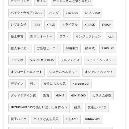
カラーリング
サイズ
オシャレさんと繋がりたい
バイクと合うアパレル
ホンダ
GSX-S750
レブル250
レブル女子
TRRS
XTRCK
トライアル
XTRACK
S1000F
極上中古
新車１オーナー
２スト
インジェクション
セル
超人ネイガー
ご当地ヒーロー
御納車式
納車式
250DUKE
トランポ
SUZUKI MOTOTRS
フルフェイス
ジェットヘルメット
オフロードヘルメット
システムヘルメット
オシャレヘルメット
デザイン
軽い
女性にも大人気
Noreden901
グッドデザイン賞
受賞
GSX‐R
GSX‐R1000
カスタム多数
SUZUKI MOTORSで楽しい思い出を作ろう
紅葉
友達とバイク
親子バイク
バイクがある風景
NINJA250
NINJA250SL