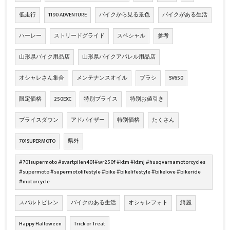
低走行
1190 ADVENTURE
バイクから見る景色
バイクがある生活
ハーレー
ストリードグライド
スペシャル
参考
山形県バイク用品店
山形県バイクアパレル用品店
オシャレさん集合
メンテナンスオイル
ブラシ
SV650
限定価格
250EXC
特別プライス
特別お値引き
プライスダウン
アドバイザー
特別価格
たくさん
701SUPERMOTO
県外
#701supermoto #svartpilen401#wr250f #ktm #ktmj #husqvarnamotorcycles
#supermoto #supermotolifestyle #bike #bikelifestyle #bikelove #bikeride
#motorcycle
スバルトピレン
バイクのある生活
オシャレフォト
綺麗
Happy Halloween
Trick or Treat