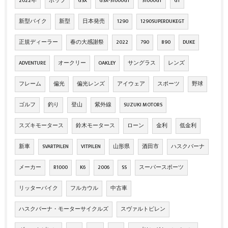
2022年
ポップ
GSX
GSX-S1000GT
S1000GT
GT
新型バイク
新型
日本発売
1290
1290SUPERDUKEGT
正規ディーラー
春の大感謝祭
2022
790
890
DUKE
ADVENTURE
オークリー
OAKLEY
サングラス
レンズ
フレーム
偏光
偏光レンズ
アイウェア
スポーツ
野球
ゴルフ
釣り
登山
紫外線
SUZUKI MOTORS
スズキモータース
鈴木モータース
ローン
金利
低金利
新車
SVARTPILEN
VITPILEN
山形県
酒田市
ハスクバーナ
メーカー
R1000
K6
2006
SS
スーパースポーツ
リッターバイク
フルカウル
中古車
ハスクバーナ・モーターサイクルズ
スヴァルトピレン