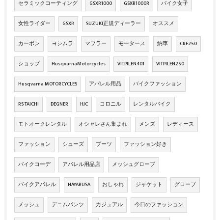
セラミックコーティング
GSXR1000
GSXR1000R
バイク女子
女性ライダー
GSXR
SUZUKI正規ディーラー
オススメ
カーボン
ヨシムラ
マフラー
モータース
納車
CRF250
ショップ
HusqvarnaMotorcycles
VITPILEN401
VITPILEN250
Husqvarna MOTORCYCLES
アパレル用品
バイクファッション
RS TAICHI
DEGNER
HJC
コロニル
レンタルバイク
モトオークレンタル
オシャレさん集まれ
メンズ
レディース
ファッション
シューズ
ブーツ
ファッション好き
バイクコーデ
アパレル用品店
メッシュグローブ
バイクアパレル
HAYABUSA
おしゃれ
ジャケット
グローブ
メッシュ
デニムパンツ
カジュアル
今日のファッション