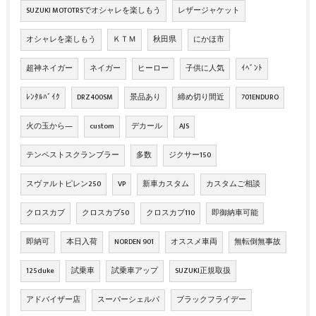
SUZUKI MOTOTRSでオシャレを楽しもう
レザージャケット
オシャレを楽しもう
ＫＴＭ
秋田県
にかほ市
超神ネイガー
ネイガー
ヒーロー
子供に人気
ｲﾍﾞﾝﾄ
ﾚﾝﾀﾙﾊﾞｲｸ
DRZ400SM
景品あり
締め切り間近
701ENDURO
火の玉から―
custom
デカール
AJS
テンペストスクランブラー
多数
ジクサー150
スヴァルトピレン250
VP
新車カスタム
カスタムご相談
クロスカブ
クロスカブ50
クロスカブ110
即御納車可能
即納可
本日入荷
NORDEN 901
オススメ車両
無転倒無事故
125duke
試乗車
試乗車アップ
SUZUKI正規取扱
アドバイザー店
スーパーシェルパ
ブラックフライデー