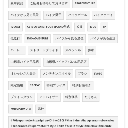
豪華賞品
ご応募お待ちしております
390ADVENTURE
バイクから見る風景
バイク男子
バイクガール
バイクボーイ
1290GT
CB1300 SUPER FOUR SP 2019年式
ＣＢ
1300
SP
低走行
1190 ADVENTURE
バイクから見る景色
バイクがある生活
ハーレー
ストリードグライド
スペシャル
参考
山形県バイク用品店
山形県バイクアパレル用品店
オシャレさん集合
メンテナンスオイル
ブラシ
SV650
限定価格
250EXC
特別プライス
特別お値引き
プライスダウン
アドバイザー
特別価格
たくさん
701SUPERMOTO
県外
#701supermoto #svartpilen401#wr250f #ktm #ktmj #husqvarnamotorcycles
#supermoto #supermotolifestyle #bike #bikelifestyle #bikelove #bikeride