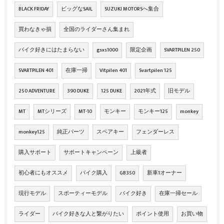
BLACK FRIDAY
ビッグなSAIL
SUZUKI MOTORSへ集合
買わなきゃ損
全国のライダーさん集まれ
バイク好きにはたまらない
gsxs1000
限定企画
SVARTPILEN 250
SVARTPILEN 401
在庫一掃
Vitpilen 401
Svartpilen 125
250 ADVENTURE
390 DUKE
125 DUKE
2021年式
旧モデル
MT
MTシリーズ
MT-10
モンキー
モンキー125
monkey
monkey125
純正パーツ
スペアキー
フェンダーレス
購入サポート
サポートキャンペーン
上級者
初心者にもオススメ
バイク購入
GB350
新車1オーナー
現行モデル
スポーティーモデル
バイク好き
在庫一掃セール
ライダー
バイク好きな人と繋がりたい
ポイント使用
お買い物