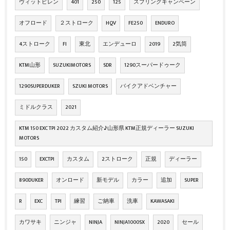
ヴィットピレン
401
250
125
スプリングキャンペーン
オフロード
２ストローク
HQV
FE250
ENDURO
4ストローク
FI
東北
エンデューロ
2019
2気筒
KTM山形
SUZUKIMOTORS
SDR
1290スーパードゥーク
1290SUPERDUKER
SZUKI MOTORS
バイクアドベンチャー
ミドルクラス
2021
KTM 150 EXC TPI 2022 カスタム紹介♪山形県 KTM正規ディーラー SUZUKI
MOTORS
150
EXCTPI
カスタム
2ストローク
正規
ディーラー
890DUKER
オンロード
新モデル
カラー
追加
SUPER
R
EXC
TPI
練習
ご納車
洗車
KAWASAKI
カワサキ
ニンジャ
NINJA
NINJA1000SX
2020
セール