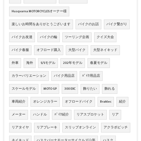
Husqvarna MOTORCYCLESオーナー様
楽しいお時間をありがとうございます
バイクのお話
バイク繋がり
バイクお友達
バイクの輪
ツーリング企画
クイズ大会
バイク春服
オフロード購入
大型バイク
大型ネイキッド
外車
海外
S/Sモデル
202年モデル
春夏モデル
カラーバリエーション
バイク用品店
ﾊﾞｲｸ用品店
スケールモデル
MOTO GP
300 EXC
飾りたい
飾れる
車両紹介
オレンジカラー
オフロードバイク
Braktec
紹介
メーター
ハンドル
ﾊﾞｲｸ紹介
リアスプロケット
リア
リアタイヤ
リアブレーキ
スリップオンライン
アクラポビッチ
ネイキッド
ハスクバーナモーターサイクルズ山形
ハスク