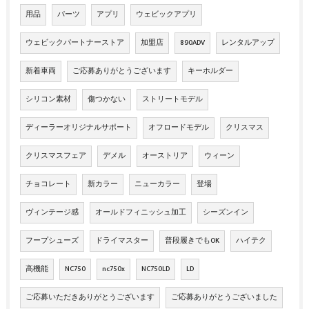
用品
パーツ
アプリ
ウェビックアプリ
ウェビックパートナーストア
加盟店
890ADV
レンタルアップ
新着車両
ご応募ありがとうございます
キーホルダー
シリコン素材
傷つかない
ストリートモデル
ディーラーオリジナルサポート
オフロードモデル
クリスマス
クリスマスフェア
デメル
オーストリア
ウィーン
チョコレート
新カラー
ニューカラー
登場
ヴィンテージ感
オールドフィニッシュ加工
シーズンイン
フープシューズ
ドライマスター
普段履きでもOK
ハイテク
高機能
NC750
nc750x
NC750LD
LD
ご応募いただきありがとうございます
ご応募ありがとうございました