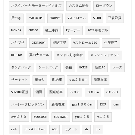
ハスクバーナ モーターサイクルズ
カスタム紹介
ローダウン
足つき
250EXCTPI
SIXDAYS
Vストローム
SP401
正規取扱
HONDA
CB1100
極上車両
1オーナー
2022年モデル
ハヤブサ
GSX1300R
即納可能
Vストローム250
生産終了
DEGENR
夏の大セール
オシャレ好き集合
メッシュジャケット
タンクバッグ
シートバッグ
長袖
RC125
新型RC
レース
サーキット
街乗り
即納車
GSX２５０R
新車在庫
SUZUKI正規
酒田
配送納車
８８３
８８３n
xl８８３
ハーレーダビッドソン
新着在庫
gsx１３００rr
EXCF
crm
crm２５０
690SMCR
690 SMCR
gsx１２５
rs１２５
rs４
dr-z４００sm
400
モタード
dr
drz