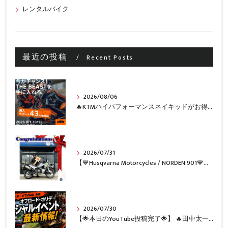
レンタルバイク
最近の投稿
Recent Posts
2026/08/06
🔥KTMハイパフォーマンスネイキッドがお得に手に入るチャンス🔥
2026/07/31
【💙Husqvarna Motorcycles / NORDEN 901💙】 ご納車おめでとうございます🎉✨
2026/07/30
【🌟本日のYouTube投稿完了🌟】 🔥田中太一さんをスペシャルゲストに🔥 8月22日(土)オフロード・ホリデー最新情報！！