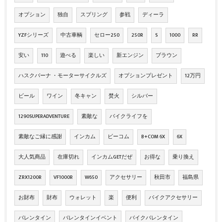
オプション
独自
スプリング
参戦
ディーラ
YZFシリーズ
中古車輌
セロー250
250R
S
1000
RR
安い
110
遊べる
楽しい
新エンジン
ブラウン
ハスクバーナ ・モーターサイクルズ
オプションプレゼント
12万円
ビール
ワイン
冬キャン
焚火
シルバー
1290SUPERADVENTURE
素敵な
バイクライフを
素敵なご縁に感謝
インカム
ビーコム
B+COM 6X
6X
大人気商品
在庫切れ
インカムGETだぜ
お得な
乗り換え
ZRX1200R
VF1000R
W650
アクセサリー
秋田市
福島県
お財布
財布
ウォレット
楽
便利
バイクアクセサリー
バレンタイン
バレンタインイベント
バイクバレンタイン