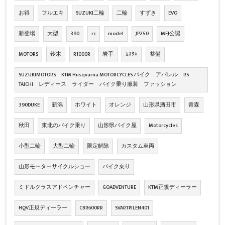
お得
フルエキ
SUZUKI二輪
二輪
すずき
EVO
新登場
大型
390
rc
model
JP250
MFJ公認
MOTORS
鈴木
R1000R
岩手
ｶｽﾀﾑ
整備
SUZUKIMOTORS KTM Husqvarna MOTORCYCLES バイク アパレル RS
TAICHI レディース ライダー バイク乗り服装 ファッション
390DUKE
新潟
ホワイト
オレンジ
山形県酒田市
青森
秋田
東北のバイク乗り
山形県バイク屋
Motorcycles
小型二輪
大型二輪
限定解除
カスタム車両
山形モーターサイクルショー
バイク乗り
ミドルクラスアドベンチャー
GOADVENTURE
KTM正規ディーラー
HQV正規ディーラー
CBR600RR
SVARTPILEN401