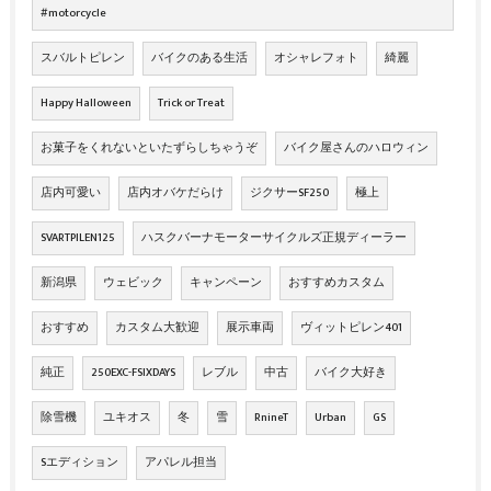
#motorcycle
スバルトピレン
バイクのある生活
オシャレフォト
綺麗
Happy Halloween
Trick or Treat
お菓子をくれないといたずらしちゃうぞ
バイク屋さんのハロウィン
店内可愛い
店内オバケだらけ
ジクサーSF250
極上
SVARTPILEN125
ハスクバーナモーターサイクルズ正規ディーラー
新潟県
ウェビック
キャンペーン
おすすめカスタム
おすすめ
カスタム大歓迎
展示車両
ヴィットピレン401
純正
250EXC-FSIXDAYS
レブル
中古
バイク大好き
除雪機
ユキオス
冬
雪
RnineT
Urban
GS
Sエディション
アパレル担当