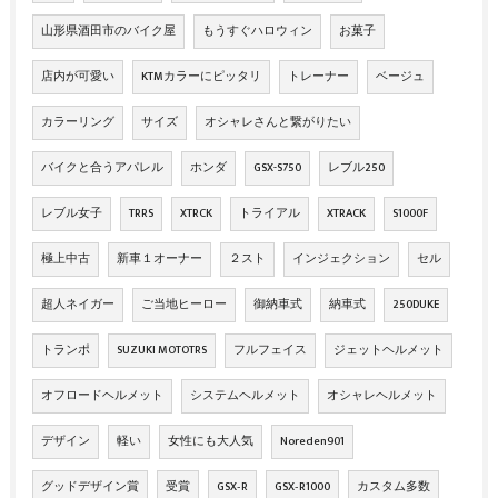
山形県酒田市のバイク屋
もうすぐハロウィン
お菓子
店内が可愛い
KTMカラーにピッタリ
トレーナー
ベージュ
カラーリング
サイズ
オシャレさんと繋がりたい
バイクと合うアパレル
ホンダ
GSX-S750
レブル250
レブル女子
TRRS
XTRCK
トライアル
XTRACK
S1000F
極上中古
新車１オーナー
２スト
インジェクション
セル
超人ネイガー
ご当地ヒーロー
御納車式
納車式
250DUKE
トランポ
SUZUKI MOTOTRS
フルフェイス
ジェットヘルメット
オフロードヘルメット
システムヘルメット
オシャレヘルメット
デザイン
軽い
女性にも大人気
Noreden901
グッドデザイン賞
受賞
GSX‐R
GSX‐R1000
カスタム多数