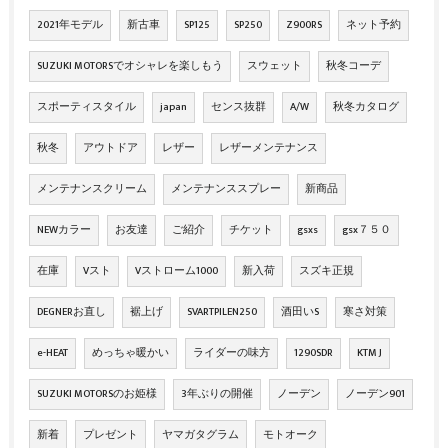
2021年モデル
新古車
SP125
SP250
Z900RS
ネット予約
SUZUKI MOTORSでオシャレを楽しもう
スウェット
秋冬コーデ
スポーティスタイル
japan
センス抜群
A/W
秋冬カタログ
秋冬
アウトドア
レザー
レザーメンテナンス
メンテナンスクリーム
メンテナンススプレー
新商品
NEWカラー
お友達
ご紹介
チケット
gsxs
gsx７５０
在庫
Vスト
Vストローム1000
新入荷
スズキ正規
DEGNERお直し
裾上げ
SVARTPILEN250
酒田いS
寒さ対策
e-HEAT
めっちゃ暖かい
ライダーの味方
1290SDR
KTM J
SUZUKI MOTORSのお姫様
3年ぶりの開催
ノーデン
ノーデン901
新着
プレゼント
ヤマガタグラム
モトオーク