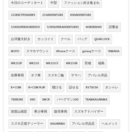
今日のコーディネート
中型
ファッション好き集まれ
250EXCTPISIXDAYS
250ADVENTURE
890ADVENTURE
1290SUPERDUKEREVO
1290SUPERADVENTURES
NORDEN901
試乗会
お洋服大好き
カッコイイ
クール
バッグ
QUAD LOCK
MOTO
スマホマウント
iPhoneケース
galaxyケース
YAMAHA
WR250F
WR250
WR250Ⅹ
WR250R
宮城
福島
在庫車両
オフ車
スズキ二輪
ヤマハ
アパレル洋品
B+COM
B+COM PLAY
聴ける
話せる
RS TSICHI
オシャレ
790DUKE
690
SMCR
バーグマン200
TEAMKAGAYAMA
加賀山就臣
希少車両
販売車両
スズキアドバイザー
スズキ正規ディーラー
KAGAYAMA
アパレル洋品店
ヘルメット