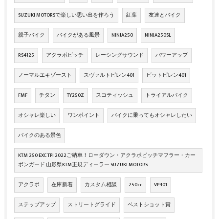
SUZUKI MOTORSで楽しい思い出を作ろう
紅葉
友達とバイク
親子バイク
バイクがある風景
NINJA250
NINJA250SL
RS4125
アクラボビッチ
レーシングサウンド
パワーアップ
ノーマルエキゾースト
スヴァルトピレン401
ビットピレン401
FMF
チタン
TY250Z
スコティッシュ
トライアルバイク
オシャレ楽しい
ワンポイント
バイクに乗ってもオシャレしたい
バイクのある景色
KTM 250 EXC TPI 2022ご納車！ローダウン・アクラポビッチマフラー・カー
ボンガード 山形県KTM正規ディーラー SUZUKI MOTORS
アクラポ
在庫新着
カスタム相談
250cc
VP401
ステップアップ
ストリートグライド
ベストショット賞