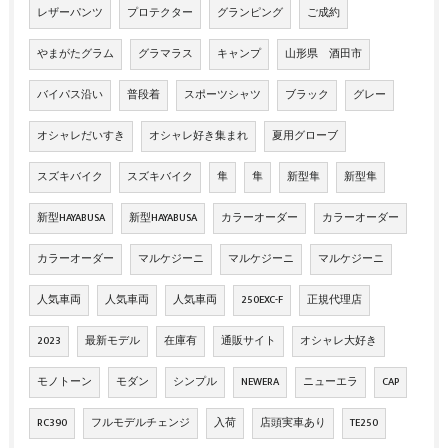
レザーパンツ
プロテクター
グランピング
ご成約
やまがたグラム
グラマラス
キャンプ
山形県 酒田市
バイパス沿い
普段着
スポーツシャツ
ブラック
グレー
オシャレだいすき
オシャレ好き集まれ
夏用グローブ
スズキバイク
スズキバイク
隼
隼
新型隼
新型隼
新型HAYABUSA
新型HAYABUSA
カラーオーダー
カラーオーダー
カラーオーダー
マルケジーニ
マルケジーニ
マルケジーニ
人気車両
人気車両
人気車両
250EXC-F
正規代理店
2023
最新モデル
在庫有
通販サイト
オシャレ大好き
モノトーン
モダン
シンプル
NEWERA
ニューエラ
CAP
RC390
フルモデルチェンジ
入荷
店頭実車あり
TE250