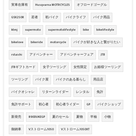
実車在庫有
Husqvarna MOTRCYCLES
オフロードゴーグル
GSX250R
若者
初バイク
バイクライフ
バイク用品
ktmj
supermoto
supermotolifestyle
bike
bikelifestyle
bikelove
bikeride
motorcycle
バイクが好きな人と繋がりたい
rstaichi
アドベンチャー
アドベンチャーフェア
JTB
JTBギフトカード
女子ツーリング
女性限定
お姫様ツーリング
ツーリング
バイク屋
バイクのある暮らし
用品店
バイクオシャレ
リターンライダー
レンタル
免許
免許サポート
初心者
初心者ライダー
GP
バイクショップ
新発売
890DUKEGP
夏のセール
夏物
半袖
小物
御納車
Vストローム1050
Vストローム1050XT