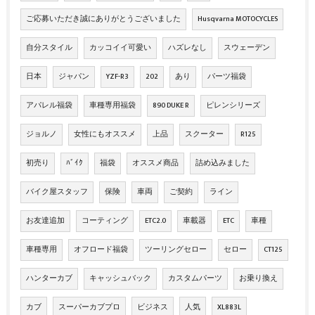
ご応募いただき誠にありがとうございました
Husqvarna MOTOCYCLES
自分スタイル
カッコイイ可愛い
ハズレなし
スウェーデン
日本
ジャパン
YZF-R3
202
あり
パーツ福袋
アパレル福袋
車種専用福袋
890 DUKE R
ピレンシリーズ
ジョルノ
女性にもオススメ
上品
スクーター
R125
初売り
ﾊﾞｲｸ
福袋
オススメ商品
詰め込みました
バイク屋スタッフ
保険
車両
ご契約
ライン
お友達追加
コーティング
ETC2.0
車載器
ETC
車種
車種専用
オフロード福袋
ツーリングセロー
セロー
CT125
ハンターカブ
キャッシュバック
カスタムパーツ
お乗り換え
カブ
スーパーカブプロ
ビジネス
人気
XL883L