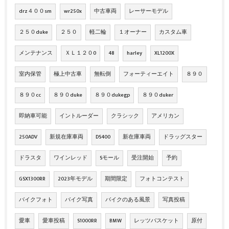
drz４００sm
wr250x
中古車両
レーサーモデル
２５０duke
２５０
軽二輪
１オーナー
カスタム車
メンテナンス
ＸＬ１２０0
48
harley
XL1200X
室内保管
極上中古車
無転倒
フォーティーエイト
８９０
８９０cc
８９０duke
８９０dukegp
８９０duker
即納車可能
イントルーダー
クラシック
アメリカン
250ADV
新規在庫車両
DS400
新在庫車両
ドラッグスター
ドラスタ
ワインレッド
Sモール
受注開始
予約
GSX1300RR
2023年モデル
期間限定
フォトコンテスト
バイクフォト
バイク写真
バイクのある風景
写真投稿
愛車
愛車投稿
S1000RR
BMW
レッツバスケット
原付