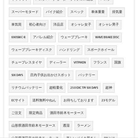
スーパーモタード
バイク紹介
スペック
車体重量
排気量
単気筒
初心者向け
洋品店
オシャレ女子
オシャレ男子
690SMC-R
アパレル紹介
ウェーブブレーキ
WAVE BRAKE DISC
ウェーブブレーキディスク
ハンドリング
スポークホイール
チューブレスタイヤ
ディ―ラー
VITPIKEN
フランス
国旗
SIX DAYS
庄内子供お出かけスポット
バッテリー
リチウムバッテリー
超軽量化
250 EXC TPI SIX DAYS
超神
ECサイト
送料無料やねん
お待ちしております
23モデル
ご注文
限定商品
酒田市鈴木モータース
山形県酒田市鈴木モータース
透湿
ラーメン