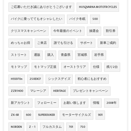
ご応募いただき誠にありがとうございます
HUSQVARNA MOTOTRCYCLES
バイクに乗っててもオシャレしたい
バイク冬眠
500
クリスマスキャンペーン
今年最後のイベント
抽選会
割引券
めっちゃお得
ご来店
誰でも引ける
サポート
新車ご成約
ストリート
通販
購入
青森県
宮城県
岩手県
モトマップ
モトマップ正規
オーストラリア
仕様
残り2台
HSS970n
250EXCF
シックスデイズ
初心者にもおすすめ
ZZR1400
マレーシア
HERITAGE
プレゼントキャンペーン
新アカウント
フォローミー
お願い致します
情報
2008年
ZX‐6R
600
SUPERDUKER
モーターサイクルズ
901
NORDEN
Z－1
フルカスタム
701
750