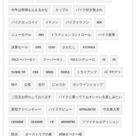
今年は何個もらえるかな
カップル
バイク好き集まれ
バイクカッコイイ
イケメン
バイクイケメン
ADV
ニューモデル
ABS
トラクションコントロール
バイク新車
決算セール
ZRX
1200
さかたし
R1200GS
701スーパーモト
スーパーモト
701エンデューロ
TE
FE
150EXC TPI
CBR
SPEED
TRIPLE
トライアンフ
ｽｽﾞｷﾓｰﾀｰｽ
SX-F
公道
走行
にゅうか
オンラインショップ
ご注文お待ちしております
バイクに乗っててもオシャレを楽しみたい
新型アドベンチャー
バイクデビュー
VITPILEN701
中古車入荷
CB1000R
CB400SF
CB
ADVENTRE
ファイナルエディション
防水
オーストリアの夜
KTMオーナー様