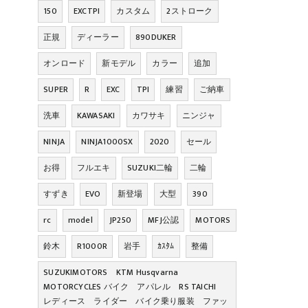
150
EXCTPI
カスタム
2ストローク
正規
ディーラー
890DUKER
オンロード
新モデル
カラー
追加
SUPER
R
EXC
TPI
練習
ご納車
洗車
KAWASAKI
カワサキ
ニンジャ
NINJA
NINJA1000SX
2020
セール
お得
フルエキ
SUZUKI二輪
二輪
すずき
EVO
新登場
大型
390
rc
model
JP250
MFJ公認
MOTORS
鈴木
R1000R
岩手
ｶｽﾀﾑ
整備
SUZUKIMOTORS KTM Husqvarna
MOTORCYCLES バイク アパレル RS TAICHI
レディース ライダー バイク乗り服装 ファッ