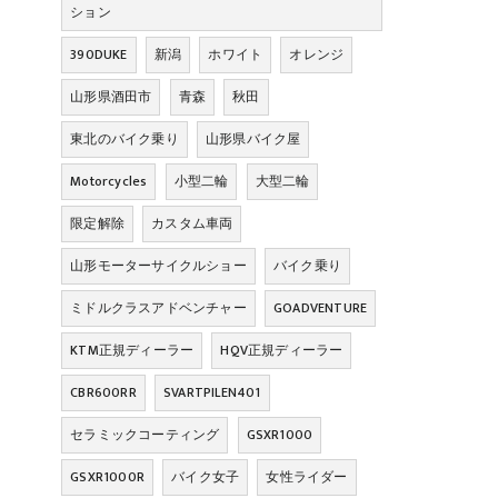
ション
390DUKE
新潟
ホワイト
オレンジ
山形県酒田市
青森
秋田
東北のバイク乗り
山形県バイク屋
Motorcycles
小型二輪
大型二輪
限定解除
カスタム車両
山形モーターサイクルショー
バイク乗り
ミドルクラスアドベンチャー
GOADVENTURE
KTM正規ディーラー
HQV正規ディーラー
CBR600RR
SVARTPILEN401
セラミックコーティング
GSXR1000
GSXR1000R
バイク女子
女性ライダー