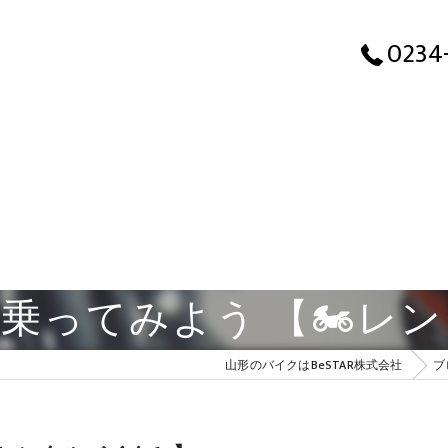
0234
乗ってみよう 【🏍レン
山形のバイクはBeSTAR株式会社
ブ