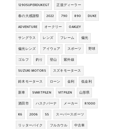
1290SUPERDUKEGT
正規ディーラー
春の大感謝祭
2022
790
890
DUKE
ADVENTURE
オークリー
OAKLEY
サングラス
レンズ
フレーム
偏光
偏光レンズ
アイウェア
スポーツ
野球
ゴルフ
釣り
登山
紫外線
SUZUKI MOTORS
スズキモータース
鈴木モータース
ローン
金利
低金利
新車
SVARTPILEN
VITPILEN
山形県
酒田市
ハスクバーナ
メーカー
R1000
K6
2006
SS
スーパースポーツ
リッターバイク
フルカウル
中古車