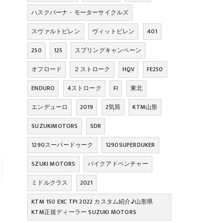
ハスクバーナ・モーターサイクルズ
スヴァルトピレン
ヴィットピレン
401
250
125
スプリングキャンペーン
オフロード
２ストローク
HQV
FE250
ENDURO
4ストローク
FI
東北
エンデューロ
2019
2気筒
KTM山形
SUZUKIMOTORS
SDR
1290スーパードゥーク
1290SUPERDUKER
SZUKI MOTORS
バイクアドベンチャー
ミドルクラス
2021
KTM 150 EXC TPI 2022 カスタム紹介♪山形県
KTM正規ディーラー SUZUKI MOTORS