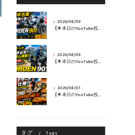
2026/08/09
【🌟本日のYouTube投稿完了🌟】 標準装備が凄い!!1オーナー・無転倒の極上中古車🔥 「NORDEN 901 EXPEDITION」が入荷いたしました✨ 【Husqvarna Motorcycles山形】
2026/08/09
【🌟本日のYouTube投稿完了🌟】 旅好き必見🔥!!カスタム満載の極上中古車！ 「NORDEN 901」が入荷いたしました✨【Husqvarna Motorcycles山形】
2026/08/07
【🌟本日のYouTube投稿完了🌟】 🔥390 ADVENTURE R × KTM山形 オリジナルデカール仕様誕生🔥
タグ
Tags