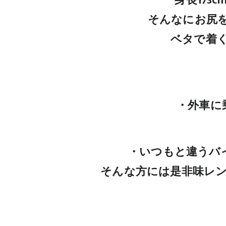
身長173
そんなにお尻
ベタで着
・外車に
・いつもと違うバイ
そんな方には是非味レ