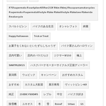
#701supermoto #svartpilen401#wr250f #ktm #ktmj #husqvarnamotorcycles
#supermoto #supermotolifestyle #bike #bikelifestyle #bikelove #bikeride
#motorcycle
スバルトピレン
バイクのある生活
オシャレフォト
綺麗
Happy Halloween
Trick or Treat
お菓子をくれないといたずらしちゃうぞ
バイク屋さんのハロウィン
店内可愛い
店内オバケだらけ
ジクサーSF250
極上
SVARTPILEN125
ハスクバーナモーターサイクルズ正規ディーラー
新潟県
ウェビック
キャンペーン
おすすめカスタム
おすすめ
カスタム大歓迎
展示車両
ヴィットピレン401
純正
250EXC-FSIXDAYS
レブル
中古
バイク大好き
除雪機
ユキオス
冬
雪
RnineT
Urban
GS