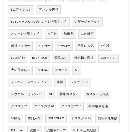
Sエディション
アパレル担当
SUZUKI MOTOTRSでオシャレを楽しもう
レザージャケット
オシャレを楽しもう
ＫＴＭ
秋田県
にかほ市
超神ネイガー
ネイガー
ヒーロー
子供に人気
ｲﾍﾞﾝﾄ
ﾚﾝﾀﾙﾊﾞｲｸ
DRZ400SM
景品あり
締め切り間近
701ENDURO
火の玉から―
custom
デカール
AJS
テンペストスクランブラー
多数
ジクサー150
スヴァルトピレン250
VP
新車カスタム
カスタムご相談
クロスカブ
クロスカブ50
クロスカブ110
即御納車可能
即納可
本日入荷
NORDEN 901
オススメ車両
無転倒無事故
125duke
試乗車
試乗車アップ
SUZUKI正規取扱