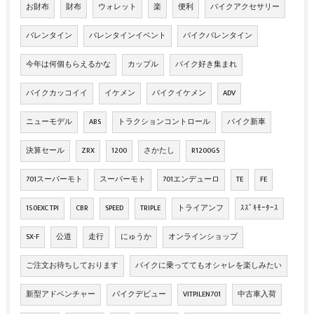
お財布
財布
ウォレット
楽
便利
バイクアクセサリー
バレンタイン
バレンタインイベント
バイクバレンタイン
今年は何個もらえるかな
カップル
バイク好き集まれ
バイクカッコイイ
イケメン
バイクイケメン
ADV
ニューモデル
ABS
トラクションコントロール
バイク新車
決算セール
ZRX
1200
さかたし
R1200GS
701スーパーモト
スーパーモト
701エンデューロ
TE
FE
150EXC TPI
CBR
SPEED
TRIPLE
トライアンフ
ｽｽﾞｷﾓｰﾀｰｽ
SX-F
公道
走行
にゅうか
オンラインショップ
ご注文お待ちしております
バイクに乗っててもオシャレを楽しみたい
新型アドベンチャー
バイクデビュー
VITPILEN701
中古車入荷