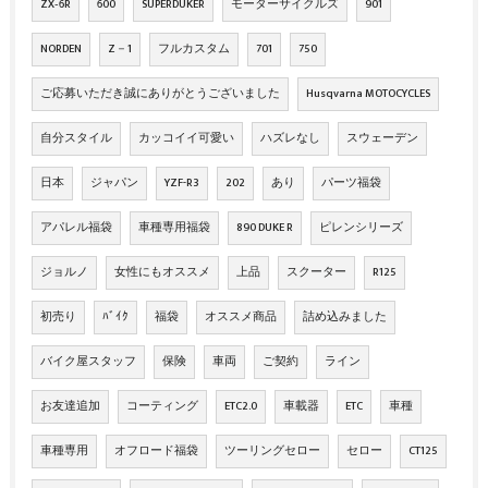
ZX‐6R
600
SUPERDUKER
モーターサイクルズ
901
NORDEN
Z－1
フルカスタム
701
750
ご応募いただき誠にありがとうございました
Husqvarna MOTOCYCLES
自分スタイル
カッコイイ可愛い
ハズレなし
スウェーデン
日本
ジャパン
YZF-R3
202
あり
パーツ福袋
アパレル福袋
車種専用福袋
890 DUKE R
ピレンシリーズ
ジョルノ
女性にもオススメ
上品
スクーター
R125
初売り
ﾊﾞｲｸ
福袋
オススメ商品
詰め込みました
バイク屋スタッフ
保険
車両
ご契約
ライン
お友達追加
コーティング
ETC2.0
車載器
ETC
車種
車種専用
オフロード福袋
ツーリングセロー
セロー
CT125