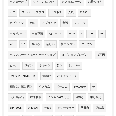
ハンターカブ
キャッシュバック
カスタムパーツ
お乗り換え
カブ
スーパーカブプロ
ビジネス
人気
XL883L
オプション
独自
スプリング
参戦
ディーラ
YZFシリーズ
中古車輌
セロー250
250R
S
1000
RR
安い
110
遊べる
楽しい
新エンジン
ブラウン
ハスクバーナ ・モーターサイクルズ
オプションプレゼント
12万円
ビール
ワイン
冬キャン
焚火
シルバー
1290SUPERADVENTURE
素敵な
バイクライフを
素敵なご縁に感謝
インカム
ビーコム
B+COM 6X
6X
大人気商品
在庫切れ
インカムGETだぜ
お得な
乗り換え
ZRX1200R
VF1000R
W650
アクセサリー
秋田市
福島県