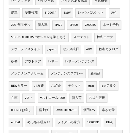
バイクフォト
バイク写真
バイクのある風景
写真投稿
愛車
愛車投稿
S1000RR
BMW
レッツバスケット
原付
2021年モデル
新古車
SP125
SP250
Z900RS
ネット予約
SUZUKI MOTORSでオシャレを楽しもう
スウェット
秋冬コーデ
スポーティスタイル
japan
センス抜群
A/W
秋冬カタログ
秋冬
アウトドア
レザー
レザーメンテナンス
メンテナンスクリーム
メンテナンススプレー
新商品
NEWカラー
お友達
ご紹介
チケット
gsxs
gsx７５０
在庫
Vスト
Vストローム1000
新入荷
スズキ正規
DEGNERお直し
裾上げ
SVARTPILEN250
酒田いS
寒さ対策
e-HEAT
めっちゃ暖かい
ライダーの味方
1290SDR
KTM J