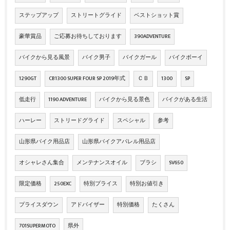
ステップアップ
ストリートグライド
ベストショット賞
豪華賞品
ご応募お待ちしております
390ADVENTURE
バイクから見る風景
バイク男子
バイクガール
バイクボーイ
1290GT
CB1300 SUPER FOUR SP 2019年式
ＣＢ
1300
SP
低走行
1190 ADVENTURE
バイクから見る景色
バイクがある生活
ハーレー
ストリードグライド
スペシャル
参考
山形県バイク用品店
山形県バイクアパレル用品店
オシャレさん集合
メンテナンスオイル
ブラシ
SV650
限定価格
250EXC
特別プライス
特別お値引き
プライスダウン
アドバイザー
特別価格
たくさん
701SUPERMOTO
県外