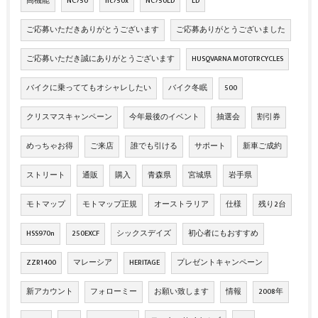
高機能
NC750
nc750x
NC750LD
LD
ご応募いただきありがとうございます
ご応募ありがとうございました
ご応募いただき誠にありがとうございます
HUSQVARNA MOTOTRCYCLES
バイクに乗っててもオシャレしたい
バイク冬眠
500
クリスマスキャンペーン
今年最後のイベント
抽選会
割引券
めっちゃお得
ご来店
誰でも引ける
サポート
新車ご成約
ストリート
通販
購入
青森県
宮城県
岩手県
モトマップ
モトマップ正規
オーストラリア
仕様
残り2台
HSS970n
250EXCF
シックスデイズ
初心者にもおすすめ
ZZR1400
マレーシア
HERITAGE
プレゼントキャンペーン
新アカウント
フォローミー
お願い致します
情報
2008年