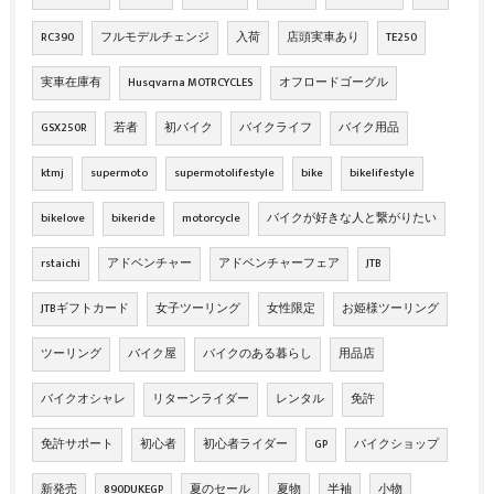
RC390
フルモデルチェンジ
入荷
店頭実車あり
TE250
実車在庫有
Husqvarna MOTRCYCLES
オフロードゴーグル
GSX250R
若者
初バイク
バイクライフ
バイク用品
ktmj
supermoto
supermotolifestyle
bike
bikelifestyle
bikelove
bikeride
motorcycle
バイクが好きな人と繋がりたい
rstaichi
アドベンチャー
アドベンチャーフェア
JTB
JTBギフトカード
女子ツーリング
女性限定
お姫様ツーリング
ツーリング
バイク屋
バイクのある暮らし
用品店
バイクオシャレ
リターンライダー
レンタル
免許
免許サポート
初心者
初心者ライダー
GP
バイクショップ
新発売
890DUKEGP
夏のセール
夏物
半袖
小物