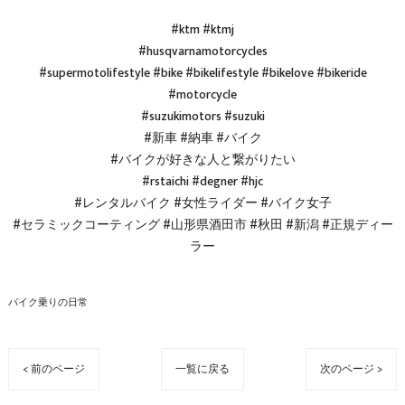
#ktm #ktmj
#husqvarnamotorcycles
#supermotolifestyle #bike #bikelifestyle #bikelove #bikeride
#motorcycle
#suzukimotors #suzuki
#新車 #納車 #バイク
#バイクが好きな人と繋がりたい
#rstaichi #degner #hjc
#レンタルバイク #女性ライダー #バイク女子
#セラミックコーティング #山形県酒田市 #秋田 #新潟 #正規ディー
ラー
バイク乗りの日常
< 前のページ
一覧に戻る
次のページ >