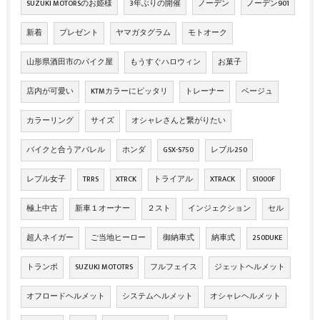
SUZUKI MOTORSのお姫様
3年ぶりの開催
ノーデン
ノーデン901
新着
プレゼント
ヤマガタグラム
モトオーク
山形県酒田市のバイク屋
もうすぐハロウィン
お菓子
店内が可愛い
KTMカラーにピッタリ
トレーナー
ベージュ
カラーリング
サイズ
オシャレさんと繋がりたい
バイクと合うアパレル
ホンダ
GSX-S750
レブル250
レブル女子
TRRS
XTRCK
トライアル
XTRACK
S1000F
極上中古
新車１オーナー
２スト
インジェクション
セル
超人ネイガー
ご当地ヒーロー
御納車式
納車式
250DUKE
トランポ
SUZUKI MOTOTRS
フルフェイス
ジェットヘルメット
オフロードヘルメット
システムヘルメット
オシャレヘルメット