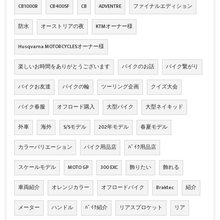
CB1000R
CB400SF
CB
ADVENTRE
ファイナルエディション
防水
オーストリアの夜
KTMオーナー様
Husqvarna MOTORCYCLESオーナー様
楽しいお時間をありがとうございます
バイクのお話
バイク繋がり
バイクお友達
バイクの輪
ツーリング企画
クイズ大会
バイク春服
オフロード購入
大型バイク
大型ネイキッド
外車
海外
S/Sモデル
202年モデル
春夏モデル
カラーバリエーション
バイク用品店
ﾊﾞｲｸ用品店
スケールモデル
MOTO GP
300 EXC
飾りたい
飾れる
車両紹介
オレンジカラー
オフロードバイク
Braktec
紹介
メーター
ハンドル
ﾊﾞｲｸ紹介
リアスプロケット
リア