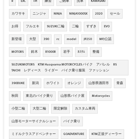
R
EXC
TPI
練習
ご納車
洗車
KAWASAKI
カワサキ
ニンジャ
NINJA
NINJA1000SX
2020
セール
お得
フルエキ
SUZUKI二輪
二輪
すずき
EVO
新登場
大型
390
rc
model
JP250
MFJ公認
MOTORS
鈴木
R1000R
岩手
ｶｽﾀﾑ
整備
SUZUKIMOTORS KTM Husqvarna MOTORCYCLES バイク アパレル RS
TAICHI レディース ライダー バイク乗り服装 ファッション
390DUKE
新潟
ホワイト
オレンジ
山形県酒田市
青森
秋田
東北のバイク乗り
山形県バイク屋
Motorcycles
小型二輪
大型二輪
限定解除
カスタム車両
山形モーターサイクルショー
バイク乗り
ミドルクラスアドベンチャー
GOADVENTURE
KTM正規ディーラー