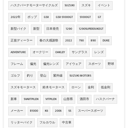
ハスクバーナモーターサイクルズ
SUZUKI
スズキ
イベント
2022年
ポップ
GSX
GSX-S1000GT
S1000GT
GT
新型バイク
新型
日本発売
1290
1290SUPERDUKEGT
正規ディーラー
春の大感謝祭
2022
790
890
DUKE
ADVENTURE
オークリー
OAKLEY
サングラス
レンズ
フレーム
偏光
偏光レンズ
アイウェア
スポーツ
野球
ゴルフ
釣り
登山
紫外線
SUZUKI MOTORS
スズキモータース
鈴木モータース
ローン
金利
低金利
新車
SVARTPILEN
VITPILEN
山形県
酒田市
ハスクバーナ
メーカー
R1000
K6
2006
SS
スーパースポーツ
リッターバイク
フルカウル
中古車