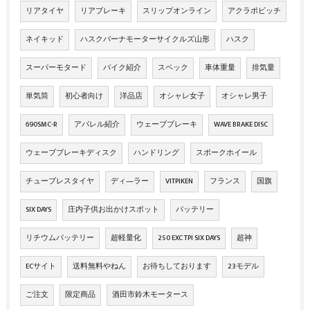
リアタイヤ
リアブレーキ
スリップオンライン
アクラポビッチ
ネイキッド
ハスクバーナモーターサイクルズ山形
ハスク
スーパーモタード
バイク紹介
スペック
車体重量
排気量
単気筒
初心者向け
洋品店
オシャレ女子
オシャレ男子
690SMC-R
アパレル紹介
ウェーブブレーキ
WAVE BRAKE DISC
ウェーブブレーキディスク
ハンドリング
スポークホイール
チューブレスタイヤ
ディ―ラー
VITPIKEN
フランス
国旗
SIX DAYS
庄内子供お出かけスポット
バッテリー
リチウムバッテリー
超軽量化
250 EXC TPI SIX DAYS
超神
ECサイト
送料無料やねん
お待ちしております
23モデル
ご注文
限定商品
酒田市鈴木モータース