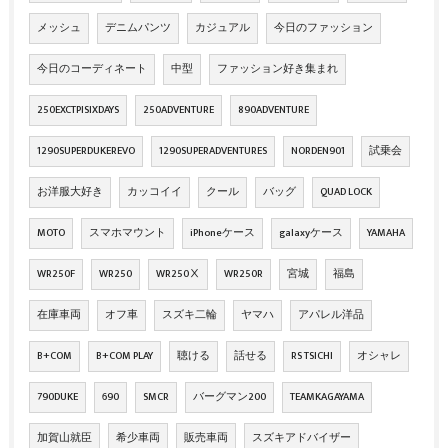
メッシュ
デニムパンツ
カジュアル
今日のファッション
今日のコーディネート
中型
ファッション好き集まれ
250EXCTPISIXDAYS
250ADVENTURE
890ADVENTURE
1290SUPERDUKEREVO
1290SUPERADVENTURES
NORDEN901
試乗会
お洋服大好き
カッコイイ
クール
バッグ
QUAD LOCK
MOTO
スマホマウント
iPhoneケース
galaxyケース
YAMAHA
WR250F
WR250
WR250Ⅹ
WR250R
宮城
福島
在庫車両
オフ車
スズキ二輪
ヤマハ
アパレル洋品
B+COM
B+COM PLAY
聴ける
話せる
RS TSICHI
オシャレ
790DUKE
690
SMCR
バーグマン200
TEAMKAGAYAMA
加賀山就臣
希少車両
販売車両
スズキアドバイザー