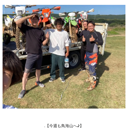
.【今週も鳥海山へ♪】