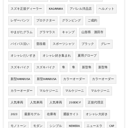
スズキ正規ディーラー
KAGAYAMA
アパレル洋品店
ヘルメット
レザーパンツ
プロテクター
グランピング
ご成約
やまがたグラム
グラマラス
キャンプ
山形県 酒田市
バイパス沿い
普段着
スポーツシャツ
ブラック
グレー
オシャレだいすき
オシャレ好き集まれ
夏用グローブ
スズキバイク
スズキバイク
隼
隼
新型隼
新型隼
新型HAYABUSA
新型HAYABUSA
カラーオーダー
カラーオーダー
カラーオーダー
マルケジーニ
マルケジーニ
マルケジーニ
人気車両
人気車両
人気車両
250EXC-F
正規代理店
2023
最新モデル
在庫有
通販サイト
オシャレ大好き
モノトーン
モダン
シンプル
NEWERA
ニューエラ
CAP