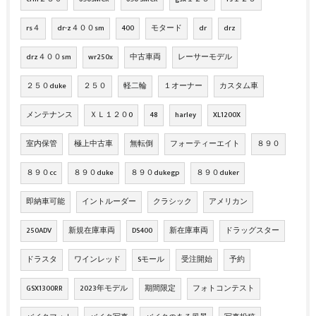
rs４
dr-z４００sm
400
モタード
dr
drz
drz４００sm
wr250x
中古車両
レーサーモデル
２５０duke
２５０
軽二輪
１オーナー
カスタム車
メンテナンス
ＸＬ１２０0
48
harley
XL1200X
室内保管
極上中古車
無転倒
フォーティーエイト
８９０
８９０cc
８９０duke
８９０dukegp
８９０duker
即納車可能
イントルーダー
クラシック
アメリカン
250ADV
新規在庫車両
DS400
新在庫車両
ドラッグスター
ドラスタ
ワインレッド
Sモール
受注開始
予約
GSX1300RR
2023年モデル
期間限定
フォトコンテスト