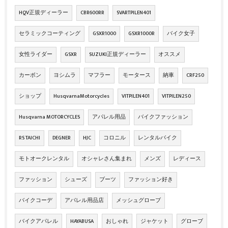
HQV正規ディーラー
CBR600RR
SVARTPILEN401
セラミックコーティング
GSXR1000
GSXR1000R
バイク女子
女性ライダー
GSXR
SUZUKI正規ディーラー
オススメ
カーボン
ヨシムラ
マフラー
モータース
納車
CRF250
ショップ
HusqvarnaMotorcycles
VITPILEN401
VITPILEN250
Husqvarna MOTORCYCLES
アパレル用品
バイクファッション
RS TAICHI
DEGNER
HJC
コロニル
レンタルバイク
モトオークレンタル
オシャレさん集まれ
メンズ
レディース
ファッション
シューズ
ブーツ
ファッション好き
バイクコーデ
アパレル用品店
メッシュグローブ
バイクアパレル
HAYABUSA
おしゃれ
ジャケット
グローブ