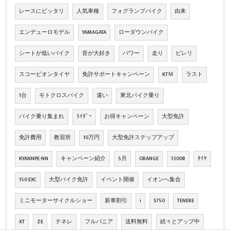
レースにピッタリ
人気車種
フォグランプバイク
由来
エンデューロモデル
YAMAGATA
ローダウンバイク
シートが低いバイク
音が大好き
パワー
走り
ピレリ
スコーピオンタイヤ
免許サポートキャンペーン
KTＭ
ラスト
1台
モトクロスバイク
違い
東北バイク乗り
バイク乗り集まれ
ﾗｲﾀﾞｰ
お得キャンペーン
大型免許
免許費用
教習所
10万円
大型免許ステップアップ
KYANNPE-NN
キャンペーン紹介
5月
ORANGE
1300R
ﾀｲﾔ
150 EXC
大型バイク免許
イベント開催
イオンへ集合
ミニモーターサイクルショー
新車割引
i
S750
TENERE
XT
ZE
テネレ
フルパニア
送料無料
続々とアップ中