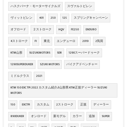
ハスクバーナ・モーターサイクルズ
スヴァルトピレン
ヴィットピレン
401
250
125
スプリングキャンペーン
オフロード
２ストローク
HQV
FE250
ENDURO
4ストローク
FI
東北
エンデューロ
2019
2気筒
KTM山形
SUZUKIMOTORS
SDR
1290スーパードゥーク
1290SUPERDUKER
SZUKI MOTORS
バイクアドベンチャー
ミドルクラス
2021
KTM 150 EXC TPI 2022 カスタム紹介♪山形県 KTM正規ディーラー SUZUKI
MOTORS
150
EXCTPI
カスタム
2ストローク
正規
ディーラー
890DUKER
オンロード
新モデル
カラー
追加
SUPER