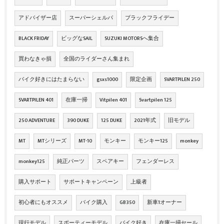
アドバイザー店
スーパーシェルパ
ブラックフライデー
BLACK FRIDAY
ビッグなSAIL
SUZUKI MOTORSへ集合
買わなきゃ損
全国のライダーさん集まれ
バイク好きにはたまらない
gsxs1000
限定企画
SVARTPILEN 250
SVARTPILEN 401
在庫一掃
Vitpilen 401
Svartpilen 125
250 ADVENTURE
390 DUKE
125 DUKE
2021年式
旧モデル
MT
MTシリーズ
MT-10
モンキー
モンキー125
monkey
monkey125
純正パーツ
スペアキー
フェンダーレス
購入サポート
サポートキャンペーン
上級者
初心者にもオススメ
バイク購入
GB350
新車1オーナー
現行モデル
スポーティーモデル
バイク好き
在庫一掃セール