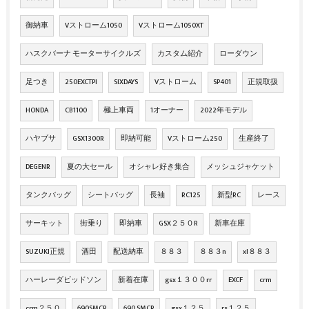
御納車
Vストローム1050
Vストローム1050XT
ハスクバーナ モーターサイクルズ
カスタム紹介
ローダウン
足つき
250EXCTPI
SIXDAYS
Vストローム
SP401
正規取扱
HONDA
CB1100
極上車両
1オーナー
2022年モデル
ハヤブサ
GSX1300R
即納可能
Vストローム250
生産終了
DEGENR
夏の大セール
オシャレ好き集合
メッシュジャケット
タンクバッグ
シートバッグ
長袖
RC125
新型RC
レース
サーキット
街乗り
即納車
GSX２５０R
新車在庫
SUZUKI正規
酒田
配送納車
８８３
８８３n
xl８８３
ハーレーダビッドソン
新着在庫
gsx１３００rr
EXCF
crm
crm２５０
690SMCR
690 SMCR
gsx１２５
rs１２５