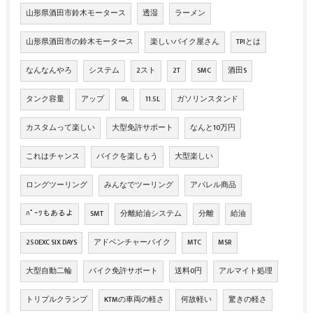
山形県酒田市鈴木モータース
透湿
ラーメン
山形県酒田市の鈴木モータース
楽しいバイク屋さん
TPIとは
なんなんやろ
システム
2スト
2T
SMC
酒田S
タンク容量
アップ
9L
11.5L
ガソリンスタンド
カスタムって楽しい
大型免許サポート
なんと10万円
これはチャンス
バイクを楽しもう
大型楽しい
ロングツーリング
みんなでツーリング
アパレル商品
ﾊﾟｰﾂもあるよ
SMT
分離給油システム
分離
給油
250EXC SIX DAYS
アドベンチャーバイク
MTC
MSR
大型自動二輪
バイク免許サポート
送料0円
アルマイト処理
トリプルクランプ
KTMの車両の軽さ
何故軽い
驚きの軽さ