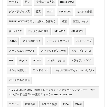
デザイン
軽い
女性にも大人気
Noreden901
グッドデザイン賞
受賞
GSX‐R
GSX‐R1000
カスタム多数
SUZUKI MOTORSで楽しい思い出を作ろう
紅葉
友達とバイク
親子バイク
バイクがある風景
NINJA250
NINJA250SL
RS4125
アクラボビッチ
レーシングサウンド
パワーアップ
ノーマルエキゾースト
スヴァルトピレン401
ビットピレン401
FMF
チタン
TY250Z
スコティッシュ
トライアルバイク
オシャレ楽しい
ワンポイント
バイクに乗ってもオシャレしたい
バイクのある景色
KTM 250 EXC TPI 2022ご納車！ローダウン・アクラポビッチマフラー・カー
ボンガード 山形県KTM正規ディーラー SUZUKI MOTORS
アクラポ
在庫新着
カスタム相談
250cc
VP401