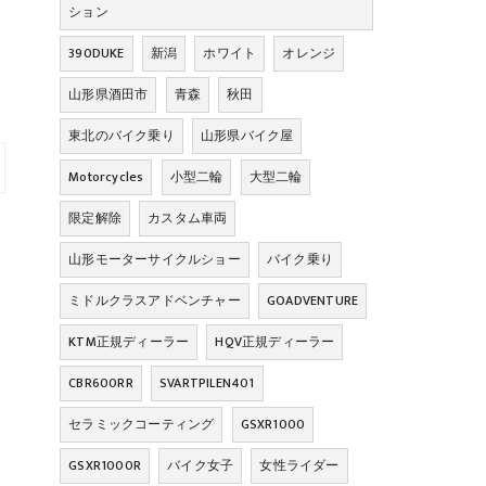
ション
390DUKE
新潟
ホワイト
オレンジ
山形県酒田市
青森
秋田
東北のバイク乗り
山形県バイク屋
Motorcycles
小型二輪
大型二輪
限定解除
カスタム車両
山形モーターサイクルショー
バイク乗り
ミドルクラスアドベンチャー
GOADVENTURE
KTM正規ディーラー
HQV正規ディーラー
CBR600RR
SVARTPILEN401
セラミックコーティング
GSXR1000
GSXR1000R
バイク女子
女性ライダー