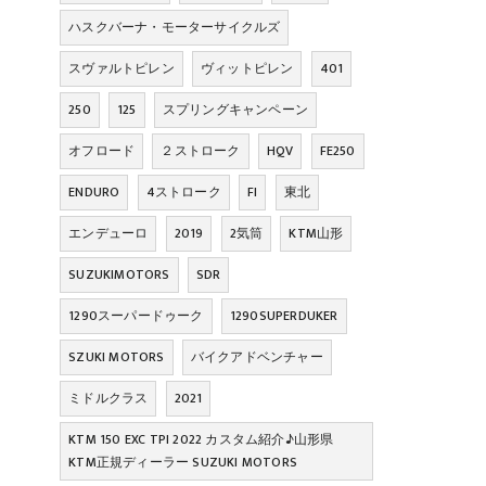
ハスクバーナ・モーターサイクルズ
スヴァルトピレン
ヴィットピレン
401
250
125
スプリングキャンペーン
オフロード
２ストローク
HQV
FE250
ENDURO
4ストローク
FI
東北
エンデューロ
2019
2気筒
KTM山形
SUZUKIMOTORS
SDR
1290スーパードゥーク
1290SUPERDUKER
SZUKI MOTORS
バイクアドベンチャー
ミドルクラス
2021
KTM 150 EXC TPI 2022 カスタム紹介♪山形県
KTM正規ディーラー SUZUKI MOTORS