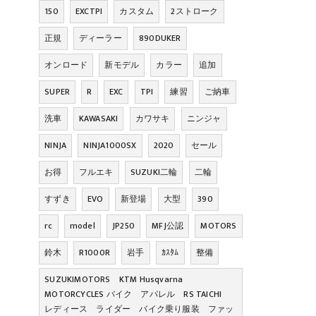
150
EXCTPI
カスタム
2ストローク
正規
ディーラー
890DUKER
オンロード
新モデル
カラー
追加
SUPER
R
EXC
TPI
練習
ご納車
洗車
KAWASAKI
カワサキ
ニンジャ
NINJA
NINJA1000SX
2020
セール
お得
フルエキ
SUZUKI二輪
二輪
すずき
EVO
新登場
大型
390
rc
model
JP250
MFJ公認
MOTORS
鈴木
R1000R
岩手
ｶｽﾀﾑ
整備
SUZUKIMOTORS KTM Husqvarna
MOTORCYCLES バイク アパレル RS TAICHI
レディース ライダー バイク乗り服装 ファッ