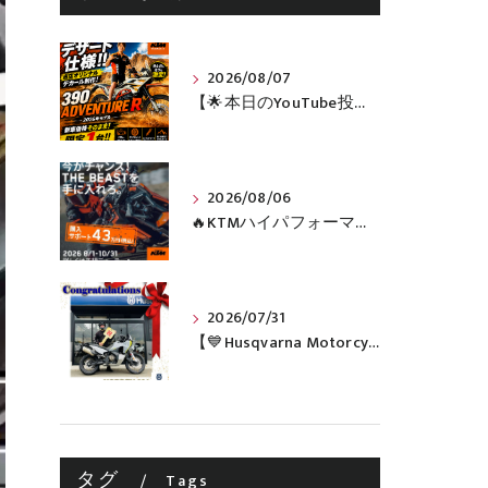
2026/08/07
【🌟本日のYouTube投稿完了🌟】 🔥390 ADVENTURE R × KTM山形 オリジナルデカール仕様誕生🔥
2026/08/06
🔥KTMハイパフォーマンスネイキッドがお得に手に入るチャンス🔥
2026/07/31
【💙Husqvarna Motorcycles / NORDEN 901💙】 ご納車おめでとうございます🎉✨
タグ
Tags