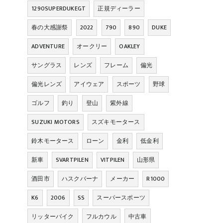
1290SUPERDUKEGT
正規ディーラー
春の大感謝祭
2022
790
890
DUKE
ADVENTURE
オークリー
OAKLEY
サングラス
レンズ
フレーム
偏光
偏光レンズ
アイウェア
スポーツ
野球
ゴルフ
釣り
登山
紫外線
SUZUKI MOTORS
スズキモータース
鈴木モータース
ローン
金利
低金利
新車
SVARTPILEN
VITPILEN
山形県
酒田市
ハスクバーナ
メーカー
R1000
K6
2006
SS
スーパースポーツ
リッターバイク
フルカウル
中古車