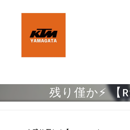
残り僅か⚡ 【RS T