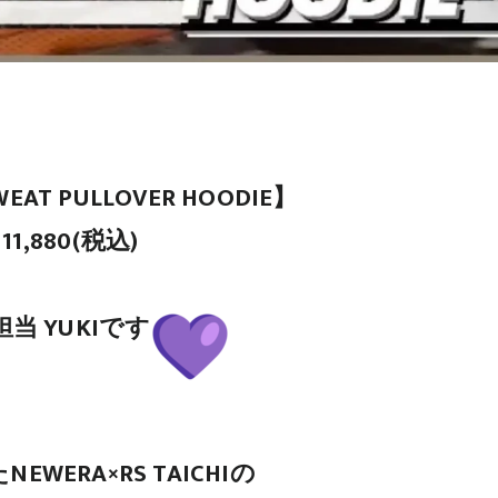
SWEAT PULLOVER HOODIE】
11,880(税込)
当 YUKIです
WERA×RS TAICHIの