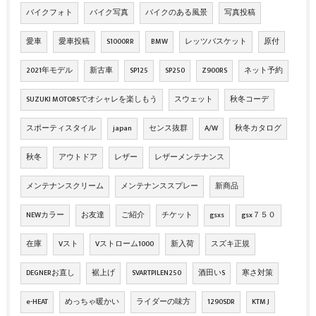
バイクフォト
バイク写真
バイクのある風景
写真投稿
愛車
愛車投稿
S1000RR
BMW
レッツバスケット
原付
2021年モデル
新古車
SP125
SP250
Z900RS
ネット予約
SUZUKI MOTORSでオシャレを楽しもう
スウェット
秋冬コーデ
スポーティスタイル
japan
センス抜群
A/W
秋冬カタログ
秋冬
アウトドア
レザー
レザーメンテナンス
メンテナンスクリーム
メンテナンススプレー
新商品
NEWカラー
お友達
ご紹介
チケット
gsxs
gsx７５０
在庫
Vスト
Vストローム1000
新入荷
スズキ正規
DEGNERお直し
裾上げ
SVARTPILEN250
酒田いS
寒さ対策
e-HEAT
めっちゃ暖かい
ライダーの味方
1290SDR
KTM J