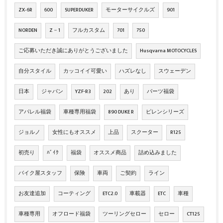
ZX‐6R
600
SUPERDUKER
モーターサイクルズ
901
NORDEN
Z－1
フルカスタム
701
750
ご応募いただき誠にありがとうございました
Husqvarna MOTOCYCLES
自分スタイル
カッコイイ可愛い
ハズレなし
スウェーデン
日本
ジャパン
YZF-R3
202
あり
パーツ福袋
アパレル福袋
車種専用福袋
890 DUKE R
ピレンシリーズ
ジョルノ
女性にもオススメ
上品
スクーター
R125
初売り
ﾊﾞｲｸ
福袋
オススメ商品
詰め込みました
バイク屋スタッフ
保険
車両
ご契約
ライン
お友達追加
コーティング
ETC2.0
車載器
ETC
車種
車種専用
オフロード福袋
ツーリングセロー
セロー
CT125