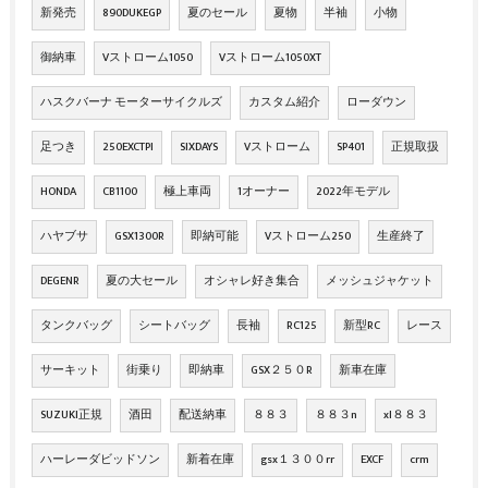
新発売
890DUKEGP
夏のセール
夏物
半袖
小物
御納車
Vストローム1050
Vストローム1050XT
ハスクバーナ モーターサイクルズ
カスタム紹介
ローダウン
足つき
250EXCTPI
SIXDAYS
Vストローム
SP401
正規取扱
HONDA
CB1100
極上車両
1オーナー
2022年モデル
ハヤブサ
GSX1300R
即納可能
Vストローム250
生産終了
DEGENR
夏の大セール
オシャレ好き集合
メッシュジャケット
タンクバッグ
シートバッグ
長袖
RC125
新型RC
レース
サーキット
街乗り
即納車
GSX２５０R
新車在庫
SUZUKI正規
酒田
配送納車
８８３
８８３n
xl８８３
ハーレーダビッドソン
新着在庫
gsx１３００rr
EXCF
crm