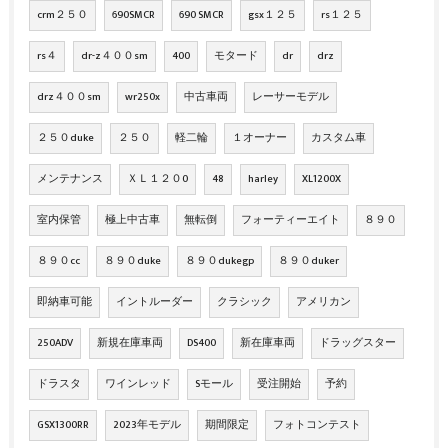
crm２５０
690SMCR
690 SMCR
gsx１２５
rs１２５
rs４
dr-z４００sm
400
モタード
dr
drz
drz４００sm
wr250x
中古車両
レーサーモデル
２５０duke
２５０
軽二輪
１オーナー
カスタム車
メンテナンス
ＸＬ１２０0
48
harley
XL1200X
室内保管
極上中古車
無転倒
フォーティーエイト
８９０
８９０cc
８９０duke
８９０dukegp
８９０duker
即納車可能
イントルーダー
クラシック
アメリカン
250ADV
新規在庫車両
DS400
新在庫車両
ドラッグスター
ドラスタ
ワインレッド
Sモール
受注開始
予約
GSX1300RR
2023年モデル
期間限定
フォトコンテスト