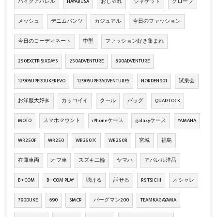
バイクアパレル
HAYABUSA
おしゃれ
ジャケット
グローブ
メッシュ
デニムパンツ
カジュアル
今日のファッション
今日のコーディネート
中型
ファッション好き集まれ
250EXCTPISIXDAYS
250ADVENTURE
890ADVENTURE
1290SUPERDUKEREVO
1290SUPERADVENTURES
NORDEN901
試乗会
お洋服大好き
カッコイイ
クール
バッグ
QUAD LOCK
MOTO
スマホマウント
iPhoneケース
galaxyケース
YAMAHA
WR250F
WR250
WR250Ⅹ
WR250R
宮城
福島
在庫車両
オフ車
スズキ二輪
ヤマハ
アパレル洋品
B+COM
B+COM PLAY
聴ける
話せる
RS TSICHI
オシャレ
790DUKE
690
SMCR
バーグマン200
TEAMKAGAYAMA