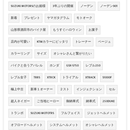
SUZUKI MOTORSのお姫様
3年ぶりの開催
ノーデン
ノーデン901
新着
プレゼント
ヤマガタグラム
モトオーク
山形県酒田市のバイク屋
もうすぐハロウィン
お菓子
店内が可愛い
KTMカラーにピッタリ
トレーナー
ベージュ
カラーリング
サイズ
オシャレさんと繋がりたい
バイクと合うアパレル
ホンダ
GSX-S750
レブル250
レブル女子
TRRS
XTRCK
トライアル
XTRACK
S1000F
極上中古
新車１オーナー
２スト
インジェクション
セル
超人ネイガー
ご当地ヒーロー
御納車式
納車式
250DUKE
トランポ
SUZUKI MOTOTRS
フルフェイス
ジェットヘルメット
オフロードヘルメット
システムヘルメット
オシャレヘルメット