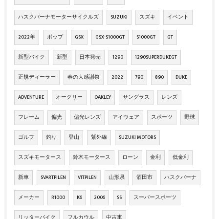
ハスクバーナモーターサイクルズ
SUZUKI
スズキ
イベント
2022年
ポップ
GSX
GSX-S1000GT
S1000GT
GT
新型バイク
新型
日本発売
1290
1290SUPERDUKEGT
正規ディーラー
春の大感謝祭
2022
790
890
DUKE
ADVENTURE
オークリー
OAKLEY
サングラス
レンズ
フレーム
偏光
偏光レンズ
アイウェア
スポーツ
野球
ゴルフ
釣り
登山
紫外線
SUZUKI MOTORS
スズキモータース
鈴木モータース
ローン
金利
低金利
新車
SVARTPILEN
VITPILEN
山形県
酒田市
ハスクバーナ
メーカー
R1000
K6
2006
SS
スーパースポーツ
リッターバイク
フルカウル
中古車