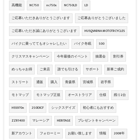
高機能
NC750
nc750x
NC750LD
LD
ご応募いただきありがとうございます
ご応募ありがとうございました
ご応募いただき誠にありがとうございます
HUSQVARNA MOTOTRCYCLES
バイクに乗っててもオシャレしたい
バイク冬眠
500
クリスマスキャンペーン
今年最後のイベント
抽選会
割引券
めっちゃお得
ご来店
誰でも引ける
サポート
新車ご成約
ストリート
通販
購入
青森県
宮城県
岩手県
モトマップ
モトマップ正規
オーストラリア
仕様
残り2台
HSS970n
250EXCF
シックスデイズ
初心者にもおすすめ
ZZR1400
マレーシア
HERITAGE
プレゼントキャンペーン
新アカウント
フォローミー
お願い致します
情報
2008年