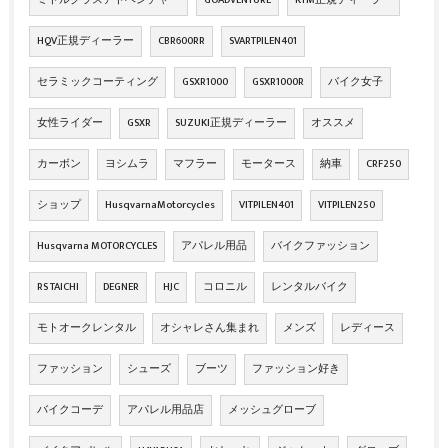
ミドルクラスアドベンチャー
GOADVENTURE
KTM正規ディーラー
HQV正規ディーラー
CBR600RR
SVARTPILEN401
セラミックコーティング
GSXR1000
GSXR1000R
バイク女子
女性ライダー
GSXR
SUZUKI正規ディーラー
オススメ
カーボン
ヨシムラ
マフラー
モータース
納車
CRF250
ショップ
HusqvarnaMotorcycles
VITPILEN401
VITPILEN250
Husqvarna MOTORCYCLES
アパレル用品
バイクファッション
RS TAICHI
DEGNER
HJC
コロニル
レンタルバイク
モトオークレンタル
オシャレさん集まれ
メンズ
レディース
ファッション
シューズ
ブーツ
ファッション好き
バイクコーデ
アパレル用品店
メッシュグローブ