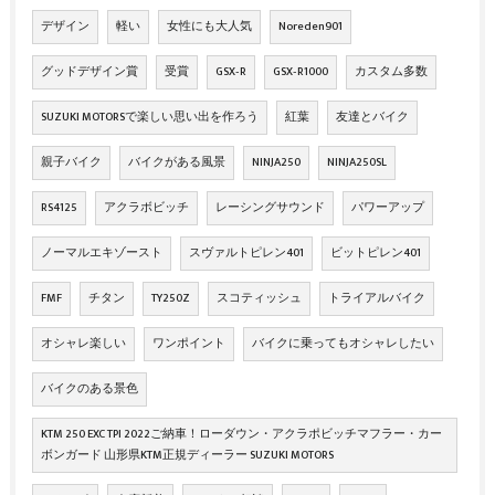
デザイン
軽い
女性にも大人気
Noreden901
グッドデザイン賞
受賞
GSX‐R
GSX‐R1000
カスタム多数
SUZUKI MOTORSで楽しい思い出を作ろう
紅葉
友達とバイク
親子バイク
バイクがある風景
NINJA250
NINJA250SL
RS4125
アクラボビッチ
レーシングサウンド
パワーアップ
ノーマルエキゾースト
スヴァルトピレン401
ビットピレン401
FMF
チタン
TY250Z
スコティッシュ
トライアルバイク
オシャレ楽しい
ワンポイント
バイクに乗ってもオシャレしたい
バイクのある景色
KTM 250 EXC TPI 2022ご納車！ローダウン・アクラポビッチマフラー・カー
ボンガード 山形県KTM正規ディーラー SUZUKI MOTORS