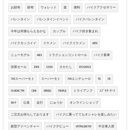
お財布
財布
ウォレット
楽
便利
バイクアクセサリー
バレンタイン
バレンタインイベント
バイクバレンタイン
今年は何個もらえるかな
カップル
バイク好き集まれ
バイクカッコイイ
イケメン
バイクイケメン
ADV
ニューモデル
ABS
トラクションコントロール
バイク新車
決算セール
ZRX
1200
さかたし
R1200GS
701スーパーモト
スーパーモト
701エンデューロ
TE
FE
150EXC TPI
CBR
SPEED
TRIPLE
トライアンフ
ｽｽﾞｷﾓｰﾀｰｽ
SX-F
公道
走行
にゅうか
オンラインショップ
ご注文お待ちしております
バイクに乗っててもオシャレを楽しみたい
新型アドベンチャー
バイクデビュー
VITPILEN701
中古車入荷