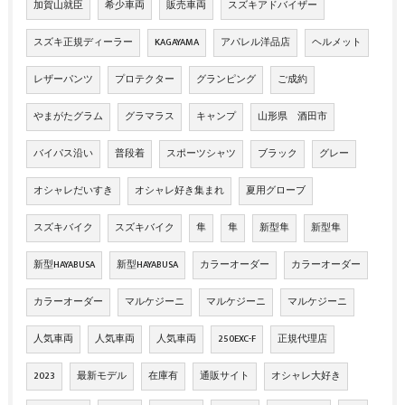
加賀山就臣
希少車両
販売車両
スズキアドバイザー
スズキ正規ディーラー
KAGAYAMA
アパレル洋品店
ヘルメット
レザーパンツ
プロテクター
グランピング
ご成約
やまがたグラム
グラマラス
キャンプ
山形県 酒田市
バイパス沿い
普段着
スポーツシャツ
ブラック
グレー
オシャレだいすき
オシャレ好き集まれ
夏用グローブ
スズキバイク
スズキバイク
隼
隼
新型隼
新型隼
新型HAYABUSA
新型HAYABUSA
カラーオーダー
カラーオーダー
カラーオーダー
マルケジーニ
マルケジーニ
マルケジーニ
人気車両
人気車両
人気車両
250EXC-F
正規代理店
2023
最新モデル
在庫有
通販サイト
オシャレ大好き