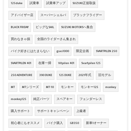
125duke
試乗車
試乗車アップ
SUZUKI正規取扱
アドバイザー店
スーパーシェルパ
ブラックフライデー
BLACK FRIDAY
ビッグなSAIL
SUZUKI MOTORSへ集合
買わなきゃ損
全国のライダーさん集まれ
バイク好きにはたまらない
gsxs1000
限定企画
SVARTPILEN 250
SVARTPILEN 401
在庫一掃
Vitpilen 401
Svartpilen 125
250 ADVENTURE
390 DUKE
125 DUKE
2021年式
旧モデル
MT
MTシリーズ
MT-10
モンキー
モンキー125
monkey
monkey125
純正パーツ
スペアキー
フェンダーレス
購入サポート
サポートキャンペーン
上級者
初心者にもオススメ
バイク購入
GB350
新車1オーナー