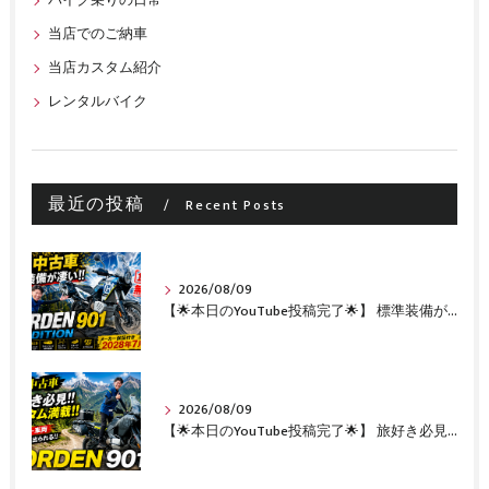
バイク乗りの日常
当店でのご納車
当店カスタム紹介
レンタルバイク
最近の投稿
Recent Posts
2026/08/09
【🌟本日のYouTube投稿完了🌟】 標準装備が凄い!!1オーナー・無転倒の極上中古車🔥 「NORDEN 901 EXPEDITION」が入荷いたしました✨ 【Husqvarna Motorcycles山形】
2026/08/09
【🌟本日のYouTube投稿完了🌟】 旅好き必見🔥!!カスタム満載の極上中古車！ 「NORDEN 901」が入荷いたしました✨【Husqvarna Motorcycles山形】