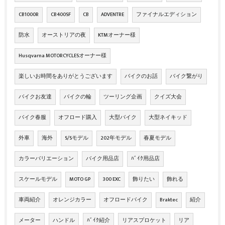
CB1000R
CB400SF
CB
ADVENTRE
ファイナルエディション
防水
オーストリアの夜
KTMオーナー様
Husqvarna MOTORCYCLESオーナー様
楽しいお時間をありがとうございます
バイクのお話
バイク繋がり
バイクお友達
バイクの輪
ツーリング企画
クイズ大会
バイク春服
オフロード購入
大型バイク
大型ネイキッド
外車
海外
S/Sモデル
202年モデル
春夏モデル
カラーバリエーション
バイク用品店
ﾊﾞｲｸ用品店
スケールモデル
MOTO GP
300 EXC
飾りたい
飾れる
車両紹介
オレンジカラー
オフロードバイク
Braktec
紹介
メーター
ハンドル
ﾊﾞｲｸ紹介
リアスプロケット
リア