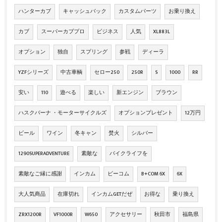
ハンターカブ
キャッシュバック
カスタムパーツ
お乗り換え
カブ
スーパーカブプロ
ビジネス
人気
XL883L
オプション
独自
スプリング
参戦
ディーラ
YZFシリーズ
中古車輌
セロー250
250R
S
1000
RR
安い
110
遊べる
楽しい
新エンジン
ブラウン
ハスクバーナ ・モーターサイクルズ
オプションプレゼント
12万円
ビール
ワイン
冬キャン
焚火
シルバー
1290SUPERADVENTURE
素敵な
バイクライフを
素敵なご縁に感謝
インカム
ビーコム
B+COM 6X
6X
大人気商品
在庫切れ
インカムGETだぜ
お得な
乗り換え
ZRX1200R
VF1000R
W650
アクセサリー
秋田市
福島県