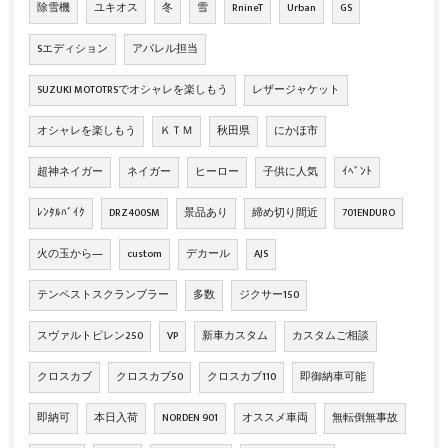
除雪機
ユキオス
冬
雪
RnineT
Urban
GS
Sエディション
アパレル担当
SUZUKI MOTOTRSでオシャレを楽しもう
レザージャケット
オシャレを楽しもう
ＫＴＭ
秋田県
にかほ市
超神ネイガー
ネイガー
ヒーロー
子供に人気
ｲﾍﾞﾝﾄ
ﾚﾝﾀﾙﾊﾞｲｸ
DRZ400SM
景品あり
締め切り間近
701ENDURO
火の玉から―
custom
デカール
AJS
テンペストスクランブラー
多数
ジクサー150
スヴァルトピレン250
VP
新車カスタム
カスタムご相談
クロスカブ
クロスカブ50
クロスカブ110
即御納車可能
即納可
本日入荷
NORDEN 901
オススメ車両
無転倒無事故