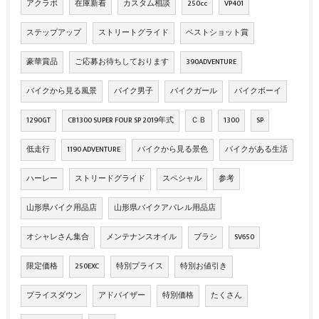
アクラポ
在庫新着
カスタム相談
250cc
VP401
ステップアップ
ストリートグライド
ベストショット賞
豪華賞品
ご応募お待ちしております
390ADVENTURE
バイクから見る風景
バイク男子
バイクガール
バイクボーイ
1290GT
CB1300 SUPER FOUR SP 2019年式
ＣＢ
1300
SP
低走行
1190 ADVENTURE
バイクから見る景色
バイクがある生活
ハーレー
ストリードグライド
スペシャル
参考
山形県バイク用品店
山形県バイクアパレル用品店
オシャレさん集合
メンテナンスオイル
ブラシ
SV650
限定価格
250EXC
特別プライス
特別お値引き
プライスダウン
アドバイザー
特別価格
たくさん