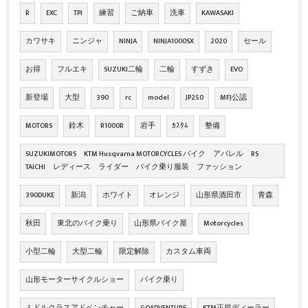
R
EXC
TPI
練習
ご納車
洗車
KAWASAKI
カワサキ
ニンジャ
NINJA
NINJA1000SX
2020
セール
お得
フルエキ
SUZUKI二輪
二輪
すずき
EVO
新登場
大型
390
rc
model
JP250
MFJ公認
MOTORS
鈴木
R1000R
岩手
ｶｽﾀﾑ
整備
SUZUKIMOTORS KTM Husqvarna MOTORCYCLES バイク アパレル RS
TAICHI レディース ライダー バイク乗り服装 ファッション
390DUKE
新潟
ホワイト
オレンジ
山形県酒田市
青森
秋田
東北のバイク乗り
山形県バイク屋
Motorcycles
小型二輪
大型二輪
限定解除
カスタム車両
山形モーターサイクルショー
バイク乗り