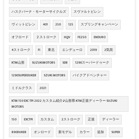
ハスクバーナ・モーターサイクルズ
スヴァルトピレン
ヴィットピレン
401
250
125
スプリングキャンペーン
オフロード
２ストローク
HQV
FE250
ENDURO
4ストローク
FI
東北
エンデューロ
2019
2気筒
KTM山形
SUZUKIMOTORS
SDR
1290スーパードゥーク
1290SUPERDUKER
SZUKI MOTORS
バイクアドベンチャー
ミドルクラス
2021
KTM 150 EXC TPI 2022 カスタム紹介♪山形県 KTM正規ディーラー SUZUKI
MOTORS
150
EXCTPI
カスタム
2ストローク
正規
ディーラー
890DUKER
オンロード
新モデル
カラー
追加
SUPER