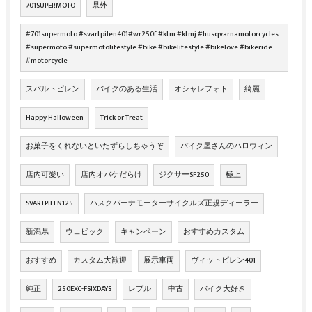
701SUPERMOTO
県外
#701supermoto #svartpilen401#wr250f #ktm #ktmj #husqvarnamotorcycles
#supermoto #supermotolifestyle #bike #bikelifestyle #bikelove #bikeride
#motorcycle
スバルトピレン
バイクのある生活
オシャレフォト
綺麗
Happy Halloween
Trick or Treat
お菓子をくれないといたずらしちゃうぞ
バイク屋さんのハロウィン
店内可愛い
店内オバケだらけ
ジクサーSF250
極上
SVARTPILEN125
ハスクバーナモーターサイクルズ正規ディーラー
新潟県
ウェビック
キャンペーン
おすすめカスタム
おすすめ
カスタム大歓迎
展示車両
ヴィットピレン401
純正
250EXC-FSIXDAYS
レブル
中古
バイク大好き