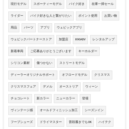
現行モデル
スポーティーモデル
バイク好き
在庫一掃セール
ライダー
バイク好きな人と繋がりたい
ポイント使用
お買い物
用品
パーツ
アプリ
ウェビックアプリ
ウェビックパートナーストア
加盟店
890ADV
レンタルアップ
新着車両
ご応募ありがとうございます
キーホルダー
シリコン素材
傷つかない
ストリートモデル
ディーラーオリジナルサポート
オフロードモデル
クリスマス
クリスマスフェア
デメル
オーストリア
ウィーン
チョコレート
新カラー
ニューカラー
登場
ヴィンテージ感
オールドフィニッシュ加工
シーズンイン
フープシューズ
ドライマスター
普段履きでもOK
ハイテク