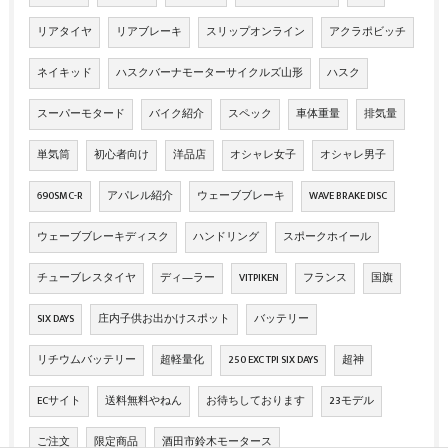
リアタイヤ
リアブレーキ
スリップオンライン
アクラポビッチ
ネイキッド
ハスクバーナモーターサイクルズ山形
ハスク
スーパーモタード
バイク紹介
スペック
車体重量
排気量
単気筒
初心者向け
洋品店
オシャレ女子
オシャレ男子
690SMC-R
アパレル紹介
ウェーブブレーキ
WAVE BRAKE DISC
ウェーブブレーキディスク
ハンドリング
スポークホイール
チューブレスタイヤ
ディ―ラー
VITPIKEN
フランス
国旗
SIX DAYS
庄内子供お出かけスポット
バッテリー
リチウムバッテリー
超軽量化
250 EXC TPI SIX DAYS
超神
ECサイト
送料無料やねん
お待ちしております
23モデル
ご注文
限定商品
酒田市鈴木モータース