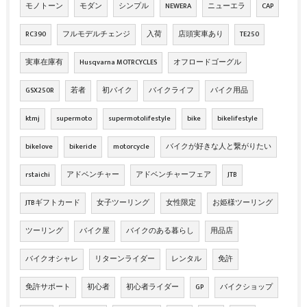
モノトーン
モダン
シンプル
NEWERA
ニューエラ
CAP
RC390
フルモデルチェンジ
入荷
店頭実車あり
TE250
実車在庫有
Husqvarna MOTRCYCLES
オフロードゴーグル
GSX250R
若者
初バイク
バイクライフ
バイク用品
ktmj
supermoto
supermotolifestyle
bike
bikelifestyle
bikelove
bikeride
motorcycle
バイクが好きな人と繋がりたい
rstaichi
アドベンチャー
アドベンチャーフェア
JTB
JTBギフトカード
女子ツーリング
女性限定
お姫様ツーリング
ツーリング
バイク屋
バイクのある暮らし
用品店
バイクオシャレ
リターンライダー
レンタル
免許
免許サポート
初心者
初心者ライダー
GP
バイクショップ