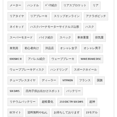
メーター
ハンドル
ﾊﾞｲｸ紹介
リアスプロケット
リア
リアタイヤ
リアブレーキ
スリップオンライン
アクラポビッチ
ネイキッド
ハスクバーナモーターサイクルズ山形
ハスク
スーパーモタード
バイク紹介
スペック
車体重量
排気量
単気筒
初心者向け
洋品店
オシャレ女子
オシャレ男子
690SMC-R
アパレル紹介
ウェーブブレーキ
WAVE BRAKE DISC
ウェーブブレーキディスク
ハンドリング
スポークホイール
チューブレスタイヤ
ディ―ラー
VITPIKEN
フランス
国旗
SIX DAYS
庄内子供お出かけスポット
バッテリー
リチウムバッテリー
超軽量化
250 EXC TPI SIX DAYS
超神
ECサイト
送料無料やねん
お待ちしております
23モデル