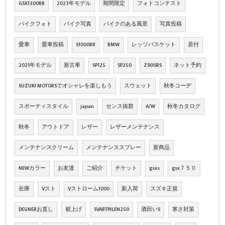
GSX1300RR
2023年モデル
期間限定
フォトコンテスト
バイクフォト
バイク写真
バイクのある風景
写真投稿
愛車
愛車投稿
S1000RR
BMW
レッツバスケット
原付
2021年モデル
新古車
SP125
SP250
Z900RS
ネット予約
SUZUKI MOTORSでオシャレを楽しもう
スウェット
秋冬コーデ
スポーティスタイル
japan
センス抜群
A/W
秋冬カタログ
秋冬
アウトドア
レザー
レザーメンテナンス
メンテナンスクリーム
メンテナンススプレー
新商品
NEWカラー
お友達
ご紹介
チケット
gsxs
gsx７５０
在庫
Vスト
Vストローム1000
新入荷
スズキ正規
DEGNERお直し
裾上げ
SVARTPILEN250
酒田いS
寒さ対策