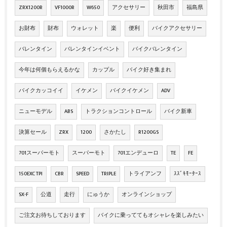
ZRX1200R
VF1000R
W650
アクセサリー
秋田市
福島県
お財布
財布
ウォレット
楽
便利
バイクアクセサリー
バレンタイン
バレンタインイベント
バイクバレンタイン
今年は何個もらえるかな
カップル
バイク好き集まれ
バイクカッコイイ
イケメン
バイクイケメン
ADV
ニューモデル
ABS
トラクションコントロール
バイク新車
決算セール
ZRX
1200
さかたし
R1200GS
701スーパーモト
スーパーモト
701エンデューロ
TE
FE
150EXC TPI
CBR
SPEED
TRIPLE
トライアンフ
ｽｽﾞｷﾓｰﾀｰｽ
SX-F
公道
走行
にゅうか
オンラインショップ
ご注文お待ちしております
バイクに乗っててもオシャレを楽しみたい