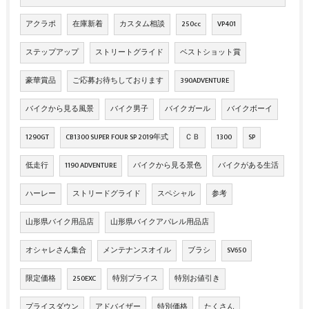
アクラポ
在庫新着
カスタム相談
250cc
VP401
ステップアップ
ストリートグライド
ベストショット賞
豪華賞品
ご応募お待ちしております
390ADVENTURE
バイクから見る風景
バイク男子
バイクガール
バイクボーイ
1290GT
CB1300 SUPER FOUR SP 2019年式
ＣＢ
1300
SP
低走行
1190 ADVENTURE
バイクから見る景色
バイクがある生活
ハーレー
ストリードグライド
スペシャル
参考
山形県バイク用品店
山形県バイクアパレル用品店
オシャレさん集合
メンテナンスオイル
ブラシ
SV650
限定価格
250EXC
特別プライス
特別お値引き
プライスダウン
アドバイザー
特別価格
たくさん