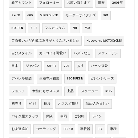
新アカウント
フォローミー
お願い致します
情報
2008年
ZX‐6R
600
SUPERDUKER
モーターサイクルズ
901
NORDEN
Z－1
フルカスタム
701
750
ご応募いただき誠にありがとうございました
Husqvarna MOTOCYCLES
自分スタイル
カッコイイ可愛い
ハズレなし
スウェーデン
日本
ジャパン
YZF-R3
202
あり
パーツ福袋
アパレル福袋
車種専用福袋
890 DUKE R
ピレンシリーズ
ジョルノ
女性にもオススメ
上品
スクーター
R125
初売り
ﾊﾞｲｸ
福袋
オススメ商品
詰め込みました
バイク屋スタッフ
保険
車両
ご契約
ライン
お友達追加
コーティング
ETC2.0
車載器
ETC
車種