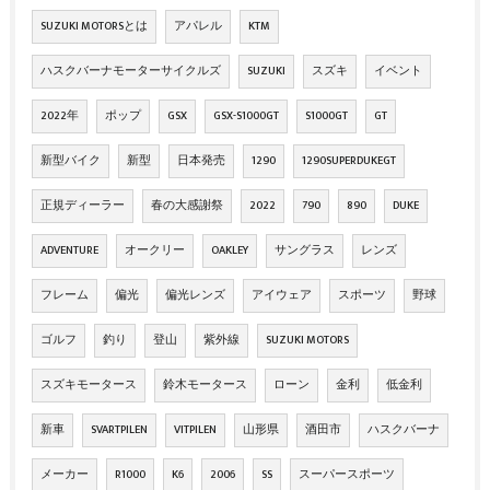
SUZUKI MOTORSとは
アパレル
KTM
ハスクバーナモーターサイクルズ
SUZUKI
スズキ
イベント
2022年
ポップ
GSX
GSX-S1000GT
S1000GT
GT
新型バイク
新型
日本発売
1290
1290SUPERDUKEGT
正規ディーラー
春の大感謝祭
2022
790
890
DUKE
ADVENTURE
オークリー
OAKLEY
サングラス
レンズ
フレーム
偏光
偏光レンズ
アイウェア
スポーツ
野球
ゴルフ
釣り
登山
紫外線
SUZUKI MOTORS
スズキモータース
鈴木モータース
ローン
金利
低金利
新車
SVARTPILEN
VITPILEN
山形県
酒田市
ハスクバーナ
メーカー
R1000
K6
2006
SS
スーパースポーツ