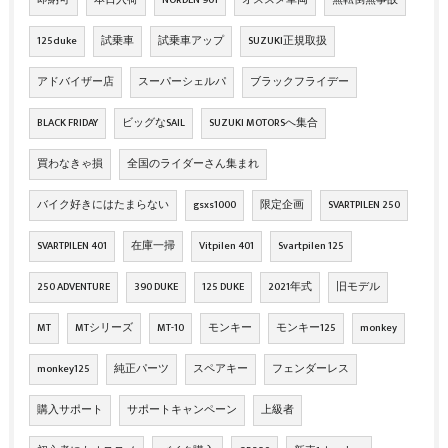
125duke
試乗車
試乗車アップ
SUZUKI正規取扱
アドバイザー店
スーパーシェルパ
ブラックフライデー
BLACK FRIDAY
ビッグなSAIL
SUZUKI MOTORSへ集合
買わなきゃ損
全国のライダーさん集まれ
バイク好きにはたまらない
gsxs1000
限定企画
SVARTPILEN 250
SVARTPILEN 401
在庫一掃
Vitpilen 401
Svartpilen 125
250 ADVENTURE
390 DUKE
125 DUKE
2021年式
旧モデル
MT
MTシリーズ
MT-10
モンキー
モンキー125
monkey
monkey125
純正パーツ
スペアキー
フェンダーレス
購入サポート
サポートキャンペーン
上級者