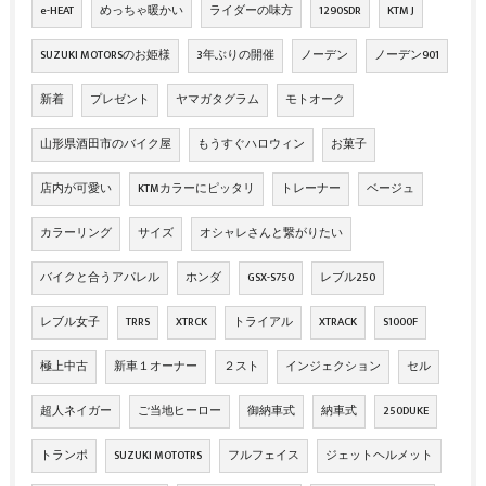
e-HEAT
めっちゃ暖かい
ライダーの味方
1290SDR
KTM J
SUZUKI MOTORSのお姫様
3年ぶりの開催
ノーデン
ノーデン901
新着
プレゼント
ヤマガタグラム
モトオーク
山形県酒田市のバイク屋
もうすぐハロウィン
お菓子
店内が可愛い
KTMカラーにピッタリ
トレーナー
ベージュ
カラーリング
サイズ
オシャレさんと繋がりたい
バイクと合うアパレル
ホンダ
GSX-S750
レブル250
レブル女子
TRRS
XTRCK
トライアル
XTRACK
S1000F
極上中古
新車１オーナー
２スト
インジェクション
セル
超人ネイガー
ご当地ヒーロー
御納車式
納車式
250DUKE
トランポ
SUZUKI MOTOTRS
フルフェイス
ジェットヘルメット