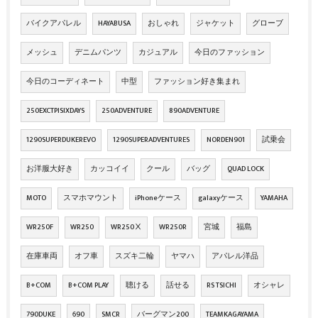
バイクアパレル
HAYABUSA
おしゃれ
ジャケット
グローブ
メッシュ
デニムパンツ
カジュアル
今日のファッション
今日のコーディネート
中型
ファッション好き集まれ
250EXCTPISIXDAYS
250ADVENTURE
890ADVENTURE
1290SUPERDUKEREVO
1290SUPERADVENTURES
NORDEN901
試乗会
お洋服大好き
カッコイイ
クール
バッグ
QUAD LOCK
MOTO
スマホマウント
iPhoneケース
galaxyケース
YAMAHA
WR250F
WR250
WR250Ⅹ
WR250R
宮城
福島
在庫車両
オフ車
スズキ二輪
ヤマハ
アパレル洋品
B+COM
B+COM PLAY
聴ける
話せる
RS TSICHI
オシャレ
790DUKE
690
SMCR
バーグマン200
TEAMKAGAYAMA