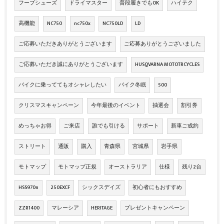
フープシューズ
ドライマスター
普段履きでもOK
ハイテク
高機能
NC750
nc750x
NC750LD
LD
ご応募いただきありがとうございます
ご応募ありがとうございました
ご応募いただき誠にありがとうございます
HUSQVARNA MOTOTRCYCLES
バイクに乗っててもオシャレしたい
バイク冬眠
500
クリスマスキャンペーン
今年最後のイベント
抽選会
割引券
めっちゃお得
ご来店
誰でも引ける
サポート
新車ご成約
ストリート
通販
購入
青森県
宮城県
岩手県
モトマップ
モトマップ正規
オーストラリア
仕様
残り2台
HSS970n
250EXCF
シックスデイズ
初心者にもおすすめ
ZZR1400
マレーシア
HERITAGE
プレゼントキャンペーン