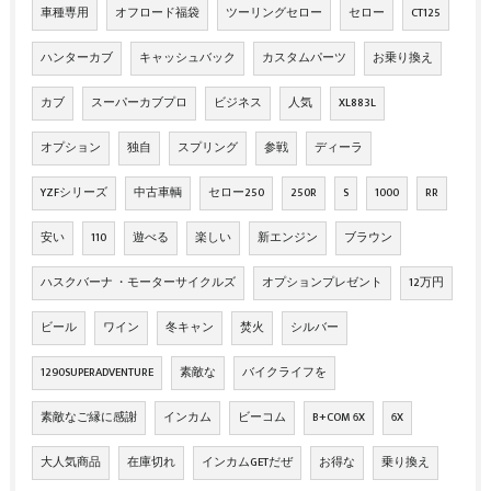
車種専用
オフロード福袋
ツーリングセロー
セロー
CT125
ハンターカブ
キャッシュバック
カスタムパーツ
お乗り換え
カブ
スーパーカブプロ
ビジネス
人気
XL883L
オプション
独自
スプリング
参戦
ディーラ
YZFシリーズ
中古車輌
セロー250
250R
S
1000
RR
安い
110
遊べる
楽しい
新エンジン
ブラウン
ハスクバーナ ・モーターサイクルズ
オプションプレゼント
12万円
ビール
ワイン
冬キャン
焚火
シルバー
1290SUPERADVENTURE
素敵な
バイクライフを
素敵なご縁に感謝
インカム
ビーコム
B+COM 6X
6X
大人気商品
在庫切れ
インカムGETだぜ
お得な
乗り換え