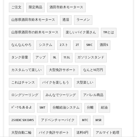
ご注文
限定商品
酒田市鈴木モータース
山形県酒田市鈴木モータース
透湿
ラーメン
山形県酒田市の鈴木モータース
楽しいバイク屋さん
TPIとは
なんなんやろ
システム
2スト
2T
SMC
酒田S
タンク容量
アップ
9L
11.5L
ガソリンスタンド
カスタムって楽しい
大型免許サポート
なんと10万円
これはチャンス
バイクを楽しもう
大型楽しい
ロングツーリング
みんなでツーリング
アパレル商品
ﾊﾟｰﾂもあるよ
SMT
分離給油システム
分離
給油
250EXC SIX DAYS
アドベンチャーバイク
MTC
MSR
大型自動二輪
バイク免許サポート
送料0円
アルマイト処理