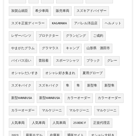
加賀山就臣
希少車両
販売車両
スズキアドバイザー
スズキ正規ディーラー
KAGAYAMA
アパレル洋品店
ヘルメット
レザーパンツ
プロテクター
グランピング
ご成約
やまがたグラム
グラマラス
キャンプ
山形県 酒田市
バイパス沿い
普段着
スポーツシャツ
ブラック
グレー
オシャレだいすき
オシャレ好き集まれ
夏用グローブ
スズキバイク
スズキバイク
隼
隼
新型隼
新型隼
新型HAYABUSA
新型HAYABUSA
カラーオーダー
カラーオーダー
カラーオーダー
マルケジーニ
マルケジーニ
マルケジーニ
人気車両
人気車両
人気車両
250EXC-F
正規代理店
2023
最新モデル
在庫有
通販サイト
オシャレ大好き