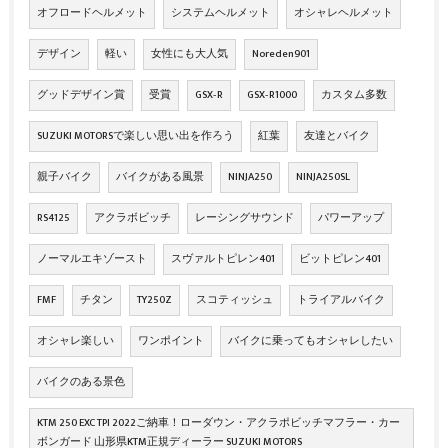
オフロードヘルメット
システムヘルメット
オシャレヘルメット
デザイン
軽い
女性にも大人気
Noreden901
グッドデザイン賞
受賞
GSX‐R
GSX‐R1000
カスタム多数
SUZUKI MOTORSで楽しい思い出を作ろう
紅葉
友達とバイク
親子バイク
バイクがある風景
NINJA250
NINJA250SL
RS4125
アクラボビッチ
レーシングサウンド
パワーアップ
ノーマルエキゾースト
スヴァルトピレン401
ビットピレン401
FMF
チタン
TY250Z
スコティッシュ
トライアルバイク
オシャレ楽しい
ワンポイント
バイクに乗ってもオシャレしたい
バイクのある景色
KTM 250 EXC TPI 2022ご納車！ローダウン・アクラポビッチマフラー・カー
ボンガード 山形県KTM正規ディーラー SUZUKI MOTORS