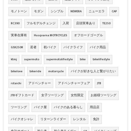
モノトーン
モダン
シンプル
NEWERA
ニューエラ
CAP
RC390
フルモデルチェンジ
入荷
店頭実車あり
TE250
実車在庫有
Husqvarna MOTRCYCLES
オフロードゴーグル
GSX250R
若者
初バイク
バイクライフ
バイク用品
ktmj
supermoto
supermotolifestyle
bike
bikelifestyle
bikelove
bikeride
motorcycle
バイクが好きな人と繋がりたい
rstaichi
アドベンチャー
アドベンチャーフェア
JTB
JTBギフトカード
女子ツーリング
女性限定
お姫様ツーリング
ツーリング
バイク屋
バイクのある暮らし
用品店
バイクオシャレ
リターンライダー
レンタル
免許