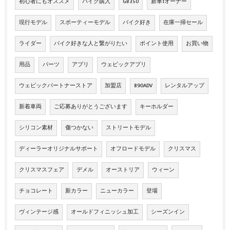
初心者にもオススメ
バイク購入
GB350
新車1オーナー
現行モデル
スポーティーモデル
バイク好き
在庫一掃セール
ライダー
バイク好きな人と繋がりたい
ポイント使用
お買い物
用品
パーツ
アプリ
ウェビックアプリ
ウェビックパートナーストア
加盟店
890ADV
レンタルアップ
新着車両
ご応募ありがとうございます
キーホルダー
シリコン素材
傷つかない
ストリートモデル
ディーラーオリジナルサポート
オフロードモデル
クリスマス
クリスマスフェア
デメル
オーストリア
ウィーン
チョコレート
新カラー
ニューカラー
登場
ヴィンテージ感
オールドフィニッシュ加工
シーズンイン