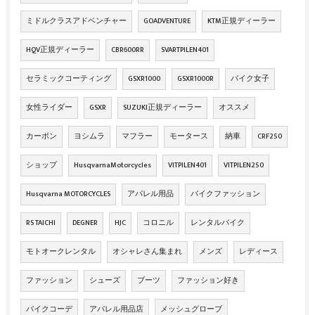
ミドルクラスアドベンチャー
GOADVENTURE
KTM正規ディーラー
HQV正規ディーラー
CBR600RR
SVARTPILEN401
セラミックコーティング
GSXR1000
GSXR1000R
バイク女子
女性ライダー
GSXR
SUZUKI正規ディーラー
オススメ
カーボン
ヨシムラ
マフラー
モータース
納車
CRF250
ショップ
HusqvarnaMotorcycles
VITPILEN401
VITPILEN250
Husqvarna MOTORCYCLES
アパレル用品
バイクファッション
RS TAICHI
DEGNER
HJC
コロニル
レンタルバイク
モトオークレンタル
オシャレさん集まれ
メンズ
レディース
ファッション
シューズ
ブーツ
ファッション好き
バイクコーデ
アパレル用品店
メッシュグローブ