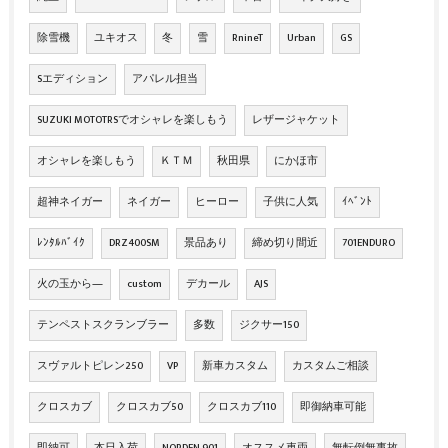
除雪機
ユキオス
冬
雪
RnineT
Urban
GS
Sエディション
アパレル担当
SUZUKI MOTOTRSでオシャレを楽しもう
レザージャケット
オシャレを楽しもう
ＫＴＭ
秋田県
にかほ市
超神ネイガー
ネイガー
ヒーロー
子供に人気
ｲﾍﾞﾝﾄ
ﾚﾝﾀﾙﾊﾞｲｸ
DRZ400SM
景品あり
締め切り間近
701ENDURO
火の玉から―
custom
デカール
AJS
テンペストスクランブラー
多数
ジクサー150
スヴァルトピレン250
VP
新車カスタム
カスタムご相談
クロスカブ
クロスカブ50
クロスカブ110
即御納車可能
即納可
本日入荷
NORDEN 901
オススメ車両
無転倒無事故