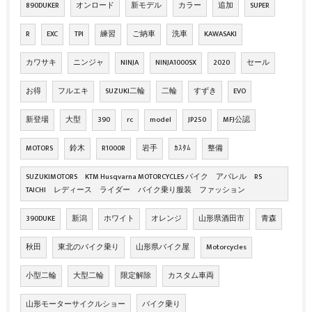
890DUKER
オンロード
新モデル
カラー
追加
SUPER
R
EXC
TPI
練習
ご納車
洗車
KAWASAKI
カワサキ
ニンジャ
NINJA
NINJA1000SX
2020
セール
お得
フルエキ
SUZUKI二輪
二輪
すずき
EVO
新登場
大型
390
rc
model
JP250
MFJ公認
MOTORS
鈴木
R1000R
岩手
ｶｽﾀﾑ
整備
SUZUKIMOTORS KTM Husqvarna MOTORCYCLES バイク アパレル RS
TAICHI レディース ライダー バイク乗り服装 ファッション
390DUKE
新潟
ホワイト
オレンジ
山形県酒田市
青森
秋田
東北のバイク乗り
山形県バイク屋
Motorcycles
小型二輪
大型二輪
限定解除
カスタム車両
山形モーターサイクルショー
バイク乗り