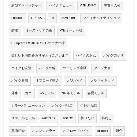
新型アドベンチャー
バイクデビュー
VITPILEN701
中古車入荷
CB1000R
CB400SF
CB
ADVENTRE
ファイナルエディション
防水
オーストリアの夜
KTMオーナー様
Husqvarna MOTORCYCLESオーナー様
楽しいお時間をありがとうございます
バイクのお話
バイク繋がり
バイクお友達
バイクの輪
ツーリング企画
クイズ大会
バイク春服
オフロード購入
大型バイク
大型ネイキッド
外車
海外
S/Sモデル
202年モデル
春夏モデル
カラーバリエーション
バイク用品店
ﾊﾞｲｸ用品店
スケールモデル
MOTO GP
300 EXC
飾りたい
飾れる
車両紹介
オレンジカラー
オフロードバイク
Braktec
紹介