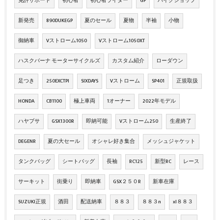
免許サポート
初心者
初心者ライダー
GP
バイクショップ
新発売
890DUKEGP
夏のセール
夏物
半袖
小物
御納車
Vストローム1050
Vストローム1050XT
ハスクバーナ モーターサイクルズ
カスタム紹介
ローダウン
足つき
250EXCTPI
SIXDAYS
Vストローム
SP401
正規取扱
HONDA
CB1100
極上車両
1オーナー
2022年モデル
ハヤブサ
GSX1300R
即納可能
Vストローム250
生産終了
DEGENR
夏の大セール
オシャレ好き集合
メッシュジャケット
タンクバッグ
シートバッグ
長袖
RC125
新型RC
レース
サーキット
街乗り
即納車
GSX２５０R
新車在庫
SUZUKI正規
酒田
配送納車
８８３
８８３n
xl８８３