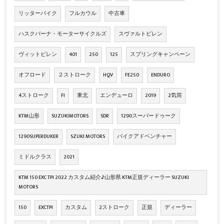
リッターバイク
フルカウル
中古車
ハスクバーナ・モーターサイクルズ
スヴァルトピレン
ヴィットピレン
401
250
125
スプリングキャンペーン
オフロード
２ストローク
HQV
FE250
ENDURO
4ストローク
FI
東北
エンデューロ
2019
2気筒
KTM山形
SUZUKIMOTORS
SDR
1290スーパードゥーク
1290SUPERDUKER
SZUKI MOTORS
バイクアドベンチャー
ミドルクラス
2021
KTM 150 EXC TPI 2022 カスタム紹介♪山形県 KTM正規ディーラー SUZUKI
MOTORS
150
EXCTPI
カスタム
2ストローク
正規
ディーラー