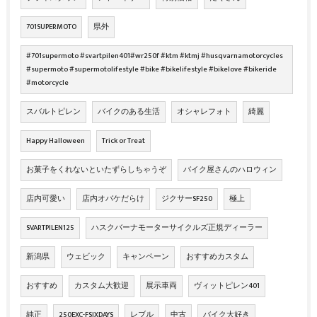
701SUPERMOTO
県外
#701supermoto #svartpilen401#wr250f #ktm #ktmj #husqvarnamotorcycles
#supermoto #supermotolifestyle #bike #bikelifestyle #bikelove #bikeride
#motorcycle
スバルトピレン
バイクのある生活
オシャレフォト
綺麗
Happy Halloween
Trick or Treat
お菓子をくれないといたずらしちゃうぞ
バイク屋さんのハロウィン
店内可愛い
店内オバケだらけ
ジクサーSF250
極上
SVARTPILEN125
ハスクバーナモーターサイクルズ正規ディーラー
新潟県
ウェビック
キャンペーン
おすすめカスタム
おすすめ
カスタム大歓迎
展示車両
ヴィットピレン401
純正
250EXC-FSIXDAYS
レブル
中古
バイク大好き