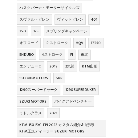
ハスクバーナ・モーターサイクルズ
スヴァルトピレン
ヴィットピレン
401
250
125
スプリングキャンペーン
オフロード
２ストローク
HQV
FE250
ENDURO
4ストローク
FI
東北
エンデューロ
2019
2気筒
KTM山形
SUZUKIMOTORS
SDR
1290スーパードゥーク
1290SUPERDUKER
SZUKI MOTORS
バイクアドベンチャー
ミドルクラス
2021
KTM 150 EXC TPI 2022 カスタム紹介♪山形県
KTM正規ディーラー SUZUKI MOTORS