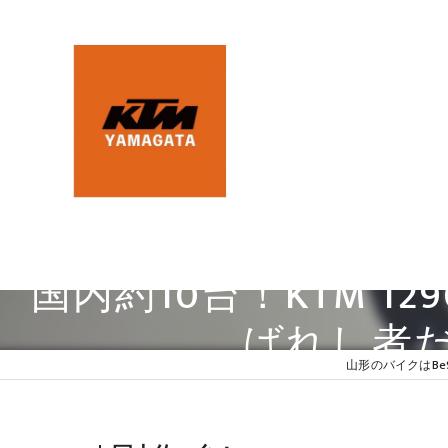
国内約10台！KTM 1290
ばれし者だ
山形のバイクはBe