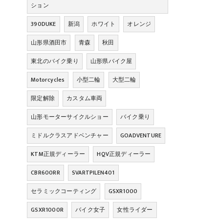
ション
390DUKE
新潟
ホワイト
オレンジ
山形県酒田市
青森
秋田
東北のバイク乗り
山形県バイク屋
Motorcycles
小型二輪
大型二輪
限定解除
カスタム車両
山形モーターサイクルショー
バイク乗り
ミドルクラスアドベンチャー
GOADVENTURE
KTM正規ディーラー
HQV正規ディーラー
CBR600RR
SVARTPILEN401
セラミックコーティング
GSXR1000
GSXR1000R
バイク女子
女性ライダー