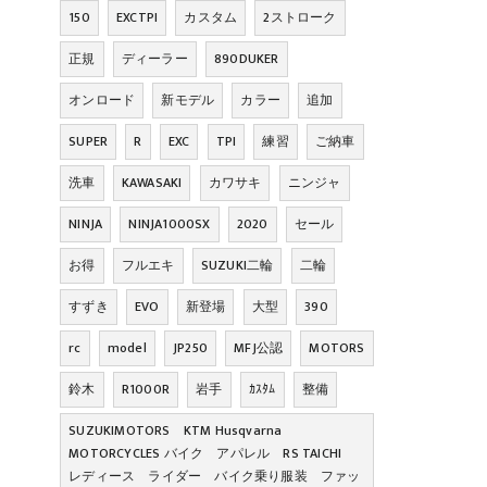
150
EXCTPI
カスタム
2ストローク
正規
ディーラー
890DUKER
オンロード
新モデル
カラー
追加
SUPER
R
EXC
TPI
練習
ご納車
洗車
KAWASAKI
カワサキ
ニンジャ
NINJA
NINJA1000SX
2020
セール
お得
フルエキ
SUZUKI二輪
二輪
すずき
EVO
新登場
大型
390
rc
model
JP250
MFJ公認
MOTORS
鈴木
R1000R
岩手
ｶｽﾀﾑ
整備
SUZUKIMOTORS KTM Husqvarna
MOTORCYCLES バイク アパレル RS TAICHI
レディース ライダー バイク乗り服装 ファッ