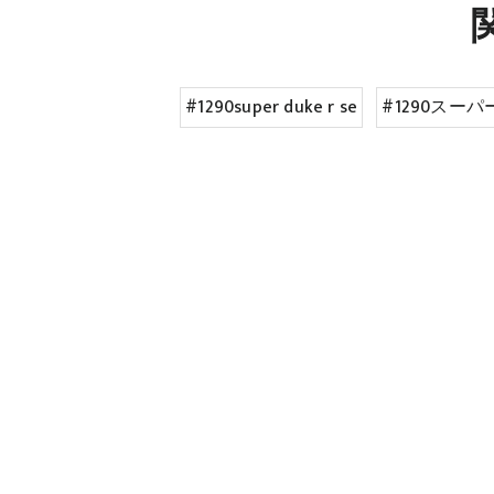
#1290super duke r se
#1290スー