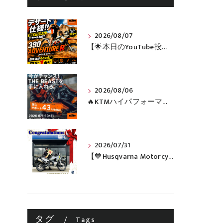
2026/08/07
【🌟本日のYouTube投稿完了🌟】 🔥390 ADVENTURE R × KTM山形 オリジナルデカール仕様誕生🔥
2026/08/06
🔥KTMハイパフォーマンスネイキッドがお得に手に入るチャンス🔥
2026/07/31
【💙Husqvarna Motorcycles / NORDEN 901💙】 ご納車おめでとうございます🎉✨
タグ
Tags