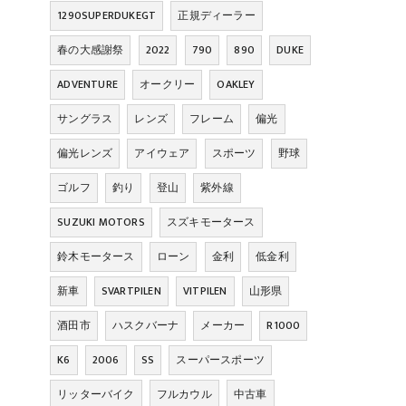
1290SUPERDUKEGT
正規ディーラー
春の大感謝祭
2022
790
890
DUKE
ADVENTURE
オークリー
OAKLEY
サングラス
レンズ
フレーム
偏光
偏光レンズ
アイウェア
スポーツ
野球
ゴルフ
釣り
登山
紫外線
SUZUKI MOTORS
スズキモータース
鈴木モータース
ローン
金利
低金利
新車
SVARTPILEN
VITPILEN
山形県
酒田市
ハスクバーナ
メーカー
R1000
K6
2006
SS
スーパースポーツ
リッターバイク
フルカウル
中古車