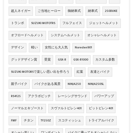
超人ネイガー
ご当地ヒーロー
御納車式
納車式
250DUKE
トランポ
SUZUKI MOTOTRS
フルフェイス
ジェットヘルメット
オフロードヘルメット
システムヘルメット
オシャレヘルメット
デザイン
軽い
女性にも大人気
Noreden901
グッドデザイン賞
受賞
GSX‐R
GSX‐R1000
カスタム多数
SUZUKI MOTORSで楽しい思い出を作ろう
紅葉
友達とバイク
親子バイク
バイクがある風景
NINJA250
NINJA250SL
RS4125
アクラボビッチ
レーシングサウンド
パワーアップ
ノーマルエキゾースト
スヴァルトピレン401
ビットピレン401
FMF
チタン
TY250Z
スコティッシュ
トライアルバイク
オシャレ楽しい
ワンポイント
バイクに乗ってもオシャレしたい