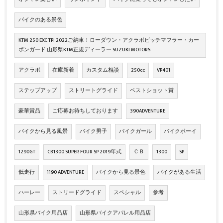
バイクのある景色
KTM 250 EXC TPI 2022ご納車！ローダウン・アクラポビッチマフラー・カー
ボンガード 山形県KTM正規ディーラー SUZUKI MOTORS
アクラポ
在庫新着
カスタム相談
250cc
VP401
ステップアップ
ストリートグライド
ベストショット賞
豪華賞品
ご応募お待ちしております
390ADVENTURE
バイクから見る風景
バイク男子
バイクガール
バイクボーイ
1290GT
CB1300 SUPER FOUR SP 2019年式
ＣＢ
1300
SP
低走行
1190 ADVENTURE
バイクから見る景色
バイクがある生活
ハーレー
ストリードグライド
スペシャル
参考
山形県バイク用品店
山形県バイクアパレル用品店