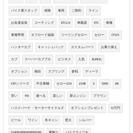
バイク屋スタッフ
保険
車両
ご契約
ライン
お友達追加
コーティング
ETC2.0
車載器
ETC
車種
車種専用
オフロード福袋
ツーリングセロー
セロー
CT125
ハンターカブ
キャッシュバック
カスタムパーツ
お乗り換え
カブ
スーパーカブプロ
ビジネス
人気
XL883L
オプション
独自
スプリング
参戦
ディーラ
YZFシリーズ
中古車輌
セロー250
250R
S
1000
RR
安い
110
遊べる
楽しい
新エンジン
ブラウン
ハスクバーナ ・モーターサイクルズ
オプションプレゼント
12万円
ビール
ワイン
冬キャン
焚火
シルバー
1290SUPERADVENTURE
素敵な
バイクライフを