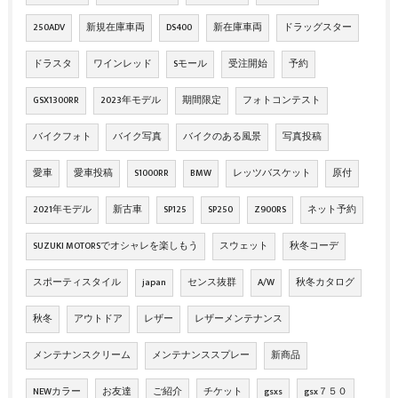
250ADV
新規在庫車両
DS400
新在庫車両
ドラッグスター
ドラスタ
ワインレッド
Sモール
受注開始
予約
GSX1300RR
2023年モデル
期間限定
フォトコンテスト
バイクフォト
バイク写真
バイクのある風景
写真投稿
愛車
愛車投稿
S1000RR
BMW
レッツバスケット
原付
2021年モデル
新古車
SP125
SP250
Z900RS
ネット予約
SUZUKI MOTORSでオシャレを楽しもう
スウェット
秋冬コーデ
スポーティスタイル
japan
センス抜群
A/W
秋冬カタログ
秋冬
アウトドア
レザー
レザーメンテナンス
メンテナンスクリーム
メンテナンススプレー
新商品
NEWカラー
お友達
ご紹介
チケット
gsxs
gsx７５０