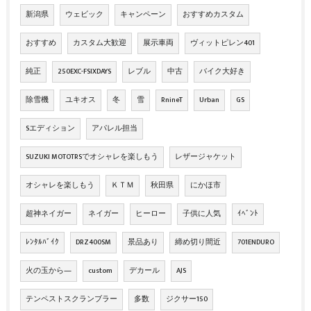
新潟県
ウェビック
キャンペーン
おすすめカスタム
おすすめ
カスタム大歓迎
展示車両
ヴィットピレン401
純正
250EXC-FSIXDAYS
レブル
中古
バイク大好き
除雪機
ユキオス
冬
雪
RnineT
Urban
GS
Sエディション
アパレル担当
SUZUKI MOTOTRSでオシャレを楽しもう
レザージャケット
オシャレを楽しもう
ＫＴＭ
秋田県
にかほ市
超神ネイガー
ネイガー
ヒーロー
子供に人気
ｲﾍﾞﾝﾄ
ﾚﾝﾀﾙﾊﾞｲｸ
DRZ400SM
景品あり
締め切り間近
701ENDURO
火の玉から―
custom
デカール
AJS
テンペストスクランブラー
多数
ジクサー150