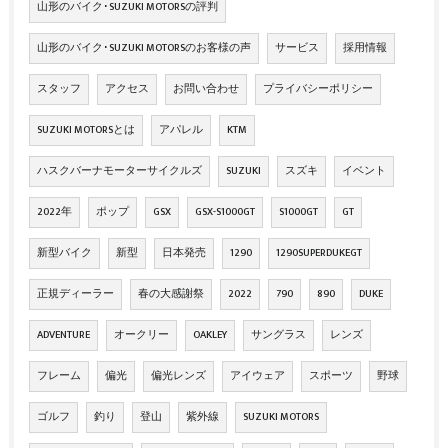
山形のバイク･SUZUKI MOTORSの評判
山形のバイク･SUZUKI MOTORSのお客様の声
サービス
採用情報
スタッフ
アクセス
お問い合わせ
プライバシーポリシー
SUZUKI MOTORSとは
アパレル
KTM
ハスクバーナモーターサイクルズ
SUZUKI
スズキ
イベント
2022年
ポップ
GSX
GSX-S1000GT
S1000GT
GT
新型バイク
新型
日本発売
1290
1290SUPERDUKEGT
正規ディーラー
春の大感謝祭
2022
790
890
DUKE
ADVENTURE
オークリー
OAKLEY
サングラス
レンズ
フレーム
偏光
偏光レンズ
アイウェア
スポーツ
野球
ゴルフ
釣り
登山
紫外線
SUZUKI MOTORS