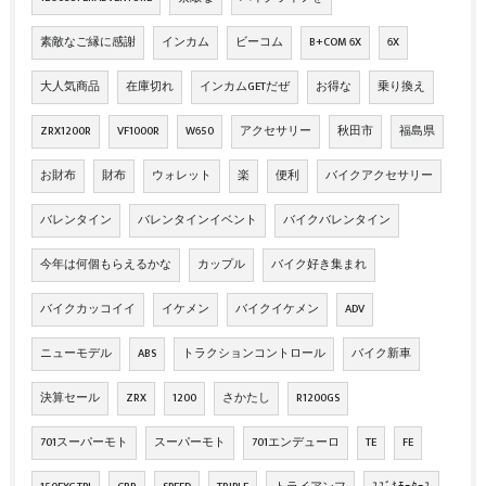
素敵なご縁に感謝
インカム
ビーコム
B+COM 6X
6X
大人気商品
在庫切れ
インカムGETだぜ
お得な
乗り換え
ZRX1200R
VF1000R
W650
アクセサリー
秋田市
福島県
お財布
財布
ウォレット
楽
便利
バイクアクセサリー
バレンタイン
バレンタインイベント
バイクバレンタイン
今年は何個もらえるかな
カップル
バイク好き集まれ
バイクカッコイイ
イケメン
バイクイケメン
ADV
ニューモデル
ABS
トラクションコントロール
バイク新車
決算セール
ZRX
1200
さかたし
R1200GS
701スーパーモト
スーパーモト
701エンデューロ
TE
FE