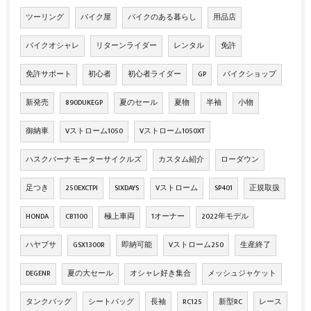
ツーリング
バイク屋
バイクのある暮らし
用品店
バイクオシャレ
リターンライダー
レンタル
免許
免許サポート
初心者
初心者ライダー
GP
バイクショップ
新発売
890DUKEGP
夏のセール
夏物
半袖
小物
御納車
Vストローム1050
Vストローム1050XT
ハスクバーナ モーターサイクルズ
カスタム紹介
ローダウン
足つき
250EXCTPI
SIXDAYS
Vストローム
SP401
正規取扱
HONDA
CB1100
極上車両
1オーナー
2022年モデル
ハヤブサ
GSX1300R
即納可能
Vストローム250
生産終了
DEGENR
夏の大セール
オシャレ好き集合
メッシュジャケット
タンクバッグ
シートバッグ
長袖
RC125
新型RC
レース