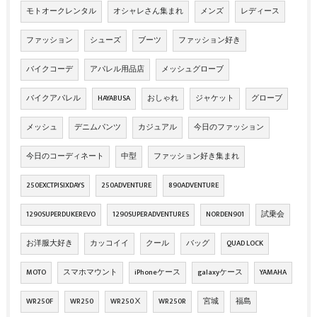
モトオークレンタル
オシャレさん集まれ
メンズ
レディース
ファッション
シューズ
ブーツ
ファッション好き
バイクコーデ
アパレル用品店
メッシュグローブ
バイクアパレル
HAYABUSA
おしゃれ
ジャケット
グローブ
メッシュ
デニムパンツ
カジュアル
今日のファッション
今日のコーディネート
中型
ファッション好き集まれ
250EXCTPISIXDAYS
250ADVENTURE
890ADVENTURE
1290SUPERDUKEREVO
1290SUPERADVENTURES
NORDEN901
試乗会
お洋服大好き
カッコイイ
クール
バッグ
QUAD LOCK
MOTO
スマホマウント
iPhoneケース
galaxyケース
YAMAHA
WR250F
WR250
WR250Ⅹ
WR250R
宮城
福島