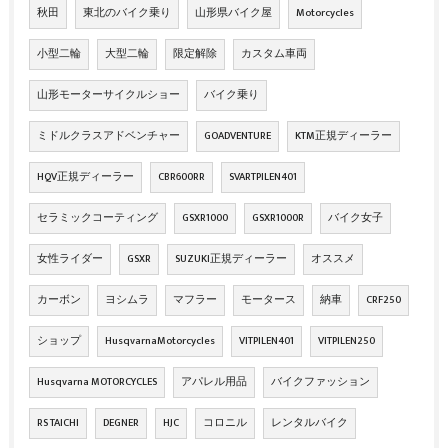
秋田
東北のバイク乗り
山形県バイク屋
Motorcycles
小型二輪
大型二輪
限定解除
カスタム車両
山形モーターサイクルショー
バイク乗り
ミドルクラスアドベンチャー
GOADVENTURE
KTM正規ディーラー
HQV正規ディーラー
CBR600RR
SVARTPILEN401
セラミックコーティング
GSXR1000
GSXR1000R
バイク女子
女性ライダー
GSXR
SUZUKI正規ディーラー
オススメ
カーボン
ヨシムラ
マフラー
モータース
納車
CRF250
ショップ
HusqvarnaMotorcycles
VITPILEN401
VITPILEN250
Husqvarna MOTORCYCLES
アパレル用品
バイクファッション
RS TAICHI
DEGNER
HJC
コロニル
レンタルバイク