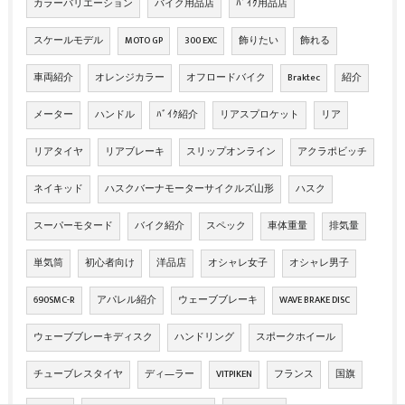
カラーバリエーション
バイク用品店
ﾊﾞｲｸ用品店
スケールモデル
MOTO GP
300 EXC
飾りたい
飾れる
車両紹介
オレンジカラー
オフロードバイク
Braktec
紹介
メーター
ハンドル
ﾊﾞｲｸ紹介
リアスプロケット
リア
リアタイヤ
リアブレーキ
スリップオンライン
アクラポビッチ
ネイキッド
ハスクバーナモーターサイクルズ山形
ハスク
スーパーモタード
バイク紹介
スペック
車体重量
排気量
単気筒
初心者向け
洋品店
オシャレ女子
オシャレ男子
690SMC-R
アパレル紹介
ウェーブブレーキ
WAVE BRAKE DISC
ウェーブブレーキディスク
ハンドリング
スポークホイール
チューブレスタイヤ
ディ―ラー
VITPIKEN
フランス
国旗