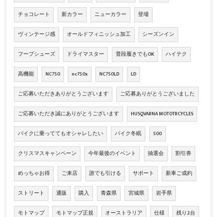
チョコレート
新カラー
ニューカラー
登場
ヴィンテージ感
オールドフィニッシュ加工
シーズンイン
フープシューズ
ドライマスター
普段履きでもOK
ハイテク
高機能
NC750
nc750x
NC750LD
LD
ご応募いただきありがとうございます
ご応募ありがとうございました
ご応募いただき誠にありがとうございます
HUSQVARNA MOTOTRCYCLES
バイクに乗っててもオシャレしたい
バイク冬眠
500
クリスマスキャンペーン
今年最後のイベント
抽選会
割引券
めっちゃお得
ご来店
誰でも引ける
サポート
新車ご成約
ストリート
通販
購入
青森県
宮城県
岩手県
モトマップ
モトマップ正規
オーストラリア
仕様
残り2台