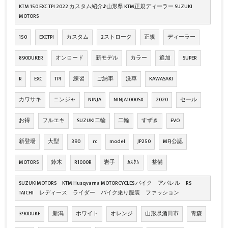
KTM 150 EXC TPI 2022 カスタム紹介♪山形県 KTM正規ディーラー SUZUKI
MOTORS
150
EXCTPI
カスタム
2ストローク
正規
ディーラー
890DUKER
オンロード
新モデル
カラー
追加
SUPER
R
EXC
TPI
練習
ご納車
洗車
KAWASAKI
カワサキ
ニンジャ
NINJA
NINJA1000SX
2020
セール
お得
フルエキ
SUZUKI二輪
二輪
すずき
EVO
新登場
大型
390
rc
model
JP250
MFJ公認
MOTORS
鈴木
R1000R
岩手
ｶｽﾀﾑ
整備
SUZUKIMOTORS KTM Husqvarna MOTORCYCLES バイク アパレル RS
TAICHI レディース ライダー バイク乗り服装 ファッション
390DUKE
新潟
ホワイト
オレンジ
山形県酒田市
青森