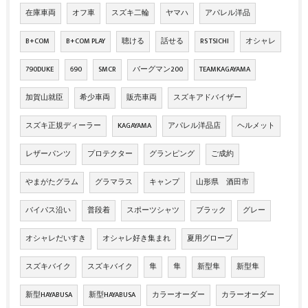
在庫車両
オフ車
スズキ二輪
ヤマハ
アパレル洋品
B+COM
B+COM PLAY
聴ける
話せる
RS TSICHI
オシャレ
790DUKE
690
SMCR
バーグマン200
TEAMKAGAYAMA
加賀山就臣
希少車両
販売車両
スズキアドバイザー
スズキ正規ディーラー
KAGAYAMA
アパレル洋品店
ヘルメット
レザーパンツ
プロテクター
グランピング
ご成約
やまがたグラム
グラマラス
キャンプ
山形県 酒田市
バイパス沿い
普段着
スポーツシャツ
ブラック
グレー
オシャレだいすき
オシャレ好き集まれ
夏用グローブ
スズキバイク
スズキバイク
隼
隼
新型隼
新型隼
新型HAYABUSA
新型HAYABUSA
カラーオーダー
カラーオーダー