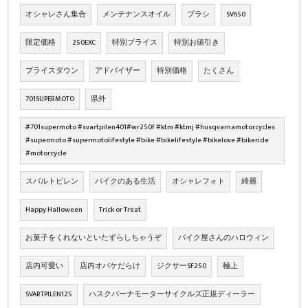
オシャレさん集合
メンテナンスオイル
ブラシ
SV650
限定価格
250EXC
特別プライス
特別お値引き
プライスダウン
アドバイザー
特別価格
たくさん
701SUPERMOTO
県外
#701supermoto #svartpilen401#wr250f #ktm #ktmj #husqvarnamotorcycles
#supermoto #supermotolifestyle #bike #bikelifestyle #bikelove #bikeride
#motorcycle
スバルトピレン
バイクのある生活
オシャレフォト
綺麗
Happy Halloween
Trick or Treat
お菓子をくれないといたずらしちゃうぞ
バイク屋さんのハロウィン
店内可愛い
店内オバケだらけ
ジクサーSF250
極上
SVARTPILEN125
ハスクバーナモーターサイクルズ正規ディーラー