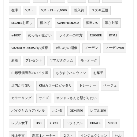
在庫
Vスト
Vストローム1000
新入荷
スズキ正規
DEGNERお直し
裾上げ
SVARTPILEN250
酒田いS
寒さ対策
e-HEAT
めっちゃ暖かい
ライダーの味方
1290SDR
KTM J
SUZUKI MOTORSのお姫様
3年ぶりの開催
ノーデン
ノーデン901
新着
プレゼント
ヤマガタグラム
モトオーク
山形県酒田市のバイク屋
もうすぐハロウィン
お菓子
店内が可愛い
KTMカラーにピッタリ
トレーナー
ベージュ
カラーリング
サイズ
オシャレさんと繋がりたい
バイクと合うアパレル
ホンダ
GSX-S750
レブル250
レブル女子
TRRS
XTRCK
トライアル
XTRACK
S1000F
極上中古
新車１オーナー
２スト
インジェクション
セル