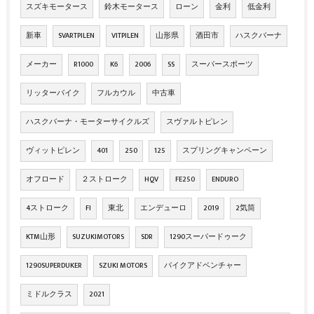
スズキモータース
鈴木モータース
ローン
金利
低金利
新車
SVARTPILEN
VITPILEN
山形県
酒田市
ハスクバーナ
メーカー
R1000
K6
2006
SS
スーパースポーツ
リッターバイク
フルカウル
中古車
ハスクバーナ・モーターサイクルズ
スヴァルトピレン
ヴィットピレン
401
250
125
スプリングキャンペーン
オフロード
２ストローク
HQV
FE250
ENDURO
4ストローク
FI
東北
エンデューロ
2019
2気筒
KTM山形
SUZUKIMOTORS
SDR
1290スーパードゥーク
1290SUPERDUKER
SZUKI MOTORS
バイクアドベンチャー
ミドルクラス
2021