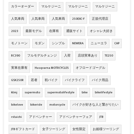
カラーオーダー
マルケジーニ
マルケジーニ
マルケジーニ
人気車両
人気車両
人気車両
250EXC-F
正規代理店
2023
最新モデル
在庫有
通販サイト
オシャレ大好き
モノトーン
モダン
シンプル
NEWERA
ニューエラ
CAP
RC390
フルモデルチェンジ
入荷
店頭実車あり
TE250
実車在庫有
Husqvarna MOTRCYCLES
オフロードゴーグル
GSX250R
若者
初バイク
バイクライフ
バイク用品
ktmj
supermoto
supermotolifestyle
bike
bikelifestyle
bikelove
bikeride
motorcycle
バイクが好きな人と繋がりたい
rstaichi
アドベンチャー
アドベンチャーフェア
JTB
JTBギフトカード
女子ツーリング
女性限定
お姫様ツーリング