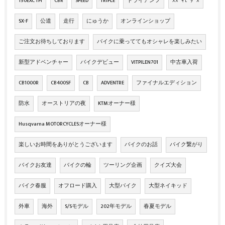
150EXC TPI
CBR
SPEED
TRIPLE
トライアンフ
ｽｽﾞｷﾓｰﾀｰｽ
SX-F
公道
走行
にゅうか
オンラインショップ
ご注文お待ちしております
バイクに乗っててもオシャレを楽しみたい
新型アドベンチャー
バイクデビュー
VITPILEN701
中古車入荷
CB1000R
CB400SF
CB
ADVENTRE
ファイナルエディション
防水
オーストリアの夜
KTMオーナー様
Husqvarna MOTORCYCLESオーナー様
楽しいお時間をありがとうございます
バイクのお話
バイク繋がり
バイクお友達
バイクの輪
ツーリング企画
クイズ大会
バイク春服
オフロード購入
大型バイク
大型ネイキッド
外車
海外
S/Sモデル
202年モデル
春夏モデル