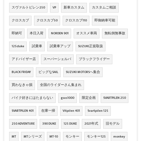
スヴァルトピレン250
VP
新車カスタム
カスタムご相談
クロスカブ
クロスカブ50
クロスカブ110
即御納車可能
即納可
本日入荷
NORDEN 901
オススメ車両
無転倒無事故
125duke
試乗車
試乗車アップ
SUZUKI正規取扱
アドバイザー店
スーパーシェルパ
ブラックフライデー
BLACK FRIDAY
ビッグなSAIL
SUZUKI MOTORSへ集合
買わなきゃ損
全国のライダーさん集まれ
バイク好きにはたまらない
gsxs1000
限定企画
SVARTPILEN 250
SVARTPILEN 401
在庫一掃
Vitpilen 401
Svartpilen 125
250 ADVENTURE
390 DUKE
125 DUKE
2021年式
旧モデル
MT
MTシリーズ
MT-10
モンキー
モンキー125
monkey