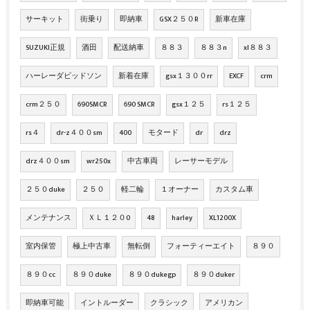
サーキット
街乗り
即納車
GSX２５０R
新車在庫
SUZUKI正規
酒田
配送納車
８８３
８８３n
xl８８３
ハーレーダビッドソン
新着在庫
gsx１３００rr
EXCF
crm
crm２５０
690SMCR
690 SMCR
gsx１２５
rs１２５
rs４
dr-z４００sm
400
モタード
dr
drz
drz４００sm
wr250x
中古車両
レーサーモデル
２５０duke
２５０
軽二輪
１オーナー
カスタム車
メンテナンス
ＸＬ１２０0
48
harley
XL1200X
室内保管
極上中古車
無転倒
フォーティーエイト
８９０
８９０cc
８９０duke
８９０dukegp
８９０duker
即納車可能
イントルーダー
クラシック
アメリカン