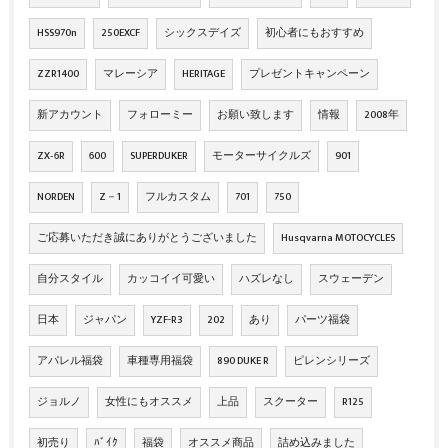
HSS970n
250EXCF
シックスデイズ
初心者にもおすすめ
ZZR1400
マレーシア
HERITAGE
プレゼントキャンペーン
新アカウント
フォローミー
お願い致します
情報
2008年
ZX‐6R
600
SUPERDUKER
モーターサイクルズ
901
NORDEN
Z－1
フルカスタム
701
750
ご応募いただき誠にありがとうございました
Husqvarna MOTOCYCLES
自分スタイル
カッコイイ可愛い
ハズレなし
スウェーデン
日本
ジャパン
YZF-R3
202
あり
パーツ福袋
アパレル福袋
車種専用福袋
890 DUKE R
ピレンシリーズ
ジョルノ
女性にもオススメ
上品
スクーター
R125
初売り
ﾊﾞｲｸ
福袋
オススメ商品
詰め込みました