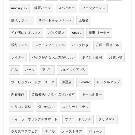
monkey125
純正パーツ
スペアキー
フェンダーレス
購入サポート
サポートキャンペーン
上級者
初心者にもオススメ
バイク購入
GB350
新車1オーナー
現行モデル
スポーティーモデル
バイク好き
在庫一掃セール
ライダー
バイク好きな人と繋がりたい
ポイント使用
お買い物
用品
パーツ
アプリ
ウェビックアプリ
ウェビックパートナーストア
加盟店
890ADV
レンタルアップ
新着車両
ご応募ありがとうございます
キーホルダー
シリコン素材
傷つかない
ストリートモデル
ディーラーオリジナルサポート
オフロードモデル
クリスマス
クリスマスフェア
デメル
オーストリア
ウィーン