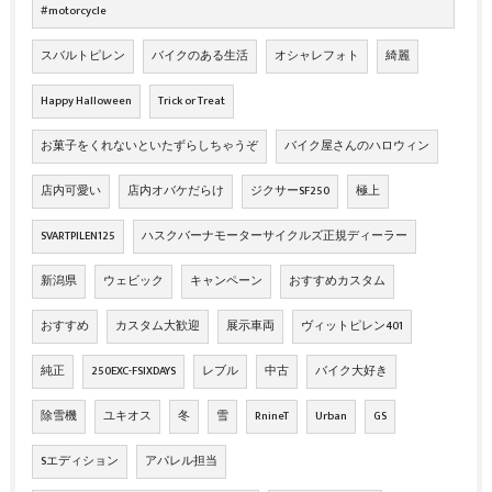
#motorcycle
スバルトピレン
バイクのある生活
オシャレフォト
綺麗
Happy Halloween
Trick or Treat
お菓子をくれないといたずらしちゃうぞ
バイク屋さんのハロウィン
店内可愛い
店内オバケだらけ
ジクサーSF250
極上
SVARTPILEN125
ハスクバーナモーターサイクルズ正規ディーラー
新潟県
ウェビック
キャンペーン
おすすめカスタム
おすすめ
カスタム大歓迎
展示車両
ヴィットピレン401
純正
250EXC-FSIXDAYS
レブル
中古
バイク大好き
除雪機
ユキオス
冬
雪
RnineT
Urban
GS
Sエディション
アパレル担当