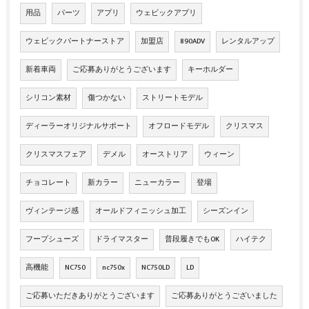
用品
パーツ
アプリ
ウェビックアプリ
ウェビックパートナーストア
加盟店
890ADV
レンタルアップ
新着車両
ご応募ありがとうございます
キーホルダー
シリコン素材
傷つかない
ストリートモデル
ディーラーオリジナルサポート
オフロードモデル
クリスマス
クリスマスフェア
デメル
オーストリア
ウィーン
チョコレート
新カラー
ニューカラー
登場
ヴィンテージ感
オールドフィニッシュ加工
シーズンイン
フープシューズ
ドライマスター
普段履きでもOK
ハイテク
高機能
NC750
nc750x
NC750LD
LD
ご応募いただきありがとうございます
ご応募ありがとうございました