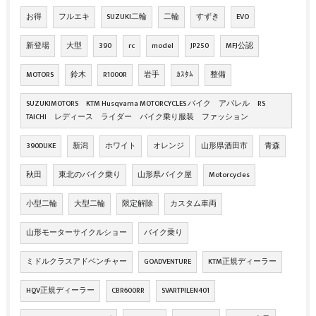
お得
フルエキ
SUZUKI二輪
二輪
すずき
EVO
新登場
大型
390
rc
model
JP250
MFJ公認
MOTORS
鈴木
R1000R
岩手
ｶｽﾀﾑ
整備
SUZUKIMOTORS KTM Husqvarna MOTORCYCLES バイク アパレル RS
TAICHI レディース ライダー バイク乗り服装 ファッション
390DUKE
新潟
ホワイト
オレンジ
山形県酒田市
青森
秋田
東北のバイク乗り
山形県バイク屋
Motorcycles
小型二輪
大型二輪
限定解除
カスタム車両
山形モーターサイクルショー
バイク乗り
ミドルクラスアドベンチャー
GOADVENTURE
KTM正規ディーラー
HQV正規ディーラー
CBR600RR
SVARTPILEN401