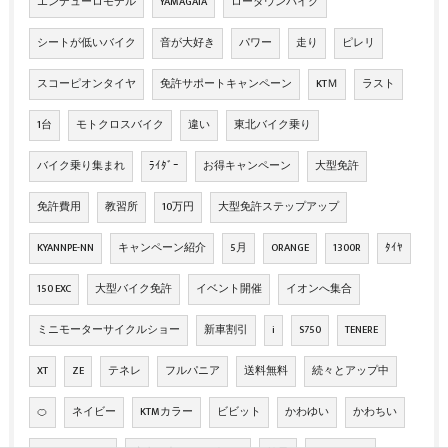
エンデューロモデル
YAMAGATA
ローダウンバイク
シートが低いバイク
音が大好き
パワー
走り
ピレリ
スコーピオンタイヤ
免許サポートキャンペーン
KTＭ
ラスト
1台
モトクロスバイク
違い
東北バイク乗り
バイク乗り集まれ
ﾗｲﾀﾞｰ
お得キャンペーン
大型免許
免許費用
教習所
10万円
大型免許ステップアップ
KYANNPE-NN
キャンペーン紹介
5月
ORANGE
1300R
ﾀｲﾔ
150 EXC
大型バイク免許
イベント開催
イオンへ集合
ミニモーターサイクルショー
新車割引
i
S750
TENERE
XT
ZE
テネレ
フルパニア
送料無料
続々とアップ中
🍊
ネイビー
KTMカラー
ビビット
かわゆい
かわちい