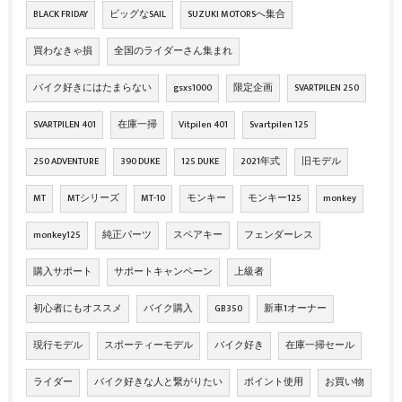
BLACK FRIDAY
ビッグなSAIL
SUZUKI MOTORSへ集合
買わなきゃ損
全国のライダーさん集まれ
バイク好きにはたまらない
gsxs1000
限定企画
SVARTPILEN 250
SVARTPILEN 401
在庫一掃
Vitpilen 401
Svartpilen 125
250 ADVENTURE
390 DUKE
125 DUKE
2021年式
旧モデル
MT
MTシリーズ
MT-10
モンキー
モンキー125
monkey
monkey125
純正パーツ
スペアキー
フェンダーレス
購入サポート
サポートキャンペーン
上級者
初心者にもオススメ
バイク購入
GB350
新車1オーナー
現行モデル
スポーティーモデル
バイク好き
在庫一掃セール
ライダー
バイク好きな人と繋がりたい
ポイント使用
お買い物