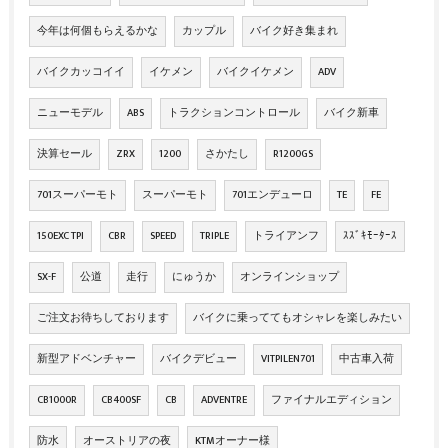
今年は何個もらえるかな
カップル
バイク好き集まれ
バイクカッコイイ
イケメン
バイクイケメン
ADV
ニューモデル
ABS
トラクションコントロール
バイク新車
決算セール
ZRX
1200
さかたし
R1200GS
701スーパーモト
スーパーモト
701エンデューロ
TE
FE
150EXC TPI
CBR
SPEED
TRIPLE
トライアンフ
ｽｽﾞｷﾓｰﾀｰｽ
SX-F
公道
走行
にゅうか
オンラインショップ
ご注文お待ちしております
バイクに乗っててもオシャレを楽しみたい
新型アドベンチャー
バイクデビュー
VITPILEN701
中古車入荷
CB1000R
CB400SF
CB
ADVENTRE
ファイナルエディション
防水
オーストリアの夜
KTMオーナー様