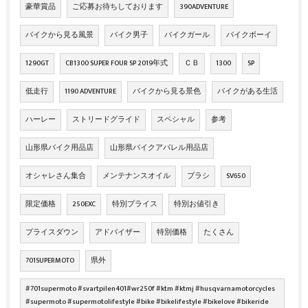
豪華賞品
ご応募お待ちしております
390ADVENTURE
バイクから見る風景
バイク男子
バイクガール
バイクボーイ
1290GT
CB1300 SUPER FOUR SP 2019年式
ＣＢ
1300
SP
低走行
1190 ADVENTURE
バイクから見る景色
バイクがある生活
ハーレー
ストリードグライド
スペシャル
参考
山形県バイク用品店
山形県バイクアパレル用品店
オシャレさん集合
メンテナンスオイル
ブラシ
SV650
限定価格
250EXC
特別プライス
特別お値引き
プライスダウン
アドバイザー
特別価格
たくさん
701SUPERMOTO
県外
#701supermoto #svartpilen401#wr250f #ktm #ktmj #husqvarnamotorcycles
#supermoto #supermotolifestyle #bike #bikelifestyle #bikelove #bikeride