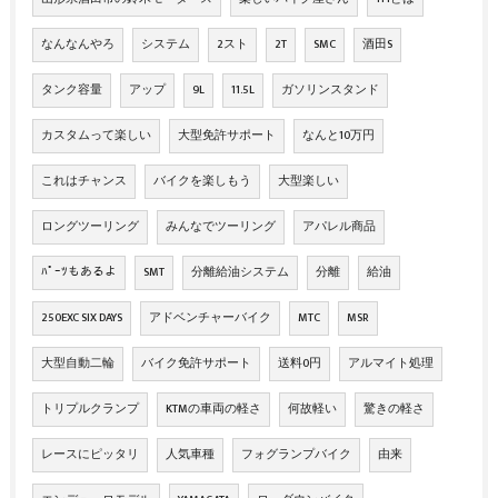
なんなんやろ
システム
2スト
2T
SMC
酒田S
タンク容量
アップ
9L
11.5L
ガソリンスタンド
カスタムって楽しい
大型免許サポート
なんと10万円
これはチャンス
バイクを楽しもう
大型楽しい
ロングツーリング
みんなでツーリング
アパレル商品
ﾊﾟｰﾂもあるよ
SMT
分離給油システム
分離
給油
250EXC SIX DAYS
アドベンチャーバイク
MTC
MSR
大型自動二輪
バイク免許サポート
送料0円
アルマイト処理
トリプルクランプ
KTMの車両の軽さ
何故軽い
驚きの軽さ
レースにピッタリ
人気車種
フォグランプバイク
由来