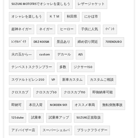
SUZUKI MOTOTRSでオシャレを楽しもう
レザージャケット
オシャレを楽しもう
ＫＴＭ
秋田県
にかほ市
超神ネイガー
ネイガー
ヒーロー
子供に人気
ｲﾍﾞﾝﾄ
ﾚﾝﾀﾙﾊﾞｲｸ
DRZ400SM
景品あり
締め切り間近
701ENDURO
火の玉から―
custom
デカール
AJS
テンペストスクランブラー
多数
ジクサー150
スヴァルトピレン250
VP
新車カスタム
カスタムご相談
クロスカブ
クロスカブ50
クロスカブ110
即御納車可能
即納可
本日入荷
NORDEN 901
オススメ車両
無転倒無事故
125duke
試乗車
試乗車アップ
SUZUKI正規取扱
アドバイザー店
スーパーシェルパ
ブラックフライデー