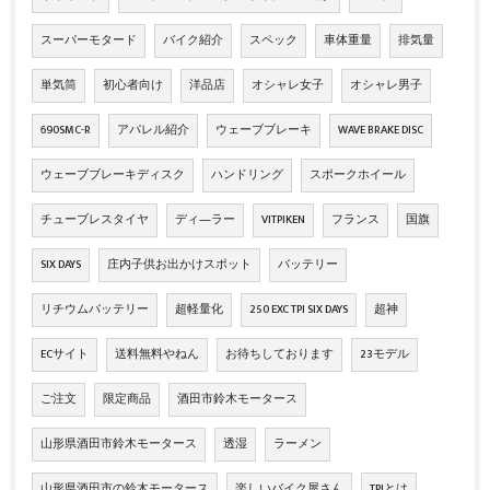
スーパーモタード
バイク紹介
スペック
車体重量
排気量
単気筒
初心者向け
洋品店
オシャレ女子
オシャレ男子
690SMC-R
アパレル紹介
ウェーブブレーキ
WAVE BRAKE DISC
ウェーブブレーキディスク
ハンドリング
スポークホイール
チューブレスタイヤ
ディ―ラー
VITPIKEN
フランス
国旗
SIX DAYS
庄内子供お出かけスポット
バッテリー
リチウムバッテリー
超軽量化
250 EXC TPI SIX DAYS
超神
ECサイト
送料無料やねん
お待ちしております
23モデル
ご注文
限定商品
酒田市鈴木モータース
山形県酒田市鈴木モータース
透湿
ラーメン
山形県酒田市の鈴木モータース
楽しいバイク屋さん
TPIとは