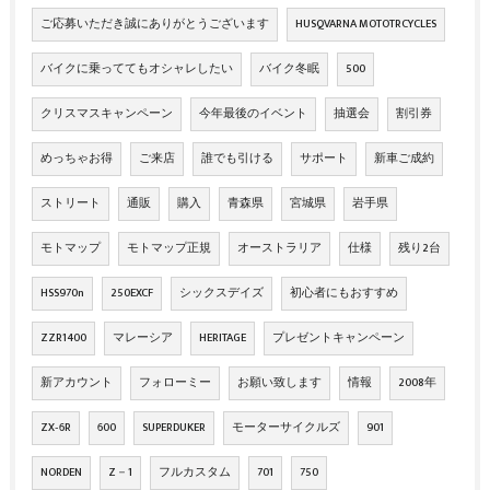
ご応募いただき誠にありがとうございます
HUSQVARNA MOTOTRCYCLES
バイクに乗っててもオシャレしたい
バイク冬眠
500
クリスマスキャンペーン
今年最後のイベント
抽選会
割引券
めっちゃお得
ご来店
誰でも引ける
サポート
新車ご成約
ストリート
通販
購入
青森県
宮城県
岩手県
モトマップ
モトマップ正規
オーストラリア
仕様
残り2台
HSS970n
250EXCF
シックスデイズ
初心者にもおすすめ
ZZR1400
マレーシア
HERITAGE
プレゼントキャンペーン
新アカウント
フォローミー
お願い致します
情報
2008年
ZX‐6R
600
SUPERDUKER
モーターサイクルズ
901
NORDEN
Z－1
フルカスタム
701
750