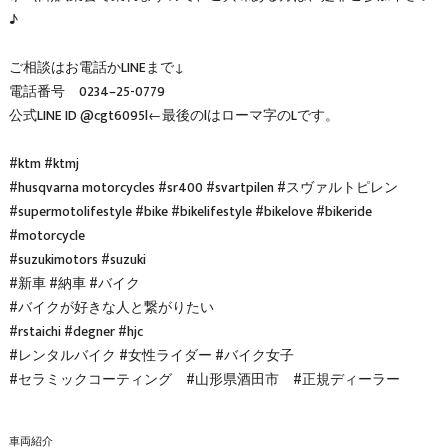
♪
ご相談はお電話かLINEまで↓
電話番号 0234–25-0779
公式LINE ID @cgt6095l←最後のlはローマ字のLです。
#ktm #ktmj
#husqvarna motorcycles #sr400 #svartpilen #スヴァルトピレン
#supermotolifestyle #bike #bikelifestyle #bikelove #bikeride
#motorcycle
#suzukimotors #suzuki
#新車 #納車 #バイク
#バイクが好きな人と繋がりたい
#rstaichi #degner #hjc
#レンタルバイク #女性ライダー #バイク女子
#セラミックコーティング #山形県酒田市 #正規ディーラー
車両紹介