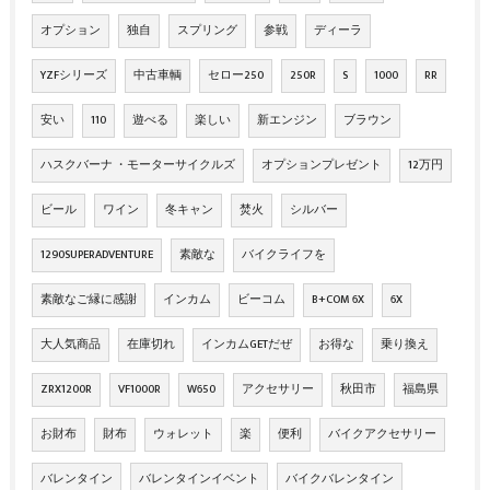
オプション
独自
スプリング
参戦
ディーラ
YZFシリーズ
中古車輌
セロー250
250R
S
1000
RR
安い
110
遊べる
楽しい
新エンジン
ブラウン
ハスクバーナ ・モーターサイクルズ
オプションプレゼント
12万円
ビール
ワイン
冬キャン
焚火
シルバー
1290SUPERADVENTURE
素敵な
バイクライフを
素敵なご縁に感謝
インカム
ビーコム
B+COM 6X
6X
大人気商品
在庫切れ
インカムGETだぜ
お得な
乗り換え
ZRX1200R
VF1000R
W650
アクセサリー
秋田市
福島県
お財布
財布
ウォレット
楽
便利
バイクアクセサリー
バレンタイン
バレンタインイベント
バイクバレンタイン