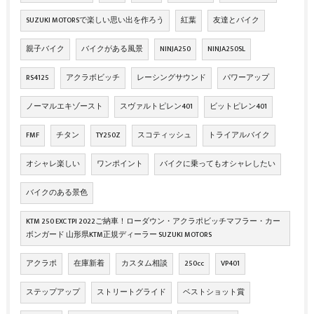
SUZUKI MOTORSで楽しい思い出を作ろう
紅葉
友達とバイク
親子バイク
バイクがある風景
NINJA250
NINJA250SL
RS4125
アクラボビッチ
レーシングサウンド
パワーアップ
ノーマルエキゾースト
スヴァルトピレン401
ビットピレン401
FMF
チタン
TY250Z
スコティッシュ
トライアルバイク
オシャレ楽しい
ワンポイント
バイクに乗ってもオシャレしたい
バイクのある景色
KTM 250 EXC TPI 2022ご納車！ローダウン・アクラポビッチマフラー・カー
ボンガード 山形県KTM正規ディーラー SUZUKI MOTORS
アクラポ
在庫新着
カスタム相談
250cc
VP401
ステップアップ
ストリートグライド
ベストショット賞