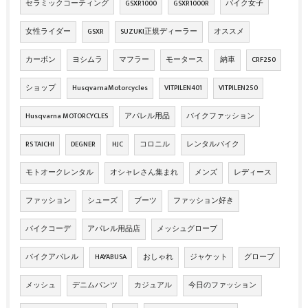
セラミックコーティング
GSXR1000
GSXR1000R
バイク女子
女性ライダー
GSXR
SUZUKI正規ディーラー
オススメ
カーボン
ヨシムラ
マフラー
モータース
納車
CRF250
ショップ
HusqvarnaMotorcycles
VITPILEN401
VITPILEN250
Husqvarna MOTORCYCLES
アパレル用品
バイクファッション
RS TAICHI
DEGNER
HJC
コロニル
レンタルバイク
モトオークレンタル
オシャレさん集まれ
メンズ
レディース
ファッション
シューズ
ブーツ
ファッション好き
バイクコーデ
アパレル用品店
メッシュグローブ
バイクアパレル
HAYABUSA
おしゃれ
ジャケット
グローブ
メッシュ
デニムパンツ
カジュアル
今日のファッション