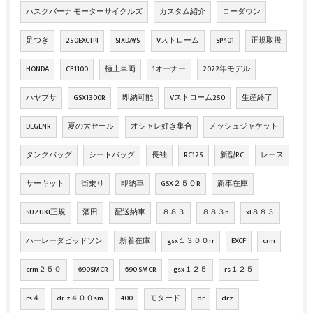
ハスクバーナ モーターサイクルズ
カスタム紹介
ローダウン
足つき
250EXCTPI
SIXDAYS
Vストローム
SP401
正規取扱
HONDA
CB1100
極上車両
1オーナー
2022年モデル
ハヤブサ
GSX1300R
即納可能
Vストローム250
生産終了
DEGENR
夏の大セール
オシャレ好き集合
メッシュジャケット
タンクバッグ
シートバッグ
長袖
RC125
新型RC
レース
サーキット
街乗り
即納車
GSX２５０R
新車在庫
SUZUKI正規
酒田
配送納車
８８３
８８３n
xl８８３
ハーレーダビッドソン
新着在庫
gsx１３００rr
EXCF
crm
crm２５０
690SMCR
690 SMCR
gsx１２５
rs１２５
rs４
dr-z４００sm
400
モタード
dr
drz