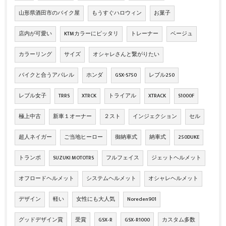
山形県酒田市のバイク屋
もうすぐハロウィン
お菓子
店内が可愛い
KTMカラーにピッタリ
トレーナー
ベージュ
カラーリング
サイズ
オシャレさんと繋がりたい
バイクと合うアパレル
ホンダ
GSX-S750
レブル250
レブル女子
TRRS
XTRCK
トライアル
XTRACK
S1000F
極上中古
新車１オーナー
２スト
インジェクション
セル
超人ネイガー
ご当地ヒーロー
御納車式
納車式
250DUKE
トランポ
SUZUKI MOTOTRS
フルフェイス
ジェットヘルメット
オフロードヘルメット
システムヘルメット
オシャレヘルメット
デザイン
軽い
女性にも大人気
Noreden901
グッドデザイン賞
受賞
GSX‐R
GSX‐R1000
カスタム多数