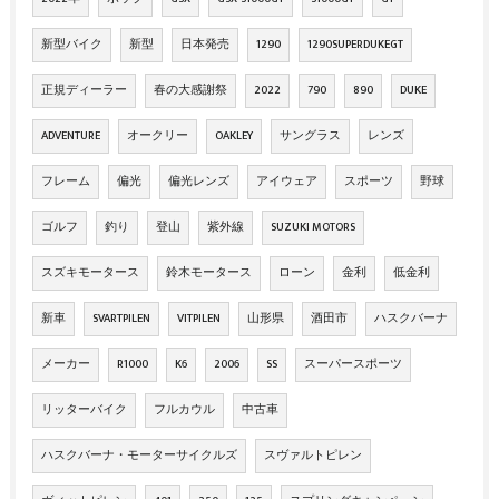
新型バイク
新型
日本発売
1290
1290SUPERDUKEGT
正規ディーラー
春の大感謝祭
2022
790
890
DUKE
ADVENTURE
オークリー
OAKLEY
サングラス
レンズ
フレーム
偏光
偏光レンズ
アイウェア
スポーツ
野球
ゴルフ
釣り
登山
紫外線
SUZUKI MOTORS
スズキモータース
鈴木モータース
ローン
金利
低金利
新車
SVARTPILEN
VITPILEN
山形県
酒田市
ハスクバーナ
メーカー
R1000
K6
2006
SS
スーパースポーツ
リッターバイク
フルカウル
中古車
ハスクバーナ・モーターサイクルズ
スヴァルトピレン