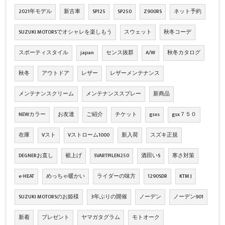
2021年モデル
新古車
SP125
SP250
Z900RS
ネット予約
SUZUKI MOTORSでオシャレを楽しもう
スウェット
秋冬コーデ
スポーティスタイル
japan
センス抜群
A/W
秋冬カタログ
秋冬
アウトドア
レザー
レザーメンテナンス
メンテナンスクリーム
メンテナンススプレー
新商品
NEWカラー
お友達
ご紹介
チケット
gsxs
gsx７５０
在庫
Vスト
Vストローム1000
新入荷
スズキ正規
DEGNERお直し
裾上げ
SVARTPILEN250
酒田いS
寒さ対策
e-HEAT
めっちゃ暖かい
ライダーの味方
1290SDR
KTM J
SUZUKI MOTORSのお姫様
3年ぶりの開催
ノーデン
ノーデン901
新着
プレゼント
ヤマガタグラム
モトオーク