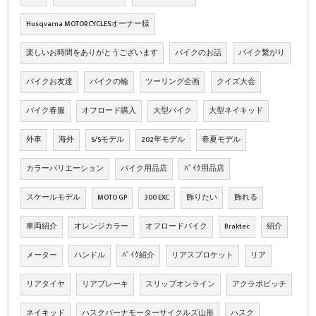
Husqvarna MOTORCYCLESオーナー様
楽しいお時間をありがとうございます
バイクのお話
バイク繋がり
バイクお友達
バイクの輪
ツーリング企画
クイズ大会
バイク春服
オフロード購入
大型バイク
大型ネイキッド
外車
海外
S/Sモデル
202年モデル
春夏モデル
カラーバリエーション
バイク用品店
ﾊﾞｲｸ用品店
スケールモデル
MOTO GP
300 EXC
飾りたい
飾れる
車両紹介
オレンジカラー
オフロードバイク
Braktec
紹介
メーター
ハンドル
ﾊﾞｲｸ紹介
リアスプロケット
リア
リアタイヤ
リアブレーキ
スリップオンライン
アクラポビッチ
ネイキッド
ハスクバーナモーターサイクルズ山形
ハスク