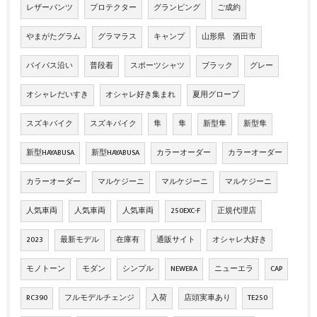
レザーパンツ
プロテクター
グランピング
ご成約
やまがたグラム
グラマラス
キャンプ
山形県 酒田市
バイパス沿い
普段着
スポーツシャツ
ブラック
グレー
オシャレだいすき
オシャレ好き集まれ
夏用グローブ
スズキバイク
スズキバイク
隼
隼
新型隼
新型隼
新型HAYABUSA
新型HAYABUSA
カラーオーダー
カラーオーダー
カラーオーダー
マルケジーニ
マルケジーニ
マルケジーニ
人気車両
人気車両
人気車両
250EXC-F
正規代理店
2023
最新モデル
在庫有
通販サイト
オシャレ大好き
モノトーン
モダン
シンプル
NEWERA
ニューエラ
CAP
RC390
フルモデルチェンジ
入荷
店頭実車あり
TE250