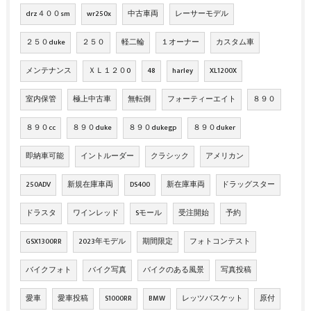
drz４００sm
wr250x
中古車両
レーサーモデル
２５０duke
２５０
軽二輪
１オーナー
カスタム車
メンテナンス
ＸＬ１２０0
48
harley
XL1200X
室内保管
極上中古車
無転倒
フォーティーエイト
８９０
８９０cc
８９０duke
８９０dukegp
８９０duker
即納車可能
イントルーダー
クラシック
アメリカン
250ADV
新規在庫車両
DS400
新在庫車両
ドラッグスター
ドラスタ
ワインレッド
Sモール
受注開始
予約
GSX1300RR
2023年モデル
期間限定
フォトコンテスト
バイクフォト
バイク写真
バイクのある風景
写真投稿
愛車
愛車投稿
S1000RR
BMW
レッツバスケット
原付