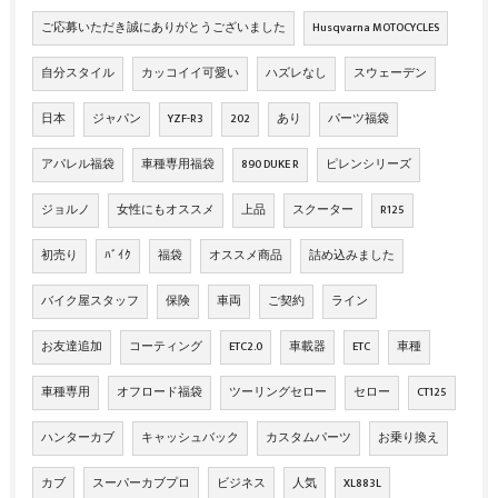
ご応募いただき誠にありがとうございました
Husqvarna MOTOCYCLES
自分スタイル
カッコイイ可愛い
ハズレなし
スウェーデン
日本
ジャパン
YZF-R3
202
あり
パーツ福袋
アパレル福袋
車種専用福袋
890 DUKE R
ピレンシリーズ
ジョルノ
女性にもオススメ
上品
スクーター
R125
初売り
ﾊﾞｲｸ
福袋
オススメ商品
詰め込みました
バイク屋スタッフ
保険
車両
ご契約
ライン
お友達追加
コーティング
ETC2.0
車載器
ETC
車種
車種専用
オフロード福袋
ツーリングセロー
セロー
CT125
ハンターカブ
キャッシュバック
カスタムパーツ
お乗り換え
カブ
スーパーカブプロ
ビジネス
人気
XL883L