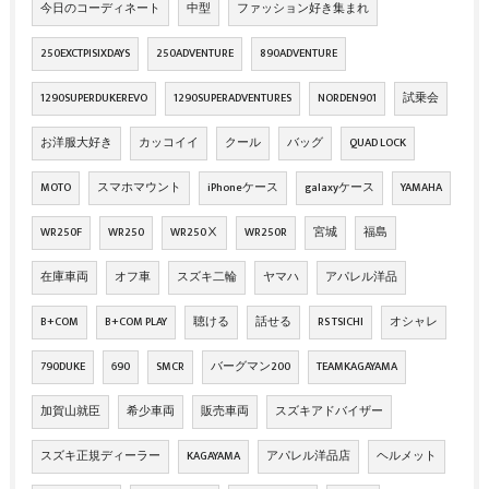
今日のコーディネート
中型
ファッション好き集まれ
250EXCTPISIXDAYS
250ADVENTURE
890ADVENTURE
1290SUPERDUKEREVO
1290SUPERADVENTURES
NORDEN901
試乗会
お洋服大好き
カッコイイ
クール
バッグ
QUAD LOCK
MOTO
スマホマウント
iPhoneケース
galaxyケース
YAMAHA
WR250F
WR250
WR250Ⅹ
WR250R
宮城
福島
在庫車両
オフ車
スズキ二輪
ヤマハ
アパレル洋品
B+COM
B+COM PLAY
聴ける
話せる
RS TSICHI
オシャレ
790DUKE
690
SMCR
バーグマン200
TEAMKAGAYAMA
加賀山就臣
希少車両
販売車両
スズキアドバイザー
スズキ正規ディーラー
KAGAYAMA
アパレル洋品店
ヘルメット