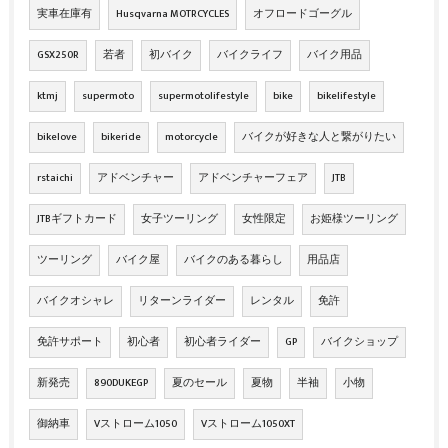
実車在庫有
Husqvarna MOTRCYCLES
オフロードゴーグル
GSX250R
若者
初バイク
バイクライフ
バイク用品
ktmj
supermoto
supermotolifestyle
bike
bikelifestyle
bikelove
bikeride
motorcycle
バイクが好きな人と繋がりたい
rstaichi
アドベンチャー
アドベンチャーフェア
JTB
JTBギフトカード
女子ツーリング
女性限定
お姫様ツーリング
ツーリング
バイク屋
バイクのある暮らし
用品店
バイクオシャレ
リターンライダー
レンタル
免許
免許サポート
初心者
初心者ライダー
GP
バイクショップ
新発売
890DUKEGP
夏のセール
夏物
半袖
小物
御納車
Vストローム1050
Vストローム1050XT