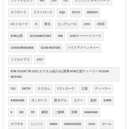
ヴィットピレン
401
250
125
スプリングキャンペーン
オフロード
２ストローク
HQV
FE250
ENDURO
4ストローク
FI
東北
エンデューロ
2019
2気筒
KTM山形
SUZUKIMOTORS
SDR
1290スーパードゥーク
1290SUPERDUKER
SZUKI MOTORS
バイクアドベンチャー
ミドルクラス
2021
KTM 150 EXC TPI 2022 カスタム紹介♪山形県 KTM正規ディーラー SUZUKI
MOTORS
150
EXCTPI
カスタム
2ストローク
正規
ディーラー
890DUKER
オンロード
新モデル
カラー
追加
SUPER
R
EXC
TPI
練習
ご納車
洗車
KAWASAKI
カワサキ
ニンジャ
NINJA
NINJA1000SX
2020
セール