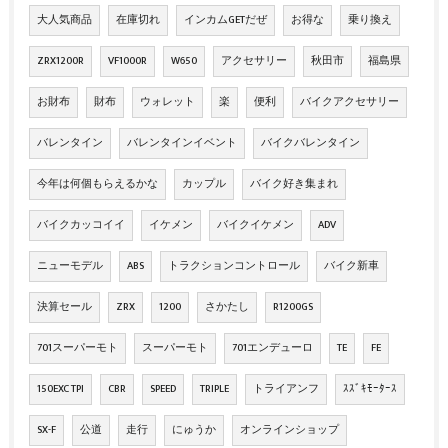
大人気商品
在庫切れ
インカムGETだぜ
お得な
乗り換え
ZRX1200R
VF1000R
W650
アクセサリー
秋田市
福島県
お財布
財布
ウォレット
楽
便利
バイクアクセサリー
バレンタイン
バレンタインイベント
バイクバレンタイン
今年は何個もらえるかな
カップル
バイク好き集まれ
バイクカッコイイ
イケメン
バイクイケメン
ADV
ニューモデル
ABS
トラクションコントロール
バイク新車
決算セール
ZRX
1200
さかたし
R1200GS
701スーパーモト
スーパーモト
701エンデューロ
TE
FE
150EXC TPI
CBR
SPEED
TRIPLE
トライアンフ
ｽｽﾞｷﾓｰﾀｰｽ
SX-F
公道
走行
にゅうか
オンラインショップ