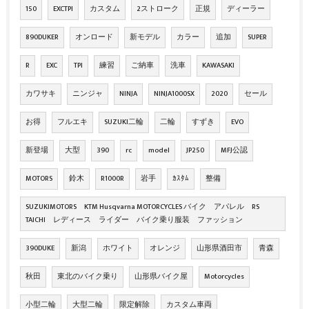
150
EXCTPI
カスタム
2ストローク
正規
ディーラー
890DUKER
オンロード
新モデル
カラー
追加
SUPER
R
EXC
TPI
練習
ご納車
洗車
KAWASAKI
カワサキ
ニンジャ
NINJA
NINJA1000SX
2020
セール
お得
フルエキ
SUZUKI二輪
二輪
すずき
EVO
新登場
大型
390
rc
model
JP250
MFJ公認
MOTORS
鈴木
R1000R
岩手
ｶｽﾀﾑ
整備
SUZUKIMOTORS KTM Husqvarna MOTORCYCLES バイク アパレル RS
TAICHI レディース ライダー バイク乗り服装 ファッション
390DUKE
新潟
ホワイト
オレンジ
山形県酒田市
青森
秋田
東北のバイク乗り
山形県バイク屋
Motorcycles
小型二輪
大型二輪
限定解除
カスタム車両