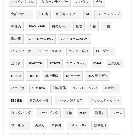
バイクオシャレ
リターンライダー
レンタル
免許
免許サポート
初心者
初心者ライダー
GP
バイクショップ
新発売
890DUKEGP
夏のセール
夏物
半袖
小物
御納車
Vストローム1050
Vストローム1050XT
ハスクバーナ モーターサイクルズ
カスタム紹介
ローダウン
足つき
250EXCTPI
SIXDAYS
Vストローム
SP401
正規取扱
HONDA
CB1100
極上車両
1オーナー
2022年モデル
ハヤブサ
GSX1300R
即納可能
Vストローム250
生産終了
DEGENR
夏の大セール
オシャレ好き集合
メッシュジャケット
タンクバッグ
シートバッグ
長袖
RC125
新型RC
レース
サーキット
街乗り
即納車
GSX２５０R
新車在庫