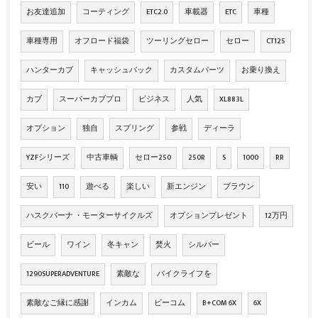
お友達追加
コーティング
ETC2.0
車載器
ETC
車種
車種専用
オフロード福袋
ツーリングセロー
セロー
CT125
ハンターカブ
キャッシュバック
カスタムパーツ
お乗り換え
カブ
スーパーカブプロ
ビジネス
人気
XL883L
オプション
独自
スプリング
参戦
ディーラ
YZFシリーズ
中古車輌
セロー250
250R
S
1000
RR
安い
110
遊べる
楽しい
新エンジン
ブラウン
ハスクバーナ ・モーターサイクルズ
オプションプレゼント
12万円
ビール
ワイン
冬キャン
焚火
シルバー
1290SUPERADVENTURE
素敵な
バイクライフを
素敵なご縁に感謝
インカム
ビーコム
B+COM 6X
6X