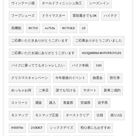
ヴィンテージ感
オールドフィニッシュ加工
シーズンイン
フープシューズ
ドライマスター
普段履きでもOK
ハイテク
高機能
NC750
nc750x
NC750LD
LD
ご応募いただきありがとうございます
ご応募ありがとうございました
ご応募いただき誠にありがとうございます
HUSQVARNA MOTOTRCYCLES
バイクに乗っててもオシャレしたい
バイク冬眠
500
クリスマスキャンペーン
今年最後のイベント
抽選会
割引券
めっちゃお得
ご来店
誰でも引ける
サポート
新車ご成約
ストリート
通販
購入
青森県
宮城県
岩手県
モトマップ
モトマップ正規
オーストラリア
仕様
残り2台
HSS970n
250EXCF
シックスデイズ
初心者にもおすすめ