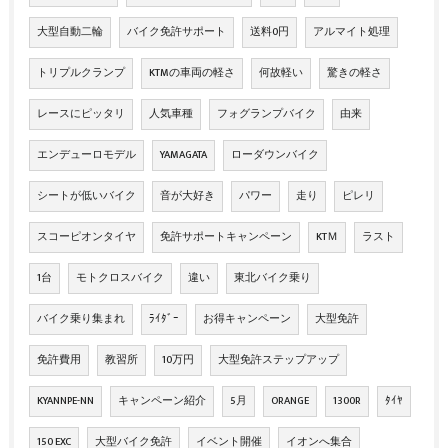
大型自動二輪
バイク免許サポート
送料0円
アルマイト処理
トリプルクランプ
KTMの車両の軽さ
何故軽い
驚きの軽さ
レースにピッタリ
人気車種
フォグランプバイク
由来
エンデューロモデル
YAMAGATA
ローダウンバイク
シートが低いバイク
音が大好き
パワー
走り
ピレリ
スコーピオンタイヤ
免許サポートキャンペーン
KTＭ
ラスト
1台
モトクロスバイク
違い
東北バイク乗り
バイク乗り集まれ
ﾗｲﾀﾞｰ
お得キャンペーン
大型免許
免許費用
教習所
10万円
大型免許ステップアップ
KYANNPE-NN
キャンペーン紹介
5月
ORANGE
1300R
ﾀｲﾔ
150 EXC
大型バイク免許
イベント開催
イオンへ集合