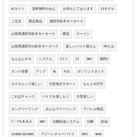
ECサイト
送料無料やねん
お待ちしております
23モデル
ご注文
限定商品
酒田市鈴木モータース
山形県酒田市鈴木モータース
透湿
ラーメン
山形県酒田市の鈴木モータース
楽しいバイク屋さん
TPIとは
なんなんやろ
システム
2スト
2T
SMC
酒田S
タンク容量
アップ
9L
11.5L
ガソリンスタンド
カスタムって楽しい
大型免許サポート
なんと10万円
これはチャンス
バイクを楽しもう
大型楽しい
ロングツーリング
みんなでツーリング
アパレル商品
ﾊﾟｰﾂもあるよ
SMT
分離給油システム
分離
給油
250EXC SIX DAYS
アドベンチャーバイク
MTC
MSR