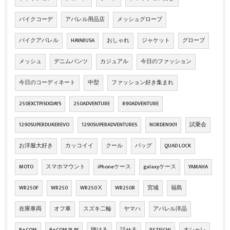
バイクコーデ
アパレル用品店
メッシュグローブ
バイクアパレル
HAYABUSA
おしゃれ
ジャケット
グローブ
メッシュ
デニムパンツ
カジュアル
今日のファッション
今日のコーディネート
中型
ファッション好き集まれ
250EXCTPISIXDAYS
250ADVENTURE
890ADVENTURE
1290SUPERDUKEREVO
1290SUPERADVENTURES
NORDEN901
試乗会
お洋服大好き
カッコイイ
クール
バッグ
QUAD LOCK
MOTO
スマホマウント
iPhoneケース
galaxyケース
YAMAHA
WR250F
WR250
WR250Ⅹ
WR250R
宮城
福島
在庫車両
オフ車
スズキ二輪
ヤマハ
アパレル洋品
B+COM
B+COM PLAY
聴ける
話せる
RS TSICHI
オシャレ