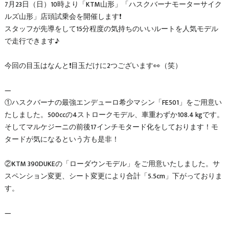
7月23日（日）10時より「KTM山形」「ハスクバーナモーターサイク
ルズ山形」店頭試乗会を開催します❗️
スタッフが先導をして15分程度の気持ちのいいルートを人気モデル
で走行できます♪
今回の目玉はなんと❗️目玉だけに2つございます👀（笑）
—
①ハスクバーナの最強エンデューロ希少マシン「FE501」をご用意い
たしました。500ccの4ストロークモデル、車重わずか108.4 kgです。
そしてマルケジーニの前後17インチモタード化をしております！モ
タードが気になるという方も是非！
②KTM 390DUKEの「ローダウンモデル」をご用意いたしました。サ
スペンション変更、シート変更により合計「5.5cm」下がっておりま
す。
—