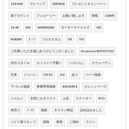
ZZR1400
マレーシア
HERITAGE
プレゼントキャンペーン
新アカウント
フォローミー
お願い致します
情報
2008年
ZX‐6R
600
SUPERDUKER
モーターサイクルズ
901
NORDEN
Z－1
フルカスタム
701
750
ご応募いただき誠にありがとうございました
Husqvarna MOTOCYCLES
自分スタイル
カッコイイ可愛い
ハズレなし
スウェーデン
日本
ジャパン
YZF-R3
202
あり
パーツ福袋
アパレル福袋
車種専用福袋
890 DUKE R
ピレンシリーズ
ジョルノ
女性にもオススメ
上品
スクーター
R125
初売り
ﾊﾞｲｸ
福袋
オススメ商品
詰め込みました
バイク屋スタッフ
保険
車両
ご契約
ライン