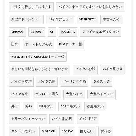
ご注文お待ちしております
バイクに乗っててもオシャレを楽しみたい
新型アドベンチャー
バイクデビュー
VITPILEN701
中古車入荷
CB1000R
CB400SF
CB
ADVENTRE
ファイナルエディション
防水
オーストリアの夜
KTMオーナー様
Husqvarna MOTORCYCLESオーナー様
楽しいお時間をありがとうございます
バイクのお話
バイク繋がり
バイクお友達
バイクの輪
ツーリング企画
クイズ大会
バイク春服
オフロード購入
大型バイク
大型ネイキッド
外車
海外
S/Sモデル
202年モデル
春夏モデル
カラーバリエーション
バイク用品店
ﾊﾞｲｸ用品店
スケールモデル
MOTO GP
300 EXC
飾りたい
飾れる