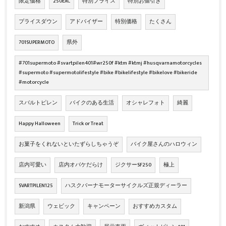
限定価格
250EXC
特別プライス
特別お値引き
プライスダウン
アドバイザー
特別価格
たくさん
701SUPERMOTO
県外
#701supermoto #svartpilen401#wr250f #ktm #ktmj #husqvarnamotorcycles
#supermoto #supermotolifestyle #bike #bikelifestyle #bikelove #bikeride
#motorcycle
スバルトピレン
バイクのある生活
オシャレフォト
綺麗
Happy Halloween
Trick or Treat
お菓子をくれないといたずらしちゃうぞ
バイク屋さんのハロウィン
店内可愛い
店内オバケだらけ
ジクサーSF250
極上
SVARTPILEN125
ハスクバーナモーターサイクルズ正規ディーラー
新潟県
ウェビック
キャンペーン
おすすめカスタム