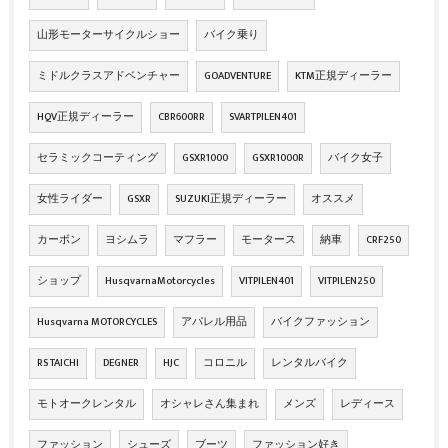
山形モーターサイクルショー
バイク乗り
ミドルクラスアドベンチャー
GOADVENTURE
KTM正規ディーラー
HQV正規ディーラー
CBR600RR
SVARTPILEN401
セラミックコーティング
GSXR1000
GSXR1000R
バイク女子
女性ライダー
GSXR
SUZUKI正規ディーラー
オススメ
カーボン
ヨシムラ
マフラー
モータース
納車
CRF250
ショップ
HusqvarnaMotorcycles
VITPILEN401
VITPILEN250
Husqvarna MOTORCYCLES
アパレル用品
バイクファッション
RS TAICHI
DEGNER
HJC
コロニル
レンタルバイク
モトオークレンタル
オシャレさん集まれ
メンズ
レディース
ファッション
シューズ
ブーツ
ファッション好き