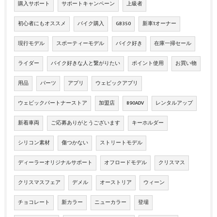
購入サポート
サポートキャンペーン
上級者
初心者にもオススメ
バイク購入
GB350
新車1オーナー
現行モデル
スポーティーモデル
バイク好き
在庫一掃セール
ライダー
バイク好きな人と繋がりたい
ポイント使用
お買い物
用品
パーツ
アプリ
ウェビックアプリ
ウェビックパートナーストア
加盟店
890ADV
レンタルアップ
新着車両
ご応募ありがとうございます
キーホルダー
シリコン素材
傷つかない
ストリートモデル
ディーラーオリジナルサポート
オフロードモデル
クリスマス
クリスマスフェア
デメル
オーストリア
ウィーン
チョコレート
新カラー
ニューカラー
登場