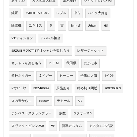
おすすめ
カスタム大歓迎
展示車両
ヴィットピレン401
純正
250EXC-FSIXDAYS
レブル
中古
バイク大好き
除雪機
ユキオス
冬
雪
RnineT
Urban
GS
Sエディション
アパレル担当
SUZUKI MOTOTRSでオシャレを楽しもう
レザージャケット
オシャレを楽しもう
ＫＴＭ
秋田県
にかほ市
超神ネイガー
ネイガー
ヒーロー
子供に人気
ｲﾍﾞﾝﾄ
ﾚﾝﾀﾙﾊﾞｲｸ
DRZ400SM
景品あり
締め切り間近
701ENDURO
火の玉から―
custom
デカール
AJS
テンペストスクランブラー
多数
ジクサー150
スヴァルトピレン250
VP
新車カスタム
カスタムご相談