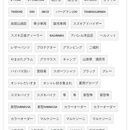
790DUKE
690
SMCR
バーグマン200
TEAMKAGAYAMA
加賀山就臣
希少車両
販売車両
スズキアドバイザー
スズキ正規ディーラー
KAGAYAMA
アパレル洋品店
ヘルメット
レザーパンツ
プロテクター
グランピング
ご成約
やまがたグラム
グラマラス
キャンプ
山形県 酒田市
バイパス沿い
普段着
スポーツシャツ
ブラック
グレー
オシャレだいすき
オシャレ好き集まれ
夏用グローブ
スズキバイク
スズキバイク
隼
隼
新型隼
新型隼
新型HAYABUSA
新型HAYABUSA
カラーオーダー
カラーオーダー
カラーオーダー
マルケジーニ
マルケジーニ
マルケジーニ