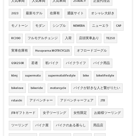
人気車両
人気車両
人気車両
250EXC-F
正規代理店
2023
最新モデル
在庫有
通販サイト
オシャレ大好き
モノトーン
モダン
シンプル
NEWERA
ニューエラ
CAP
RC390
フルモデルチェンジ
入荷
店頭実車あり
TE250
実車在庫有
Husqvarna MOTRCYCLES
オフロードゴーグル
GSX250R
若者
初バイク
バイクライフ
バイク用品
ktmj
supermoto
supermotolifestyle
bike
bikelifestyle
bikelove
bikeride
motorcycle
バイクが好きな人と繋がりたい
rstaichi
アドベンチャー
アドベンチャーフェア
JTB
JTBギフトカード
女子ツーリング
女性限定
お姫様ツーリング
ツーリング
バイク屋
バイクのある暮らし
用品店