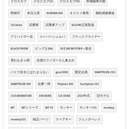
クロスカブ
クロスカブ50
クロスカブ110
即御納車可能
即納可
本日入荷
NORDEN 901
オススメ車両
無転倒無事故
125duke
試乗車
試乗車アップ
SUZUKI正規取扱
アドバイザー店
スーパーシェルパ
ブラックフライデー
BLACK FRIDAY
ビッグなSAIL
SUZUKI MOTORSへ集合
買わなきゃ損
全国のライダーさん集まれ
バイク好きにはたまらない
gsxs1000
限定企画
SVARTPILEN 250
SVARTPILEN 401
在庫一掃
Vitpilen 401
Svartpilen 125
250 ADVENTURE
390 DUKE
125 DUKE
2021年式
旧モデル
MT
MTシリーズ
MT-10
モンキー
モンキー125
monkey
monkey125
純正パーツ
スペアキー
フェンダーレス