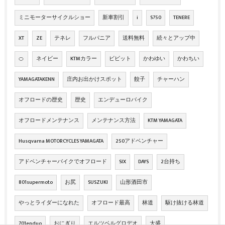
ミニモーターサイクルショー
新車割引
i
S750
TENERE
XT
ZE
テネレ
フルパニア
送料無料
続々とアップ中
🍊
ネイビー
KTMカラー
ビビット
かわゆい
かわちい
YAMAGATAKENN
庄内お出かけスポット
餃子
チャーハン
オフロードの歴史
歴史
エンデューロバイク
オフロードメンテナンス
メンテナンス方法
KTM YAMAGATA
Husqvarna MOTORCYCLES YAMAGATA
250アドベンチャー
アドベンチャーバイクでオフロード
SIX
DAYS
2台持ち
801supermoto
お尻
SUSZUKI
山形酒田市
やっとライダーになれた
オフロード最高
林道
駆け抜ける林道
701enduo
おにぎり
エルツベルグロデオ
大盛