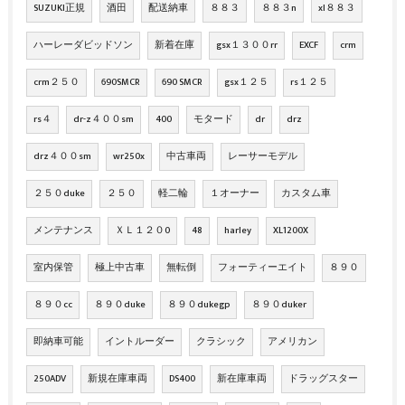
SUZUKI正規
酒田
配送納車
８８３
８８３n
xl８８３
ハーレーダビッドソン
新着在庫
gsx１３００rr
EXCF
crm
crm２５０
690SMCR
690 SMCR
gsx１２５
rs１２５
rs４
dr-z４００sm
400
モタード
dr
drz
drz４００sm
wr250x
中古車両
レーサーモデル
２５０duke
２５０
軽二輪
１オーナー
カスタム車
メンテナンス
ＸＬ１２０0
48
harley
XL1200X
室内保管
極上中古車
無転倒
フォーティーエイト
８９０
８９０cc
８９０duke
８９０dukegp
８９０duker
即納車可能
イントルーダー
クラシック
アメリカン
250ADV
新規在庫車両
DS400
新在庫車両
ドラッグスター