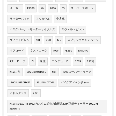
メーカー
R1000
K6
2006
SS
スーパースポーツ
リッターバイク
フルカウル
中古車
ハスクバーナ・モーターサイクルズ
スヴァルトピレン
ヴィットピレン
401
250
125
スプリングキャンペーン
オフロード
２ストローク
HQV
FE250
ENDURO
4ストローク
FI
東北
エンデューロ
2019
2気筒
KTM山形
SUZUKIMOTORS
SDR
1290スーパードゥーク
1290SUPERDUKER
SZUKI MOTORS
バイクアドベンチャー
ミドルクラス
2021
KTM 150 EXC TPI 2022 カスタム紹介♪山形県 KTM正規ディーラー SUZUKI
MOTORS