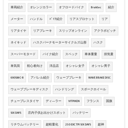
車両紹介
オレンジカラー
オフロードバイク
Braktec
紹介
メーター
ハンドル
ﾊﾞｲｸ紹介
リアスプロケット
リア
リアタイヤ
リアブレーキ
スリップオンライン
アクラポビッチ
ネイキッド
ハスクバーナモーターサイクルズ山形
ハスク
スーパーモタード
バイク紹介
スペック
車体重量
排気量
単気筒
初心者向け
洋品店
オシャレ女子
オシャレ男子
690SMC-R
アパレル紹介
ウェーブブレーキ
WAVE BRAKE DISC
ウェーブブレーキディスク
ハンドリング
スポークホイール
チューブレスタイヤ
ディ―ラー
VITPIKEN
フランス
国旗
SIX DAYS
庄内子供お出かけスポット
バッテリー
リチウムバッテリー
超軽量化
250 EXC TPI SIX DAYS
超神