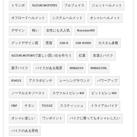
トランポ
SUZUKI MOTOTRS
フルフェイス
ジェットヘルメット
オフロードヘルメット
システムヘルメット
オシャレヘルメット
デザイン
軽い
女性にも大人気
Noreden901
グッドデザイン賞
受賞
GSX‐R
GSX‐R1000
カスタム多数
SUZUKI MOTORSで楽しい思い出を作ろう
紅葉
友達とバイク
親子バイク
バイクがある風景
NINJA250
NINJA250SL
RS4125
アクラボビッチ
レーシングサウンド
パワーアップ
ノーマルエキゾースト
スヴァルトピレン401
ビットピレン401
FMF
チタン
TY250Z
スコティッシュ
トライアルバイク
オシャレ楽しい
ワンポイント
バイクに乗ってもオシャレしたい
バイクのある景色