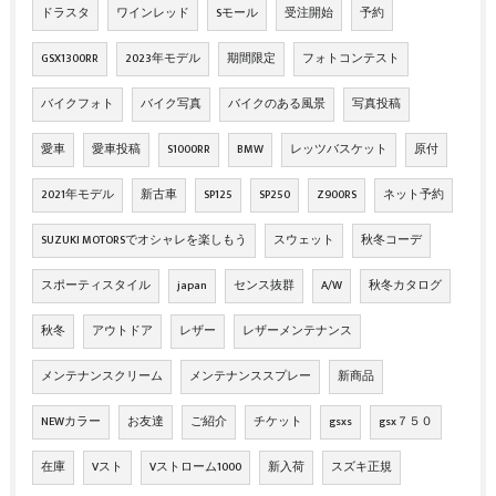
ドラスタ
ワインレッド
Sモール
受注開始
予約
GSX1300RR
2023年モデル
期間限定
フォトコンテスト
バイクフォト
バイク写真
バイクのある風景
写真投稿
愛車
愛車投稿
S1000RR
BMW
レッツバスケット
原付
2021年モデル
新古車
SP125
SP250
Z900RS
ネット予約
SUZUKI MOTORSでオシャレを楽しもう
スウェット
秋冬コーデ
スポーティスタイル
japan
センス抜群
A/W
秋冬カタログ
秋冬
アウトドア
レザー
レザーメンテナンス
メンテナンスクリーム
メンテナンススプレー
新商品
NEWカラー
お友達
ご紹介
チケット
gsxs
gsx７５０
在庫
Vスト
Vストローム1000
新入荷
スズキ正規