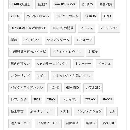
DEGNERお直し
裾上げ
SVARTPILEN250
酒田いS
寒さ対策
e-HEAT
めっちゃ暖かい
ライダーの味方
1290SDR
KTM J
SUZUKI MOTORSのお姫様
3年ぶりの開催
ノーデン
ノーデン901
新着
プレゼント
ヤマガタグラム
モトオーク
山形県酒田市のバイク屋
もうすぐハロウィン
お菓子
店内が可愛い
KTMカラーにピッタリ
トレーナー
ベージュ
カラーリング
サイズ
オシャレさんと繋がりたい
バイクと合うアパレル
ホンダ
GSX-S750
レブル250
レブル女子
TRRS
XTRCK
トライアル
XTRACK
S1000F
極上中古
新車１オーナー
２スト
インジェクション
セル
超人ネイガー
ご当地ヒーロー
御納車式
納車式
250DUKE