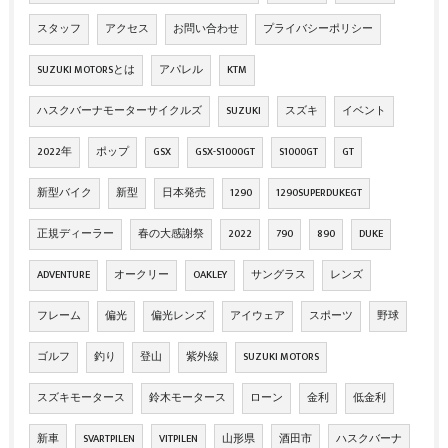
スタッフ
アクセス
お問い合わせ
プライバシーポリシー
SUZUKI MOTORSとは
アパレル
KTM
ハスクバーナモーターサイクルズ
SUZUKI
スズキ
イベント
2022年
ポップ
GSX
GSX-S1000GT
S1000GT
GT
新型バイク
新型
日本発売
1290
1290SUPERDUKEGT
正規ディーラー
春の大感謝祭
2022
790
890
DUKE
ADVENTURE
オークリー
OAKLEY
サングラス
レンズ
フレーム
偏光
偏光レンズ
アイウェア
スポーツ
野球
ゴルフ
釣り
登山
紫外線
SUZUKI MOTORS
スズキモータース
鈴木モータース
ローン
金利
低金利
新車
SVARTPILEN
VITPILEN
山形県
酒田市
ハスクバーナ