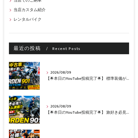
当店でのご納車
当店カスタム紹介
レンタルバイク
最近の投稿
Recent Posts
2026/08/09
【🌟本日のYouTube投稿完了🌟】 標準装備が凄い!!1オーナー・無転倒の極上中古車🔥 「NORDEN 901 EXPEDITION」が入荷いたしました✨ 【Husqvarna Motorcycles山形】
2026/08/09
【🌟本日のYouTube投稿完了🌟】 旅好き必見🔥!!カスタム満載の極上中古車！ 「NORDEN 901」が入荷いたしました✨【Husqvarna Motorcycles山形】