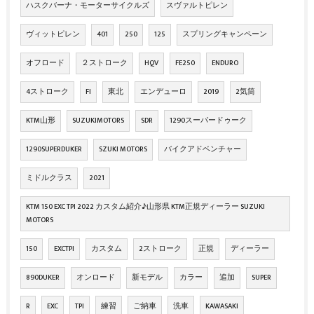
ハスクバーナ・モーターサイクルズ
スヴァルトピレン
ヴィットピレン
401
250
125
スプリングキャンペーン
オフロード
２ストローク
HQV
FE250
ENDURO
4ストローク
FI
東北
エンデューロ
2019
2気筒
KTM山形
SUZUKIMOTORS
SDR
1290スーパードゥーク
1290SUPERDUKER
SZUKI MOTORS
バイクアドベンチャー
ミドルクラス
2021
KTM 150 EXC TPI 2022 カスタム紹介♪山形県 KTM正規ディーラー SUZUKI
MOTORS
150
EXCTPI
カスタム
2ストローク
正規
ディーラー
890DUKER
オンロード
新モデル
カラー
追加
SUPER
R
EXC
TPI
練習
ご納車
洗車
KAWASAKI