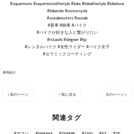
#supermoto #supermotolifestyle #bike #bikelifestyle #bikelove
#bikeride #motorcycle
#suzukimotors #suzuki
#新車 #納車 #バイク
#バイクが好きな人と繋がりたい
#rstaichi #degner #hjc
#レンタルバイク #女性ライダー #バイク女子
#セラミックコーティング
車両紹介
< 前のページ
一覧に戻る
次のページ >
関連タグ
#ヤマハ
#YAMAHA
#TENERE
#1200
#XT
#ZE