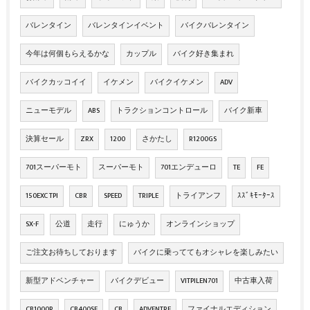
バレンタイン
バレンタインイベント
バイクバレンタイン
今年は何個もらえるかな
カップル
バイク好き集まれ
バイクカッコイイ
イケメン
バイクイケメン
ADV
ニューモデル
ABS
トラクションコントロール
バイク新車
決算セール
ZRX
1200
さかたし
R1200GS
701スーパーモト
スーパーモト
701エンデューロ
TE
FE
150EXC TPI
CBR
SPEED
TRIPLE
トライアンフ
ｽｽﾞｷﾓｰﾀｰｽ
SX-F
公道
走行
にゅうか
オンラインショップ
ご注文お待ちしております
バイクに乗っててもオシャレを楽しみたい
新型アドベンチャー
バイクデビュー
VITPILEN701
中古車入荷
CB1000R
CB400SF
CB
ADVENTRE
ファイナルエディション