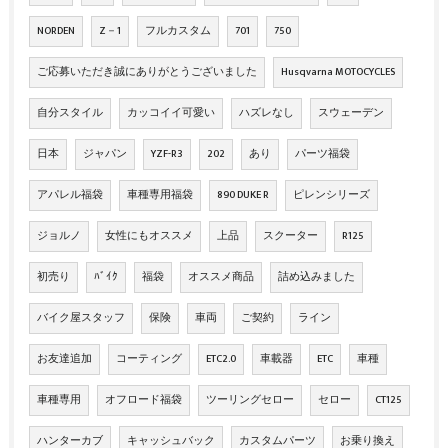
NORDEN
Z－1
フルカスタム
701
750
ご応募いただき誠にありがとうございました
Husqvarna MOTOCYCLES
自分スタイル
カッコイイ可愛い
ハズレなし
スウェーデン
日本
ジャパン
YZF-R3
202
あり
パーツ福袋
アパレル福袋
車種専用福袋
890 DUKE R
ピレンシリーズ
ジョルノ
女性にもオススメ
上品
スクーター
R125
初売り
ﾊﾞｲｸ
福袋
オススメ商品
詰め込みました
バイク屋スタッフ
保険
車両
ご契約
ライン
お友達追加
コーティング
ETC2.0
車載器
ETC
車種
車種専用
オフロード福袋
ツーリングセロー
セロー
CT125
ハンターカブ
キャッシュバック
カスタムパーツ
お乗り換え