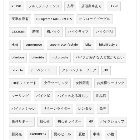
RC390
フルモデルチェンジ
入荷
店頭実車あり
TE250
実車在庫有
Husqvarna MOTRCYCLES
オフロードゴーグル
GSX250R
若者
初バイク
バイクライフ
バイク用品
ktmj
supermoto
supermotolifestyle
bike
bikelifestyle
bikelove
bikeride
motorcycle
バイクが好きな人と繋がりたい
rstaichi
アドベンチャー
アドベンチャーフェア
JTB
JTBギフトカード
女子ツーリング
女性限定
お姫様ツーリング
ツーリング
バイク屋
バイクのある暮らし
用品店
バイクオシャレ
リターンライダー
レンタル
免許
免許サポート
初心者
初心者ライダー
GP
バイクショップ
新発売
890DUKEGP
夏のセール
夏物
半袖
小物