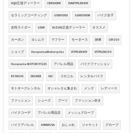
HQV正規ディーラー
CBR600RR
SVARTPILEN401
セラミックコーティング
GSXR1000
GSXR1000R
バイク女子
女性ライダー
GSXR
SUZUKI正規ディーラー
オススメ
カーボン
ヨシムラ
マフラー
モータース
納車
CRF250
ショップ
HusqvarnaMotorcycles
VITPILEN401
VITPILEN250
Husqvarna MOTORCYCLES
アパレル用品
バイクファッション
RS TAICHI
DEGNER
HJC
コロニル
レンタルバイク
モトオークレンタル
オシャレさん集まれ
メンズ
レディース
ファッション
シューズ
ブーツ
ファッション好き
バイクコーデ
アパレル用品店
メッシュグローブ
バイクアパレル
HAYABUSA
おしゃれ
ジャケット
グローブ