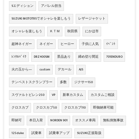
Sエディション
アパレル担当
SUZUKI MOTOTRSでオシャレを楽しもう
レザージャケット
オシャレを楽しもう
ＫＴＭ
秋田県
にかほ市
超神ネイガー
ネイガー
ヒーロー
子供に人気
ｲﾍﾞﾝﾄ
ﾚﾝﾀﾙﾊﾞｲｸ
DRZ400SM
景品あり
締め切り間近
701ENDURO
火の玉から―
custom
デカール
AJS
テンペストスクランブラー
多数
ジクサー150
スヴァルトピレン250
VP
新車カスタム
カスタムご相談
クロスカブ
クロスカブ50
クロスカブ110
即御納車可能
即納可
本日入荷
NORDEN 901
オススメ車両
無転倒無事故
125duke
試乗車
試乗車アップ
SUZUKI正規取扱