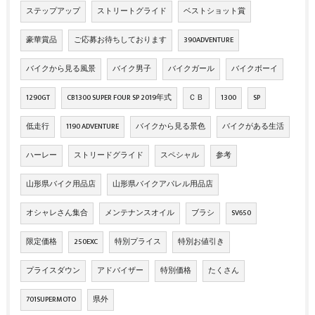
ステップアップ
ストリートグライド
ベストショット賞
豪華賞品
ご応募お待ちしております
390ADVENTURE
バイクから見る風景
バイク男子
バイクガール
バイクボーイ
1290GT
CB1300 SUPER FOUR SP 2019年式
ＣＢ
1300
SP
低走行
1190 ADVENTURE
バイクから見る景色
バイクがある生活
ハーレー
ストリードグライド
スペシャル
参考
山形県バイク用品店
山形県バイクアパレル用品店
オシャレさん集合
メンテナンスオイル
ブラシ
SV650
限定価格
250EXC
特別プライス
特別お値引き
プライスダウン
アドバイザー
特別価格
たくさん
701SUPERMOTO
県外