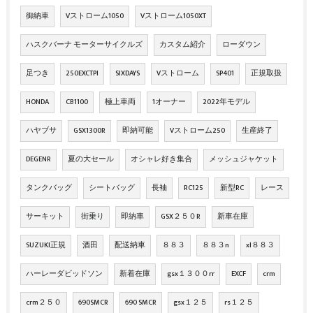
御納車
Vストローム1050
Vストローム1050XT
ハスクバーナ モーターサイクルズ
カスタム紹介
ローダウン
足つき
250EXCTPI
SIXDAYS
Vストローム
SP401
正規取扱
HONDA
CB1100
極上車両
1オーナー
2022年モデル
ハヤブサ
GSX1300R
即納可能
Vストローム250
生産終了
DEGENR
夏の大セール
オシャレ好き集合
メッシュジャケット
タンクバッグ
シートバッグ
長袖
RC125
新型RC
レース
サーキット
街乗り
即納車
GSX２５０R
新車在庫
SUZUKI正規
酒田
配送納車
８８３
８８３n
xl８８３
ハーレーダビッドソン
新着在庫
gsx１３００rr
EXCF
crm
crm２５０
690SMCR
690 SMCR
gsx１２５
rs１２５