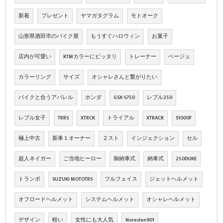
新着
プレゼント
ヤマガタグラム
モトオーク
山形県酒田市のバイク屋
もうすぐハロウィン
お菓子
店内が可愛い
KTMカラーにピッタリ
トレーナー
ベージュ
カラーリング
サイズ
オシャレさんと繋がりたい
バイクと合うアパレル
ホンダ
GSX-S750
レブル250
レブル女子
TRRS
XTRCK
トライアル
XTRACK
S1000F
極上中古
新車１オーナー
２スト
インジェクション
セル
超人ネイガー
ご当地ヒーロー
御納車式
納車式
250DUKE
トランポ
SUZUKI MOTOTRS
フルフェイス
ジェットヘルメット
オフロードヘルメット
システムヘルメット
オシャレヘルメット
デザイン
軽い
女性にも大人気
Noreden901