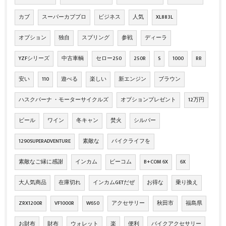
カブ
スーパーカブプロ
ビジネス
人気
XL883L
オプション
独自
スプリング
参戦
ディーラ
YZFシリーズ
中古車輌
セロー250
250R
S
1000
RR
安い
110
遊べる
楽しい
新エンジン
ブラウン
ハスクバーナ ・モーターサイクルズ
オプションプレゼント
12万円
ビール
ワイン
冬キャン
焚火
シルバー
1290SUPERADVENTURE
素敵な
バイクライフを
素敵なご縁に感謝
インカム
ビーコム
B+COM 6X
6X
大人気商品
在庫切れ
インカムGETだぜ
お得な
乗り換え
ZRX1200R
VF1000R
W650
アクセサリー
秋田市
福島県
お財布
財布
ウォレット
楽
便利
バイクアクセサリー