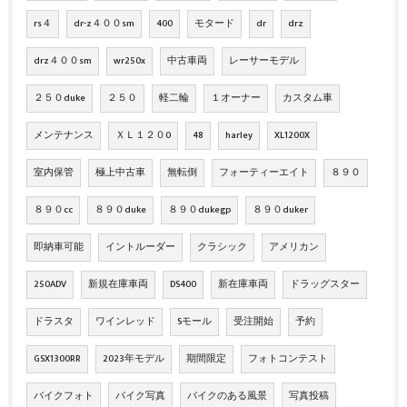
rs４
dr-z４００sm
400
モタード
dr
drz
drz４００sm
wr250x
中古車両
レーサーモデル
２５０duke
２５０
軽二輪
１オーナー
カスタム車
メンテナンス
ＸＬ１２０0
48
harley
XL1200X
室内保管
極上中古車
無転倒
フォーティーエイト
８９０
８９０cc
８９０duke
８９０dukegp
８９０duker
即納車可能
イントルーダー
クラシック
アメリカン
250ADV
新規在庫車両
DS400
新在庫車両
ドラッグスター
ドラスタ
ワインレッド
Sモール
受注開始
予約
GSX1300RR
2023年モデル
期間限定
フォトコンテスト
バイクフォト
バイク写真
バイクのある風景
写真投稿