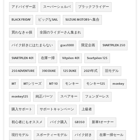
アドバイザー店
スーパーシェルパ
ブラックフライデー
BLACK FRIDAY
ビッグなSAIL
SUZUKI MOTORSへ集合
買わなきゃ損
全国のライダーさん集まれ
バイク好きにはたまらない
gsxs1000
限定企画
SVARTPILEN 250
SVARTPILEN 401
在庫一掃
Vitpilen 401
Svartpilen 125
250 ADVENTURE
390 DUKE
125 DUKE
2021年式
旧モデル
MT
MTシリーズ
MT-10
モンキー
モンキー125
monkey
monkey125
純正パーツ
スペアキー
フェンダーレス
購入サポート
サポートキャンペーン
上級者
初心者にもオススメ
バイク購入
GB350
新車1オーナー
現行モデル
スポーティーモデル
バイク好き
在庫一掃セール