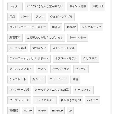
ライダー
バイク好きな人と繋がりたい
ポイント使用
お買い物
用品
パーツ
アプリ
ウェビックアプリ
ウェビックパートナーストア
加盟店
890ADV
レンタルアップ
新着車両
ご応募ありがとうございます
キーホルダー
シリコン素材
傷つかない
ストリートモデル
ディーラーオリジナルサポート
オフロードモデル
クリスマス
クリスマスフェア
デメル
オーストリア
ウィーン
チョコレート
新カラー
ニューカラー
登場
ヴィンテージ感
オールドフィニッシュ加工
シーズンイン
フープシューズ
ドライマスター
普段履きでもOK
ハイテク
高機能
NC750
nc750x
NC750LD
LD