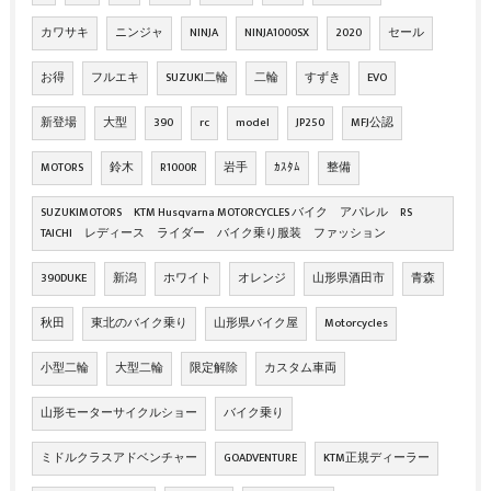
カワサキ
ニンジャ
NINJA
NINJA1000SX
2020
セール
お得
フルエキ
SUZUKI二輪
二輪
すずき
EVO
新登場
大型
390
rc
model
JP250
MFJ公認
MOTORS
鈴木
R1000R
岩手
ｶｽﾀﾑ
整備
SUZUKIMOTORS KTM Husqvarna MOTORCYCLES バイク アパレル RS
TAICHI レディース ライダー バイク乗り服装 ファッション
390DUKE
新潟
ホワイト
オレンジ
山形県酒田市
青森
秋田
東北のバイク乗り
山形県バイク屋
Motorcycles
小型二輪
大型二輪
限定解除
カスタム車両
山形モーターサイクルショー
バイク乗り
ミドルクラスアドベンチャー
GOADVENTURE
KTM正規ディーラー