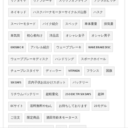
リアタイヤ
リアブレーキ
スリップオンライン
アクラポビッチ
ネイキッド
ハスクバーナモーターサイクルズ山形
ハスク
スーパーモタード
バイク紹介
スペック
車体重量
排気量
単気筒
初心者向け
洋品店
オシャレ女子
オシャレ男子
690SMC-R
アパレル紹介
ウェーブブレーキ
WAVE BRAKE DISC
ウェーブブレーキディスク
ハンドリング
スポークホイール
チューブレスタイヤ
ディ―ラー
VITPIKEN
フランス
国旗
SIX DAYS
庄内子供お出かけスポット
バッテリー
リチウムバッテリー
超軽量化
250 EXC TPI SIX DAYS
超神
ECサイト
送料無料やねん
お待ちしております
23モデル
ご注文
限定商品
酒田市鈴木モータース