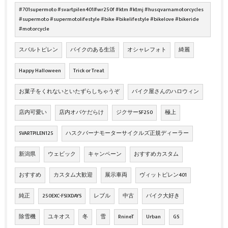
#701supermoto #svartpilen401#wr250f #ktm #ktmj #husqvarnamotorcycles
#supermoto #supermotolifestyle #bike #bikelifestyle #bikelove #bikeride
#motorcycle
スバルトピレン
バイクのある生活
オシャレフォト
綺麗
Happy Halloween
Trick or Treat
お菓子をくれないといたずらしちゃうぞ
バイク屋さんのハロウィン
店内可愛い
店内オバケだらけ
ジクサーSF250
極上
SVARTPILEN125
ハスクバーナモーターサイクルズ正規ディーラー
新潟県
ウェビック
キャンペーン
おすすめカスタム
おすすめ
カスタム大歓迎
展示車両
ヴィットピレン401
純正
250EXC-FSIXDAYS
レブル
中古
バイク大好き
除雪機
ユキオス
冬
雪
RnineT
Urban
GS