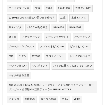
グッドデザイン賞
受賞
GSX‐R
GSX‐R1000
カスタム多数
SUZUKI MOTORSで楽しい思い出を作ろう
紅葉
友達とバイク
親子バイク
バイクがある風景
NINJA250
NINJA250SL
RS4125
アクラボビッチ
レーシングサウンド
パワーアップ
ノーマルエキゾースト
スヴァルトピレン401
ビットピレン401
FMF
チタン
TY250Z
スコティッシュ
トライアルバイク
オシャレ楽しい
ワンポイント
バイクに乗ってもオシャレしたい
バイクのある景色
KTM 250 EXC TPI 2022ご納車！ローダウン・アクラポビッチマフラー・カー
ボンガード 山形県KTM正規ディーラー SUZUKI MOTORS
アクラポ
在庫新着
カスタム相談
250cc
VP401