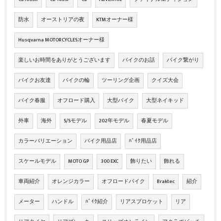
防水
オーストリアの夜
KTMオーナー様
Husqvarna MOTORCYCLESオーナー様
楽しいお時間をありがとうございます
バイクのお話
バイク繋がり
バイクお友達
バイクの輪
ツーリング企画
クイズ大会
バイク春服
オフロード購入
大型バイク
大型ネイキッド
外車
海外
S/Sモデル
202年モデル
春夏モデル
カラーバリエーション
バイク用品店
ﾊﾞｲｸ用品店
スケールモデル
MOTO GP
300 EXC
飾りたい
飾れる
車両紹介
オレンジカラー
オフロードバイク
Braktec
紹介
メーター
ハンドル
ﾊﾞｲｸ紹介
リアスプロケット
リア