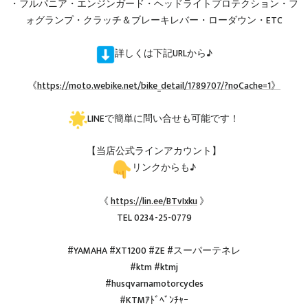
・フルパニア・エンジンガード・ヘッドライトプロテクション・フ
ォグランプ・クラッチ＆ブレーキレバー・ローダウン・ETC
詳しくは下記URLから♪
《
https://moto.webike.net/bike_detail/1789707/?noCache=1》
LINEで簡単に問い合せも可能です！
【当店公式ラインアカウント】
リンクからも♪
《
https://lin.ee/BTvIxku
》
TEL 0234-25-0779
#YAMAHA #XT1200 #ZE #スーパーテネレ
#ktm #ktmj
#husqvarnamotorcycles
#KTMｱﾄﾞﾍﾞﾝﾁｬｰ