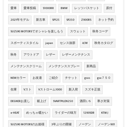
愛車
愛車投稿
S1000RR
BMW
レッツバスケット
原付
2021年モデル
新古車
SP125
SP250
Z900RS
ネット予約
SUZUKI MOTORSでオシャレを楽しもう
スウェット
秋冬コーデ
スポーティスタイル
japan
センス抜群
A/W
秋冬カタログ
秋冬
アウトドア
レザー
レザーメンテナンス
メンテナンスクリーム
メンテナンススプレー
新商品
NEWカラー
お友達
ご紹介
チケット
gsxs
gsx７５０
在庫
Vスト
Vストローム1000
新入荷
スズキ正規
DEGNERお直し
裾上げ
SVARTPILEN250
酒田いS
寒さ対策
e-HEAT
めっちゃ暖かい
ライダーの味方
1290SDR
KTM J
SUZUKI MOTORSのお姫様
3年ぶりの開催
ノーデン
ノーデン901