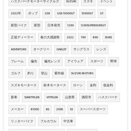
ハスクバーナモーターサイクルズ
SUZUKI
スズキ
イベント
2022年
ポップ
GSX
GSX-S1000GT
S1000GT
GT
新型バイク
新型
日本発売
1290
1290SUPERDUKEGT
正規ディーラー
春の大感謝祭
2022
790
890
DUKE
ADVENTURE
オークリー
OAKLEY
サングラス
レンズ
フレーム
偏光
偏光レンズ
アイウェア
スポーツ
野球
ゴルフ
釣り
登山
紫外線
SUZUKI MOTORS
スズキモータース
鈴木モータース
ローン
金利
低金利
新車
SVARTPILEN
VITPILEN
山形県
酒田市
ハスクバーナ
メーカー
R1000
K6
2006
SS
スーパースポーツ
リッターバイク
フルカウル
中古車