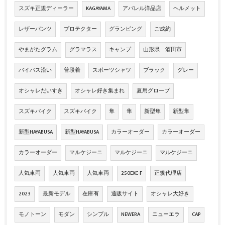
スズキ正規ディーラー
KAGAYAMA
アパレル洋品店
ヘルメット
レザーパンツ
プロテクター
グランピング
ご成約
やまがたグラム
グラマラス
キャンプ
山形県 酒田市
バイパス沿い
普段着
スポーツシャツ
ブラック
グレー
オシャレだいすき
オシャレ好き集まれ
夏用グローブ
スズキバイク
スズキバイク
隼
隼
新型隼
新型隼
新型HAYABUSA
新型HAYABUSA
カラーオーダー
カラーオーダー
カラーオーダー
マルケジーニ
マルケジーニ
マルケジーニ
人気車両
人気車両
人気車両
250EXC-F
正規代理店
2023
最新モデル
在庫有
通販サイト
オシャレ大好き
モノトーン
モダン
シンプル
NEWERA
ニューエラ
CAP