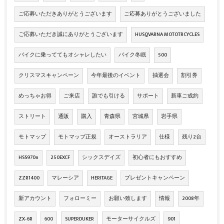
ご応募いただきありがとうございます
ご応募ありがとうございました
ご応募いただき誠にありがとうございます
HUSQVARNA MOTOTRCYCLES
バイクに乗っててもオシャレしたい
バイク冬眠
500
クリスマスキャンペーン
今年最後のイベント
抽選会
割引券
めっちゃお得
ご来店
誰でも引ける
サポート
新車ご成約
ストリート
通販
購入
青森県
宮城県
岩手県
モトマップ
モトマップ正規
オーストラリア
仕様
残り2台
HSS970n
250EXCF
シックスデイズ
初心者にもおすすめ
ZZR1400
マレーシア
HERITAGE
プレゼントキャンペーン
新アカウント
フォローミー
お願い致します
情報
2008年
ZX‐6R
600
SUPERDUKER
モーターサイクルズ
901