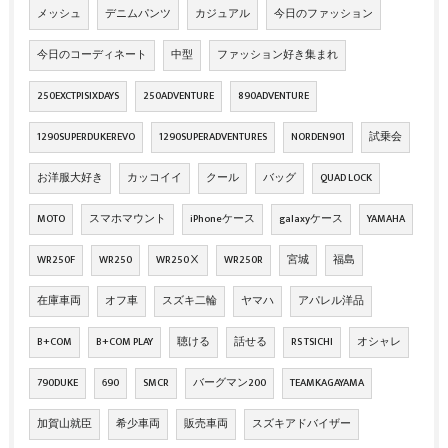
メッシュ
デニムパンツ
カジュアル
今日のファッション
今日のコーディネート
中型
ファッション好き集まれ
250EXCTPISIXDAYS
250ADVENTURE
890ADVENTURE
1290SUPERDUKEREVO
1290SUPERADVENTURES
NORDEN901
試乗会
お洋服大好き
カッコイイ
クール
バッグ
QUAD LOCK
MOTO
スマホマウント
iPhoneケース
galaxyケース
YAMAHA
WR250F
WR250
WR250Ⅹ
WR250R
宮城
福島
在庫車両
オフ車
スズキ二輪
ヤマハ
アパレル洋品
B+COM
B+COM PLAY
聴ける
話せる
RS TSICHI
オシャレ
790DUKE
690
SMCR
バーグマン200
TEAMKAGAYAMA
加賀山就臣
希少車両
販売車両
スズキアドバイザー