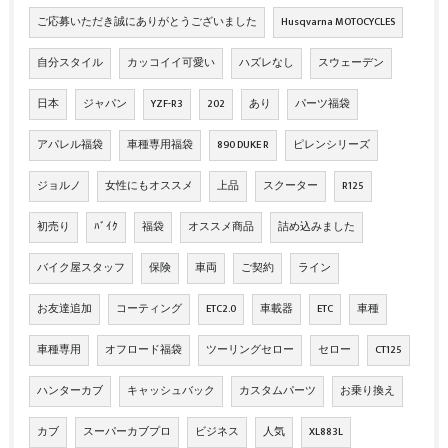
ご応募いただき誠にありがとうございました
Husqvarna MOTOCYCLES
自分スタイル
カッコイイ可愛い
ハズレなし
スウェーデン
日本
ジャパン
YZF-R3
202
あり
パーツ福袋
アパレル福袋
車種専用福袋
890 DUKE R
ピレンシリーズ
ジョルノ
女性にもオススメ
上品
スクーター
R125
初売り
ﾊﾞｲｸ
福袋
オススメ商品
詰め込みました
バイク屋スタッフ
保険
車両
ご契約
ライン
お友達追加
コーティング
ETC2.0
車載器
ETC
車種
車種専用
オフロード福袋
ツーリングセロー
セロー
CT125
ハンターカブ
キャッシュバック
カスタムパーツ
お乗り換え
カブ
スーパーカブプロ
ビジネス
人気
XL883L