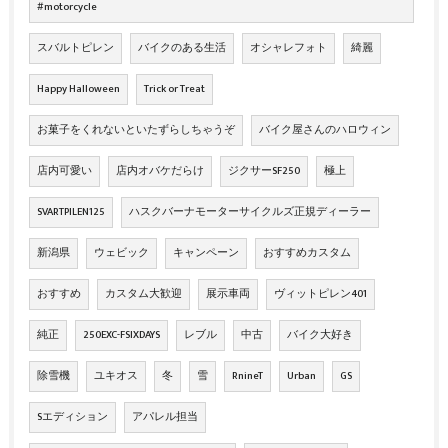
#motorcycle
スバルトピレン
バイクのある生活
オシャレフォト
綺麗
Happy Halloween
Trick or Treat
お菓子をくれないといたずらしちゃうぞ
バイク屋さんのハロウィン
店内可愛い
店内オバケだらけ
ジクサーSF250
極上
SVARTPILEN125
ハスクバーナモーターサイクルズ正規ディーラー
新潟県
ウェビック
キャンペーン
おすすめカスタム
おすすめ
カスタム大歓迎
展示車両
ヴィットピレン401
純正
250EXC-FSIXDAYS
レブル
中古
バイク大好き
除雪機
ユキオス
冬
雪
RnineT
Urban
GS
Sエディション
アパレル担当