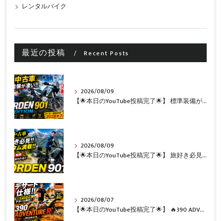
レンタルバイク
最近の投稿
Recent Posts
2026/08/09
【🌟本日のYouTube投稿完了🌟】 標準装備が凄い!!1オーナー・無転倒の極上中古車🔥 「NORDEN 901 EXPEDITION」が入荷いたしました✨ 【Husqvarna Motorcycles山形】
2026/08/09
【🌟本日のYouTube投稿完了🌟】 旅好き必見🔥!!カスタム満載の極上中古車！ 「NORDEN 901」が入荷いたしました✨【Husqvarna Motorcycles山形】
2026/08/07
【🌟本日のYouTube投稿完了🌟】 🔥390 ADVENTURE R × KTM山形 オリジナルデカール仕様誕生🔥