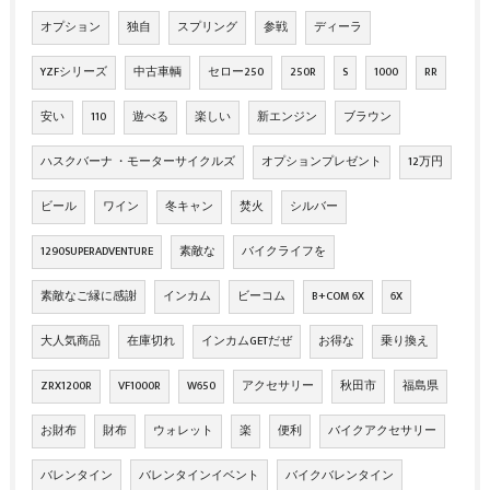
オプション
独自
スプリング
参戦
ディーラ
YZFシリーズ
中古車輌
セロー250
250R
S
1000
RR
安い
110
遊べる
楽しい
新エンジン
ブラウン
ハスクバーナ ・モーターサイクルズ
オプションプレゼント
12万円
ビール
ワイン
冬キャン
焚火
シルバー
1290SUPERADVENTURE
素敵な
バイクライフを
素敵なご縁に感謝
インカム
ビーコム
B+COM 6X
6X
大人気商品
在庫切れ
インカムGETだぜ
お得な
乗り換え
ZRX1200R
VF1000R
W650
アクセサリー
秋田市
福島県
お財布
財布
ウォレット
楽
便利
バイクアクセサリー
バレンタイン
バレンタインイベント
バイクバレンタイン