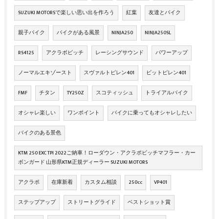
SUZUKI MOTORSで楽しい思い出を作ろう
紅葉
友達とバイク
親子バイク
バイクがある風景
NINJA250
NINJA250SL
RS4125
アクラボビッチ
レーシングサウンド
パワーアップ
ノーマルエキゾースト
スヴァルトピレン401
ビットピレン401
FMF
チタン
TY250Z
スコティッシュ
トライアルバイク
オシャレ楽しい
ワンポイント
バイクに乗ってもオシャレしたい
バイクのある景色
KTM 250 EXC TPI 2022ご納車！ローダウン・アクラポビッチマフラー・カー
ボンガード 山形県KTM正規ディーラー SUZUKI MOTORS
アクラポ
在庫新着
カスタム相談
250cc
VP401
ステップアップ
ストリートグライド
ベストショット賞