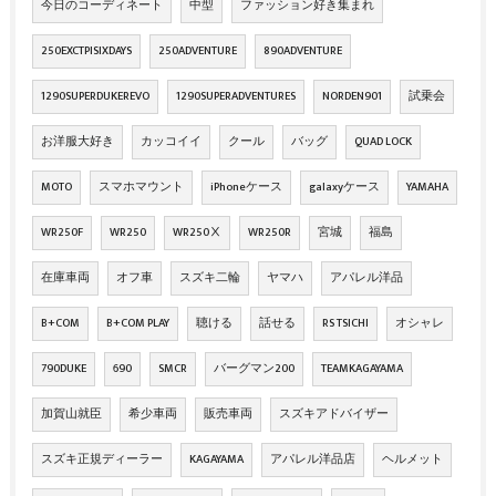
今日のコーディネート
中型
ファッション好き集まれ
250EXCTPISIXDAYS
250ADVENTURE
890ADVENTURE
1290SUPERDUKEREVO
1290SUPERADVENTURES
NORDEN901
試乗会
お洋服大好き
カッコイイ
クール
バッグ
QUAD LOCK
MOTO
スマホマウント
iPhoneケース
galaxyケース
YAMAHA
WR250F
WR250
WR250Ⅹ
WR250R
宮城
福島
在庫車両
オフ車
スズキ二輪
ヤマハ
アパレル洋品
B+COM
B+COM PLAY
聴ける
話せる
RS TSICHI
オシャレ
790DUKE
690
SMCR
バーグマン200
TEAMKAGAYAMA
加賀山就臣
希少車両
販売車両
スズキアドバイザー
スズキ正規ディーラー
KAGAYAMA
アパレル洋品店
ヘルメット