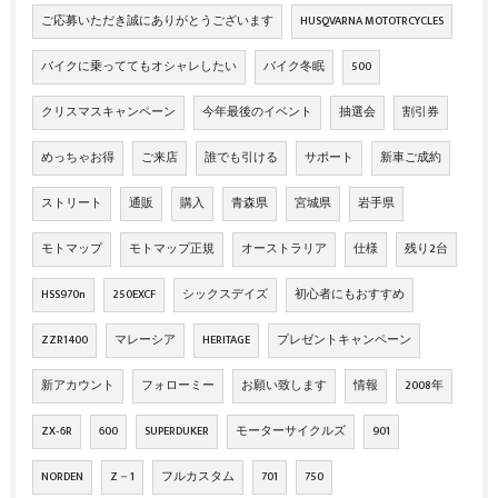
ご応募いただき誠にありがとうございます
HUSQVARNA MOTOTRCYCLES
バイクに乗っててもオシャレしたい
バイク冬眠
500
クリスマスキャンペーン
今年最後のイベント
抽選会
割引券
めっちゃお得
ご来店
誰でも引ける
サポート
新車ご成約
ストリート
通販
購入
青森県
宮城県
岩手県
モトマップ
モトマップ正規
オーストラリア
仕様
残り2台
HSS970n
250EXCF
シックスデイズ
初心者にもおすすめ
ZZR1400
マレーシア
HERITAGE
プレゼントキャンペーン
新アカウント
フォローミー
お願い致します
情報
2008年
ZX‐6R
600
SUPERDUKER
モーターサイクルズ
901
NORDEN
Z－1
フルカスタム
701
750