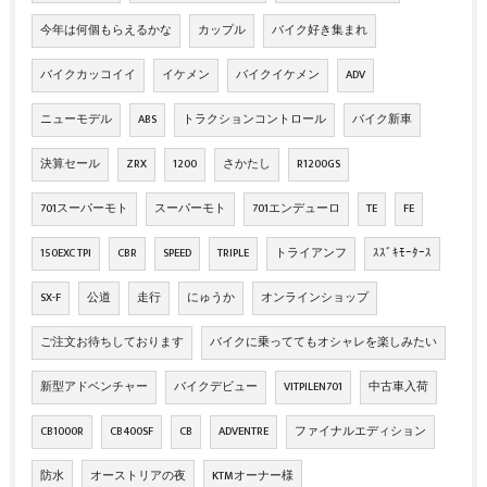
今年は何個もらえるかな
カップル
バイク好き集まれ
バイクカッコイイ
イケメン
バイクイケメン
ADV
ニューモデル
ABS
トラクションコントロール
バイク新車
決算セール
ZRX
1200
さかたし
R1200GS
701スーパーモト
スーパーモト
701エンデューロ
TE
FE
150EXC TPI
CBR
SPEED
TRIPLE
トライアンフ
ｽｽﾞｷﾓｰﾀｰｽ
SX-F
公道
走行
にゅうか
オンラインショップ
ご注文お待ちしております
バイクに乗っててもオシャレを楽しみたい
新型アドベンチャー
バイクデビュー
VITPILEN701
中古車入荷
CB1000R
CB400SF
CB
ADVENTRE
ファイナルエディション
防水
オーストリアの夜
KTMオーナー様