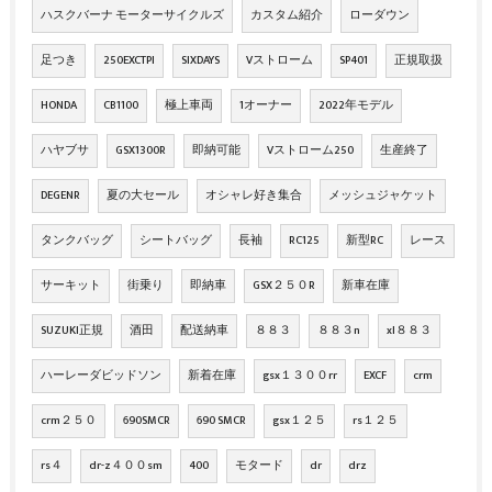
ハスクバーナ モーターサイクルズ
カスタム紹介
ローダウン
足つき
250EXCTPI
SIXDAYS
Vストローム
SP401
正規取扱
HONDA
CB1100
極上車両
1オーナー
2022年モデル
ハヤブサ
GSX1300R
即納可能
Vストローム250
生産終了
DEGENR
夏の大セール
オシャレ好き集合
メッシュジャケット
タンクバッグ
シートバッグ
長袖
RC125
新型RC
レース
サーキット
街乗り
即納車
GSX２５０R
新車在庫
SUZUKI正規
酒田
配送納車
８８３
８８３n
xl８８３
ハーレーダビッドソン
新着在庫
gsx１３００rr
EXCF
crm
crm２５０
690SMCR
690 SMCR
gsx１２５
rs１２５
rs４
dr-z４００sm
400
モタード
dr
drz