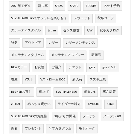
2021年モデル
新古車
SP125
SP250
Z900RS
ネット予約
SUZUKI MOTORSでオシャレを楽しもう
スウェット
秋冬コーデ
スポーティスタイル
japan
センス抜群
A/W
秋冬カタログ
秋冬
アウトドア
レザー
レザーメンテナンス
メンテナンスクリーム
メンテナンススプレー
新商品
NEWカラー
お友達
ご紹介
チケット
gsxs
gsx７５０
在庫
Vスト
Vストローム1000
新入荷
スズキ正規
DEGNERお直し
裾上げ
SVARTPILEN250
酒田いS
寒さ対策
e-HEAT
めっちゃ暖かい
ライダーの味方
1290SDR
KTM J
SUZUKI MOTORSのお姫様
3年ぶりの開催
ノーデン
ノーデン901
新着
プレゼント
ヤマガタグラム
モトオーク