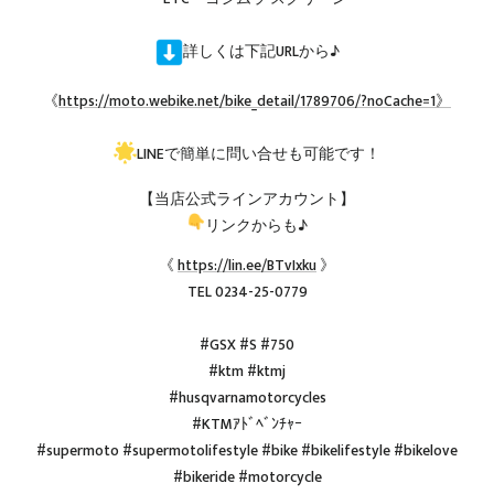
詳しくは下記URLから♪
《
https://moto.webike.net/bike_detail/1789706/?noCache=1》
LINEで簡単に問い合せも可能です！
【当店公式ラインアカウント】
リンクからも♪
《
https://lin.ee/BTvIxku
》
TEL 0234-25-0779
#GSX #S #750
#ktm #ktmj
#husqvarnamotorcycles
#KTMｱﾄﾞﾍﾞﾝﾁｬｰ
#supermoto #supermotolifestyle #bike #bikelifestyle #bikelove
#bikeride #motorcycle