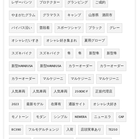
レザーパンツ
プロテクター
グランピング
ご成約
やまがたグラム
グラマラス
キャンプ
山形県 酒田市
バイパス沿い
普段着
スポーツシャツ
ブラック
グレー
オシャレだいすき
オシャレ好き集まれ
夏用グローブ
スズキバイク
スズキバイク
隼
隼
新型隼
新型隼
新型HAYABUSA
新型HAYABUSA
カラーオーダー
カラーオーダー
カラーオーダー
マルケジーニ
マルケジーニ
マルケジーニ
人気車両
人気車両
人気車両
250EXC-F
正規代理店
2023
最新モデル
在庫有
通販サイト
オシャレ大好き
モノトーン
モダン
シンプル
NEWERA
ニューエラ
CAP
RC390
フルモデルチェンジ
入荷
店頭実車あり
TE250