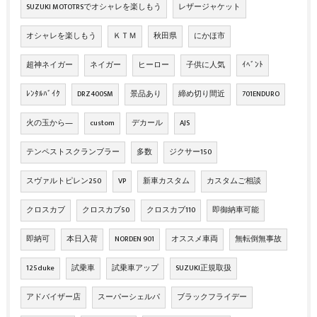
SUZUKI MOTOTRSでオシャレを楽しもう
レザージャケット
オシャレを楽しもう
ＫＴＭ
秋田県
にかほ市
超神ネイガー
ネイガー
ヒーロー
子供に人気
ｲﾍﾞﾝﾄ
ﾚﾝﾀﾙﾊﾞｲｸ
DRZ400SM
景品あり
締め切り間近
701ENDURO
火の玉から―
custom
デカール
AJS
テンペストスクランブラー
多数
ジクサー150
スヴァルトピレン250
VP
新車カスタム
カスタムご相談
クロスカブ
クロスカブ50
クロスカブ110
即御納車可能
即納可
本日入荷
NORDEN 901
オススメ車両
無転倒無事故
125duke
試乗車
試乗車アップ
SUZUKI正規取扱
アドバイザー店
スーパーシェルパ
ブラックフライデー