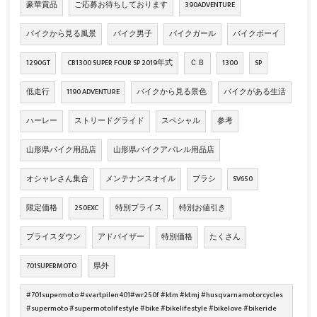
豪華賞品
ご応募お待ちしております
390ADVENTURE
バイクから見る風景
バイク男子
バイクガール
バイクボーイ
1290GT
CB1300 SUPER FOUR SP 2019年式
ＣＢ
1300
SP
低走行
1190 ADVENTURE
バイクから見る景色
バイクがある生活
ハーレー
ストリードグライド
スペシャル
参考
山形県バイク用品店
山形県バイクアパレル用品店
オシャレさん集合
メンテナンスオイル
ブラシ
SV650
限定価格
250EXC
特別プライス
特別お値引き
プライスダウン
アドバイザー
特別価格
たくさん
701SUPERMOTO
県外
#701supermoto #svartpilen401#wr250f #ktm #ktmj #husqvarnamotorcycles
#supermoto #supermotolifestyle #bike #bikelifestyle #bikelove #bikeride