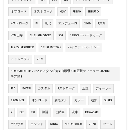
オフロード
２ストローク
HQV
FE250
ENDURO
4ストローク
FI
東北
エンデューロ
2019
2気筒
KTM山形
SUZUKIMOTORS
SDR
1290スーパードゥーク
1290SUPERDUKER
SZUKI MOTORS
バイクアドベンチャー
ミドルクラス
2021
KTM 150 EXC TPI 2022 カスタム紹介♪山形県 KTM正規ディーラー SUZUKI
MOTORS
150
EXCTPI
カスタム
2ストローク
正規
ディーラー
890DUKER
オンロード
新モデル
カラー
追加
SUPER
R
EXC
TPI
練習
ご納車
洗車
KAWASAKI
カワサキ
ニンジャ
NINJA
NINJA1000SX
2020
セール