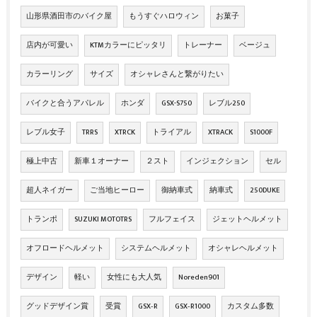
山形県酒田市のバイク屋
もうすぐハロウィン
お菓子
店内が可愛い
KTMカラーにピッタリ
トレーナー
ベージュ
カラーリング
サイズ
オシャレさんと繋がりたい
バイクと合うアパレル
ホンダ
GSX-S750
レブル250
レブル女子
TRRS
XTRCK
トライアル
XTRACK
S1000F
極上中古
新車１オーナー
２スト
インジェクション
セル
超人ネイガー
ご当地ヒーロー
御納車式
納車式
250DUKE
トランポ
SUZUKI MOTOTRS
フルフェイス
ジェットヘルメット
オフロードヘルメット
システムヘルメット
オシャレヘルメット
デザイン
軽い
女性にも大人気
Noreden901
グッドデザイン賞
受賞
GSX‐R
GSX‐R1000
カスタム多数