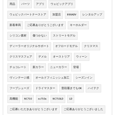
用品
パーツ
アプリ
ウェビックアプリ
ウェビックパートナーストア
加盟店
890ADV
レンタルアップ
新着車両
ご応募ありがとうございます
キーホルダー
シリコン素材
傷つかない
ストリートモデル
ディーラーオリジナルサポート
オフロードモデル
クリスマス
クリスマスフェア
デメル
オーストリア
ウィーン
チョコレート
新カラー
ニューカラー
登場
ヴィンテージ感
オールドフィニッシュ加工
シーズンイン
フープシューズ
ドライマスター
普段履きでもOK
ハイテク
高機能
NC750
nc750x
NC750LD
LD
ご応募いただきありがとうございます
ご応募ありがとうございました