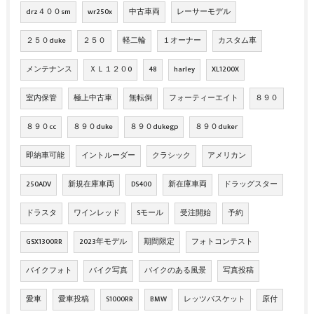
drz４００sm
wr250x
中古車両
レーサーモデル
２５０duke
２５０
軽二輪
１オーナー
カスタム車
メンテナンス
ＸＬ１２０0
48
harley
XL1200X
室内保管
極上中古車
無転倒
フォーティーエイト
８９０
８９０cc
８９０duke
８９０dukegp
８９０duker
即納車可能
イントルーダー
クラシック
アメリカン
250ADV
新規在庫車両
DS400
新在庫車両
ドラッグスター
ドラスタ
ワインレッド
Sモール
受注開始
予約
GSX1300RR
2023年モデル
期間限定
フォトコンテスト
バイクフォト
バイク写真
バイクのある風景
写真投稿
愛車
愛車投稿
S1000RR
BMW
レッツバスケット
原付