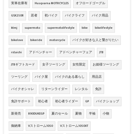
実車在庫有
Husqvarna MOTRCYCLES
オフロードゴーグル
GSX250R
若者
初バイク
バイクライフ
バイク用品
ktmj
supermoto
supermotolifestyle
bike
bikelifestyle
bikelove
bikeride
motorcycle
バイクが好きな人と繋がりたい
rstaichi
アドベンチャー
アドベンチャーフェア
JTB
JTBギフトカード
女子ツーリング
女性限定
お姫様ツーリング
ツーリング
バイク屋
バイクのある暮らし
用品店
バイクオシャレ
リターンライダー
レンタル
免許
免許サポート
初心者
初心者ライダー
GP
バイクショップ
新発売
890DUKEGP
夏のセール
夏物
半袖
小物
御納車
Vストローム1050
Vストローム1050XT