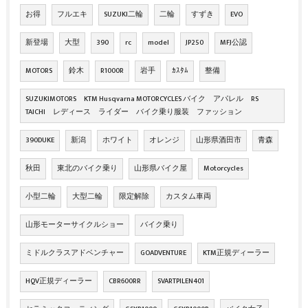
お得
フルエキ
SUZUKI二輪
二輪
すずき
EVO
新登場
大型
390
rc
model
JP250
MFJ公認
MOTORS
鈴木
R1000R
岩手
ｶｽﾀﾑ
整備
SUZUKIMOTORS KTM Husqvarna MOTORCYCLES バイク アパレル RS
TAICHI レディース ライダー バイク乗り服装 ファッション
390DUKE
新潟
ホワイト
オレンジ
山形県酒田市
青森
秋田
東北のバイク乗り
山形県バイク屋
Motorcycles
小型二輪
大型二輪
限定解除
カスタム車両
山形モーターサイクルショー
バイク乗り
ミドルクラスアドベンチャー
GOADVENTURE
KTM正規ディーラー
HQV正規ディーラー
CBR600RR
SVARTPILEN401