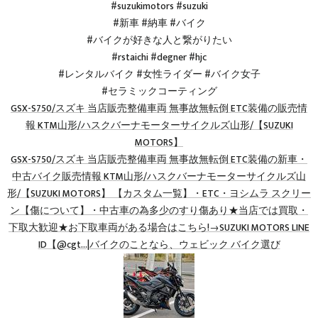
#suzukimotors #suzuki
#新車 #納車 #バイク
#バイクが好きな人と繋がりたい
#rstaichi #degner #hjc
#レンタルバイク #女性ライダー #バイク女子
#セラミックコーティング
GSX-S750/スズキ 当店販売整備車両 無事故無転倒 ETC装備の販売情
報 KTM山形/ハスクバーナモーターサイクルズ山形/【SUZUKI
MOTORS】
GSX-S750/スズキ 当店販売整備車両 無事故無転倒 ETC装備の新車・
中古バイク販売情報 KTM山形/ハスクバーナモーターサイクルズ山
形/【SUZUKI MOTORS】 【カスタム一覧】・ETC・ヨシムラ スクリー
ン【傷について】・中古車の為多少のすり傷あり★当店では買取・
下取大歓迎★お下取車両がある場合はこちら!→SUZUKI MOTORS LINE
ID【@cgt…|バイクのことなら、ウェビック バイク選び