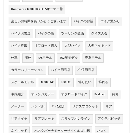
Husqvarna MOTORCYCLESオーナー様
楽しいお時間をありがとうございます
バイクのお話
バイク繋がり
バイクお友達
バイクの輪
ツーリング企画
クイズ大会
バイク春服
オフロード購入
大型バイク
大型ネイキッド
外車
海外
S/Sモデル
202年モデル
春夏モデル
カラーバリエーション
バイク用品店
ﾊﾞｲｸ用品店
スケールモデル
MOTO GP
300 EXC
飾りたい
飾れる
車両紹介
オレンジカラー
オフロードバイク
Braktec
紹介
メーター
ハンドル
ﾊﾞｲｸ紹介
リアスプロケット
リア
リアタイヤ
リアブレーキ
スリップオンライン
アクラポビッチ
ネイキッド
ハスクバーナモーターサイクルズ山形
ハスク