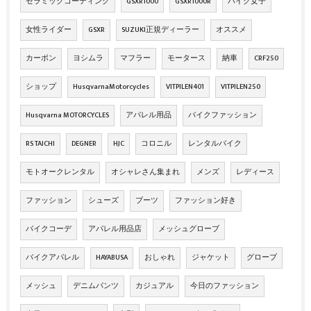
セラミックコーティング
GSXR1000
GSXR1000R
バイク女子
女性ライダー
GSXR
SUZUKI正規ディーラー
オススメ
カーボン
ヨシムラ
マフラー
モータース
納車
CRF250
ショップ
HusqvarnaMotorcycles
VITPILEN401
VITPILEN250
Husqvarna MOTORCYCLES
アパレル用品
バイクファッション
RS TAICHI
DEGNER
HJC
コロニル
レンタルバイク
モトオークレンタル
オシャレさん集まれ
メンズ
レディース
ファッション
シューズ
ブーツ
ファッション好き
バイクコーデ
アパレル用品店
メッシュグローブ
バイクアパレル
HAYABUSA
おしゃれ
ジャケット
グローブ
メッシュ
デニムパンツ
カジュアル
今日のファッション