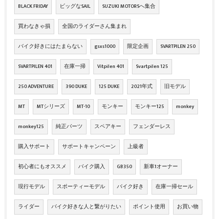
BLACK FRIDAY
ビッグなSAIL
SUZUKI MOTORSへ集合
買わなきゃ損
全国のライダーさん集まれ
バイク好きにはたまらない
gsxs1000
限定企画
SVARTPILEN 250
SVARTPILEN 401
在庫一掃
Vitpilen 401
Svartpilen 125
250 ADVENTURE
390 DUKE
125 DUKE
2021年式
旧モデル
MT
MTシリーズ
MT-10
モンキー
モンキー125
monkey
monkey125
純正パーツ
スペアキー
フェンダーレス
購入サポート
サポートキャンペーン
上級者
初心者にもオススメ
バイク購入
GB350
新車1オーナー
現行モデル
スポーティーモデル
バイク好き
在庫一掃セール
ライダー
バイク好きな人と繋がりたい
ポイント使用
お買い物