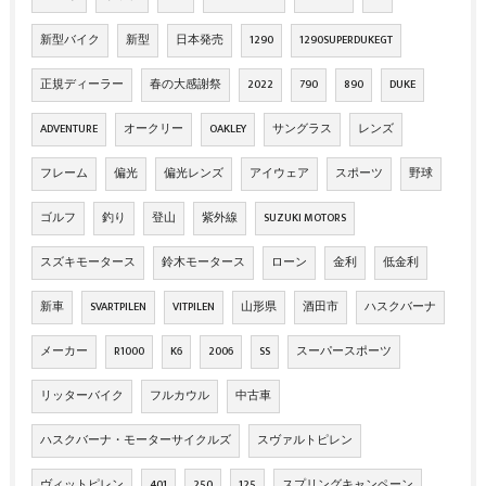
新型バイク
新型
日本発売
1290
1290SUPERDUKEGT
正規ディーラー
春の大感謝祭
2022
790
890
DUKE
ADVENTURE
オークリー
OAKLEY
サングラス
レンズ
フレーム
偏光
偏光レンズ
アイウェア
スポーツ
野球
ゴルフ
釣り
登山
紫外線
SUZUKI MOTORS
スズキモータース
鈴木モータース
ローン
金利
低金利
新車
SVARTPILEN
VITPILEN
山形県
酒田市
ハスクバーナ
メーカー
R1000
K6
2006
SS
スーパースポーツ
リッターバイク
フルカウル
中古車
ハスクバーナ・モーターサイクルズ
スヴァルトピレン
ヴィットピレン
401
250
125
スプリングキャンペーン