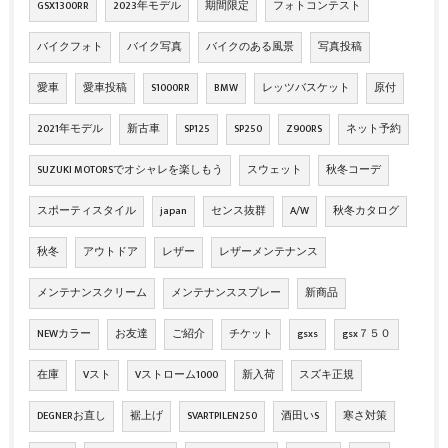
GSX1300RR
2023年モデル
期間限定
フォトコンテスト
バイクフォト
バイク写真
バイクのある風景
写真投稿
愛車
愛車投稿
S1000RR
BMW
レッツバスケット
原付
2021年モデル
新古車
SP125
SP250
Z900RS
ネット予約
SUZUKI MOTORSでオシャレを楽しもう
スウェット
秋冬コーデ
スポーティスタイル
japan
センス抜群
A/W
秋冬カタログ
秋冬
アウトドア
レザー
レザーメンテナンス
メンテナンスクリーム
メンテナンススプレー
新商品
NEWカラー
お友達
ご紹介
チケット
gsxs
gsx７５０
在庫
Vスト
Vストローム1000
新入荷
スズキ正規
DEGNERお直し
裾上げ
SVARTPILEN250
酒田いS
寒さ対策