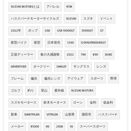
SUZUKI MOTORSとは
アパレル
KTM
ハスクバーナモーターサイクルズ
SUZUKI
スズキ
イベント
2022年
ポップ
GSX
GSX-S1000GT
S1000GT
GT
新型バイク
新型
日本発売
1290
1290SUPERDUKEGT
正規ディーラー
春の大感謝祭
2022
790
890
DUKE
ADVENTURE
オークリー
OAKLEY
サングラス
レンズ
フレーム
偏光
偏光レンズ
アイウェア
スポーツ
野球
ゴルフ
釣り
登山
紫外線
SUZUKI MOTORS
スズキモータース
鈴木モータース
ローン
金利
低金利
新車
SVARTPILEN
VITPILEN
山形県
酒田市
ハスクバーナ
メーカー
R1000
K6
2006
SS
スーパースポーツ