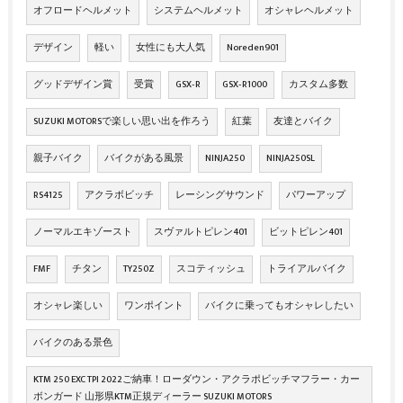
オフロードヘルメット
システムヘルメット
オシャレヘルメット
デザイン
軽い
女性にも大人気
Noreden901
グッドデザイン賞
受賞
GSX‐R
GSX‐R1000
カスタム多数
SUZUKI MOTORSで楽しい思い出を作ろう
紅葉
友達とバイク
親子バイク
バイクがある風景
NINJA250
NINJA250SL
RS4125
アクラボビッチ
レーシングサウンド
パワーアップ
ノーマルエキゾースト
スヴァルトピレン401
ビットピレン401
FMF
チタン
TY250Z
スコティッシュ
トライアルバイク
オシャレ楽しい
ワンポイント
バイクに乗ってもオシャレしたい
バイクのある景色
KTM 250 EXC TPI 2022ご納車！ローダウン・アクラポビッチマフラー・カー
ボンガード 山形県KTM正規ディーラー SUZUKI MOTORS