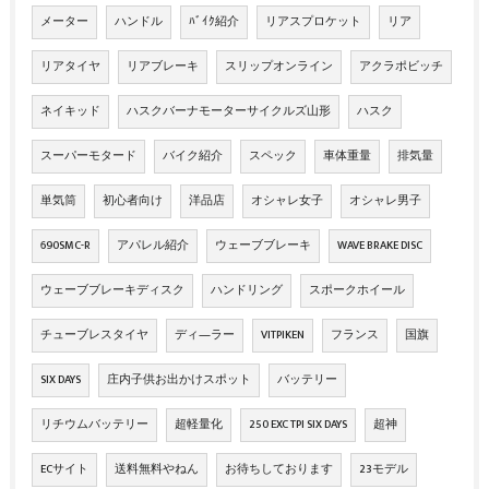
メーター
ハンドル
ﾊﾞｲｸ紹介
リアスプロケット
リア
リアタイヤ
リアブレーキ
スリップオンライン
アクラポビッチ
ネイキッド
ハスクバーナモーターサイクルズ山形
ハスク
スーパーモタード
バイク紹介
スペック
車体重量
排気量
単気筒
初心者向け
洋品店
オシャレ女子
オシャレ男子
690SMC-R
アパレル紹介
ウェーブブレーキ
WAVE BRAKE DISC
ウェーブブレーキディスク
ハンドリング
スポークホイール
チューブレスタイヤ
ディ―ラー
VITPIKEN
フランス
国旗
SIX DAYS
庄内子供お出かけスポット
バッテリー
リチウムバッテリー
超軽量化
250 EXC TPI SIX DAYS
超神
ECサイト
送料無料やねん
お待ちしております
23モデル