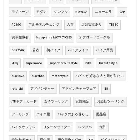
モノトーン
モダン
シンプル
NEWERA
ニューエラ
CAP
RC390
フルモデルチェンジ
入荷
店頭実車あり
TE250
実車在庫有
Husqvarna MOTRCYCLES
オフロードゴーグル
GSX250R
若者
初バイク
バイクライフ
バイク用品
ktmj
supermoto
supermotolifestyle
bike
bikelifestyle
bikelove
bikeride
motorcycle
バイクが好きな人と繋がりたい
rstaichi
アドベンチャー
アドベンチャーフェア
JTB
JTBギフトカード
女子ツーリング
女性限定
お姫様ツーリング
ツーリング
バイク屋
バイクのある暮らし
用品店
バイクオシャレ
リターンライダー
レンタル
免許
免許サポート
初心者
初心者ライダー
GP
バイクショップ