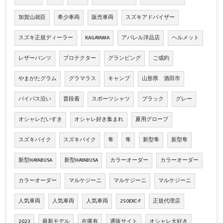
加賀山就臣
希少車両
販売車両
スズキアドバイザー
スズキ正規ディーラー
KAGAYAMA
アパレル洋品店
ヘルメット
レザーパンツ
プロテクター
グランピング
ご成約
やまがたグラム
グラマラス
キャンプ
山形県 酒田市
バイパス沿い
普段着
スポーツシャツ
ブラック
グレー
オシャレだいすき
オシャレ好き集まれ
夏用グローブ
スズキバイク
スズキバイク
隼
隼
新型隼
新型隼
新型HAYABUSA
新型HAYABUSA
カラーオーダー
カラーオーダー
カラーオーダー
マルケジーニ
マルケジーニ
マルケジーニ
人気車両
人気車両
人気車両
250EXC-F
正規代理店
2023
最新モデル
在庫有
通販サイト
オシャレ大好き