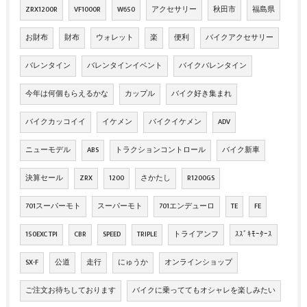
ZRX1200R
VF1000R
W650
アクセサリー
秋田市
福島県
お財布
財布
ウォレット
楽
便利
バイクアクセサリー
バレンタイン
バレンタインイベント
バイクバレンタイン
今年は何個もらえるかな
カップル
バイク好き集まれ
バイクカッコイイ
イケメン
バイクイケメン
ADV
ニューモデル
ABS
トラクションコントロール
バイク新車
決算セール
ZRX
1200
さかたし
R1200GS
701スーパーモト
スーパーモト
701エンデューロ
TE
FE
150EXC TPI
CBR
SPEED
TRIPLE
トライアンフ
ｽｽﾞｷﾓｰﾀｰｽ
SX-F
公道
走行
にゅうか
オンラインショップ
ご注文お待ちしております
バイクに乗っててもオシャレを楽しみたい