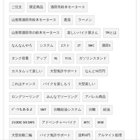
ご注文
限定商品
酒田市鈴木モータース
山形県酒田市鈴木モータース
透湿
ラーメン
山形県酒田市の鈴木モータース
楽しいバイク屋さん
TPIとは
なんなんやろ
システム
2スト
2T
SMC
酒田S
タンク容量
アップ
9L
11.5L
ガソリンスタンド
カスタムって楽しい
大型免許サポート
なんと10万円
これはチャンス
バイクを楽しもう
大型楽しい
ロングツーリング
みんなでツーリング
アパレル商品
ﾊﾟｰﾂもあるよ
SMT
分離給油システム
分離
給油
250EXC SIX DAYS
アドベンチャーバイク
MTC
MSR
大型自動二輪
バイク免許サポート
送料0円
アルマイト処理