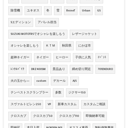
除雪機
ユキオス
冬
雪
RnineT
Urban
GS
Sエディション
アパレル担当
SUZUKI MOTOTRSでオシャレを楽しもう
レザージャケット
オシャレを楽しもう
ＫＴＭ
秋田県
にかほ市
超神ネイガー
ネイガー
ヒーロー
子供に人気
ｲﾍﾞﾝﾄ
ﾚﾝﾀﾙﾊﾞｲｸ
DRZ400SM
景品あり
締め切り間近
701ENDURO
火の玉から―
custom
デカール
AJS
テンペストスクランブラー
多数
ジクサー150
スヴァルトピレン250
VP
新車カスタム
カスタムご相談
クロスカブ
クロスカブ50
クロスカブ110
即御納車可能
即納可
本日入荷
NORDEN 901
オススメ車両
無転倒無事故