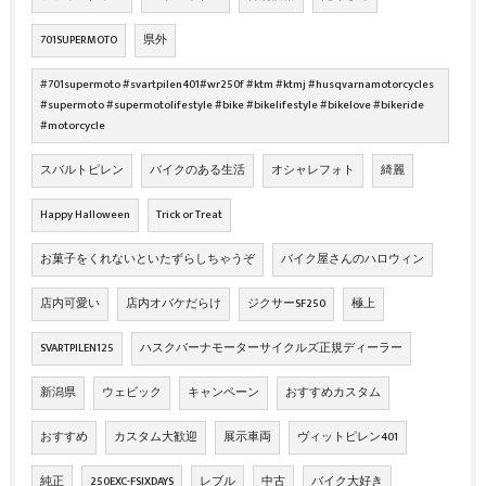
701SUPERMOTO
県外
#701supermoto #svartpilen401#wr250f #ktm #ktmj #husqvarnamotorcycles
#supermoto #supermotolifestyle #bike #bikelifestyle #bikelove #bikeride
#motorcycle
スバルトピレン
バイクのある生活
オシャレフォト
綺麗
Happy Halloween
Trick or Treat
お菓子をくれないといたずらしちゃうぞ
バイク屋さんのハロウィン
店内可愛い
店内オバケだらけ
ジクサーSF250
極上
SVARTPILEN125
ハスクバーナモーターサイクルズ正規ディーラー
新潟県
ウェビック
キャンペーン
おすすめカスタム
おすすめ
カスタム大歓迎
展示車両
ヴィットピレン401
純正
250EXC-FSIXDAYS
レブル
中古
バイク大好き