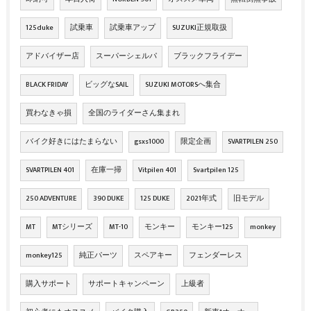
125duke
試乗車
試乗車アップ
SUZUKI正規取扱
アドバイザー店
スーパーシェルパ
ブラックフライデー
BLACK FRIDAY
ビッグなSAIL
SUZUKI MOTORSへ集合
買わなきゃ損
全国のライダーさん集まれ
バイク好きにはたまらない
gsxs1000
限定企画
SVARTPILEN 250
SVARTPILEN 401
在庫一掃
Vitpilen 401
Svartpilen 125
250 ADVENTURE
390 DUKE
125 DUKE
2021年式
旧モデル
MT
MTシリーズ
MT-10
モンキー
モンキー125
monkey
monkey125
純正パーツ
スペアキー
フェンダーレス
購入サポート
サポートキャンペーン
上級者