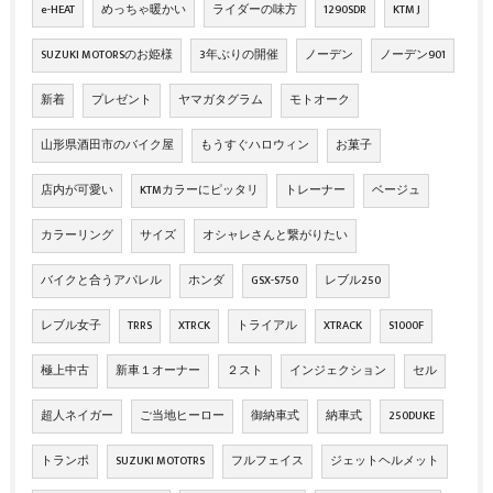
e-HEAT
めっちゃ暖かい
ライダーの味方
1290SDR
KTM J
SUZUKI MOTORSのお姫様
3年ぶりの開催
ノーデン
ノーデン901
新着
プレゼント
ヤマガタグラム
モトオーク
山形県酒田市のバイク屋
もうすぐハロウィン
お菓子
店内が可愛い
KTMカラーにピッタリ
トレーナー
ベージュ
カラーリング
サイズ
オシャレさんと繋がりたい
バイクと合うアパレル
ホンダ
GSX-S750
レブル250
レブル女子
TRRS
XTRCK
トライアル
XTRACK
S1000F
極上中古
新車１オーナー
２スト
インジェクション
セル
超人ネイガー
ご当地ヒーロー
御納車式
納車式
250DUKE
トランポ
SUZUKI MOTOTRS
フルフェイス
ジェットヘルメット