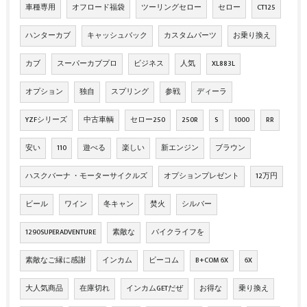
車種専用
オフロード福袋
ツーリングセロー
セロー
CT125
ハンターカブ
キャッシュバック
カスタムパーツ
お乗り換え
カブ
スーパーカブプロ
ビジネス
人気
XL883L
オプション
独自
スプリング
参戦
ディーラ
YZFシリーズ
中古車輌
セロー250
250R
S
1000
RR
安い
110
遊べる
楽しい
新エンジン
ブラウン
ハスクバーナ ・モーターサイクルズ
オプションプレゼント
12万円
ビール
ワイン
冬キャン
焚火
シルバー
1290SUPERADVENTURE
素敵な
バイクライフを
素敵なご縁に感謝
インカム
ビーコム
B+COM 6X
6X
大人気商品
在庫切れ
インカムGETだぜ
お得な
乗り換え