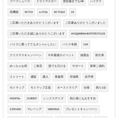
フープシューズ
ドライマスター
普段履きでもOK
ハイテク
高機能
NC750
nc750x
NC750LD
LD
ご応募いただきありがとうございます
ご応募ありがとうございました
ご応募いただき誠にありがとうございます
HUSQVARNA MOTOTRCYCLES
バイクに乗っててもオシャレしたい
バイク冬眠
500
クリスマスキャンペーン
今年最後のイベント
抽選会
割引券
めっちゃお得
ご来店
誰でも引ける
サポート
新車ご成約
ストリート
通販
購入
青森県
宮城県
岩手県
モトマップ
モトマップ正規
オーストラリア
仕様
残り2台
HSS970n
250EXCF
シックスデイズ
初心者にもおすすめ
ZZR1400
マレーシア
HERITAGE
プレゼントキャンペーン