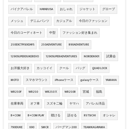
バイクアパレル
HAYABUSA
おしゃれ
ジャケット
グローブ
メッシュ
デニムパンツ
カジュアル
今日のファッション
今日のコーディネート
中型
ファッション好き集まれ
250EXCTPISIXDAYS
250ADVENTURE
890ADVENTURE
1290SUPERDUKEREVO
1290SUPERADVENTURES
NORDEN901
試乗会
お洋服大好き
カッコイイ
クール
バッグ
QUAD LOCK
MOTO
スマホマウント
iPhoneケース
galaxyケース
YAMAHA
WR250F
WR250
WR250Ⅹ
WR250R
宮城
福島
在庫車両
オフ車
スズキ二輪
ヤマハ
アパレル洋品
B+COM
B+COM PLAY
聴ける
話せる
RS TSICHI
オシャレ
790DUKE
690
SMCR
バーグマン200
TEAMKAGAYAMA