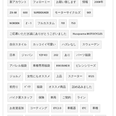
新アカウント
フォローミー
お願い致します
情報
2008年
ZX‐6R
600
SUPERDUKER
モーターサイクルズ
901
NORDEN
Z－1
フルカスタム
701
750
ご応募いただき誠にありがとうございました
Husqvarna MOTOCYCLES
自分スタイル
カッコイイ可愛い
ハズレなし
スウェーデン
日本
ジャパン
YZF-R3
202
あり
パーツ福袋
アパレル福袋
車種専用福袋
890 DUKE R
ピレンシリーズ
ジョルノ
女性にもオススメ
上品
スクーター
R125
初売り
ﾊﾞｲｸ
福袋
オススメ商品
詰め込みました
バイク屋スタッフ
保険
車両
ご契約
ライン
お友達追加
コーティング
ETC2.0
車載器
ETC
車種