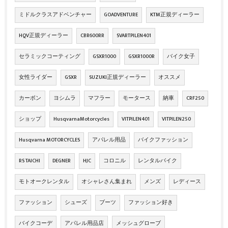
ミドルクラスアドベンチャー
GOADVENTURE
KTM正規ディーラー
HQV正規ディーラー
CBR600RR
SVARTPILEN401
セラミックコーティング
GSXR1000
GSXR1000R
バイク女子
女性ライダー
GSXR
SUZUKI正規ディーラー
オススメ
カーボン
ヨシムラ
マフラー
モータース
納車
CRF250
ショップ
HusqvarnaMotorcycles
VITPILEN401
VITPILEN250
Husqvarna MOTORCYCLES
アパレル用品
バイクファッション
RS TAICHI
DEGNER
HJC
コロニル
レンタルバイク
モトオークレンタル
オシャレさん集まれ
メンズ
レディース
ファッション
シューズ
ブーツ
ファッション好き
バイクコーデ
アパレル用品店
メッシュグローブ