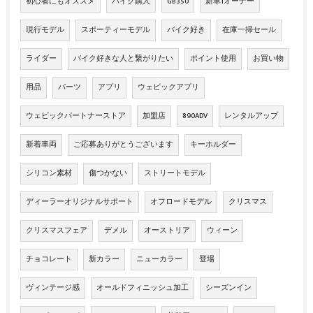
初心者にもオススメ
バイク購入
GB350
新車1オーナー
現行モデル
スポーティーモデル
バイク好き
在庫一掃セール
ライダー
バイク好きな人と繋がりたい
ポイント使用
お買い物
用品
パーツ
アプリ
ウェビックアプリ
ウェビックパートナーストア
加盟店
890ADV
レンタルアップ
新着車両
ご応募ありがとうございます
キーホルダー
シリコン素材
傷つかない
ストリートモデル
ディーラーオリジナルサポート
オフロードモデル
クリスマス
クリスマスフェア
デメル
オーストリア
ウィーン
チョコレート
新カラー
ニューカラー
登場
ヴィンテージ感
オールドフィニッシュ加工
シーズンイン