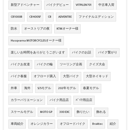
新型アドベンチャー
バイクデビュー
VITPILEN701
中古車入荷
CB1000R
CB400SF
CB
ADVENTRE
ファイナルエディション
防水
オーストリアの夜
KTMオーナー様
Husqvarna MOTORCYCLESオーナー様
楽しいお時間をありがとうございます
バイクのお話
バイク繋がり
バイクお友達
バイクの輪
ツーリング企画
クイズ大会
バイク春服
オフロード購入
大型バイク
大型ネイキッド
外車
海外
S/Sモデル
202年モデル
春夏モデル
カラーバリエーション
バイク用品店
ﾊﾞｲｸ用品店
スケールモデル
MOTO GP
300 EXC
飾りたい
飾れる
車両紹介
オレンジカラー
オフロードバイク
Braktec
紹介