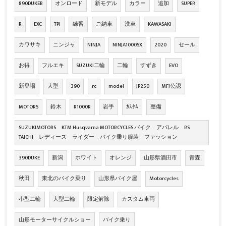
890DUKER
オンロード
新モデル
カラー
追加
SUPER
R
EXC
TPI
練習
ご納車
洗車
KAWASAKI
カワサキ
ニンジャ
NINJA
NINJA1000SX
2020
セール
お得
フルエキ
SUZUKI二輪
二輪
すずき
EVO
新登場
大型
390
rc
model
JP250
MFJ公認
MOTORS
鈴木
R1000R
岩手
ｶｽﾀﾑ
整備
SUZUKIMOTORS KTM Husqvarna MOTORCYCLES バイク アパレル RS
TAICHI レディース ライダー バイク乗り服装 ファッション
390DUKE
新潟
ホワイト
オレンジ
山形県酒田市
青森
秋田
東北のバイク乗り
山形県バイク屋
Motorcycles
小型二輪
大型二輪
限定解除
カスタム車両
山形モーターサイクルショー
バイク乗り