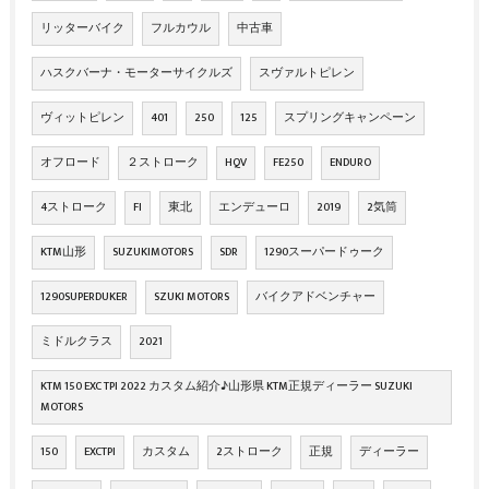
リッターバイク
フルカウル
中古車
ハスクバーナ・モーターサイクルズ
スヴァルトピレン
ヴィットピレン
401
250
125
スプリングキャンペーン
オフロード
２ストローク
HQV
FE250
ENDURO
4ストローク
FI
東北
エンデューロ
2019
2気筒
KTM山形
SUZUKIMOTORS
SDR
1290スーパードゥーク
1290SUPERDUKER
SZUKI MOTORS
バイクアドベンチャー
ミドルクラス
2021
KTM 150 EXC TPI 2022 カスタム紹介♪山形県 KTM正規ディーラー SUZUKI
MOTORS
150
EXCTPI
カスタム
2ストローク
正規
ディーラー