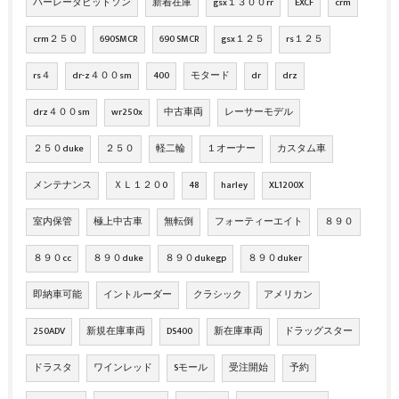
ハーレーダビッドソン
新着在庫
gsx１３００rr
EXCF
crm
crm２５０
690SMCR
690 SMCR
gsx１２５
rs１２５
rs４
dr-z４００sm
400
モタード
dr
drz
drz４００sm
wr250x
中古車両
レーサーモデル
２５０duke
２５０
軽二輪
１オーナー
カスタム車
メンテナンス
ＸＬ１２０0
48
harley
XL1200X
室内保管
極上中古車
無転倒
フォーティーエイト
８９０
８９０cc
８９０duke
８９０dukegp
８９０duker
即納車可能
イントルーダー
クラシック
アメリカン
250ADV
新規在庫車両
DS400
新在庫車両
ドラッグスター
ドラスタ
ワインレッド
Sモール
受注開始
予約