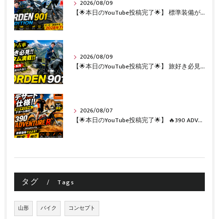
2026/08/09
【🌟本日のYouTube投稿完了🌟】 標準装備が凄い!!1オーナー・無転倒の極上中古車🔥 「NORDEN 901 EXPEDITION」が入荷いたしました✨ 【Husqvarna Motorcycles山形】
2026/08/09
【🌟本日のYouTube投稿完了🌟】 旅好き必見🔥!!カスタム満載の極上中古車！ 「NORDEN 901」が入荷いたしました✨【Husqvarna Motorcycles山形】
2026/08/07
【🌟本日のYouTube投稿完了🌟】 🔥390 ADVENTURE R × KTM山形 オリジナルデカール仕様誕生🔥
タグ
Tags
山形
バイク
コンセプト