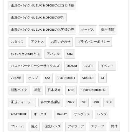
山形のバイク･SUZUKI MOTORSの口コミ情報
山形のバイク･SUZUKI MOTORSの評判
山形のバイク･SUZUKI MOTORSのお客様の声
サービス
採用情報
スタッフ
アクセス
お問い合わせ
プライバシーポリシー
SUZUKI MOTORSとは
アパレル
KTM
ハスクバーナモーターサイクルズ
SUZUKI
スズキ
イベント
2022年
ポップ
GSX
GSX-S1000GT
S1000GT
GT
新型バイク
新型
日本発売
1290
1290SUPERDUKEGT
正規ディーラー
春の大感謝祭
2022
790
890
DUKE
ADVENTURE
オークリー
OAKLEY
サングラス
レンズ
フレーム
偏光
偏光レンズ
アイウェア
スポーツ
野球