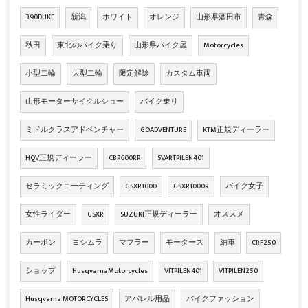
390DUKE
新潟
ホワイト
オレンジ
山形県酒田市
青森
秋田
東北のバイク乗り
山形県バイク屋
Motorcycles
小型二輪
大型二輪
限定解除
カスタム車両
山形モーターサイクルショー
バイク乗り
ミドルクラスアドベンチャー
GOADVENTURE
KTM正規ディーラー
HQV正規ディーラー
CBR600RR
SVARTPILEN401
セラミックコーティング
GSXR1000
GSXR1000R
バイク女子
女性ライダー
GSXR
SUZUKI正規ディーラー
オススメ
カーボン
ヨシムラ
マフラー
モータース
納車
CRF250
ショップ
HusqvarnaMotorcycles
VITPILEN401
VITPILEN250
Husqvarna MOTORCYCLES
アパレル用品
バイクファッション