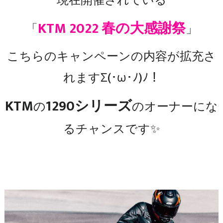
現在開催されている
KTM 2022 春の大感謝祭
「
」
こちらのキャンペーンの内容が拡充さ
れますΣ(･ω･ﾉ)ﾉ！
KTM
1290シリーズ
の
のオーナーにな
るチャンスです✨