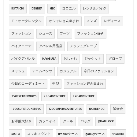
RS TAICHI
DEGNER
HJC
コロニル
レンタルバイク
モトオークレンタル
オシャレさん集まれ
メンズ
レディース
ファッション
シューズ
ブーツ
ファッション好き
バイクコーデ
アパレル用品店
メッシュグローブ
バイクアパレル
HAYABUSA
おしゃれ
ジャケット
グローブ
メッシュ
デニムパンツ
カジュアル
今日のファッション
今日のコーディネート
中型
ファッション好き集まれ
250EXCTPISIXDAYS
250ADVENTURE
890ADVENTURE
1290SUPERDUKEREVO
1290SUPERADVENTURES
NORDEN901
試乗会
お洋服大好き
カッコイイ
クール
バッグ
QUAD LOCK
MOTO
スマホマウント
iPhoneケース
galaxyケース
YAMAHA