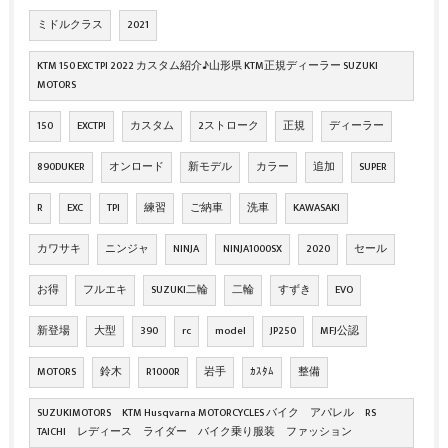
ミドルクラス
2021
KTM 150 EXC TPI 2022 カスタム紹介♪山形県 KTM正規ディーラー SUZUKI
MOTORS
150
EXCTPI
カスタム
2ストローク
正規
ディーラー
890DUKER
オンロード
新モデル
カラー
追加
SUPER
R
EXC
TPI
練習
ご納車
洗車
KAWASAKI
カワサキ
ニンジャ
NINJA
NINJA1000SX
2020
セール
お得
フルエキ
SUZUKI二輪
二輪
すずき
EVO
新登場
大型
390
rc
model
JP250
MFJ公認
MOTORS
鈴木
R1000R
岩手
ｶｽﾀﾑ
整備
SUZUKIMOTORS KTM Husqvarna MOTORCYCLES バイク アパレル RS
TAICHI レディース ライダー バイク乗り服装 ファッション