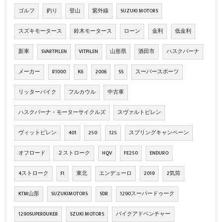
ゴルフ
釣り
登山
紫外線
SUZUKI MOTORS
スズキモータース
鈴木モータース
ローン
金利
低金利
新車
SVARTPILEN
VITPILEN
山形県
酒田市
ハスクバーナ
メーカー
R1000
K6
2006
SS
スーパースポーツ
リッターバイク
フルカウル
中古車
ハスクバーナ・モーターサイクルズ
スヴァルトピレン
ヴィットピレン
401
250
125
スプリングキャンペーン
オフロード
２ストローク
HQV
FE250
ENDURO
4ストローク
FI
東北
エンデューロ
2019
2気筒
KTM山形
SUZUKIMOTORS
SDR
1290スーパードゥーク
1290SUPERDUKER
SZUKI MOTORS
バイクアドベンチャー