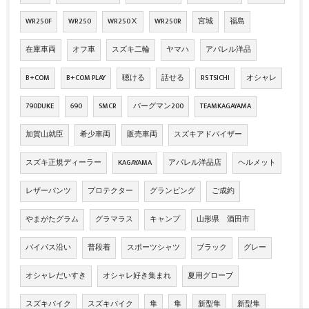
WR250F
WR250
WR250Ⅹ
WR250R
宮城
福島
在庫車両
オフ車
スズキ二輪
ヤマハ
アパレル洋品
B+COM
B+COM PLAY
聴ける
話せる
RS TSICHI
オシャレ
790DUKE
690
SMCR
バーグマン200
TEAMKAGAYAMA
加賀山就臣
希少車両
販売車両
スズキアドバイザー
スズキ正規ディーラー
KAGAYAMA
アパレル洋品店
ヘルメット
レザーパンツ
プロテクター
グランピング
ご成約
やまがたグラム
グラマラス
キャンプ
山形県 酒田市
バイパス沿い
普段着
スポーツシャツ
ブラック
グレー
オシャレだいすき
オシャレ好き集まれ
夏用グローブ
スズキバイク
スズキバイク
隼
隼
新型隼
新型隼