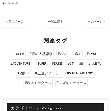
キャンペーン
< 前のページ
一覧に戻る
次のページ >
関連タグ
#KTM
#春の大感謝祭
#2022
#追加
#1290
#ADVENTURE
#SUPER
#DUKE
#GT
#R
#山形県
#酒田市
#正規ディーラー
#SUZUKI MOTORS
#鈴木モータース
#スズキモータース
カテゴリー
Categories