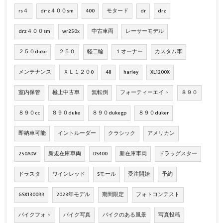
rs４
dr-z４００sm
400
モタード
dr
drz
drz４００sm
wr250x
中古車両
レーサーモデル
２５０duke
２５０
軽二輪
１オーナー
カスタム車
メンテナンス
ＸＬ１２０0
48
harley
XL1200X
室内保管
極上中古車
無転倒
フォーティーエイト
８９０
８９０cc
８９０duke
８９０dukegp
８９０duker
即納車可能
イントルーダー
クラシック
アメリカン
250ADV
新規在庫車両
DS400
新在庫車両
ドラッグスター
ドラスタ
ワインレッド
Sモール
受注開始
予約
GSX1300RR
2023年モデル
期間限定
フォトコンテスト
バイクフォト
バイク写真
バイクのある風景
写真投稿