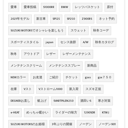
愛車
愛車投稿
S1000RR
BMW
レッツバスケット
原付
2021年モデル
新古車
SP125
SP250
Z900RS
ネット予約
SUZUKI MOTORSでオシャレを楽しもう
スウェット
秋冬コーデ
スポーティスタイル
japan
センス抜群
A/W
秋冬カタログ
秋冬
アウトドア
レザー
レザーメンテナンス
メンテナンスクリーム
メンテナンススプレー
新商品
NEWカラー
お友達
ご紹介
チケット
gsxs
gsx７５０
在庫
Vスト
Vストローム1000
新入荷
スズキ正規
DEGNERお直し
裾上げ
SVARTPILEN250
酒田いS
寒さ対策
e-HEAT
めっちゃ暖かい
ライダーの味方
1290SDR
KTM J
SUZUKI MOTORSのお姫様
3年ぶりの開催
ノーデン
ノーデン901