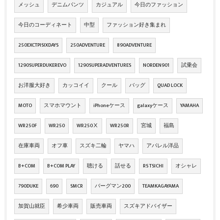
メッシュ
デニムパンツ
カジュアル
今日のファッション
今日のコーディネート
中型
ファッション好き集まれ
250EXCTPISIXDAYS
250ADVENTURE
890ADVENTURE
1290SUPERDUKEREVO
1290SUPERADVENTURES
NORDEN901
試乗会
お洋服大好き
カッコイイ
クール
バッグ
QUAD LOCK
MOTO
スマホマウント
iPhoneケース
galaxyケース
YAMAHA
WR250F
WR250
WR250Ⅹ
WR250R
宮城
福島
在庫車両
オフ車
スズキ二輪
ヤマハ
アパレル洋品
B+COM
B+COM PLAY
聴ける
話せる
RS TSICHI
オシャレ
790DUKE
690
SMCR
バーグマン200
TEAMKAGAYAMA
加賀山就臣
希少車両
販売車両
スズキアドバイザー