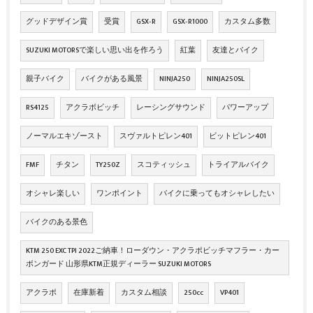
グッドデザイン賞
受賞
GSX‐R
GSX‐R1000
カスタム多数
SUZUKI MOTORSで楽しい思い出を作ろう
紅葉
友達とバイク
親子バイク
バイクがある風景
NINJA250
NINJA250SL
RS4125
アクラボビッチ
レーシングサウンド
パワーアップ
ノーマルエキゾースト
スヴァルトピレン401
ビットピレン401
FMF
チタン
TY250Z
スコティッシュ
トライアルバイク
オシャレ楽しい
ワンポイント
バイクに乗ってもオシャレしたい
バイクのある景色
KTM 250 EXC TPI 2022ご納車！ローダウン・アクラポビッチマフラー・カー
ボンガード 山形県KTM正規ディーラー SUZUKI MOTORS
アクラポ
在庫新着
カスタム相談
250cc
VP401