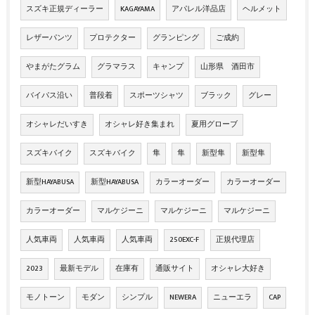
スズキ正規ディーラー
KAGAYAMA
アパレル洋品店
ヘルメット
レザーパンツ
プロテクター
グランピング
ご成約
やまがたグラム
グラマラス
キャンプ
山形県 酒田市
バイパス沿い
普段着
スポーツシャツ
ブラック
グレー
オシャレだいすき
オシャレ好き集まれ
夏用グローブ
スズキバイク
スズキバイク
隼
隼
新型隼
新型隼
新型HAYABUSA
新型HAYABUSA
カラーオーダー
カラーオーダー
カラーオーダー
マルケジーニ
マルケジーニ
マルケジーニ
人気車両
人気車両
人気車両
250EXC-F
正規代理店
2023
最新モデル
在庫有
通販サイト
オシャレ大好き
モノトーン
モダン
シンプル
NEWERA
ニューエラ
CAP