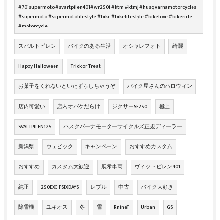
#701supermoto #svartpilen401#wr250f #ktm #ktmj #husqvarnamotorcycles
#supermoto #supermotolifestyle #bike #bikelifestyle #bikelove #bikeride
#motorcycle
スバルトピレン
バイクのある生活
オシャレフォト
綺麗
Happy Halloween
Trick or Treat
お菓子をくれないといたずらしちゃうぞ
バイク屋さんのハロウィン
店内可愛い
店内オバケだらけ
ジクサーSF250
極上
SVARTPILEN125
ハスクバーナモーターサイクルズ正規ディーラー
新潟県
ウェビック
キャンペーン
おすすめカスタム
おすすめ
カスタム大歓迎
展示車両
ヴィットピレン401
純正
250EXC-FSIXDAYS
レブル
中古
バイク大好き
除雪機
ユキオス
冬
雪
RnineT
Urban
GS