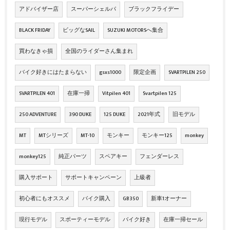
アドバイザー店
スーパーシェルパ
ブラックフライデー
BLACK FRIDAY
ビッグなSAIL
SUZUKI MOTORSへ集合
買わなきゃ損
全国のライダーさん集まれ
バイク好きにはたまらない
gsxs1000
限定企画
SVARTPILEN 250
SVARTPILEN 401
在庫一掃
Vitpilen 401
Svartpilen 125
250 ADVENTURE
390 DUKE
125 DUKE
2021年式
旧モデル
MT
MTシリーズ
MT-10
モンキー
モンキー125
monkey
monkey125
純正パーツ
スペアキー
フェンダーレス
購入サポート
サポートキャンペーン
上級者
初心者にもオススメ
バイク購入
GB350
新車1オーナー
現行モデル
スポーティーモデル
バイク好き
在庫一掃セール