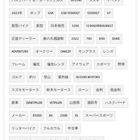
ハスクバーナモーターサイクルズ
SUZUKI
スズキ
イベント
2022年
ポップ
GSX
GSX-S1000GT
S1000GT
GT
新型バイク
新型
日本発売
1290
1290SUPERDUKEGT
正規ディーラー
春の大感謝祭
2022
790
890
DUKE
ADVENTURE
オークリー
OAKLEY
サングラス
レンズ
フレーム
偏光
偏光レンズ
アイウェア
スポーツ
野球
ゴルフ
釣り
登山
紫外線
SUZUKI MOTORS
スズキモータース
鈴木モータース
ローン
金利
低金利
新車
SVARTPILEN
VITPILEN
山形県
酒田市
ハスクバーナ
メーカー
R1000
K6
2006
SS
スーパースポーツ
リッターバイク
フルカウル
中古車