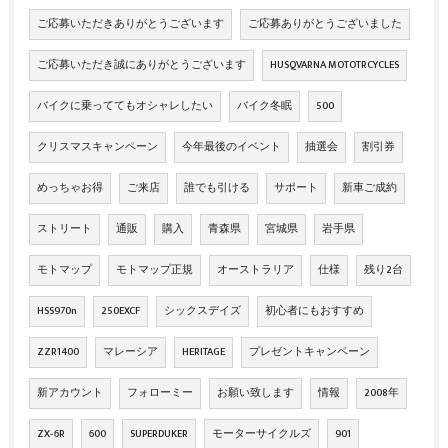
ご応募いただきありがとうございます
ご応募ありがとうございました
ご応募いただき誠にありがとうございます
HUSQVARNA MOTOTRCYCLES
バイクに乗っててもオシャレしたい
バイク冬眠
500
クリスマスキャンペーン
今年最後のイベント
抽選会
割引券
めっちゃお得
ご来店
誰でも引ける
サポート
新車ご成約
ストリート
通販
購入
青森県
宮城県
岩手県
モトマップ
モトマップ正規
オーストラリア
仕様
残り2台
HSS970n
250EXCF
シックスデイズ
初心者にもおすすめ
ZZR1400
マレーシア
HERITAGE
プレゼントキャンペーン
新アカウント
フォローミー
お願い致します
情報
2008年
ZX‐6R
600
SUPERDUKER
モーターサイクルズ
901