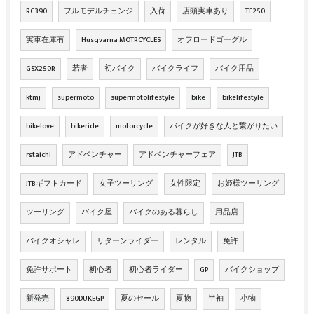
RC390
フルモデルチェンジ
入荷
店頭実車あり
TE250
実車在庫有
Husqvarna MOTRCYCLES
オフロードゴーグル
GSX250R
若者
初バイク
バイクライフ
バイク用品
ktmj
supermoto
supermotolifestyle
bike
bikelifestyle
bikelove
bikeride
motorcycle
バイクが好きな人と繋がりたい
rstaichi
アドベンチャー
アドベンチャーフェア
JTB
JTBギフトカード
女子ツーリング
女性限定
お姫様ツーリング
ツーリング
バイク屋
バイクのある暮らし
用品店
バイクオシャレ
リターンライダー
レンタル
免許
免許サポート
初心者
初心者ライダー
GP
バイクショップ
新発売
890DUKEGP
夏のセール
夏物
半袖
小物