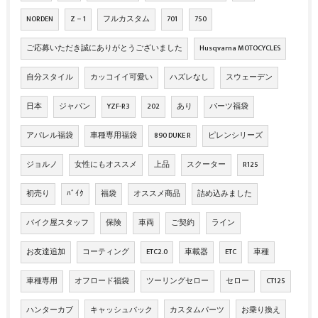
NORDEN
Z－1
フルカスタム
701
750
ご応募いただき誠にありがとうございました
Husqvarna MOTOCYCLES
自分スタイル
カッコイイ可愛い
ハズレなし
スウェーデン
日本
ジャパン
YZF-R3
202
あり
パーツ福袋
アパレル福袋
車種専用福袋
890 DUKE R
ピレンシリーズ
ジョルノ
女性にもオススメ
上品
スクーター
R125
初売り
ﾊﾞｲｸ
福袋
オススメ商品
詰め込みました
バイク屋スタッフ
保険
車両
ご契約
ライン
お友達追加
コーティング
ETC2.0
車載器
ETC
車種
車種専用
オフロード福袋
ツーリングセロー
セロー
CT125
ハンターカブ
キャッシュバック
カスタムパーツ
お乗り換え