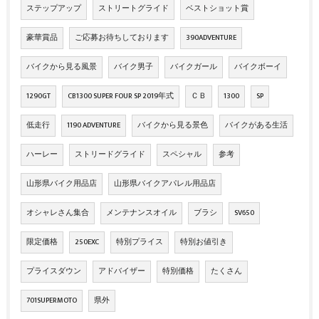
ステップアップ
ストリートグライド
ベストショット賞
豪華賞品
ご応募お待ちしております
390ADVENTURE
バイクから見る風景
バイク男子
バイクガール
バイクボーイ
1290GT
CB1300 SUPER FOUR SP 2019年式
ＣＢ
1300
SP
低走行
1190 ADVENTURE
バイクから見る景色
バイクがある生活
ハーレー
ストリードグライド
スペシャル
参考
山形県バイク用品店
山形県バイクアパレル用品店
オシャレさん集合
メンテナンスオイル
ブラシ
SV650
限定価格
250EXC
特別プライス
特別お値引き
プライスダウン
アドバイザー
特別価格
たくさん
701SUPERMOTO
県外