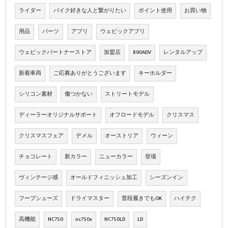
ライダー
バイク好きな人と繋がりたい
ポイント使用
お買い物
用品
パーツ
アプリ
ウェビックアプリ
ウェビックパートナーストア
加盟店
890ADV
レンタルアップ
新着車両
ご応募ありがとうございます
キーホルダー
シリコン素材
傷つかない
ストリートモデル
ディーラーオリジナルサポート
オフロードモデル
クリスマス
クリスマスフェア
デメル
オーストリア
ウィーン
チョコレート
新カラー
ニューカラー
登場
ヴィンテージ感
オールドフィニッシュ加工
シーズンイン
フープシューズ
ドライマスター
普段履きでもOK
ハイテク
高機能
NC750
nc750x
NC750LD
LD