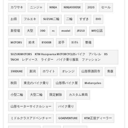
カワサキ
ニンジャ
NINJA
NINJA1000SX
2020
セール
お得
フルエキ
SUZUKI二輪
二輪
すずき
EVO
新登場
大型
390
rc
model
JP250
MFJ公認
MOTORS
鈴木
R1000R
岩手
ｶｽﾀﾑ
整備
SUZUKIMOTORS KTM Husqvarna MOTORCYCLES バイク アパレル RS
TAICHI レディース ライダー バイク乗り服装 ファッション
390DUKE
新潟
ホワイト
オレンジ
山形県酒田市
青森
秋田
東北のバイク乗り
山形県バイク屋
Motorcycles
小型二輪
大型二輪
限定解除
カスタム車両
山形モーターサイクルショー
バイク乗り
ミドルクラスアドベンチャー
GOADVENTURE
KTM正規ディーラー