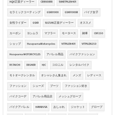
HQV正規ディーラー
CBR600RR
SVARTPILEN401
セラミックコーティング
GSXR1000
GSXR1000R
バイク女子
女性ライダー
GSXR
SUZUKI正規ディーラー
オススメ
カーボン
ヨシムラ
マフラー
モータース
納車
CRF250
ショップ
HusqvarnaMotorcycles
VITPILEN401
VITPILEN250
Husqvarna MOTORCYCLES
アパレル用品
バイクファッション
RS TAICHI
DEGNER
HJC
コロニル
レンタルバイク
モトオークレンタル
オシャレさん集まれ
メンズ
レディース
ファッション
シューズ
ブーツ
ファッション好き
バイクコーデ
アパレル用品店
メッシュグローブ
バイクアパレル
HAYABUSA
おしゃれ
ジャケット
グローブ