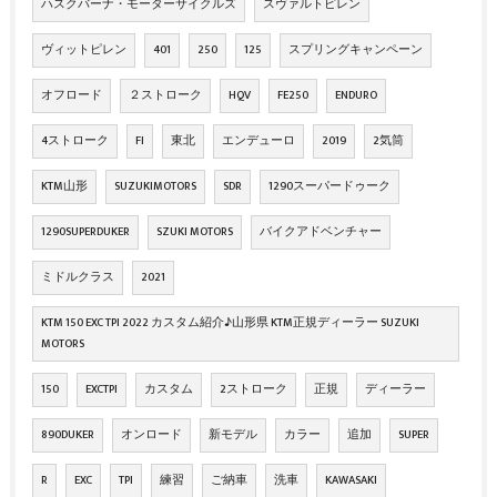
ハスクバーナ・モーターサイクルズ
スヴァルトピレン
ヴィットピレン
401
250
125
スプリングキャンペーン
オフロード
２ストローク
HQV
FE250
ENDURO
4ストローク
FI
東北
エンデューロ
2019
2気筒
KTM山形
SUZUKIMOTORS
SDR
1290スーパードゥーク
1290SUPERDUKER
SZUKI MOTORS
バイクアドベンチャー
ミドルクラス
2021
KTM 150 EXC TPI 2022 カスタム紹介♪山形県 KTM正規ディーラー SUZUKI
MOTORS
150
EXCTPI
カスタム
2ストローク
正規
ディーラー
890DUKER
オンロード
新モデル
カラー
追加
SUPER
R
EXC
TPI
練習
ご納車
洗車
KAWASAKI