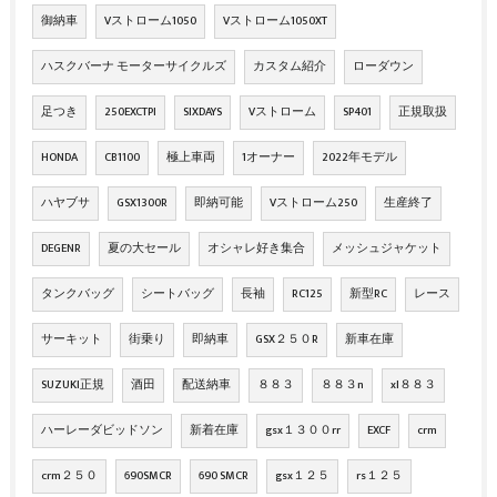
御納車
Vストローム1050
Vストローム1050XT
ハスクバーナ モーターサイクルズ
カスタム紹介
ローダウン
足つき
250EXCTPI
SIXDAYS
Vストローム
SP401
正規取扱
HONDA
CB1100
極上車両
1オーナー
2022年モデル
ハヤブサ
GSX1300R
即納可能
Vストローム250
生産終了
DEGENR
夏の大セール
オシャレ好き集合
メッシュジャケット
タンクバッグ
シートバッグ
長袖
RC125
新型RC
レース
サーキット
街乗り
即納車
GSX２５０R
新車在庫
SUZUKI正規
酒田
配送納車
８８３
８８３n
xl８８３
ハーレーダビッドソン
新着在庫
gsx１３００rr
EXCF
crm
crm２５０
690SMCR
690 SMCR
gsx１２５
rs１２５