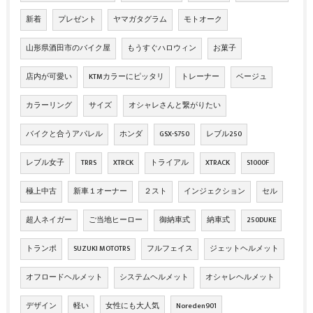
新着
プレゼント
ヤマガタグラム
モトオーク
山形県酒田市のバイク屋
もうすぐハロウィン
お菓子
店内が可愛い
KTMカラーにピッタリ
トレーナー
ベージュ
カラーリング
サイズ
オシャレさんと繋がりたい
バイクと合うアパレル
ホンダ
GSX-S750
レブル250
レブル女子
TRRS
XTRCK
トライアル
XTRACK
S1000F
極上中古
新車１オーナー
２スト
インジェクション
セル
超人ネイガー
ご当地ヒーロー
御納車式
納車式
250DUKE
トランポ
SUZUKI MOTOTRS
フルフェイス
ジェットヘルメット
オフロードヘルメット
システムヘルメット
オシャレヘルメット
デザイン
軽い
女性にも大人気
Noreden901