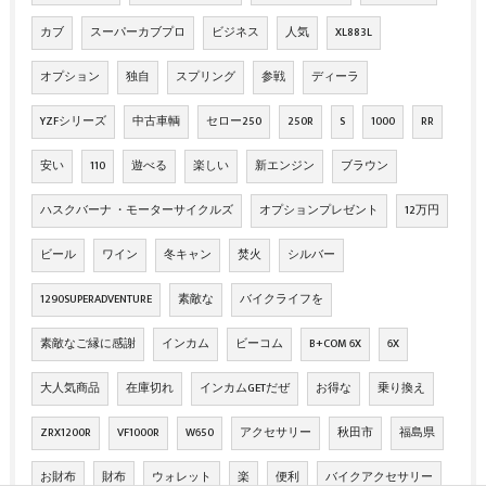
カブ
スーパーカブプロ
ビジネス
人気
XL883L
オプション
独自
スプリング
参戦
ディーラ
YZFシリーズ
中古車輌
セロー250
250R
S
1000
RR
安い
110
遊べる
楽しい
新エンジン
ブラウン
ハスクバーナ ・モーターサイクルズ
オプションプレゼント
12万円
ビール
ワイン
冬キャン
焚火
シルバー
1290SUPERADVENTURE
素敵な
バイクライフを
素敵なご縁に感謝
インカム
ビーコム
B+COM 6X
6X
大人気商品
在庫切れ
インカムGETだぜ
お得な
乗り換え
ZRX1200R
VF1000R
W650
アクセサリー
秋田市
福島県
お財布
財布
ウォレット
楽
便利
バイクアクセサリー