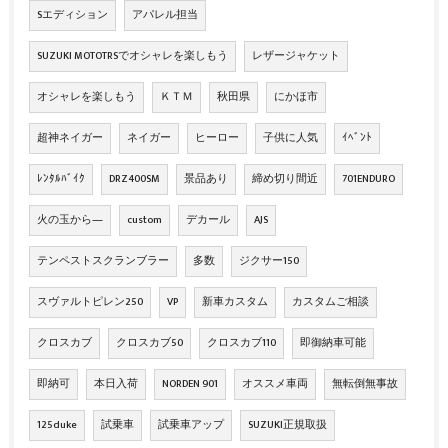
Sエディション
アパレル担当
SUZUKI MOTOTRSでオシャレを楽しもう
レザージャケット
オシャレを楽しもう
ＫＴＭ
秋田県
にかほ市
超神ネイガー
ネイガー
ヒーロー
子供に人気
ｲﾍﾞﾝﾄ
ﾚﾝﾀﾙﾊﾞｲｸ
DRZ400SM
景品あり
締め切り間近
701ENDURO
火の玉から―
custom
デカール
AJS
テンペストスクランブラー
多数
ジクサー150
スヴァルトピレン250
VP
新車カスタム
カスタムご相談
クロスカブ
クロスカブ50
クロスカブ110
即御納車可能
即納可
本日入荷
NORDEN 901
オススメ車両
無転倒無事故
125duke
試乗車
試乗車アップ
SUZUKI正規取扱