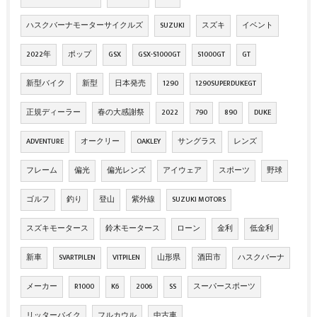
ハスクバーナモーターサイクルズ
SUZUKI
スズキ
イベント
2022年
ポップ
GSX
GSX-S1000GT
S1000GT
GT
新型バイク
新型
日本発売
1290
1290SUPERDUKEGT
正規ディーラー
春の大感謝祭
2022
790
890
DUKE
ADVENTURE
オークリー
OAKLEY
サングラス
レンズ
フレーム
偏光
偏光レンズ
アイウェア
スポーツ
野球
ゴルフ
釣り
登山
紫外線
SUZUKI MOTORS
スズキモータース
鈴木モータース
ローン
金利
低金利
新車
SVARTPILEN
VITPILEN
山形県
酒田市
ハスクバーナ
メーカー
R1000
K6
2006
SS
スーパースポーツ
リッターバイク
フルカウル
中古車