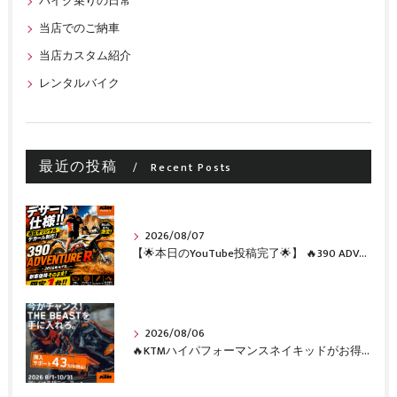
バイク乗りの日常
当店でのご納車
当店カスタム紹介
レンタルバイク
最近の投稿
Recent Posts
2026/08/07
【🌟本日のYouTube投稿完了🌟】 🔥390 ADVENTURE R × KTM山形 オリジナルデカール仕様誕生🔥
2026/08/06
🔥KTMハイパフォーマンスネイキッドがお得に手に入るチャンス🔥