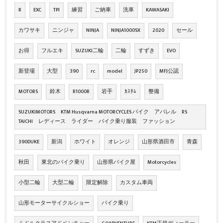
R
EXC
TPI
練習
ご納車
洗車
KAWASAKI
カワサキ
ニンジャ
NINJA
NINJA1000SX
2020
セール
お得
フルエキ
SUZUKI二輪
二輪
すずき
EVO
新登場
大型
390
rc
model
JP250
MFJ公認
MOTORS
鈴木
R1000R
岩手
ｶｽﾀﾑ
整備
SUZUKIMOTORS KTM Husqvarna MOTORCYCLES バイク アパレル RS
TAICHI レディース ライダー バイク乗り服装 ファッション
390DUKE
新潟
ホワイト
オレンジ
山形県酒田市
青森
秋田
東北のバイク乗り
山形県バイク屋
Motorcycles
小型二輪
大型二輪
限定解除
カスタム車両
山形モーターサイクルショー
バイク乗り