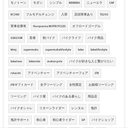
モノトーン
モダン
シンプル
NEWERA
ニューエラ
CAP
RC390
フルモデルチェンジ
入荷
店頭実車あり
TE250
実車在庫有
Husqvarna MOTRCYCLES
オフロードゴーグル
GSX250R
若者
初バイク
バイクライフ
バイク用品
ktmj
supermoto
supermotolifestyle
bike
bikelifestyle
bikelove
bikeride
motorcycle
バイクが好きな人と繋がりたい
rstaichi
アドベンチャー
アドベンチャーフェア
JTB
JTBギフトカード
女子ツーリング
女性限定
お姫様ツーリング
ツーリング
バイク屋
バイクのある暮らし
用品店
バイクオシャレ
リターンライダー
レンタル
免許
免許サポート
初心者
初心者ライダー
GP
バイクショップ