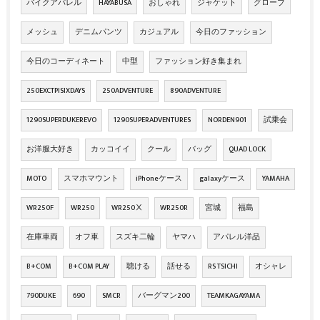
バイクアパレル
HAYABUSA
おしゃれ
ジャケット
グローブ
メッシュ
デニムパンツ
カジュアル
今日のファッション
今日のコーディネート
中型
ファッション好き集まれ
250EXCTPISIXDAYS
250ADVENTURE
890ADVENTURE
1290SUPERDUKEREVO
1290SUPERADVENTURES
NORDEN901
試乗会
お洋服大好き
カッコイイ
クール
バッグ
QUAD LOCK
MOTO
スマホマウント
iPhoneケース
galaxyケース
YAMAHA
WR250F
WR250
WR250Ⅹ
WR250R
宮城
福島
在庫車両
オフ車
スズキ二輪
ヤマハ
アパレル洋品
B+COM
B+COM PLAY
聴ける
話せる
RS TSICHI
オシャレ
790DUKE
690
SMCR
バーグマン200
TEAMKAGAYAMA