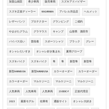
加賀山就臣
希少車両
販売車両
スズキアドバイザー
スズキ正規ディーラー
KAGAYAMA
アパレル洋品店
ヘルメット
レザーパンツ
プロテクター
グランピング
ご成約
やまがたグラム
グラマラス
キャンプ
山形県 酒田市
バイパス沿い
普段着
スポーツシャツ
ブラック
グレー
オシャレだいすき
オシャレ好き集まれ
夏用グローブ
スズキバイク
スズキバイク
隼
隼
新型隼
新型隼
新型HAYABUSA
新型HAYABUSA
カラーオーダー
カラーオーダー
カラーオーダー
マルケジーニ
マルケジーニ
マルケジーニ
人気車両
人気車両
人気車両
250EXC-F
正規代理店
2023
最新モデル
在庫有
通販サイト
オシャレ大好き