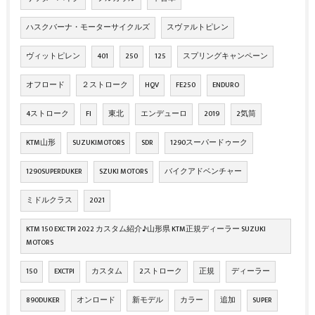
ハスクバーナ・モーターサイクルズ
スヴァルトピレン
ヴィットピレン
401
250
125
スプリングキャンペーン
オフロード
２ストローク
HQV
FE250
ENDURO
4ストローク
FI
東北
エンデューロ
2019
2気筒
KTM山形
SUZUKIMOTORS
SDR
1290スーパードゥーク
1290SUPERDUKER
SZUKI MOTORS
バイクアドベンチャー
ミドルクラス
2021
KTM 150 EXC TPI 2022 カスタム紹介♪山形県 KTM正規ディーラー SUZUKI
MOTORS
150
EXCTPI
カスタム
2ストローク
正規
ディーラー
890DUKER
オンロード
新モデル
カラー
追加
SUPER