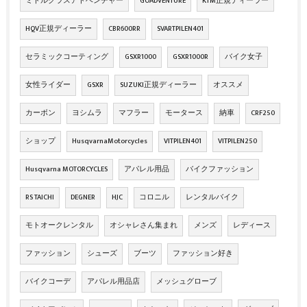
ミドルクラスアドベンチャー
GOADVENTURE
KTM正規ディーラー
HQV正規ディーラー
CBR600RR
SVARTPILEN401
セラミックコーティング
GSXR1000
GSXR1000R
バイク女子
女性ライダー
GSXR
SUZUKI正規ディーラー
オススメ
カーボン
ヨシムラ
マフラー
モータース
納車
CRF250
ショップ
HusqvarnaMotorcycles
VITPILEN401
VITPILEN250
Husqvarna MOTORCYCLES
アパレル用品
バイクファッション
RS TAICHI
DEGNER
HJC
コロニル
レンタルバイク
モトオークレンタル
オシャレさん集まれ
メンズ
レディース
ファッション
シューズ
ブーツ
ファッション好き
バイクコーデ
アパレル用品店
メッシュグローブ