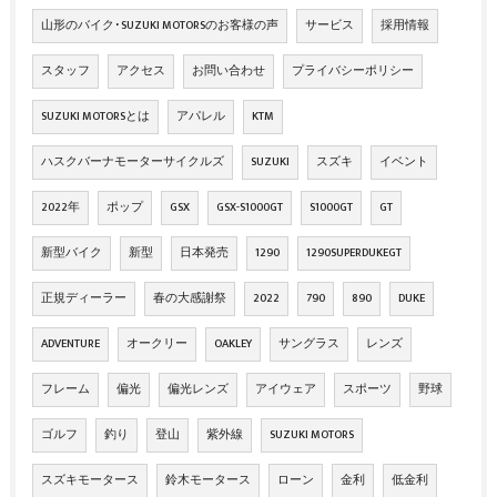
山形のバイク･SUZUKI MOTORSのお客様の声
サービス
採用情報
スタッフ
アクセス
お問い合わせ
プライバシーポリシー
SUZUKI MOTORSとは
アパレル
KTM
ハスクバーナモーターサイクルズ
SUZUKI
スズキ
イベント
2022年
ポップ
GSX
GSX-S1000GT
S1000GT
GT
新型バイク
新型
日本発売
1290
1290SUPERDUKEGT
正規ディーラー
春の大感謝祭
2022
790
890
DUKE
ADVENTURE
オークリー
OAKLEY
サングラス
レンズ
フレーム
偏光
偏光レンズ
アイウェア
スポーツ
野球
ゴルフ
釣り
登山
紫外線
SUZUKI MOTORS
スズキモータース
鈴木モータース
ローン
金利
低金利