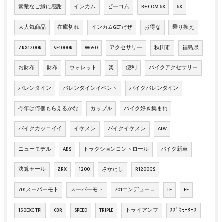
素敵なご縁に感謝
インカム
ビーコム
B+COM 6X
6X
大人気商品
在庫切れ
インカムGETだぜ
お得な
乗り換え
ZRX1200R
VF1000R
W650
アクセサリー
秋田市
福島県
お財布
財布
ウォレット
楽
便利
バイクアクセサリー
バレンタイン
バレンタインイベント
バイクバレンタイン
今年は何個もらえるかな
カップル
バイク好き集まれ
バイクカッコイイ
イケメン
バイクイケメン
ADV
ニューモデル
ABS
トラクションコントロール
バイク新車
決算セール
ZRX
1200
さかたし
R1200GS
701スーパーモト
スーパーモト
701エンデューロ
TE
FE
150EXC TPI
CBR
SPEED
TRIPLE
トライアンフ
ｽｽﾞｷﾓｰﾀｰｽ