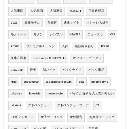
人気車両
人気車両
人気車両
250EXC-F
正規代理店
2023
最新モデル
在庫有
通販サイト
オシャレ大好き
モノトーン
モダン
シンプル
NEWERA
ニューエラ
CAP
RC390
フルモデルチェンジ
入荷
店頭実車あり
TE250
実車在庫有
Husqvarna MOTRCYCLES
オフロードゴーグル
GSX250R
若者
初バイク
バイクライフ
バイク用品
ktmj
supermoto
supermotolifestyle
bike
bikelifestyle
bikelove
bikeride
motorcycle
バイクが好きな人と繋がりたい
rstaichi
アドベンチャー
アドベンチャーフェア
JTB
JTBギフトカード
女子ツーリング
女性限定
お姫様ツーリング
ツーリング
バイク屋
バイクのある暮らし
用品店