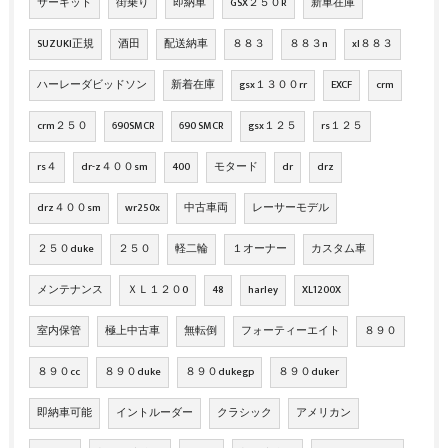
サーキット
街乗り
即納車
GSX２５０R
新車在庫
SUZUKI正規
酒田
配送納車
８８３
８８３n
xl８８３
ハーレーダビッドソン
新着在庫
gsx１３００rr
EXCF
crm
crm２５０
690SMCR
690 SMCR
gsx１２５
rs１２５
rs４
dr-z４００sm
400
モタード
dr
drz
drz４００sm
wr250x
中古車両
レーサーモデル
２５０duke
２５０
軽二輪
１オーナー
カスタム車
メンテナンス
ＸＬ１２０0
48
harley
XL1200X
室内保管
極上中古車
無転倒
フォーティーエイト
８９０
８９０cc
８９０duke
８９０dukegp
８９０duker
即納車可能
イントルーダー
クラシック
アメリカン