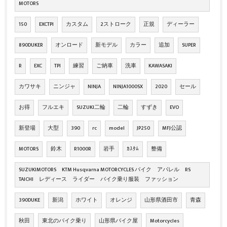
MOTORS
150
EXCTPI
カスタム
2ストローク
正規
ディーラー
890DUKER
オンロード
新モデル
カラー
追加
SUPER
R
EXC
TPI
練習
ご納車
洗車
KAWASAKI
カワサキ
ニンジャ
NINJA
NINJA1000SX
2020
セール
お得
フルエキ
SUZUKI二輪
二輪
すずき
EVO
新登場
大型
390
rc
model
JP250
MFJ公認
MOTORS
鈴木
R1000R
岩手
ｶｽﾀﾑ
整備
SUZUKIMOTORS KTM Husqvarna MOTORCYCLES バイク アパレル RS
TAICHI レディース ライダー バイク乗り服装 ファッション
390DUKE
新潟
ホワイト
オレンジ
山形県酒田市
青森
秋田
東北のバイク乗り
山形県バイク屋
Motorcycles