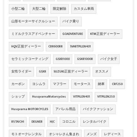
小型二輪
大型二輪
限定解除
カスタム車両
山形モーターサイクルショー
バイク乗り
ミドルクラスアドベンチャー
GOADVENTURE
KTM正規ディーラー
HQV正規ディーラー
CBR600RR
SVARTPILEN401
セラミックコーティング
GSXR1000
GSXR1000R
バイク女子
女性ライダー
GSXR
SUZUKI正規ディーラー
オススメ
カーボン
ヨシムラ
マフラー
モータース
納車
CRF250
ショップ
HusqvarnaMotorcycles
VITPILEN401
VITPILEN250
Husqvarna MOTORCYCLES
アパレル用品
バイクファッション
RS TAICHI
DEGNER
HJC
コロニル
レンタルバイク
モトオークレンタル
オシャレさん集まれ
メンズ
レディース