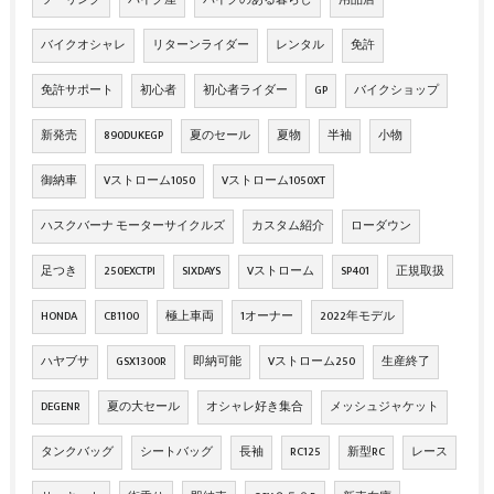
バイクオシャレ
リターンライダー
レンタル
免許
免許サポート
初心者
初心者ライダー
GP
バイクショップ
新発売
890DUKEGP
夏のセール
夏物
半袖
小物
御納車
Vストローム1050
Vストローム1050XT
ハスクバーナ モーターサイクルズ
カスタム紹介
ローダウン
足つき
250EXCTPI
SIXDAYS
Vストローム
SP401
正規取扱
HONDA
CB1100
極上車両
1オーナー
2022年モデル
ハヤブサ
GSX1300R
即納可能
Vストローム250
生産終了
DEGENR
夏の大セール
オシャレ好き集合
メッシュジャケット
タンクバッグ
シートバッグ
長袖
RC125
新型RC
レース