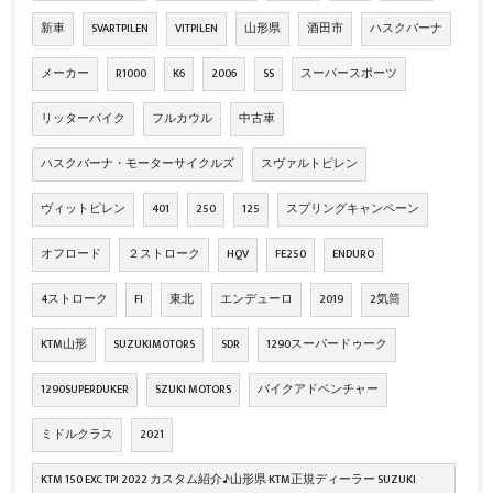
新車
SVARTPILEN
VITPILEN
山形県
酒田市
ハスクバーナ
メーカー
R1000
K6
2006
SS
スーパースポーツ
リッターバイク
フルカウル
中古車
ハスクバーナ・モーターサイクルズ
スヴァルトピレン
ヴィットピレン
401
250
125
スプリングキャンペーン
オフロード
２ストローク
HQV
FE250
ENDURO
4ストローク
FI
東北
エンデューロ
2019
2気筒
KTM山形
SUZUKIMOTORS
SDR
1290スーパードゥーク
1290SUPERDUKER
SZUKI MOTORS
バイクアドベンチャー
ミドルクラス
2021
KTM 150 EXC TPI 2022 カスタム紹介♪山形県 KTM正規ディーラー SUZUKI