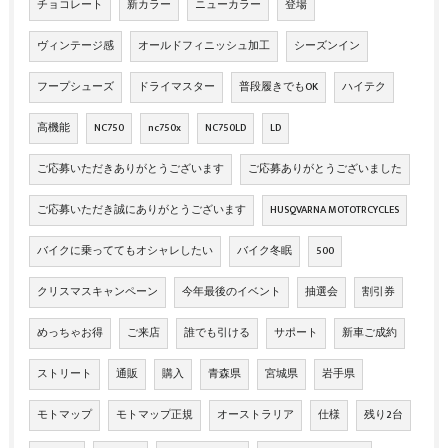
チョコレート
新カラー
ニューカラー
登場
ヴィンテージ感
オールドフィニッシュ加工
シーズンイン
フープシューズ
ドライマスター
普段履きでもOK
ハイテク
高機能
NC750
nc750x
NC750LD
LD
ご応募いただきありがとうございます
ご応募ありがとうございました
ご応募いただき誠にありがとうございます
HUSQVARNA MOTOTRCYCLES
バイクに乗っててもオシャレしたい
バイク冬眠
500
クリスマスキャンペーン
今年最後のイベント
抽選会
割引券
めっちゃお得
ご来店
誰でも引ける
サポート
新車ご成約
ストリート
通販
購入
青森県
宮城県
岩手県
モトマップ
モトマップ正規
オーストラリア
仕様
残り2台