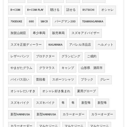
B+COM
B+COM PLAY
聴ける
話せる
RS TSICHI
オシャレ
790DUKE
690
SMCR
バーグマン200
TEAMKAGAYAMA
加賀山就臣
希少車両
販売車両
スズキアドバイザー
スズキ正規ディーラー
KAGAYAMA
アパレル洋品店
ヘルメット
レザーパンツ
プロテクター
グランピング
ご成約
やまがたグラム
グラマラス
キャンプ
山形県 酒田市
バイパス沿い
普段着
スポーツシャツ
ブラック
グレー
オシャレだいすき
オシャレ好き集まれ
夏用グローブ
スズキバイク
スズキバイク
隼
隼
新型隼
新型隼
新型HAYABUSA
新型HAYABUSA
カラーオーダー
カラーオーダー
カラーオーダー
マルケジーニ
マルケジーニ
マルケジーニ