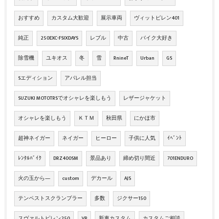
おすすめ
カスタム大歓迎
展示車両
ヴィットピレン401
純正
250EXC-FSIXDAYS
レブル
中古
バイク大好き
除雪機
ユキオス
冬
雪
RnineT
Urban
GS
Sエディション
アパレル担当
SUZUKI MOTOTRSでオシャレを楽しもう
レザージャケット
オシャレを楽しもう
ＫＴＭ
秋田県
にかほ市
超神ネイガー
ネイガー
ヒーロー
子供に人気
ｲﾍﾞﾝﾄ
ﾚﾝﾀﾙﾊﾞｲｸ
DRZ400SM
景品あり
締め切り間近
701ENDURO
火の玉から―
custom
デカール
AJS
テンペストスクランブラー
多数
ジクサー150
スヴァルトピレン250
VP
新車カスタム
カスタムご相談