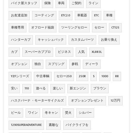
バイク屋スタッフ
保険
車両
ご契約
ライン
お友達追加
コーティング
ETC2.0
車載器
ETC
車種
車種専用
オフロード福袋
ツーリングセロー
セロー
CT125
ハンターカブ
キャッシュバック
カスタムパーツ
お乗り換え
カブ
スーパーカブプロ
ビジネス
人気
XL883L
オプション
独自
スプリング
参戦
ディーラ
YZFシリーズ
中古車輌
セロー250
250R
S
1000
RR
安い
110
遊べる
楽しい
新エンジン
ブラウン
ハスクバーナ ・モーターサイクルズ
オプションプレゼント
12万円
ビール
ワイン
冬キャン
焚火
シルバー
1290SUPERADVENTURE
素敵な
バイクライフを