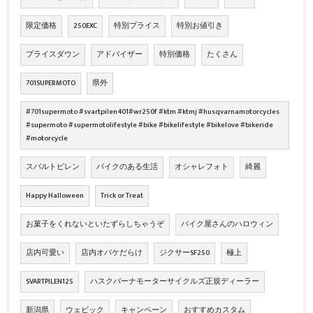
限定価格
250EXC
特別プライス
特別お値引き
プライスダウン
アドバイザー
特別価格
たくさん
701SUPERMOTO
県外
#701supermoto #svartpilen401#wr250f #ktm #ktmj #husqvarnamotorcycles
#supermoto #supermotolifestyle #bike #bikelifestyle #bikelove #bikeride
#motorcycle
スバルトピレン
バイクのある生活
オシャレフォト
綺麗
Happy Halloween
Trick or Treat
お菓子をくれないといたずらしちゃうぞ
バイク屋さんのハロウィン
店内可愛い
店内オバケだらけ
ジクサーSF250
極上
SVARTPILEN125
ハスクバーナモーターサイクルズ正規ディーラー
新潟県
ウェビック
キャンペーン
おすすめカスタム