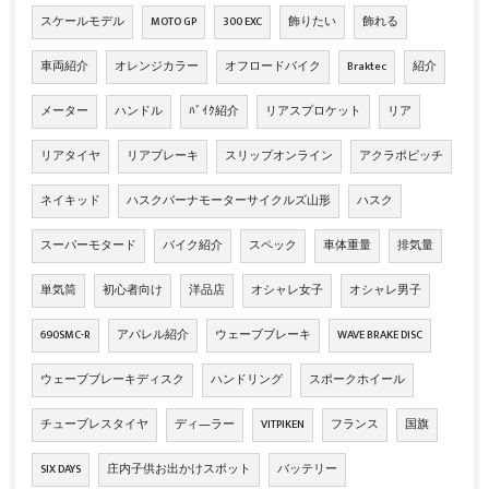
スケールモデル
MOTO GP
300 EXC
飾りたい
飾れる
車両紹介
オレンジカラー
オフロードバイク
Braktec
紹介
メーター
ハンドル
ﾊﾞｲｸ紹介
リアスプロケット
リア
リアタイヤ
リアブレーキ
スリップオンライン
アクラポビッチ
ネイキッド
ハスクバーナモーターサイクルズ山形
ハスク
スーパーモタード
バイク紹介
スペック
車体重量
排気量
単気筒
初心者向け
洋品店
オシャレ女子
オシャレ男子
690SMC-R
アパレル紹介
ウェーブブレーキ
WAVE BRAKE DISC
ウェーブブレーキディスク
ハンドリング
スポークホイール
チューブレスタイヤ
ディ―ラー
VITPIKEN
フランス
国旗
SIX DAYS
庄内子供お出かけスポット
バッテリー