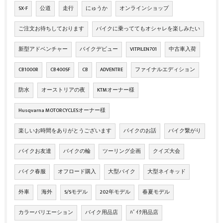
SX-F
公道
走行
にゅうか
オンラインショップ
ご注文お待ちしております
バイクに乗っててもオシャレを楽しみたい
新型アドベンチャー
バイクデビュー
VITPILEN701
中古車入荷
CB1000R
CB400SF
CB
ADVENTRE
ファイナルエディション
防水
オーストリアの夜
KTMオーナー様
Husqvarna MOTORCYCLESオーナー様
楽しいお時間をありがとうございます
バイクのお話
バイク繋がり
バイクお友達
バイクの輪
ツーリング企画
クイズ大会
バイク春服
オフロード購入
大型バイク
大型ネイキッド
外車
海外
S/Sモデル
202年モデル
春夏モデル
カラーバリエーション
バイク用品店
ﾊﾞｲｸ用品店