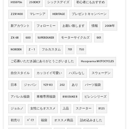
HSS970n
250EXCF
シックスデイズ
初心者にもおすすめ
ZZR1400
マレーシア
HERITAGE
プレゼントキャンペーン
新アカウント
フォローミー
お願い致します
情報
2008年
ZX‐6R
600
SUPERDUKER
モーターサイクルズ
901
NORDEN
Z－1
フルカスタム
701
750
ご応募いただき誠にありがとうございました
Husqvarna MOTOCYCLES
自分スタイル
カッコイイ可愛い
ハズレなし
スウェーデン
日本
ジャパン
YZF-R3
202
あり
パーツ福袋
アパレル福袋
車種専用福袋
890 DUKE R
ピレンシリーズ
ジョルノ
女性にもオススメ
上品
スクーター
R125
初売り
ﾊﾞｲｸ
福袋
オススメ商品
詰め込みました