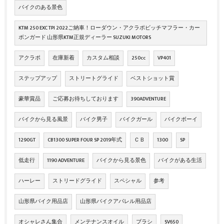
バイクのある景色
KTM 250 EXC TPI 2022ご納車！ローダウン・アクラポビッチマフラー・カー
ボンガード 山形県KTM正規ディーラー SUZUKI MOTORS
アクラポ
在庫新着
カスタム相談
250cc
VP401
ステップアップ
ストリートグライド
ベストショット賞
豪華賞品
ご応募お待ちしております
390ADVENTURE
バイクから見る風景
バイク男子
バイクガール
バイクボーイ
1290GT
CB1300 SUPER FOUR SP 2019年式
ＣＢ
1300
SP
低走行
1190 ADVENTURE
バイクから見る景色
バイクがある生活
ハーレー
ストリードグライド
スペシャル
参考
山形県バイク用品店
山形県バイクアパレル用品店
オシャレさん集合
メンテナンスオイル
ブラシ
SV650