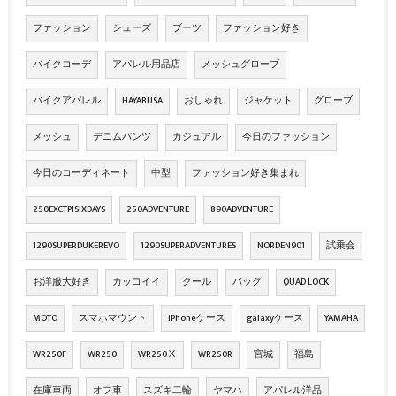
ファッション
シューズ
ブーツ
ファッション好き
バイクコーデ
アパレル用品店
メッシュグローブ
バイクアパレル
HAYABUSA
おしゃれ
ジャケット
グローブ
メッシュ
デニムパンツ
カジュアル
今日のファッション
今日のコーディネート
中型
ファッション好き集まれ
250EXCTPISIXDAYS
250ADVENTURE
890ADVENTURE
1290SUPERDUKEREVO
1290SUPERADVENTURES
NORDEN901
試乗会
お洋服大好き
カッコイイ
クール
バッグ
QUAD LOCK
MOTO
スマホマウント
iPhoneケース
galaxyケース
YAMAHA
WR250F
WR250
WR250Ⅹ
WR250R
宮城
福島
在庫車両
オフ車
スズキ二輪
ヤマハ
アパレル洋品