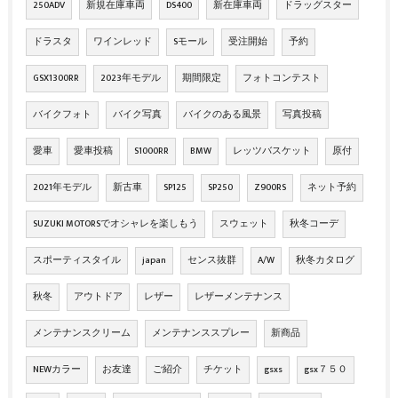
250ADV
新規在庫車両
DS400
新在庫車両
ドラッグスター
ドラスタ
ワインレッド
Sモール
受注開始
予約
GSX1300RR
2023年モデル
期間限定
フォトコンテスト
バイクフォト
バイク写真
バイクのある風景
写真投稿
愛車
愛車投稿
S1000RR
BMW
レッツバスケット
原付
2021年モデル
新古車
SP125
SP250
Z900RS
ネット予約
SUZUKI MOTORSでオシャレを楽しもう
スウェット
秋冬コーデ
スポーティスタイル
japan
センス抜群
A/W
秋冬カタログ
秋冬
アウトドア
レザー
レザーメンテナンス
メンテナンスクリーム
メンテナンススプレー
新商品
NEWカラー
お友達
ご紹介
チケット
gsxs
gsx７５０