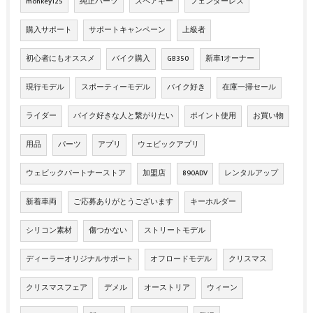
monkey125
純正パーツ
スペアキー
フェンダーレス
購入サポート
サポートキャンペーン
上級者
初心者にもオススメ
バイク購入
GB350
新車1オーナー
現行モデル
スポーティーモデル
バイク好き
在庫一掃セール
ライダー
バイク好きな人と繋がりたい
ポイント使用
お買い物
用品
パーツ
アプリ
ウェビックアプリ
ウェビックパートナーストア
加盟店
890ADV
レンタルアップ
新着車両
ご応募ありがとうございます
キーホルダー
シリコン素材
傷つかない
ストリートモデル
ディーラーオリジナルサポート
オフロードモデル
クリスマス
クリスマスフェア
デメル
オーストリア
ウィーン