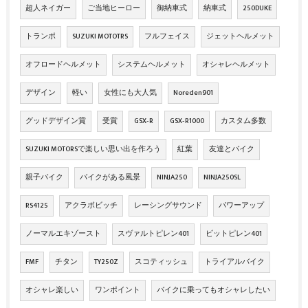
超人ネイガー
ご当地ヒーロー
御納車式
納車式
250DUKE
トランポ
SUZUKI MOTOTRS
フルフェイス
ジェットヘルメット
オフロードヘルメット
システムヘルメット
オシャレヘルメット
デザイン
軽い
女性にも大人気
Noreden901
グッドデザイン賞
受賞
GSX‐R
GSX‐R1000
カスタム多数
SUZUKI MOTORSで楽しい思い出を作ろう
紅葉
友達とバイク
親子バイク
バイクがある風景
NINJA250
NINJA250SL
RS4125
アクラボビッチ
レーシングサウンド
パワーアップ
ノーマルエキゾースト
スヴァルトピレン401
ビットピレン401
FMF
チタン
TY250Z
スコティッシュ
トライアルバイク
オシャレ楽しい
ワンポイント
バイクに乗ってもオシャレしたい