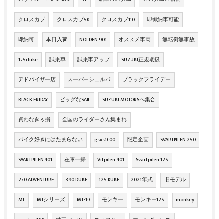
クロスカブ
クロスカブ50
クロスカブ110
即御納車可能
即納可
本日入荷
NORDEN 901
オススメ車両
無転倒無事故
125duke
試乗車
試乗車アップ
SUZUKI正規取扱
アドバイザー店
スーパーシェルパ
ブラックフライデー
BLACK FRIDAY
ビッグなSAIL
SUZUKI MOTORSへ集合
買わなきゃ損
全国のライダーさん集まれ
バイク好きにはたまらない
gsxs1000
限定企画
SVARTPILEN 250
SVARTPILEN 401
在庫一掃
Vitpilen 401
Svartpilen 125
250 ADVENTURE
390 DUKE
125 DUKE
2021年式
旧モデル
MT
MTシリーズ
MT-10
モンキー
モンキー125
monkey