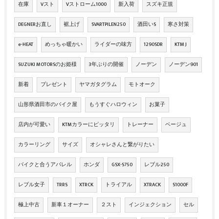
在庫
Vスト
Vストローム1000
新入荷
スズキ正規
DEGNERお直し
裾上げ
SVARTPILEN250
酒田いS
寒さ対策
e-HEAT
めっちゃ暖かい
ライダーの味方
1290SDR
KTM J
SUZUKI MOTORSのお姫様
3年ぶりの開催
ノーデン
ノーデン901
新着
プレゼント
ヤマガタグラム
モトオーク
山形県酒田市のバイク屋
もうすぐハロウィン
お菓子
店内が可愛い
KTMカラーにピッタリ
トレーナー
ベージュ
カラーリング
サイズ
オシャレさんと繋がりたい
バイクと合うアパレル
ホンダ
GSX-S750
レブル250
レブル女子
TRRS
XTRCK
トライアル
XTRACK
S1000F
極上中古
新車１オーナー
２スト
インジェクション
セル