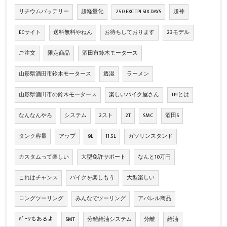
リチウムバッテリー
超軽量化
250 EXC TPI SIX DAYS
超神
ECサイト
送料無料やねん
お待ちしております
23モデル
ご注文
限定商品
酒田市鈴木モータース
山形県酒田市鈴木モータース
透湿
ラーメン
山形県酒田市の鈴木モータース
楽しいバイク屋さん
TPIとは
なんなんやろ
システム
2スト
2T
SMC
酒田S
タンク容量
アップ
9L
11.5L
ガソリンスタンド
カスタムって楽しい
大型免許サポート
なんと10万円
これはチャンス
バイクを楽しもう
大型楽しい
ロングツーリング
みんなでツーリング
アパレル商品
ﾊﾟｰﾂもあるよ
SMT
分離給油システム
分離
給油