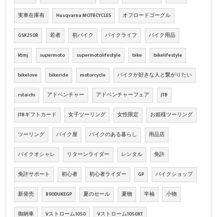
実車在庫有
Husqvarna MOTRCYCLES
オフロードゴーグル
GSX250R
若者
初バイク
バイクライフ
バイク用品
ktmj
supermoto
supermotolifestyle
bike
bikelifestyle
bikelove
bikeride
motorcycle
バイクが好きな人と繋がりたい
rstaichi
アドベンチャー
アドベンチャーフェア
JTB
JTBギフトカード
女子ツーリング
女性限定
お姫様ツーリング
ツーリング
バイク屋
バイクのある暮らし
用品店
バイクオシャレ
リターンライダー
レンタル
免許
免許サポート
初心者
初心者ライダー
GP
バイクショップ
新発売
890DUKEGP
夏のセール
夏物
半袖
小物
御納車
Vストローム1050
Vストローム1050XT