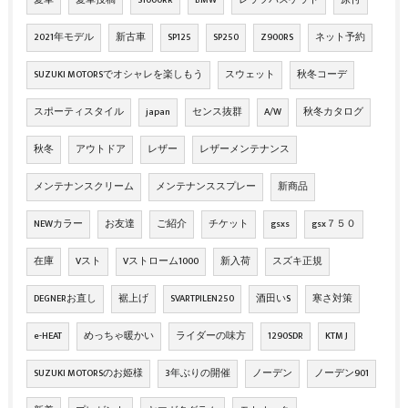
2021年モデル
新古車
SP125
SP250
Z900RS
ネット予約
SUZUKI MOTORSでオシャレを楽しもう
スウェット
秋冬コーデ
スポーティスタイル
japan
センス抜群
A/W
秋冬カタログ
秋冬
アウトドア
レザー
レザーメンテナンス
メンテナンスクリーム
メンテナンススプレー
新商品
NEWカラー
お友達
ご紹介
チケット
gsxs
gsx７５０
在庫
Vスト
Vストローム1000
新入荷
スズキ正規
DEGNERお直し
裾上げ
SVARTPILEN250
酒田いS
寒さ対策
e-HEAT
めっちゃ暖かい
ライダーの味方
1290SDR
KTM J
SUZUKI MOTORSのお姫様
3年ぶりの開催
ノーデン
ノーデン901