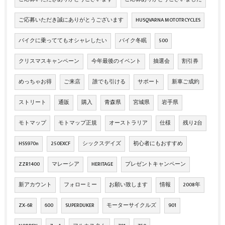
ご応募いただき誠にありがとうございます
HUSQVARNA MOTOTRCYCLES
バイクに乗っててもオシャレしたい
バイク冬眠
500
クリスマスキャンペーン
今年最後のイベント
抽選会
割引券
めっちゃお得
ご来店
誰でも引ける
サポート
新車ご成約
ストリート
通販
購入
青森県
宮城県
岩手県
モトマップ
モトマップ正規
オーストラリア
仕様
残り2台
HSS970n
250EXCF
シックスデイズ
初心者にもおすすめ
ZZR1400
マレーシア
HERITAGE
プレゼントキャンペーン
新アカウント
フォローミー
お願い致します
情報
2008年
ZX‐6R
600
SUPERDUKER
モーターサイクルズ
901