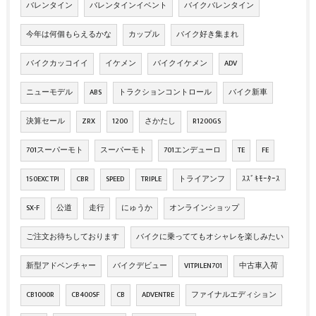
バレンタイン
バレンタインイベント
バイクバレンタイン
今年は何個もらえるかな
カップル
バイク好き集まれ
バイクカッコイイ
イケメン
バイクイケメン
ADV
ニューモデル
ABS
トラクションコントロール
バイク新車
決算セール
ZRX
1200
さかたし
R1200GS
701スーパーモト
スーパーモト
701エンデューロ
TE
FE
150EXC TPI
CBR
SPEED
TRIPLE
トライアンフ
ｽｽﾞｷﾓｰﾀｰｽ
SX-F
公道
走行
にゅうか
オンラインショップ
ご注文お待ちしております
バイクに乗っててもオシャレを楽しみたい
新型アドベンチャー
バイクデビュー
VITPILEN701
中古車入荷
CB1000R
CB400SF
CB
ADVENTRE
ファイナルエディション