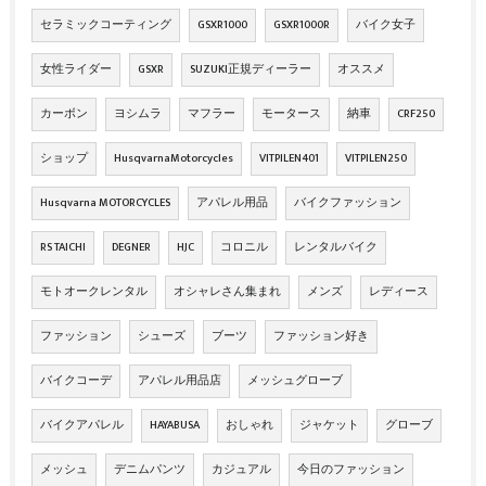
セラミックコーティング
GSXR1000
GSXR1000R
バイク女子
女性ライダー
GSXR
SUZUKI正規ディーラー
オススメ
カーボン
ヨシムラ
マフラー
モータース
納車
CRF250
ショップ
HusqvarnaMotorcycles
VITPILEN401
VITPILEN250
Husqvarna MOTORCYCLES
アパレル用品
バイクファッション
RS TAICHI
DEGNER
HJC
コロニル
レンタルバイク
モトオークレンタル
オシャレさん集まれ
メンズ
レディース
ファッション
シューズ
ブーツ
ファッション好き
バイクコーデ
アパレル用品店
メッシュグローブ
バイクアパレル
HAYABUSA
おしゃれ
ジャケット
グローブ
メッシュ
デニムパンツ
カジュアル
今日のファッション