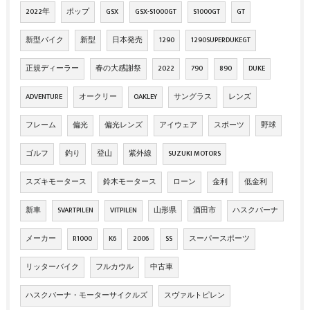
2022年
ポップ
GSX
GSX-S1000GT
S1000GT
GT
新型バイク
新型
日本発売
1290
1290SUPERDUKEGT
正規ディーラー
春の大感謝祭
2022
790
890
DUKE
ADVENTURE
オークリー
OAKLEY
サングラス
レンズ
フレーム
偏光
偏光レンズ
アイウェア
スポーツ
野球
ゴルフ
釣り
登山
紫外線
SUZUKI MOTORS
スズキモータース
鈴木モータース
ローン
金利
低金利
新車
SVARTPILEN
VITPILEN
山形県
酒田市
ハスクバーナ
メーカー
R1000
K6
2006
SS
スーパースポーツ
リッターバイク
フルカウル
中古車
ハスクバーナ・モーターサイクルズ
スヴァルトピレン