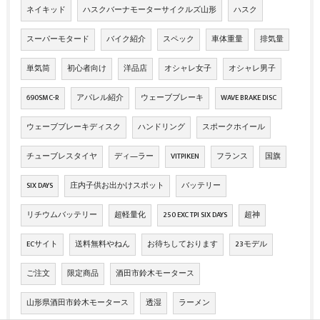
ネイキッド
ハスクバーナモーターサイクルズ山形
ハスク
スーパーモタード
バイク紹介
スペック
車体重量
排気量
単気筒
初心者向け
洋品店
オシャレ女子
オシャレ男子
690SMC-R
アパレル紹介
ウェーブブレーキ
WAVE BRAKE DISC
ウェーブブレーキディスク
ハンドリング
スポークホイール
チューブレスタイヤ
ディ―ラー
VITPIKEN
フランス
国旗
SIX DAYS
庄内子供お出かけスポット
バッテリー
リチウムバッテリー
超軽量化
250 EXC TPI SIX DAYS
超神
ECサイト
送料無料やねん
お待ちしております
23モデル
ご注文
限定商品
酒田市鈴木モータース
山形県酒田市鈴木モータース
透湿
ラーメン