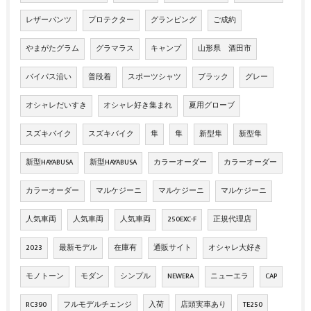
レザーパンツ
プロテクター
グランピング
ご成約
やまがたグラム
グラマラス
キャンプ
山形県 酒田市
バイパス沿い
普段着
スポーツシャツ
ブラック
グレー
オシャレだいすき
オシャレ好き集まれ
夏用グローブ
スズキバイク
スズキバイク
隼
隼
新型隼
新型隼
新型HAYABUSA
新型HAYABUSA
カラーオーダー
カラーオーダー
カラーオーダー
マルケジーニ
マルケジーニ
マルケジーニ
人気車両
人気車両
人気車両
250EXC-F
正規代理店
2023
最新モデル
在庫有
通販サイト
オシャレ大好き
モノトーン
モダン
シンプル
NEWERA
ニューエラ
CAP
RC390
フルモデルチェンジ
入荷
店頭実車あり
TE250