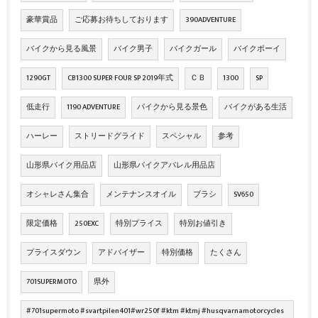
豪華賞品
ご応募お待ちしております
390ADVENTURE
バイクから見る風景
バイク男子
バイクガール
バイクボーイ
1290GT
CB1300 SUPER FOUR SP 2019年式
ＣＢ
1300
SP
低走行
1190 ADVENTURE
バイクから見る景色
バイクがある生活
ハーレー
ストリードグライド
スペシャル
参考
山形県バイク用品店
山形県バイクアパレル用品店
オシャレさん集合
メンテナンスオイル
ブラシ
SV650
限定価格
250EXC
特別プライス
特別お値引き
プライスダウン
アドバイザー
特別価格
たくさん
701SUPERMOTO
県外
#701supermoto #svartpilen401#wr250f #ktm #ktmj #husqvarnamotorcycles