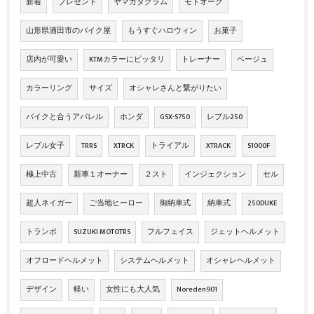
新着
プレゼント
ヤマガタグラム
モトオーク
山形県酒田市のバイク屋
もうすぐハロウィン
お菓子
店内が可愛い
KTMカラーにピッタリ
トレーナー
ベージュ
カラーリング
サイズ
オシャレさんと繋がりたい
バイクと合うアパレル
ホンダ
GSX-S750
レブル250
レブル女子
TRRS
XTRCK
トライアル
XTRACK
S1000F
極上中古
新車１オーナー
２スト
インジェクション
セル
超人ネイガー
ご当地ヒーロー
御納車式
納車式
250DUKE
トランポ
SUZUKI MOTOTRS
フルフェイス
ジェットヘルメット
オフロードヘルメット
システムヘルメット
オシャレヘルメット
デザイン
軽い
女性にも大人気
Noreden901