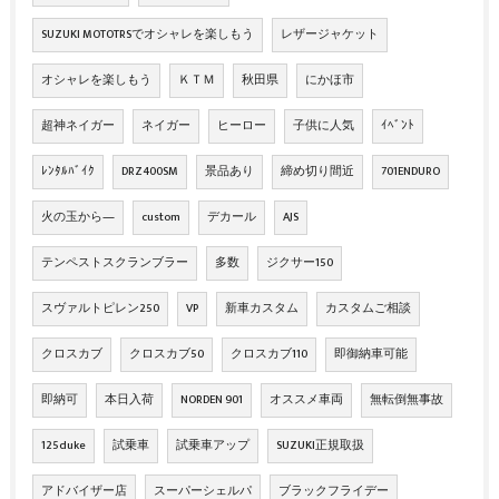
SUZUKI MOTOTRSでオシャレを楽しもう
レザージャケット
オシャレを楽しもう
ＫＴＭ
秋田県
にかほ市
超神ネイガー
ネイガー
ヒーロー
子供に人気
ｲﾍﾞﾝﾄ
ﾚﾝﾀﾙﾊﾞｲｸ
DRZ400SM
景品あり
締め切り間近
701ENDURO
火の玉から―
custom
デカール
AJS
テンペストスクランブラー
多数
ジクサー150
スヴァルトピレン250
VP
新車カスタム
カスタムご相談
クロスカブ
クロスカブ50
クロスカブ110
即御納車可能
即納可
本日入荷
NORDEN 901
オススメ車両
無転倒無事故
125duke
試乗車
試乗車アップ
SUZUKI正規取扱
アドバイザー店
スーパーシェルパ
ブラックフライデー