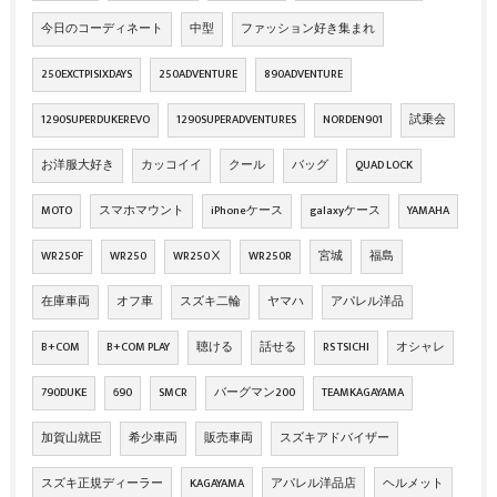
今日のコーディネート
中型
ファッション好き集まれ
250EXCTPISIXDAYS
250ADVENTURE
890ADVENTURE
1290SUPERDUKEREVO
1290SUPERADVENTURES
NORDEN901
試乗会
お洋服大好き
カッコイイ
クール
バッグ
QUAD LOCK
MOTO
スマホマウント
iPhoneケース
galaxyケース
YAMAHA
WR250F
WR250
WR250Ⅹ
WR250R
宮城
福島
在庫車両
オフ車
スズキ二輪
ヤマハ
アパレル洋品
B+COM
B+COM PLAY
聴ける
話せる
RS TSICHI
オシャレ
790DUKE
690
SMCR
バーグマン200
TEAMKAGAYAMA
加賀山就臣
希少車両
販売車両
スズキアドバイザー
スズキ正規ディーラー
KAGAYAMA
アパレル洋品店
ヘルメット