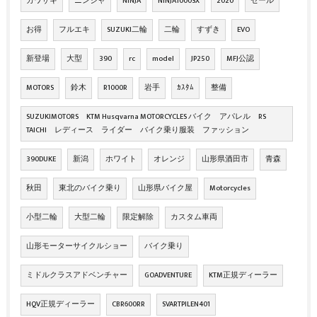
カワサキ
ニンジャ
NINJA
NINJA1000SX
2020
セール
お得
フルエキ
SUZUKI二輪
二輪
すずき
EVO
新登場
大型
390
rc
model
JP250
MFJ公認
MOTORS
鈴木
R1000R
岩手
ｶｽﾀﾑ
整備
SUZUKIMOTORS KTM Husqvarna MOTORCYCLES バイク アパレル RS
TAICHI レディース ライダー バイク乗り服装 ファッション
390DUKE
新潟
ホワイト
オレンジ
山形県酒田市
青森
秋田
東北のバイク乗り
山形県バイク屋
Motorcycles
小型二輪
大型二輪
限定解除
カスタム車両
山形モーターサイクルショー
バイク乗り
ミドルクラスアドベンチャー
GOADVENTURE
KTM正規ディーラー
HQV正規ディーラー
CBR600RR
SVARTPILEN401