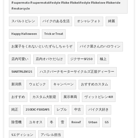
#supermoto #supermotolifestyle #bike #bikelifestyle #bikelove #bikeride
#motorcycle
スバルトピレン
バイクのある生活
オシャレフォト
綺麗
Happy Halloween
Trick or Treat
お菓子をくれないといたずらしちゃうぞ
バイク屋さんのハロウィン
店内可愛い
店内オバケだらけ
ジクサーSF250
極上
SVARTPILEN125
ハスクバーナモーターサイクルズ正規ディーラー
新潟県
ウェビック
キャンペーン
おすすめカスタム
おすすめ
カスタム大歓迎
展示車両
ヴィットピレン401
純正
250EXC-FSIXDAYS
レブル
中古
バイク大好き
除雪機
ユキオス
冬
雪
RnineT
Urban
GS
Sエディション
アパレル担当