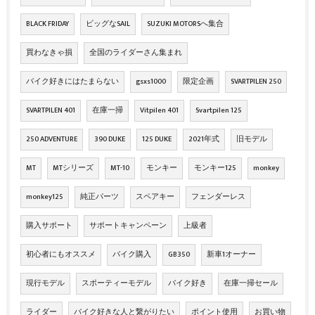
BLACK FRIDAY
ビッグなSAIL
SUZUKI MOTORSへ集合
買わなきゃ損
全国のライダーさん集まれ
バイク好きにはたまらない
gsxs1000
限定企画
SVARTPILEN 250
SVARTPILEN 401
在庫一掃
Vitpilen 401
Svartpilen 125
250 ADVENTURE
390 DUKE
125 DUKE
2021年式
旧モデル
MT
MTシリーズ
MT-10
モンキー
モンキー125
monkey
monkey125
純正パーツ
スペアキー
フェンダーレス
購入サポート
サポートキャンペーン
上級者
初心者にもオススメ
バイク購入
GB350
新車1オーナー
現行モデル
スポーティーモデル
バイク好き
在庫一掃セール
ライダー
バイク好きな人と繋がりたい
ポイント使用
お買い物