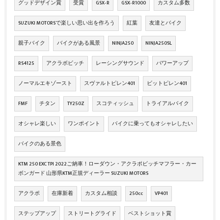
グッドデザイン賞
受賞
GSX‐R
GSX‐R1000
カスタム多数
SUZUKI MOTORSで楽しい思い出を作ろう
紅葉
友達とバイク
親子バイク
バイクがある風景
NINJA250
NINJA250SL
RS4125
アクラボビッチ
レーシングサウンド
パワーアップ
ノーマルエキゾースト
スヴァルトピレン401
ビットピレン401
FMF
チタン
TY250Z
スコティッシュ
トライアルバイク
オシャレ楽しい
ワンポイント
バイクに乗ってもオシャレしたい
バイクのある景色
KTM 250 EXC TPI 2022ご納車！ローダウン・アクラポビッチマフラー・カー
ボンガード 山形県KTM正規ディーラー SUZUKI MOTORS
アクラポ
在庫新着
カスタム相談
250cc
VP401
ステップアップ
ストリートグライド
ベストショット賞