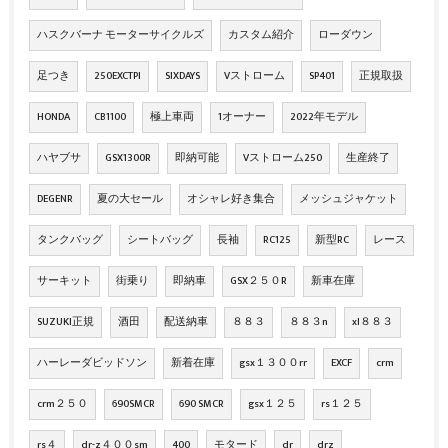
ハスクバーナ モーターサイクルズ
カスタム紹介
ローダウン
足つき
250EXCTPI
SIXDAYS
Vストローム
SP401
正規取扱
HONDA
CB1100
極上車両
1オーナー
2022年モデル
ハヤブサ
GSX1300R
即納可能
Vストローム250
生産終了
DEGENR
夏の大セール
オシャレ好き集合
メッシュジャケット
タンクバッグ
シートバッグ
長袖
RC125
新型RC
レース
サーキット
街乗り
即納車
GSX２５０R
新車在庫
SUZUKI正規
酒田
配送納車
８８３
８８３n
xl８８３
ハーレーダビッドソン
新着在庫
gsx１３００rr
EXCF
crm
crm２５０
690SMCR
690 SMCR
gsx１２５
rs１２５
rs４
dr-z４００sm
400
モタード
dr
drz