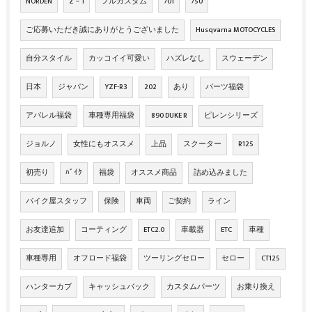
NORDEN
Z－1
フルカスタム
701
750
ご応募いただき誠にありがとうございました
Husqvarna MOTOCYCLES
自分スタイル
カッコイイ可愛い
ハズレなし
スウェーデン
日本
ジャパン
YZF-R3
202
あり
パーツ福袋
アパレル福袋
車種専用福袋
890 DUKE R
ピレンシリーズ
ジョルノ
女性にもオススメ
上品
スクーター
R125
初売り
ﾊﾞｲｸ
福袋
オススメ商品
詰め込みました
バイク屋スタッフ
保険
車両
ご契約
ライン
お友達追加
コーティング
ETC2.0
車載器
ETC
車種
車種専用
オフロード福袋
ツーリングセロー
セロー
CT125
ハンターカブ
キャッシュバック
カスタムパーツ
お乗り換え