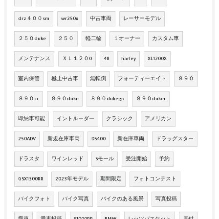
drz４００sm
wr250x
中古車両
レーサーモデル
２５０duke
２５０
軽二輪
１オーナー
カスタム車
メンテナンス
ＸＬ１２０0
48
harley
XL1200X
室内保管
極上中古車
無転倒
フォーティーエイト
８９０
８９０cc
８９０duke
８９０dukegp
８９０duker
即納車可能
イントルーダー
クラシック
アメリカン
250ADV
新規在庫車両
DS400
新在庫車両
ドラッグスター
ドラスタ
ワインレッド
Sモール
受注開始
予約
GSX1300RR
2023年モデル
期間限定
フォトコンテスト
バイクフォト
バイク写真
バイクのある風景
写真投稿
愛車
愛車投稿
S1000RR
BMW
レッツバスケット
原付