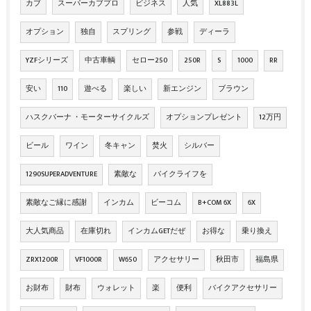
カブ
スーパーカブプロ
ビジネス
人気
XL883L
オプション
独自
スプリング
参戦
ディーラ
YZFシリーズ
中古車輌
セロー250
250R
S
1000
RR
安い
110
遊べる
楽しい
新エンジン
ブラウン
ハスクバーナ ・モーターサイクルズ
オプションプレゼント
12万円
ビール
ワイン
冬キャン
焚火
シルバー
1290SUPERADVENTURE
素敵な
バイクライフを
素敵なご縁に感謝
インカム
ビーコム
B+COM 6X
6X
大人気商品
在庫切れ
インカムGETだぜ
お得な
乗り換え
ZRX1200R
VF1000R
W650
アクセサリー
秋田市
福島県
お財布
財布
ウォレット
楽
便利
バイクアクセサリー