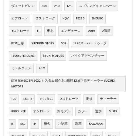
ヴィットピレン
401
250
125
スプリングキャンペーン
オフロード
２ストローク
HQV
FE250
ENDURO
4ストローク
FI
東北
エンデューロ
2019
2気筒
KTM山形
SUZUKIMOTORS
SDR
1290スーパードゥーク
1290SUPERDUKER
SZUKI MOTORS
バイクアドベンチャー
ミドルクラス
2021
KTM 150 EXC TPI 2022 カスタム紹介♪山形県 KTM正規ディーラー SUZUKI
MOTORS
150
EXCTPI
カスタム
2ストローク
正規
ディーラー
890DUKER
オンロード
新モデル
カラー
追加
SUPER
R
EXC
TPI
練習
ご納車
洗車
KAWASAKI