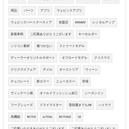
用品
パーツ
アプリ
ウェビックアプリ
ウェビックパートナーストア
加盟店
890ADV
レンタルアップ
新着車両
ご応募ありがとうございます
キーホルダー
シリコン素材
傷つかない
ストリートモデル
ディーラーオリジナルサポート
オフロードモデル
クリスマス
クリスマスフェア
デメル
オーストリア
ウィーン
チョコレート
新カラー
ニューカラー
登場
ヴィンテージ感
オールドフィニッシュ加工
シーズンイン
フープシューズ
ドライマスター
普段履きでもOK
ハイテク
高機能
NC750
nc750x
NC750LD
LD
ご応募いただきありがとうございます
ご応募ありがとうございました