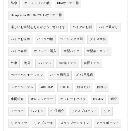
防水
オーストリアの夜
KTMオーナー様
Husqvarna MOTORCYCLESオーナー様
楽しいお時間をありがとうございます
バイクのお話
バイク繋がり
バイクお友達
バイクの輪
ツーリング企画
クイズ大会
バイク春服
オフロード購入
大型バイク
大型ネイキッド
外車
海外
S/Sモデル
202年モデル
春夏モデル
カラーバリエーション
バイク用品店
ﾊﾞｲｸ用品店
スケールモデル
MOTO GP
300 EXC
飾りたい
飾れる
車両紹介
オレンジカラー
オフロードバイク
Braktec
紹介
メーター
ハンドル
ﾊﾞｲｸ紹介
リアスプロケット
リア
リアタイヤ
リアブレーキ
スリップオンライン
アクラポビッチ