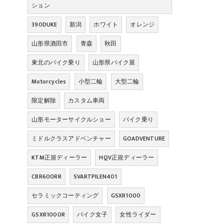
ション
390DUKE
新潟
ホワイト
オレンジ
山形県酒田市
青森
秋田
東北のバイク乗り
山形県バイク屋
Motorcycles
小型二輪
大型二輪
限定解除
カスタム車両
山形モーターサイクルショー
バイク乗り
ミドルクラスアドベンチャー
GOADVENTURE
KTM正規ディーラー
HQV正規ディーラー
CBR600RR
SVARTPILEN401
セラミックコーティング
GSXR1000
GSXR1000R
バイク女子
女性ライダー