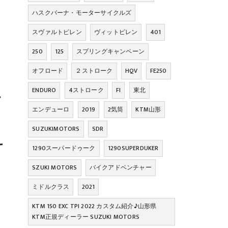
ハスクバーナ・モーターサイクルズ
スヴァルトピレン
ヴィットピレン
401
250
125
スプリングキャンペーン
オフロード
２ストローク
HQV
FE250
ENDURO
4ストローク
FI
東北
。

エンデューロ
2019
2気筒
KTM山形
SUZUKIMOTORS
SDR
す。

1290スーパードゥーク
1290SUPERDUKER
SZUKI MOTORS
バイクアドベンチャー
ミドルクラス
2021
KTM 150 EXC TPI 2022 カスタム紹介♪山形県
KTM正規ディーラー SUZUKI MOTORS