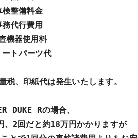
車検整備料金

事務代行費用

査機器使用料

ョートパーツ代

量税、印紙代は発生いたします。

PER DUKE Rの場合、

円、2回だと約18万円かかりますが
