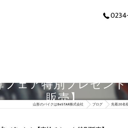
先
0234
 決算フェア特別プレゼン
販売】
山形のバイクはBeSTAR株式会社
ブログ
先着20名