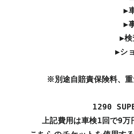
▶
▶
▶検
▶シ
※別途自賠責保険料、重
1290 SU
上記費用は車検1回で9万