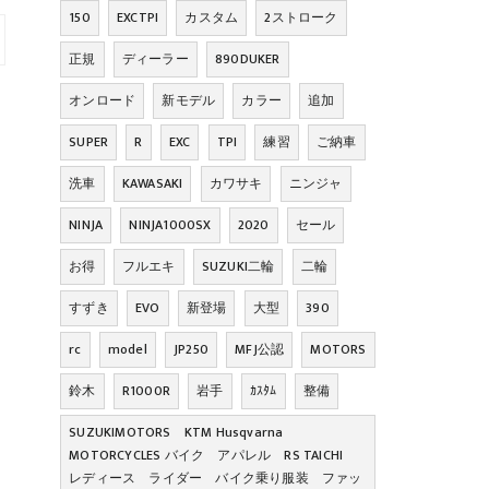
150
EXCTPI
カスタム
2ストローク
正規
ディーラー
890DUKER
オンロード
新モデル
カラー
追加
SUPER
R
EXC
TPI
練習
ご納車
洗車
KAWASAKI
カワサキ
ニンジャ
NINJA
NINJA1000SX
2020
セール
お得
フルエキ
SUZUKI二輪
二輪
すずき
EVO
新登場
大型
390
rc
model
JP250
MFJ公認
MOTORS
鈴木
R1000R
岩手
ｶｽﾀﾑ
整備
SUZUKIMOTORS KTM Husqvarna
MOTORCYCLES バイク アパレル RS TAICHI
レディース ライダー バイク乗り服装 ファッ