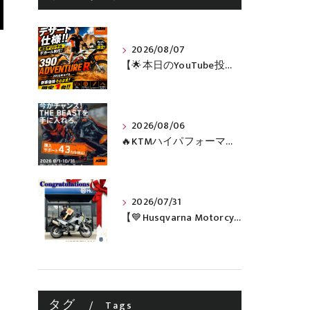
2026/08/07
【🌟本日のYouTube投稿完了🌟】 🔥390 ADVENTURE R × KTM山形 オリジナルデカール仕様誕生🔥
2026/08/06
🔥KTMハイパフォーマンスネイキッドがお得に手に入るチャンス🔥
2026/07/31
【💙Husqvarna Motorcycles / NORDEN 901💙】 ご納車おめでとうございます🎉✨
タグ
Tags