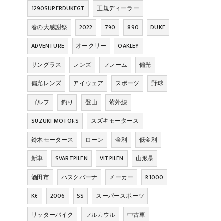
く車検を受けることが可能です！

1290SUPERDUKEGT
正規ディーラー
春の大感謝祭
2022
790
890
DUKE


ADVENTURE
オークリー
OAKLEY
サングラス
レンズ
フレーム
偏光
偏光レンズ
アイウェア
スポーツ
野球
ゴルフ
釣り
登山
紫外線
SUZUKI MOTORS
スズキモータース
鈴木モータース
ローン
金利
低金利
新車
SVARTPILEN
VITPILEN
山形県
酒田市
ハスクバーナ
メーカー
R1000
K6
2006
SS
スーパースポーツ
リッターバイク
フルカウル
中古車