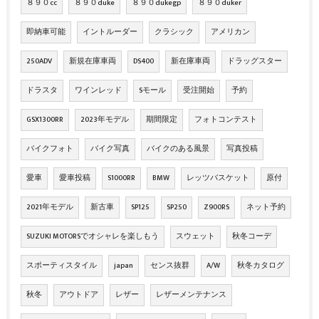
８９０cc
８９０duke
８９０dukegp
８９０duker
即納車可能
イントルーダー
クラシック
アメリカン
250ADV
新規在庫車両
DS400
新在庫車両
ドラッグスター
ドラスタ
ワインレッド
Sモール
受注開始
予約
GSX1300RR
2023年モデル
期間限定
フォトコンテスト
バイクフォト
バイク写真
バイクのある風景
写真投稿
愛車
愛車投稿
S1000RR
BMW
レッツバスケット
原付
2021年モデル
新古車
SP125
SP250
Z900RS
ネット予約
SUZUKI MOTORSでオシャレを楽しもう
スウェット
秋冬コーデ
スポーティスタイル
japan
センス抜群
A/W
秋冬カタログ
秋冬
アウトドア
レザー
レザーメンテナンス