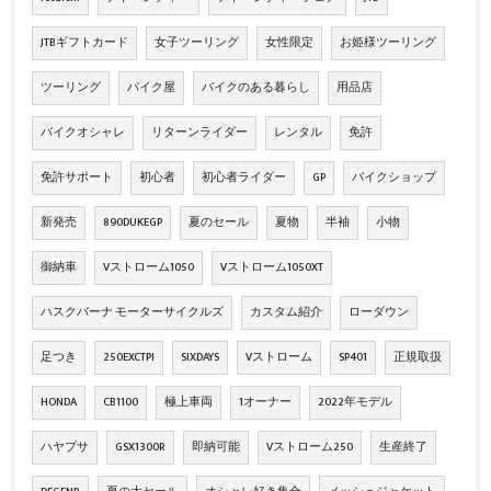
JTBギフトカード
女子ツーリング
女性限定
お姫様ツーリング
ツーリング
バイク屋
バイクのある暮らし
用品店
バイクオシャレ
リターンライダー
レンタル
免許
免許サポート
初心者
初心者ライダー
GP
バイクショップ
新発売
890DUKEGP
夏のセール
夏物
半袖
小物
御納車
Vストローム1050
Vストローム1050XT
ハスクバーナ モーターサイクルズ
カスタム紹介
ローダウン
足つき
250EXCTPI
SIXDAYS
Vストローム
SP401
正規取扱
HONDA
CB1100
極上車両
1オーナー
2022年モデル
ハヤブサ
GSX1300R
即納可能
Vストローム250
生産終了