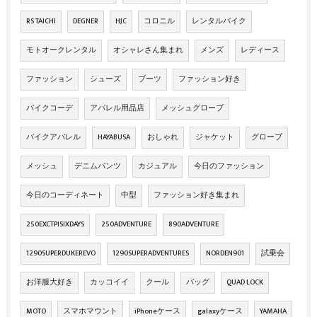
RS TAICHI
DEGNER
HJC
コロニル
レンタルバイク
モトオークレンタル
オシャレさん集まれ
メンズ
レディース
ファッション
シューズ
ブーツ
ファッション好き
バイクコーデ
アパレル用品店
メッシュグローブ
バイクアパレル
HAYABUSA
おしゃれ
ジャケット
グローブ
メッシュ
デニムパンツ
カジュアル
今日のファッション
今日のコーディネート
中型
ファッション好き集まれ
250EXCTPISIXDAYS
250ADVENTURE
890ADVENTURE
1290SUPERDUKEREVO
1290SUPERADVENTURES
NORDEN901
試乗会
お洋服大好き
カッコイイ
クール
バッグ
QUAD LOCK
MOTO
スマホマウント
iPhoneケース
galaxyケース
YAMAHA