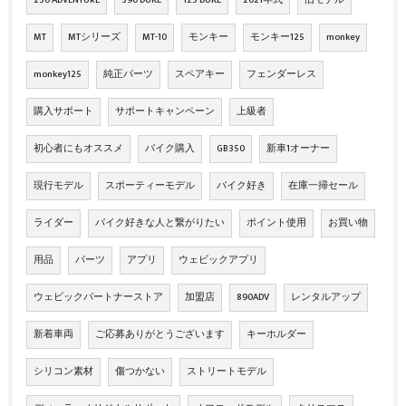
MT
MTシリーズ
MT-10
モンキー
モンキー125
monkey
monkey125
純正パーツ
スペアキー
フェンダーレス
購入サポート
サポートキャンペーン
上級者
初心者にもオススメ
バイク購入
GB350
新車1オーナー
現行モデル
スポーティーモデル
バイク好き
在庫一掃セール
ライダー
バイク好きな人と繋がりたい
ポイント使用
お買い物
用品
パーツ
アプリ
ウェビックアプリ
ウェビックパートナーストア
加盟店
890ADV
レンタルアップ
新着車両
ご応募ありがとうございます
キーホルダー
シリコン素材
傷つかない
ストリートモデル