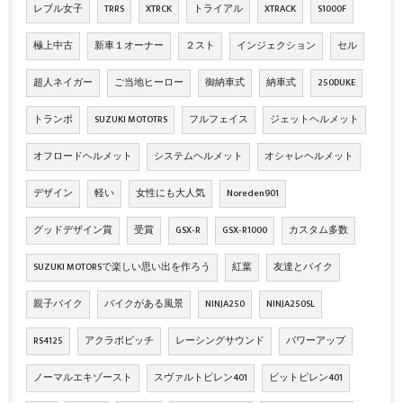
レブル女子
TRRS
XTRCK
トライアル
XTRACK
S1000F
極上中古
新車１オーナー
２スト
インジェクション
セル
超人ネイガー
ご当地ヒーロー
御納車式
納車式
250DUKE
トランポ
SUZUKI MOTOTRS
フルフェイス
ジェットヘルメット
オフロードヘルメット
システムヘルメット
オシャレヘルメット
デザイン
軽い
女性にも大人気
Noreden901
グッドデザイン賞
受賞
GSX‐R
GSX‐R1000
カスタム多数
SUZUKI MOTORSで楽しい思い出を作ろう
紅葉
友達とバイク
親子バイク
バイクがある風景
NINJA250
NINJA250SL
RS4125
アクラボビッチ
レーシングサウンド
パワーアップ
ノーマルエキゾースト
スヴァルトピレン401
ビットピレン401