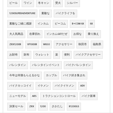
ビール
ワイン
冬キャン
焚火
シルバー
1290SUPERADVENTURE
素敵な
バイクライフを
素敵なご縁に感謝
インカム
ビーコム
B+COM 6X
6X
大人気商品
在庫切れ
インカムGETだぜ
お得な
乗り換え
ZRX1200R
VF1000R
W650
アクセサリー
秋田市
福島県
お財布
財布
ウォレット
楽
便利
バイクアクセサリー
バレンタイン
バレンタインイベント
バイクバレンタイン
今年は何個もらえるかな
カップル
バイク好き集まれ
バイクカッコイイ
イケメン
バイクイケメン
ADV
ニューモデル
ABS
トラクションコントロール
バイク新車
決算セール
ZRX
1200
さかたし
R1200GS