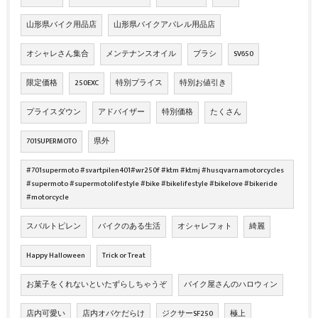
山形県バイク用品店
山形県バイクアパレル用品店
オシャレさん集合
メンテナンスオイル
ブラシ
SV650
限定価格
250EXC
特別プライス
特別お値引き
プライスダウン
アドバイザー
特別価格
たくさん
701SUPERMOTO
県外
#701supermoto #svartpilen401#wr250f #ktm #ktmj #husqvarnamotorcycles
#supermoto #supermotolifestyle #bike #bikelifestyle #bikelove #bikeride
#motorcycle
スバルトピレン
バイクのある生活
オシャレフォト
綺麗
Happy Halloween
Trick or Treat
お菓子をくれないといたずらしちゃうぞ
バイク屋さんのハロウィン
店内可愛い
店内オバケだらけ
ジクサーSF250
極上