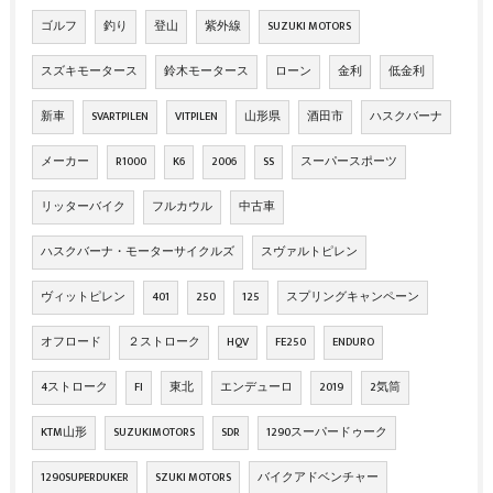
ゴルフ
釣り
登山
紫外線
SUZUKI MOTORS
スズキモータース
鈴木モータース
ローン
金利
低金利
新車
SVARTPILEN
VITPILEN
山形県
酒田市
ハスクバーナ
メーカー
R1000
K6
2006
SS
スーパースポーツ
リッターバイク
フルカウル
中古車
ハスクバーナ・モーターサイクルズ
スヴァルトピレン
ヴィットピレン
401
250
125
スプリングキャンペーン
オフロード
２ストローク
HQV
FE250
ENDURO
4ストローク
FI
東北
エンデューロ
2019
2気筒
KTM山形
SUZUKIMOTORS
SDR
1290スーパードゥーク
1290SUPERDUKER
SZUKI MOTORS
バイクアドベンチャー