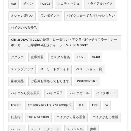
FMF
チタン
TY250Z
スコティッシュ
トライアルバイク
オシャレ楽しい
ワンポイント
バイクに乗ってもオシャレしたい
バイクのある景色
KTM 250 EXC TPI 2022ご納車！ローダウン・アクラポビッチマフラー・カー
ボンガード 山形県KTM正規ディーラー SUZUKI MOTORS
アクラポ
在庫新着
カスタム相談
250cc
VP401
ステップアップ
ストリートグライド
ベストショット賞
豪華賞品
ご応募お待ちしております
390ADVENTURE
バイクから見る風景
バイク男子
バイクガール
バイクボーイ
1290GT
CB1300 SUPER FOUR SP 2019年式
ＣＢ
1300
SP
低走行
1190 ADVENTURE
バイクから見る景色
バイクがある生活
ハーレー
ストリードグライド
スペシャル
参考