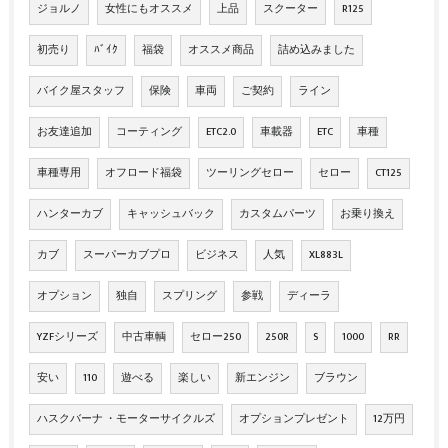
ジョルノ
女性にもオススメ
上品
スクーター
R125
初売り
ﾊﾞｲｸ
福袋
オススメ商品
詰め込みました
バイク屋スタッフ
保険
車両
ご契約
ライン
お友達追加
コーティング
ETC2.0
車載器
ETC
車種
車種専用
オフロード福袋
ツーリングセロー
セロー
CT125
ハンターカブ
キャッシュバック
カスタムパーツ
お乗り換え
カブ
スーパーカブプロ
ビジネス
人気
XL883L
オプション
独自
スプリング
参戦
ディーラ
YZFシリーズ
中古車輌
セロー250
250R
S
1000
RR
安い
110
遊べる
楽しい
新エンジン
ブラウン
ハスクバーナ ・モーターサイクルズ
オプションプレゼント
12万円