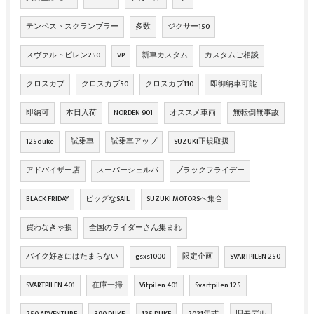
テンペストスクランブラー
多数
ジクサー150
スヴァルトピレン250
VP
新車カスタム
カスタムご相談
クロスカブ
クロスカブ50
クロスカブ110
即御納車可能
即納可
本日入荷
NORDEN 901
オススメ車両
無転倒無事故
125duke
試乗車
試乗車アップ
SUZUKI正規取扱
アドバイザー店
スーパーシェルパ
ブラックフライデー
BLACK FRIDAY
ビッグなSAIL
SUZUKI MOTORSへ集合
買わなきゃ損
全国のライダーさん集まれ
バイク好きにはたまらない
gsxs1000
限定企画
SVARTPILEN 250
SVARTPILEN 401
在庫一掃
Vitpilen 401
Svartpilen 125
250 ADVENTURE
390 DUKE
125 DUKE
2021年式
旧モデル