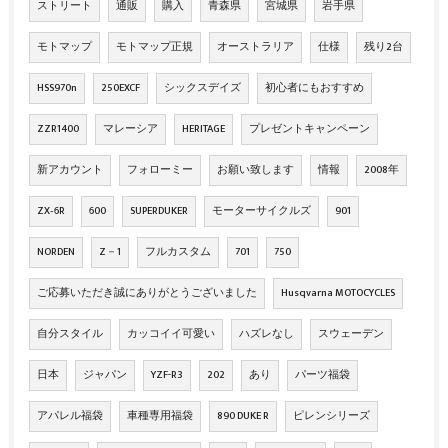
ストリート
通販
購入
青森県
宮城県
岩手県
モトマップ
モトマップ正規
オーストラリア
仕様
残り2台
HSS970n
250EXCF
シックスデイズ
初心者にもおすすめ
ZZR1400
マレーシア
HERITAGE
プレゼントキャンペーン
新アカウント
フォローミー
お願い致します
情報
2008年
ZX‐6R
600
SUPERDUKER
モーターサイクルズ
901
NORDEN
Z－1
フルカスタム
701
750
ご応募いただき誠にありがとうございました
Husqvarna MOTOCYCLES
自分スタイル
カッコイイ可愛い
ハズレなし
スウェーデン
日本
ジャパン
YZF-R3
202
あり
パーツ福袋
アパレル福袋
車種専用福袋
890 DUKE R
ピレンシリーズ