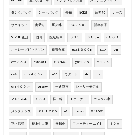
DEGENR
夏の大セール
オシャレ好き集合
メッシュジャケット
タンクバッグ
シートバッグ
長袖
RC125
新型RC
レース
サーキット
街乗り
即納車
GSX２５０R
新車在庫
SUZUKI正規
酒田
配送納車
８８３
８８３n
xl８８３
ハーレーダビッドソン
新着在庫
gsx１３００rr
EXCF
crm
crm２５０
690SMCR
690 SMCR
gsx１２５
rs１２５
rs４
dr-z４００sm
400
モタード
dr
drz
drz４００sm
wr250x
中古車両
レーサーモデル
２５０duke
２５０
軽二輪
１オーナー
カスタム車
メンテナンス
ＸＬ１２０0
48
harley
XL1200X
室内保管
極上中古車
無転倒
フォーティーエイト
８９０