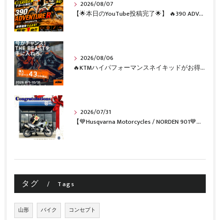
2026/08/07
【🌟本日のYouTube投稿完了🌟】 🔥390 ADVENTURE R × KTM山形 オリジナルデカール仕様誕生🔥
2026/08/06
🔥KTMハイパフォーマンスネイキッドがお得に手に入るチャンス🔥
2026/07/31
【💙Husqvarna Motorcycles / NORDEN 901💙】 ご納車おめでとうございます🎉✨
タグ
Tags
山形
バイク
コンセプト