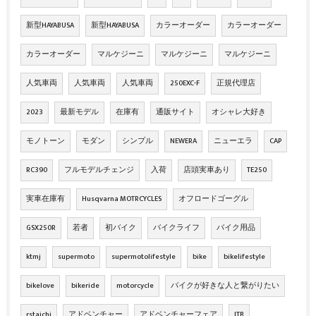
新型HAYABUSA
新型HAYABUSA
カラーオーダー
カラーオーダー
カラーオーダー
マルケジーニ
マルケジーニ
マルケジーニ
人気車両
人気車両
人気車両
250EXC-F
正規代理店
2023
最新モデル
在庫有
通販サイト
オシャレ大好き
モノトーン
モダン
シンプル
NEWERA
ニューエラ
CAP
RC390
フルモデルチェンジ
入荷
店頭実車あり
TE250
実車在庫有
Husqvarna MOTRCYCLES
オフロードゴーグル
GSX250R
若者
初バイク
バイクライフ
バイク用品
ktmj
supermoto
supermotolifestyle
bike
bikelifestyle
bikelove
bikeride
motorcycle
バイクが好きな人と繋がりたい
rstaichi
アドベンチャー
アドベンチャーフェア
JTB