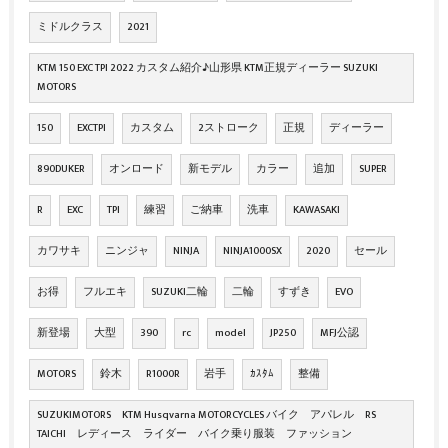
ミドルクラス
2021
KTM 150 EXC TPI 2022 カスタム紹介♪山形県 KTM正規ディーラー SUZUKI
MOTORS
150
EXCTPI
カスタム
2ストローク
正規
ディーラー
890DUKER
オンロード
新モデル
カラー
追加
SUPER
R
EXC
TPI
練習
ご納車
洗車
KAWASAKI
カワサキ
ニンジャ
NINJA
NINJA1000SX
2020
セール
お得
フルエキ
SUZUKI二輪
二輪
すずき
EVO
新登場
大型
390
rc
model
JP250
MFJ公認
MOTORS
鈴木
R1000R
岩手
ｶｽﾀﾑ
整備
SUZUKIMOTORS KTM Husqvarna MOTORCYCLES バイク アパレル RS
TAICHI レディース ライダー バイク乗り服装 ファッション