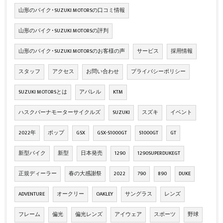
山形のバイク･SUZUKI MOTORSの口コミ情報
山形のバイク･SUZUKI MOTORSの評判
山形のバイク･SUZUKI MOTORSのお客様の声
サービス
採用情報
スタッフ
アクセス
お問い合わせ
プライバシーポリシー
SUZUKI MOTORSとは
アパレル
KTM
ハスクバーナモーターサイクルズ
SUZUKI
スズキ
イベント
2022年
ポップ
GSX
GSX-S1000GT
S1000GT
GT
新型バイク
新型
日本発売
1290
1290SUPERDUKEGT
正規ディーラー
春の大感謝祭
2022
790
890
DUKE
ADVENTURE
オークリー
OAKLEY
サングラス
レンズ
フレーム
偏光
偏光レンズ
アイウェア
スポーツ
野球