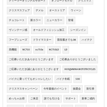
ディーラーオリジナルサポート
オフロードモデル
クリスマス
クリスマスフェア
デメル
オーストリア
ウィーン
チョコレート
新カラー
ニューカラー
登場
ヴィンテージ感
オールドフィニッシュ加工
シーズンイン
フープシューズ
ドライマスター
普段履きでもOK
ハイテク
高機能
NC750
nc750x
NC750LD
LD
ご応募いただきありがとうございます
ご応募ありがとうございました
ご応募いただき誠にありがとうございます
HUSQVARNA MOTOTRCYCLES
バイクに乗っててもオシャレしたい
バイク冬眠
500
クリスマスキャンペーン
今年最後のイベント
抽選会
割引券
めっちゃお得
ご来店
誰でも引ける
サポート
新車ご成約