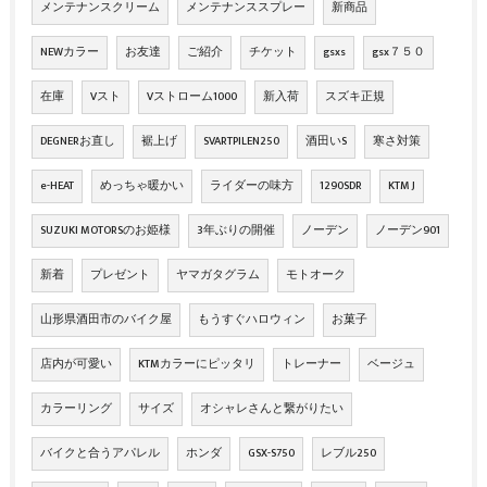
メンテナンスクリーム
メンテナンススプレー
新商品
NEWカラー
お友達
ご紹介
チケット
gsxs
gsx７５０
在庫
Vスト
Vストローム1000
新入荷
スズキ正規
DEGNERお直し
裾上げ
SVARTPILEN250
酒田いS
寒さ対策
e-HEAT
めっちゃ暖かい
ライダーの味方
1290SDR
KTM J
SUZUKI MOTORSのお姫様
3年ぶりの開催
ノーデン
ノーデン901
新着
プレゼント
ヤマガタグラム
モトオーク
山形県酒田市のバイク屋
もうすぐハロウィン
お菓子
店内が可愛い
KTMカラーにピッタリ
トレーナー
ベージュ
カラーリング
サイズ
オシャレさんと繋がりたい
バイクと合うアパレル
ホンダ
GSX-S750
レブル250