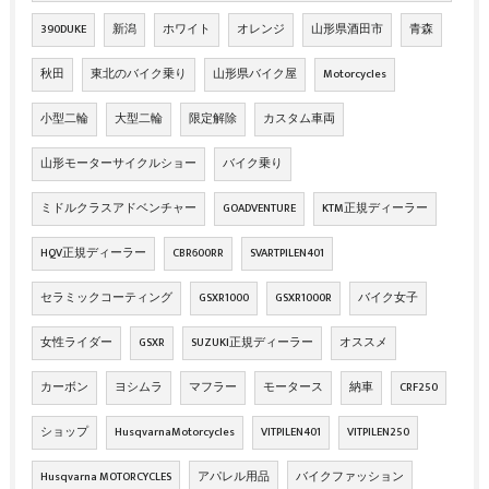
390DUKE
新潟
ホワイト
オレンジ
山形県酒田市
青森
秋田
東北のバイク乗り
山形県バイク屋
Motorcycles
小型二輪
大型二輪
限定解除
カスタム車両
山形モーターサイクルショー
バイク乗り
ミドルクラスアドベンチャー
GOADVENTURE
KTM正規ディーラー
HQV正規ディーラー
CBR600RR
SVARTPILEN401
セラミックコーティング
GSXR1000
GSXR1000R
バイク女子
女性ライダー
GSXR
SUZUKI正規ディーラー
オススメ
カーボン
ヨシムラ
マフラー
モータース
納車
CRF250
ショップ
HusqvarnaMotorcycles
VITPILEN401
VITPILEN250
Husqvarna MOTORCYCLES
アパレル用品
バイクファッション