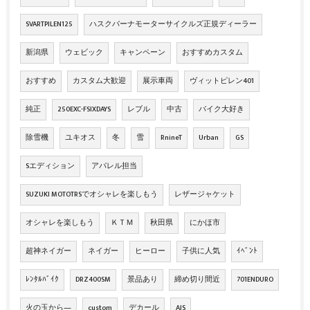
SVARTPILEN125
ハスクバーナモーターサイクルズ正規ディーラー
新潟県
ウェビック
キャンペーン
おすすめカスタム
おすすめ
カスタム大歓迎
展示車両
ヴィットピレン401
純正
250EXC-FSIXDAYS
レブル
中古
バイク大好き
除雪機
ユキオス
冬
雪
RnineT
Urban
GS
Sエディション
アパレル担当
SUZUKI MOTOTRSでオシャレを楽しもう
レザージャケット
オシャレを楽しもう
ＫＴＭ
秋田県
にかほ市
超神ネイガー
ネイガー
ヒーロー
子供に人気
ｲﾍﾞﾝﾄ
ﾚﾝﾀﾙﾊﾞｲｸ
DRZ400SM
景品あり
締め切り間近
701ENDURO
火の玉から―
custom
デカール
AJS