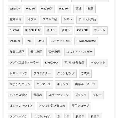
WR250F
WR250
WR250Ⅹ
WR250R
宮城
福島
在庫車両
オフ車
スズキ二輪
ヤマハ
アパレル洋品
B+COM
B+COM PLAY
聴ける
話せる
RS TSICHI
オシャレ
790DUKE
690
SMCR
バーグマン200
TEAMKAGAYAMA
加賀山就臣
希少車両
販売車両
スズキアドバイザー
スズキ正規ディーラー
KAGAYAMA
アパレル洋品店
ヘルメット
レザーパンツ
プロテクター
グランピング
ご成約
やまがたグラム
グラマラス
キャンプ
山形県 酒田市
バイパス沿い
普段着
スポーツシャツ
ブラック
グレー
オシャレだいすき
オシャレ好き集まれ
夏用グローブ
スズキバイク
スズキバイク
隼
隼
新型隼
新型隼