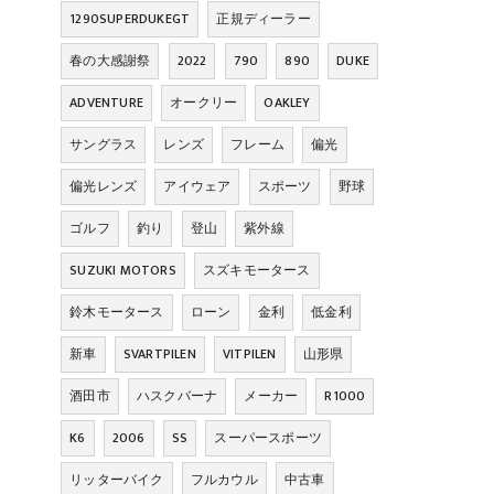
1290SUPERDUKEGT
正規ディーラー
春の大感謝祭
2022
790
890
DUKE
ADVENTURE
オークリー
OAKLEY
サングラス
レンズ
フレーム
偏光
偏光レンズ
アイウェア
スポーツ
野球
ゴルフ
釣り
登山
紫外線
SUZUKI MOTORS
スズキモータース
鈴木モータース
ローン
金利
低金利
新車
SVARTPILEN
VITPILEN
山形県
酒田市
ハスクバーナ
メーカー
R1000
K6
2006
SS
スーパースポーツ
リッターバイク
フルカウル
中古車