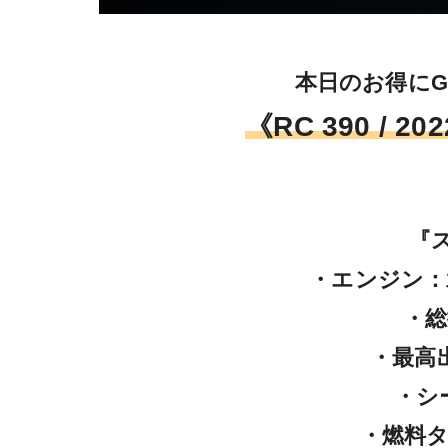
《RC 390 / 
『
・エンジン：
・総
・最高出力
・シー
・燃料タン