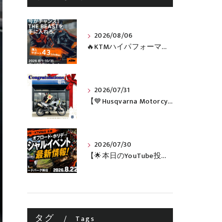
2026/08/06
🔥KTMハイパフォーマンスネイキッドがお得に手に入るチャンス🔥
2026/07/31
【💙Husqvarna Motorcycles / NORDEN 901💙】 ご納車おめでとうございます🎉✨
2026/07/30
【🌟本日のYouTube投稿完了🌟】 🔥田中太一さんをスペシャルゲストに🔥 8月22日(土)オフロード・ホリデー最新情報！！
タグ
Tags