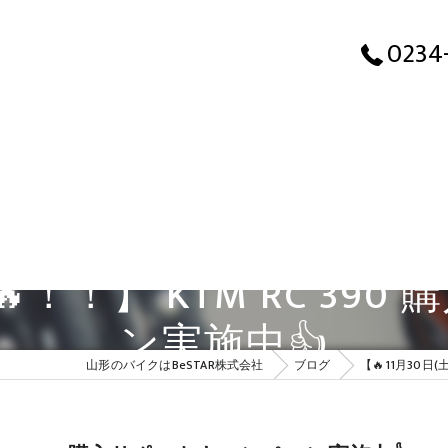
【🔥1
0234
で🔥！！】 KTM RC 3
ン実施中👍
山形のバイクはBeSTAR株式会社
ブログ
【🔥11月30日