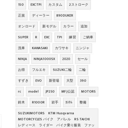
150
EXCTPI
カスタム
2ストローク
正規
ディーラー
890DUKER
オンロード
新モデル
カラー
追加
SUPER
R
EXC
TPI
練習
ご納車
洗車
KAWASAKI
カワサキ
ニンジャ
NINJA
NINJA1000SX
2020
セール
お得
フルエキ
SUZUKI二輪
二輪
すずき
EVO
新登場
大型
390
rc
model
JP250
MFJ公認
MOTORS
鈴木
R1000R
岩手
ｶｽﾀﾑ
整備
SUZUKIMOTORS KTM Husqvarna
MOTORCYCLES バイク アパレル RS TAICHI
レディース ライダー バイク乗り服装 ファッ