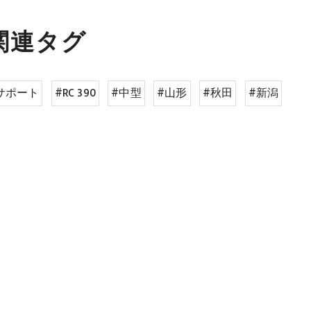
関連タグ
サポート
#RC 390
#中型
#山形
#秋田
#新潟