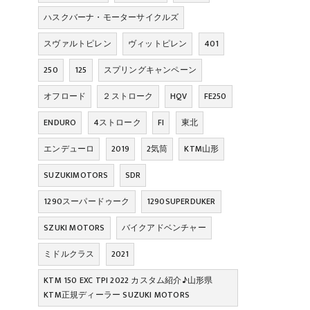
ハスクバーナ・モーターサイクルズ
スヴァルトピレン
ヴィットピレン
401
250
125
スプリングキャンペーン
オフロード
２ストローク
HQV
FE250
ENDURO
4ストローク
FI
東北
エンデューロ
2019
2気筒
KTM山形
SUZUKIMOTORS
SDR
1290スーパードゥーク
1290SUPERDUKER
SZUKI MOTORS
バイクアドベンチャー
ミドルクラス
2021
KTM 150 EXC TPI 2022 カスタム紹介♪山形県
KTM正規ディーラー SUZUKI MOTORS