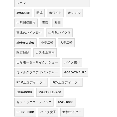
ション
390DUKE
新潟
ホワイト
オレンジ
山形県酒田市
青森
秋田
東北のバイク乗り
山形県バイク屋
Motorcycles
小型二輪
大型二輪
限定解除
カスタム車両
山形モーターサイクルショー
バイク乗り
ミドルクラスアドベンチャー
GOADVENTURE
KTM正規ディーラー
HQV正規ディーラー
CBR600RR
SVARTPILEN401
セラミックコーティング
GSXR1000
GSXR1000R
バイク女子
女性ライダー