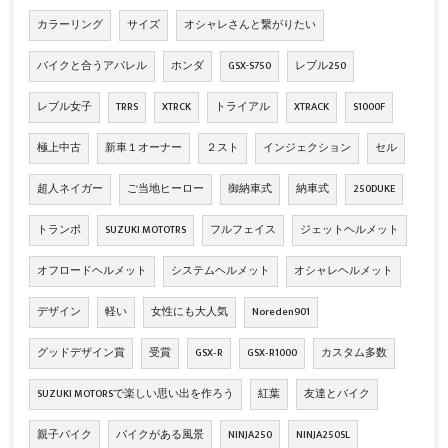
カラーリング
サイズ
オシャレさんと繋がりたい
バイクと合うアパレル
ホンダ
GSX-S750
レブル250
レブル女子
TRRS
XTRCK
トライアル
XTRACK
S1000F
極上中古
新車１オーナー
２スト
インジェクション
セル
超人ネイガー
ご当地ヒーロー
御納車式
納車式
250DUKE
トランポ
SUZUKI MOTOTRS
フルフェイス
ジェットヘルメット
オフロードヘルメット
システムヘルメット
オシャレヘルメット
デザイン
軽い
女性にも大人気
Noreden901
グッドデザイン賞
受賞
GSX‐R
GSX‐R1000
カスタム多数
SUZUKI MOTORSで楽しい思い出を作ろう
紅葉
友達とバイク
親子バイク
バイクがある風景
NINJA250
NINJA250SL