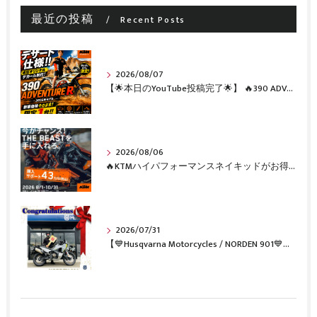
最近の投稿
Recent Posts
2026/08/07
【🌟本日のYouTube投稿完了🌟】 🔥390 ADVENTURE R × KTM山形 オリジナルデカール仕様誕生🔥
2026/08/06
🔥KTMハイパフォーマンスネイキッドがお得に手に入るチャンス🔥
2026/07/31
【💙Husqvarna Motorcycles / NORDEN 901💙】 ご納車おめでとうございます🎉✨