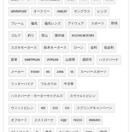
ADVENTURE
オークリー
OAKLEY
サングラス
レンズ
フレーム
偏光
偏光レンズ
アイウェア
スポーツ
野球
ゴルフ
釣り
登山
紫外線
SUZUKI MOTORS
スズキモータース
鈴木モータース
ローン
金利
低金利
新車
SVARTPILEN
VITPILEN
山形県
酒田市
ハスクバーナ
メーカー
R1000
K6
2006
SS
スーパースポーツ
リッターバイク
フルカウル
中古車
ハスクバーナ・モーターサイクルズ
スヴァルトピレン
ヴィットピレン
401
250
125
スプリングキャンペーン
オフロード
２ストローク
HQV
FE250
ENDURO