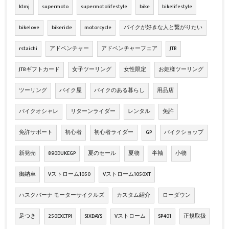
ktmj
supermoto
supermotolifestyle
bike
bikelifestyle
bikelove
bikeride
motorcycle
バイクが好きな人と繋がりたい
rstaichi
アドベンチャー
アドベンチャーフェア
JTB
JTBギフトカード
女子ツーリング
女性限定
お姫様ツーリング
ツーリング
バイク屋
バイクのある暮らし
用品店
バイクオシャレ
リターンライダー
レンタル
免許
免許サポート
初心者
初心者ライダー
GP
バイクショップ
新発売
890DUKEGP
夏のセール
夏物
半袖
小物
御納車
Vストローム1050
Vストローム1050XT
ハスクバーナ モーターサイクルズ
カスタム紹介
ローダウン
足つき
250EXCTPI
SIXDAYS
Vストローム
SP401
正規取扱