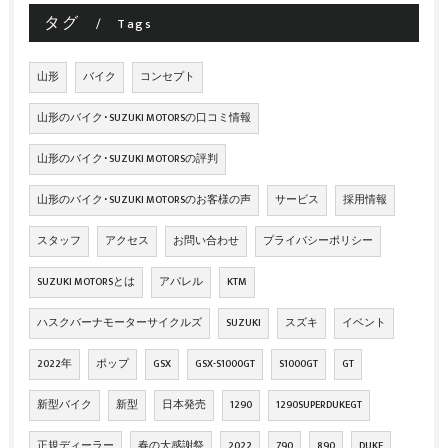
タグ
Tags
山形
バイク
コンセプト
山形のバイク･SUZUKI MOTORSの口コミ情報
山形のバイク･SUZUKI MOTORSの評判
山形のバイク･SUZUKI MOTORSのお客様の声
サービス
採用情報
スタッフ
アクセス
お問い合わせ
プライバシーポリシー
SUZUKI MOTORSとは
アパレル
KTM
ハスクバーナモーターサイクルズ
SUZUKI
スズキ
イベント
2022年
ポップ
GSX
GSX-S1000GT
S1000GT
GT
新型バイク
新型
日本発売
1290
1290SUPERDUKEGT
正規ディーラー
春の大感謝祭
2022
790
890
DUKE