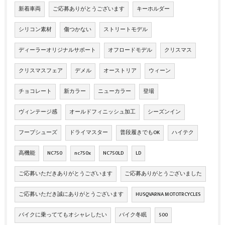
新着車両
ご応募ありがとうございます
キーホルダー
シリコン素材
傷つかない
ストリートモデル
ディーラーオリジナルサポート
オフロードモデル
クリスマス
クリスマスフェア
デメル
オーストリア
ウィーン
チョコレート
新カラー
ニューカラー
登場
ヴィンテージ感
オールドフィニッシュ加工
シーズンイン
フープシューズ
ドライマスター
普段履きでもOK
ハイテク
高機能
NC750
nc750x
NC750LD
LD
ご応募いただきありがとうございます
ご応募ありがとうございました
ご応募いただき誠にありがとうございます
HUSQVARNA MOTOTRCYCLES
バイクに乗っててもオシャレしたい
バイク冬眠
500