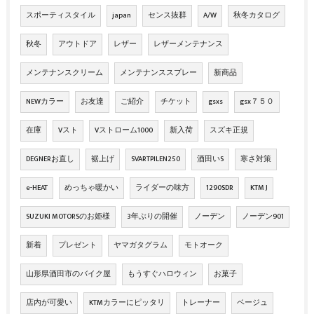
スポーティスタイル
japan
センス抜群
A/W
秋冬カタログ
秋冬
アウトドア
レザー
レザーメンテナンス
メンテナンスクリーム
メンテナンススプレー
新商品
NEWカラー
お友達
ご紹介
チケット
gsxs
gsx７５０
在庫
Vスト
Vストローム1000
新入荷
スズキ正規
DEGNERお直し
裾上げ
SVARTPILEN250
酒田いS
寒さ対策
e-HEAT
めっちゃ暖かい
ライダーの味方
1290SDR
KTM J
SUZUKI MOTORSのお姫様
3年ぶりの開催
ノーデン
ノーデン901
新着
プレゼント
ヤマガタグラム
モトオーク
山形県酒田市のバイク屋
もうすぐハロウィン
お菓子
店内が可愛い
KTMカラーにピッタリ
トレーナー
ベージュ