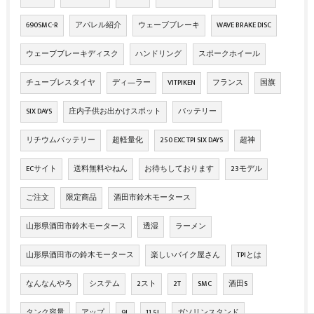
690SMC-R
アパレル紹介
ウェーブブレーキ
WAVE BRAKE DISC
ウェーブブレーキディスク
ハンドリング
スポークホイール
チューブレスタイヤ
ディ―ラー
VITPIKEN
フランス
国旗
SIX DAYS
庄内子供お出かけスポット
バッテリー
リチウムバッテリー
超軽量化
250 EXC TPI SIX DAYS
超神
ECサイト
送料無料やねん
お待ちしております
23モデル
ご注文
限定商品
酒田市鈴木モータース
山形県酒田市鈴木モータース
透湿
ラーメン
山形県酒田市の鈴木モータース
楽しいバイク屋さん
TPIとは
なんなんやろ
システム
2スト
2T
SMC
酒田S
タンク容量
アップ
9L
11.5L
ガソリンスタンド