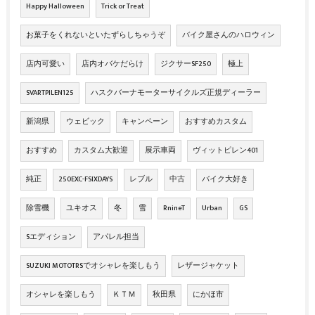
Happy Halloween
Trick or Treat
お菓子をくれないといたずらしちゃうぞ
バイク屋さんのハロウィン
店内可愛い
店内オバケだらけ
ジクサーSF250
極上
SVARTPILEN125
ハスクバーナモーターサイクルズ正規ディーラー
新潟県
ウェビック
キャンペーン
おすすめカスタム
おすすめ
カスタム大歓迎
展示車両
ヴィットピレン401
純正
250EXC-FSIXDAYS
レブル
中古
バイク大好き
除雪機
ユキオス
冬
雪
RnineT
Urban
GS
Sエディション
アパレル担当
SUZUKI MOTOTRSでオシャレを楽しもう
レザージャケット
オシャレを楽しもう
ＫＴＭ
秋田県
にかほ市