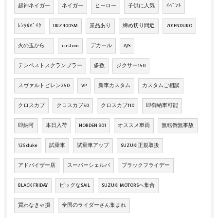
超神ネイガー
ネイガー
ヒーロー
子供に人気
ｲﾍﾞﾝﾄ
ﾚﾝﾀﾙﾊﾞｲｸ
DRZ400SM
景品あり
締め切り間近
701ENDURO
火の玉から―
custom
デカール
AJS
テンペストスクランブラー
多数
ジクサー150
スヴァルトピレン250
VP
新車カスタム
カスタムご相談
クロスカブ
クロスカブ50
クロスカブ110
即御納車可能
即納可
本日入荷
NORDEN 901
オススメ車両
無転倒無事故
125duke
試乗車
試乗車アップ
SUZUKI正規取扱
アドバイザー店
スーパーシェルパ
ブラックフライデー
BLACK FRIDAY
ビッグなSAIL
SUZUKI MOTORSへ集合
買わなきゃ損
全国のライダーさん集まれ