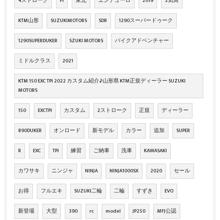
4ストローク
FI
東北
エンデューロ
2019
2気筒
KTM山形
SUZUKIMOTORS
SDR
1290スーパードゥーク
1290SUPERDUKER
SZUKI MOTORS
バイクアドベンチャー
ミドルクラス
2021
KTM 150 EXC TPI 2022 カスタム紹介♪山形県 KTM正規ディーラー SUZUKI
MOTORS
150
EXCTPI
カスタム
2ストローク
正規
ディーラー
890DUKER
オンロード
新モデル
カラー
追加
SUPER
R
EXC
TPI
練習
ご納車
洗車
KAWASAKI
カワサキ
ニンジャ
NINJA
NINJA1000SX
2020
セール
お得
フルエキ
SUZUKI二輪
二輪
すずき
EVO
新登場
大型
390
rc
model
JP250
MFJ公認