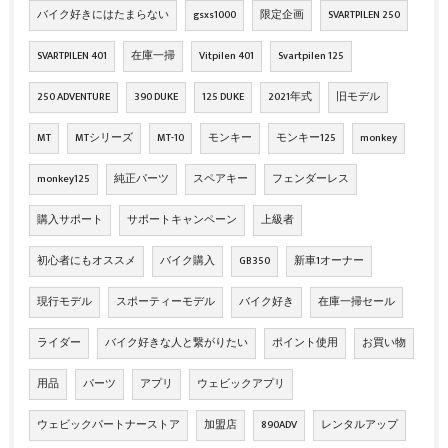
バイク好きにはたまらない
gsxs1000
限定企画
SVARTPILEN 250
SVARTPILEN 401
在庫一掃
Vitpilen 401
Svartpilen 125
250 ADVENTURE
390 DUKE
125 DUKE
2021年式
旧モデル
MT
MTシリーズ
MT-10
モンキー
モンキー125
monkey
monkey125
純正パーツ
スペアキー
フェンダーレス
購入サポート
サポートキャンペーン
上級者
初心者にもオススメ
バイク購入
GB350
新車1オーナー
現行モデル
スポーティーモデル
バイク好き
在庫一掃セール
ライダー
バイク好きな人と繋がりたい
ポイント使用
お買い物
用品
パーツ
アプリ
ウェビックアプリ
ウェビックパートナーストア
加盟店
890ADV
レンタルアップ