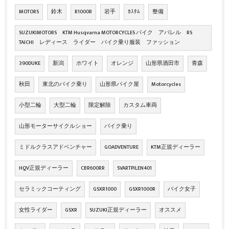
MOTORS
鈴木
R1000R
岩手
ｶｽﾀﾑ
整備
SUZUKIMOTORS KTM Husqvarna MOTORCYCLES バイク アパレル RS
TAICHI レディース ライダー バイク乗り服装 ファッション
390DUKE
新潟
ホワイト
オレンジ
山形県酒田市
青森
秋田
東北のバイク乗り
山形県バイク屋
Motorcycles
小型二輪
大型二輪
限定解除
カスタム車両
山形モーターサイクルショー
バイク乗り
ミドルクラスアドベンチャー
GOADVENTURE
KTM正規ディーラー
HQV正規ディーラー
CBR600RR
SVARTPILEN401
セラミックコーティング
GSXR1000
GSXR1000R
バイク女子
女性ライダー
GSXR
SUZUKI正規ディーラー
オススメ