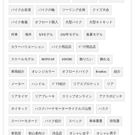
バイクお友達
バイクの輪
ツーリング企画
クイズ大会
バイク春服
オフロード購入
大型バイク
大型ネイキッド
外車
海外
S/Sモデル
202年モデル
春夏モデル
カラーバリエーション
バイク用品店
ﾊﾞｲｸ用品店
スケールモデル
MOTO GP
300 EXC
飾りたい
飾れる
車両紹介
オレンジカラー
オフロードバイク
Braktec
紹介
メーター
ハンドル
ﾊﾞｲｸ紹介
リアスプロケット
リア
リアタイヤ
リアブレーキ
スリップオンライン
アクラポビッチ
ネイキッド
ハスクバーナモーターサイクルズ山形
ハスク
スーパーモタード
バイク紹介
スペック
車体重量
排気量
単気筒
初心者向け
洋品店
オシャレ女子
オシャレ男子