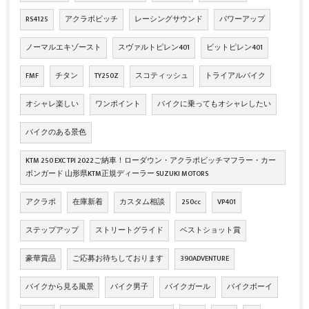
RS4125
アクラボビッチ
レーシングサウンド
パワーアップ
ノーマルエキゾースト
スヴァルトピレン401
ビットピレン401
FMF
チタン
TY250Z
スコティッシュ
トライアルバイク
オシャレ楽しい
ワンポイント
バイクに乗ってもオシャレしたい
バイクのある景色
KTM 250 EXC TPI 2022ご納車！ローダウン・アクラポビッチマフラー・カー
ボンガード 山形県KTM正規ディーラー SUZUKI MOTORS
アクラポ
在庫新着
カスタム相談
250cc
VP401
ステップアップ
ストリートグライド
ベストショット賞
豪華賞品
ご応募お待ちしております
390ADVENTURE
バイクから見る風景
バイク男子
バイクガール
バイクボーイ