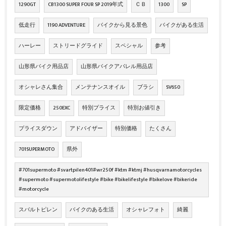
1290GT
CB1300 SUPER FOUR SP 2019年式
ＣＢ
1300
SP
低走行
1190 ADVENTURE
バイクから見る景色
バイクがある生活
ハーレー
ストリードグライド
スペシャル
参考
山形県バイク用品店
山形県バイクアパレル用品店
オシャレさん集合
メンテナンスオイル
ブラシ
SV650
限定価格
250EXC
特別プライス
特別お値引き
プライスダウン
アドバイザー
特別価格
たくさん
701SUPERMOTO
県外
#701supermoto #svartpilen401#wr250f #ktm #ktmj #husqvarnamotorcycles
#supermoto #supermotolifestyle #bike #bikelifestyle #bikelove #bikeride
#motorcycle
スバルトピレン
バイクのある生活
オシャレフォト
綺麗