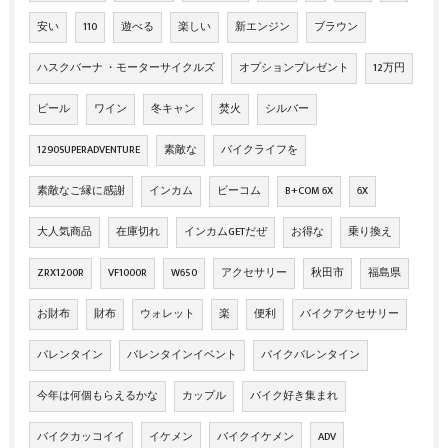
安い
110
遊べる
楽しい
新エンジン
ブラウン
ハスクバーナ ・モーターサイクルズ
オプションプレゼント
12万円
ビール
ワイン
冬キャン
焚火
シルバー
1290SUPERADVENTURE
素敵な
バイクライフを
素敵なご縁に感謝
インカム
ビーコム
B+COM 6X
6X
大人気商品
在庫切れ
インカムGETだぜ
お得な
乗り換え
ZRX1200R
VF1000R
W650
アクセサリー
秋田市
福島県
お財布
財布
ウォレット
楽
便利
バイクアクセサリー
バレンタイン
バレンタインイベント
バイクバレンタイン
今年は何個もらえるかな
カップル
バイク好き集まれ
バイクカッコイイ
イケメン
バイクイケメン
ADV