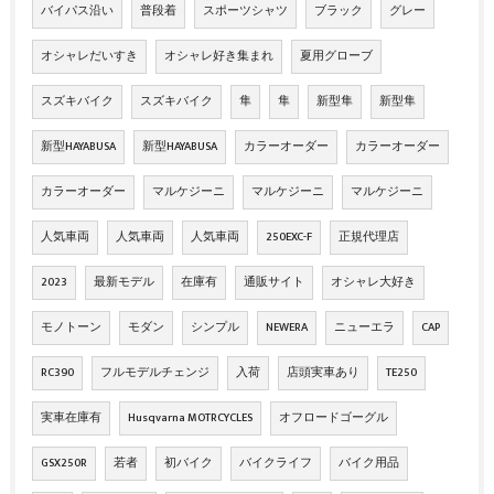
バイパス沿い
普段着
スポーツシャツ
ブラック
グレー
オシャレだいすき
オシャレ好き集まれ
夏用グローブ
スズキバイク
スズキバイク
隼
隼
新型隼
新型隼
新型HAYABUSA
新型HAYABUSA
カラーオーダー
カラーオーダー
カラーオーダー
マルケジーニ
マルケジーニ
マルケジーニ
人気車両
人気車両
人気車両
250EXC-F
正規代理店
2023
最新モデル
在庫有
通販サイト
オシャレ大好き
モノトーン
モダン
シンプル
NEWERA
ニューエラ
CAP
RC390
フルモデルチェンジ
入荷
店頭実車あり
TE250
実車在庫有
Husqvarna MOTRCYCLES
オフロードゴーグル
GSX250R
若者
初バイク
バイクライフ
バイク用品