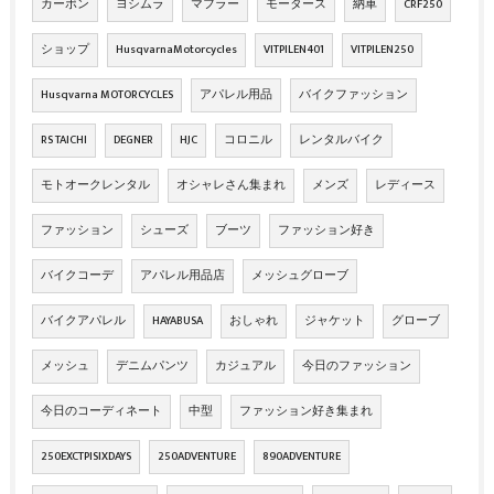
カーボン
ヨシムラ
マフラー
モータース
納車
CRF250
ショップ
HusqvarnaMotorcycles
VITPILEN401
VITPILEN250
Husqvarna MOTORCYCLES
アパレル用品
バイクファッション
RS TAICHI
DEGNER
HJC
コロニル
レンタルバイク
モトオークレンタル
オシャレさん集まれ
メンズ
レディース
ファッション
シューズ
ブーツ
ファッション好き
バイクコーデ
アパレル用品店
メッシュグローブ
バイクアパレル
HAYABUSA
おしゃれ
ジャケット
グローブ
メッシュ
デニムパンツ
カジュアル
今日のファッション
今日のコーディネート
中型
ファッション好き集まれ
250EXCTPISIXDAYS
250ADVENTURE
890ADVENTURE