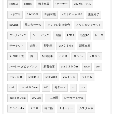
HONDA
CB1100
極上車両
1オーナー
2022年モデル
ハヤブサ
GSX1300R
即納可能
Vストローム250
生産終了
DEGENR
夏の大セール
オシャレ好き集合
メッシュジャケット
タンクバッグ
シートバッグ
長袖
RC125
新型RC
レース
サーキット
街乗り
即納車
GSX２５０R
新車在庫
SUZUKI正規
酒田
配送納車
８８３
８８３n
xl８８３
ハーレーダビッドソン
新着在庫
gsx１３００rr
EXCF
crm
crm２５０
690SMCR
690 SMCR
gsx１２５
rs１２５
rs４
dr-z４００sm
400
モタード
dr
drz
drz４００sm
wr250x
中古車両
レーサーモデル
２５０duke
２５０
軽二輪
１オーナー
カスタム車