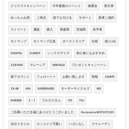
クリスマスキャンペーン
今年最後のイベント
抽選会
割引券
めっちゃお得
ご来店
誰でも引ける
サポート
新車ご成約
ストリート
通販
購入
青森県
宮城県
岩手県
モトマップ
モトマップ正規
オーストラリア
仕様
残り2台
HSS970n
250EXCF
シックスデイズ
初心者にもおすすめ
ZZR1400
マレーシア
HERITAGE
プレゼントキャンペーン
新アカウント
フォローミー
お願い致します
情報
2008年
ZX‐6R
600
SUPERDUKER
モーターサイクルズ
901
NORDEN
Z－1
フルカスタム
701
750
ご応募いただき誠にありがとうございました
Husqvarna MOTOCYCLES
自分スタイル
カッコイイ可愛い
ハズレなし
スウェーデン