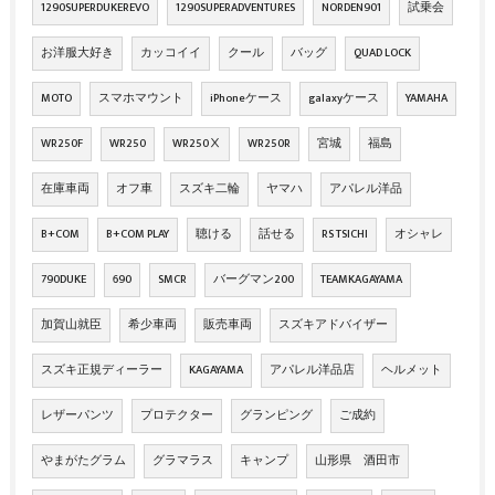
1290SUPERDUKEREVO
1290SUPERADVENTURES
NORDEN901
試乗会
お洋服大好き
カッコイイ
クール
バッグ
QUAD LOCK
MOTO
スマホマウント
iPhoneケース
galaxyケース
YAMAHA
WR250F
WR250
WR250Ⅹ
WR250R
宮城
福島
在庫車両
オフ車
スズキ二輪
ヤマハ
アパレル洋品
B+COM
B+COM PLAY
聴ける
話せる
RS TSICHI
オシャレ
790DUKE
690
SMCR
バーグマン200
TEAMKAGAYAMA
加賀山就臣
希少車両
販売車両
スズキアドバイザー
スズキ正規ディーラー
KAGAYAMA
アパレル洋品店
ヘルメット
レザーパンツ
プロテクター
グランピング
ご成約
やまがたグラム
グラマラス
キャンプ
山形県 酒田市