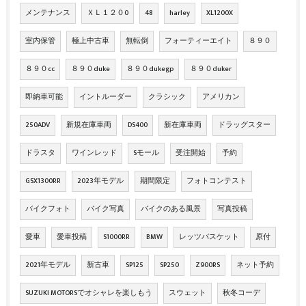
メンテナンス
ＸＬ１２０0
48
harley
XL1200X
室内保管
極上中古車
無転倒
フォーティーエイト
８９０
８９０cc
８９０duke
８９０dukegp
８９０duker
即納車可能
イントルーダー
クラシック
アメリカン
250ADV
新規在庫車両
DS400
新在庫車両
ドラッグスター
ドラスタ
ワインレッド
Sモール
受注開始
予約
GSX1300RR
2023年モデル
期間限定
フォトコンテスト
バイクフォト
バイク写真
バイクのある風景
写真投稿
愛車
愛車投稿
S1000RR
BMW
レッツバスケット
原付
2021年モデル
新古車
SP125
SP250
Z900RS
ネット予約
SUZUKI MOTORSでオシャレを楽しもう
スウェット
秋冬コーデ