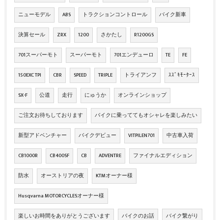
ニューモデル
ABS
トラクションコントロール
バイク新車
決算セール
ZRX
1200
さかたし
R1200GS
701スーパーモト
スーパーモト
701エンデューロ
TE
FE
150EXC TPI
CBR
SPEED
TRIPLE
トライアンフ
ｽｽﾞｷﾓｰﾀｰｽ
SX-F
公道
走行
にゅうか
オンラインショップ
ご注文お待ちしております
バイクに乗っててもオシャレを楽しみたい
新型アドベンチャー
バイクデビュー
VITPILEN701
中古車入荷
CB1000R
CB400SF
CB
ADVENTRE
ファイナルエディション
防水
オーストリアの夜
KTMオーナー様
Husqvarna MOTORCYCLESオーナー様
楽しいお時間をありがとうございます
バイクのお話
バイク繋がり