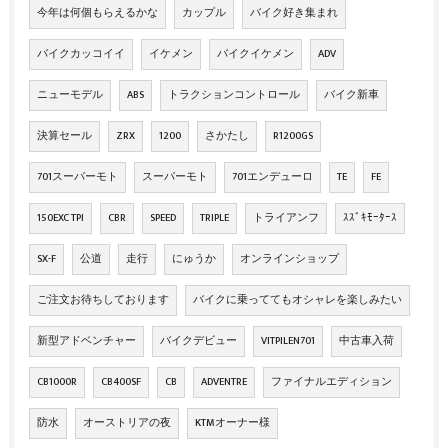
今年は何個もらえるかな
カップル
バイク好き集まれ
バイクカッコイイ
イケメン
バイクイケメン
ADV
ニューモデル
ABS
トラクションコントロール
バイク新車
決算セール
ZRX
1200
さかたし
R1200GS
701スーパーモト
スーパーモト
701エンデューロ
TE
FE
150EXC TPI
CBR
SPEED
TRIPLE
トライアンフ
ｽｽﾞｷﾓｰﾀｰｽ
SX-F
公道
走行
にゅうか
オンラインショップ
ご注文お待ちしております
バイクに乗っててもオシャレを楽しみたい
新型アドベンチャー
バイクデビュー
VITPILEN701
中古車入荷
CB1000R
CB400SF
CB
ADVENTRE
ファイナルエディション
防水
オーストリアの夜
KTMオーナー様