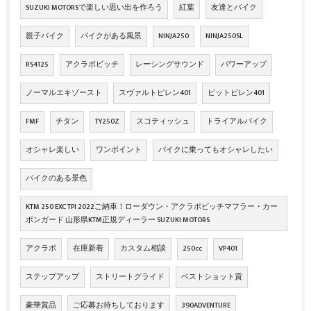
SUZUKI MOTORSで楽しい思い出を作ろう
紅葉
友達とバイク
親子バイク
バイクがある風景
NINJA250
NINJA250SL
RS4125
アクラボビッチ
レーシングサウンド
パワーアップ
ノーマルエキゾースト
スヴァルトピレン401
ビットピレン401
FMF
チタン
TY250Z
スコティッシュ
トライアルバイク
オシャレ楽しい
ワンポイント
バイクに乗ってもオシャレしたい
バイクのある景色
KTM 250 EXC TPI 2022ご納車！ローダウン・アクラポビッチマフラー・カー
ボンガード 山形県KTM正規ディーラー SUZUKI MOTORS
アクラポ
在庫新着
カスタム相談
250cc
VP401
ステップアップ
ストリートグライド
ベストショット賞
豪華賞品
ご応募お待ちしております
390ADVENTURE