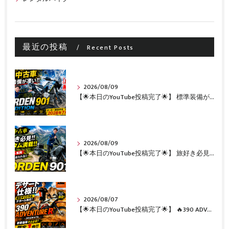
最近の投稿
Recent Posts
2026/08/09
【🌟本日のYouTube投稿完了🌟】 標準装備が凄い!!1オーナー・無転倒の極上中古車🔥 「NORDEN 901 EXPEDITION」が入荷いたしました✨ 【Husqvarna Motorcycles山形】
2026/08/09
【🌟本日のYouTube投稿完了🌟】 旅好き必見🔥!!カスタム満載の極上中古車！ 「NORDEN 901」が入荷いたしました✨【Husqvarna Motorcycles山形】
2026/08/07
【🌟本日のYouTube投稿完了🌟】 🔥390 ADVENTURE R × KTM山形 オリジナルデカール仕様誕生🔥