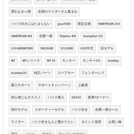
買わなきゃ損
全国のライダーさん集まれ
バイク好きにはたまらない
gsxs1000
限定企画
SVARTPILEN 250
SVARTPILEN 401
在庫一掃
Vitpilen 401
Svartpilen 125
250 ADVENTURE
390 DUKE
125 DUKE
2021年式
旧モデル
MT
MTシリーズ
MT-10
モンキー
モンキー125
monkey
monkey125
純正パーツ
スペアキー
フェンダーレス
購入サポート
サポートキャンペーン
上級者
初心者にもオススメ
バイク購入
GB350
新車1オーナー
現行モデル
スポーティーモデル
バイク好き
在庫一掃セール
ライダー
バイク好きな人と繋がりたい
ポイント使用
お買い物