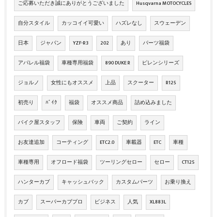
ご応募いただき誠にありがとうございました
Husqvarna MOTOCYCLES
自分スタイル
カッコイイ可愛い
ハズレなし
スウェーデン
日本
ジャパン
YZF-R3
202
あり
パーツ福袋
アパレル福袋
車種専用福袋
890 DUKE R
ピレンシリーズ
ジョルノ
女性にもオススメ
上品
スクーター
R125
初売り
ﾊﾞｲｸ
福袋
オススメ商品
詰め込みました
バイク屋スタッフ
保険
車両
ご契約
ライン
お友達追加
コーティング
ETC2.0
車載器
ETC
車種
車種専用
オフロード福袋
ツーリングセロー
セロー
CT125
ハンターカブ
キャッシュバック
カスタムパーツ
お乗り換え
カブ
スーパーカブプロ
ビジネス
人気
XL883L