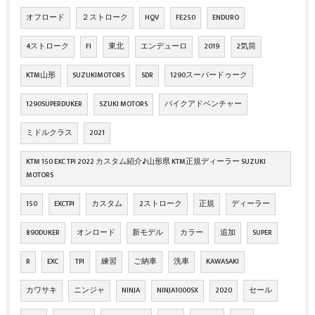
オフロード
２ストローク
HQV
FE250
ENDURO
4ストローク
FI
東北
エンデューロ
2019
2気筒
KTM山形
SUZUKIMOTORS
SDR
1290スーパードゥーク
1290SUPERDUKER
SZUKI MOTORS
バイクアドベンチャー
ミドルクラス
2021
KTM 150 EXC TPI 2022 カスタム紹介♪山形県 KTM正規ディーラー SUZUKI
MOTORS
150
EXCTPI
カスタム
2ストローク
正規
ディーラー
890DUKER
オンロード
新モデル
カラー
追加
SUPER
R
EXC
TPI
練習
ご納車
洗車
KAWASAKI
カワサキ
ニンジャ
NINJA
NINJA1000SX
2020
セール