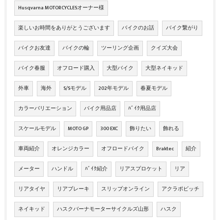
Husqvarna MOTORCYCLESオーナー様
楽しいお時間をありがとうございます
バイクのお話
バイク繋がり
バイクお友達
バイクの輪
ツーリング企画
クイズ大会
バイク春服
オフロード購入
大型バイク
大型ネイキッド
外車
海外
S/Sモデル
202年モデル
春夏モデル
カラーバリエーション
バイク用品店
ﾊﾞｲｸ用品店
スケールモデル
MOTO GP
300 EXC
飾りたい
飾れる
車両紹介
オレンジカラー
オフロードバイク
Braktec
紹介
メーター
ハンドル
ﾊﾞｲｸ紹介
リアスプロケット
リア
リアタイヤ
リアブレーキ
スリップオンライン
アクラポビッチ
ネイキッド
ハスクバーナモーターサイクルズ山形
ハスク