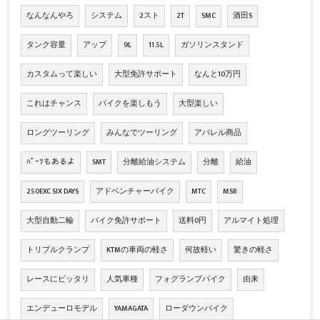
なんなんやろ
システム
2スト
2T
SMC
酒田S
タンク容量
アップ
9L
11.5L
ガソリンスタンド
カスタムって楽しい
大型免許サポート
なんと10万円
これはチャンス
バイクを楽しもう
大型楽しい
ロングツーリング
みんなでツーリング
アパレル商品
ﾊﾟｰﾂもあるよ
SMT
分離給油システム
分離
給油
250EXC SIX DAYS
アドベンチャーバイク
MTC
MSR
大型自動二輪
バイク免許サポート
送料0円
アルマイト処理
トリプルクランプ
KTMの車両の軽さ
何故軽い
驚きの軽さ
レースにピッタリ
人気車種
フォグランプバイク
由来
エンデューロモデル
YAMAGATA
ローダウンバイク