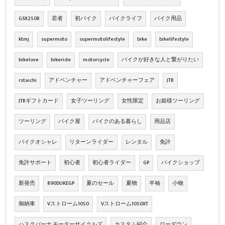
GSX250R
若者
初バイク
バイクライフ
バイク用品
ktmj
supermoto
supermotolifestyle
bike
bikelifestyle
bikelove
bikeride
motorcycle
バイクが好きな人と繋がりたい
rstaichi
アドベンチャー
アドベンチャーフェア
JTB
JTBギフトカード
女子ツーリング
女性限定
お姫様ツーリング
ツーリング
バイク屋
バイクのある暮らし
用品店
バイクオシャレ
リターンライダー
レンタル
免許
免許サポート
初心者
初心者ライダー
GP
バイクショップ
新発売
890DUKEGP
夏のセール
夏物
半袖
小物
御納車
Vストローム1050
Vストローム1050XT
ハスクバーナ モーターサイクルズ
カスタム紹介
ローダウン