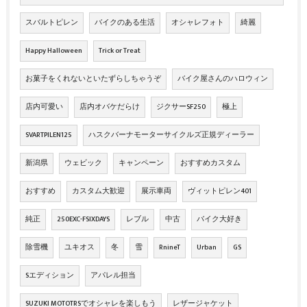
スバルトピレン
バイクのある生活
オシャレフォト
綺麗
Happy Halloween
Trick or Treat
お菓子をくれないといたずらしちゃうぞ
バイク屋さんのハロウィン
店内可愛い
店内オバケだらけ
ジクサーSF250
極上
SVARTPILEN125
ハスクバーナモーターサイクルズ正規ディーラー
新潟県
ウェビック
キャンペーン
おすすめカスタム
おすすめ
カスタム大歓迎
展示車両
ヴィットピレン401
純正
250EXC-FSIXDAYS
レブル
中古
バイク大好き
除雪機
ユキオス
冬
雪
RnineT
Urban
GS
Sエディション
アパレル担当
SUZUKI MOTOTRSでオシャレを楽しもう
レザージャケット