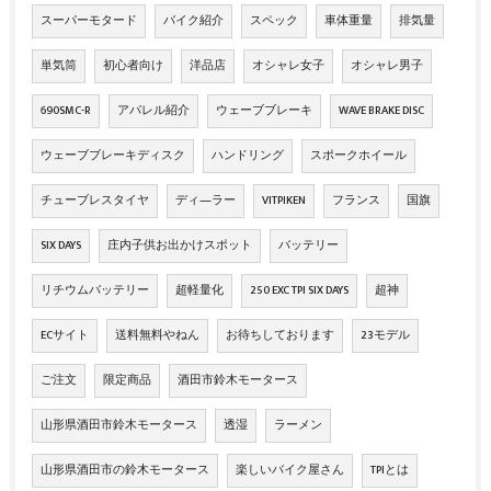
スーパーモタード
バイク紹介
スペック
車体重量
排気量
単気筒
初心者向け
洋品店
オシャレ女子
オシャレ男子
690SMC-R
アパレル紹介
ウェーブブレーキ
WAVE BRAKE DISC
ウェーブブレーキディスク
ハンドリング
スポークホイール
チューブレスタイヤ
ディ―ラー
VITPIKEN
フランス
国旗
SIX DAYS
庄内子供お出かけスポット
バッテリー
リチウムバッテリー
超軽量化
250 EXC TPI SIX DAYS
超神
ECサイト
送料無料やねん
お待ちしております
23モデル
ご注文
限定商品
酒田市鈴木モータース
山形県酒田市鈴木モータース
透湿
ラーメン
山形県酒田市の鈴木モータース
楽しいバイク屋さん
TPIとは