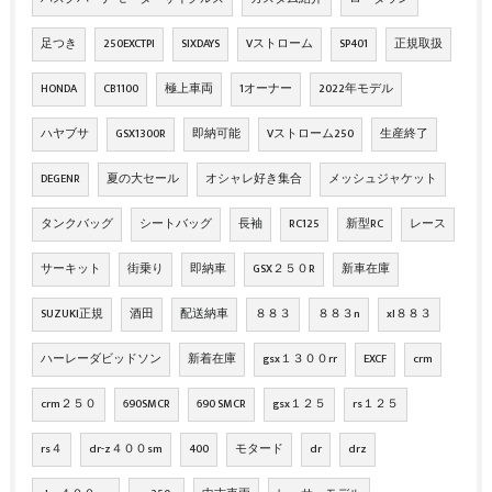
足つき
250EXCTPI
SIXDAYS
Vストローム
SP401
正規取扱
HONDA
CB1100
極上車両
1オーナー
2022年モデル
ハヤブサ
GSX1300R
即納可能
Vストローム250
生産終了
DEGENR
夏の大セール
オシャレ好き集合
メッシュジャケット
タンクバッグ
シートバッグ
長袖
RC125
新型RC
レース
サーキット
街乗り
即納車
GSX２５０R
新車在庫
SUZUKI正規
酒田
配送納車
８８３
８８３n
xl８８３
ハーレーダビッドソン
新着在庫
gsx１３００rr
EXCF
crm
crm２５０
690SMCR
690 SMCR
gsx１２５
rs１２５
rs４
dr-z４００sm
400
モタード
dr
drz