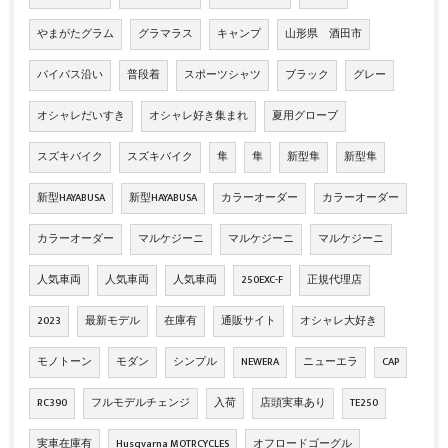
やまがたグラム
グラマラス
キャンプ
山形県 酒田市
バイパス沿い
普段着
スポーツシャツ
ブラック
グレー
オシャレだいすき
オシャレ好き集まれ
夏用グローブ
スズキバイク
スズキバイク
隼
隼
新型隼
新型隼
新型HAYABUSA
新型HAYABUSA
カラーオーダー
カラーオーダー
カラーオーダー
マルケジーニ
マルケジーニ
マルケジーニ
人気車両
人気車両
人気車両
250EXC-F
正規代理店
2023
最新モデル
在庫有
通販サイト
オシャレ大好き
モノトーン
モダン
シンプル
NEWERA
ニューエラ
CAP
RC390
フルモデルチェンジ
入荷
店頭実車あり
TE250
実車在庫有
Husqvarna MOTRCYCLES
オフロードゴーグル