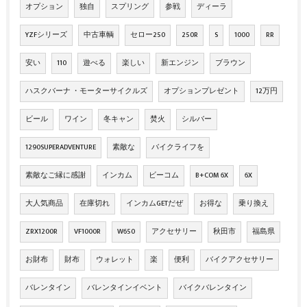
オプション
独自
スプリング
参戦
ディーラ
YZFシリーズ
中古車輌
セロー250
250R
S
1000
RR
安い
110
遊べる
楽しい
新エンジン
ブラウン
ハスクバーナ ・モーターサイクルズ
オプションプレゼント
12万円
ビール
ワイン
冬キャン
焚火
シルバー
1290SUPERADVENTURE
素敵な
バイクライフを
素敵なご縁に感謝
インカム
ビーコム
B+COM 6X
6X
大人気商品
在庫切れ
インカムGETだぜ
お得な
乗り換え
ZRX1200R
VF1000R
W650
アクセサリー
秋田市
福島県
お財布
財布
ウォレット
楽
便利
バイクアクセサリー
バレンタイン
バレンタインイベント
バイクバレンタイン