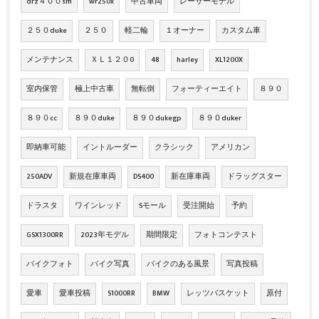
drz４００sm
wr250x
中古車両
レーサーモデル
２５０duke
２５０
軽二輪
１オーナー
カスタム車
メンテナンス
ＸＬ１２０0
48
harley
XL1200X
室内保管
極上中古車
無転倒
フォーティーエイト
８９０
８９０cc
８９０duke
８９０dukegp
８９０duker
即納車可能
イントルーダー
クラシック
アメリカン
250ADV
新規在庫車両
DS400
新在庫車両
ドラッグスター
ドラスタ
ワインレッド
Sモール
受注開始
予約
GSX1300RR
2023年モデル
期間限定
フォトコンテスト
バイクフォト
バイク写真
バイクのある風景
写真投稿
愛車
愛車投稿
S1000RR
BMW
レッツバスケット
原付