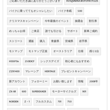
ご応募いただき誠にありがとうございます
HUSQVARNA MOTOTRCYCLES
バイクに乗っててもオシャレしたい
バイク冬眠
500
クリスマスキャンペーン
今年最後のイベント
抽選会
割引券
めっちゃお得
ご来店
誰でも引ける
サポート
新車ご成約
ストリート
通販
購入
青森県
宮城県
岩手県
モトマップ
モトマップ正規
オーストラリア
仕様
残り2台
HSS970n
250EXCF
シックスデイズ
初心者にもおすすめ
ZZR1400
マレーシア
HERITAGE
プレゼントキャンペーン
新アカウント
フォローミー
お願い致します
情報
2008年
ZX‐6R
600
SUPERDUKER
モーターサイクルズ
901
NORDEN
Z－1
フルカスタム
701
750