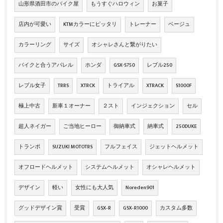
山形県酒田市のバイク屋
もうすぐハロウィン
お菓子
店内が可愛い
KTMカラーにピッタリ
トレーナー
ベージュ
カラーリング
サイズ
オシャレさんと繋がりたい
バイクと合うアパレル
ホンダ
GSX-S750
レブル250
レブル女子
TRRS
XTRCK
トライアル
XTRACK
S1000F
極上中古
新車１オーナー
２スト
インジェクション
セル
超人ネイガー
ご当地ヒーロー
御納車式
納車式
250DUKE
トランポ
SUZUKI MOTOTRS
フルフェイス
ジェットヘルメット
オフロードヘルメット
システムヘルメット
オシャレヘルメット
デザイン
軽い
女性にも大人気
Noreden901
グッドデザイン賞
受賞
GSX‐R
GSX‐R1000
カスタム多数