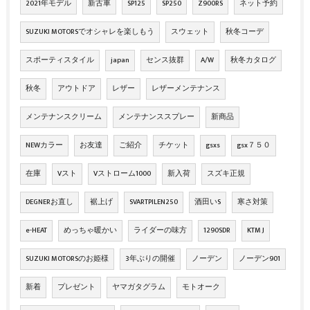
2021年モデル
新古車
SP125
SP250
Z900RS
ネット予約
SUZUKI MOTORSでオシャレを楽しもう
スウェット
秋冬コーデ
スポーティスタイル
japan
センス抜群
A/W
秋冬カタログ
秋冬
アウトドア
レザー
レザーメンテナンス
メンテナンスクリーム
メンテナンススプレー
新商品
NEWカラー
お友達
ご紹介
チケット
gsxs
gsx７５０
在庫
Vスト
Vストローム1000
新入荷
スズキ正規
DEGNERお直し
裾上げ
SVARTPILEN250
酒田いS
寒さ対策
e-HEAT
めっちゃ暖かい
ライダーの味方
1290SDR
KTM J
SUZUKI MOTORSのお姫様
3年ぶりの開催
ノーデン
ノーデン901
新着
プレゼント
ヤマガタグラム
モトオーク