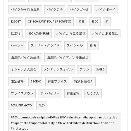
バイクから見る風景
バイク男子
バイクガール
バイクボーイ
1290GT
CB1300 SUPER FOUR SP 2019年式
ＣＢ
1300
SP
低走行
1190 ADVENTURE
バイクから見る景色
バイクがある生活
ハーレー
ストリードグライド
スペシャル
参考
山形県バイク用品店
山形県バイクアパレル用品店
オシャレさん集合
メンテナンスオイル
ブラシ
SV650
限定価格
250EXC
特別プライス
特別お値引き
プライスダウン
アドバイザー
特別価格
たくさん
701SUPERMOTO
県外
#701supermoto #svartpilen401#wr250f #ktm #ktmj #husqvarnamotorcycles
#supermoto #supermotolifestyle #bike #bikelifestyle #bikelove #bikeride
#motorcycle