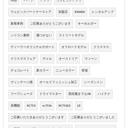
用品
パーツ
アプリ
ウェビックアプリ
ウェビックパートナーストア
加盟店
890ADV
レンタルアップ
新着車両
ご応募ありがとうございます
キーホルダー
シリコン素材
傷つかない
ストリートモデル
ディーラーオリジナルサポート
オフロードモデル
クリスマス
クリスマスフェア
デメル
オーストリア
ウィーン
チョコレート
新カラー
ニューカラー
登場
ヴィンテージ感
オールドフィニッシュ加工
シーズンイン
フープシューズ
ドライマスター
普段履きでもOK
ハイテク
高機能
NC750
nc750x
NC750LD
LD
ご応募いただきありがとうございます
ご応募ありがとうございました