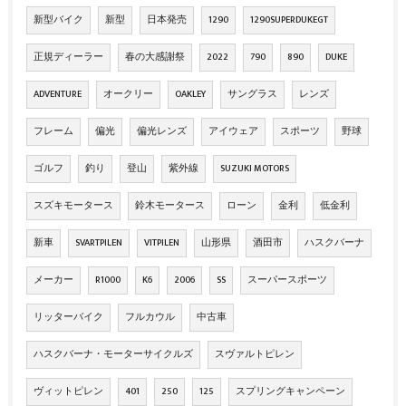
新型バイク
新型
日本発売
1290
1290SUPERDUKEGT
正規ディーラー
春の大感謝祭
2022
790
890
DUKE
ADVENTURE
オークリー
OAKLEY
サングラス
レンズ
フレーム
偏光
偏光レンズ
アイウェア
スポーツ
野球
ゴルフ
釣り
登山
紫外線
SUZUKI MOTORS
スズキモータース
鈴木モータース
ローン
金利
低金利
新車
SVARTPILEN
VITPILEN
山形県
酒田市
ハスクバーナ
メーカー
R1000
K6
2006
SS
スーパースポーツ
リッターバイク
フルカウル
中古車
ハスクバーナ・モーターサイクルズ
スヴァルトピレン
ヴィットピレン
401
250
125
スプリングキャンペーン