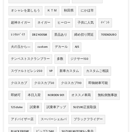
オシャレを楽しもう
ＫＴＭ
秋田県
にかほ市
超神ネイガー
ネイガー
ヒーロー
子供に人気
ｲﾍﾞﾝﾄ
ﾚﾝﾀﾙﾊﾞｲｸ
DRZ400SM
景品あり
締め切り間近
701ENDURO
火の玉から―
custom
デカール
AJS
テンペストスクランブラー
多数
ジクサー150
スヴァルトピレン250
VP
新車カスタム
カスタムご相談
クロスカブ
クロスカブ50
クロスカブ110
即御納車可能
即納可
本日入荷
NORDEN 901
オススメ車両
無転倒無事故
125duke
試乗車
試乗車アップ
SUZUKI正規取扱
アドバイザー店
スーパーシェルパ
ブラックフライデー
BLACK FRIDAY
ビッグなSAIL
SUZUKI MOTORSへ集合