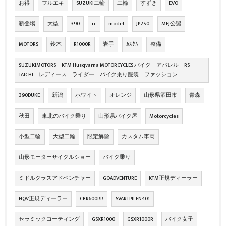
お得
フルエキ
SUZUKI二輪
二輪
すずき
EVO
新登場
大型
390
rc
model
JP250
MFJ公認
MOTORS
鈴木
R1000R
岩手
ｶｽﾀﾑ
整備
SUZUKIMOTORS KTM Husqvarna MOTORCYCLES バイク アパレル RS
TAICHI レディース ライダー バイク乗り服装 ファッション
390DUKE
新潟
ホワイト
オレンジ
山形県酒田市
青森
秋田
東北のバイク乗り
山形県バイク屋
Motorcycles
小型二輪
大型二輪
限定解除
カスタム車両
山形モーターサイクルショー
バイク乗り
ミドルクラスアドベンチャー
GOADVENTURE
KTM正規ディーラー
HQV正規ディーラー
CBR600RR
SVARTPILEN401
セラミックコーティング
GSXR1000
GSXR1000R
バイク女子