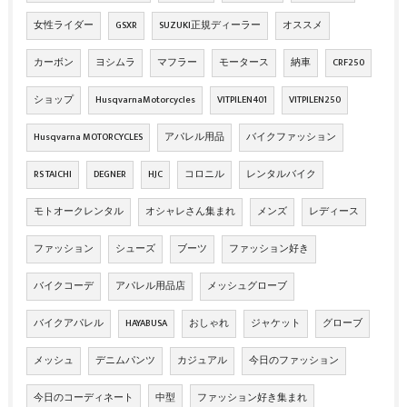
女性ライダー
GSXR
SUZUKI正規ディーラー
オススメ
カーボン
ヨシムラ
マフラー
モータース
納車
CRF250
ショップ
HusqvarnaMotorcycles
VITPILEN401
VITPILEN250
Husqvarna MOTORCYCLES
アパレル用品
バイクファッション
RS TAICHI
DEGNER
HJC
コロニル
レンタルバイク
モトオークレンタル
オシャレさん集まれ
メンズ
レディース
ファッション
シューズ
ブーツ
ファッション好き
バイクコーデ
アパレル用品店
メッシュグローブ
バイクアパレル
HAYABUSA
おしゃれ
ジャケット
グローブ
メッシュ
デニムパンツ
カジュアル
今日のファッション
今日のコーディネート
中型
ファッション好き集まれ