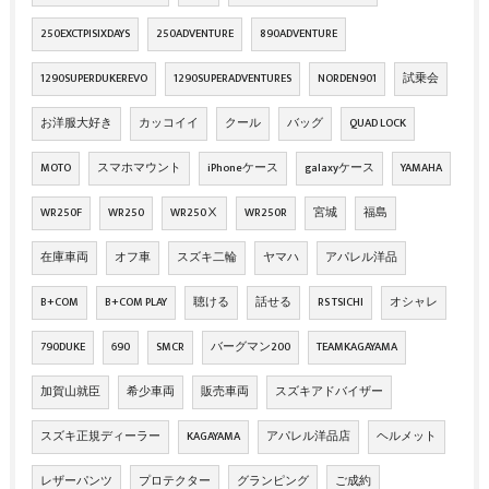
250EXCTPISIXDAYS
250ADVENTURE
890ADVENTURE
1290SUPERDUKEREVO
1290SUPERADVENTURES
NORDEN901
試乗会
お洋服大好き
カッコイイ
クール
バッグ
QUAD LOCK
MOTO
スマホマウント
iPhoneケース
galaxyケース
YAMAHA
WR250F
WR250
WR250Ⅹ
WR250R
宮城
福島
在庫車両
オフ車
スズキ二輪
ヤマハ
アパレル洋品
B+COM
B+COM PLAY
聴ける
話せる
RS TSICHI
オシャレ
790DUKE
690
SMCR
バーグマン200
TEAMKAGAYAMA
加賀山就臣
希少車両
販売車両
スズキアドバイザー
スズキ正規ディーラー
KAGAYAMA
アパレル洋品店
ヘルメット
レザーパンツ
プロテクター
グランピング
ご成約