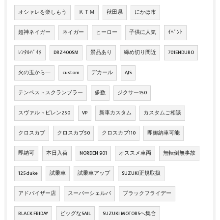
オシャレを楽しもう
ＫＴＭ
秋田県
にかほ市
超神ネイガー
ネイガー
ヒーロー
子供に人気
ｲﾍﾞﾝﾄ
ﾚﾝﾀﾙﾊﾞｲｸ
DRZ400SM
景品あり
締め切り間近
701ENDURO
火の玉から―
custom
デカール
AJS
テンペストスクランブラー
多数
ジクサー150
スヴァルトピレン250
VP
新車カスタム
カスタムご相談
クロスカブ
クロスカブ50
クロスカブ110
即御納車可能
即納可
本日入荷
NORDEN 901
オススメ車両
無転倒無事故
125duke
試乗車
試乗車アップ
SUZUKI正規取扱
アドバイザー店
スーパーシェルパ
ブラックフライデー
BLACK FRIDAY
ビッグなSAIL
SUZUKI MOTORSへ集合