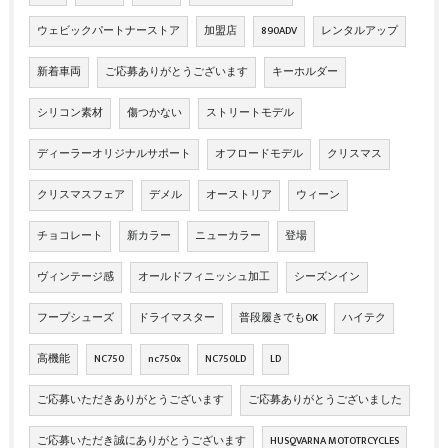
ウェビックパートナーストア
加盟店
890ADV
レンタルアップ
新着車両
ご応募ありがとうございます
キーホルダー
シリコン素材
傷つかない
ストリートモデル
ディーラーオリジナルサポート
オフロードモデル
クリスマス
クリスマスフェア
デメル
オーストリア
ウィーン
チョコレート
新カラー
ニューカラー
登場
ヴィンテージ感
オールドフィニッシュ加工
シーズンイン
フープシューズ
ドライマスター
普段履きでもOK
ハイテク
高機能
NC750
nc750x
NC750LD
LD
ご応募いただきありがとうございます
ご応募ありがとうございました
ご応募いただき誠にありがとうございます
HUSQVARNA MOTOTRCYCLES