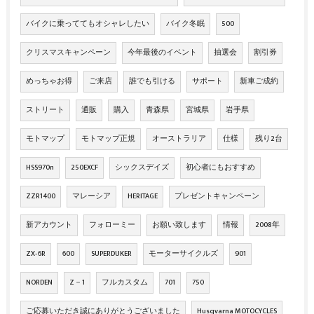
バイクに乗っててもオシャレしたい
バイク冬眠
500
クリスマスキャンペーン
今年最後のイベント
抽選会
割引券
めっちゃお得
ご来店
誰でも引ける
サポート
新車ご成約
ストリート
通販
購入
青森県
宮城県
岩手県
モトマップ
モトマップ正規
オーストラリア
仕様
残り2台
HSS970n
250EXCF
シックスデイズ
初心者にもおすすめ
ZZR1400
マレーシア
HERITAGE
プレゼントキャンペーン
新アカウント
フォローミー
お願い致します
情報
2008年
ZX‐6R
600
SUPERDUKER
モーターサイクルズ
901
NORDEN
Z－1
フルカスタム
701
750
ご応募いただき誠にありがとうございました
Husqvarna MOTOCYCLES