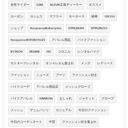
女性ライダー
GSXR
SUZUKI正規ディーラー
オススメ
カーボン
ヨシムラ
マフラー
モータース
納車
CRF250
ショップ
HusqvarnaMotorcycles
VITPILEN401
VITPILEN250
Husqvarna MOTORCYCLES
アパレル用品
バイクファッション
RS TAICHI
DEGNER
HJC
コロニル
レンタルバイク
モトオークレンタル
オシャレさん集まれ
メンズ
レディース
ファッション
シューズ
ブーツ
ファッション好き
バイクコーデ
アパレル用品店
メッシュグローブ
バイクアパレル
HAYABUSA
おしゃれ
ジャケット
グローブ
メッシュ
デニムパンツ
カジュアル
今日のファッション
今日のコーディネート
中型
ファッション好き集まれ