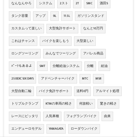
なんなんやろ
システム
2スト
2T
SMC
酒田S
タンク容量
アップ
9L
11.5L
ガソリンスタンド
カスタムって楽しい
大型免許サポート
なんと10万円
これはチャンス
バイクを楽しもう
大型楽しい
ロングツーリング
みんなでツーリング
アパレル商品
ﾊﾟｰﾂもあるよ
SMT
分離給油システム
分離
給油
250EXC SIX DAYS
アドベンチャーバイク
MTC
MSR
大型自動二輪
バイク免許サポート
送料0円
アルマイト処理
トリプルクランプ
KTMの車両の軽さ
何故軽い
驚きの軽さ
レースにピッタリ
人気車種
フォグランプバイク
由来
エンデューロモデル
YAMAGATA
ローダウンバイク