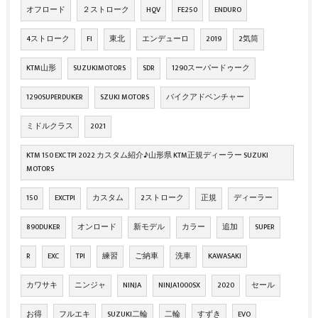
オフロード
２ストローク
HQV
FE250
ENDURO
4ストローク
FI
東北
エンデューロ
2019
2気筒
KTM山形
SUZUKIMOTORS
SDR
1290スーパードゥーク
1290SUPERDUKER
SZUKI MOTORS
バイクアドベンチャー
ミドルクラス
2021
KTM 150 EXC TPI 2022 カスタム紹介♪山形県 KTM正規ディーラー SUZUKI
MOTORS
150
EXCTPI
カスタム
2ストローク
正規
ディーラー
890DUKER
オンロード
新モデル
カラー
追加
SUPER
R
EXC
TPI
練習
ご納車
洗車
KAWASAKI
カワサキ
ニンジャ
NINJA
NINJA1000SX
2020
セール
お得
フルエキ
SUZUKI二輪
二輪
すずき
EVO