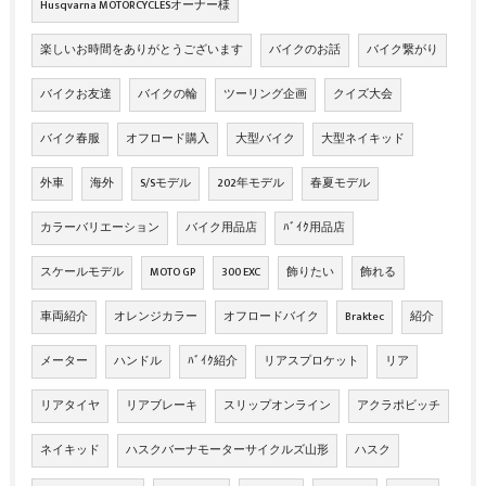
Husqvarna MOTORCYCLESオーナー様
楽しいお時間をありがとうございます
バイクのお話
バイク繋がり
バイクお友達
バイクの輪
ツーリング企画
クイズ大会
バイク春服
オフロード購入
大型バイク
大型ネイキッド
外車
海外
S/Sモデル
202年モデル
春夏モデル
カラーバリエーション
バイク用品店
ﾊﾞｲｸ用品店
スケールモデル
MOTO GP
300 EXC
飾りたい
飾れる
車両紹介
オレンジカラー
オフロードバイク
Braktec
紹介
メーター
ハンドル
ﾊﾞｲｸ紹介
リアスプロケット
リア
リアタイヤ
リアブレーキ
スリップオンライン
アクラポビッチ
ネイキッド
ハスクバーナモーターサイクルズ山形
ハスク