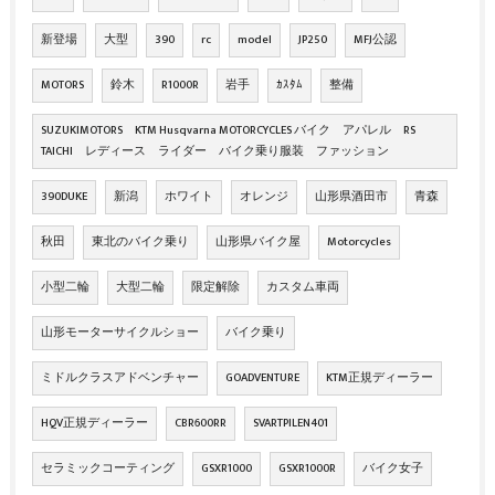
新登場
大型
390
rc
model
JP250
MFJ公認
MOTORS
鈴木
R1000R
岩手
ｶｽﾀﾑ
整備
SUZUKIMOTORS KTM Husqvarna MOTORCYCLES バイク アパレル RS
TAICHI レディース ライダー バイク乗り服装 ファッション
390DUKE
新潟
ホワイト
オレンジ
山形県酒田市
青森
秋田
東北のバイク乗り
山形県バイク屋
Motorcycles
小型二輪
大型二輪
限定解除
カスタム車両
山形モーターサイクルショー
バイク乗り
ミドルクラスアドベンチャー
GOADVENTURE
KTM正規ディーラー
HQV正規ディーラー
CBR600RR
SVARTPILEN401
セラミックコーティング
GSXR1000
GSXR1000R
バイク女子