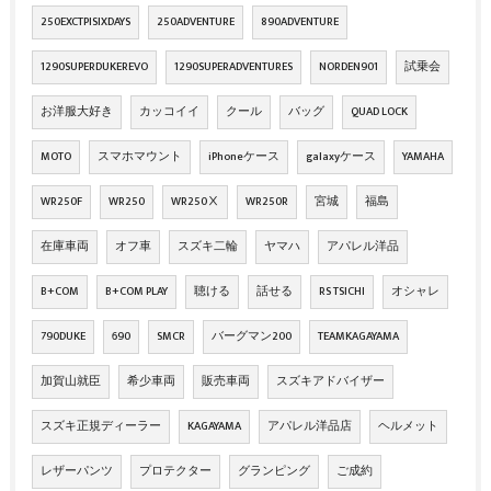
250EXCTPISIXDAYS
250ADVENTURE
890ADVENTURE
1290SUPERDUKEREVO
1290SUPERADVENTURES
NORDEN901
試乗会
お洋服大好き
カッコイイ
クール
バッグ
QUAD LOCK
MOTO
スマホマウント
iPhoneケース
galaxyケース
YAMAHA
WR250F
WR250
WR250Ⅹ
WR250R
宮城
福島
在庫車両
オフ車
スズキ二輪
ヤマハ
アパレル洋品
B+COM
B+COM PLAY
聴ける
話せる
RS TSICHI
オシャレ
790DUKE
690
SMCR
バーグマン200
TEAMKAGAYAMA
加賀山就臣
希少車両
販売車両
スズキアドバイザー
スズキ正規ディーラー
KAGAYAMA
アパレル洋品店
ヘルメット
レザーパンツ
プロテクター
グランピング
ご成約