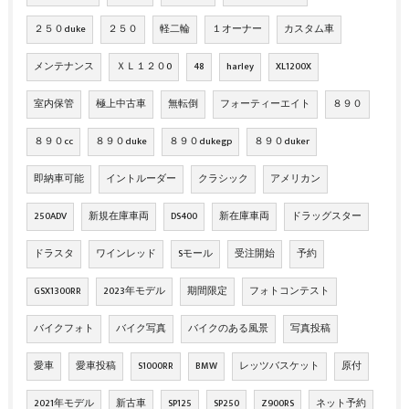
２５０duke
２５０
軽二輪
１オーナー
カスタム車
メンテナンス
ＸＬ１２０0
48
harley
XL1200X
室内保管
極上中古車
無転倒
フォーティーエイト
８９０
８９０cc
８９０duke
８９０dukegp
８９０duker
即納車可能
イントルーダー
クラシック
アメリカン
250ADV
新規在庫車両
DS400
新在庫車両
ドラッグスター
ドラスタ
ワインレッド
Sモール
受注開始
予約
GSX1300RR
2023年モデル
期間限定
フォトコンテスト
バイクフォト
バイク写真
バイクのある風景
写真投稿
愛車
愛車投稿
S1000RR
BMW
レッツバスケット
原付
2021年モデル
新古車
SP125
SP250
Z900RS
ネット予約