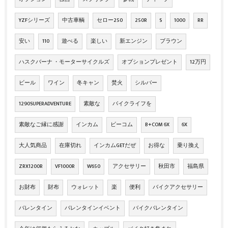
YZFシリーズ
中古車輌
セロー250
250R
S
1000
RR
安い
110
遊べる
楽しい
新エンジン
ブラウン
ハスクバーナ ・モーターサイクルズ
オプションプレゼント
12万円
ビール
ワイン
冬キャン
焚火
シルバー
1290SUPERADVENTURE
素敵な
バイクライフを
素敵なご縁に感謝
インカム
ビーコム
B+COM 6X
6X
大人気商品
在庫切れ
インカムGETだぜ
お得な
乗り換え
ZRX1200R
VF1000R
W650
アクセサリー
秋田市
福島県
お財布
財布
ウォレット
楽
便利
バイクアクセサリー
バレンタイン
バレンタインイベント
バイクバレンタイン