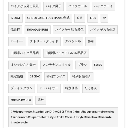
バイクから見る風景
バイク男子
バイクガール
バイクボーイ
1290GT
CB1300 SUPER FOUR SP 2019年式
ＣＢ
1300
SP
低走行
1190 ADVENTURE
バイクから見る景色
バイクがある生活
ハーレー
ストリードグライド
スペシャル
参考
山形県バイク用品店
山形県バイクアパレル用品店
オシャレさん集合
メンテナンスオイル
ブラシ
SV650
限定価格
250EXC
特別プライス
特別お値引き
プライスダウン
アドバイザー
特別価格
たくさん
701SUPERMOTO
県外
#701supermoto #svartpilen401#wr250f #ktm #ktmj #husqvarnamotorcycles
#supermoto #supermotolifestyle #bike #bikelifestyle #bikelove #bikeride
#motorcycle