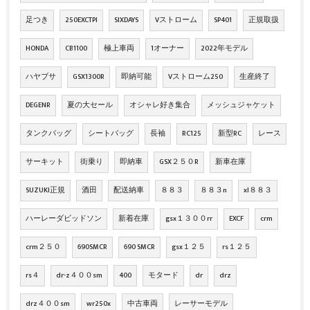
足つき
250EXCTPI
SIXDAYS
Vストローム
SP401
正規取扱
HONDA
CB1100
極上車両
1オーナー
2022年モデル
ハヤブサ
GSX1300R
即納可能
Vストローム250
生産終了
DEGENR
夏の大セール
オシャレ好き集合
メッシュジャケット
タンクバッグ
シートバッグ
長袖
RC125
新型RC
レース
サーキット
街乗り
即納車
GSX２５０R
新車在庫
SUZUKI正規
酒田
配送納車
８８３
８８３n
xl８８３
ハーレーダビッドソン
新着在庫
gsx１３００rr
EXCF
crm
crm２５０
690SMCR
690 SMCR
gsx１２５
rs１２５
rs４
dr-z４００sm
400
モタード
dr
drz
drz４００sm
wr250x
中古車両
レーサーモデル