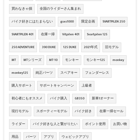
買わなきゃ損
全国のライダーさん集まれ
バイク好きにはたまらない
gsxs1000
限定企画
SVARTPILEN 250
SVARTPILEN 401
在庫一掃
Vitpilen 401
Svartpilen 125
250 ADVENTURE
390 DUKE
125 DUKE
2021年式
旧モデル
MT
MTシリーズ
MT-10
モンキー
モンキー125
monkey
monkey125
純正パーツ
スペアキー
フェンダーレス
購入サポート
サポートキャンペーン
上級者
初心者にもオススメ
バイク購入
GB350
新車1オーナー
現行モデル
スポーティーモデル
バイク好き
在庫一掃セール
ライダー
バイク好きな人と繋がりたい
ポイント使用
お買い物
用品
パーツ
アプリ
ウェビックアプリ