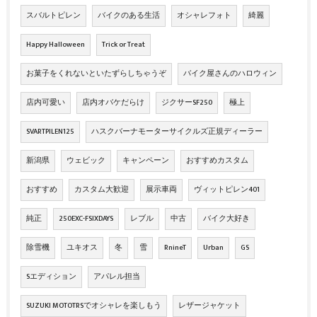
スバルトピレン
バイクのある生活
オシャレフォト
綺麗
Happy Halloween
Trick or Treat
お菓子をくれないといたずらしちゃうぞ
バイク屋さんのハロウィン
店内可愛い
店内オバケだらけ
ジクサーSF250
極上
SVARTPILEN125
ハスクバーナモーターサイクルズ正規ディーラー
新潟県
ウェビック
キャンペーン
おすすめカスタム
おすすめ
カスタム大歓迎
展示車両
ヴィットピレン401
純正
250EXC-FSIXDAYS
レブル
中古
バイク大好き
除雪機
ユキオス
冬
雪
RnineT
Urban
GS
Sエディション
アパレル担当
SUZUKI MOTOTRSでオシャレを楽しもう
レザージャケット