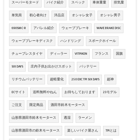
スーパーモタード
バイク紹介
スペック
車体重量
排気量
単気筒
初心者向け
洋品店
オシャレ女子
オシャレ男子
690SMC-R
アパレル紹介
ウェーブブレーキ
WAVE BRAKE DISC
ウェーブブレーキディスク
ハンドリング
スポークホイール
チューブレスタイヤ
ディ―ラー
VITPIKEN
フランス
国旗
SIX DAYS
庄内子供お出かけスポット
バッテリー
リチウムバッテリー
超軽量化
250 EXC TPI SIX DAYS
超神
ECサイト
送料無料やねん
お待ちしております
23モデル
ご注文
限定商品
酒田市鈴木モータース
山形県酒田市鈴木モータース
透湿
ラーメン
山形県酒田市の鈴木モータース
楽しいバイク屋さん
TPIとは