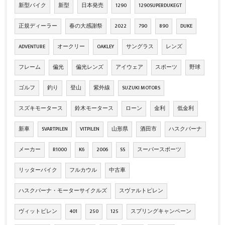
新型バイク
新型
日本発売
1290
1290SUPERDUKEGT
正規ディーラー
春の大感謝祭
2022
790
890
DUKE
ADVENTURE
オークリー
OAKLEY
サングラス
レンズ
フレーム
偏光
偏光レンズ
アイウェア
スポーツ
野球
ゴルフ
釣り
登山
紫外線
SUZUKI MOTORS
スズキモータース
鈴木モータース
ローン
金利
低金利
新車
SVARTPILEN
VITPILEN
山形県
酒田市
ハスクバーナ
メーカー
R1000
K6
2006
SS
スーパースポーツ
リッターバイク
フルカウル
中古車
ハスクバーナ・モーターサイクルズ
スヴァルトピレン
ヴィットピレン
401
250
125
スプリングキャンペーン