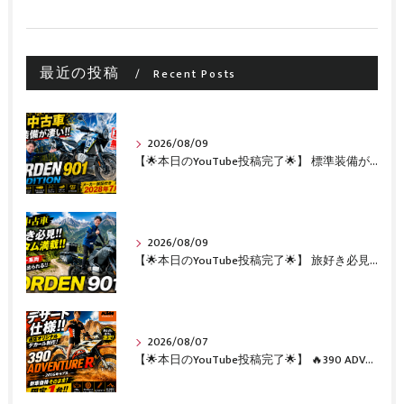
最近の投稿
Recent Posts
2026/08/09
【🌟本日のYouTube投稿完了🌟】 標準装備が凄い!!1オーナー・無転倒の極上中古車🔥 「NORDEN 901 EXPEDITION」が入荷いたしました✨ 【Husqvarna Motorcycles山形】
2026/08/09
【🌟本日のYouTube投稿完了🌟】 旅好き必見🔥!!カスタム満載の極上中古車！ 「NORDEN 901」が入荷いたしました✨【Husqvarna Motorcycles山形】
2026/08/07
【🌟本日のYouTube投稿完了🌟】 🔥390 ADVENTURE R × KTM山形 オリジナルデカール仕様誕生🔥