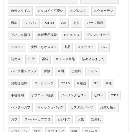
自分スタイル
カッコイイ可愛い
ハズレなし
スウェーデン
日本
ジャパン
YZF-R3
202
あり
パーツ福袋
アパレル福袋
車種専用福袋
890 DUKE R
ピレンシリーズ
ジョルノ
女性にもオススメ
上品
スクーター
R125
初売り
ﾊﾞｲｸ
福袋
オススメ商品
詰め込みました
バイク屋スタッフ
保険
車両
ご契約
ライン
お友達追加
コーティング
ETC2.0
車載器
ETC
車種
車種専用
オフロード福袋
ツーリングセロー
セロー
CT125
ハンターカブ
キャッシュバック
カスタムパーツ
お乗り換え
カブ
スーパーカブプロ
ビジネス
人気
XL883L
オプション
独自
スプリング
参戦
ディーラ