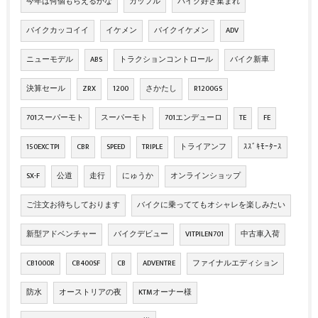
今年は何個もらえるかな
カップル
バイク好き集まれ
バイクカッコイイ
イケメン
バイクイケメン
ADV
ニューモデル
ABS
トラクションコントロール
バイク新車
決算セール
ZRX
1200
さかたし
R1200GS
701スーパーモト
スーパーモト
701エンデューロ
TE
FE
150EXC TPI
CBR
SPEED
TRIPLE
トライアンフ
ｽｽﾞｷﾓｰﾀｰｽ
SX-F
公道
走行
にゅうか
オンラインショップ
ご注文お待ちしております
バイクに乗っててもオシャレを楽しみたい
新型アドベンチャー
バイクデビュー
VITPILEN701
中古車入荷
CB1000R
CB400SF
CB
ADVENTRE
ファイナルエディション
防水
オーストリアの夜
KTMオーナー様