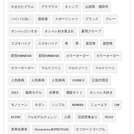
やまがたグラム
グラマラス
キャンプ
山形県 酒田市
バイパス沿い
普段着
スポーツシャツ
ブラック
グレー
オシャレだいすき
オシャレ好き集まれ
夏用グローブ
スズキバイク
スズキバイク
隼
隼
新型隼
新型隼
新型HAYABUSA
新型HAYABUSA
カラーオーダー
カラーオーダー
カラーオーダー
マルケジーニ
マルケジーニ
マルケジーニ
人気車両
人気車両
人気車両
250EXC-F
正規代理店
2023
最新モデル
在庫有
通販サイト
オシャレ大好き
モノトーン
モダン
シンプル
NEWERA
ニューエラ
CAP
RC390
フルモデルチェンジ
入荷
店頭実車あり
TE250
実車在庫有
Husqvarna MOTRCYCLES
オフロードゴーグル