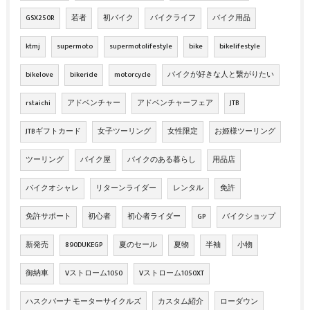
GSX250R
若者
初バイク
バイクライフ
バイク用品
ktmj
supermoto
supermotolifestyle
bike
bikelifestyle
bikelove
bikeride
motorcycle
バイクが好きな人と繋がりたい
rstaichi
アドベンチャー
アドベンチャーフェア
JTB
JTBギフトカード
女子ツーリング
女性限定
お姫様ツーリング
ツーリング
バイク屋
バイクのある暮らし
用品店
バイクオシャレ
リターンライダー
レンタル
免許
免許サポート
初心者
初心者ライダー
GP
バイクショップ
新発売
890DUKEGP
夏のセール
夏物
半袖
小物
御納車
Vストローム1050
Vストローム1050XT
ハスクバーナ モーターサイクルズ
カスタム紹介
ローダウン