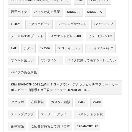
親子バイク
バイクがある風景
NINJA250
NINJA250SL
RS4125
アクラボビッチ
レーシングサウンド
パワーアップ
ノーマルエキゾースト
スヴァルトピレン401
ビットピレン401
FMF
チタン
TY250Z
スコティッシュ
トライアルバイク
オシャレ楽しい
ワンポイント
バイクに乗ってもオシャレしたい
バイクのある景色
KTM 250 EXC TPI 2022ご納車！ローダウン・アクラポビッチマフラー・カー
ボンガード 山形県KTM正規ディーラー SUZUKI MOTORS
アクラポ
在庫新着
カスタム相談
250cc
VP401
ステップアップ
ストリートグライド
ベストショット賞
豪華賞品
ご応募お待ちしております
390ADVENTURE