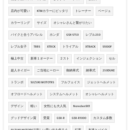
店内が可愛い
KTMカラーにピッタリ
トレーナー
ベージュ
カラーリング
サイズ
オシャレさんと繋がりたい
バイクと合うアパレル
ホンダ
GSX-S750
レブル250
レブル女子
TRRS
XTRCK
トライアル
XTRACK
S1000F
極上中古
新車１オーナー
２スト
インジェクション
セル
超人ネイガー
ご当地ヒーロー
御納車式
納車式
250DUKE
トランポ
SUZUKI MOTOTRS
フルフェイス
ジェットヘルメット
オフロードヘルメット
システムヘルメット
オシャレヘルメット
デザイン
軽い
女性にも大人気
Noreden901
グッドデザイン賞
受賞
GSX‐R
GSX‐R1000
カスタム多数
SUZUKI MOTORSで楽しい思い出を作ろう
紅葉
友達とバイク