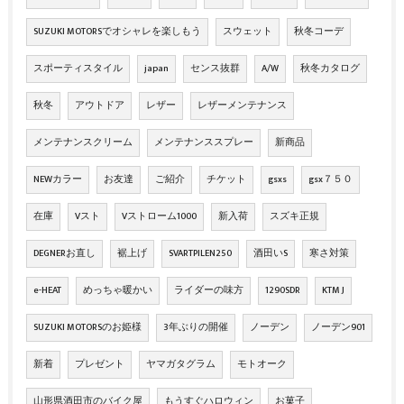
SUZUKI MOTORSでオシャレを楽しもう
スウェット
秋冬コーデ
スポーティスタイル
japan
センス抜群
A/W
秋冬カタログ
秋冬
アウトドア
レザー
レザーメンテナンス
メンテナンスクリーム
メンテナンススプレー
新商品
NEWカラー
お友達
ご紹介
チケット
gsxs
gsx７５０
在庫
Vスト
Vストローム1000
新入荷
スズキ正規
DEGNERお直し
裾上げ
SVARTPILEN250
酒田いS
寒さ対策
e-HEAT
めっちゃ暖かい
ライダーの味方
1290SDR
KTM J
SUZUKI MOTORSのお姫様
3年ぶりの開催
ノーデン
ノーデン901
新着
プレゼント
ヤマガタグラム
モトオーク
山形県酒田市のバイク屋
もうすぐハロウィン
お菓子