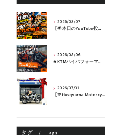
2026/08/07
【🌟本日のYouTube投稿完了🌟】 🔥390 ADVENTURE R × KTM山形 オリジナルデカール仕様誕生🔥
2026/08/06
🔥KTMハイパフォーマンスネイキッドがお得に手に入るチャンス🔥
2026/07/31
【💙Husqvarna Motorcycles / NORDEN 901💙】 ご納車おめでとうございます🎉✨
タグ
Tags