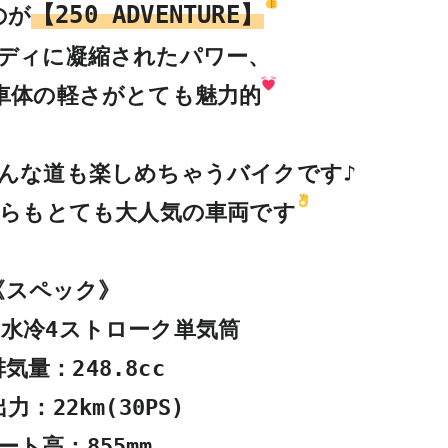
【250 ADVENTURE】
のが
ディに凝縮されたパワー、

車体の軽さがとても魅力的
んな道も楽しめちゃうバイクです♪

らもとても大人気の車両です
《スペック》

水冷4ストローク単気筒

気量：248.8cc

：22km(30PS)

ート高：855mm
