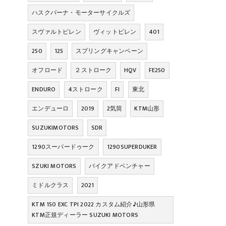
ハスクバーナ・モーターサイクルズ
スヴァルトピレン
ヴィットピレン
401
250
125
スプリングキャンペーン
オフロード
２ストローク
HQV
FE250
ENDURO
4ストローク
FI
東北
エンデューロ
2019
2気筒
KTM山形
SUZUKIMOTORS
SDR
1290スーパードゥーク
1290SUPERDUKER
SZUKI MOTORS
バイクアドベンチャー
ミドルクラス
2021
KTM 150 EXC TPI 2022 カスタム紹介♪山形県
KTM正規ディーラー SUZUKI MOTORS