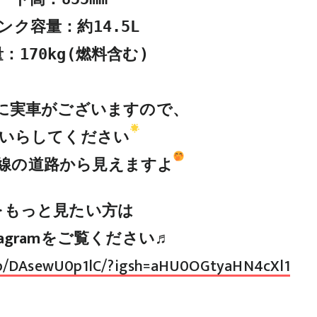
ク容量：約14.5L

170kg(燃料含む)

》に実車がございますので、

いらしてください
線の道路から見えますよ
をもっと見たい方は
tagramをご覧ください♬
/p/DAsewU0p1lC/?igsh=aHU0OGtyaHN4cXl1