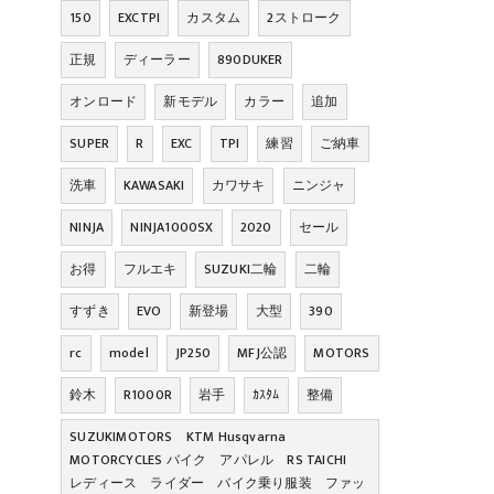
150
EXCTPI
カスタム
2ストローク
正規
ディーラー
890DUKER
オンロード
新モデル
カラー
追加
SUPER
R
EXC
TPI
練習
ご納車
洗車
KAWASAKI
カワサキ
ニンジャ
NINJA
NINJA1000SX
2020
セール
お得
フルエキ
SUZUKI二輪
二輪
すずき
EVO
新登場
大型
390
rc
model
JP250
MFJ公認
MOTORS
鈴木
R1000R
岩手
ｶｽﾀﾑ
整備
SUZUKIMOTORS KTM Husqvarna
MOTORCYCLES バイク アパレル RS TAICHI
レディース ライダー バイク乗り服装 ファッ