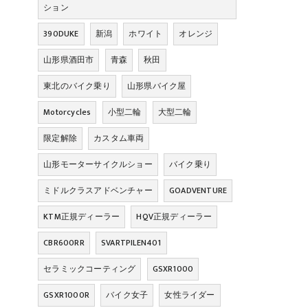
ション
390DUKE
新潟
ホワイト
オレンジ
山形県酒田市
青森
秋田
東北のバイク乗り
山形県バイク屋
Motorcycles
小型二輪
大型二輪
限定解除
カスタム車両
山形モーターサイクルショー
バイク乗り
ミドルクラスアドベンチャー
GOADVENTURE
KTM正規ディーラー
HQV正規ディーラー
CBR600RR
SVARTPILEN401
セラミックコーティング
GSXR1000
GSXR1000R
バイク女子
女性ライダー