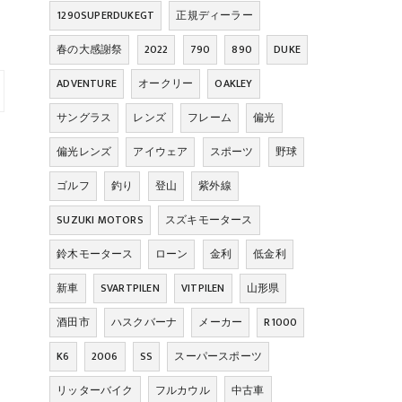
1290SUPERDUKEGT
正規ディーラー
春の大感謝祭
2022
790
890
DUKE
ADVENTURE
オークリー
OAKLEY
サングラス
レンズ
フレーム
偏光
偏光レンズ
アイウェア
スポーツ
野球
ゴルフ
釣り
登山
紫外線
SUZUKI MOTORS
スズキモータース
鈴木モータース
ローン
金利
低金利
新車
SVARTPILEN
VITPILEN
山形県
酒田市
ハスクバーナ
メーカー
R1000
K6
2006
SS
スーパースポーツ
リッターバイク
フルカウル
中古車