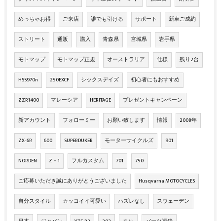
めっちゃお得
ご来店
誰でも引ける
サポート
新車ご成約
ストリート
通販
購入
青森県
宮城県
岩手県
モトマップ
モトマップ正規
オーストラリア
仕様
残り2台
HSS970n
250EXCF
シックスデイズ
初心者にもおすすめ
ZZR1400
マレーシア
HERITAGE
プレゼントキャンペーン
新アカウント
フォローミー
お願い致します
情報
2008年
ZX‐6R
600
SUPERDUKER
モーターサイクルズ
901
NORDEN
Z－1
フルカスタム
701
750
ご応募いただき誠にありがとうございました
Husqvarna MOTOCYCLES
自分スタイル
カッコイイ可愛い
ハズレなし
スウェーデン