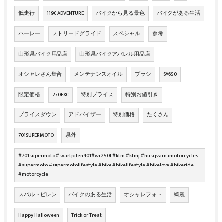
低走行
1190 ADVENTURE
バイクから見る景色
バイクがある生活
ハーレー
ストリードグライド
スペシャル
参考
山形県バイク用品店
山形県バイクアパレル用品店
オシャレさん集合
メンテナンスオイル
ブラシ
SV650
限定価格
250EXC
特別プライス
特別お値引き
プライスダウン
アドバイザー
特別価格
たくさん
701SUPERMOTO
県外
#701supermoto #svartpilen401#wr250f #ktm #ktmj #husqvarnamotorcycles
#supermoto #supermotolifestyle #bike #bikelifestyle #bikelove #bikeride
#motorcycle
スバルトピレン
バイクのある生活
オシャレフォト
綺麗
Happy Halloween
Trick or Treat