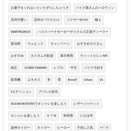
お菓子をくれないといたずらしちゃうぞ
バイク屋さんのハロウィン
店内可愛い
店内オバケだらけ
ジクサーSF250
極上
SVARTPILEN125
ハスクバーナモーターサイクルズ正規ディーラー
新潟県
ウェビック
キャンペーン
おすすめカスタム
おすすめ
カスタム大歓迎
展示車両
ヴィットピレン401
純正
250EXC-FSIXDAYS
レブル
中古
バイク大好き
除雪機
ユキオス
冬
雪
RnineT
Urban
GS
Sエディション
アパレル担当
SUZUKI MOTOTRSでオシャレを楽しもう
レザージャケット
オシャレを楽しもう
ＫＴＭ
秋田県
にかほ市
超神ネイガー
ネイガー
ヒーロー
子供に人気
ｲﾍﾞﾝﾄ