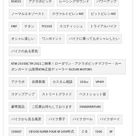
RS4125
アクラボビッチ
レーシングサウンド
パワーアップ
ノーマルエキゾースト
スヴァルトピレン401
ビットピレン401
FMF
チタン
TY250Z
スコティッシュ
トライアルバイク
オシャレ楽しい
ワンポイント
バイクに乗ってもオシャレしたい
バイクのある景色
KTM 250 EXC TPI 2022ご納車！ローダウン・アクラポビッチマフラー・カー
ボンガード 山形県KTM正規ディーラー SUZUKI MOTORS
アクラポ
在庫新着
カスタム相談
250cc
VP401
ステップアップ
ストリートグライド
ベストショット賞
豪華賞品
ご応募お待ちしております
390ADVENTURE
バイクから見る風景
バイク男子
バイクガール
バイクボーイ
1290GT
CB1300 SUPER FOUR SP 2019年式
ＣＢ
1300
SP