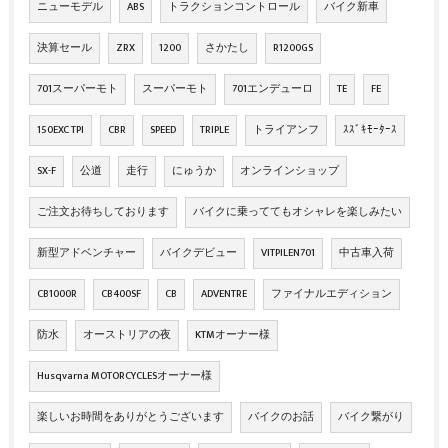
ニューモデル
ABS
トラクションコントロール
バイク新車
決算セール
ZRX
1200
さかたし
R1200GS
701スーパーモト
スーパーモト
701エンデューロ
TE
FE
150EXC TPI
CBR
SPEED
TRIPLE
トライアンフ
ｽｽﾞｷﾓｰﾀｰｽ
SX-F
公道
走行
にゅうか
オンラインショップ
ご注文お待ちしております
バイクに乗っててもオシャレを楽しみたい
新型アドベンチャー
バイクデビュー
VITPILEN701
中古車入荷
CB1000R
CB400SF
CB
ADVENTRE
ファイナルエディション
防水
オーストリアの夜
KTMオーナー様
Husqvarna MOTORCYCLESオーナー様
楽しいお時間をありがとうございます
バイクのお話
バイク繋がり