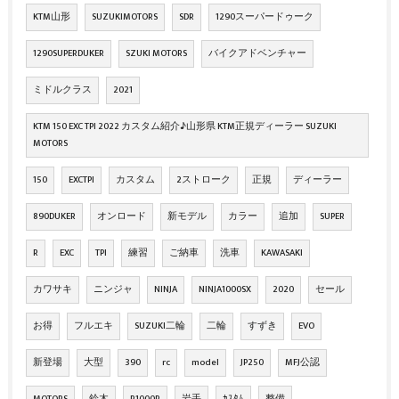
KTM山形
SUZUKIMOTORS
SDR
1290スーパードゥーク
1290SUPERDUKER
SZUKI MOTORS
バイクアドベンチャー
ミドルクラス
2021
KTM 150 EXC TPI 2022 カスタム紹介♪山形県 KTM正規ディーラー SUZUKI
MOTORS
150
EXCTPI
カスタム
2ストローク
正規
ディーラー
890DUKER
オンロード
新モデル
カラー
追加
SUPER
R
EXC
TPI
練習
ご納車
洗車
KAWASAKI
カワサキ
ニンジャ
NINJA
NINJA1000SX
2020
セール
お得
フルエキ
SUZUKI二輪
二輪
すずき
EVO
新登場
大型
390
rc
model
JP250
MFJ公認
MOTORS
鈴木
R1000R
岩手
ｶｽﾀﾑ
整備