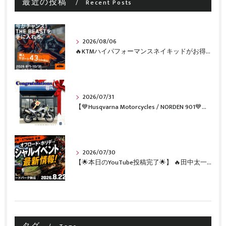
最近の投稿
Recent Posts
2026/08/06
🔥KTMハイパフォーマンスネイキッドがお得に手に入るチャンス🔥
2026/07/31
【💙Husqvarna Motorcycles / NORDEN 901💙】 ご納車おめでとうございます🎉✨
2026/07/30
【🌟本日のYouTube投稿完了🌟】 🔥田中太一さんをスペシャルゲストに🔥 8月22日(土)オフロード・ホリデー最新情報！！
タグ