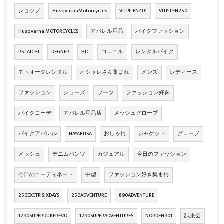
ショップ
HusqvarnaMotorcycles
VITPILEN401
VITPILEN250
Husqvarna MOTORCYCLES
アパレル用品
バイクファッション
RS TAICHI
DEGNER
HJC
コロニル
レンタルバイク
モトオークレンタル
オシャレさん集まれ
メンズ
レディース
ファッション
シューズ
ブーツ
ファッション好き
バイクコーデ
アパレル用品店
メッシュグローブ
バイクアパレル
HAYABUSA
おしゃれ
ジャケット
グローブ
メッシュ
デニムパンツ
カジュアル
今日のファッション
今日のコーディネート
中型
ファッション好き集まれ
250EXCTPISIXDAYS
250ADVENTURE
890ADVENTURE
1290SUPERDUKEREVO
1290SUPERADVENTURES
NORDEN901
試乗会