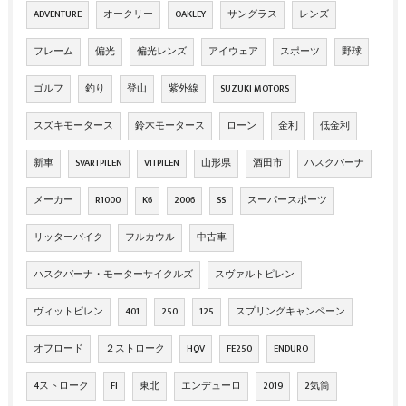
ADVENTURE
オークリー
OAKLEY
サングラス
レンズ
フレーム
偏光
偏光レンズ
アイウェア
スポーツ
野球
ゴルフ
釣り
登山
紫外線
SUZUKI MOTORS
スズキモータース
鈴木モータース
ローン
金利
低金利
新車
SVARTPILEN
VITPILEN
山形県
酒田市
ハスクバーナ
メーカー
R1000
K6
2006
SS
スーパースポーツ
リッターバイク
フルカウル
中古車
ハスクバーナ・モーターサイクルズ
スヴァルトピレン
ヴィットピレン
401
250
125
スプリングキャンペーン
オフロード
２ストローク
HQV
FE250
ENDURO
4ストローク
FI
東北
エンデューロ
2019
2気筒