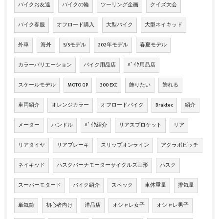
バイクお友達
バイクの輪
ツーリング企画
クイズ大会
バイク春服
オフロード購入
大型バイク
大型ネイキッド
外車
海外
S/Sモデル
202年モデル
春夏モデル
カラーバリエーション
バイク用品店
ﾊﾞｲｸ用品店
スケールモデル
MOTO GP
300 EXC
飾りたい
飾れる
車両紹介
オレンジカラー
オフロードバイク
Braktec
紹介
メーター
ハンドル
ﾊﾞｲｸ紹介
リアスプロケット
リア
リアタイヤ
リアブレーキ
スリップオンライン
アクラポビッチ
ネイキッド
ハスクバーナモーターサイクルズ山形
ハスク
スーパーモタード
バイク紹介
スペック
車体重量
排気量
単気筒
初心者向け
洋品店
オシャレ女子
オシャレ男子