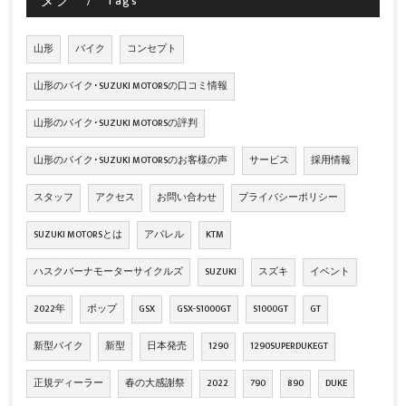
Tags
山形
バイク
コンセプト
山形のバイク･SUZUKI MOTORSの口コミ情報
山形のバイク･SUZUKI MOTORSの評判
山形のバイク･SUZUKI MOTORSのお客様の声
サービス
採用情報
スタッフ
アクセス
お問い合わせ
プライバシーポリシー
SUZUKI MOTORSとは
アパレル
KTM
ハスクバーナモーターサイクルズ
SUZUKI
スズキ
イベント
2022年
ポップ
GSX
GSX-S1000GT
S1000GT
GT
新型バイク
新型
日本発売
1290
1290SUPERDUKEGT
正規ディーラー
春の大感謝祭
2022
790
890
DUKE