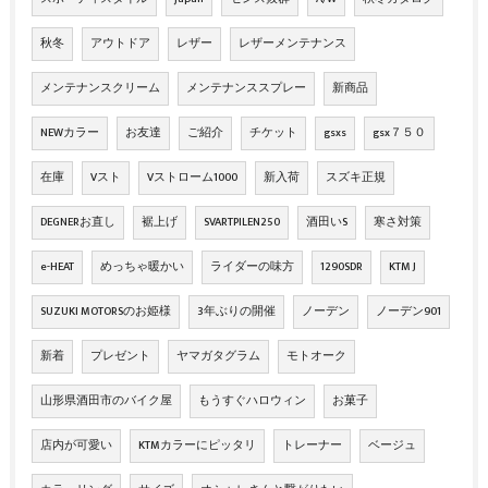
秋冬
アウトドア
レザー
レザーメンテナンス
メンテナンスクリーム
メンテナンススプレー
新商品
NEWカラー
お友達
ご紹介
チケット
gsxs
gsx７５０
在庫
Vスト
Vストローム1000
新入荷
スズキ正規
DEGNERお直し
裾上げ
SVARTPILEN250
酒田いS
寒さ対策
e-HEAT
めっちゃ暖かい
ライダーの味方
1290SDR
KTM J
SUZUKI MOTORSのお姫様
3年ぶりの開催
ノーデン
ノーデン901
新着
プレゼント
ヤマガタグラム
モトオーク
山形県酒田市のバイク屋
もうすぐハロウィン
お菓子
店内が可愛い
KTMカラーにピッタリ
トレーナー
ベージュ