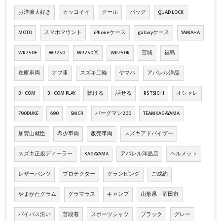
お洋服大好き
カッコイイ
クール
バッグ
QUAD LOCK
MOTO
スマホマウント
iPhoneケース
galaxyケース
YAMAHA
WR250F
WR250
WR250Ⅹ
WR250R
宮城
福島
在庫車両
オフ車
スズキ二輪
ヤマハ
アパレル洋品
B+COM
B+COM PLAY
聴ける
話せる
RS TSICHI
オシャレ
790DUKE
690
SMCR
バーグマン200
TEAMKAGAYAMA
加賀山就臣
希少車両
販売車両
スズキアドバイザー
スズキ正規ディーラー
KAGAYAMA
アパレル洋品店
ヘルメット
レザーパンツ
プロテクター
グランピング
ご成約
やまがたグラム
グラマラス
キャンプ
山形県 酒田市
バイパス沿い
普段着
スポーツシャツ
ブラック
グレー