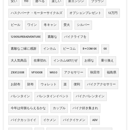
安い
110
遊べる
楽しい
新エンジン
ブラウン
ハスクバーナ ・モーターサイクルズ
オプションプレゼント
12万円
ビール
ワイン
冬キャン
焚火
シルバー
1290SUPERADVENTURE
素敵な
バイクライフを
素敵なご縁に感謝
インカム
ビーコム
B+COM 6X
6X
大人気商品
在庫切れ
インカムGETだぜ
お得な
乗り換え
ZRX1200R
VF1000R
W650
アクセサリー
秋田市
福島県
お財布
財布
ウォレット
楽
便利
バイクアクセサリー
バレンタイン
バレンタインイベント
バイクバレンタイン
今年は何個もらえるかな
カップル
バイク好き集まれ
バイクカッコイイ
イケメン
バイクイケメン
ADV