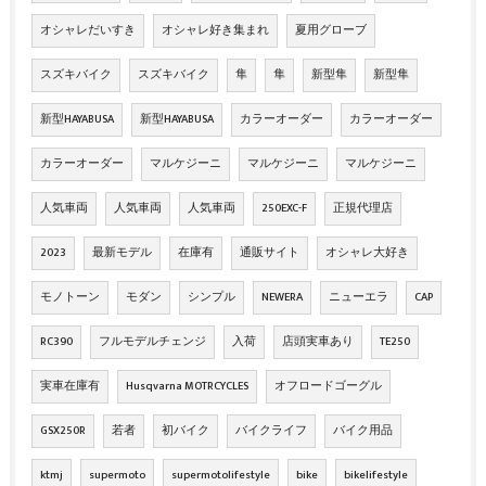
オシャレだいすき
オシャレ好き集まれ
夏用グローブ
スズキバイク
スズキバイク
隼
隼
新型隼
新型隼
新型HAYABUSA
新型HAYABUSA
カラーオーダー
カラーオーダー
カラーオーダー
マルケジーニ
マルケジーニ
マルケジーニ
人気車両
人気車両
人気車両
250EXC-F
正規代理店
2023
最新モデル
在庫有
通販サイト
オシャレ大好き
モノトーン
モダン
シンプル
NEWERA
ニューエラ
CAP
RC390
フルモデルチェンジ
入荷
店頭実車あり
TE250
実車在庫有
Husqvarna MOTRCYCLES
オフロードゴーグル
GSX250R
若者
初バイク
バイクライフ
バイク用品
ktmj
supermoto
supermotolifestyle
bike
bikelifestyle