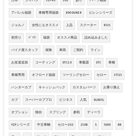
日本
ジャパン
YZF-R3
202
あり
パーツ福袋
アパレル福袋
車種専用福袋
890 DUKE R
ピレンシリーズ
ジョルノ
女性にもオススメ
上品
スクーター
R125
初売り
ﾊﾞｲｸ
福袋
オススメ商品
詰め込みました
バイク屋スタッフ
保険
車両
ご契約
ライン
お友達追加
コーティング
ETC2.0
車載器
ETC
車種
車種専用
オフロード福袋
ツーリングセロー
セロー
CT125
ハンターカブ
キャッシュバック
カスタムパーツ
お乗り換え
カブ
スーパーカブプロ
ビジネス
人気
XL883L
オプション
独自
スプリング
参戦
ディーラ
YZFシリーズ
中古車輌
セロー250
250R
S
1000
RR