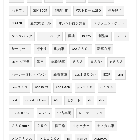
ハヤブサ
GSX1300R
即納可能
Vストローム250
生産終了
DEGENR
夏の大セール
オシャレ好き集合
メッシュジャケット
タンクバッグ
シートバッグ
長袖
RC125
新型RC
レース
サーキット
街乗り
即納車
GSX２５０R
新車在庫
SUZUKI正規
酒田
配送納車
８８３
８８３n
xl８８３
ハーレーダビッドソン
新着在庫
gsx１３００rr
EXCF
crm
crm２５０
690SMCR
690 SMCR
gsx１２５
rs１２５
rs４
dr-z４００sm
400
モタード
dr
drz
drz４００sm
wr250x
中古車両
レーサーモデル
２５０duke
２５０
軽二輪
１オーナー
カスタム車
メンテナンス
ＸＬ１２０0
48
harley
XL1200X