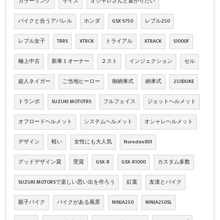
カラーリング
サイズ
オシャレさんと繋がりたい
バイクと合うアパレル
ホンダ
GSX-S750
レブル250
レブル女子
TRRS
XTRCK
トライアル
XTRACK
S1000F
極上中古
新車１オーナー
２スト
インジェクション
セル
超人ネイガー
ご当地ヒーロー
御納車式
納車式
250DUKE
トランポ
SUZUKI MOTOTRS
フルフェイス
ジェットヘルメット
オフロードヘルメット
システムヘルメット
オシャレヘルメット
デザイン
軽い
女性にも大人気
Noreden901
グッドデザイン賞
受賞
GSX‐R
GSX‐R1000
カスタム多数
SUZUKI MOTORSで楽しい思い出を作ろう
紅葉
友達とバイク
親子バイク
バイクがある風景
NINJA250
NINJA250SL