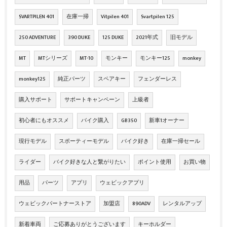
SVARTPILEN 401
在庫一掃
Vitpilen 401
Svartpilen 125
250 ADVENTURE
390 DUKE
125 DUKE
2021年式
旧モデル
MT
MTシリーズ
MT-10
モンキー
モンキー125
monkey
monkey125
純正パーツ
スペアキー
フェンダーレス
購入サポート
サポートキャンペーン
上級者
初心者にもオススメ
バイク購入
GB350
新車1オーナー
現行モデル
スポーティーモデル
バイク好き
在庫一掃セール
ライダー
バイク好きな人と繋がりたい
ポイント使用
お買い物
用品
パーツ
アプリ
ウェビックアプリ
ウェビックパートナーストア
加盟店
890ADV
レンタルアップ
新着車両
ご応募ありがとうございます
キーホルダー