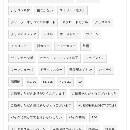
シリコン素材
傷つかない
ストリートモデル
ディーラーオリジナルサポート
オフロードモデル
クリスマス
クリスマスフェア
デメル
オーストリア
ウィーン
チョコレート
新カラー
ニューカラー
登場
ヴィンテージ感
オールドフィニッシュ加工
シーズンイン
フープシューズ
ドライマスター
普段履きでもOK
ハイテク
高機能
NC750
nc750x
NC750LD
LD
ご応募いただきありがとうございます
ご応募ありがとうございました
ご応募いただき誠にありがとうございます
HUSQVARNA MOTOTRCYCLES
バイクに乗っててもオシャレしたい
バイク冬眠
500
クリスマスキャンペーン
今年最後のイベント
抽選会
割引券