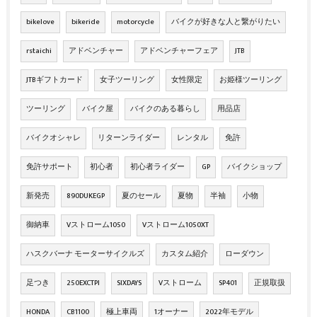
bikelove
bikeride
motorcycle
バイクが好きな人と繋がりたい
rstaichi
アドベンチャー
アドベンチャーフェア
JTB
JTBギフトカード
女子ツーリング
女性限定
お姫様ツーリング
ツーリング
バイク屋
バイクのある暮らし
用品店
バイクオシャレ
リターンライダー
レンタル
免許
免許サポート
初心者
初心者ライダー
GP
バイクショップ
新発売
890DUKEGP
夏のセール
夏物
半袖
小物
御納車
Vストローム1050
Vストローム1050XT
ハスクバーナ モーターサイクルズ
カスタム紹介
ローダウン
足つき
250EXCTPI
SIXDAYS
Vストローム
SP401
正規取扱
HONDA
CB1100
極上車両
1オーナー
2022年モデル