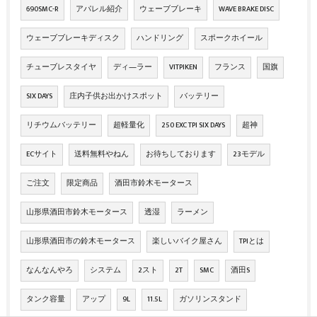
690SMC-R
アパレル紹介
ウェーブブレーキ
WAVE BRAKE DISC
ウェーブブレーキディスク
ハンドリング
スポークホイール
チューブレスタイヤ
ディ―ラー
VITPIKEN
フランス
国旗
SIX DAYS
庄内子供お出かけスポット
バッテリー
リチウムバッテリー
超軽量化
250 EXC TPI SIX DAYS
超神
ECサイト
送料無料やねん
お待ちしております
23モデル
ご注文
限定商品
酒田市鈴木モータース
山形県酒田市鈴木モータース
透湿
ラーメン
山形県酒田市の鈴木モータース
楽しいバイク屋さん
TPIとは
なんなんやろ
システム
2スト
2T
SMC
酒田S
タンク容量
アップ
9L
11.5L
ガソリンスタンド