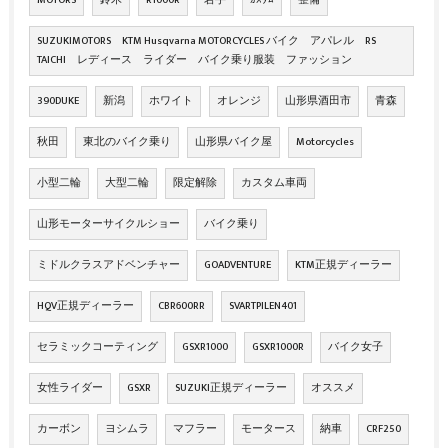
SUZUKIMOTORS KTM Husqvarna MOTORCYCLES バイク アパレル RS
TAICHI レディース ライダー バイク乗り服装 ファッション
390DUKE
新潟
ホワイト
オレンジ
山形県酒田市
青森
秋田
東北のバイク乗り
山形県バイク屋
Motorcycles
小型二輪
大型二輪
限定解除
カスタム車両
山形モーターサイクルショー
バイク乗り
ミドルクラスアドベンチャー
GOADVENTURE
KTM正規ディーラー
HQV正規ディーラー
CBR600RR
SVARTPILEN401
セラミックコーティング
GSXR1000
GSXR1000R
バイク女子
女性ライダー
GSXR
SUZUKI正規ディーラー
オススメ
カーボン
ヨシムラ
マフラー
モータース
納車
CRF250