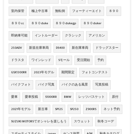
室内保管
極上中古車
無転倒
フォーティーエイト
８９０
８９０cc
８９０duke
８９０dukegp
８９０duker
即納車可能
イントルーダー
クラシック
アメリカン
250ADV
新規在庫車両
DS400
新在庫車両
ドラッグスター
ドラスタ
ワインレッド
Sモール
受注開始
予約
GSX1300RR
2023年モデル
期間限定
フォトコンテスト
バイクフォト
バイク写真
バイクのある風景
写真投稿
愛車
愛車投稿
S1000RR
BMW
レッツバスケット
原付
2021年モデル
新古車
SP125
SP250
Z900RS
ネット予約
SUZUKI MOTORSでオシャレを楽しもう
スウェット
秋冬コーデ
スポーティスタイル
japan
センス抜群
A/W
秋冬カタログ