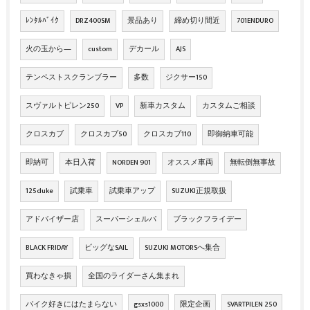
ﾚﾝﾀﾙﾊﾞｲｸ
DRZ400SM
景品あり
締め切り間近
701ENDURO
火の玉から―
custom
デカール
AJS
テンペストスクランブラー
多数
ジクサー150
スヴァルトピレン250
VP
新車カスタム
カスタムご相談
クロスカブ
クロスカブ50
クロスカブ110
即御納車可能
即納可
本日入荷
NORDEN 901
オススメ車両
無転倒無事故
125duke
試乗車
試乗車アップ
SUZUKI正規取扱
アドバイザー店
スーパーシェルパ
ブラックフライデー
BLACK FRIDAY
ビッグなSAIL
SUZUKI MOTORSへ集合
買わなきゃ損
全国のライダーさん集まれ
バイク好きにはたまらない
gsxs1000
限定企画
SVARTPILEN 250