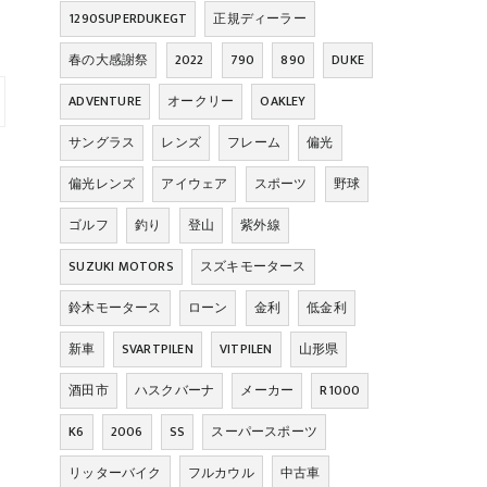
1290SUPERDUKEGT
正規ディーラー
春の大感謝祭
2022
790
890
DUKE
ADVENTURE
オークリー
OAKLEY
サングラス
レンズ
フレーム
偏光
偏光レンズ
アイウェア
スポーツ
野球
ゴルフ
釣り
登山
紫外線
SUZUKI MOTORS
スズキモータース
鈴木モータース
ローン
金利
低金利
新車
SVARTPILEN
VITPILEN
山形県
酒田市
ハスクバーナ
メーカー
R1000
K6
2006
SS
スーパースポーツ
リッターバイク
フルカウル
中古車