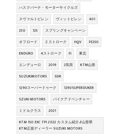
ハスクバーナ・モーターサイクルズ
スヴァルトピレン
ヴィットピレン
401
250
125
スプリングキャンペーン
オフロード
２ストローク
HQV
FE250
ENDURO
4ストローク
FI
東北
エンデューロ
2019
2気筒
KTM山形
SUZUKIMOTORS
SDR
1290スーパードゥーク
1290SUPERDUKER
SZUKI MOTORS
バイクアドベンチャー
ミドルクラス
2021
KTM 150 EXC TPI 2022 カスタム紹介♪山形県
KTM正規ディーラー SUZUKI MOTORS