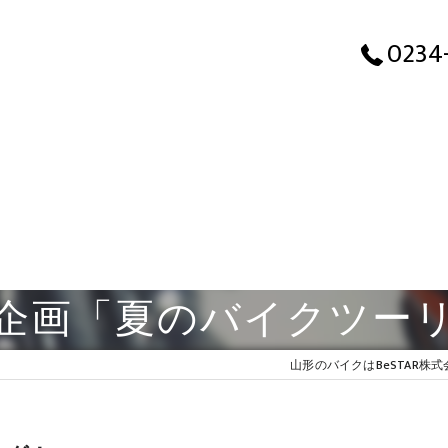
0234
形企画「夏のバイクツー
山形のバイクはBeSTAR株式