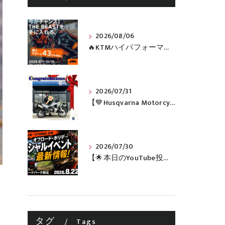
2026/08/06
🔥KTMハイパフォーマンスネイキッドがお得に手に入るチャンス🔥
2026/07/31
【💙Husqvarna Motorcycles / NORDEN 901💙】 ご納車おめでとうございます🎉✨
2026/07/30
【🌟本日のYouTube投稿完了🌟】 🔥田中太一さんをスペシャルゲストに🔥 8月22日(土)オフロード・ホリデー最新情報！！
タグ
Tags