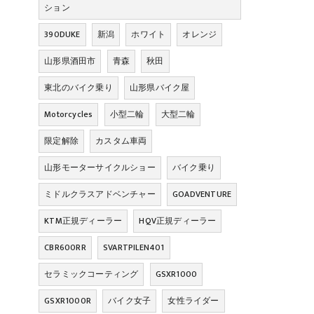
ション
390DUKE
新潟
ホワイト
オレンジ
山形県酒田市
青森
秋田
東北のバイク乗り
山形県バイク屋
Motorcycles
小型二輪
大型二輪
限定解除
カスタム車両
山形モーターサイクルショー
バイク乗り
ミドルクラスアドベンチャー
GOADVENTURE
KTM正規ディーラー
HQV正規ディーラー
CBR600RR
SVARTPILEN401
セラミックコーティング
GSXR1000
GSXR1000R
バイク女子
女性ライダー