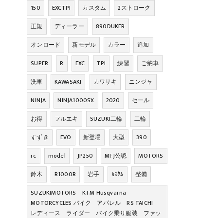
150
EXCTPI
カスタム
2ストローク
正規
ディーラー
890DUKER
オンロード
新モデル
カラー
追加
SUPER
R
EXC
TPI
練習
ご納車
洗車
KAWASAKI
カワサキ
ニンジャ
NINJA
NINJA1000SX
2020
セール
お得
フルエキ
SUZUKI二輪
二輪
すずき
EVO
新登場
大型
390
rc
model
JP250
MFJ公認
MOTORS
鈴木
R1000R
岩手
ｶｽﾀﾑ
整備
SUZUKIMOTORS KTM Husqvarna
MOTORCYCLES バイク アパレル RS TAICHI
レディース ライダー バイク乗り服装 ファッ