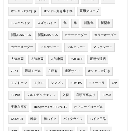
オシャレだいすき
オシャレ好き集まれ
夏用グローブ
スズキバイク
スズキバイク
隼
隼
新型隼
新型隼
新型HAYABUSA
新型HAYABUSA
カラーオーダー
カラーオーダー
カラーオーダー
マルケジーニ
マルケジーニ
マルケジーニ
人気車両
人気車両
人気車両
250EXC-F
正規代理店
2023
最新モデル
在庫有
通販サイト
オシャレ大好き
モノトーン
モダン
シンプル
NEWERA
ニューエラ
CAP
RC390
フルモデルチェンジ
入荷
店頭実車あり
TE250
実車在庫有
Husqvarna MOTRCYCLES
オフロードゴーグル
GSX250R
若者
初バイク
バイクライフ
バイク用品