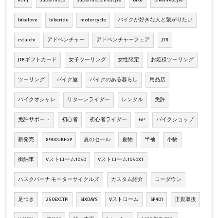
ktmj
supermoto
supermotolifestyle
bike
bikelifestyle
bikelove
bikeride
motorcycle
バイクが好きな人と繋がりたい
rstaichi
アドベンチャー
アドベンチャーフェア
JTB
JTBギフトカード
女子ツーリング
女性限定
お姫様ツーリング
ツーリング
バイク屋
バイクのある暮らし
用品店
バイクオシャレ
リターンライダー
レンタル
免許
免許サポート
初心者
初心者ライダー
GP
バイクショップ
新発売
890DUKEGP
夏のセール
夏物
半袖
小物
御納車
Vストローム1050
Vストローム1050XT
ハスクバーナ モーターサイクルズ
カスタム紹介
ローダウン
足つき
250EXCTPI
SIXDAYS
Vストローム
SP401
正規取扱