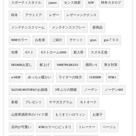
スポーティスタイル
japan
センス抜群
A/W
秋冬カタログ
秋冬
アウトドア
レザー
レザーメンテナンス
メンテナンスクリーム
メンテナンススプレー
新商品
NEWカラー
お友達
ご紹介
チケット
gsxs
gsx７５０
在庫
Vスト
Vストローム1000
新入荷
スズキ正規
DEGNERお直し
裾上げ
SVARTPILEN250
酒田いS
寒さ対策
e-HEAT
めっちゃ暖かい
ライダーの味方
1290SDR
KTM J
SUZUKI MOTORSのお姫様
3年ぶりの開催
ノーデン
ノーデン901
新着
プレゼント
ヤマガタグラム
モトオーク
山形県酒田市のバイク屋
もうすぐハロウィン
お菓子
店内が可愛い
KTMカラーにピッタリ
トレーナー
ベージュ