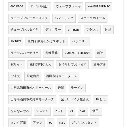
690SMC-R
アパレル紹介
ウェーブブレーキ
WAVE BRAKE DISC
ウェーブブレーキディスク
ハンドリング
スポークホイール
チューブレスタイヤ
ディ―ラー
VITPIKEN
フランス
国旗
SIX DAYS
庄内子供お出かけスポット
バッテリー
リチウムバッテリー
超軽量化
250 EXC TPI SIX DAYS
超神
ECサイト
送料無料やねん
お待ちしております
23モデル
ご注文
限定商品
酒田市鈴木モータース
山形県酒田市鈴木モータース
透湿
ラーメン
山形県酒田市の鈴木モータース
楽しいバイク屋さん
TPIとは
なんなんやろ
システム
2スト
2T
SMC
酒田S
タンク容量
アップ
9L
11.5L
ガソリンスタンド