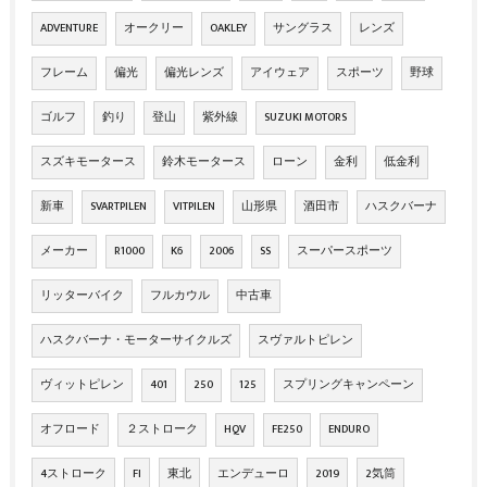
ADVENTURE
オークリー
OAKLEY
サングラス
レンズ
フレーム
偏光
偏光レンズ
アイウェア
スポーツ
野球
ゴルフ
釣り
登山
紫外線
SUZUKI MOTORS
スズキモータース
鈴木モータース
ローン
金利
低金利
新車
SVARTPILEN
VITPILEN
山形県
酒田市
ハスクバーナ
メーカー
R1000
K6
2006
SS
スーパースポーツ
リッターバイク
フルカウル
中古車
ハスクバーナ・モーターサイクルズ
スヴァルトピレン
ヴィットピレン
401
250
125
スプリングキャンペーン
オフロード
２ストローク
HQV
FE250
ENDURO
4ストローク
FI
東北
エンデューロ
2019
2気筒