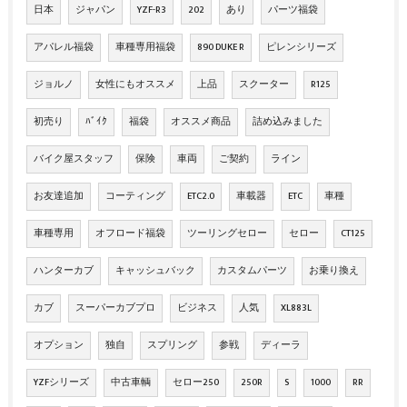
日本
ジャパン
YZF-R3
202
あり
パーツ福袋
アパレル福袋
車種専用福袋
890 DUKE R
ピレンシリーズ
ジョルノ
女性にもオススメ
上品
スクーター
R125
初売り
ﾊﾞｲｸ
福袋
オススメ商品
詰め込みました
バイク屋スタッフ
保険
車両
ご契約
ライン
お友達追加
コーティング
ETC2.0
車載器
ETC
車種
車種専用
オフロード福袋
ツーリングセロー
セロー
CT125
ハンターカブ
キャッシュバック
カスタムパーツ
お乗り換え
カブ
スーパーカブプロ
ビジネス
人気
XL883L
オプション
独自
スプリング
参戦
ディーラ
YZFシリーズ
中古車輌
セロー250
250R
S
1000
RR