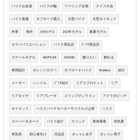
バイクお友達
バイクの輪
ツーリング企画
クイズ大会
バイク春服
オフロード購入
大型バイク
大型ネイキッド
外車
海外
S/Sモデル
202年モデル
春夏モデル
カラーバリエーション
バイク用品店
ﾊﾞｲｸ用品店
スケールモデル
MOTO GP
300 EXC
飾りたい
飾れる
車両紹介
オレンジカラー
オフロードバイク
Braktec
紹介
メーター
ハンドル
ﾊﾞｲｸ紹介
リアスプロケット
リア
リアタイヤ
リアブレーキ
スリップオンライン
アクラポビッチ
ネイキッド
ハスクバーナモーターサイクルズ山形
ハスク
スーパーモタード
バイク紹介
スペック
車体重量
排気量
単気筒
初心者向け
洋品店
オシャレ女子
オシャレ男子