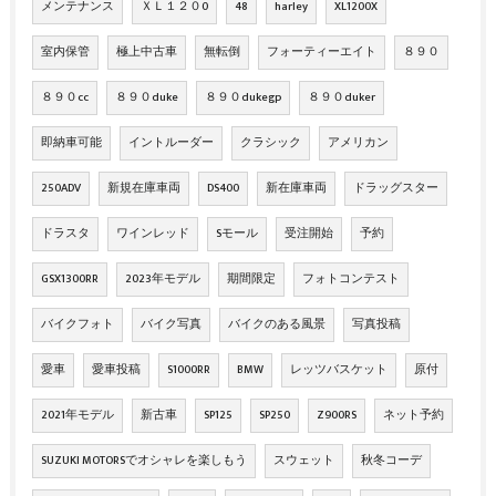
メンテナンス
ＸＬ１２０0
48
harley
XL1200X
室内保管
極上中古車
無転倒
フォーティーエイト
８９０
８９０cc
８９０duke
８９０dukegp
８９０duker
即納車可能
イントルーダー
クラシック
アメリカン
250ADV
新規在庫車両
DS400
新在庫車両
ドラッグスター
ドラスタ
ワインレッド
Sモール
受注開始
予約
GSX1300RR
2023年モデル
期間限定
フォトコンテスト
バイクフォト
バイク写真
バイクのある風景
写真投稿
愛車
愛車投稿
S1000RR
BMW
レッツバスケット
原付
2021年モデル
新古車
SP125
SP250
Z900RS
ネット予約
SUZUKI MOTORSでオシャレを楽しもう
スウェット
秋冬コーデ