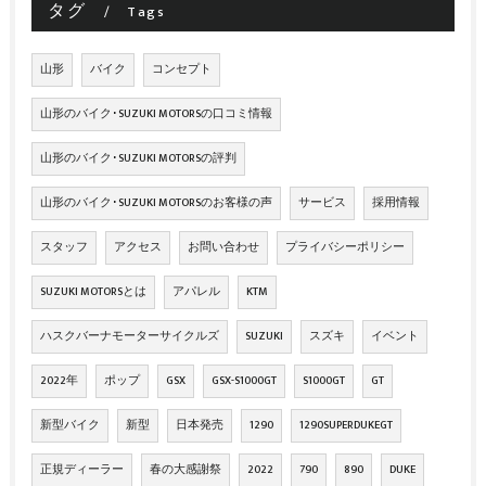
タグ
Tags
山形
バイク
コンセプト
山形のバイク･SUZUKI MOTORSの口コミ情報
山形のバイク･SUZUKI MOTORSの評判
山形のバイク･SUZUKI MOTORSのお客様の声
サービス
採用情報
スタッフ
アクセス
お問い合わせ
プライバシーポリシー
SUZUKI MOTORSとは
アパレル
KTM
ハスクバーナモーターサイクルズ
SUZUKI
スズキ
イベント
2022年
ポップ
GSX
GSX-S1000GT
S1000GT
GT
新型バイク
新型
日本発売
1290
1290SUPERDUKEGT
正規ディーラー
春の大感謝祭
2022
790
890
DUKE