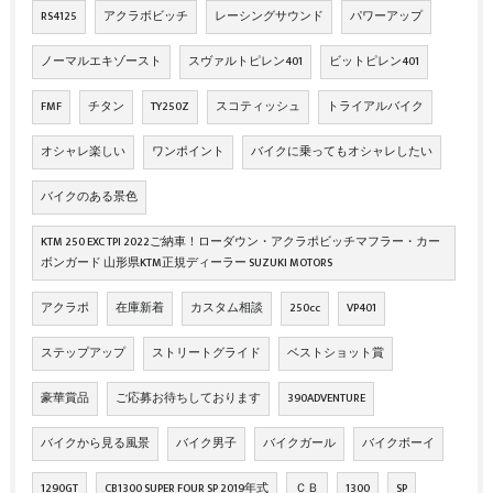
RS4125
アクラボビッチ
レーシングサウンド
パワーアップ
ノーマルエキゾースト
スヴァルトピレン401
ビットピレン401
FMF
チタン
TY250Z
スコティッシュ
トライアルバイク
オシャレ楽しい
ワンポイント
バイクに乗ってもオシャレしたい
バイクのある景色
KTM 250 EXC TPI 2022ご納車！ローダウン・アクラポビッチマフラー・カー
ボンガード 山形県KTM正規ディーラー SUZUKI MOTORS
アクラポ
在庫新着
カスタム相談
250cc
VP401
ステップアップ
ストリートグライド
ベストショット賞
豪華賞品
ご応募お待ちしております
390ADVENTURE
バイクから見る風景
バイク男子
バイクガール
バイクボーイ
1290GT
CB1300 SUPER FOUR SP 2019年式
ＣＢ
1300
SP