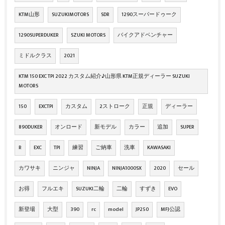
KTM山形
SUZUKIMOTORS
SDR
1290スーパードゥーク
1290SUPERDUKER
SZUKI MOTORS
バイクアドベンチャー
ミドルクラス
2021
KTM 150 EXC TPI 2022 カスタム紹介♪山形県 KTM正規ディーラー SUZUKI
MOTORS
150
EXCTPI
カスタム
2ストローク
正規
ディーラー
890DUKER
オンロード
新モデル
カラー
追加
SUPER
R
EXC
TPI
練習
ご納車
洗車
KAWASAKI
カワサキ
ニンジャ
NINJA
NINJA1000SX
2020
セール
お得
フルエキ
SUZUKI二輪
二輪
すずき
EVO
新登場
大型
390
rc
model
JP250
MFJ公認