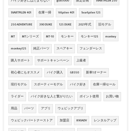
バイク好きにはたまらない
gsxs1000
限定企画
SVARTPILEN 250
SVARTPILEN 401
在庫一掃
Vitpilen 401
Svartpilen 125
250 ADVENTURE
390 DUKE
125 DUKE
2021年式
旧モデル
MT
MTシリーズ
MT-10
モンキー
モンキー125
monkey
monkey125
純正パーツ
スペアキー
フェンダーレス
購入サポート
サポートキャンペーン
上級者
初心者にもオススメ
バイク購入
GB350
新車1オーナー
現行モデル
スポーティーモデル
バイク好き
在庫一掃セール
ライダー
バイク好きな人と繋がりたい
ポイント使用
お買い物
用品
パーツ
アプリ
ウェビックアプリ
ウェビックパートナーストア
加盟店
890ADV
レンタルアップ