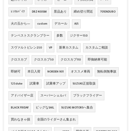
ﾚﾝﾀﾙﾊﾞｲｸ
DRZ400SM
景品あり
締め切り間近
701ENDURO
火の玉から―
custom
デカール
AJS
テンペストスクランブラー
多数
ジクサー150
スヴァルトピレン250
VP
新車カスタム
カスタムご相談
クロスカブ
クロスカブ50
クロスカブ110
即御納車可能
即納可
本日入荷
NORDEN 901
オススメ車両
無転倒無事故
125duke
試乗車
試乗車アップ
SUZUKI正規取扱
アドバイザー店
スーパーシェルパ
ブラックフライデー
BLACK FRIDAY
ビッグなSAIL
SUZUKI MOTORSへ集合
買わなきゃ損
全国のライダーさん集まれ