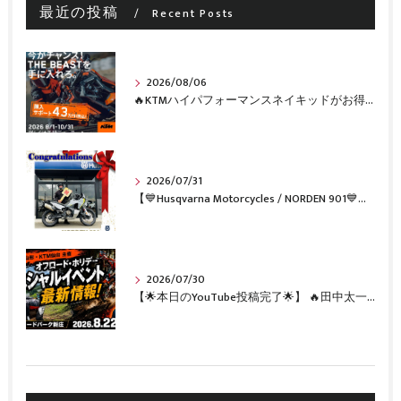
最近の投稿
Recent Posts
2026/08/06
🔥KTMハイパフォーマンスネイキッドがお得に手に入るチャンス🔥
2026/07/31
【💙Husqvarna Motorcycles / NORDEN 901💙】 ご納車おめでとうございます🎉✨
2026/07/30
【🌟本日のYouTube投稿完了🌟】 🔥田中太一さんをスペシャルゲストに🔥 8月22日(土)オフロード・ホリデー最新情報！！