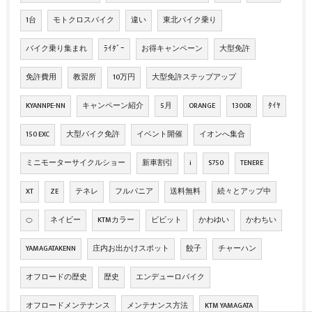
1台
モトクロスバイク
違い
東北バイク乗り
バイク乗り集まれ
ﾗｲﾀﾞｰ
お得キャンペーン
大型免許
免許費用
教習所
10万円
大型免許ステップアップ
KYANNPE-NN
キャンペーン紹介
5月
ORANGE
1300R
ﾀｲﾔ
150 EXC
大型バイク免許
イベント開催
イオンへ集合
ミニモーターサイクルショー
新車割引
i
S750
TENERE
XT
ZE
テネレ
フルパニア
送料無料
続々とアップ中
🍊
ネイビー
KTMカラー
ビビット
かわゆい
かわちい
YAMAGATAKENN
庄内お出かけスポット
餃子
チャーハン
オフロードの歴史
歴史
エンデューロバイク
オフロードメンテナンス
メンテナンス方法
KTM YAMAGATA