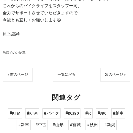
これからのバイクライフをスタッフ一同、
全力でサポートさせていただきますので
今後とも宜しくお願いします😊
担当:高柳
当店でのご納車
< 前のページ
一覧に戻る
次のページ >
関連タグ
#KTM
#KTM
#バイク
#RC390
#rc
#390
#納車
#新車
#中古
#山形
#宮城
#秋田
#新潟