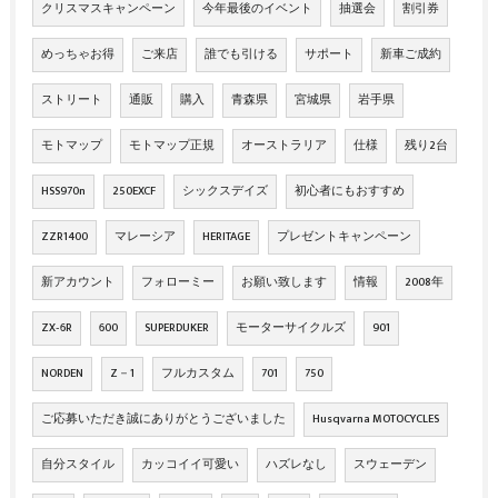
クリスマスキャンペーン
今年最後のイベント
抽選会
割引券
めっちゃお得
ご来店
誰でも引ける
サポート
新車ご成約
ストリート
通販
購入
青森県
宮城県
岩手県
モトマップ
モトマップ正規
オーストラリア
仕様
残り2台
HSS970n
250EXCF
シックスデイズ
初心者にもおすすめ
ZZR1400
マレーシア
HERITAGE
プレゼントキャンペーン
新アカウント
フォローミー
お願い致します
情報
2008年
ZX‐6R
600
SUPERDUKER
モーターサイクルズ
901
NORDEN
Z－1
フルカスタム
701
750
ご応募いただき誠にありがとうございました
Husqvarna MOTOCYCLES
自分スタイル
カッコイイ可愛い
ハズレなし
スウェーデン