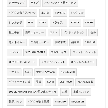
カラーリング
サイズ
オシャレさんと繋がりたい
バイクと合うアパレル
ホンダ
GSX-S750
レブル250
レブル女子
TRRS
XTRCK
トライアル
XTRACK
S1000F
極上中古
新車１オーナー
２スト
インジェクション
セル
超人ネイガー
ご当地ヒーロー
御納車式
納車式
250DUKE
トランポ
SUZUKI MOTOTRS
フルフェイス
ジェットヘルメット
オフロードヘルメット
システムヘルメット
オシャレヘルメット
デザイン
軽い
女性にも大人気
Noreden901
グッドデザイン賞
受賞
GSX‐R
GSX‐R1000
カスタム多数
SUZUKI MOTORSで楽しい思い出を作ろう
紅葉
友達とバイク
親子バイク
バイクがある風景
NINJA250
NINJA250SL