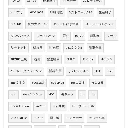
HONDA
CB1100
極上車両
1オーナー
2022年モデル
ハヤブサ
GSX1300R
即納可能
Vストローム250
生産終了
DEGENR
夏の大セール
オシャレ好き集合
メッシュジャケット
タンクバッグ
シートバッグ
長袖
RC125
新型RC
レース
サーキット
街乗り
即納車
GSX２５０R
新車在庫
SUZUKI正規
酒田
配送納車
８８３
８８３n
xl８８３
ハーレーダビッドソン
新着在庫
gsx１３００rr
EXCF
crm
crm２５０
690SMCR
690 SMCR
gsx１２５
rs１２５
rs４
dr-z４００sm
400
モタード
dr
drz
drz４００sm
wr250x
中古車両
レーサーモデル
２５０duke
２５０
軽二輪
１オーナー
カスタム車