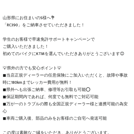
山形県にお住まいのS様へ💐
「RC390」をご納車させていただきました！
学生のお客様で早速免許サポートキャンペーンで
ご購入いただきました！
初めてのバイクにKTMを選んでいただきありがとうございます😊
💡県外の方でも安心ポイント💡
◼当店正規ディーラーの任意保険にご加入いただくと、故障や事故
時に180kmまでレッカー費用が無料！
◼県外へも出張ご納車、修理等お引取も可能⭕️
◼保証期間内であれば、何度でも無料でご対応可能
◼万が一のトラブルの際も全国正規ディーラー様と連携可能の為安
心
◼車両ご購入後、部品のみをお客様のご自宅へ発送可能
この度は素敵なご縁をいただき、ありがとうございます。