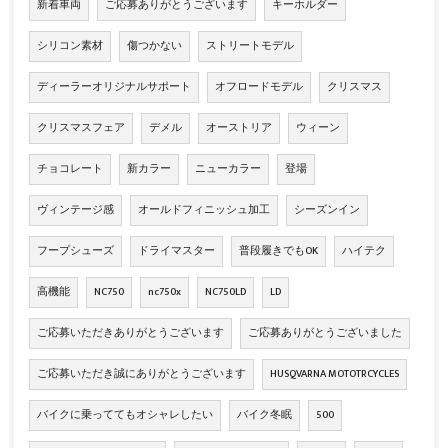
新着車両
ご応募ありがとうございます
キーホルダー
シリコン素材
傷つかない
ストリートモデル
ディーラーオリジナルサポート
オフロードモデル
クリスマス
クリスマスフェア
デメル
オーストリア
ウィーン
チョコレート
新カラー
ニューカラー
登場
ヴィンテージ感
オールドフィニッシュ加工
シーズンイン
フープシューズ
ドライマスター
普段履きでもOK
ハイテク
高機能
NC750
nc750x
NC750LD
LD
ご応募いただきありがとうございます
ご応募ありがとうございました
ご応募いただき誠にありがとうございます
HUSQVARNA MOTOTRCYCLES
バイクに乗っててもオシャレしたい
バイク冬眠
500