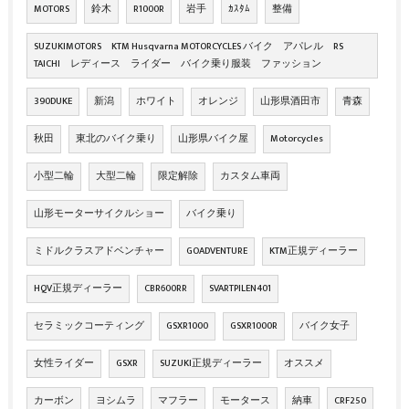
MOTORS
鈴木
R1000R
岩手
ｶｽﾀﾑ
整備
SUZUKIMOTORS KTM Husqvarna MOTORCYCLES バイク アパレル RS
TAICHI レディース ライダー バイク乗り服装 ファッション
390DUKE
新潟
ホワイト
オレンジ
山形県酒田市
青森
秋田
東北のバイク乗り
山形県バイク屋
Motorcycles
小型二輪
大型二輪
限定解除
カスタム車両
山形モーターサイクルショー
バイク乗り
ミドルクラスアドベンチャー
GOADVENTURE
KTM正規ディーラー
HQV正規ディーラー
CBR600RR
SVARTPILEN401
セラミックコーティング
GSXR1000
GSXR1000R
バイク女子
女性ライダー
GSXR
SUZUKI正規ディーラー
オススメ
カーボン
ヨシムラ
マフラー
モータース
納車
CRF250