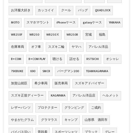
お洋服大好き
カッコイイ
クール
バッグ
QUAD LOCK
MOTO
スマホマウント
iPhoneケース
galaxyケース
YAMAHA
WR250F
WR250
WR250Ⅹ
WR250R
宮城
福島
在庫車両
オフ車
スズキ二輪
ヤマハ
アパレル洋品
B+COM
B+COM PLAY
聴ける
話せる
RS TSICHI
オシャレ
790DUKE
690
SMCR
バーグマン200
TEAMKAGAYAMA
加賀山就臣
希少車両
販売車両
スズキアドバイザー
スズキ正規ディーラー
KAGAYAMA
アパレル洋品店
ヘルメット
レザーパンツ
プロテクター
グランピング
ご成約
やまがたグラム
グラマラス
キャンプ
山形県 酒田市
バイパス沿い
普段着
スポーツシャツ
ブラック
グレー