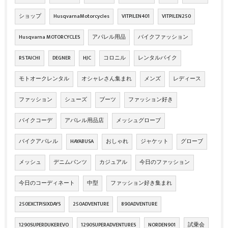
ショップ
HusqvarnaMotorcycles
VITPILEN401
VITPILEN250
Husqvarna MOTORCYCLES
アパレル用品
バイクファッション
RS TAICHI
DEGNER
HJC
コロニル
レンタルバイク
モトオークレンタル
オシャレさん集まれ
メンズ
レディース
ファッション
シューズ
ブーツ
ファッション好き
バイクコーデ
アパレル用品店
メッシュグローブ
バイクアパレル
HAYABUSA
おしゃれ
ジャケット
グローブ
メッシュ
デニムパンツ
カジュアル
今日のファッション
今日のコーディネート
中型
ファッション好き集まれ
250EXCTPISIXDAYS
250ADVENTURE
890ADVENTURE
1290SUPERDUKEREVO
1290SUPERADVENTURES
NORDEN901
試乗会