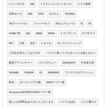
ニューモデル
ABS
トラクションコントロール
バイク新車
決算セール
ZRX
1200
さかたし
R1200GS
701スーパーモト
スーパーモト
701エンデューロ
TE
FE
150EXC TPI
CBR
SPEED
TRIPLE
トライアンフ
ｽｽﾞｷﾓｰﾀｰｽ
SX-F
公道
走行
にゅうか
オンラインショップ
ご注文お待ちしております
バイクに乗っててもオシャレを楽しみたい
新型アドベンチャー
バイクデビュー
VITPILEN701
中古車入荷
CB1000R
CB400SF
CB
ADVENTRE
ファイナルエディション
防水
オーストリアの夜
KTMオーナー様
Husqvarna MOTORCYCLESオーナー様
楽しいお時間をありがとうございます
バイクのお話
バイク繋がり