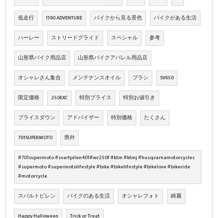
低走行
1190 ADVENTURE
バイクから見る景色
バイクがある生活
ハーレー
ストリードグライド
スペシャル
参考
山形県バイク用品店
山形県バイクアパレル用品店
オシャレさん集合
メンテナンスオイル
ブラシ
SV650
限定価格
250EXC
特別プライス
特別お値引き
プライスダウン
アドバイザー
特別価格
たくさん
701SUPERMOTO
県外
#701supermoto #svartpilen401#wr250f #ktm #ktmj #husqvarnamotorcycles
#supermoto #supermotolifestyle #bike #bikelifestyle #bikelove #bikeride
#motorcycle
スバルトピレン
バイクのある生活
オシャレフォト
綺麗
Happy Halloween
Trick or Treat