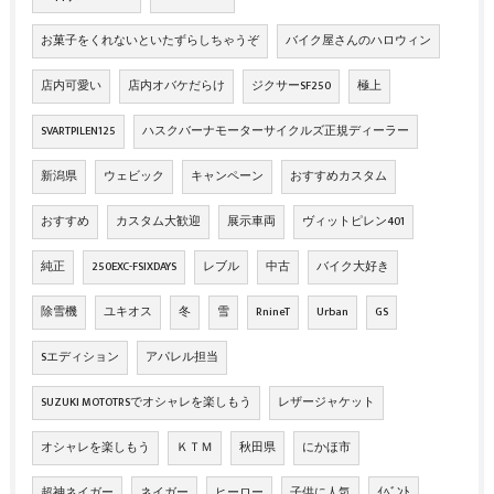
お菓子をくれないといたずらしちゃうぞ
バイク屋さんのハロウィン
店内可愛い
店内オバケだらけ
ジクサーSF250
極上
SVARTPILEN125
ハスクバーナモーターサイクルズ正規ディーラー
新潟県
ウェビック
キャンペーン
おすすめカスタム
おすすめ
カスタム大歓迎
展示車両
ヴィットピレン401
純正
250EXC-FSIXDAYS
レブル
中古
バイク大好き
除雪機
ユキオス
冬
雪
RnineT
Urban
GS
Sエディション
アパレル担当
SUZUKI MOTOTRSでオシャレを楽しもう
レザージャケット
オシャレを楽しもう
ＫＴＭ
秋田県
にかほ市
超神ネイガー
ネイガー
ヒーロー
子供に人気
ｲﾍﾞﾝﾄ