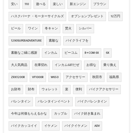
安い
110
遊べる
楽しい
新エンジン
ブラウン
ハスクバーナ ・モーターサイクルズ
オプションプレゼント
12万円
ビール
ワイン
冬キャン
焚火
シルバー
1290SUPERADVENTURE
素敵な
バイクライフを
素敵なご縁に感謝
インカム
ビーコム
B+COM 6X
6X
大人気商品
在庫切れ
インカムGETだぜ
お得な
乗り換え
ZRX1200R
VF1000R
W650
アクセサリー
秋田市
福島県
お財布
財布
ウォレット
楽
便利
バイクアクセサリー
バレンタイン
バレンタインイベント
バイクバレンタイン
今年は何個もらえるかな
カップル
バイク好き集まれ
バイクカッコイイ
イケメン
バイクイケメン
ADV