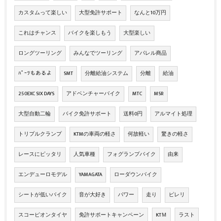
カスタムって楽しい
大型免許サポート
なんと10万円
これはチャンス
バイクを楽しもう
大型楽しい
ロングツーリング
みんなでツーリング
アパレル商品
ﾊﾟｰﾂもあるよ
SMT
分離給油システム
分離
給油
250EXC SIX DAYS
アドベンチャーバイク
MTC
MSR
大型自動二輪
バイク免許サポート
送料0円
アルマイト処理
トリプルクランプ
KTMの車両の軽さ
何故軽い
驚きの軽さ
レースにピッタリ
人気車種
フォグランプバイク
由来
エンデューロモデル
YAMAGATA
ローダウンバイク
シートが低いバイク
音が大好き
パワー
走り
ピレリ
スコーピオンタイヤ
免許サポートキャンペーン
KTＭ
ラスト