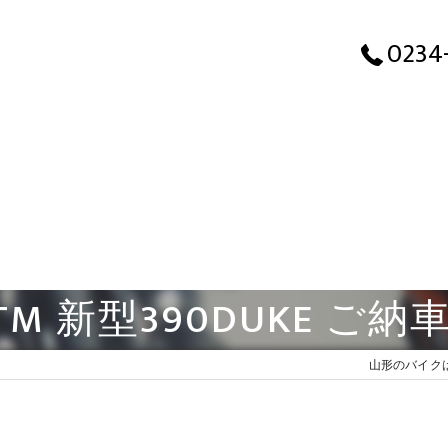
0234
TM 新型390DUKE ご納
山形のバイクは