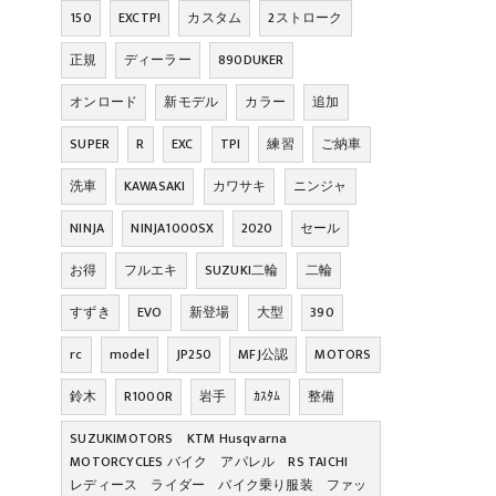
150
EXCTPI
カスタム
2ストローク
正規
ディーラー
890DUKER
オンロード
新モデル
カラー
追加
SUPER
R
EXC
TPI
練習
ご納車
洗車
KAWASAKI
カワサキ
ニンジャ
NINJA
NINJA1000SX
2020
セール
お得
フルエキ
SUZUKI二輪
二輪
すずき
EVO
新登場
大型
390
rc
model
JP250
MFJ公認
MOTORS
鈴木
R1000R
岩手
ｶｽﾀﾑ
整備
SUZUKIMOTORS KTM Husqvarna
MOTORCYCLES バイク アパレル RS TAICHI
レディース ライダー バイク乗り服装 ファッ