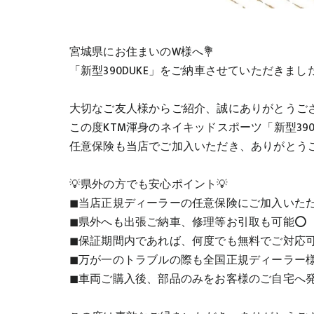
宮城県にお住まいのW様へ💐
「新型390DUKE」をご納車させていただきまし
大切なご友人様からご紹介、誠にありがとうご
この度KTM渾身のネイキッドスポーツ「新型39
任意保険も当店でご加入いただき、ありがとうご
💡県外の方でも安心ポイント💡
◼当店正規ディーラーの任意保険にご加入いただ
◼県外へも出張ご納車、修理等お引取も可能⭕️
◼保証期間内であれば、何度でも無料でご対応
◼万が一のトラブルの際も全国正規ディーラー
◼車両ご購入後、部品のみをお客様のご自宅へ