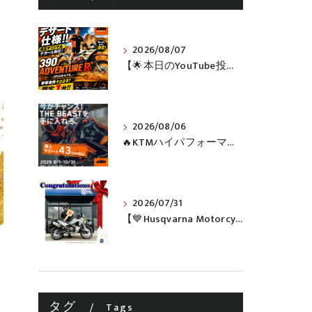
2026/08/07
【🌟本日のYouTube投稿完了🌟】 🔥390 ADVENTURE R × KTM山形 オリジナルデカール仕様誕生🔥
2026/08/06
🔥KTMハイパフォーマンスネイキッドがお得に手に入るチャンス🔥
2026/07/31
【💙Husqvarna Motorcycles / NORDEN 901💙】 ご納車おめでとうございます🎉✨
タグ
Tags