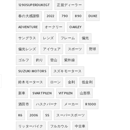
1290SUPERDUKEGT
正規ディーラー
春の大感謝祭
2022
790
890
DUKE
ADVENTURE
オークリー
OAKLEY
サングラス
レンズ
フレーム
偏光
偏光レンズ
アイウェア
スポーツ
野球
ゴルフ
釣り
登山
紫外線
SUZUKI MOTORS
スズキモータース
鈴木モータース
ローン
金利
低金利
新車
SVARTPILEN
VITPILEN
山形県
酒田市
ハスクバーナ
メーカー
R1000
K6
2006
SS
スーパースポーツ
リッターバイク
フルカウル
中古車