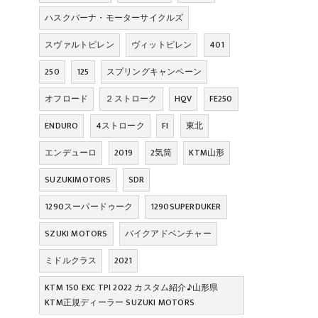
ハスクバーナ・モーターサイクルズ
スヴァルトピレン
ヴィットピレン
401
250
125
スプリングキャンペーン
オフロード
２ストローク
HQV
FE250
ENDURO
4ストローク
FI
東北
エンデューロ
2019
2気筒
KTM山形
SUZUKIMOTORS
SDR
1290スーパードゥーク
1290SUPERDUKER
SZUKI MOTORS
バイクアドベンチャー
ミドルクラス
2021
KTM 150 EXC TPI 2022 カスタム紹介♪山形県
KTM正規ディーラー SUZUKI MOTORS