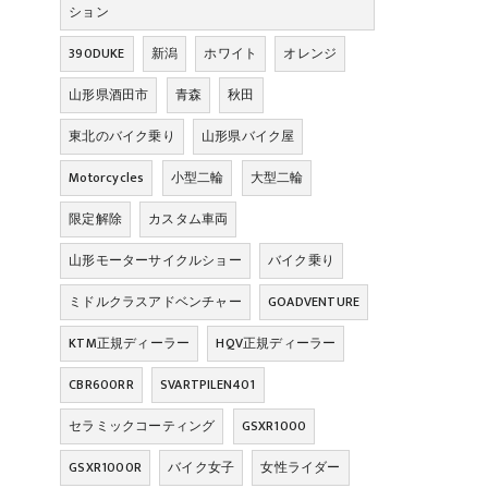
ション
390DUKE
新潟
ホワイト
オレンジ
山形県酒田市
青森
秋田
東北のバイク乗り
山形県バイク屋
Motorcycles
小型二輪
大型二輪
限定解除
カスタム車両
山形モーターサイクルショー
バイク乗り
ミドルクラスアドベンチャー
GOADVENTURE
KTM正規ディーラー
HQV正規ディーラー
CBR600RR
SVARTPILEN401
セラミックコーティング
GSXR1000
GSXR1000R
バイク女子
女性ライダー