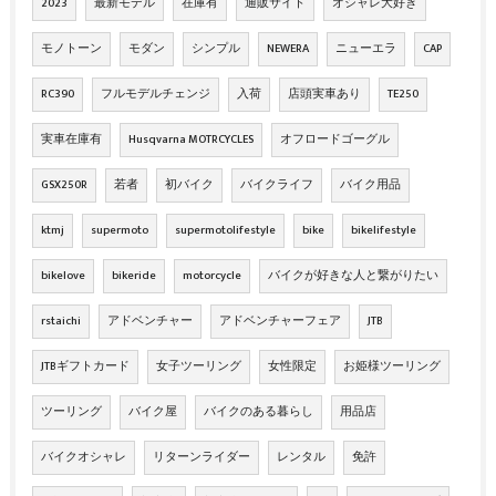
2023
最新モデル
在庫有
通販サイト
オシャレ大好き
モノトーン
モダン
シンプル
NEWERA
ニューエラ
CAP
RC390
フルモデルチェンジ
入荷
店頭実車あり
TE250
実車在庫有
Husqvarna MOTRCYCLES
オフロードゴーグル
GSX250R
若者
初バイク
バイクライフ
バイク用品
ktmj
supermoto
supermotolifestyle
bike
bikelifestyle
bikelove
bikeride
motorcycle
バイクが好きな人と繋がりたい
rstaichi
アドベンチャー
アドベンチャーフェア
JTB
JTBギフトカード
女子ツーリング
女性限定
お姫様ツーリング
ツーリング
バイク屋
バイクのある暮らし
用品店
バイクオシャレ
リターンライダー
レンタル
免許