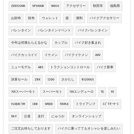
ZRX1200R
VF1000R
W650
アクセサリー
秋田市
福島県
お財布
財布
ウォレット
楽
便利
バイクアクセサリー
バレンタイン
バレンタインイベント
バイクバレンタイン
今年は何個もらえるかな
カップル
バイク好き集まれ
バイクカッコイイ
イケメン
バイクイケメン
ADV
ニューモデル
ABS
トラクションコントロール
バイク新車
決算セール
ZRX
1200
さかたし
R1200GS
701スーパーモト
スーパーモト
701エンデューロ
TE
FE
150EXC TPI
CBR
SPEED
TRIPLE
トライアンフ
ｽｽﾞｷﾓｰﾀｰｽ
SX-F
公道
走行
にゅうか
オンラインショップ
ご注文お待ちしております
バイクに乗っててもオシャレを楽しみたい