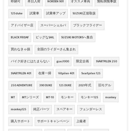
即納可
本日入荷
NORDEN 901
オススメ車両
無転倒無事故
125duke
試乗車
試乗車アップ
SUZUKI正規取扱
アドバイザー店
スーパーシェルパ
ブラックフライデー
BLACK FRIDAY
ビッグなSAIL
SUZUKI MOTORSへ集合
買わなきゃ損
全国のライダーさん集まれ
バイク好きにはたまらない
gsxs1000
限定企画
SVARTPILEN 250
SVARTPILEN 401
在庫一掃
Vitpilen 401
Svartpilen 125
250 ADVENTURE
390 DUKE
125 DUKE
2021年式
旧モデル
MT
MTシリーズ
MT-10
モンキー
モンキー125
monkey
monkey125
純正パーツ
スペアキー
フェンダーレス
購入サポート
サポートキャンペーン
上級者