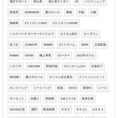
免許サポート
初心者
初心者ライダー
GP
バイクショップ
新発売
890DUKEGP
夏のセール
夏物
半袖
小物
御納車
Vストローム1050
Vストローム1050XT
ハスクバーナ モーターサイクルズ
カスタム紹介
ローダウン
足つき
250EXCTPI
SIXDAYS
Vストローム
SP401
正規取扱
HONDA
CB1100
極上車両
1オーナー
2022年モデル
ハヤブサ
GSX1300R
即納可能
Vストローム250
生産終了
DEGENR
夏の大セール
オシャレ好き集合
メッシュジャケット
タンクバッグ
シートバッグ
長袖
RC125
新型RC
レース
サーキット
街乗り
即納車
GSX２５０R
新車在庫
SUZUKI正規
酒田
配送納車
８８３
８８３n
xl８８３