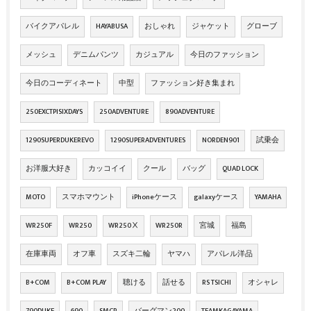
バイクアパレル
HAYABUSA
おしゃれ
ジャケット
グローブ
メッシュ
デニムパンツ
カジュアル
今日のファッション
今日のコーディネート
中型
ファッション好き集まれ
250EXCTPISIXDAYS
250ADVENTURE
890ADVENTURE
1290SUPERDUKEREVO
1290SUPERADVENTURES
NORDEN901
試乗会
お洋服大好き
カッコイイ
クール
バッグ
QUAD LOCK
MOTO
スマホマウント
iPhoneケース
galaxyケース
YAMAHA
WR250F
WR250
WR250Ⅹ
WR250R
宮城
福島
在庫車両
オフ車
スズキ二輪
ヤマハ
アパレル洋品
B+COM
B+COM PLAY
聴ける
話せる
RS TSICHI
オシャレ