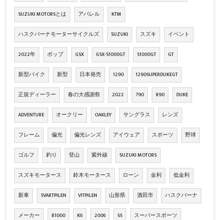
SUZUKI MOTORSとは
アパレル
KTM
ハスクバーナモーターサイクルズ
SUZUKI
スズキ
イベント
2022年
ポップ
GSX
GSX-S1000GT
S1000GT
GT
新型バイク
新型
日本発売
1290
1290SUPERDUKEGT
正規ディーラー
春の大感謝祭
2022
790
890
DUKE
ADVENTURE
オークリー
OAKLEY
サングラス
レンズ
フレーム
偏光
偏光レンズ
アイウェア
スポーツ
野球
ゴルフ
釣り
登山
紫外線
SUZUKI MOTORS
スズキモータース
鈴木モータース
ローン
金利
低金利
新車
SVARTPILEN
VITPILEN
山形県
酒田市
ハスクバーナ
メーカー
R1000
K6
2006
SS
スーパースポーツ