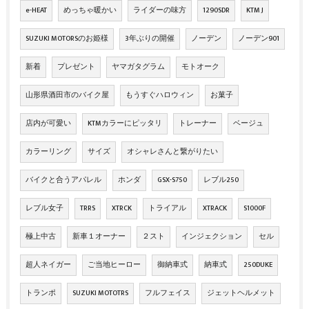
e-HEAT
めっちゃ暖かい
ライダーの味方
1290SDR
KTM J
SUZUKI MOTORSのお姫様
3年ぶりの開催
ノーデン
ノーデン901
新着
プレゼント
ヤマガタグラム
モトオーク
山形県酒田市のバイク屋
もうすぐハロウィン
お菓子
店内が可愛い
KTMカラーにピッタリ
トレーナー
ベージュ
カラーリング
サイズ
オシャレさんと繋がりたい
バイクと合うアパレル
ホンダ
GSX-S750
レブル250
レブル女子
TRRS
XTRCK
トライアル
XTRACK
S1000F
極上中古
新車１オーナー
２スト
インジェクション
セル
超人ネイガー
ご当地ヒーロー
御納車式
納車式
250DUKE
トランポ
SUZUKI MOTOTRS
フルフェイス
ジェットヘルメット