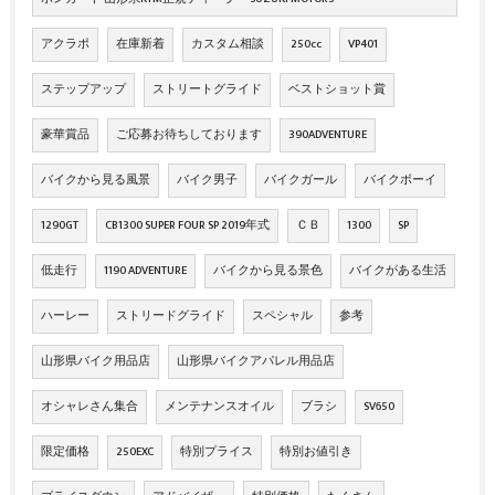
アクラポ
在庫新着
カスタム相談
250cc
VP401
ステップアップ
ストリートグライド
ベストショット賞
豪華賞品
ご応募お待ちしております
390ADVENTURE
バイクから見る風景
バイク男子
バイクガール
バイクボーイ
1290GT
CB1300 SUPER FOUR SP 2019年式
ＣＢ
1300
SP
低走行
1190 ADVENTURE
バイクから見る景色
バイクがある生活
ハーレー
ストリードグライド
スペシャル
参考
山形県バイク用品店
山形県バイクアパレル用品店
オシャレさん集合
メンテナンスオイル
ブラシ
SV650
限定価格
250EXC
特別プライス
特別お値引き