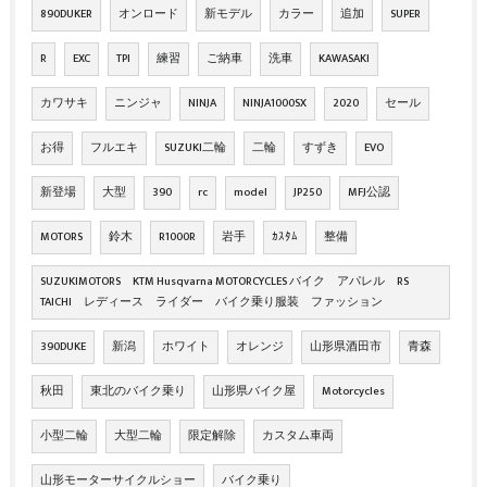
890DUKER
オンロード
新モデル
カラー
追加
SUPER
R
EXC
TPI
練習
ご納車
洗車
KAWASAKI
カワサキ
ニンジャ
NINJA
NINJA1000SX
2020
セール
お得
フルエキ
SUZUKI二輪
二輪
すずき
EVO
新登場
大型
390
rc
model
JP250
MFJ公認
MOTORS
鈴木
R1000R
岩手
ｶｽﾀﾑ
整備
SUZUKIMOTORS KTM Husqvarna MOTORCYCLES バイク アパレル RS
TAICHI レディース ライダー バイク乗り服装 ファッション
390DUKE
新潟
ホワイト
オレンジ
山形県酒田市
青森
秋田
東北のバイク乗り
山形県バイク屋
Motorcycles
小型二輪
大型二輪
限定解除
カスタム車両
山形モーターサイクルショー
バイク乗り