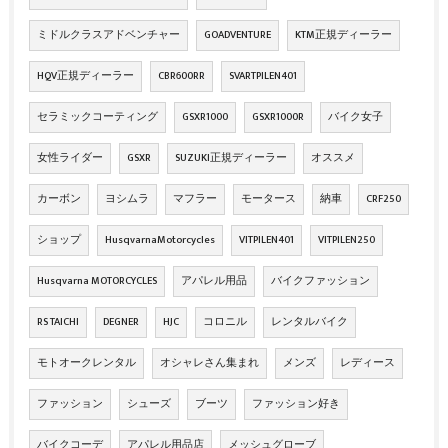
ミドルクラスアドベンチャー
GOADVENTURE
KTM正規ディーラー
HQV正規ディーラー
CBR600RR
SVARTPILEN401
セラミックコーティング
GSXR1000
GSXR1000R
バイク女子
女性ライダー
GSXR
SUZUKI正規ディーラー
オススメ
カーボン
ヨシムラ
マフラー
モータース
納車
CRF250
ショップ
HusqvarnaMotorcycles
VITPILEN401
VITPILEN250
Husqvarna MOTORCYCLES
アパレル用品
バイクファッション
RS TAICHI
DEGNER
HJC
コロニル
レンタルバイク
モトオークレンタル
オシャレさん集まれ
メンズ
レディース
ファッション
シューズ
ブーツ
ファッション好き
バイクコーデ
アパレル用品店
メッシュグローブ