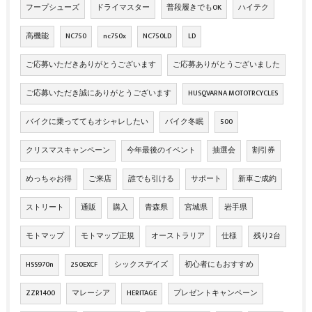
フープシューズ
ドライマスター
普段履きでもOK
ハイテク
高機能
NC750
nc750x
NC750LD
LD
ご応募いただきありがとうございます
ご応募ありがとうございました
ご応募いただき誠にありがとうございます
HUSQVARNA MOTOTRCYCLES
バイクに乗っててもオシャレしたい
バイク冬眠
500
クリスマスキャンペーン
今年最後のイベント
抽選会
割引券
めっちゃお得
ご来店
誰でも引ける
サポート
新車ご成約
ストリート
通販
購入
青森県
宮城県
岩手県
モトマップ
モトマップ正規
オーストラリア
仕様
残り2台
HSS970n
250EXCF
シックスデイズ
初心者にもおすすめ
ZZR1400
マレーシア
HERITAGE
プレゼントキャンペーン