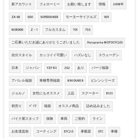
新アカウント
フォローミー
お願い致します
情報
2008年
ZX‐6R
600
SUPERDUKER
モーターサイクルズ
901
NORDEN
Z－1
フルカスタム
701
750
ご応募いただき誠にありがとうございました
Husqvarna MOTOCYCLES
自分スタイル
カッコイイ可愛い
ハズレなし
スウェーデン
日本
ジャパン
YZF-R3
202
あり
パーツ福袋
アパレル福袋
車種専用福袋
890 DUKE R
ピレンシリーズ
ジョルノ
女性にもオススメ
上品
スクーター
R125
初売り
ﾊﾞｲｸ
福袋
オススメ商品
詰め込みました
バイク屋スタッフ
保険
車両
ご契約
ライン
お友達追加
コーティング
ETC2.0
車載器
ETC
車種