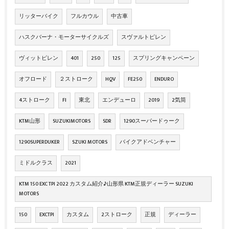
リッターバイク
フルカウル
中古車
ハスクバーナ・モーターサイクルズ
スヴァルトピレン
ヴィットピレン
401
250
125
スプリングキャンペーン
オフロード
２ストローク
HQV
FE250
ENDURO
4ストローク
FI
東北
エンデューロ
2019
2気筒
KTM山形
SUZUKIMOTORS
SDR
1290スーパードゥーク
1290SUPERDUKER
SZUKI MOTORS
バイクアドベンチャー
ミドルクラス
2021
KTM 150 EXC TPI 2022 カスタム紹介♪山形県 KTM正規ディーラー SUZUKI
MOTORS
150
EXCTPI
カスタム
2ストローク
正規
ディーラー