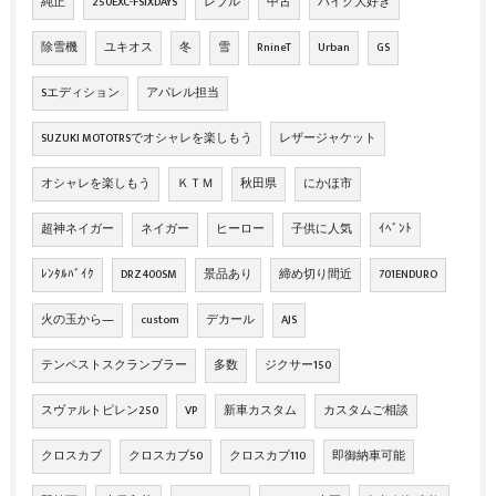
純正
250EXC-FSIXDAYS
レブル
中古
バイク大好き
除雪機
ユキオス
冬
雪
RnineT
Urban
GS
Sエディション
アパレル担当
SUZUKI MOTOTRSでオシャレを楽しもう
レザージャケット
オシャレを楽しもう
ＫＴＭ
秋田県
にかほ市
超神ネイガー
ネイガー
ヒーロー
子供に人気
ｲﾍﾞﾝﾄ
ﾚﾝﾀﾙﾊﾞｲｸ
DRZ400SM
景品あり
締め切り間近
701ENDURO
火の玉から―
custom
デカール
AJS
テンペストスクランブラー
多数
ジクサー150
スヴァルトピレン250
VP
新車カスタム
カスタムご相談
クロスカブ
クロスカブ50
クロスカブ110
即御納車可能