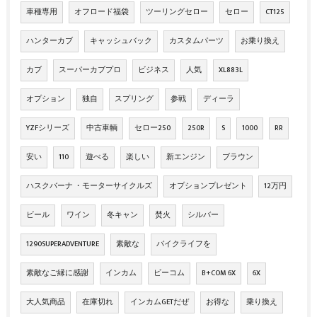
車種専用
オフロード福袋
ツーリングセロー
セロー
CT125
ハンターカブ
キャッシュバック
カスタムパーツ
お乗り換え
カブ
スーパーカブプロ
ビジネス
人気
XL883L
オプション
独自
スプリング
参戦
ディーラ
YZFシリーズ
中古車輌
セロー250
250R
S
1000
RR
安い
110
遊べる
楽しい
新エンジン
ブラウン
ハスクバーナ ・モーターサイクルズ
オプションプレゼント
12万円
ビール
ワイン
冬キャン
焚火
シルバー
1290SUPERADVENTURE
素敵な
バイクライフを
素敵なご縁に感謝
インカム
ビーコム
B+COM 6X
6X
大人気商品
在庫切れ
インカムGETだぜ
お得な
乗り換え