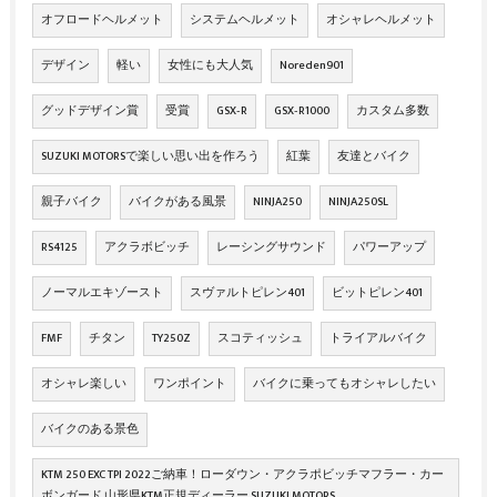
オフロードヘルメット
システムヘルメット
オシャレヘルメット
デザイン
軽い
女性にも大人気
Noreden901
グッドデザイン賞
受賞
GSX‐R
GSX‐R1000
カスタム多数
SUZUKI MOTORSで楽しい思い出を作ろう
紅葉
友達とバイク
親子バイク
バイクがある風景
NINJA250
NINJA250SL
RS4125
アクラボビッチ
レーシングサウンド
パワーアップ
ノーマルエキゾースト
スヴァルトピレン401
ビットピレン401
FMF
チタン
TY250Z
スコティッシュ
トライアルバイク
オシャレ楽しい
ワンポイント
バイクに乗ってもオシャレしたい
バイクのある景色
KTM 250 EXC TPI 2022ご納車！ローダウン・アクラポビッチマフラー・カー
ボンガード 山形県KTM正規ディーラー SUZUKI MOTORS