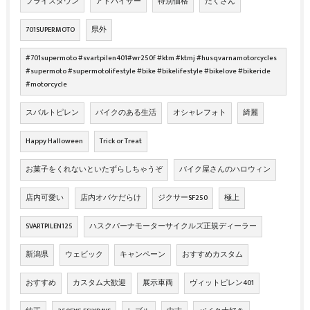
プライスダウン
アドバイザー
特別価格
たくさん
701SUPERMOTO
県外
#701supermoto #svartpilen401#wr250f #ktm #ktmj #husqvarnamotorcycles
#supermoto #supermotolifestyle #bike #bikelifestyle #bikelove #bikeride
#motorcycle
スバルトピレン
バイクのある生活
オシャレフォト
綺麗
Happy Halloween
Trick or Treat
お菓子をくれないといたずらしちゃうぞ
バイク屋さんのハロウィン
店内可愛い
店内オバケだらけ
ジクサーSF250
極上
SVARTPILEN125
ハスクバーナモーターサイクルズ正規ディーラー
新潟県
ウェビック
キャンペーン
おすすめカスタム
おすすめ
カスタム大歓迎
展示車両
ヴィットピレン401