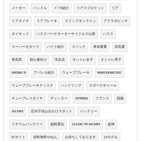
メーター
ハンドル
ﾊﾞｲｸ紹介
リアスプロケット
リア
リアタイヤ
リアブレーキ
スリップオンライン
アクラポビッチ
ネイキッド
ハスクバーナモーターサイクルズ山形
ハスク
スーパーモタード
バイク紹介
スペック
車体重量
排気量
単気筒
初心者向け
洋品店
オシャレ女子
オシャレ男子
690SMC-R
アパレル紹介
ウェーブブレーキ
WAVE BRAKE DISC
ウェーブブレーキディスク
ハンドリング
スポークホイール
チューブレスタイヤ
ディ―ラー
VITPIKEN
フランス
国旗
SIX DAYS
庄内子供お出かけスポット
バッテリー
リチウムバッテリー
超軽量化
250 EXC TPI SIX DAYS
超神
ECサイト
送料無料やねん
お待ちしております
23モデル