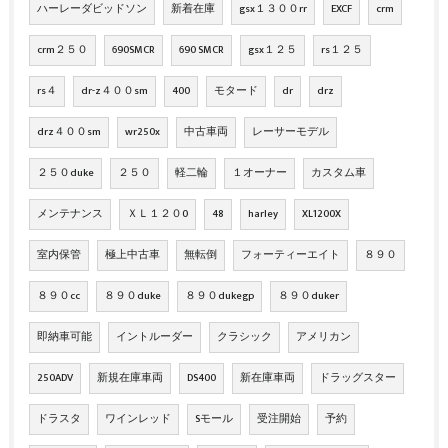
ハーレーダビッドソン
新着在庫
gsx１３００rr
EXCF
crm
crm２５０
690SMCR
690 SMCR
gsx１２５
rs１２５
rs４
dr-z４００sm
400
モタード
dr
drz
drz４００sm
wr250x
中古車両
レーサーモデル
２５０duke
２５０
軽二輪
１オーナー
カスタム車
メンテナンス
ＸＬ１２０0
48
harley
XL1200X
室内保管
極上中古車
無転倒
フォーティーエイト
８９０
８９０cc
８９０duke
８９０dukegp
８９０duker
即納車可能
イントルーダー
クラシック
アメリカン
250ADV
新規在庫車両
DS400
新在庫車両
ドラッグスター
ドラスタ
ワインレッド
Sモール
受注開始
予約