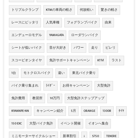
トリプルクランプ
KTMの車両の軽さ
何故軽い
驚きの軽さ
レースにピッタリ
人気車種
フォグランプバイク
由来
エンデューロモデル
YAMAGATA
ローダウンバイク
シートが低いバイク
音が大好き
パワー
走り
ピレリ
スコーピオンタイヤ
免許サポートキャンペーン
KTＭ
ラスト
1台
モトクロスバイク
違い
東北バイク乗り
バイク乗り集まれ
ﾗｲﾀﾞｰ
お得キャンペーン
大型免許
免許費用
教習所
10万円
大型免許ステップアップ
KYANNPE-NN
キャンペーン紹介
5月
ORANGE
1300R
ﾀｲﾔ
150 EXC
大型バイク免許
イベント開催
イオンへ集合
ミニモーターサイクルショー
新車割引
i
S750
TENERE