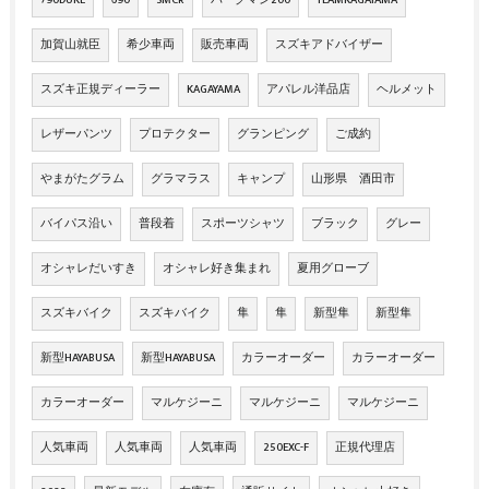
790DUKE
690
SMCR
バーグマン200
TEAMKAGAYAMA
加賀山就臣
希少車両
販売車両
スズキアドバイザー
スズキ正規ディーラー
KAGAYAMA
アパレル洋品店
ヘルメット
レザーパンツ
プロテクター
グランピング
ご成約
やまがたグラム
グラマラス
キャンプ
山形県 酒田市
バイパス沿い
普段着
スポーツシャツ
ブラック
グレー
オシャレだいすき
オシャレ好き集まれ
夏用グローブ
スズキバイク
スズキバイク
隼
隼
新型隼
新型隼
新型HAYABUSA
新型HAYABUSA
カラーオーダー
カラーオーダー
カラーオーダー
マルケジーニ
マルケジーニ
マルケジーニ
人気車両
人気車両
人気車両
250EXC-F
正規代理店