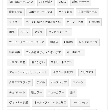
初心者にもオススメ
バイク購入
GB350
新車1オーナー
現行モデル
スポーティーモデル
バイク好き
在庫一掃セール
ライダー
バイク好きな人と繋がりたい
ポイント使用
お買い物
用品
パーツ
アプリ
ウェビックアプリ
ウェビックパートナーストア
加盟店
890ADV
レンタルアップ
新着車両
ご応募ありがとうございます
キーホルダー
シリコン素材
傷つかない
ストリートモデル
ディーラーオリジナルサポート
オフロードモデル
クリスマス
クリスマスフェア
デメル
オーストリア
ウィーン
チョコレート
新カラー
ニューカラー
登場
ヴィンテージ感
オールドフィニッシュ加工
シーズンイン