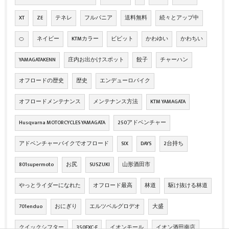
XT
ZE
テネレ
フルパニア
送料無料
続々とアップ中
🍊
ネイビー
KTMカラー
ビビット
かわゆい
かわちい
YAMAGATAKENN
庄内お出かけスポット
餃子
チャーハン
オフロードの歴史
歴史
エンデューロバイク
オフロードメンテナンス
メンテナンス方法
KTM YAMAGATA
Husqvarna MOTORCYCLES YAMAGATA
250アドベンチャー
アドベンチャーバイクでオフロード
SIX
DAYS
2台持ち
801supermoto
お尻
SUSZUKI
山形酒田市
やっとライダーになれた
オフロード最高
林道
駆け抜ける林道
701enduo
おにぎり
エルツベルグロデオ
大盛
クイックシフター
350EXC-F
イオンモール
イオン酒田南店