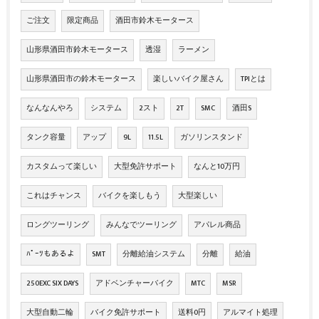
ご注文
限定商品
酒田市鈴木モータース
山形県酒田市鈴木モータース
透湿
ラーメン
山形県酒田市の鈴木モータース
楽しいバイク屋さん
TPIとは
なんなんやろ
システム
2スト
2T
SMC
酒田S
タンク容量
アップ
9L
11.5L
ガソリンスタンド
カスタムって楽しい
大型免許サポート
なんと10万円
これはチャンス
バイクを楽しもう
大型楽しい
ロングツーリング
みんなでツーリング
アパレル商品
ﾊﾟｰﾂもあるよ
SMT
分離給油システム
分離
給油
250EXC SIX DAYS
アドベンチャーバイク
MTC
MSR
大型自動二輪
バイク免許サポート
送料0円
アルマイト処理