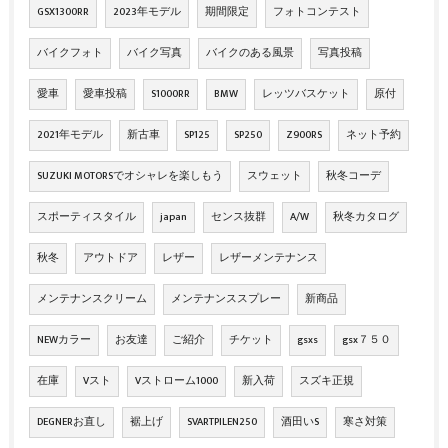
GSX1300RR
2023年モデル
期間限定
フォトコンテスト
バイクフォト
バイク写真
バイクのある風景
写真投稿
愛車
愛車投稿
S1000RR
BMW
レッツバスケット
原付
2021年モデル
新古車
SP125
SP250
Z900RS
ネット予約
SUZUKI MOTORSでオシャレを楽しもう
スウェット
秋冬コーデ
スポーティスタイル
japan
センス抜群
A/W
秋冬カタログ
秋冬
アウトドア
レザー
レザーメンテナンス
メンテナンスクリーム
メンテナンススプレー
新商品
NEWカラー
お友達
ご紹介
チケット
gsxs
gsx７５０
在庫
Vスト
Vストローム1000
新入荷
スズキ正規
DEGNERお直し
裾上げ
SVARTPILEN250
酒田いS
寒さ対策