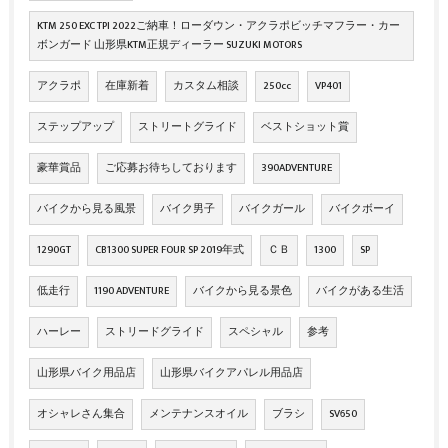
KTM 250 EXC TPI 2022ご納車！ローダウン・アクラポビッチマフラー・カー
ボンガード 山形県KTM正規ディーラー SUZUKI MOTORS
アクラポ
在庫新着
カスタム相談
250cc
VP401
ステップアップ
ストリートグライド
ベストショット賞
豪華賞品
ご応募お待ちしております
390ADVENTURE
バイクから見る風景
バイク男子
バイクガール
バイクボーイ
1290GT
CB1300 SUPER FOUR SP 2019年式
ＣＢ
1300
SP
低走行
1190 ADVENTURE
バイクから見る景色
バイクがある生活
ハーレー
ストリードグライド
スペシャル
参考
山形県バイク用品店
山形県バイクアパレル用品店
オシャレさん集合
メンテナンスオイル
ブラシ
SV650