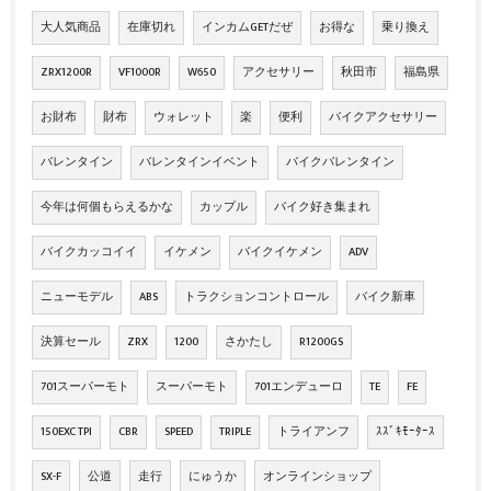
大人気商品
在庫切れ
インカムGETだぜ
お得な
乗り換え
ZRX1200R
VF1000R
W650
アクセサリー
秋田市
福島県
お財布
財布
ウォレット
楽
便利
バイクアクセサリー
バレンタイン
バレンタインイベント
バイクバレンタイン
今年は何個もらえるかな
カップル
バイク好き集まれ
バイクカッコイイ
イケメン
バイクイケメン
ADV
ニューモデル
ABS
トラクションコントロール
バイク新車
決算セール
ZRX
1200
さかたし
R1200GS
701スーパーモト
スーパーモト
701エンデューロ
TE
FE
150EXC TPI
CBR
SPEED
TRIPLE
トライアンフ
ｽｽﾞｷﾓｰﾀｰｽ
SX-F
公道
走行
にゅうか
オンラインショップ