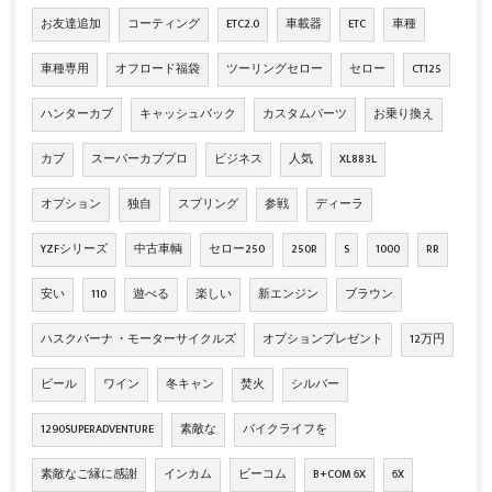
お友達追加
コーティング
ETC2.0
車載器
ETC
車種
車種専用
オフロード福袋
ツーリングセロー
セロー
CT125
ハンターカブ
キャッシュバック
カスタムパーツ
お乗り換え
カブ
スーパーカブプロ
ビジネス
人気
XL883L
オプション
独自
スプリング
参戦
ディーラ
YZFシリーズ
中古車輌
セロー250
250R
S
1000
RR
安い
110
遊べる
楽しい
新エンジン
ブラウン
ハスクバーナ ・モーターサイクルズ
オプションプレゼント
12万円
ビール
ワイン
冬キャン
焚火
シルバー
1290SUPERADVENTURE
素敵な
バイクライフを
素敵なご縁に感謝
インカム
ビーコム
B+COM 6X
6X