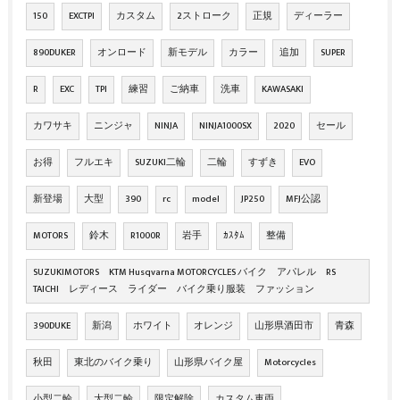
150
EXCTPI
カスタム
2ストローク
正規
ディーラー
890DUKER
オンロード
新モデル
カラー
追加
SUPER
R
EXC
TPI
練習
ご納車
洗車
KAWASAKI
カワサキ
ニンジャ
NINJA
NINJA1000SX
2020
セール
お得
フルエキ
SUZUKI二輪
二輪
すずき
EVO
新登場
大型
390
rc
model
JP250
MFJ公認
MOTORS
鈴木
R1000R
岩手
ｶｽﾀﾑ
整備
SUZUKIMOTORS KTM Husqvarna MOTORCYCLES バイク アパレル RS
TAICHI レディース ライダー バイク乗り服装 ファッション
390DUKE
新潟
ホワイト
オレンジ
山形県酒田市
青森
秋田
東北のバイク乗り
山形県バイク屋
Motorcycles
小型二輪
大型二輪
限定解除
カスタム車両