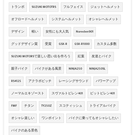
トランポ
SUZUKI MOTOTRS
フルフェイス
ジェットヘルメット
オフロードヘルメット
システムヘルメット
オシャレヘルメット
デザイン
軽い
女性にも大人気
Noreden901
グッドデザイン賞
受賞
GSX‐R
GSX‐R1000
カスタム多数
SUZUKI MOTORSで楽しい思い出を作ろう
紅葉
友達とバイク
親子バイク
バイクがある風景
NINJA250
NINJA250SL
RS4125
アクラボビッチ
レーシングサウンド
パワーアップ
ノーマルエキゾースト
スヴァルトピレン401
ビットピレン401
FMF
チタン
TY250Z
スコティッシュ
トライアルバイク
オシャレ楽しい
ワンポイント
バイクに乗ってもオシャレしたい
バイクのある景色