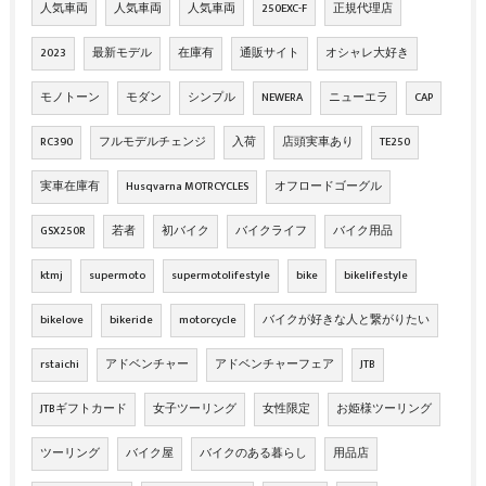
人気車両
人気車両
人気車両
250EXC-F
正規代理店
2023
最新モデル
在庫有
通販サイト
オシャレ大好き
モノトーン
モダン
シンプル
NEWERA
ニューエラ
CAP
RC390
フルモデルチェンジ
入荷
店頭実車あり
TE250
実車在庫有
Husqvarna MOTRCYCLES
オフロードゴーグル
GSX250R
若者
初バイク
バイクライフ
バイク用品
ktmj
supermoto
supermotolifestyle
bike
bikelifestyle
bikelove
bikeride
motorcycle
バイクが好きな人と繋がりたい
rstaichi
アドベンチャー
アドベンチャーフェア
JTB
JTBギフトカード
女子ツーリング
女性限定
お姫様ツーリング
ツーリング
バイク屋
バイクのある暮らし
用品店