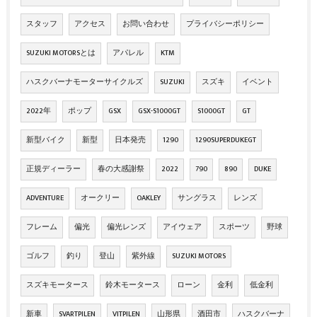
スタッフ
アクセス
お問い合わせ
プライバシーポリシー
SUZUKI MOTORSとは
アパレル
KTM
ハスクバーナモーターサイクルズ
SUZUKI
スズキ
イベント
2022年
ポップ
GSX
GSX-S1000GT
S1000GT
GT
新型バイク
新型
日本発売
1290
1290SUPERDUKEGT
正規ディーラー
春の大感謝祭
2022
790
890
DUKE
ADVENTURE
オークリー
OAKLEY
サングラス
レンズ
フレーム
偏光
偏光レンズ
アイウェア
スポーツ
野球
ゴルフ
釣り
登山
紫外線
SUZUKI MOTORS
スズキモータース
鈴木モータース
ローン
金利
低金利
新車
SVARTPILEN
VITPILEN
山形県
酒田市
ハスクバーナ