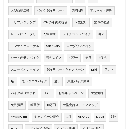
大型自動二輪
バイク免許サポート
送料0円
アルマイト処理
トリプルクランプ
KTMの車両の軽さ
何故軽い
驚きの軽さ
レースにピッタリ
人気車種
フォグランプバイク
由来
エンデューロモデル
YAMAGATA
ローダウンバイク
シートが低いバイク
音が大好き
パワー
走り
ピレリ
スコーピオンタイヤ
免許サポートキャンペーン
KTＭ
ラスト
1台
モトクロスバイク
違い
東北バイク乗り
バイク乗り集まれ
ﾗｲﾀﾞｰ
お得キャンペーン
大型免許
免許費用
教習所
10万円
大型免許ステップアップ
KYANNPE-NN
キャンペーン紹介
5月
ORANGE
1300R
ﾀｲﾔ
150 EXC
大型バイク免許
イベント開催
イオンへ集合