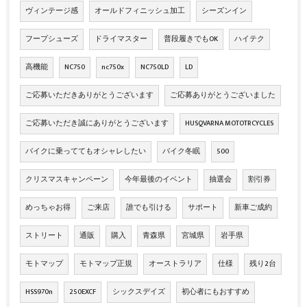
ヴィンテージ感
オールドフィニッシュ加工
シーズンイン
フープシューズ
ドライマスター
普段履きでもOK
ハイテク
高機能
NC750
nc750x
NC750LD
LD
ご応募いただきありがとうございます
ご応募ありがとうございました
ご応募いただき誠にありがとうございます
HUSQVARNA MOTOTRCYCLES
バイクに乗っててもオシャレしたい
バイク冬眠
500
クリスマスキャンペーン
今年最後のイベント
抽選会
割引券
めっちゃお得
ご来店
誰でも引ける
サポート
新車ご成約
ストリート
通販
購入
青森県
宮城県
岩手県
モトマップ
モトマップ正規
オーストラリア
仕様
残り2台
HSS970n
250EXCF
シックスデイズ
初心者にもおすすめ