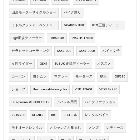
山形モーターサイクルショー
バイク乗り
ミドルクラスアドベンチャー
GOADVENTURE
KTM正規ディーラー
HQV正規ディーラー
CBR600RR
SVARTPILEN401
セラミックコーティング
GSXR1000
GSXR1000R
バイク女子
女性ライダー
GSXR
SUZUKI正規ディーラー
オススメ
カーボン
ヨシムラ
マフラー
モータース
納車
CRF250
ショップ
HusqvarnaMotorcycles
VITPILEN401
VITPILEN250
Husqvarna MOTORCYCLES
アパレル用品
バイクファッション
RS TAICHI
DEGNER
HJC
コロニル
レンタルバイク
モトオークレンタル
オシャレさん集まれ
メンズ
レディース