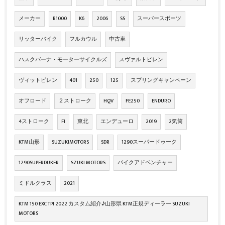
メーカー
R1000
K6
2006
SS
スーパースポーツ
リッターバイク
フルカウル
中古車
ハスクバーナ・モーターサイクルズ
スヴァルトピレン
ヴィットピレン
401
250
125
スプリングキャンペーン
オフロード
２ストローク
HQV
FE250
ENDURO
4ストローク
FI
東北
エンデューロ
2019
2気筒
KTM山形
SUZUKIMOTORS
SDR
1290スーパードゥーク
1290SUPERDUKER
SZUKI MOTORS
バイクアドベンチャー
ミドルクラス
2021
KTM 150 EXC TPI 2022 カスタム紹介♪山形県 KTM正規ディーラー SUZUKI
MOTORS