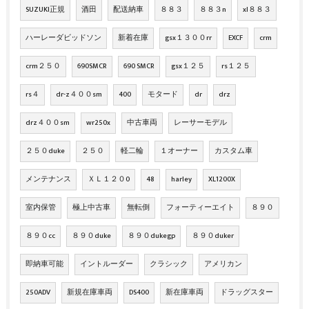
SUZUKI正規
酒田
配送納車
８８３
８８３n
xl８８３
ハーレーダビッドソン
新着在庫
gsx１３００rr
EXCF
crm
crm２５０
690SMCR
690 SMCR
gsx１２５
rs１２５
rs４
dr-z４００sm
400
モタード
dr
drz
drz４００sm
wr250x
中古車両
レーサーモデル
２５０duke
２５０
軽二輪
１オーナー
カスタム車
メンテナンス
ＸＬ１２０0
48
harley
XL1200X
室内保管
極上中古車
無転倒
フォーティーエイト
８９０
８９０cc
８９０duke
８９０dukegp
８９０duker
即納車可能
イントルーダー
クラシック
アメリカン
250ADV
新規在庫車両
DS400
新在庫車両
ドラッグスター