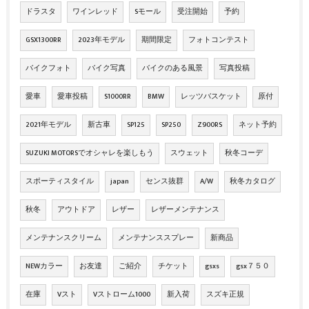
ドラスタ
ワインレッド
Sモール
受注開始
予約
GSX1300RR
2023年モデル
期間限定
フォトコンテスト
バイクフォト
バイク写真
バイクのある風景
写真投稿
愛車
愛車投稿
S1000RR
BMW
レッツバスケット
原付
2021年モデル
新古車
SP125
SP250
Z900RS
ネット予約
SUZUKI MOTORSでオシャレを楽しもう
スウェット
秋冬コーデ
スポーティスタイル
japan
センス抜群
A/W
秋冬カタログ
秋冬
アウトドア
レザー
レザーメンテナンス
メンテナンスクリーム
メンテナンススプレー
新商品
NEWカラー
お友達
ご紹介
チケット
gsxs
gsx７５０
在庫
Vスト
Vストローム1000
新入荷
スズキ正規