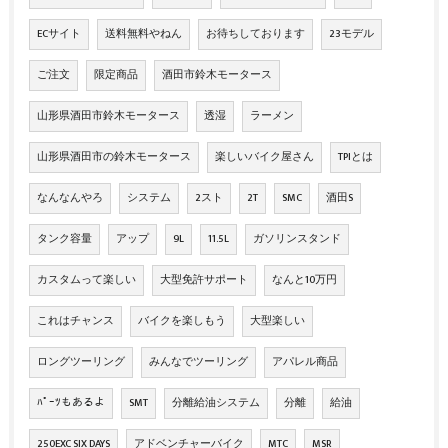
ECサイト
送料無料やねん
お待ちしております
23モデル
ご注文
限定商品
酒田市鈴木モータース
山形県酒田市鈴木モータース
透湿
ラーメン
山形県酒田市の鈴木モータース
楽しいバイク屋さん
TPIとは
なんなんやろ
システム
2スト
2T
SMC
酒田S
タンク容量
アップ
9L
11.5L
ガソリンスタンド
カスタムって楽しい
大型免許サポート
なんと10万円
これはチャンス
バイクを楽しもう
大型楽しい
ロングツーリング
みんなでツーリング
アパレル商品
ﾊﾟｰﾂもあるよ
SMT
分離給油システム
分離
給油
250EXC SIX DAYS
アドベンチャーバイク
MTC
MSR