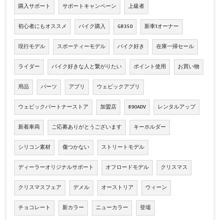
購入サポート
サポートキャンペーン
上級者
初心者にもオススメ
バイク購入
GB350
新車1オーナー
現行モデル
スポーティーモデル
バイク好き
在庫一掃セール
ライダー
バイク好きな人と繋がりたい
ポイント使用
お買い物
用品
パーツ
アプリ
ウェビックアプリ
ウェビックパートナーストア
加盟店
890ADV
レンタルアップ
新着車両
ご応募ありがとうございます
キーホルダー
シリコン素材
傷つかない
ストリートモデル
ディーラーオリジナルサポート
オフロードモデル
クリスマス
クリスマスフェア
デメル
オーストリア
ウィーン
チョコレート
新カラー
ニューカラー
登場