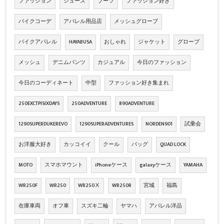
ファッション
シューズ
ブーツ
ファッション好き
バイクコーデ
アパレル用品店
メッシュグローブ
バイクアパレル
HAYABUSA
おしゃれ
ジャケット
グローブ
メッシュ
デニムパンツ
カジュアル
今日のファッション
今日のコーディネート
中型
ファッション好き集まれ
250EXCTPISIXDAYS
250ADVENTURE
890ADVENTURE
1290SUPERDUKEREVO
1290SUPERADVENTURES
NORDEN901
試乗会
お洋服大好き
カッコイイ
クール
バッグ
QUAD LOCK
MOTO
スマホマウント
iPhoneケース
galaxyケース
YAMAHA
WR250F
WR250
WR250Ⅹ
WR250R
宮城
福島
在庫車両
オフ車
スズキ二輪
ヤマハ
アパレル洋品