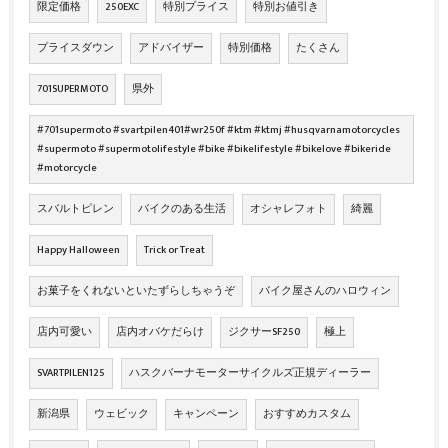
限定価格
250EXC
特別プライス
特別お値引き
プライスダウン
アドバイザー
特別価格
たくさん
701SUPERMOTO
県外
#701supermoto #svartpilen401#wr250f #ktm #ktmj #husqvarnamotorcycles
#supermoto #supermotolifestyle #bike #bikelifestyle #bikelove #bikeride
#motorcycle
スバルトピレン
バイクのある生活
オシャレフォト
綺麗
Happy Halloween
Trick or Treat
お菓子をくれないといたずらしちゃうぞ
バイク屋さんのハロウィン
店内可愛い
店内オバケだらけ
ジクサーSF250
極上
SVARTPILEN125
ハスクバーナモーターサイクルズ正規ディーラー
新潟県
ウェビック
キャンペーン
おすすめカスタム