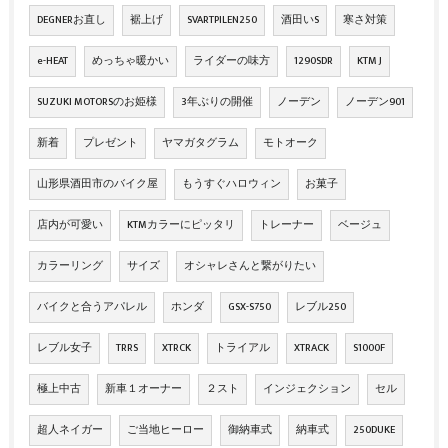
DEGNERお直し
裾上げ
SVARTPILEN250
酒田いS
寒さ対策
e-HEAT
めっちゃ暖かい
ライダーの味方
1290SDR
KTM J
SUZUKI MOTORSのお姫様
3年ぶりの開催
ノーデン
ノーデン901
新着
プレゼント
ヤマガタグラム
モトオーク
山形県酒田市のバイク屋
もうすぐハロウィン
お菓子
店内が可愛い
KTMカラーにピッタリ
トレーナー
ベージュ
カラーリング
サイズ
オシャレさんと繋がりたい
バイクと合うアパレル
ホンダ
GSX-S750
レブル250
レブル女子
TRRS
XTRCK
トライアル
XTRACK
S1000F
極上中古
新車１オーナー
２スト
インジェクション
セル
超人ネイガー
ご当地ヒーロー
御納車式
納車式
250DUKE