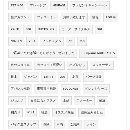
ZZR1400
マレーシア
HERITAGE
プレゼントキャンペーン
新アカウント
フォローミー
お願い致します
情報
2008年
ZX‐6R
600
SUPERDUKER
モーターサイクルズ
901
NORDEN
Z－1
フルカスタム
701
750
ご応募いただき誠にありがとうございました
Husqvarna MOTOCYCLES
自分スタイル
カッコイイ可愛い
ハズレなし
スウェーデン
日本
ジャパン
YZF-R3
202
あり
パーツ福袋
アパレル福袋
車種専用福袋
890 DUKE R
ピレンシリーズ
ジョルノ
女性にもオススメ
上品
スクーター
R125
初売り
ﾊﾞｲｸ
福袋
オススメ商品
詰め込みました
バイク屋スタッフ
保険
車両
ご契約
ライン