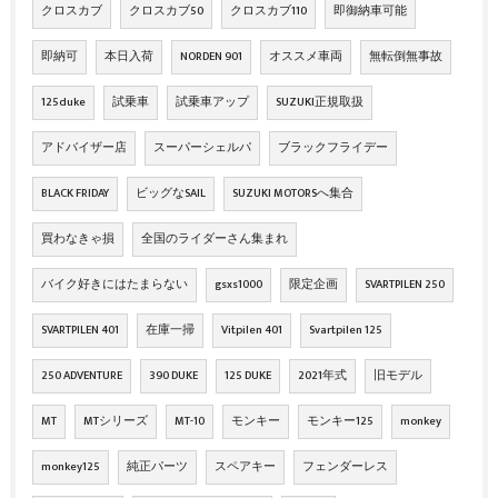
クロスカブ
クロスカブ50
クロスカブ110
即御納車可能
即納可
本日入荷
NORDEN 901
オススメ車両
無転倒無事故
125duke
試乗車
試乗車アップ
SUZUKI正規取扱
アドバイザー店
スーパーシェルパ
ブラックフライデー
BLACK FRIDAY
ビッグなSAIL
SUZUKI MOTORSへ集合
買わなきゃ損
全国のライダーさん集まれ
バイク好きにはたまらない
gsxs1000
限定企画
SVARTPILEN 250
SVARTPILEN 401
在庫一掃
Vitpilen 401
Svartpilen 125
250 ADVENTURE
390 DUKE
125 DUKE
2021年式
旧モデル
MT
MTシリーズ
MT-10
モンキー
モンキー125
monkey
monkey125
純正パーツ
スペアキー
フェンダーレス