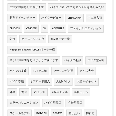
ご注文お待ちしております
バイクに乗っててもオシャレを楽しみたい
新型アドベンチャー
バイクデビュー
VITPILEN701
中古車入荷
CB1000R
CB400SF
CB
ADVENTRE
ファイナルエディション
防水
オーストリアの夜
KTMオーナー様
Husqvarna MOTORCYCLESオーナー様
楽しいお時間をありがとうございます
バイクのお話
バイク繋がり
バイクお友達
バイクの輪
ツーリング企画
クイズ大会
バイク春服
オフロード購入
大型バイク
大型ネイキッド
外車
海外
S/Sモデル
202年モデル
春夏モデル
カラーバリエーション
バイク用品店
ﾊﾞｲｸ用品店
スケールモデル
MOTO GP
300 EXC
飾りたい
飾れる