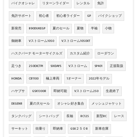
バイクオシャレ
リターンライダー
レンタル
免許
免許サポート
初心者
初心者ライダー
GP
バイクショップ
新発売
890DUKEGP
夏のセール
夏物
半袖
小物
御納車
Vストローム1050
Vストローム1050XT
ハスクバーナ モーターサイクルズ
カスタム紹介
ローダウン
足つき
250EXCTPI
SIXDAYS
Vストローム
SP401
正規取扱
HONDA
CB1100
極上車両
1オーナー
2022年モデル
ハヤブサ
GSX1300R
即納可能
Vストローム250
生産終了
DEGENR
夏の大セール
オシャレ好き集合
メッシュジャケット
タンクバッグ
シートバッグ
長袖
RC125
新型RC
レース
サーキット
街乗り
即納車
GSX２５０R
新車在庫