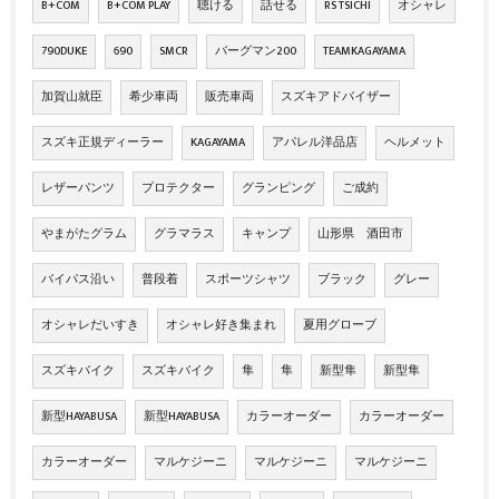
B+COM
B+COM PLAY
聴ける
話せる
RS TSICHI
オシャレ
790DUKE
690
SMCR
バーグマン200
TEAMKAGAYAMA
加賀山就臣
希少車両
販売車両
スズキアドバイザー
スズキ正規ディーラー
KAGAYAMA
アパレル洋品店
ヘルメット
レザーパンツ
プロテクター
グランピング
ご成約
やまがたグラム
グラマラス
キャンプ
山形県 酒田市
バイパス沿い
普段着
スポーツシャツ
ブラック
グレー
オシャレだいすき
オシャレ好き集まれ
夏用グローブ
スズキバイク
スズキバイク
隼
隼
新型隼
新型隼
新型HAYABUSA
新型HAYABUSA
カラーオーダー
カラーオーダー
カラーオーダー
マルケジーニ
マルケジーニ
マルケジーニ