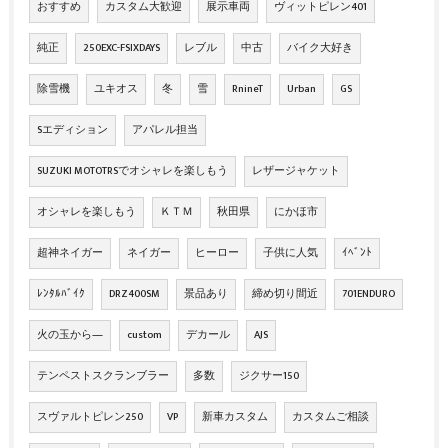
おすすめ
カスタム大歓迎
展示車両
ヴィットピレン401
純正
250EXC-FSIXDAYS
レブル
中古
バイク大好き
除雪機
ユキオス
冬
雪
RnineT
Urban
GS
Sエディション
アパレル担当
SUZUKI MOTOTRSでオシャレを楽しもう
レザージャケット
オシャレを楽しもう
ＫＴＭ
秋田県
にかほ市
超神ネイガー
ネイガー
ヒーロー
子供に人気
ｲﾍﾞﾝﾄ
ﾚﾝﾀﾙﾊﾞｲｸ
DRZ400SM
景品あり
締め切り間近
701ENDURO
火の玉から―
custom
デカール
AJS
テンペストスクランブラー
多数
ジクサー150
スヴァルトピレン250
VP
新車カスタム
カスタムご相談