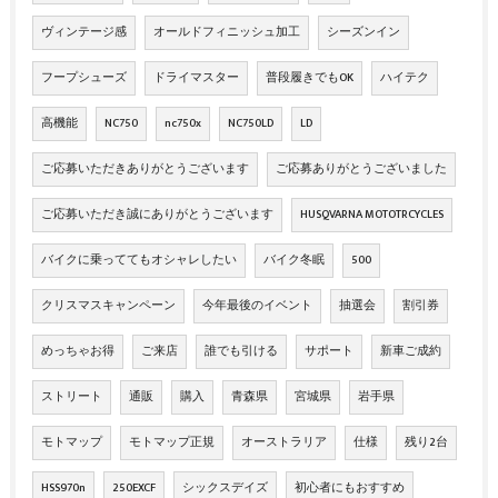
ヴィンテージ感
オールドフィニッシュ加工
シーズンイン
フープシューズ
ドライマスター
普段履きでもOK
ハイテク
高機能
NC750
nc750x
NC750LD
LD
ご応募いただきありがとうございます
ご応募ありがとうございました
ご応募いただき誠にありがとうございます
HUSQVARNA MOTOTRCYCLES
バイクに乗っててもオシャレしたい
バイク冬眠
500
クリスマスキャンペーン
今年最後のイベント
抽選会
割引券
めっちゃお得
ご来店
誰でも引ける
サポート
新車ご成約
ストリート
通販
購入
青森県
宮城県
岩手県
モトマップ
モトマップ正規
オーストラリア
仕様
残り2台
HSS970n
250EXCF
シックスデイズ
初心者にもおすすめ