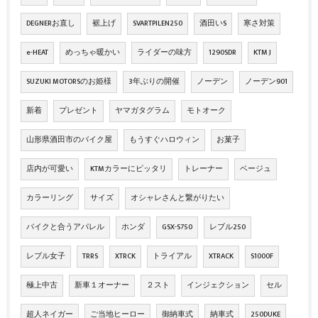
DEGNERお直し
裾上げ
SVARTPILEN250
酒田いS
寒さ対策
e-HEAT
めっちゃ暖かい
ライダーの味方
1290SDR
KTM J
SUZUKI MOTORSのお姫様
3年ぶりの開催
ノーデン
ノーデン901
新着
プレゼント
ヤマガタグラム
モトオーク
山形県酒田市のバイク屋
もうすぐハロウィン
お菓子
店内が可愛い
KTMカラーにピッタリ
トレーナー
ベージュ
カラーリング
サイズ
オシャレさんと繋がりたい
バイクと合うアパレル
ホンダ
GSX-S750
レブル250
レブル女子
TRRS
XTRCK
トライアル
XTRACK
S1000F
極上中古
新車１オーナー
２スト
インジェクション
セル
超人ネイガー
ご当地ヒーロー
御納車式
納車式
250DUKE