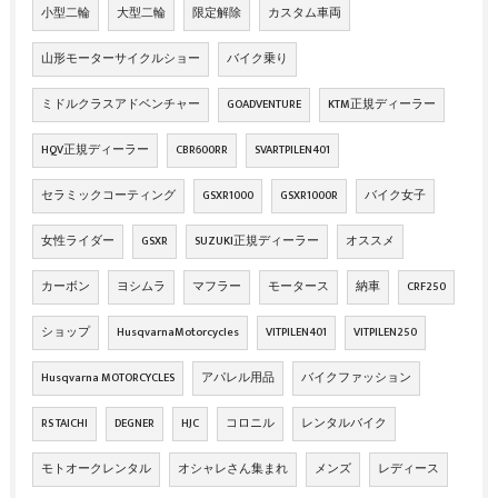
小型二輪
大型二輪
限定解除
カスタム車両
山形モーターサイクルショー
バイク乗り
ミドルクラスアドベンチャー
GOADVENTURE
KTM正規ディーラー
HQV正規ディーラー
CBR600RR
SVARTPILEN401
セラミックコーティング
GSXR1000
GSXR1000R
バイク女子
女性ライダー
GSXR
SUZUKI正規ディーラー
オススメ
カーボン
ヨシムラ
マフラー
モータース
納車
CRF250
ショップ
HusqvarnaMotorcycles
VITPILEN401
VITPILEN250
Husqvarna MOTORCYCLES
アパレル用品
バイクファッション
RS TAICHI
DEGNER
HJC
コロニル
レンタルバイク
モトオークレンタル
オシャレさん集まれ
メンズ
レディース