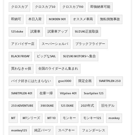
クロスカブ
クロスカブ50
クロスカブ110
即御納車可能
即納可
本日入荷
NORDEN 901
オススメ車両
無転倒無事故
125duke
試乗車
試乗車アップ
SUZUKI正規取扱
アドバイザー店
スーパーシェルパ
ブラックフライデー
BLACK FRIDAY
ビッグなSAIL
SUZUKI MOTORSへ集合
買わなきゃ損
全国のライダーさん集まれ
バイク好きにはたまらない
gsxs1000
限定企画
SVARTPILEN 250
SVARTPILEN 401
在庫一掃
Vitpilen 401
Svartpilen 125
250 ADVENTURE
390 DUKE
125 DUKE
2021年式
旧モデル
MT
MTシリーズ
MT-10
モンキー
モンキー125
monkey
monkey125
純正パーツ
スペアキー
フェンダーレス