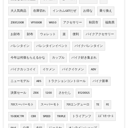
大人気商品
在庫切れ
インカムGETだぜ
お得な
乗り換え
ZRX1200R
VF1000R
W650
アクセサリー
秋田市
福島県
お財布
財布
ウォレット
楽
便利
バイクアクセサリー
バレンタイン
バレンタインイベント
バイクバレンタイン
今年は何個もらえるかな
カップル
バイク好き集まれ
バイクカッコイイ
イケメン
バイクイケメン
ADV
ニューモデル
ABS
トラクションコントロール
バイク新車
決算セール
ZRX
1200
さかたし
R1200GS
701スーパーモト
スーパーモト
701エンデューロ
TE
FE
150EXC TPI
CBR
SPEED
TRIPLE
トライアンフ
ｽｽﾞｷﾓｰﾀｰｽ