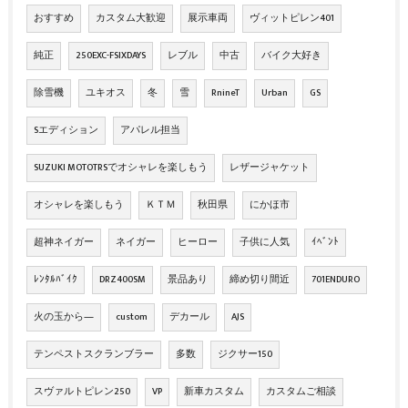
おすすめ
カスタム大歓迎
展示車両
ヴィットピレン401
純正
250EXC-FSIXDAYS
レブル
中古
バイク大好き
除雪機
ユキオス
冬
雪
RnineT
Urban
GS
Sエディション
アパレル担当
SUZUKI MOTOTRSでオシャレを楽しもう
レザージャケット
オシャレを楽しもう
ＫＴＭ
秋田県
にかほ市
超神ネイガー
ネイガー
ヒーロー
子供に人気
ｲﾍﾞﾝﾄ
ﾚﾝﾀﾙﾊﾞｲｸ
DRZ400SM
景品あり
締め切り間近
701ENDURO
火の玉から―
custom
デカール
AJS
テンペストスクランブラー
多数
ジクサー150
スヴァルトピレン250
VP
新車カスタム
カスタムご相談