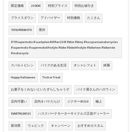
限定価格
250EXC
特別プライス
特別お値引き
プライスダウン
アドバイザー
特別価格
たくさん
701SUPERMOTO
県外
#701supermoto #svartpilen401#wr250f #ktm #ktmj #husqvarnamotorcycles
#supermoto #supermotolifestyle #bike #bikelifestyle #bikelove #bikeride
#motorcycle
スバルトピレン
バイクのある生活
オシャレフォト
綺麗
Happy Halloween
Trick or Treat
お菓子をくれないといたずらしちゃうぞ
バイク屋さんのハロウィン
店内可愛い
店内オバケだらけ
ジクサーSF250
極上
SVARTPILEN125
ハスクバーナモーターサイクルズ正規ディーラー
新潟県
ウェビック
キャンペーン
おすすめカスタム