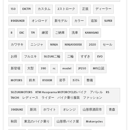
150
EXCTPI
カスタム
2ストローク
正規
ディーラー
890DUKER
オンロード
新モデル
カラー
追加
SUPER
R
EXC
TPI
練習
ご納車
洗車
KAWASAKI
カワサキ
ニンジャ
NINJA
NINJA1000SX
2020
セール
お得
フルエキ
SUZUKI二輪
二輪
すずき
EVO
新登場
大型
390
rc
model
JP250
MFJ公認
MOTORS
鈴木
R1000R
岩手
ｶｽﾀﾑ
整備
SUZUKIMOTORS KTM Husqvarna MOTORCYCLES バイク アパレル RS
TAICHI レディース ライダー バイク乗り服装 ファッション
390DUKE
新潟
ホワイト
オレンジ
山形県酒田市
青森
秋田
東北のバイク乗り
山形県バイク屋
Motorcycles