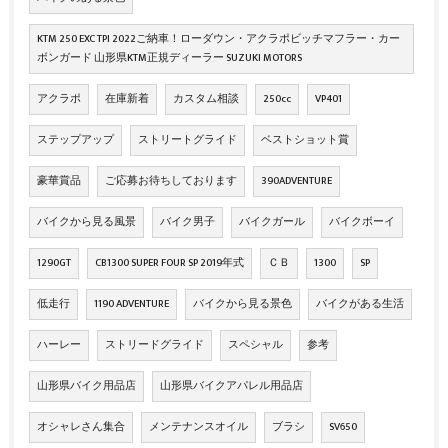
KTM 250 EXC TPI 2022ご納車！ローダウン・アクラポビッチマフラー・カー
ボンガード 山形県KTM正規ディーラー SUZUKI MOTORS
アクラポ
在庫新着
カスタム相談
250cc
VP401
ステップアップ
ストリートグライド
ベストショット賞
豪華賞品
ご応募お待ちしております
390ADVENTURE
バイクから見る風景
バイク男子
バイクガール
バイクボーイ
1290GT
CB1300 SUPER FOUR SP 2019年式
ＣＢ
1300
SP
低走行
1190 ADVENTURE
バイクから見る景色
バイクがある生活
ハーレー
ストリードグライド
スペシャル
参考
山形県バイク用品店
山形県バイクアパレル用品店
オシャレさん集合
メンテナンスオイル
ブラシ
SV650