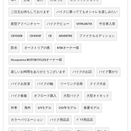
SX-F
公道
走行
にゅうか
オンラインショップ
ご注文お待ちしております
バイクに乗っててもオシャレを楽しみたい
新型アドベンチャー
バイクデビュー
VITPILEN701
中古車入荷
CB1000R
CB400SF
CB
ADVENTRE
ファイナルエディション
防水
オーストリアの夜
KTMオーナー様
Husqvarna MOTORCYCLESオーナー様
楽しいお時間をありがとうございます
バイクのお話
バイク繋がり
バイクお友達
バイクの輪
ツーリング企画
クイズ大会
バイク春服
オフロード購入
大型バイク
大型ネイキッド
外車
海外
S/Sモデル
202年モデル
春夏モデル
カラーバリエーション
バイク用品店
ﾊﾞｲｸ用品店