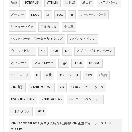
新車
SVARTPILEN
VITPILEN
山形県
酒田市
ハスクバーナ
メーカー
R1000
K6
2006
SS
スーパースポーツ
リッターバイク
フルカウル
中古車
ハスクバーナ・モーターサイクルズ
スヴァルトピレン
ヴィットピレン
401
250
125
スプリングキャンペーン
オフロード
２ストローク
HQV
FE250
ENDURO
4ストローク
FI
東北
エンデューロ
2019
2気筒
KTM山形
SUZUKIMOTORS
SDR
1290スーパードゥーク
1290SUPERDUKER
SZUKI MOTORS
バイクアドベンチャー
ミドルクラス
2021
KTM 150 EXC TPI 2022 カスタム紹介♪山形県 KTM正規ディーラー SUZUKI
MOTORS