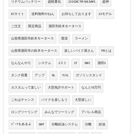
リチウムバッテリー
超軽量化
250 EXC TPI SIX DAYS
超神
ECサイト
送料無料やねん
お待ちしております
23モデル
ご注文
限定商品
酒田市鈴木モータース
山形県酒田市鈴木モータース
透湿
ラーメン
山形県酒田市の鈴木モータース
楽しいバイク屋さん
TPIとは
なんなんやろ
システム
2スト
2T
SMC
酒田S
タンク容量
アップ
9L
11.5L
ガソリンスタンド
カスタムって楽しい
大型免許サポート
なんと10万円
これはチャンス
バイクを楽しもう
大型楽しい
ロングツーリング
みんなでツーリング
アパレル商品
ﾊﾟｰﾂもあるよ
SMT
分離給油システム
分離
給油