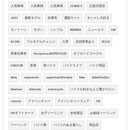
人気車両
人気車両
人気車両
250EXC-F
正規代理店
2023
最新モデル
在庫有
通販サイト
オシャレ大好き
モノトーン
モダン
シンプル
NEWERA
ニューエラ
CAP
RC390
フルモデルチェンジ
入荷
店頭実車あり
TE250
実車在庫有
Husqvarna MOTRCYCLES
オフロードゴーグル
GSX250R
若者
初バイク
バイクライフ
バイク用品
ktmj
supermoto
supermotolifestyle
bike
bikelifestyle
bikelove
bikeride
motorcycle
バイクが好きな人と繋がりたい
rstaichi
アドベンチャー
アドベンチャーフェア
JTB
JTBギフトカード
女子ツーリング
女性限定
お姫様ツーリング
ツーリング
バイク屋
バイクのある暮らし
用品店