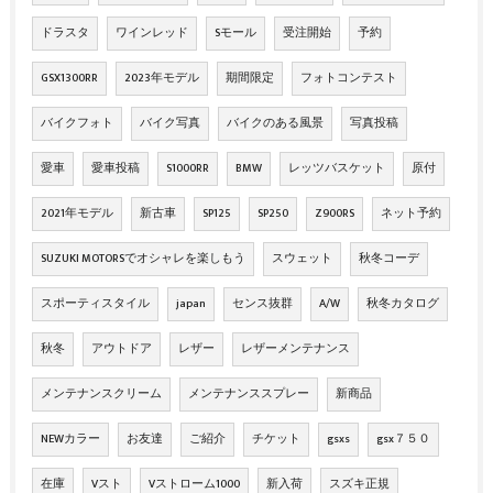
ドラスタ
ワインレッド
Sモール
受注開始
予約
GSX1300RR
2023年モデル
期間限定
フォトコンテスト
バイクフォト
バイク写真
バイクのある風景
写真投稿
愛車
愛車投稿
S1000RR
BMW
レッツバスケット
原付
2021年モデル
新古車
SP125
SP250
Z900RS
ネット予約
SUZUKI MOTORSでオシャレを楽しもう
スウェット
秋冬コーデ
スポーティスタイル
japan
センス抜群
A/W
秋冬カタログ
秋冬
アウトドア
レザー
レザーメンテナンス
メンテナンスクリーム
メンテナンススプレー
新商品
NEWカラー
お友達
ご紹介
チケット
gsxs
gsx７５０
在庫
Vスト
Vストローム1000
新入荷
スズキ正規