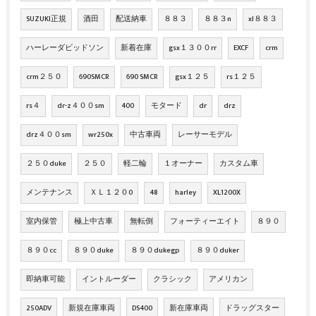
SUZUKI正規
酒田
配送納車
８８３
８８３n
xl８８３
ハーレーダビッドソン
新着在庫
gsx１３００rr
EXCF
crm
crm２５０
690SMCR
690 SMCR
gsx１２５
rs１２５
rs４
dr-z４００sm
400
モタード
dr
drz
drz４００sm
wr250x
中古車両
レーサーモデル
２５０duke
２５０
軽二輪
１オーナー
カスタム車
メンテナンス
ＸＬ１２０0
48
harley
XL1200X
室内保管
極上中古車
無転倒
フォーティーエイト
８９０
８９０cc
８９０duke
８９０dukegp
８９０duker
即納車可能
イントルーダー
クラシック
アメリカン
250ADV
新規在庫車両
DS400
新在庫車両
ドラッグスター