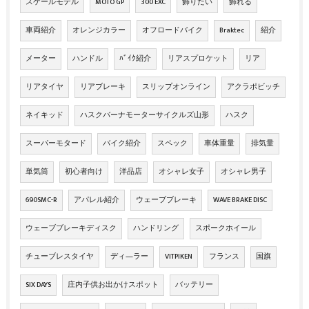
スケールモデル
MOTO GP
300 EXC
飾りたい
飾れる
車両紹介
オレンジカラー
オフロードバイク
Braktec
紹介
メーター
ハンドル
ﾊﾞｲｸ紹介
リアスプロケット
リア
リアタイヤ
リアブレーキ
スリップオンライン
アクラポビッチ
ネイキッド
ハスクバーナモーターサイクルズ山形
ハスク
スーパーモタード
バイク紹介
スペック
車体重量
排気量
単気筒
初心者向け
洋品店
オシャレ女子
オシャレ男子
690SMC-R
アパレル紹介
ウェーブブレーキ
WAVE BRAKE DISC
ウェーブブレーキディスク
ハンドリング
スポークホイール
チューブレスタイヤ
ディ―ラー
VITPIKEN
フランス
国旗
SIX DAYS
庄内子供お出かけスポット
バッテリー