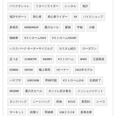
バイクオシャレ
リターンライダー
レンタル
免許
免許サポート
初心者
初心者ライダー
GP
バイクショップ
新発売
890DUKEGP
夏のセール
夏物
半袖
小物
御納車
Vストローム1050
Vストローム1050XT
ハスクバーナ モーターサイクルズ
カスタム紹介
ローダウン
足つき
250EXCTPI
SIXDAYS
Vストローム
SP401
正規取扱
HONDA
CB1100
極上車両
1オーナー
2022年モデル
ハヤブサ
GSX1300R
即納可能
Vストローム250
生産終了
DEGENR
夏の大セール
オシャレ好き集合
メッシュジャケット
タンクバッグ
シートバッグ
長袖
RC125
新型RC
レース
サーキット
街乗り
即納車
GSX２５０R
新車在庫