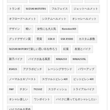
トランポ
SUZUKI MOTOTRS
フルフェイス
ジェットヘルメット
オフロードヘルメット
システムヘルメット
オシャレヘルメット
デザイン
軽い
女性にも大人気
Noreden901
グッドデザイン賞
受賞
GSX‐R
GSX‐R1000
カスタム多数
SUZUKI MOTORSで楽しい思い出を作ろう
紅葉
友達とバイク
親子バイク
バイクがある風景
NINJA250
NINJA250SL
RS4125
アクラボビッチ
レーシングサウンド
パワーアップ
ノーマルエキゾースト
スヴァルトピレン401
ビットピレン401
FMF
チタン
TY250Z
スコティッシュ
トライアルバイク
オシャレ楽しい
ワンポイント
バイクに乗ってもオシャレしたい
バイクのある景色