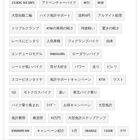
250EXC SIX DAYS
アドベンチャーバイク
MTC
MSR
大型自動二輪
バイク免許サポート
送料0円
アルマイト処理
トリプルクランプ
KTMの車両の軽さ
何故軽い
驚きの軽さ
レースにピッタリ
人気車種
フォグランプバイク
由来
エンデューロモデル
YAMAGATA
ローダウンバイク
シートが低いバイク
音が大好き
パワー
走り
ピレリ
スコーピオンタイヤ
免許サポートキャンペーン
KTＭ
ラスト
1台
モトクロスバイク
違い
東北バイク乗り
バイク乗り集まれ
ﾗｲﾀﾞｰ
お得キャンペーン
大型免許
免許費用
教習所
10万円
大型免許ステップアップ
KYANNPE-NN
キャンペーン紹介
5月
ORANGE
1300R
ﾀｲﾔ