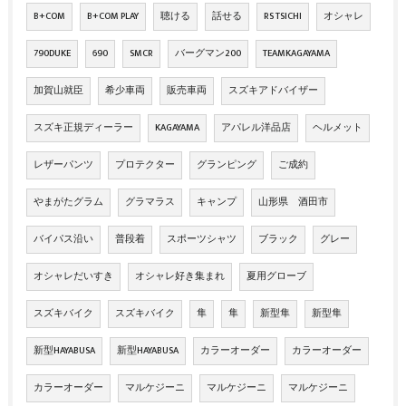
B+COM
B+COM PLAY
聴ける
話せる
RS TSICHI
オシャレ
790DUKE
690
SMCR
バーグマン200
TEAMKAGAYAMA
加賀山就臣
希少車両
販売車両
スズキアドバイザー
スズキ正規ディーラー
KAGAYAMA
アパレル洋品店
ヘルメット
レザーパンツ
プロテクター
グランピング
ご成約
やまがたグラム
グラマラス
キャンプ
山形県 酒田市
バイパス沿い
普段着
スポーツシャツ
ブラック
グレー
オシャレだいすき
オシャレ好き集まれ
夏用グローブ
スズキバイク
スズキバイク
隼
隼
新型隼
新型隼
新型HAYABUSA
新型HAYABUSA
カラーオーダー
カラーオーダー
カラーオーダー
マルケジーニ
マルケジーニ
マルケジーニ