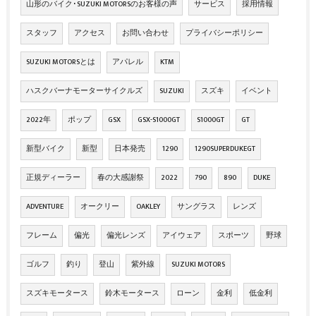
山形のバイク･SUZUKI MOTORSのお客様の声
サービス
採用情報
スタッフ
アクセス
お問い合わせ
プライバシーポリシー
SUZUKI MOTORSとは
アパレル
KTM
ハスクバーナモーターサイクルズ
SUZUKI
スズキ
イベント
2022年
ポップ
GSX
GSX-S1000GT
S1000GT
GT
新型バイク
新型
日本発売
1290
1290SUPERDUKEGT
正規ディーラー
春の大感謝祭
2022
790
890
DUKE
ADVENTURE
オークリー
OAKLEY
サングラス
レンズ
フレーム
偏光
偏光レンズ
アイウェア
スポーツ
野球
ゴルフ
釣り
登山
紫外線
SUZUKI MOTORS
スズキモータース
鈴木モータース
ローン
金利
低金利