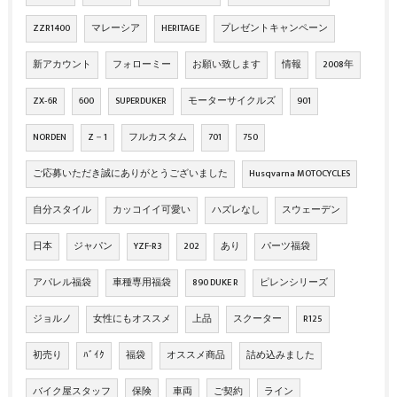
ZZR1400
マレーシア
HERITAGE
プレゼントキャンペーン
新アカウント
フォローミー
お願い致します
情報
2008年
ZX‐6R
600
SUPERDUKER
モーターサイクルズ
901
NORDEN
Z－1
フルカスタム
701
750
ご応募いただき誠にありがとうございました
Husqvarna MOTOCYCLES
自分スタイル
カッコイイ可愛い
ハズレなし
スウェーデン
日本
ジャパン
YZF-R3
202
あり
パーツ福袋
アパレル福袋
車種専用福袋
890 DUKE R
ピレンシリーズ
ジョルノ
女性にもオススメ
上品
スクーター
R125
初売り
ﾊﾞｲｸ
福袋
オススメ商品
詰め込みました
バイク屋スタッフ
保険
車両
ご契約
ライン