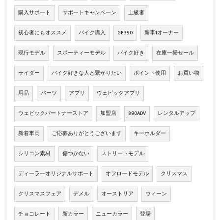
購入サポート
サポートキャンペーン
上級者
初心者にもオススメ
バイク購入
GB350
新車1オーナー
現行モデル
スポーティーモデル
バイク好き
在庫一掃セール
ライダー
バイク好きな人と繋がりたい
ポイント使用
お買い物
用品
パーツ
アプリ
ウェビックアプリ
ウェビックパートナーストア
加盟店
890ADV
レンタルアップ
新着車両
ご応募ありがとうございます
キーホルダー
シリコン素材
傷つかない
ストリートモデル
ディーラーオリジナルサポート
オフロードモデル
クリスマス
クリスマスフェア
デメル
オーストリア
ウィーン
チョコレート
新カラー
ニューカラー
登場