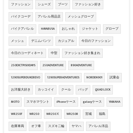
ファッション
シューズ
ブーツ
ファッション好き
バイクコーデ
アパレル用品店
メッシュグローブ
バイクアパレル
HAYABUSA
おしゃれ
ジャケット
グローブ
メッシュ
デニムパンツ
カジュアル
今日のファッション
今日のコーディネート
中型
ファッション好き集まれ
250EXCTPISIXDAYS
250ADVENTURE
890ADVENTURE
1290SUPERDUKEREVO
1290SUPERADVENTURES
NORDEN901
試乗会
お洋服大好き
カッコイイ
クール
バッグ
QUAD LOCK
MOTO
スマホマウント
iPhoneケース
galaxyケース
YAMAHA
WR250F
WR250
WR250Ⅹ
WR250R
宮城
福島
在庫車両
オフ車
スズキ二輪
ヤマハ
アパレル洋品