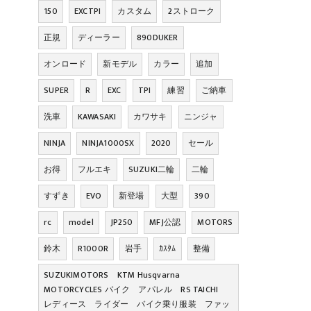
150
EXCTPI
カスタム
2ストローク
正規
ディーラー
890DUKER
オンロード
新モデル
カラー
追加
SUPER
R
EXC
TPI
練習
ご納車
洗車
KAWASAKI
カワサキ
ニンジャ
NINJA
NINJA1000SX
2020
セール
お得
フルエキ
SUZUKI二輪
二輪
すずき
EVO
新登場
大型
390
rc
model
JP250
MFJ公認
MOTORS
鈴木
R1000R
岩手
ｶｽﾀﾑ
整備
SUZUKIMOTORS KTM Husqvarna
MOTORCYCLES バイク アパレル RS TAICHI
レディース ライダー バイク乗り服装 ファッ