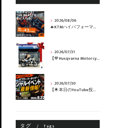
2026/08/06
🔥KTMハイパフォーマンスネイキッドがお得に手に入るチャンス🔥
2026/07/31
【💙Husqvarna Motorcycles / NORDEN 901💙】 ご納車おめでとうございます🎉✨
2026/07/30
【🌟本日のYouTube投稿完了🌟】 🔥田中太一さんをスペシャルゲストに🔥 8月22日(土)オフロード・ホリデー最新情報！！
タグ
Tags