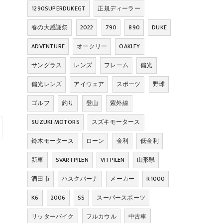
1290SUPERDUKEGT
正規ディーラー
春の大感謝祭
2022
790
890
DUKE
ADVENTURE
オークリー
OAKLEY
サングラス
レンズ
フレーム
偏光
偏光レンズ
アイウェア
スポーツ
野球
ゴルフ
釣り
登山
紫外線
SUZUKI MOTORS
スズキモータース
鈴木モータース
ローン
金利
低金利
新車
SVARTPILEN
VITPILEN
山形県
酒田市
ハスクバーナ
メーカー
R1000
K6
2006
SS
スーパースポーツ
リッターバイク
フルカウル
中古車