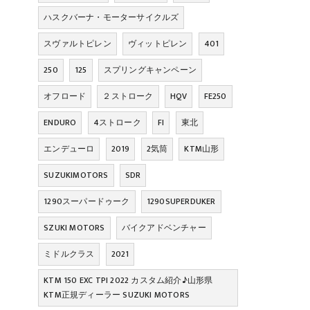
ハスクバーナ・モーターサイクルズ
スヴァルトピレン
ヴィットピレン
401
250
125
スプリングキャンペーン
オフロード
２ストローク
HQV
FE250
ENDURO
4ストローク
FI
東北
エンデューロ
2019
2気筒
KTM山形
SUZUKIMOTORS
SDR
1290スーパードゥーク
1290SUPERDUKER
SZUKI MOTORS
バイクアドベンチャー
ミドルクラス
2021
KTM 150 EXC TPI 2022 カスタム紹介♪山形県
KTM正規ディーラー SUZUKI MOTORS