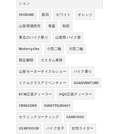
ション
390DUKE
新潟
ホワイト
オレンジ
山形県酒田市
青森
秋田
東北のバイク乗り
山形県バイク屋
Motorcycles
小型二輪
大型二輪
限定解除
カスタム車両
山形モーターサイクルショー
バイク乗り
ミドルクラスアドベンチャー
GOADVENTURE
KTM正規ディーラー
HQV正規ディーラー
CBR600RR
SVARTPILEN401
セラミックコーティング
GSXR1000
GSXR1000R
バイク女子
女性ライダー