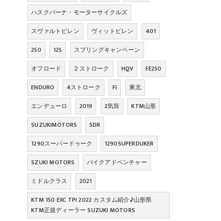
ハスクバーナ・モーターサイクルズ
スヴァルトピレン
ヴィットピレン
401
250
125
スプリングキャンペーン
オフロード
２ストローク
HQV
FE250
ENDURO
4ストローク
FI
東北
エンデューロ
2019
2気筒
KTM山形
SUZUKIMOTORS
SDR
1290スーパードゥーク
1290SUPERDUKER
SZUKI MOTORS
バイクアドベンチャー
ミドルクラス
2021
KTM 150 EXC TPI 2022 カスタム紹介♪山形県
KTM正規ディーラー SUZUKI MOTORS