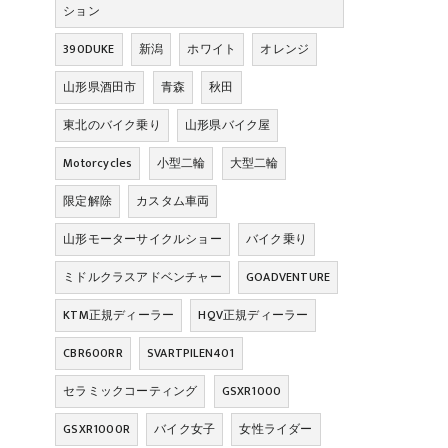
ション
390DUKE
新潟
ホワイト
オレンジ
山形県酒田市
青森
秋田
東北のバイク乗り
山形県バイク屋
Motorcycles
小型二輪
大型二輪
限定解除
カスタム車両
山形モーターサイクルショー
バイク乗り
ミドルクラスアドベンチャー
GOADVENTURE
KTM正規ディーラー
HQV正規ディーラー
CBR600RR
SVARTPILEN401
セラミックコーティング
GSXR1000
GSXR1000R
バイク女子
女性ライダー