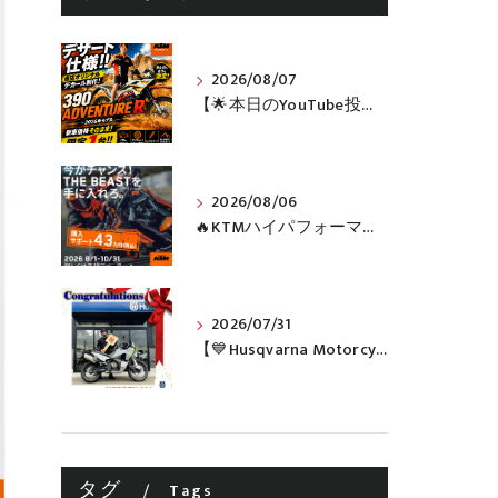
2026/08/07
【🌟本日のYouTube投稿完了🌟】 🔥390 ADVENTURE R × KTM山形 オリジナルデカール仕様誕生🔥
2026/08/06
🔥KTMハイパフォーマンスネイキッドがお得に手に入るチャンス🔥
2026/07/31
【💙Husqvarna Motorcycles / NORDEN 901💙】 ご納車おめでとうございます🎉✨
タグ
Tags