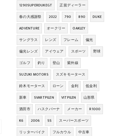
1290SUPERDUKEGT
正規ディーラー
春の大感謝祭
2022
790
890
DUKE
ADVENTURE
オークリー
OAKLEY
サングラス
レンズ
フレーム
偏光
偏光レンズ
アイウェア
スポーツ
野球
ゴルフ
釣り
登山
紫外線
SUZUKI MOTORS
スズキモータース
鈴木モータース
ローン
金利
低金利
新車
SVARTPILEN
VITPILEN
山形県
酒田市
ハスクバーナ
メーカー
R1000
K6
2006
SS
スーパースポーツ
リッターバイク
フルカウル
中古車