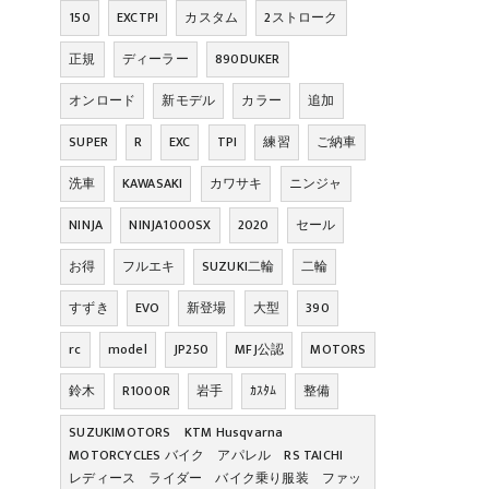
150
EXCTPI
カスタム
2ストローク
正規
ディーラー
890DUKER
オンロード
新モデル
カラー
追加
SUPER
R
EXC
TPI
練習
ご納車
洗車
KAWASAKI
カワサキ
ニンジャ
NINJA
NINJA1000SX
2020
セール
お得
フルエキ
SUZUKI二輪
二輪
すずき
EVO
新登場
大型
390
rc
model
JP250
MFJ公認
MOTORS
鈴木
R1000R
岩手
ｶｽﾀﾑ
整備
SUZUKIMOTORS KTM Husqvarna
MOTORCYCLES バイク アパレル RS TAICHI
レディース ライダー バイク乗り服装 ファッ