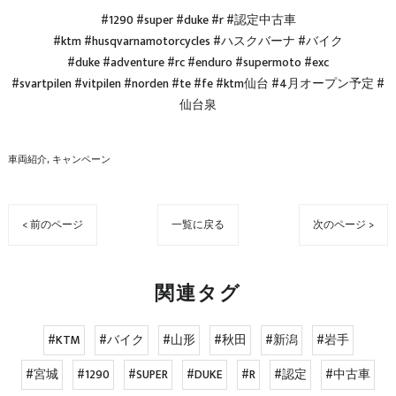
#1290 #super #duke #r #認定中古車
#ktm #husqvarnamotorcycles #ハスクバーナ #バイク
#duke #adventure #rc #enduro #supermoto #exc
#svartpilen #vitpilen #norden #te #fe #ktm仙台 #4月オープン予定 #
仙台泉
車両紹介
キャンペーン
< 前のページ
一覧に戻る
次のページ >
関連タグ
#KTM
#バイク
#山形
#秋田
#新潟
#岩手
#宮城
#1290
#SUPER
#DUKE
#R
#認定
#中古車