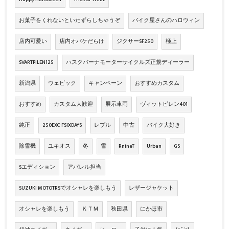
お菓子をくれないといたずらしちゃうぞ
バイク屋さんのハロウィン
店内可愛い
店内オバケだらけ
ジクサーSF250
極上
SVARTPILEN125
ハスクバーナモーターサイクルズ正規ディーラー
新潟県
ウェビック
キャンペーン
おすすめカスタム
おすすめ
カスタム大歓迎
展示車両
ヴィットピレン401
純正
250EXC-FSIXDAYS
レブル
中古
バイク大好き
除雪機
ユキオス
冬
雪
RnineT
Urban
GS
Sエディション
アパレル担当
SUZUKI MOTOTRSでオシャレを楽しもう
レザージャケット
オシャレを楽しもう
ＫＴＭ
秋田県
にかほ市