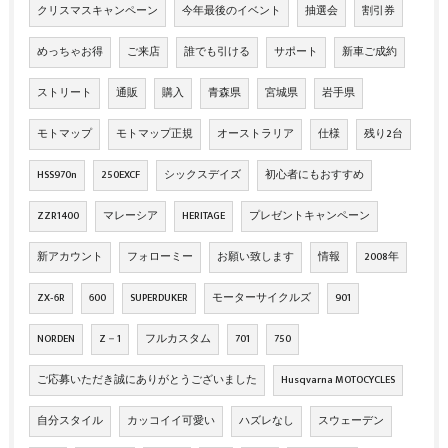
クリスマスキャンペーン
今年最後のイベント
抽選会
割引券
めっちゃお得
ご来店
誰でも引ける
サポート
新車ご成約
ストリート
通販
購入
青森県
宮城県
岩手県
モトマップ
モトマップ正規
オーストラリア
仕様
残り2台
HSS970n
250EXCF
シックスデイズ
初心者にもおすすめ
ZZR1400
マレーシア
HERITAGE
プレゼントキャンペーン
新アカウント
フォローミー
お願い致します
情報
2008年
ZX‐6R
600
SUPERDUKER
モーターサイクルズ
901
NORDEN
Z－1
フルカスタム
701
750
ご応募いただき誠にありがとうございました
Husqvarna MOTOCYCLES
自分スタイル
カッコイイ可愛い
ハズレなし
スウェーデン