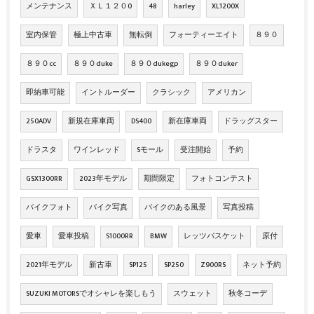
メンテナンス
ＸＬ１２０0
48
harley
XL1200X
室内保管
極上中古車
無転倒
フォーティーエイト
８９０
８９０cc
８９０duke
８９０dukegp
８９０duker
即納車可能
イントルーダー
クラシック
アメリカン
250ADV
新規在庫車両
DS400
新在庫車両
ドラッグスター
ドラスタ
ワインレッド
Sモール
受注開始
予約
GSX1300RR
2023年モデル
期間限定
フォトコンテスト
バイクフォト
バイク写真
バイクのある風景
写真投稿
愛車
愛車投稿
S1000RR
BMW
レッツバスケット
原付
2021年モデル
新古車
SP125
SP250
Z900RS
ネット予約
SUZUKI MOTORSでオシャレを楽しもう
スウェット
秋冬コーデ