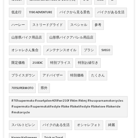
低走行
1190 ADVENTURE
バイクから見る景色
バイクがある生活
ハーレー
ストリードグライド
スペシャル
参考
山形県バイク用品店
山形県バイクアパレル用品店
オシャレさん集合
メンテナンスオイル
ブラシ
SV650
限定価格
250EXC
特別プライス
特別お値引き
プライスダウン
アドバイザー
特別価格
たくさん
701SUPERMOTO
県外
#701supermoto #svartpilen401#wr250f #ktm #ktmj #husqvarnamotorcycles
#supermoto #supermotolifestyle #bike #bikelifestyle #bikelove #bikeride
#motorcycle
スバルトピレン
バイクのある生活
オシャレフォト
綺麗
Happy Halloween
Trick or Treat