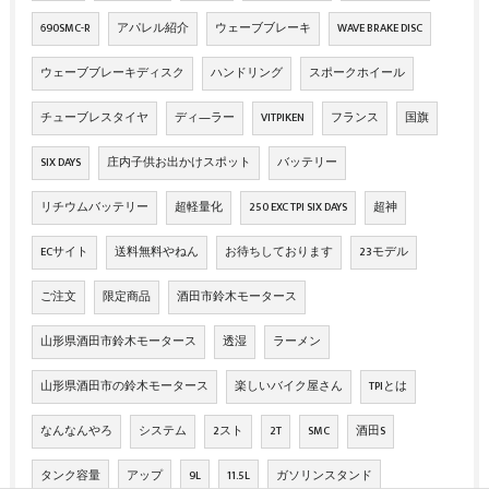
690SMC-R
アパレル紹介
ウェーブブレーキ
WAVE BRAKE DISC
ウェーブブレーキディスク
ハンドリング
スポークホイール
チューブレスタイヤ
ディ―ラー
VITPIKEN
フランス
国旗
SIX DAYS
庄内子供お出かけスポット
バッテリー
リチウムバッテリー
超軽量化
250 EXC TPI SIX DAYS
超神
ECサイト
送料無料やねん
お待ちしております
23モデル
ご注文
限定商品
酒田市鈴木モータース
山形県酒田市鈴木モータース
透湿
ラーメン
山形県酒田市の鈴木モータース
楽しいバイク屋さん
TPIとは
なんなんやろ
システム
2スト
2T
SMC
酒田S
タンク容量
アップ
9L
11.5L
ガソリンスタンド