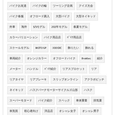
バイクお友達
バイクの輪
ツーリング企画
クイズ大会
バイク春服
オフロード購入
大型バイク
大型ネイキッド
外車
海外
S/Sモデル
202年モデル
春夏モデル
カラーバリエーション
バイク用品店
ﾊﾞｲｸ用品店
スケールモデル
MOTO GP
300 EXC
飾りたい
飾れる
車両紹介
オレンジカラー
オフロードバイク
Braktec
紹介
メーター
ハンドル
ﾊﾞｲｸ紹介
リアスプロケット
リア
リアタイヤ
リアブレーキ
スリップオンライン
アクラポビッチ
ネイキッド
ハスクバーナモーターサイクルズ山形
ハスク
スーパーモタード
バイク紹介
スペック
車体重量
排気量
単気筒
初心者向け
洋品店
オシャレ女子
オシャレ男子