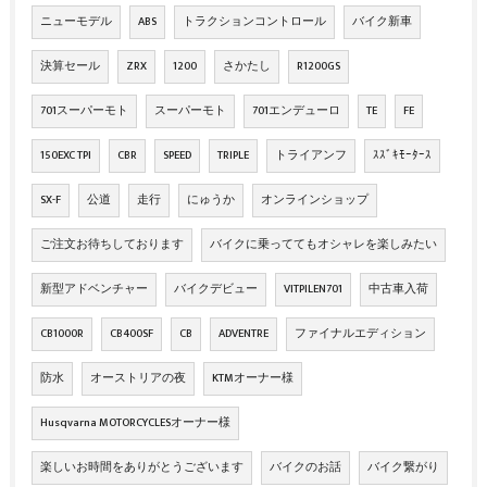
ニューモデル
ABS
トラクションコントロール
バイク新車
決算セール
ZRX
1200
さかたし
R1200GS
701スーパーモト
スーパーモト
701エンデューロ
TE
FE
150EXC TPI
CBR
SPEED
TRIPLE
トライアンフ
ｽｽﾞｷﾓｰﾀｰｽ
SX-F
公道
走行
にゅうか
オンラインショップ
ご注文お待ちしております
バイクに乗っててもオシャレを楽しみたい
新型アドベンチャー
バイクデビュー
VITPILEN701
中古車入荷
CB1000R
CB400SF
CB
ADVENTRE
ファイナルエディション
防水
オーストリアの夜
KTMオーナー様
Husqvarna MOTORCYCLESオーナー様
楽しいお時間をありがとうございます
バイクのお話
バイク繋がり