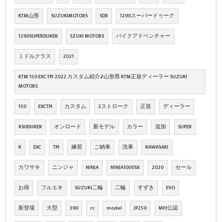
KTM山形
SUZUKIMOTORS
SDR
1290スーパードゥーク
1290SUPERDUKER
SZUKI MOTORS
バイクアドベンチャー
ミドルクラス
2021
KTM 150 EXC TPI 2022 カスタム紹介♪山形県 KTM正規ディーラー SUZUKI
MOTORS
150
EXCTPI
カスタム
2ストローク
正規
ディーラー
890DUKER
オンロード
新モデル
カラー
追加
SUPER
R
EXC
TPI
練習
ご納車
洗車
KAWASAKI
カワサキ
ニンジャ
NINJA
NINJA1000SX
2020
セール
お得
フルエキ
SUZUKI二輪
二輪
すずき
EVO
新登場
大型
390
rc
model
JP250
MFJ公認