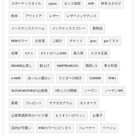
スポーティスタイル
japan
センス抜群
A/W
秋冬カタログ
秋冬
アウトドア
レザー
レザーメンテナンス
メンテナンスクリーム
メンテナンススプレー
新商品
NEWカラー
お友達
ご紹介
チケット
gsxs
gsx７５０
在庫
Vスト
Vストローム1000
新入荷
スズキ正規
DEGNERお直し
裾上げ
SVARTPILEN250
酒田いS
寒さ対策
e-HEAT
めっちゃ暖かい
ライダーの味方
1290SDR
KTM J
SUZUKI MOTORSのお姫様
3年ぶりの開催
ノーデン
ノーデン901
新着
プレゼント
ヤマガタグラム
モトオーク
山形県酒田市のバイク屋
もうすぐハロウィン
お菓子
店内が可愛い
KTMカラーにピッタリ
トレーナー
ベージュ