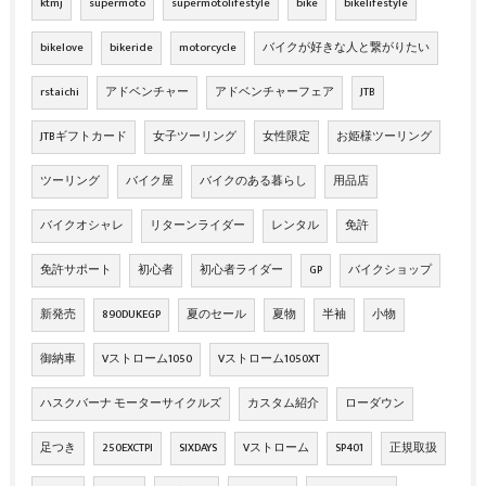
ktmj
supermoto
supermotolifestyle
bike
bikelifestyle
bikelove
bikeride
motorcycle
バイクが好きな人と繋がりたい
rstaichi
アドベンチャー
アドベンチャーフェア
JTB
JTBギフトカード
女子ツーリング
女性限定
お姫様ツーリング
ツーリング
バイク屋
バイクのある暮らし
用品店
バイクオシャレ
リターンライダー
レンタル
免許
免許サポート
初心者
初心者ライダー
GP
バイクショップ
新発売
890DUKEGP
夏のセール
夏物
半袖
小物
御納車
Vストローム1050
Vストローム1050XT
ハスクバーナ モーターサイクルズ
カスタム紹介
ローダウン
足つき
250EXCTPI
SIXDAYS
Vストローム
SP401
正規取扱