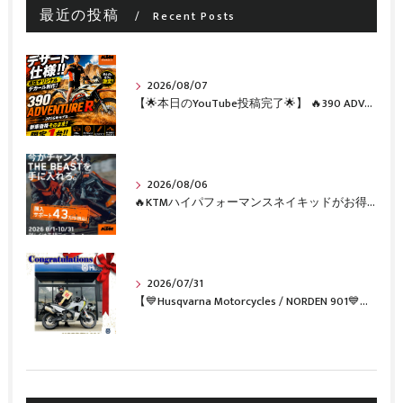
最近の投稿
Recent Posts
2026/08/07
【🌟本日のYouTube投稿完了🌟】 🔥390 ADVENTURE R × KTM山形 オリジナルデカール仕様誕生🔥
2026/08/06
🔥KTMハイパフォーマンスネイキッドがお得に手に入るチャンス🔥
2026/07/31
【💙Husqvarna Motorcycles / NORDEN 901💙】 ご納車おめでとうございます🎉✨