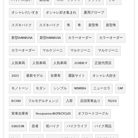
オシャレだいすき
オシャレ好き集まれ
夏用グローブ
スズキバイク
スズキバイク
隼
隼
新型隼
新型隼
新型HAYABUSA
新型HAYABUSA
カラーオーダー
カラーオーダー
カラーオーダー
マルケジーニ
マルケジーニ
マルケジーニ
人気車両
人気車両
人気車両
250EXC-F
正規代理店
2023
最新モデル
在庫有
通販サイト
オシャレ大好き
モノトーン
モダン
シンプル
NEWERA
ニューエラ
CAP
RC390
フルモデルチェンジ
入荷
店頭実車あり
TE250
実車在庫有
Husqvarna MOTRCYCLES
オフロードゴーグル
GSX250R
若者
初バイク
バイクライフ
バイク用品