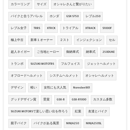
カラーリング
サイズ
オシャレさんと繋がりたい
バイクと合うアパレル
ホンダ
GSX-S750
レブル250
レブル女子
TRRS
XTRCK
トライアル
XTRACK
S1000F
極上中古
新車１オーナー
２スト
インジェクション
セル
超人ネイガー
ご当地ヒーロー
御納車式
納車式
250DUKE
トランポ
SUZUKI MOTOTRS
フルフェイス
ジェットヘルメット
オフロードヘルメット
システムヘルメット
オシャレヘルメット
デザイン
軽い
女性にも大人気
Noreden901
グッドデザイン賞
受賞
GSX‐R
GSX‐R1000
カスタム多数
SUZUKI MOTORSで楽しい思い出を作ろう
紅葉
友達とバイク
親子バイク
バイクがある風景
NINJA250
NINJA250SL