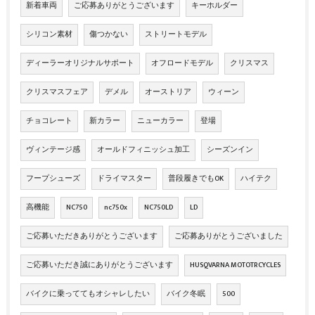
新着車両
ご応募ありがとうございます
キーホルダー
シリコン素材
傷つかない
ストリートモデル
ディーラーオリジナルサポート
オフロードモデル
クリスマス
クリスマスフェア
デメル
オーストリア
ウィーン
チョコレート
新カラー
ニューカラー
登場
ヴィンテージ感
オールドフィニッシュ加工
シーズンイン
フープシューズ
ドライマスター
普段履きでもOK
ハイテク
高機能
NC750
nc750x
NC750LD
LD
ご応募いただきありがとうございます
ご応募ありがとうございました
ご応募いただき誠にありがとうございます
HUSQVARNA MOTOTRCYCLES
バイクに乗っててもオシャレしたい
バイク冬眠
500