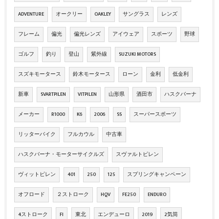
ADVENTURE
オークリー
OAKLEY
サングラス
レンズ
フレーム
偏光
偏光レンズ
アイウェア
スポーツ
野球
ゴルフ
釣り
登山
紫外線
SUZUKI MOTORS
スズキモータース
鈴木モータース
ローン
金利
低金利
新車
SVARTPILEN
VITPILEN
山形県
酒田市
ハスクバーナ
メーカー
R1000
K6
2006
SS
スーパースポーツ
リッターバイク
フルカウル
中古車
ハスクバーナ・モーターサイクルズ
スヴァルトピレン
ヴィットピレン
401
250
125
スプリングキャンペーン
オフロード
２ストローク
HQV
FE250
ENDURO
4ストローク
FI
東北
エンデューロ
2019
2気筒