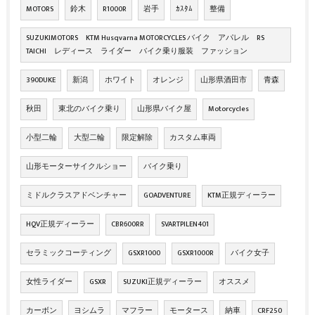
MOTORS
鈴木
R1000R
岩手
ｶｽﾀﾑ
整備
SUZUKIMOTORS KTM Husqvarna MOTORCYCLES バイク アパレル RS
TAICHI レディース ライダー バイク乗り服装 ファッション
390DUKE
新潟
ホワイト
オレンジ
山形県酒田市
青森
秋田
東北のバイク乗り
山形県バイク屋
Motorcycles
小型二輪
大型二輪
限定解除
カスタム車両
山形モーターサイクルショー
バイク乗り
ミドルクラスアドベンチャー
GOADVENTURE
KTM正規ディーラー
HQV正規ディーラー
CBR600RR
SVARTPILEN401
セラミックコーティング
GSXR1000
GSXR1000R
バイク女子
女性ライダー
GSXR
SUZUKI正規ディーラー
オススメ
カーボン
ヨシムラ
マフラー
モータース
納車
CRF250