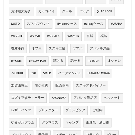
お洋服大好き
カッコイイ
クール
バッグ
QUAD LOCK
MOTO
スマホマウント
iPhoneケース
galaxyケース
YAMAHA
WR250F
WR250
WR250Ⅹ
WR250R
宮城
福島
在庫車両
オフ車
スズキ二輪
ヤマハ
アパレル洋品
B+COM
B+COM PLAY
聴ける
話せる
RS TSICHI
オシャレ
790DUKE
690
SMCR
バーグマン200
TEAMKAGAYAMA
加賀山就臣
希少車両
販売車両
スズキアドバイザー
スズキ正規ディーラー
KAGAYAMA
アパレル洋品店
ヘルメット
レザーパンツ
プロテクター
グランピング
ご成約
やまがたグラム
グラマラス
キャンプ
山形県 酒田市
バイパス沿い
普段着
スポーツシャツ
ブラック
グレー