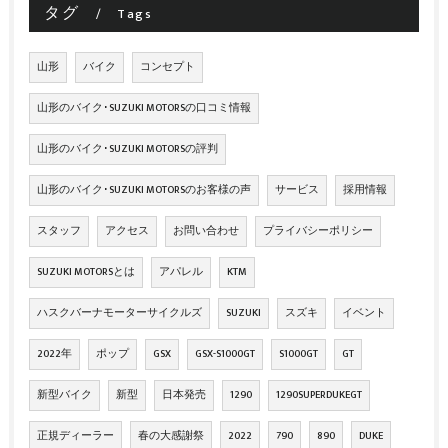
タグ
Tags
山形
バイク
コンセプト
山形のバイク･SUZUKI MOTORSの口コミ情報
山形のバイク･SUZUKI MOTORSの評判
山形のバイク･SUZUKI MOTORSのお客様の声
サービス
採用情報
スタッフ
アクセス
お問い合わせ
プライバシーポリシー
SUZUKI MOTORSとは
アパレル
KTM
ハスクバーナモーターサイクルズ
SUZUKI
スズキ
イベント
2022年
ポップ
GSX
GSX-S1000GT
S1000GT
GT
新型バイク
新型
日本発売
1290
1290SUPERDUKEGT
正規ディーラー
春の大感謝祭
2022
790
890
DUKE