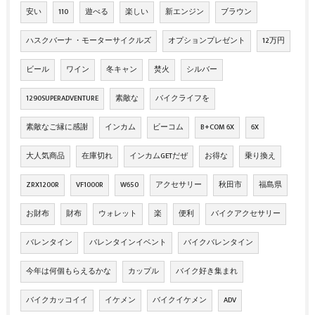
安い
110
遊べる
楽しい
新エンジン
ブラウン
ハスクバーナ ・モーターサイクルズ
オプションプレゼント
12万円
ビール
ワイン
冬キャン
焚火
シルバー
1290SUPERADVENTURE
素敵な
バイクライフを
素敵なご縁に感謝
インカム
ビーコム
B+COM 6X
6X
大人気商品
在庫切れ
インカムGETだぜ
お得な
乗り換え
ZRX1200R
VF1000R
W650
アクセサリー
秋田市
福島県
お財布
財布
ウォレット
楽
便利
バイクアクセサリー
バレンタイン
バレンタインイベント
バイクバレンタイン
今年は何個もらえるかな
カップル
バイク好き集まれ
バイクカッコイイ
イケメン
バイクイケメン
ADV