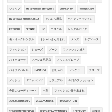
ショップ
HusqvarnaMotorcycles
VITPILEN401
VITPILEN250
Husqvarna MOTORCYCLES
アパレル用品
バイクファッション
RS TAICHI
DEGNER
HJC
コロニル
レンタルバイク
モトオークレンタル
オシャレさん集まれ
メンズ
レディース
ファッション
シューズ
ブーツ
ファッション好き
バイクコーデ
アパレル用品店
メッシュグローブ
バイクアパレル
HAYABUSA
おしゃれ
ジャケット
グローブ
メッシュ
デニムパンツ
カジュアル
今日のファッション
今日のコーディネート
中型
ファッション好き集まれ
250EXCTPISIXDAYS
250ADVENTURE
890ADVENTURE
1290SUPERDUKEREVO
1290SUPERADVENTURES
NORDEN901
試乗会