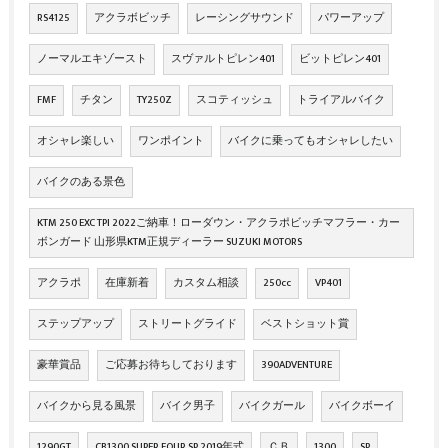
RS4125
アクラボビッチ
レーシングサウンド
パワーアップ
ノーマルエキゾースト
スヴァルトピレン401
ビットピレン401
FMF
チタン
TY250Z
スコティッシュ
トライアルバイク
オシャレ楽しい
ワンポイント
バイクに乗ってもオシャレしたい
バイクのある景色
KTM 250 EXC TPI 2022ご納車！ローダウン・アクラポビッチマフラー・カー
ボンガード 山形県KTM正規ディーラー SUZUKI MOTORS
アクラポ
在庫新着
カスタム相談
250cc
VP401
ステップアップ
ストリートグライド
ベストショット賞
豪華賞品
ご応募お待ちしております
390ADVENTURE
バイクから見る風景
バイク男子
バイクガール
バイクボーイ
1290GT
CB1300 SUPER FOUR SP 2019年式
ＣＢ
1300
SP