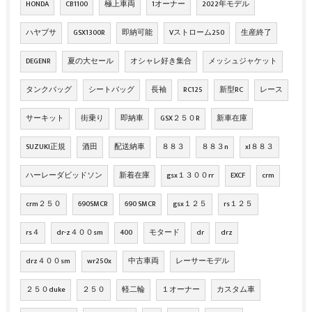
HONDA
CB1100
極上車両
1オーナー
2022年モデル
ハヤブサ
GSX1300R
即納可能
Vストローム250
生産終了
DEGENR
夏の大セール
オシャレ好き集合
メッシュジャケット
タンクバッグ
シートバッグ
長袖
RC125
新型RC
レース
サーキット
街乗り
即納車
GSX２５０R
新車在庫
SUZUKI正規
酒田
配送納車
８８３
８８３n
xl８８３
ハーレーダビッドソン
新着在庫
gsx１３００rr
EXCF
crm
crm２５０
690SMCR
690 SMCR
gsx１２５
rs１２５
rs４
dr-z４００sm
400
モタード
dr
drz
drz４００sm
wr250x
中古車両
レーサーモデル
２５０duke
２５０
軽二輪
１オーナー
カスタム車