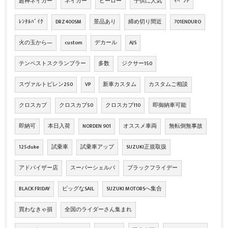
超神ネイガー
ネイガー
ヒーロー
子供に人気
ｲﾍﾞﾝﾄ
ﾚﾝﾀﾙﾊﾞｲｸ
DRZ400SM
景品あり
締め切り間近
701ENDURO
火の玉から―
custom
デカール
AJS
テンペストスクランブラー
多数
ジクサー150
スヴァルトピレン250
VP
新車カスタム
カスタムご相談
クロスカブ
クロスカブ50
クロスカブ110
即御納車可能
即納可
本日入荷
NORDEN 901
オススメ車両
無転倒無事故
125duke
試乗車
試乗車アップ
SUZUKI正規取扱
アドバイザー店
スーパーシェルパ
ブラックフライデー
BLACK FRIDAY
ビッグなSAIL
SUZUKI MOTORSへ集合
買わなきゃ損
全国のライダーさん集まれ