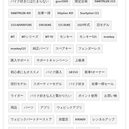
バイク好きにはたまらない
gsxs1000
限定企画
SVARTPILEN 250
SVARTPILEN 401
在庫一掃
Vitpilen 401
Svartpilen 125
250 ADVENTURE
390 DUKE
125 DUKE
2021年式
旧モデル
MT
MTシリーズ
MT-10
モンキー
モンキー125
monkey
monkey125
純正パーツ
スペアキー
フェンダーレス
購入サポート
サポートキャンペーン
上級者
初心者にもオススメ
バイク購入
GB350
新車1オーナー
現行モデル
スポーティーモデル
バイク好き
在庫一掃セール
ライダー
バイク好きな人と繋がりたい
ポイント使用
お買い物
用品
パーツ
アプリ
ウェビックアプリ
ウェビックパートナーストア
加盟店
890ADV
レンタルアップ