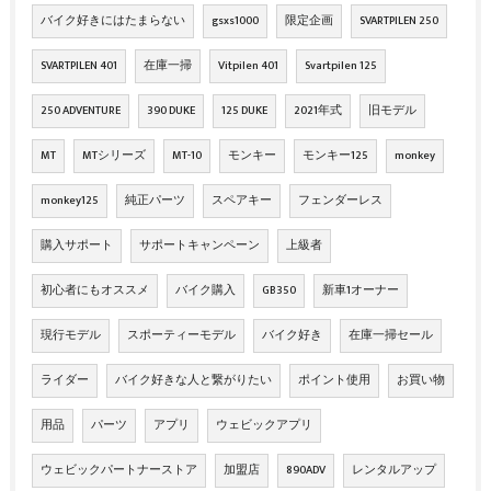
バイク好きにはたまらない
gsxs1000
限定企画
SVARTPILEN 250
SVARTPILEN 401
在庫一掃
Vitpilen 401
Svartpilen 125
250 ADVENTURE
390 DUKE
125 DUKE
2021年式
旧モデル
MT
MTシリーズ
MT-10
モンキー
モンキー125
monkey
monkey125
純正パーツ
スペアキー
フェンダーレス
購入サポート
サポートキャンペーン
上級者
初心者にもオススメ
バイク購入
GB350
新車1オーナー
現行モデル
スポーティーモデル
バイク好き
在庫一掃セール
ライダー
バイク好きな人と繋がりたい
ポイント使用
お買い物
用品
パーツ
アプリ
ウェビックアプリ
ウェビックパートナーストア
加盟店
890ADV
レンタルアップ