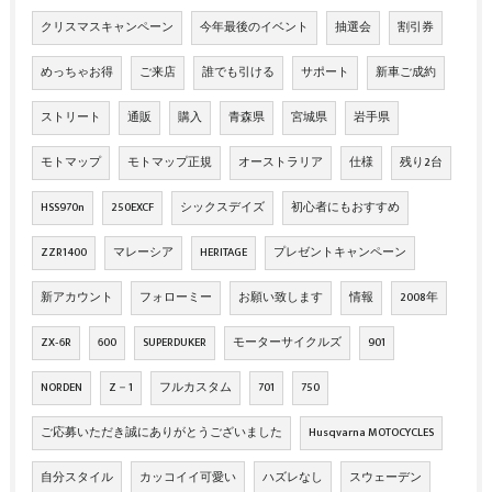
クリスマスキャンペーン
今年最後のイベント
抽選会
割引券
めっちゃお得
ご来店
誰でも引ける
サポート
新車ご成約
ストリート
通販
購入
青森県
宮城県
岩手県
モトマップ
モトマップ正規
オーストラリア
仕様
残り2台
HSS970n
250EXCF
シックスデイズ
初心者にもおすすめ
ZZR1400
マレーシア
HERITAGE
プレゼントキャンペーン
新アカウント
フォローミー
お願い致します
情報
2008年
ZX‐6R
600
SUPERDUKER
モーターサイクルズ
901
NORDEN
Z－1
フルカスタム
701
750
ご応募いただき誠にありがとうございました
Husqvarna MOTOCYCLES
自分スタイル
カッコイイ可愛い
ハズレなし
スウェーデン