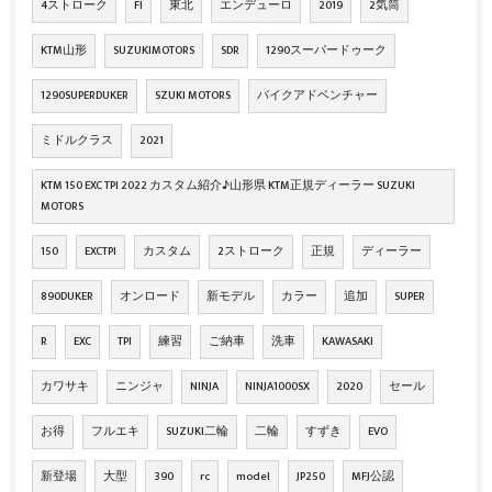
4ストローク
FI
東北
エンデューロ
2019
2気筒
KTM山形
SUZUKIMOTORS
SDR
1290スーパードゥーク
1290SUPERDUKER
SZUKI MOTORS
バイクアドベンチャー
ミドルクラス
2021
KTM 150 EXC TPI 2022 カスタム紹介♪山形県 KTM正規ディーラー SUZUKI
MOTORS
150
EXCTPI
カスタム
2ストローク
正規
ディーラー
890DUKER
オンロード
新モデル
カラー
追加
SUPER
R
EXC
TPI
練習
ご納車
洗車
KAWASAKI
カワサキ
ニンジャ
NINJA
NINJA1000SX
2020
セール
お得
フルエキ
SUZUKI二輪
二輪
すずき
EVO
新登場
大型
390
rc
model
JP250
MFJ公認