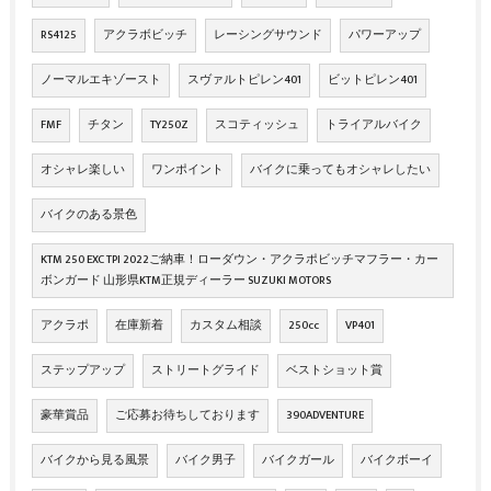
RS4125
アクラボビッチ
レーシングサウンド
パワーアップ
ノーマルエキゾースト
スヴァルトピレン401
ビットピレン401
FMF
チタン
TY250Z
スコティッシュ
トライアルバイク
オシャレ楽しい
ワンポイント
バイクに乗ってもオシャレしたい
バイクのある景色
KTM 250 EXC TPI 2022ご納車！ローダウン・アクラポビッチマフラー・カー
ボンガード 山形県KTM正規ディーラー SUZUKI MOTORS
アクラポ
在庫新着
カスタム相談
250cc
VP401
ステップアップ
ストリートグライド
ベストショット賞
豪華賞品
ご応募お待ちしております
390ADVENTURE
バイクから見る風景
バイク男子
バイクガール
バイクボーイ