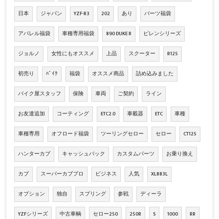
日本
ジャパン
YZF-R3
202
あり
パーツ福袋
アパレル福袋
車種専用福袋
890 DUKE R
ピレンシリーズ
ジョルノ
女性にもオススメ
上品
スクーター
R125
初売り
ﾊﾞｲｸ
福袋
オススメ商品
詰め込みました
バイク屋スタッフ
保険
車両
ご契約
ライン
お友達追加
コーティング
ETC2.0
車載器
ETC
車種
車種専用
オフロード福袋
ツーリングセロー
セロー
CT125
ハンターカブ
キャッシュバック
カスタムパーツ
お乗り換え
カブ
スーパーカブプロ
ビジネス
人気
XL883L
オプション
独自
スプリング
参戦
ディーラ
YZFシリーズ
中古車輌
セロー250
250R
S
1000
RR