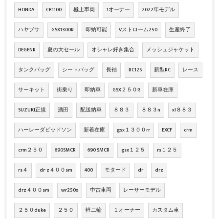
HONDA
CB1100
極上車両
1オーナー
2022年モデル
ハヤブサ
GSX1300R
即納可能
Vストローム250
生産終了
DEGENR
夏の大セール
オシャレ好き集合
メッシュジャケット
タンクバッグ
シートバッグ
長袖
RC125
新型RC
レース
サーキット
街乗り
即納車
GSX２５０R
新車在庫
SUZUKI正規
酒田
配送納車
８８３
８８３n
xl８８３
ハーレーダビッドソン
新着在庫
gsx１３００rr
EXCF
crm
crm２５０
690SMCR
690 SMCR
gsx１２５
rs１２５
rs４
dr-z４００sm
400
モタード
dr
drz
drz４００sm
wr250x
中古車両
レーサーモデル
２５０duke
２５０
軽二輪
１オーナー
カスタム車