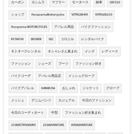
カーボン
ヨシムラ
マフラー
モータース
納車
CRF250
ショップ
HusqvarnaMotorcycles
VITPILEN401
VITPILEN250
Husqvarna MOTORCYCLES
アパレル用品
バイクファッション
RS TAICHI
DEGNER
HJC
コロニル
レンタルバイク
モトオークレンタル
オシャレさん集まれ
メンズ
レディース
ファッション
シューズ
ブーツ
ファッション好き
バイクコーデ
アパレル用品店
メッシュグローブ
バイクアパレル
HAYABUSA
おしゃれ
ジャケット
グローブ
メッシュ
デニムパンツ
カジュアル
今日のファッション
今日のコーディネート
中型
ファッション好き集まれ
250EXCTPISIXDAYS
250ADVENTURE
890ADVENTURE