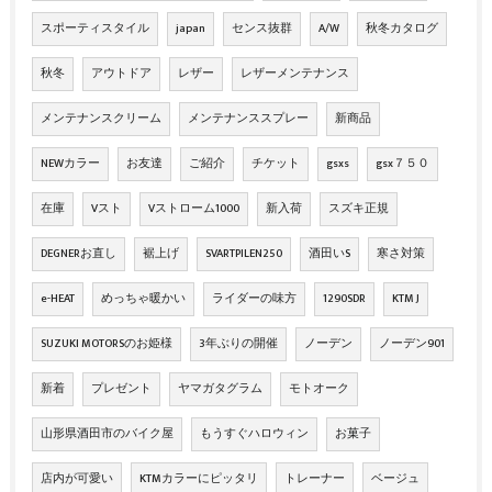
スポーティスタイル
japan
センス抜群
A/W
秋冬カタログ
秋冬
アウトドア
レザー
レザーメンテナンス
メンテナンスクリーム
メンテナンススプレー
新商品
NEWカラー
お友達
ご紹介
チケット
gsxs
gsx７５０
在庫
Vスト
Vストローム1000
新入荷
スズキ正規
DEGNERお直し
裾上げ
SVARTPILEN250
酒田いS
寒さ対策
e-HEAT
めっちゃ暖かい
ライダーの味方
1290SDR
KTM J
SUZUKI MOTORSのお姫様
3年ぶりの開催
ノーデン
ノーデン901
新着
プレゼント
ヤマガタグラム
モトオーク
山形県酒田市のバイク屋
もうすぐハロウィン
お菓子
店内が可愛い
KTMカラーにピッタリ
トレーナー
ベージュ