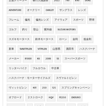
正規ディーラー
春の大感謝祭
2022
790
890
DUKE
ADVENTURE
オークリー
OAKLEY
サングラス
レンズ
フレーム
偏光
偏光レンズ
アイウェア
スポーツ
野球
ゴルフ
釣り
登山
紫外線
SUZUKI MOTORS
スズキモータース
鈴木モータース
ローン
金利
低金利
新車
SVARTPILEN
VITPILEN
山形県
酒田市
ハスクバーナ
メーカー
R1000
K6
2006
SS
スーパースポーツ
リッターバイク
フルカウル
中古車
ハスクバーナ・モーターサイクルズ
スヴァルトピレン
ヴィットピレン
401
250
125
スプリングキャンペーン
オフロード
２ストローク
HQV
FE250
ENDURO