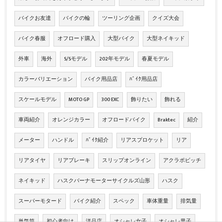
バイクお友達
バイクの輪
ツーリング企画
クイズ大会
バイク春服
オフロード購入
大型バイク
大型ネイキッド
外車
海外
S/Sモデル
202年モデル
春夏モデル
カラーバリエーション
バイク用品店
ﾊﾞｲｸ用品店
スケールモデル
MOTO GP
300 EXC
飾りたい
飾れる
車両紹介
オレンジカラー
オフロードバイク
Braktec
紹介
メーター
ハンドル
ﾊﾞｲｸ紹介
リアスプロケット
リア
リアタイヤ
リアブレーキ
スリップオンライン
アクラポビッチ
ネイキッド
ハスクバーナモーターサイクルズ山形
ハスク
スーパーモタード
バイク紹介
スペック
車体重量
排気量
単気筒
初心者向け
洋品店
オシャレ女子
オシャレ男子