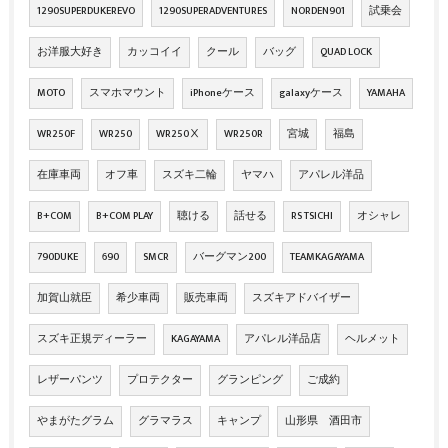
1290SUPERDUKEREVO
1290SUPERADVENTURES
NORDEN901
試乗会
お洋服大好き
カッコイイ
クール
バッグ
QUAD LOCK
MOTO
スマホマウント
iPhoneケース
galaxyケース
YAMAHA
WR250F
WR250
WR250Ⅹ
WR250R
宮城
福島
在庫車両
オフ車
スズキ二輪
ヤマハ
アパレル洋品
B+COM
B+COM PLAY
聴ける
話せる
RS TSICHI
オシャレ
790DUKE
690
SMCR
バーグマン200
TEAMKAGAYAMA
加賀山就臣
希少車両
販売車両
スズキアドバイザー
スズキ正規ディーラー
KAGAYAMA
アパレル洋品店
ヘルメット
レザーパンツ
プロテクター
グランピング
ご成約
やまがたグラム
グラマラス
キャンプ
山形県 酒田市