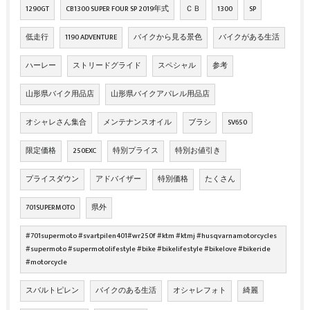
1290GT
CB1300 SUPER FOUR SP 2019年式
ＣＢ
1300
SP
低走行
1190 ADVENTURE
バイクから見る景色
バイクがある生活
ハーレー
ストリードグライド
スペシャル
参考
山形県バイク用品店
山形県バイクアパレル用品店
オシャレさん集合
メンテナンスオイル
ブラシ
SV650
限定価格
250EXC
特別プライス
特別お値引き
プライスダウン
アドバイザー
特別価格
たくさん
701SUPERMOTO
県外
#701supermoto #svartpilen401#wr250f #ktm #ktmj #husqvarnamotorcycles
#supermoto #supermotolifestyle #bike #bikelifestyle #bikelove #bikeride
#motorcycle
スバルトピレン
バイクのある生活
オシャレフォト
綺麗