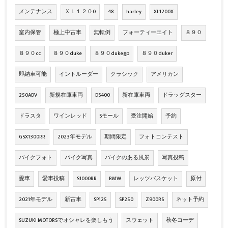
メンテナンス
ＸＬ１２０0
48
harley
XL1200X
室内保管
極上中古車
無転倒
フォーティーエイト
８９０
８９０cc
８９０duke
８９０dukegp
８９０duker
即納車可能
イントルーダー
クラシック
アメリカン
250ADV
新規在庫車両
DS400
新在庫車両
ドラッグスター
ドラスタ
ワインレッド
Sモール
受注開始
予約
GSX1300RR
2023年モデル
期間限定
フォトコンテスト
バイクフォト
バイク写真
バイクのある風景
写真投稿
愛車
愛車投稿
S1000RR
BMW
レッツバスケット
原付
2021年モデル
新古車
SP125
SP250
Z900RS
ネット予約
SUZUKI MOTORSでオシャレを楽しもう
スウェット
秋冬コーデ