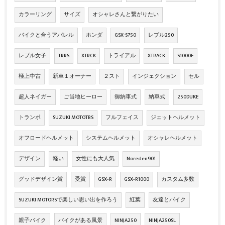
カラーリング
サイズ
オシャレさんと繋がりたい
バイクと合うアパレル
ホンダ
GSX-S750
レブル250
レブル女子
TRRS
XTRCK
トライアル
XTRACK
S1000F
極上中古
新車１オーナー
２スト
インジェクション
セル
超人ネイガー
ご当地ヒーロー
御納車式
納車式
250DUKE
トランポ
SUZUKI MOTOTRS
フルフェイス
ジェットヘルメット
オフロードヘルメット
システムヘルメット
オシャレヘルメット
デザイン
軽い
女性にも大人気
Noreden901
グッドデザイン賞
受賞
GSX‐R
GSX‐R1000
カスタム多数
SUZUKI MOTORSで楽しい思い出を作ろう
紅葉
友達とバイク
親子バイク
バイクがある風景
NINJA250
NINJA250SL