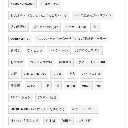
Happy Halloween
Trick or Treat
お菓子をくれないといたずらしちゃうぞ
バイク屋さんのハロウィン
店内可愛い
店内オバケだらけ
ジクサーSF250
極上
SVARTPILEN125
ハスクバーナモーターサイクルズ正規ディーラー
新潟県
ウェビック
キャンペーン
おすすめカスタム
おすすめ
カスタム大歓迎
展示車両
ヴィットピレン401
純正
250EXC-FSIXDAYS
レブル
中古
バイク大好き
除雪機
ユキオス
冬
雪
RnineT
Urban
GS
Sエディション
アパレル担当
SUZUKI MOTOTRSでオシャレを楽しもう
レザージャケット
オシャレを楽しもう
ＫＴＭ
秋田県
にかほ市