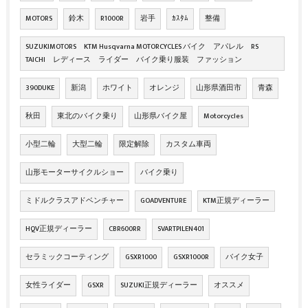
MOTORS
鈴木
R1000R
岩手
ｶｽﾀﾑ
整備
SUZUKIMOTORS KTM Husqvarna MOTORCYCLES バイク アパレル RS
TAICHI レディース ライダー バイク乗り服装 ファッション
390DUKE
新潟
ホワイト
オレンジ
山形県酒田市
青森
秋田
東北のバイク乗り
山形県バイク屋
Motorcycles
小型二輪
大型二輪
限定解除
カスタム車両
山形モーターサイクルショー
バイク乗り
ミドルクラスアドベンチャー
GOADVENTURE
KTM正規ディーラー
HQV正規ディーラー
CBR600RR
SVARTPILEN401
セラミックコーティング
GSXR1000
GSXR1000R
バイク女子
女性ライダー
GSXR
SUZUKI正規ディーラー
オススメ