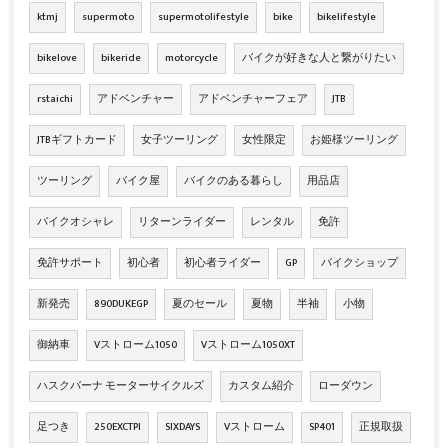
ktmj
supermoto
supermotolifestyle
bike
bikelifestyle
bikelove
bikeride
motorcycle
バイクが好きな人と繋がりたい
rstaichi
アドベンチャー
アドベンチャーフェア
JTB
JTBギフトカード
女子ツーリング
女性限定
お姫様ツーリング
ツーリング
バイク屋
バイクのある暮らし
用品店
バイクオシャレ
リターンライダー
レンタル
免許
免許サポート
初心者
初心者ライダー
GP
バイクショップ
新発売
890DUKEGP
夏のセール
夏物
半袖
小物
御納車
Vストローム1050
Vストローム1050XT
ハスクバーナ モーターサイクルズ
カスタム紹介
ローダウン
足つき
250EXCTPI
SIXDAYS
Vストローム
SP401
正規取扱