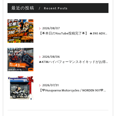
最近の投稿
Recent Posts
2026/08/07
【🌟本日のYouTube投稿完了🌟】 🔥390 ADVENTURE R × KTM山形 オリジナルデカール仕様誕生🔥
2026/08/06
🔥KTMハイパフォーマンスネイキッドがお得に手に入るチャンス🔥
2026/07/31
【💙Husqvarna Motorcycles / NORDEN 901💙】 ご納車おめでとうございます🎉✨