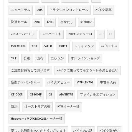
ニューモデル
ABS
トラクションコントロール
バイク新車
決算セール
ZRX
1200
さかたし
R1200GS
701スーパーモト
スーパーモト
701エンデューロ
TE
FE
150EXC TPI
CBR
SPEED
TRIPLE
トライアンフ
ｽｽﾞｷﾓｰﾀｰｽ
SX-F
公道
走行
にゅうか
オンラインショップ
ご注文お待ちしております
バイクに乗っててもオシャレを楽しみたい
新型アドベンチャー
バイクデビュー
VITPILEN701
中古車入荷
CB1000R
CB400SF
CB
ADVENTRE
ファイナルエディション
防水
オーストリアの夜
KTMオーナー様
Husqvarna MOTORCYCLESオーナー様
楽しいお時間をありがとうございます
バイクのお話
バイク繋がり