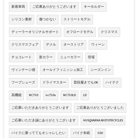
新着車両
ご応募ありがとうございます
キーホルダー
シリコン素材
傷つかない
ストリートモデル
ディーラーオリジナルサポート
オフロードモデル
クリスマス
クリスマスフェア
デメル
オーストリア
ウィーン
チョコレート
新カラー
ニューカラー
登場
ヴィンテージ感
オールドフィニッシュ加工
シーズンイン
フープシューズ
ドライマスター
普段履きでもOK
ハイテク
高機能
NC750
nc750x
NC750LD
LD
ご応募いただきありがとうございます
ご応募ありがとうございました
ご応募いただき誠にありがとうございます
HUSQVARNA MOTOTRCYCLES
バイクに乗っててもオシャレしたい
バイク冬眠
500