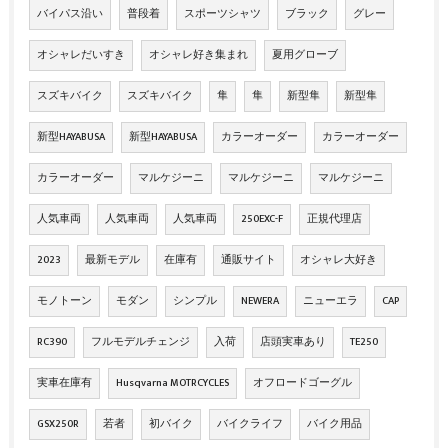
バイパス沿い
普段着
スポーツシャツ
ブラック
グレー
オシャレだいすき
オシャレ好き集まれ
夏用グローブ
スズキバイク
スズキバイク
隼
隼
新型隼
新型隼
新型HAYABUSA
新型HAYABUSA
カラーオーダー
カラーオーダー
カラーオーダー
マルケジーニ
マルケジーニ
マルケジーニ
人気車両
人気車両
人気車両
250EXC-F
正規代理店
2023
最新モデル
在庫有
通販サイト
オシャレ大好き
モノトーン
モダン
シンプル
NEWERA
ニューエラ
CAP
RC390
フルモデルチェンジ
入荷
店頭実車あり
TE250
実車在庫有
Husqvarna MOTRCYCLES
オフロードゴーグル
GSX250R
若者
初バイク
バイクライフ
バイク用品