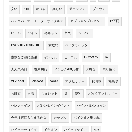
安い
110
遊べる
楽しい
新エンジン
ブラウン
ハスクバーナ ・モーターサイクルズ
オプションプレゼント
12万円
ビール
ワイン
冬キャン
焚火
シルバー
1290SUPERADVENTURE
素敵な
バイクライフを
素敵なご縁に感謝
インカム
ビーコム
B+COM 6X
6X
大人気商品
在庫切れ
インカムGETだぜ
お得な
乗り換え
ZRX1200R
VF1000R
W650
アクセサリー
秋田市
福島県
お財布
財布
ウォレット
楽
便利
バイクアクセサリー
バレンタイン
バレンタインイベント
バイクバレンタイン
今年は何個もらえるかな
カップル
バイク好き集まれ
バイクカッコイイ
イケメン
バイクイケメン
ADV