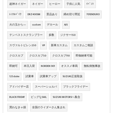
超神ネイガー
ネイガー
ヒーロー
子供に人気
ｲﾍﾞﾝﾄ
ﾚﾝﾀﾙﾊﾞｲｸ
DRZ400SM
景品あり
締め切り間近
701ENDURO
火の玉から―
custom
デカール
AJS
テンペストスクランブラー
多数
ジクサー150
スヴァルトピレン250
VP
新車カスタム
カスタムご相談
クロスカブ
クロスカブ50
クロスカブ110
即御納車可能
即納可
本日入荷
NORDEN 901
オススメ車両
無転倒無事故
125duke
試乗車
試乗車アップ
SUZUKI正規取扱
アドバイザー店
スーパーシェルパ
ブラックフライデー
BLACK FRIDAY
ビッグなSAIL
SUZUKI MOTORSへ集合
買わなきゃ損
全国のライダーさん集まれ