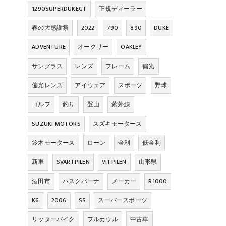
1290SUPERDUKEGT
正規ディーラー
春の大感謝祭
2022
790
890
DUKE
ADVENTURE
オークリー
OAKLEY
サングラス
レンズ
フレーム
偏光
偏光レンズ
アイウェア
スポーツ
野球
ゴルフ
釣り
登山
紫外線
SUZUKI MOTORS
スズキモータース
鈴木モータース
ローン
金利
低金利
新車
SVARTPILEN
VITPILEN
山形県
酒田市
ハスクバーナ
メーカー
R1000
K6
2006
SS
スーパースポーツ
リッターバイク
フルカウル
中古車