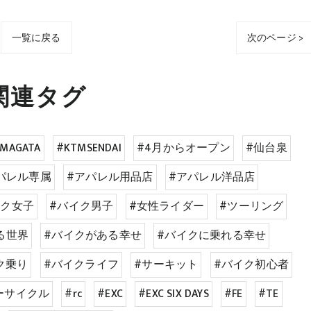
一覧に戻る
次のページ >
関連タグ
AMAGATA
#KTMSENDAI
#4月からオープン
#仙台泉
パレル専属
#アパレル用品店
#アパレル洋品店
イク女子
#バイク男子
#女性ライダー
#ツーリング
る世界
#バイクがある幸せ
#バイクに乗れる幸せ
ク乗り
#バイクライフ
#サーキット
#バイク初心者
ーサイクル
#rc
#EXC
#EXC SIX DAYS
#FE
#TE