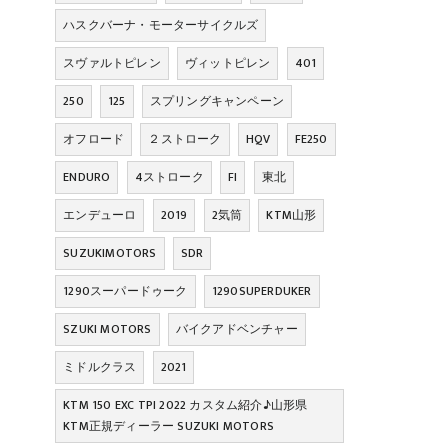
ハスクバーナ・モーターサイクルズ
スヴァルトピレン
ヴィットピレン
401
250
125
スプリングキャンペーン
オフロード
２ストローク
HQV
FE250
ENDURO
4ストローク
FI
東北
エンデューロ
2019
2気筒
KTM山形
SUZUKIMOTORS
SDR
1290スーパードゥーク
1290SUPERDUKER
SZUKI MOTORS
バイクアドベンチャー
ミドルクラス
2021
KTM 150 EXC TPI 2022 カスタム紹介♪山形県
KTM正規ディーラー SUZUKI MOTORS