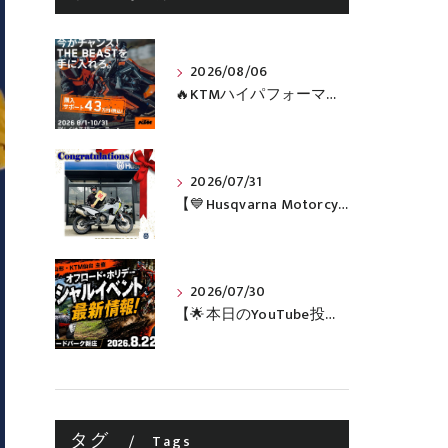
2026/08/06
🔥KTMハイパフォーマンスネイキッドがお得に手に入るチャンス🔥
2026/07/31
【💙Husqvarna Motorcycles / NORDEN 901💙】 ご納車おめでとうございます🎉✨
2026/07/30
【🌟本日のYouTube投稿完了🌟】 🔥田中太一さんをスペシャルゲストに🔥 8月22日(土)オフロード・ホリデー最新情報！！
タグ
Tags