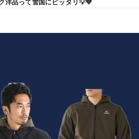
ク洋品って雪国にピッタリ💡💙