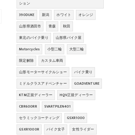
ション
390DUKE
新潟
ホワイト
オレンジ
山形県酒田市
青森
秋田
東北のバイク乗り
山形県バイク屋
Motorcycles
小型二輪
大型二輪
限定解除
カスタム車両
山形モーターサイクルショー
バイク乗り
ミドルクラスアドベンチャー
GOADVENTURE
KTM正規ディーラー
HQV正規ディーラー
CBR600RR
SVARTPILEN401
セラミックコーティング
GSXR1000
GSXR1000R
バイク女子
女性ライダー