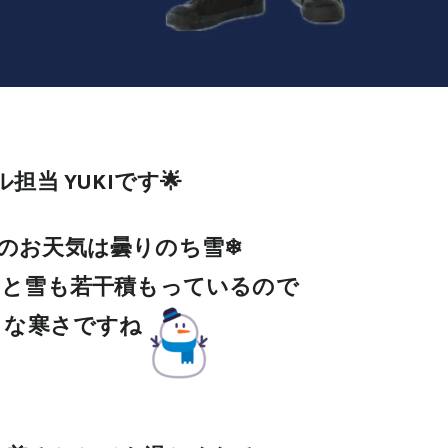
担当 YUKIです🌟
のお天気は曇りのち雪❄
℃と雪も若干積もっているので
うな寒さですね