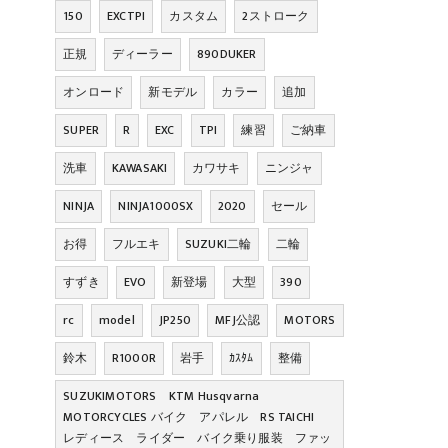
150
EXCTPI
カスタム
2ストローク
正規
ディーラー
890DUKER
オンロード
新モデル
カラー
追加
SUPER
R
EXC
TPI
練習
ご納車
洗車
KAWASAKI
カワサキ
ニンジャ
NINJA
NINJA1000SX
2020
セール
お得
フルエキ
SUZUKI二輪
二輪
すずき
EVO
新登場
大型
390
rc
model
JP250
MFJ公認
MOTORS
鈴木
R1000R
岩手
ｶｽﾀﾑ
整備
SUZUKIMOTORS KTM Husqvarna
MOTORCYCLES バイク アパレル RS TAICHI
レディース ライダー バイク乗り服装 ファッ