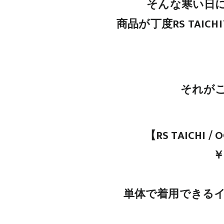
そんな寒い日
商品が丁度RS TAI
それが
【RS TAICHI /
￥
単体で着用できる