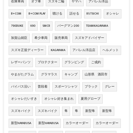
在庫車両
オフ車
スズキ二輪
ヤマハ
アパレル洋品
B+COM
B+COM PLAY
聴ける
話せる
RS TSICHI
オシャレ
790DUKE
690
SMCR
バーグマン200
TEAMKAGAYAMA
加賀山就臣
希少車両
販売車両
スズキアドバイザー
スズキ正規ディーラー
KAGAYAMA
アパレル洋品店
ヘルメット
レザーパンツ
プロテクター
グランピング
ご成約
やまがたグラム
グラマラス
キャンプ
山形県 酒田市
バイパス沿い
普段着
スポーツシャツ
ブラック
グレー
オシャレだいすき
オシャレ好き集まれ
夏用グローブ
スズキバイク
スズキバイク
隼
隼
新型隼
新型隼
新型HAYABUSA
新型HAYABUSA
カラーオーダー
カラーオーダー