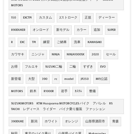
MOTORS
150
EXCTPI
カスタム
2ストローク
正規
ディーラー
890DUKER
オンロード
新モデル
カラー
追加
SUPER
R
EXC
TPI
練習
ご納車
洗車
KAWASAKI
カワサキ
ニンジャ
NINJA
NINJA1000SX
2020
セール
お得
フルエキ
SUZUKI二輪
二輪
すずき
EVO
新登場
大型
390
rc
model
JP250
MFJ公認
MOTORS
鈴木
R1000R
岩手
ｶｽﾀﾑ
整備
SUZUKIMOTORS KTM Husqvarna MOTORCYCLES バイク アパレル RS
TAICHI レディース ライダー バイク乗り服装 ファッション
390DUKE
新潟
ホワイト
オレンジ
山形県酒田市
青森
秋田
東北のバイク乗り
山形県バイク屋
Motorcycles