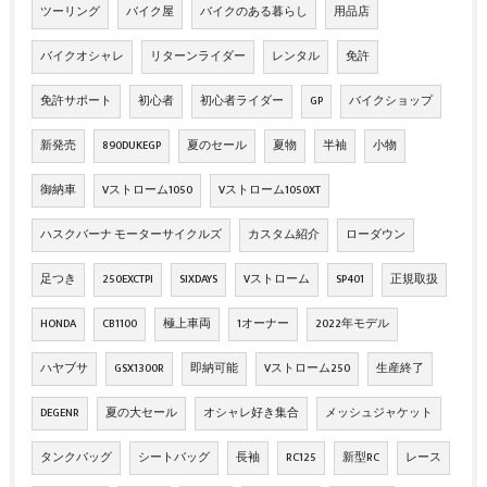
ツーリング
バイク屋
バイクのある暮らし
用品店
バイクオシャレ
リターンライダー
レンタル
免許
免許サポート
初心者
初心者ライダー
GP
バイクショップ
新発売
890DUKEGP
夏のセール
夏物
半袖
小物
御納車
Vストローム1050
Vストローム1050XT
ハスクバーナ モーターサイクルズ
カスタム紹介
ローダウン
足つき
250EXCTPI
SIXDAYS
Vストローム
SP401
正規取扱
HONDA
CB1100
極上車両
1オーナー
2022年モデル
ハヤブサ
GSX1300R
即納可能
Vストローム250
生産終了
DEGENR
夏の大セール
オシャレ好き集合
メッシュジャケット
タンクバッグ
シートバッグ
長袖
RC125
新型RC
レース