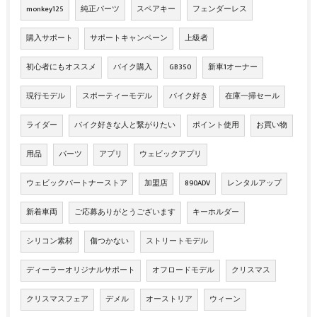
monkey125
純正パーツ
スペアキー
フェンダーレス
購入サポート
サポートキャンペーン
上級者
初心者にもオススメ
バイク購入
GB350
新車1オーナー
現行モデル
スポーティーモデル
バイク好き
在庫一掃セール
ライダー
バイク好きな人と繋がりたい
ポイント使用
お買い物
用品
パーツ
アプリ
ウェビックアプリ
ウェビックパートナーストア
加盟店
890ADV
レンタルアップ
新着車両
ご応募ありがとうございます
キーホルダー
シリコン素材
傷つかない
ストリートモデル
ディーラーオリジナルサポート
オフロードモデル
クリスマス
クリスマスフェア
デメル
オーストリア
ウィーン