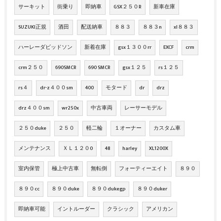
サーキット
街乗り
即納車
GSX２５０R
新車在庫
SUZUKI正規
酒田
配送納車
８８３
８８３n
xl８８３
ハーレーダビッドソン
新着在庫
gsx１３００rr
EXCF
crm
crm２５０
690SMCR
690 SMCR
gsx１２５
rs１２５
rs４
dr-z４００sm
400
モタード
dr
drz
drz４００sm
wr250x
中古車両
レーサーモデル
２５０duke
２５０
軽二輪
１オーナー
カスタム車
メンテナンス
ＸＬ１２０0
48
harley
XL1200X
室内保管
極上中古車
無転倒
フォーティーエイト
８９０
８９０cc
８９０duke
８９０dukegp
８９０duker
即納車可能
イントルーダー
クラシック
アメリカン