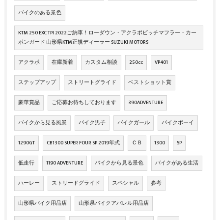
バイクのある景色
KTM 250 EXC TPI 2022ご納車！ローダウン・アクラポビッチマフラー・カー
ボンガード 山形県KTM正規ディーラー SUZUKI MOTORS
アクラポ
在庫新着
カスタム相談
250cc
VP401
ステップアップ
ストリートグライド
ベストショット賞
豪華賞品
ご応募お待ちしております
390ADVENTURE
バイクから見る風景
バイク男子
バイクガール
バイクボーイ
1290GT
CB1300 SUPER FOUR SP 2019年式
ＣＢ
1300
SP
低走行
1190 ADVENTURE
バイクから見る景色
バイクがある生活
ハーレー
ストリードグライド
スペシャル
参考
山形県バイク用品店
山形県バイクアパレル用品店