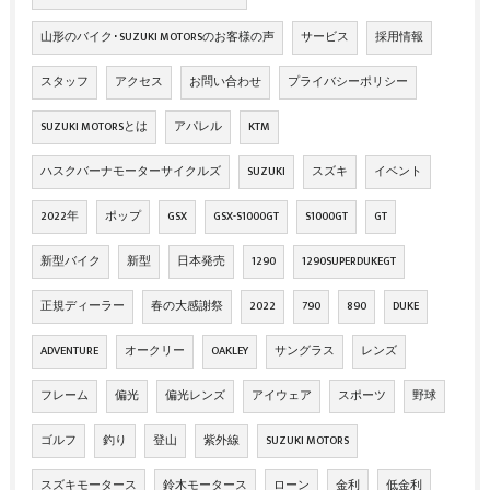
山形のバイク･SUZUKI MOTORSのお客様の声
サービス
採用情報
スタッフ
アクセス
お問い合わせ
プライバシーポリシー
SUZUKI MOTORSとは
アパレル
KTM
ハスクバーナモーターサイクルズ
SUZUKI
スズキ
イベント
2022年
ポップ
GSX
GSX-S1000GT
S1000GT
GT
新型バイク
新型
日本発売
1290
1290SUPERDUKEGT
正規ディーラー
春の大感謝祭
2022
790
890
DUKE
ADVENTURE
オークリー
OAKLEY
サングラス
レンズ
フレーム
偏光
偏光レンズ
アイウェア
スポーツ
野球
ゴルフ
釣り
登山
紫外線
SUZUKI MOTORS
スズキモータース
鈴木モータース
ローン
金利
低金利