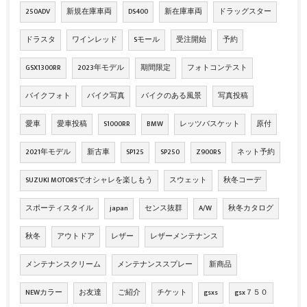
250ADV
新規在庫車両
DS400
新在庫車両
ドラッグスター
ドラスタ
ワインレッド
Sモール
受注開始
予約
GSX1300RR
2023年モデル
期間限定
フォトコンテスト
バイクフォト
バイク写真
バイクのある風景
写真投稿
愛車
愛車投稿
S1000RR
BMW
レッツバスケット
原付
2021年モデル
新古車
SP125
SP250
Z900RS
ネット予約
SUZUKI MOTORSでオシャレを楽しもう
スウェット
秋冬コーデ
スポーティスタイル
japan
センス抜群
A/W
秋冬カタログ
秋冬
アウトドア
レザー
レザーメンテナンス
メンテナンスクリーム
メンテナンススプレー
新商品
NEWカラー
お友達
ご紹介
チケット
gsxs
gsx７５０