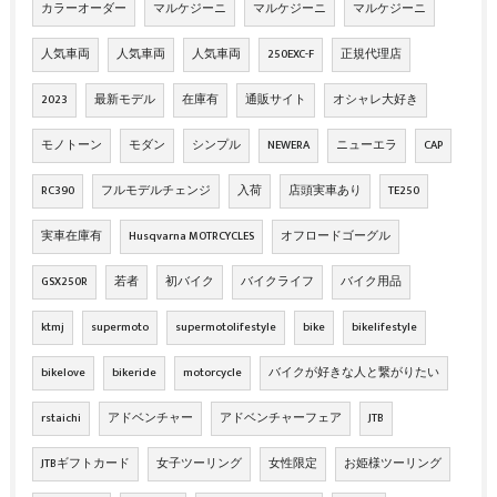
カラーオーダー
マルケジーニ
マルケジーニ
マルケジーニ
人気車両
人気車両
人気車両
250EXC-F
正規代理店
2023
最新モデル
在庫有
通販サイト
オシャレ大好き
モノトーン
モダン
シンプル
NEWERA
ニューエラ
CAP
RC390
フルモデルチェンジ
入荷
店頭実車あり
TE250
実車在庫有
Husqvarna MOTRCYCLES
オフロードゴーグル
GSX250R
若者
初バイク
バイクライフ
バイク用品
ktmj
supermoto
supermotolifestyle
bike
bikelifestyle
bikelove
bikeride
motorcycle
バイクが好きな人と繋がりたい
rstaichi
アドベンチャー
アドベンチャーフェア
JTB
JTBギフトカード
女子ツーリング
女性限定
お姫様ツーリング