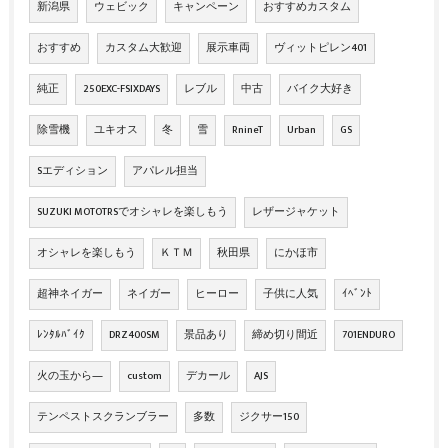
新潟県
ウェビック
キャンペーン
おすすめカスタム
おすすめ
カスタム大歓迎
展示車両
ヴィットピレン401
純正
250EXC-FSIXDAYS
レブル
中古
バイク大好き
除雪機
ユキオス
冬
雪
RnineT
Urban
GS
Sエディション
アパレル担当
SUZUKI MOTOTRSでオシャレを楽しもう
レザージャケット
オシャレを楽しもう
ＫＴＭ
秋田県
にかほ市
超神ネイガー
ネイガー
ヒーロー
子供に人気
ｲﾍﾞﾝﾄ
ﾚﾝﾀﾙﾊﾞｲｸ
DRZ400SM
景品あり
締め切り間近
701ENDURO
火の玉から―
custom
デカール
AJS
テンペストスクランブラー
多数
ジクサー150