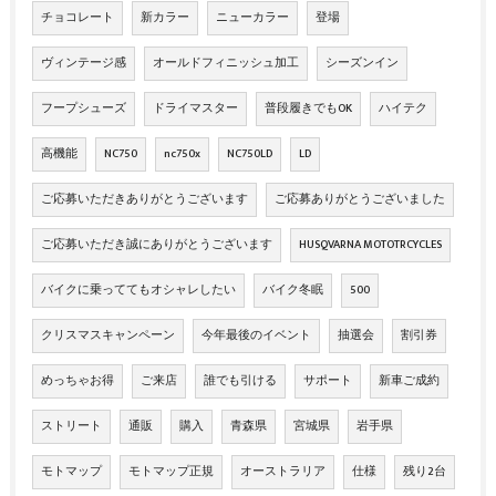
チョコレート
新カラー
ニューカラー
登場
ヴィンテージ感
オールドフィニッシュ加工
シーズンイン
フープシューズ
ドライマスター
普段履きでもOK
ハイテク
高機能
NC750
nc750x
NC750LD
LD
ご応募いただきありがとうございます
ご応募ありがとうございました
ご応募いただき誠にありがとうございます
HUSQVARNA MOTOTRCYCLES
バイクに乗っててもオシャレしたい
バイク冬眠
500
クリスマスキャンペーン
今年最後のイベント
抽選会
割引券
めっちゃお得
ご来店
誰でも引ける
サポート
新車ご成約
ストリート
通販
購入
青森県
宮城県
岩手県
モトマップ
モトマップ正規
オーストラリア
仕様
残り2台