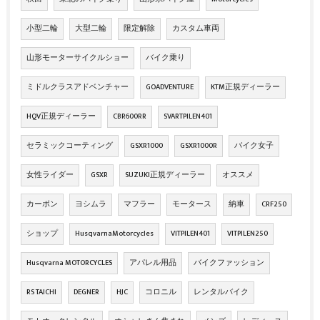
小型二輪
大型二輪
限定解除
カスタム車両
山形モーターサイクルショー
バイク乗り
ミドルクラスアドベンチャー
GOADVENTURE
KTM正規ディーラー
HQV正規ディーラー
CBR600RR
SVARTPILEN401
セラミックコーティング
GSXR1000
GSXR1000R
バイク女子
女性ライダー
GSXR
SUZUKI正規ディーラー
オススメ
カーボン
ヨシムラ
マフラー
モータース
納車
CRF250
ショップ
HusqvarnaMotorcycles
VITPILEN401
VITPILEN250
Husqvarna MOTORCYCLES
アパレル用品
バイクファッション
RS TAICHI
DEGNER
HJC
コロニル
レンタルバイク