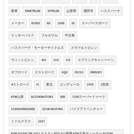
新車
SVARTPILEN
VITPILEN
山形県
酒田市
ハスクバーナ
メーカー
R1000
K6
2006
SS
スーパースポーツ
リッターバイク
フルカウル
中古車
ハスクバーナ・モーターサイクルズ
スヴァルトピレン
ヴィットピレン
401
250
125
スプリングキャンペーン
オフロード
２ストローク
HQV
FE250
ENDURO
4ストローク
FI
東北
エンデューロ
2019
2気筒
KTM山形
SUZUKIMOTORS
SDR
1290スーパードゥーク
1290SUPERDUKER
SZUKI MOTORS
バイクアドベンチャー
ミドルクラス
2021
KTM 150 EXC TPI 2022 カスタム紹介♪山形県 KTM正規ディーラー SUZUKI