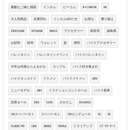
素敵なご縁に感謝
インカム
ビーコム
B+COM 6X
6X
大人気商品
在庫切れ
インカムGETだぜ
お得な
乗り換え
ZRX1200R
VF1000R
W650
アクセサリー
秋田市
福島県
お財布
財布
ウォレット
楽
便利
バイクアクセサリー
バレンタイン
バレンタインイベント
バイクバレンタイン
今年は何個もらえるかな
カップル
バイク好き集まれ
バイクカッコイイ
イケメン
バイクイケメン
ADV
ニューモデル
ABS
トラクションコントロール
バイク新車
決算セール
ZRX
1200
さかたし
R1200GS
701スーパーモト
スーパーモト
701エンデューロ
TE
FE
150EXC TPI
CBR
SPEED
TRIPLE
トライアンフ
ｽｽﾞｷﾓｰﾀｰｽ