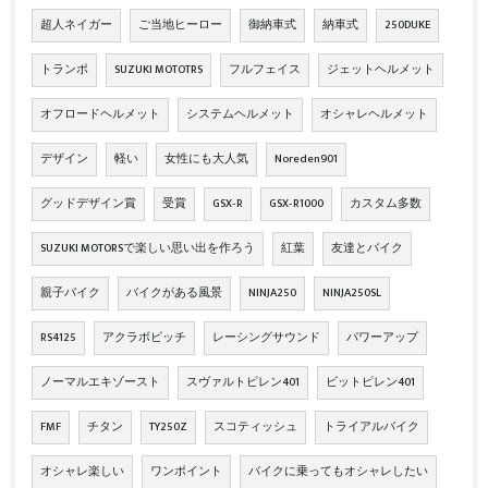
超人ネイガー
ご当地ヒーロー
御納車式
納車式
250DUKE
トランポ
SUZUKI MOTOTRS
フルフェイス
ジェットヘルメット
オフロードヘルメット
システムヘルメット
オシャレヘルメット
デザイン
軽い
女性にも大人気
Noreden901
グッドデザイン賞
受賞
GSX‐R
GSX‐R1000
カスタム多数
SUZUKI MOTORSで楽しい思い出を作ろう
紅葉
友達とバイク
親子バイク
バイクがある風景
NINJA250
NINJA250SL
RS4125
アクラボビッチ
レーシングサウンド
パワーアップ
ノーマルエキゾースト
スヴァルトピレン401
ビットピレン401
FMF
チタン
TY250Z
スコティッシュ
トライアルバイク
オシャレ楽しい
ワンポイント
バイクに乗ってもオシャレしたい