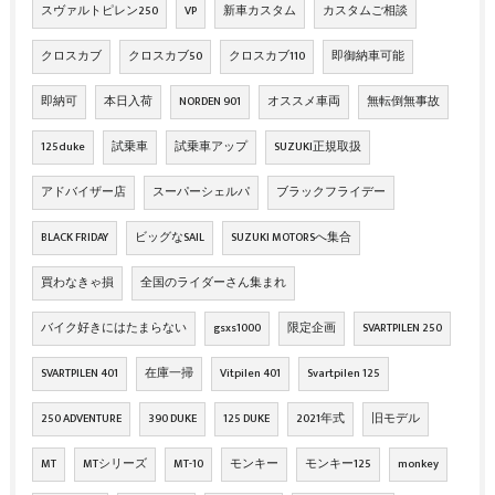
スヴァルトピレン250
VP
新車カスタム
カスタムご相談
クロスカブ
クロスカブ50
クロスカブ110
即御納車可能
即納可
本日入荷
NORDEN 901
オススメ車両
無転倒無事故
125duke
試乗車
試乗車アップ
SUZUKI正規取扱
アドバイザー店
スーパーシェルパ
ブラックフライデー
BLACK FRIDAY
ビッグなSAIL
SUZUKI MOTORSへ集合
買わなきゃ損
全国のライダーさん集まれ
バイク好きにはたまらない
gsxs1000
限定企画
SVARTPILEN 250
SVARTPILEN 401
在庫一掃
Vitpilen 401
Svartpilen 125
250 ADVENTURE
390 DUKE
125 DUKE
2021年式
旧モデル
MT
MTシリーズ
MT-10
モンキー
モンキー125
monkey