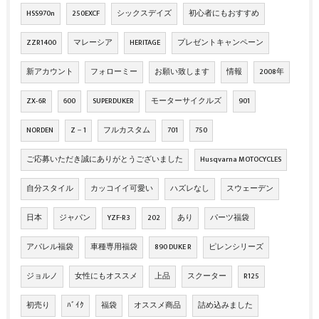
HSS970n
250EXCF
シックスデイズ
初心者にもおすすめ
ZZR1400
マレーシア
HERITAGE
プレゼントキャンペーン
新アカウント
フォローミー
お願い致します
情報
2008年
ZX‐6R
600
SUPERDUKER
モーターサイクルズ
901
NORDEN
Z－1
フルカスタム
701
750
ご応募いただき誠にありがとうございました
Husqvarna MOTOCYCLES
自分スタイル
カッコイイ可愛い
ハズレなし
スウェーデン
日本
ジャパン
YZF-R3
202
あり
パーツ福袋
アパレル福袋
車種専用福袋
890 DUKE R
ピレンシリーズ
ジョルノ
女性にもオススメ
上品
スクーター
R125
初売り
ﾊﾞｲｸ
福袋
オススメ商品
詰め込みました