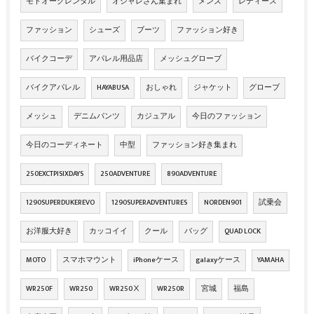
モトオークレンタル
オシャレさん集まれ
メンズ
レディース
ファッション
シューズ
ブーツ
ファッション好き
バイクコーデ
アパレル用品店
メッシュグローブ
バイクアパレル
HAYABUSA
おしゃれ
ジャケット
グローブ
メッシュ
デニムパンツ
カジュアル
今日のファッション
今日のコーディネート
中型
ファッション好き集まれ
250EXCTPISIXDAYS
250ADVENTURE
890ADVENTURE
1290SUPERDUKEREVO
1290SUPERADVENTURES
NORDEN901
試乗会
お洋服大好き
カッコイイ
クール
バッグ
QUAD LOCK
MOTO
スマホマウント
iPhoneケース
galaxyケース
YAMAHA
WR250F
WR250
WR250Ⅹ
WR250R
宮城
福島