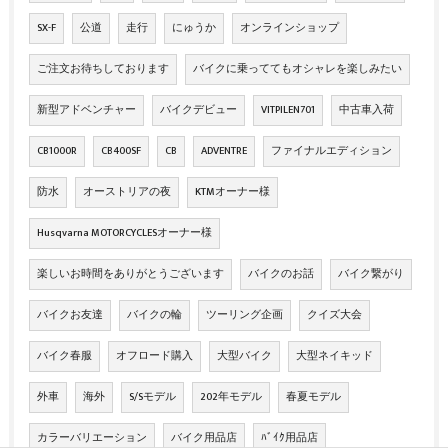
SX-F
公道
走行
にゅうか
オンラインショップ
ご注文お待ちしております
バイクに乗っててもオシャレを楽しみたい
新型アドベンチャー
バイクデビュー
VITPILEN701
中古車入荷
CB1000R
CB400SF
CB
ADVENTRE
ファイナルエディション
防水
オーストリアの夜
KTMオーナー様
Husqvarna MOTORCYCLESオーナー様
楽しいお時間をありがとうございます
バイクのお話
バイク繋がり
バイクお友達
バイクの輪
ツーリング企画
クイズ大会
バイク春服
オフロード購入
大型バイク
大型ネイキッド
外車
海外
S/Sモデル
202年モデル
春夏モデル
カラーバリエーション
バイク用品店
ﾊﾞｲｸ用品店