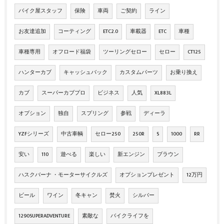
バイク屋スタッフ
保険
車両
ご契約
ライン
お友達追加
コーティング
ETC2.0
車載器
ETC
車種
車種専用
オフロード福袋
ツーリングセロー
セロー
CT125
ハンターカブ
キャッシュバック
カスタムパーツ
お乗り換え
カブ
スーパーカブプロ
ビジネス
人気
XL883L
オプション
独自
スプリング
参戦
ディーラ
YZFシリーズ
中古車輌
セロー250
250R
S
1000
RR
安い
110
遊べる
楽しい
新エンジン
ブラウン
ハスクバーナ ・モーターサイクルズ
オプションプレゼント
12万円
ビール
ワイン
冬キャン
焚火
シルバー
1290SUPERADVENTURE
素敵な
バイクライフを