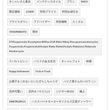
オシャレさん集合
メンテナンスオイル
ブラシ
SV650
限定価格
250EXC
特別プライス
特別お値引き
プライスダウン
アドバイザー
特別価格
たくさん
701SUPERMOTO
県外
#701supermoto #svartpilen401#wr250f #ktm #ktmj #husqvarnamotorcycles
#supermoto #supermotolifestyle #bike #bikelifestyle #bikelove #bikeride
#motorcycle
スバルトピレン
バイクのある生活
オシャレフォト
綺麗
Happy Halloween
Trick or Treat
お菓子をくれないといたずらしちゃうぞ
バイク屋さんのハロウィン
店内可愛い
店内オバケだらけ
ジクサーSF250
極上
SVARTPILEN125
ハスクバーナモーターサイクルズ正規ディーラー