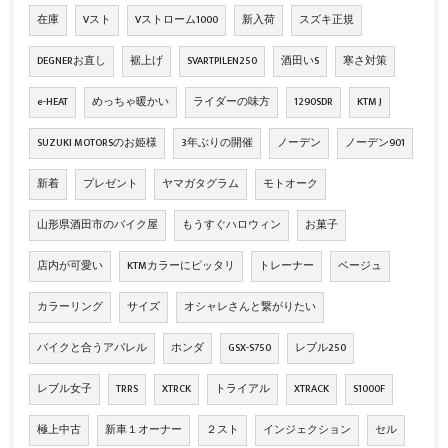
在庫
Vスト
Vストローム1000
新入荷
スズキ正規
DEGNERお直し
裾上げ
SVARTPILEN250
酒田いS
寒さ対策
e-HEAT
めっちゃ暖かい
ライダーの味方
1290SDR
KTM J
SUZUKI MOTORSのお姫様
3年ぶりの開催
ノーデン
ノーデン901
新着
プレゼント
ヤマガタグラム
モトオーク
山形県酒田市のバイク屋
もうすぐハロウィン
お菓子
店内が可愛い
KTMカラーにピッタリ
トレーナー
ベージュ
カラーリング
サイズ
オシャレさんと繋がりたい
バイクと合うアパレル
ホンダ
GSX-S750
レブル250
レブル女子
TRRS
XTRCK
トライアル
XTRACK
S1000F
極上中古
新車１オーナー
２スト
インジェクション
セル