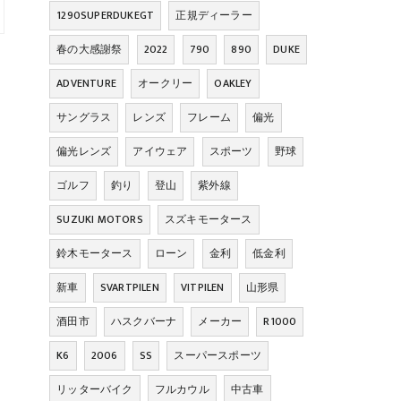
1290SUPERDUKEGT
正規ディーラー
春の大感謝祭
2022
790
890
DUKE
ADVENTURE
オークリー
OAKLEY
サングラス
レンズ
フレーム
偏光
偏光レンズ
アイウェア
スポーツ
野球
ゴルフ
釣り
登山
紫外線
SUZUKI MOTORS
スズキモータース
鈴木モータース
ローン
金利
低金利
新車
SVARTPILEN
VITPILEN
山形県
酒田市
ハスクバーナ
メーカー
R1000
K6
2006
SS
スーパースポーツ
リッターバイク
フルカウル
中古車