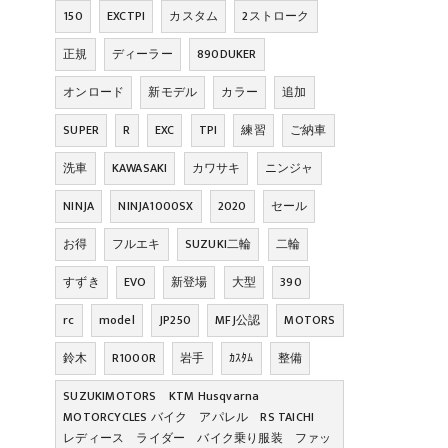
150
EXCTPI
カスタム
2ストローク
正規
ディーラー
890DUKER
オンロード
新モデル
カラー
追加
SUPER
R
EXC
TPI
練習
ご納車
洗車
KAWASAKI
カワサキ
ニンジャ
NINJA
NINJA1000SX
2020
セール
お得
フルエキ
SUZUKI二輪
二輪
すずき
EVO
新登場
大型
390
rc
model
JP250
MFJ公認
MOTORS
鈴木
R1000R
岩手
ｶｽﾀﾑ
整備
SUZUKIMOTORS KTM Husqvarna
MOTORCYCLES バイク アパレル RS TAICHI
レディース ライダー バイク乗り服装 ファッ