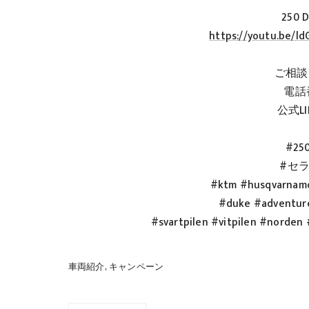
250
https://youtu.be/
ご相談
電話番
公式LIN
#25
#セ
#ktm #husqvarn
#duke #adventur
#svartpilen #vitpilen #n
車両紹介
キャンペーン