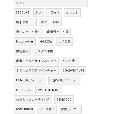
ション
390DUKE
新潟
ホワイト
オレンジ
山形県酒田市
青森
秋田
東北のバイク乗り
山形県バイク屋
Motorcycles
小型二輪
大型二輪
限定解除
カスタム車両
山形モーターサイクルショー
バイク乗り
ミドルクラスアドベンチャー
GOADVENTURE
KTM正規ディーラー
HQV正規ディーラー
CBR600RR
SVARTPILEN401
セラミックコーティング
GSXR1000
GSXR1000R
バイク女子
女性ライダー