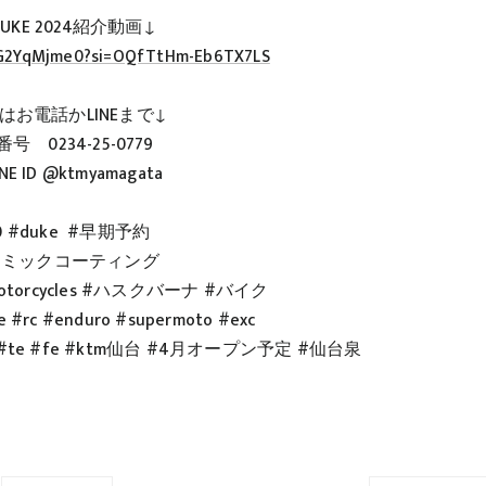
 DUKE 2024紹介動画↓
ldG2YqMjme0?si=OQfTtHm-Eb6TX7LS
はお電話かLINEまで↓
号 0234-25-0779
E ID @ktmyamagata
0 #duke #早期予約
ラミックコーティング
amotorcycles #ハスクバーナ #バイク
e #rc #enduro #supermoto #exc
orden #te #fe #ktm仙台 #4月オープン予定 #仙台泉