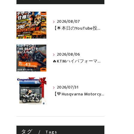
2026/08/07
【🌟本日のYouTube投稿完了🌟】 🔥390 ADVENTURE R × KTM山形 オリジナルデカール仕様誕生🔥
2026/08/06
🔥KTMハイパフォーマンスネイキッドがお得に手に入るチャンス🔥
2026/07/31
【💙Husqvarna Motorcycles / NORDEN 901💙】 ご納車おめでとうございます🎉✨
タグ
Tags