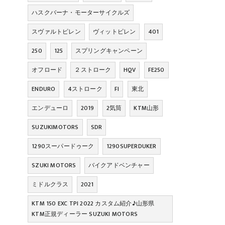
ハスクバーナ・モーターサイクルズ
スヴァルトピレン
ヴィットピレン
401
250
125
スプリングキャンペーン
オフロード
２ストローク
HQV
FE250
ENDURO
4ストローク
FI
東北
エンデューロ
2019
2気筒
KTM山形
SUZUKIMOTORS
SDR
1290スーパードゥーク
1290SUPERDUKER
SZUKI MOTORS
バイクアドベンチャー
ミドルクラス
2021
KTM 150 EXC TPI 2022 カスタム紹介♪山形県
KTM正規ディーラー SUZUKI MOTORS