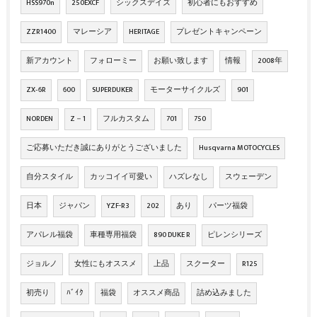
HSS970n
250EXCF
シックスデイズ
初心者にもおすすめ
ZZR1400
マレーシア
HERITAGE
プレゼントキャンペーン
新アカウント
フォローミー
お願い致します
情報
2008年
ZX‐6R
600
SUPERDUKER
モーターサイクルズ
901
NORDEN
Z－1
フルカスタム
701
750
ご応募いただき誠にありがとうございました
Husqvarna MOTOCYCLES
自分スタイル
カッコイイ可愛い
ハズレなし
スウェーデン
日本
ジャパン
YZF-R3
202
あり
パーツ福袋
アパレル福袋
車種専用福袋
890 DUKE R
ピレンシリーズ
ジョルノ
女性にもオススメ
上品
スクーター
R125
初売り
ﾊﾞｲｸ
福袋
オススメ商品
詰め込みました