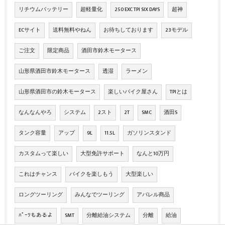
リチウムバッテリー
超軽量化
250 EXC TPI SIX DAYS
超神
ECサイト
送料無料やねん
お待ちしております
23モデル
ご注文
限定商品
酒田市鈴木モータース
山形県酒田市鈴木モータース
透湿
ラーメン
山形県酒田市の鈴木モータース
楽しいバイク屋さん
TPIとは
なんなんやろ
システム
2スト
2T
SMC
酒田S
タンク容量
アップ
9L
11.5L
ガソリンスタンド
カスタムって楽しい
大型免許サポート
なんと10万円
これはチャンス
バイクを楽しもう
大型楽しい
ロングツーリング
みんなでツーリング
アパレル商品
ﾊﾟｰﾂもあるよ
SMT
分離給油システム
分離
給油