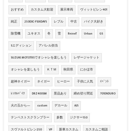
おすすめ
カスタム大歓迎
展示車両
ヴィットピレン401
純正
250EXC-FSIXDAYS
レブル
中古
バイク大好き
除雪機
ユキオス
冬
雪
RnineT
Urban
GS
Sエディション
アパレル担当
SUZUKI MOTOTRSでオシャレを楽しもう
レザージャケット
オシャレを楽しもう
ＫＴＭ
秋田県
にかほ市
超神ネイガー
ネイガー
ヒーロー
子供に人気
ｲﾍﾞﾝﾄ
ﾚﾝﾀﾙﾊﾞｲｸ
DRZ400SM
景品あり
締め切り間近
701ENDURO
火の玉から―
custom
デカール
AJS
テンペストスクランブラー
多数
ジクサー150
スヴァルトピレン250
VP
新車カスタム
カスタムご相談