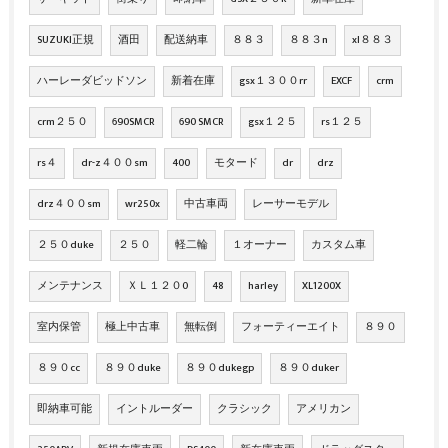
SUZUKI正規
酒田
配送納車
８８３
８８３n
xl８８３
ハーレーダビッドソン
新着在庫
gsx１３００rr
EXCF
crm
crm２５０
690SMCR
690 SMCR
gsx１２５
rs１２５
rs４
dr-z４００sm
400
モタード
dr
drz
drz４００sm
wr250x
中古車両
レーサーモデル
２５０duke
２５０
軽二輪
１オーナー
カスタム車
メンテナンス
ＸＬ１２０0
48
harley
XL1200X
室内保管
極上中古車
無転倒
フォーティーエイト
８９０
８９０cc
８９０duke
８９０dukegp
８９０duker
即納車可能
イントルーダー
クラシック
アメリカン