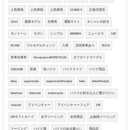
人気車両
人気車両
人気車両
250EXC-F
正規代理店
2023
最新モデル
在庫有
通販サイト
オシャレ大好き
モノトーン
モダン
シンプル
NEWERA
ニューエラ
CAP
RC390
フルモデルチェンジ
入荷
店頭実車あり
TE250
実車在庫有
Husqvarna MOTRCYCLES
オフロードゴーグル
GSX250R
若者
初バイク
バイクライフ
バイク用品
ktmj
supermoto
supermotolifestyle
bike
bikelifestyle
bikelove
bikeride
motorcycle
バイクが好きな人と繋がりたい
rstaichi
アドベンチャー
アドベンチャーフェア
JTB
JTBギフトカード
女子ツーリング
女性限定
お姫様ツーリング
ツーリング
バイク屋
バイクのある暮らし
用品店