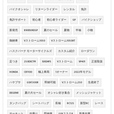
バイクオシャレ
リターンライダー
レンタル
免許
免許サポート
初心者
初心者ライダー
GP
バイクショップ
新発売
890DUKEGP
夏のセール
夏物
半袖
小物
御納車
Vストローム1050
Vストローム1050XT
ハスクバーナ モーターサイクルズ
カスタム紹介
ローダウン
足つき
250EXCTPI
SIXDAYS
Vストローム
SP401
正規取扱
HONDA
CB1100
極上車両
1オーナー
2022年モデル
ハヤブサ
GSX1300R
即納可能
Vストローム250
生産終了
DEGENR
夏の大セール
オシャレ好き集合
メッシュジャケット
タンクバッグ
シートバッグ
長袖
RC125
新型RC
レース
サーキット
街乗り
即納車
GSX２５０R
新車在庫