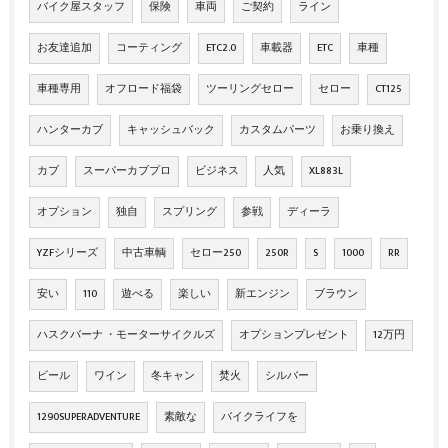
バイク屋スタッフ
保険
車両
ご契約
ライン
お友達追加
コーティング
ETC2.0
車載器
ETC
車種
車種専用
オフロード福袋
ツーリングセロー
セロー
CT125
ハンターカブ
キャッシュバック
カスタムパーツ
お乗り換え
カブ
スーパーカブプロ
ビジネス
人気
XL883L
オプション
独自
スプリング
参戦
ディーラ
YZFシリーズ
中古車輌
セロー250
250R
S
1000
RR
安い
110
遊べる
楽しい
新エンジン
ブラウン
ハスクバーナ ・モーターサイクルズ
オプションプレゼント
12万円
ビール
ワイン
冬キャン
焚火
シルバー
1290SUPERADVENTURE
素敵な
バイクライフを