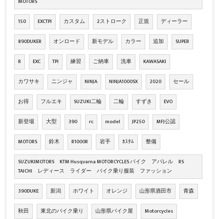
MOTORS
150
EXCTPI
カスタム
2ストローク
正規
ディーラー
890DUKER
オンロード
新モデル
カラー
追加
SUPER
R
EXC
TPI
練習
ご納車
洗車
KAWASAKI
カワサキ
ニンジャ
NINJA
NINJA1000SX
2020
セール
お得
フルエキ
SUZUKI二輪
二輪
すずき
EVO
新登場
大型
390
rc
model
JP250
MFJ公認
MOTORS
鈴木
R1000R
岩手
ｶｽﾀﾑ
整備
SUZUKIMOTORS KTM Husqvarna MOTORCYCLES バイク アパレル RS
TAICHI レディース ライダー バイク乗り服装 ファッション
390DUKE
新潟
ホワイト
オレンジ
山形県酒田市
青森
秋田
東北のバイク乗り
山形県バイク屋
Motorcycles