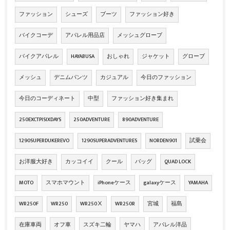
ファッション
シューズ
ブーツ
ファッション好き
バイクコーデ
アパレル用品店
メッシュグローブ
バイクアパレル
HAYABUSA
おしゃれ
ジャケット
グローブ
メッシュ
デニムパンツ
カジュアル
今日のファッション
今日のコーディネート
中型
ファッション好き集まれ
250EXCTPISIXDAYS
250ADVENTURE
890ADVENTURE
1290SUPERDUKEREVO
1290SUPERADVENTURES
NORDEN901
試乗会
お洋服大好き
カッコイイ
クール
バッグ
QUAD LOCK
MOTO
スマホマウント
iPhoneケース
galaxyケース
YAMAHA
WR250F
WR250
WR250Ⅹ
WR250R
宮城
福島
在庫車両
オフ車
スズキ二輪
ヤマハ
アパレル洋品