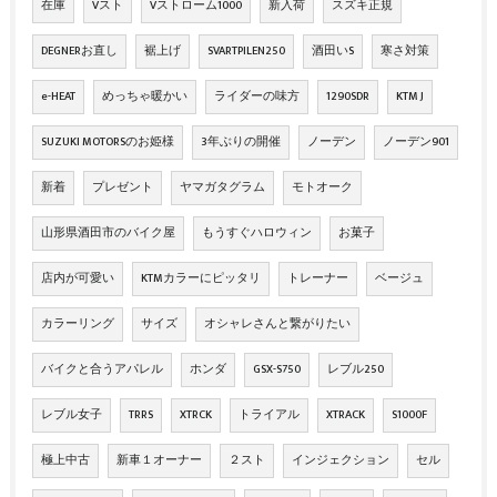
在庫
Vスト
Vストローム1000
新入荷
スズキ正規
DEGNERお直し
裾上げ
SVARTPILEN250
酒田いS
寒さ対策
e-HEAT
めっちゃ暖かい
ライダーの味方
1290SDR
KTM J
SUZUKI MOTORSのお姫様
3年ぶりの開催
ノーデン
ノーデン901
新着
プレゼント
ヤマガタグラム
モトオーク
山形県酒田市のバイク屋
もうすぐハロウィン
お菓子
店内が可愛い
KTMカラーにピッタリ
トレーナー
ベージュ
カラーリング
サイズ
オシャレさんと繋がりたい
バイクと合うアパレル
ホンダ
GSX-S750
レブル250
レブル女子
TRRS
XTRCK
トライアル
XTRACK
S1000F
極上中古
新車１オーナー
２スト
インジェクション
セル