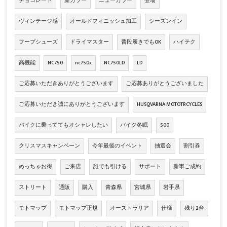
チョコレート
新カラー
ニューカラー
登場
ヴィンテージ感
オールドフィニッシュ加工
シーズンイン
フープシューズ
ドライマスター
普段履きでもOK
ハイテク
高機能
NC750
nc750x
NC750LD
LD
ご応募いただきありがとうございます
ご応募ありがとうございました
ご応募いただき誠にありがとうございます
HUSQVARNA MOTOTRCYCLES
バイクに乗っててもオシャレしたい
バイク冬眠
500
クリスマスキャンペーン
今年最後のイベント
抽選会
割引券
めっちゃお得
ご来店
誰でも引ける
サポート
新車ご成約
ストリート
通販
購入
青森県
宮城県
岩手県
モトマップ
モトマップ正規
オーストラリア
仕様
残り2台