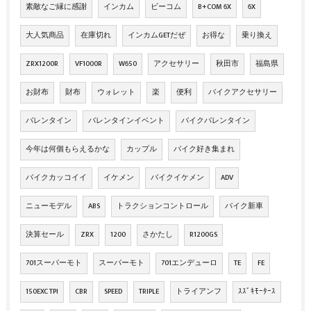
素敵なご縁に感謝
インカム
ビーコム
B+COM 6X
6X
大人気商品
在庫切れ
インカムGETだぜ
お得な
乗り換え
ZRX1200R
VF1000R
W650
アクセサリー
秋田市
福島県
お財布
財布
ウォレット
楽
便利
バイクアクセサリー
バレンタイン
バレンタインイベント
バイクバレンタイン
今年は何個もらえるかな
カップル
バイク好き集まれ
バイクカッコイイ
イケメン
バイクイケメン
ADV
ニューモデル
ABS
トラクションコントロール
バイク新車
決算セール
ZRX
1200
さかたし
R1200GS
701スーパーモト
スーパーモト
701エンデューロ
TE
FE
150EXC TPI
CBR
SPEED
TRIPLE
トライアンフ
ｽｽﾞｷﾓｰﾀｰｽ