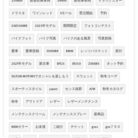
250ADV
新規在庫車両
DS400
新在庫車両
ドラッグスター
ドラスタ
ワインレッド
Sモール
受注開始
予約
GSX1300RR
2023年モデル
期間限定
フォトコンテスト
バイクフォト
バイク写真
バイクのある風景
写真投稿
愛車
愛車投稿
S1000RR
BMW
レッツバスケット
原付
2021年モデル
新古車
SP125
SP250
Z900RS
ネット予約
SUZUKI MOTORSでオシャレを楽しもう
スウェット
秋冬コーデ
スポーティスタイル
japan
センス抜群
A/W
秋冬カタログ
秋冬
アウトドア
レザー
レザーメンテナンス
メンテナンスクリーム
メンテナンススプレー
新商品
NEWカラー
お友達
ご紹介
チケット
gsxs
gsx７５０