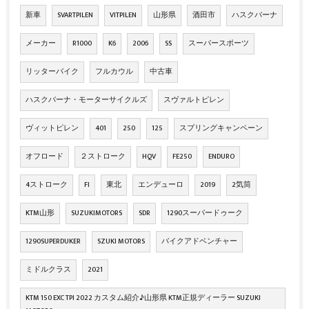
新車
SVARTPILEN
VITPILEN
山形県
酒田市
ハスクバーナ
メーカー
R1000
K6
2006
SS
スーパースポーツ
リッターバイク
フルカウル
中古車
ハスクバーナ・モーターサイクルズ
スヴァルトピレン
ヴィットピレン
401
250
125
スプリングキャンペーン
オフロード
２ストローク
HQV
FE250
ENDURO
4ストローク
FI
東北
エンデューロ
2019
2気筒
KTM山形
SUZUKIMOTORS
SDR
1290スーパードゥーク
1290SUPERDUKER
SZUKI MOTORS
バイクアドベンチャー
ミドルクラス
2021
KTM 150 EXC TPI 2022 カスタム紹介♪山形県 KTM正規ディーラー SUZUKI