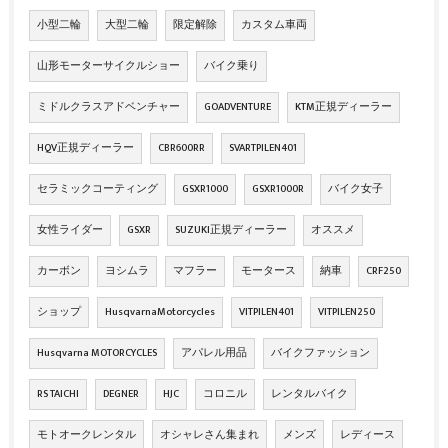
小型二輪
大型二輪
限定解除
カスタム車両
山形モーターサイクルショー
バイク乗り
ミドルクラスアドベンチャー
GOADVENTURE
KTM正規ディーラー
HQV正規ディーラー
CBR600RR
SVARTPILEN401
セラミックコーティング
GSXR1000
GSXR1000R
バイク女子
女性ライダー
GSXR
SUZUKI正規ディーラー
オススメ
カーボン
ヨシムラ
マフラー
モータース
納車
CRF250
ショップ
HusqvarnaMotorcycles
VITPILEN401
VITPILEN250
Husqvarna MOTORCYCLES
アパレル用品
バイクファッション
RS TAICHI
DEGNER
HJC
コロニル
レンタルバイク
モトオークレンタル
オシャレさん集まれ
メンズ
レディース