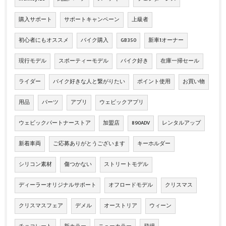
購入サポート
サポートキャンペーン
上級者
初心者にもオススメ
バイク購入
GB350
新車1オーナー
現行モデル
スポーティーモデル
バイク好き
在庫一掃セール
ライダー
バイク好きな人と繋がりたい
ポイント使用
お買い物
用品
パーツ
アプリ
ウェビックアプリ
ウェビックパートナーストア
加盟店
890ADV
レンタルアップ
新着車両
ご応募ありがとうございます
キーホルダー
シリコン素材
傷つかない
ストリートモデル
ディーラーオリジナルサポート
オフロードモデル
クリスマス
クリスマスフェア
デメル
オーストリア
ウィーン