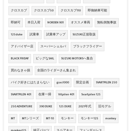
クロスカブ
クロスカブ50
クロスカブ110
即御納車可能
即納可
本日入荷
NORDEN 901
オススメ車両
無転倒無事故
125duke
試乗車
試乗車アップ
SUZUKI正規取扱
アドバイザー店
スーパーシェルパ
ブラックフライデー
BLACK FRIDAY
ビッグなSAIL
SUZUKI MOTORSへ集合
買わなきゃ損
全国のライダーさん集まれ
バイク好きにはたまらない
gsxs1000
限定企画
SVARTPILEN 250
SVARTPILEN 401
在庫一掃
Vitpilen 401
Svartpilen 125
250 ADVENTURE
390 DUKE
125 DUKE
2021年式
旧モデル
MT
MTシリーズ
MT-10
モンキー
モンキー125
monkey
monkey125
純正パーツ
スペアキー
フェンダーレス