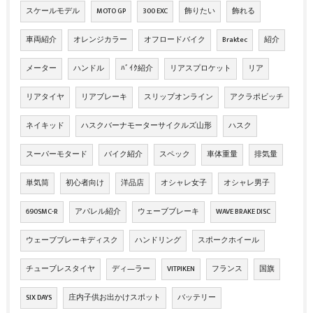
スケールモデル
MOTO GP
300 EXC
飾りたい
飾れる
車両紹介
オレンジカラー
オフロードバイク
Braktec
紹介
メーター
ハンドル
ﾊﾞｲｸ紹介
リアスプロケット
リア
リアタイヤ
リアブレーキ
スリップオンライン
アクラポビッチ
ネイキッド
ハスクバーナモーターサイクルズ山形
ハスク
スーパーモタード
バイク紹介
スペック
車体重量
排気量
単気筒
初心者向け
洋品店
オシャレ女子
オシャレ男子
690SMC-R
アパレル紹介
ウェーブブレーキ
WAVE BRAKE DISC
ウェーブブレーキディスク
ハンドリング
スポークホイール
チューブレスタイヤ
ディ―ラー
VITPIKEN
フランス
国旗
SIX DAYS
庄内子供お出かけスポット
バッテリー