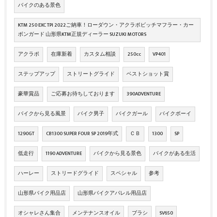
バイクのある景色
KTM 250 EXC TPI 2022ご納車！ローダウン・アクラポビッチマフラー・カー
ボンガード 山形県KTM正規ディーラー SUZUKI MOTORS
アクラポ
在庫新着
カスタム相談
250cc
VP401
ステップアップ
ストリートグライド
ベストショット賞
豪華賞品
ご応募お待ちしております
390ADVENTURE
バイクから見る風景
バイク男子
バイクガール
バイクボーイ
1290GT
CB1300 SUPER FOUR SP 2019年式
ＣＢ
1300
SP
低走行
1190 ADVENTURE
バイクから見る景色
バイクがある生活
ハーレー
ストリードグライド
スペシャル
参考
山形県バイク用品店
山形県バイクアパレル用品店
オシャレさん集合
メンテナンスオイル
ブラシ
SV650