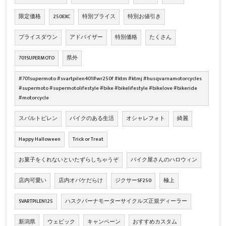
限定価格
250EXC
特別プライス
特別お値引き
プライスダウン
アドバイザー
特別価格
たくさん
701SUPERMOTO
県外
#701supermoto #svartpilen401#wr250f #ktm #ktmj #husqvarnamotorcycles
#supermoto #supermotolifestyle #bike #bikelifestyle #bikelove #bikeride
#motorcycle
スバルトピレン
バイクのある生活
オシャレフォト
綺麗
Happy Halloween
Trick or Treat
お菓子をくれないといたずらしちゃうぞ
バイク屋さんのハロウィン
店内可愛い
店内オバケだらけ
ジクサーSF250
極上
SVARTPILEN125
ハスクバーナモーターサイクルズ正規ディーラー
新潟県
ウェビック
キャンペーン
おすすめカスタム