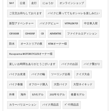
SX-F
公道
走行
にゅうか
オンラインショップ
ご注文お待ちしております
バイクに乗っててもオシャレを楽しみたい
新型アドベンチャー
バイクデビュー
VITPILEN701
中古車入荷
CB1000R
CB400SF
CB
ADVENTRE
ファイナルエディション
防水
オーストリアの夜
KTMオーナー様
Husqvarna MOTORCYCLESオーナー様
楽しいお時間をありがとうございます
バイクのお話
バイク繋がり
バイクお友達
バイクの輪
ツーリング企画
クイズ大会
バイク春服
オフロード購入
大型バイク
大型ネイキッド
外車
海外
S/Sモデル
202年モデル
春夏モデル
カラーバリエーション
バイク用品店
ﾊﾞｲｸ用品店