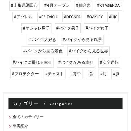
#山形県酒田市
#4月オープン
#仙台泉
#KTMSENDAI
#アパレル
#RS TAICHI
#DEGNER
#OAKLEY
#HJC
#オシャレ男子
#バイク男子
#バイク女子
#バイク大好き
#バイクから見る風景
#バイクから見る景色
#バイクから見る世界
#バイクに乗れる幸せ
#バイクがある幸せ
#安全運転
#プロテクター
#チェスト
#背中
#旨
#肘
#膝
カテゴリー
Categories
全てのカテゴリー
車両紹介