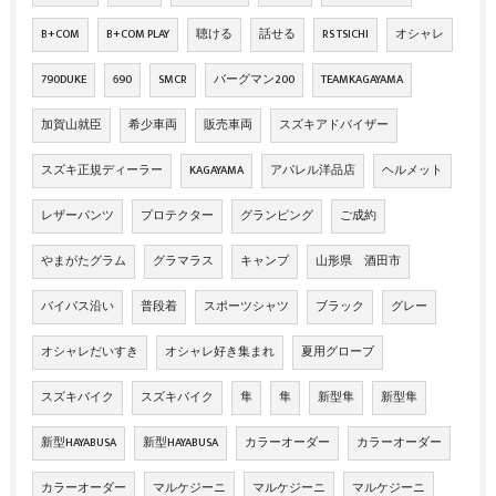
B+COM
B+COM PLAY
聴ける
話せる
RS TSICHI
オシャレ
790DUKE
690
SMCR
バーグマン200
TEAMKAGAYAMA
加賀山就臣
希少車両
販売車両
スズキアドバイザー
スズキ正規ディーラー
KAGAYAMA
アパレル洋品店
ヘルメット
レザーパンツ
プロテクター
グランピング
ご成約
やまがたグラム
グラマラス
キャンプ
山形県 酒田市
バイパス沿い
普段着
スポーツシャツ
ブラック
グレー
オシャレだいすき
オシャレ好き集まれ
夏用グローブ
スズキバイク
スズキバイク
隼
隼
新型隼
新型隼
新型HAYABUSA
新型HAYABUSA
カラーオーダー
カラーオーダー
カラーオーダー
マルケジーニ
マルケジーニ
マルケジーニ