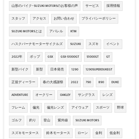
山形のバイク･SUZUKI MOTORSのお客様の声
サービス
採用情報
スタッフ
アクセス
お問い合わせ
プライバシーポリシー
SUZUKI MOTORSとは
アパレル
KTM
ハスクバーナモーターサイクルズ
SUZUKI
スズキ
イベント
2022年
ポップ
GSX
GSX-S1000GT
S1000GT
GT
新型バイク
新型
日本発売
1290
1290SUPERDUKEGT
正規ディーラー
春の大感謝祭
2022
790
890
DUKE
ADVENTURE
オークリー
OAKLEY
サングラス
レンズ
フレーム
偏光
偏光レンズ
アイウェア
スポーツ
野球
ゴルフ
釣り
登山
紫外線
SUZUKI MOTORS
スズキモータース
鈴木モータース
ローン
金利
低金利