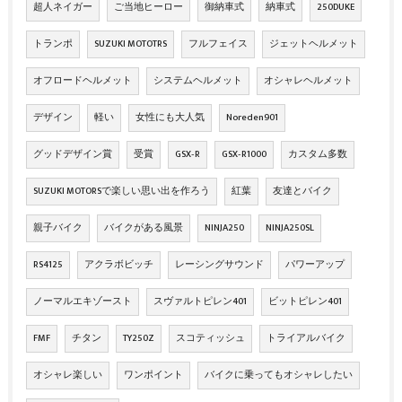
超人ネイガー
ご当地ヒーロー
御納車式
納車式
250DUKE
トランポ
SUZUKI MOTOTRS
フルフェイス
ジェットヘルメット
オフロードヘルメット
システムヘルメット
オシャレヘルメット
デザイン
軽い
女性にも大人気
Noreden901
グッドデザイン賞
受賞
GSX‐R
GSX‐R1000
カスタム多数
SUZUKI MOTORSで楽しい思い出を作ろう
紅葉
友達とバイク
親子バイク
バイクがある風景
NINJA250
NINJA250SL
RS4125
アクラボビッチ
レーシングサウンド
パワーアップ
ノーマルエキゾースト
スヴァルトピレン401
ビットピレン401
FMF
チタン
TY250Z
スコティッシュ
トライアルバイク
オシャレ楽しい
ワンポイント
バイクに乗ってもオシャレしたい