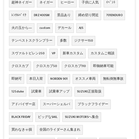
超神ネイガー
ネイガー
ヒーロー
子供に人気
ｲﾍﾞﾝﾄ
ﾚﾝﾀﾙﾊﾞｲｸ
DRZ400SM
景品あり
締め切り間近
701ENDURO
火の玉から―
custom
デカール
AJS
テンペストスクランブラー
多数
ジクサー150
スヴァルトピレン250
VP
新車カスタム
カスタムご相談
クロスカブ
クロスカブ50
クロスカブ110
即御納車可能
即納可
本日入荷
NORDEN 901
オススメ車両
無転倒無事故
125duke
試乗車
試乗車アップ
SUZUKI正規取扱
アドバイザー店
スーパーシェルパ
ブラックフライデー
BLACK FRIDAY
ビッグなSAIL
SUZUKI MOTORSへ集合
買わなきゃ損
全国のライダーさん集まれ