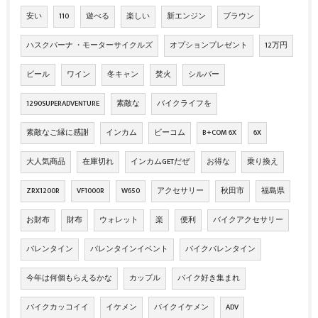
安い
110
遊べる
楽しい
新エンジン
ブラウン
ハスクバーナ ・モーターサイクルズ
オプションプレゼント
12万円
ビール
ワイン
冬キャン
焚火
シルバー
1290SUPERADVENTURE
素敵な
バイクライフを
素敵なご縁に感謝
インカム
ビーコム
B+COM 6X
6X
大人気商品
在庫切れ
インカムGETだぜ
お得な
乗り換え
ZRX1200R
VF1000R
W650
アクセサリー
秋田市
福島県
お財布
財布
ウォレット
楽
便利
バイクアクセサリー
バレンタイン
バレンタインイベント
バイクバレンタイン
今年は何個もらえるかな
カップル
バイク好き集まれ
バイクカッコイイ
イケメン
バイクイケメン
ADV