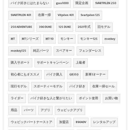
バイク好きにはたまらない
gsxs1000
限定企画
SVARTPILEN 250
SVARTPILEN 401
在庫一掃
Vitpilen 401
Svartpilen 125
250 ADVENTURE
390 DUKE
125 DUKE
2021年式
旧モデル
MT
MTシリーズ
MT-10
モンキー
モンキー125
monkey
monkey125
純正パーツ
スペアキー
フェンダーレス
購入サポート
サポートキャンペーン
上級者
初心者にもオススメ
バイク購入
GB350
新車1オーナー
現行モデル
スポーティーモデル
バイク好き
在庫一掃セール
ライダー
バイク好きな人と繋がりたい
ポイント使用
お買い物
用品
パーツ
アプリ
ウェビックアプリ
ウェビックパートナーストア
加盟店
890ADV
レンタルアップ