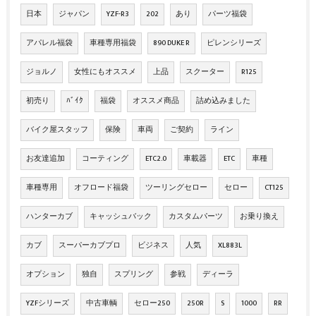
日本
ジャパン
YZF-R3
202
あり
パーツ福袋
アパレル福袋
車種専用福袋
890 DUKE R
ピレンシリーズ
ジョルノ
女性にもオススメ
上品
スクーター
R125
初売り
ﾊﾞｲｸ
福袋
オススメ商品
詰め込みました
バイク屋スタッフ
保険
車両
ご契約
ライン
お友達追加
コーティング
ETC2.0
車載器
ETC
車種
車種専用
オフロード福袋
ツーリングセロー
セロー
CT125
ハンターカブ
キャッシュバック
カスタムパーツ
お乗り換え
カブ
スーパーカブプロ
ビジネス
人気
XL883L
オプション
独自
スプリング
参戦
ディーラ
YZFシリーズ
中古車輌
セロー250
250R
S
1000
RR