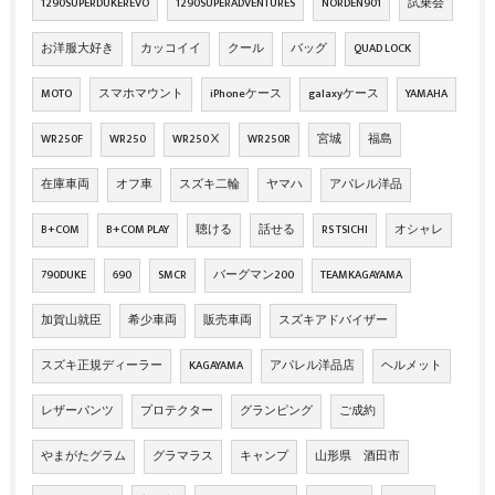
1290SUPERDUKEREVO
1290SUPERADVENTURES
NORDEN901
試乗会
お洋服大好き
カッコイイ
クール
バッグ
QUAD LOCK
MOTO
スマホマウント
iPhoneケース
galaxyケース
YAMAHA
WR250F
WR250
WR250Ⅹ
WR250R
宮城
福島
在庫車両
オフ車
スズキ二輪
ヤマハ
アパレル洋品
B+COM
B+COM PLAY
聴ける
話せる
RS TSICHI
オシャレ
790DUKE
690
SMCR
バーグマン200
TEAMKAGAYAMA
加賀山就臣
希少車両
販売車両
スズキアドバイザー
スズキ正規ディーラー
KAGAYAMA
アパレル洋品店
ヘルメット
レザーパンツ
プロテクター
グランピング
ご成約
やまがたグラム
グラマラス
キャンプ
山形県 酒田市