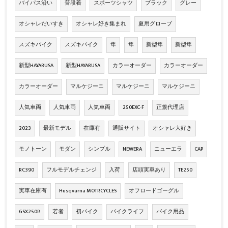
バイパス沿い
普段着
スポーツシャツ
ブラック
グレー
オシャレだいすき
オシャレ好き集まれ
夏用グローブ
スズキバイク
スズキバイク
隼
隼
新型隼
新型隼
新型HAYABUSA
新型HAYABUSA
カラーオーダー
カラーオーダー
カラーオーダー
マルケジーニ
マルケジーニ
マルケジーニ
人気車両
人気車両
人気車両
250EXC-F
正規代理店
2023
最新モデル
在庫有
通販サイト
オシャレ大好き
モノトーン
モダン
シンプル
NEWERA
ニューエラ
CAP
RC390
フルモデルチェンジ
入荷
店頭実車あり
TE250
実車在庫有
Husqvarna MOTRCYCLES
オフロードゴーグル
GSX250R
若者
初バイク
バイクライフ
バイク用品