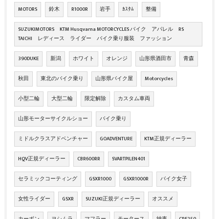
MOTORS
鈴木
R1000R
岩手
ｶｽﾀﾑ
整備
SUZUKIMOTORS KTM Husqvarna MOTORCYCLES バイク アパレル RS
TAICHI レディース ライダー バイク乗り服装 ファッション
390DUKE
新潟
ホワイト
オレンジ
山形県酒田市
青森
秋田
東北のバイク乗り
山形県バイク屋
Motorcycles
小型二輪
大型二輪
限定解除
カスタム車両
山形モーターサイクルショー
バイク乗り
ミドルクラスアドベンチャー
GOADVENTURE
KTM正規ディーラー
HQV正規ディーラー
CBR600RR
SVARTPILEN401
セラミックコーティング
GSXR1000
GSXR1000R
バイク女子
女性ライダー
GSXR
SUZUKI正規ディーラー
オススメ