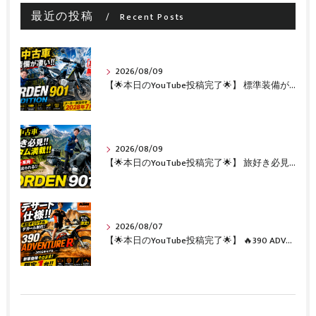
最近の投稿
Recent Posts
2026/08/09
【🌟本日のYouTube投稿完了🌟】 標準装備が凄い!!1オーナー・無転倒の極上中古車🔥 「NORDEN 901 EXPEDITION」が入荷いたしました✨ 【Husqvarna Motorcycles山形】
2026/08/09
【🌟本日のYouTube投稿完了🌟】 旅好き必見🔥!!カスタム満載の極上中古車！ 「NORDEN 901」が入荷いたしました✨【Husqvarna Motorcycles山形】
2026/08/07
【🌟本日のYouTube投稿完了🌟】 🔥390 ADVENTURE R × KTM山形 オリジナルデカール仕様誕生🔥