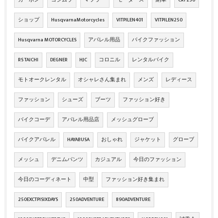
カーボン
ヨシムラ
マフラー
モータース
納車
CRF250
ショップ
HusqvarnaMotorcycles
VITPILEN401
VITPILEN250
Husqvarna MOTORCYCLES
アパレル用品
バイクファッション
RS TAICHI
DEGNER
HJC
コロニル
レンタルバイク
モトオークレンタル
オシャレさん集まれ
メンズ
レディース
ファッション
シューズ
ブーツ
ファッション好き
バイクコーデ
アパレル用品店
メッシュグローブ
バイクアパレル
HAYABUSA
おしゃれ
ジャケット
グローブ
メッシュ
デニムパンツ
カジュアル
今日のファッション
今日のコーディネート
中型
ファッション好き集まれ
250EXCTPISIXDAYS
250ADVENTURE
890ADVENTURE