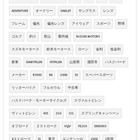
ADVENTURE
オークリー
OAKLEY
サングラス
レンズ
フレーム
偏光
偏光レンズ
アイウェア
スポーツ
野球
ゴルフ
釣り
登山
紫外線
SUZUKI MOTORS
スズキモータース
鈴木モータース
ローン
金利
低金利
新車
SVARTPILEN
VITPILEN
山形県
酒田市
ハスクバーナ
メーカー
R1000
K6
2006
SS
スーパースポーツ
リッターバイク
フルカウル
中古車
ハスクバーナ・モーターサイクルズ
スヴァルトピレン
ヴィットピレン
401
250
125
スプリングキャンペーン
オフロード
２ストローク
HQV
FE250
ENDURO
4ストローク
FI
東北
エンデューロ
2019
2気筒