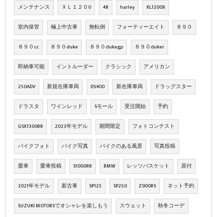
メンテナンス
ＸＬ１２０0
48
harley
XL1200X
室内保管
極上中古車
無転倒
フォーティーエイト
８９０
８９０cc
８９０duke
８９０dukegp
８９０duker
即納車可能
イントルーダー
クラシック
アメリカン
250ADV
新規在庫車両
DS400
新在庫車両
ドラッグスター
ドラスタ
ワインレッド
Sモール
受注開始
予約
GSX1300RR
2023年モデル
期間限定
フォトコンテスト
バイクフォト
バイク写真
バイクのある風景
写真投稿
愛車
愛車投稿
S1000RR
BMW
レッツバスケット
原付
2021年モデル
新古車
SP125
SP250
Z900RS
ネット予約
SUZUKI MOTORSでオシャレを楽しもう
スウェット
秋冬コーデ