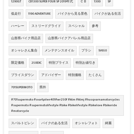
1290GT
CB1300 SUPER FOUR SP 2019年式
ＣＢ
1300
SP
低走行
1190 ADVENTURE
バイクから見る景色
バイクがある生活
ハーレー
ストリードグライド
スペシャル
参考
山形県バイク用品店
山形県バイクアパレル用品店
オシャレさん集合
メンテナンスオイル
ブラシ
SV650
限定価格
250EXC
特別プライス
特別お値引き
プライスダウン
アドバイザー
特別価格
たくさん
701SUPERMOTO
県外
#701supermoto #svartpilen401#wr250f #ktm #ktmj #husqvarnamotorcycles
#supermoto #supermotolifestyle #bike #bikelifestyle #bikelove #bikeride
#motorcycle
スバルトピレン
バイクのある生活
オシャレフォト
綺麗