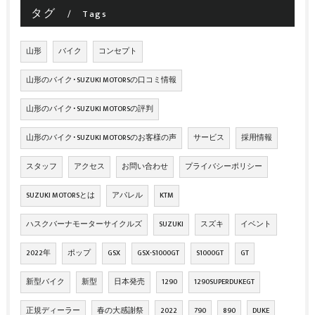
タグ
Tags
山形
バイク
コンセプト
山形のバイク･SUZUKI MOTORSの口コミ情報
山形のバイク･SUZUKI MOTORSの評判
山形のバイク･SUZUKI MOTORSのお客様の声
サービス
採用情報
スタッフ
アクセス
お問い合わせ
プライバシーポリシー
SUZUKI MOTORSとは
アパレル
KTM
ハスクバーナモーターサイクルズ
SUZUKI
スズキ
イベント
2022年
ポップ
GSX
GSX-S1000GT
S1000GT
GT
新型バイク
新型
日本発売
1290
1290SUPERDUKEGT
正規ディーラー
春の大感謝祭
2022
790
890
DUKE