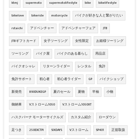
ktmj
supermoto
supermotolifestyle
bike
bikelifestyle
bikelove
bikeride
motorcycle
バイクが好きな人と繋がりたい
rstaichi
アドベンチャー
アドベンチャーフェア
JTB
JTBギフトカード
女子ツーリング
女性限定
お姫様ツーリング
ツーリング
バイク屋
バイクのある暮らし
用品店
バイクオシャレ
リターンライダー
レンタル
免許
免許サポート
初心者
初心者ライダー
GP
バイクショップ
新発売
890DUKEGP
夏のセール
夏物
半袖
小物
御納車
Vストローム1050
Vストローム1050XT
ハスクバーナ モーターサイクルズ
カスタム紹介
ローダウン
足つき
250EXCTPI
SIXDAYS
Vストローム
SP401
正規取扱