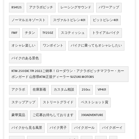
RS4125
アクラボビッチ
レーシングサウンド
パワーアップ
ノーマルエキゾースト
スヴァルトピレン401
ビットピレン401
FMF
チタン
TY250Z
スコティッシュ
トライアルバイク
オシャレ楽しい
ワンポイント
バイクに乗ってもオシャレしたい
バイクのある景色
KTM 250 EXC TPI 2022ご納車！ローダウン・アクラポビッチマフラー・カー
ボンガード 山形県KTM正規ディーラー SUZUKI MOTORS
アクラポ
在庫新着
カスタム相談
250cc
VP401
ステップアップ
ストリートグライド
ベストショット賞
豪華賞品
ご応募お待ちしております
390ADVENTURE
バイクから見る風景
バイク男子
バイクガール
バイクボーイ