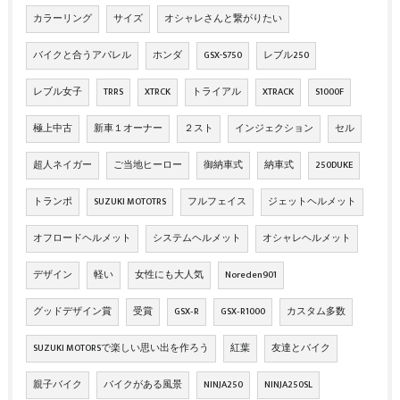
カラーリング
サイズ
オシャレさんと繋がりたい
バイクと合うアパレル
ホンダ
GSX-S750
レブル250
レブル女子
TRRS
XTRCK
トライアル
XTRACK
S1000F
極上中古
新車１オーナー
２スト
インジェクション
セル
超人ネイガー
ご当地ヒーロー
御納車式
納車式
250DUKE
トランポ
SUZUKI MOTOTRS
フルフェイス
ジェットヘルメット
オフロードヘルメット
システムヘルメット
オシャレヘルメット
デザイン
軽い
女性にも大人気
Noreden901
グッドデザイン賞
受賞
GSX‐R
GSX‐R1000
カスタム多数
SUZUKI MOTORSで楽しい思い出を作ろう
紅葉
友達とバイク
親子バイク
バイクがある風景
NINJA250
NINJA250SL