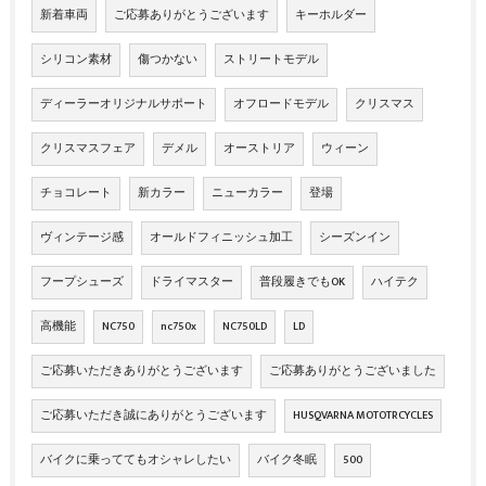
新着車両
ご応募ありがとうございます
キーホルダー
シリコン素材
傷つかない
ストリートモデル
ディーラーオリジナルサポート
オフロードモデル
クリスマス
クリスマスフェア
デメル
オーストリア
ウィーン
チョコレート
新カラー
ニューカラー
登場
ヴィンテージ感
オールドフィニッシュ加工
シーズンイン
フープシューズ
ドライマスター
普段履きでもOK
ハイテク
高機能
NC750
nc750x
NC750LD
LD
ご応募いただきありがとうございます
ご応募ありがとうございました
ご応募いただき誠にありがとうございます
HUSQVARNA MOTOTRCYCLES
バイクに乗っててもオシャレしたい
バイク冬眠
500