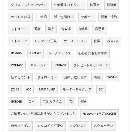
クリスマスキャンペーン
今年最後のイベント
抽選会
割引券
めっちゃお得
ご来店
誰でも引ける
サポート
新車ご成約
ストリート
通販
購入
青森県
宮城県
岩手県
モトマップ
モトマップ正規
オーストラリア
仕様
残り2台
HSS970n
250EXCF
シックスデイズ
初心者にもおすすめ
ZZR1400
マレーシア
HERITAGE
プレゼントキャンペーン
新アカウント
フォローミー
お願い致します
情報
2008年
ZX‐6R
600
SUPERDUKER
モーターサイクルズ
901
NORDEN
Z－1
フルカスタム
701
750
ご応募いただき誠にありがとうございました
Husqvarna MOTOCYCLES
自分スタイル
カッコイイ可愛い
ハズレなし
スウェーデン