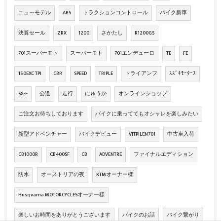
ニューモデル
ABS
トラクションコントロール
バイク新車
決算セール
ZRX
1200
さかたし
R1200GS
701スーパーモト
スーパーモト
701エンデューロ
TE
FE
150EXC TPI
CBR
SPEED
TRIPLE
トライアンフ
ｽｽﾞｷﾓｰﾀｰｽ
SX-F
公道
走行
にゅうか
オンラインショップ
ご注文お待ちしております
バイクに乗っててもオシャレを楽しみたい
新型アドベンチャー
バイクデビュー
VITPILEN701
中古車入荷
CB1000R
CB400SF
CB
ADVENTRE
ファイナルエディション
防水
オーストリアの夜
KTMオーナー様
Husqvarna MOTORCYCLESオーナー様
楽しいお時間をありがとうございます
バイクのお話
バイク繋がり