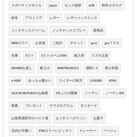
スポーティスタイル
japan
センス抜群
A/W
秋冬カタログ
秋冬
アウトドア
レザー
レザーメンテナンス
メンテナンスクリーム
メンテナンススプレー
新商品
NEWカラー
お友達
ご紹介
チケット
gsxs
gsx７５０
在庫
Vスト
Vストローム1000
新入荷
スズキ正規
DEGNERお直し
裾上げ
SVARTPILEN250
酒田いS
寒さ対策
e-HEAT
めっちゃ暖かい
ライダーの味方
1290SDR
KTM J
SUZUKI MOTORSのお姫様
3年ぶりの開催
ノーデン
ノーデン901
新着
プレゼント
ヤマガタグラム
モトオーク
山形県酒田市のバイク屋
もうすぐハロウィン
お菓子
店内が可愛い
KTMカラーにピッタリ
トレーナー
ベージュ