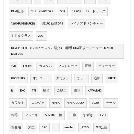
KTM山形
SUZUKIMOTORS
SDR
1290スーパードゥーク
1290SUPERDUKER
SZUKI MOTORS
バイクアドベンチャー
ミドルクラス
2021
KTM 150 EXC TPI 2022 カスタム紹介♪山形県 KTM正規ディーラー SUZUKI
MOTORS
150
EXCTPI
カスタム
2ストローク
正規
ディーラー
890DUKER
オンロード
新モデル
カラー
追加
SUPER
R
EXC
TPI
練習
ご納車
洗車
KAWASAKI
カワサキ
ニンジャ
NINJA
NINJA1000SX
2020
セール
お得
フルエキ
SUZUKI二輪
二輪
すずき
EVO
新登場
大型
390
rc
model
JP250
MFJ公認