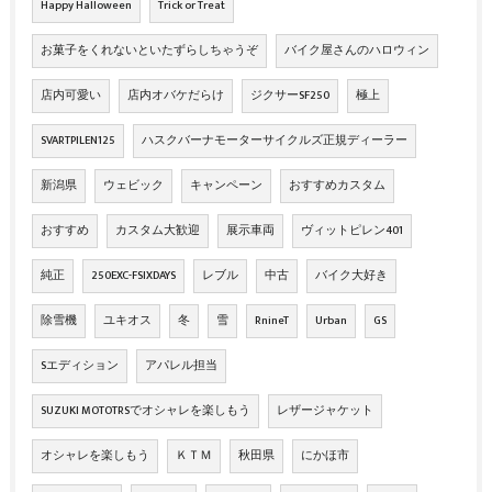
Happy Halloween
Trick or Treat
お菓子をくれないといたずらしちゃうぞ
バイク屋さんのハロウィン
店内可愛い
店内オバケだらけ
ジクサーSF250
極上
SVARTPILEN125
ハスクバーナモーターサイクルズ正規ディーラー
新潟県
ウェビック
キャンペーン
おすすめカスタム
おすすめ
カスタム大歓迎
展示車両
ヴィットピレン401
純正
250EXC-FSIXDAYS
レブル
中古
バイク大好き
除雪機
ユキオス
冬
雪
RnineT
Urban
GS
Sエディション
アパレル担当
SUZUKI MOTOTRSでオシャレを楽しもう
レザージャケット
オシャレを楽しもう
ＫＴＭ
秋田県
にかほ市