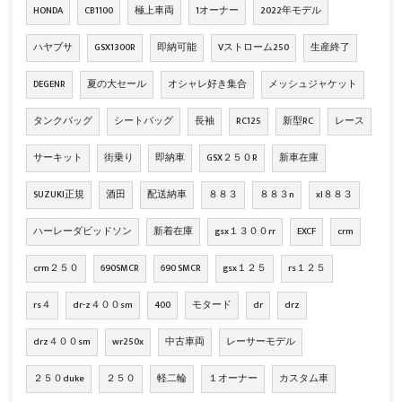
HONDA
CB1100
極上車両
1オーナー
2022年モデル
ハヤブサ
GSX1300R
即納可能
Vストローム250
生産終了
DEGENR
夏の大セール
オシャレ好き集合
メッシュジャケット
タンクバッグ
シートバッグ
長袖
RC125
新型RC
レース
サーキット
街乗り
即納車
GSX２５０R
新車在庫
SUZUKI正規
酒田
配送納車
８８３
８８３n
xl８８３
ハーレーダビッドソン
新着在庫
gsx１３００rr
EXCF
crm
crm２５０
690SMCR
690 SMCR
gsx１２５
rs１２５
rs４
dr-z４００sm
400
モタード
dr
drz
drz４００sm
wr250x
中古車両
レーサーモデル
２５０duke
２５０
軽二輪
１オーナー
カスタム車