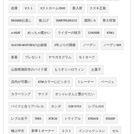
在庫
Vスト
Vストローム1000
新入荷
スズキ正規
DEGNERお直し
裾上げ
SVARTPILEN250
酒田いS
寒さ対策
e-HEAT
めっちゃ暖かい
ライダーの味方
1290SDR
KTM J
SUZUKI MOTORSのお姫様
3年ぶりの開催
ノーデン
ノーデン901
新着
プレゼント
ヤマガタグラム
モトオーク
山形県酒田市のバイク屋
もうすぐハロウィン
お菓子
店内が可愛い
KTMカラーにピッタリ
トレーナー
ベージュ
カラーリング
サイズ
オシャレさんと繋がりたい
バイクと合うアパレル
ホンダ
GSX-S750
レブル250
レブル女子
TRRS
XTRCK
トライアル
XTRACK
S1000F
極上中古
新車１オーナー
２スト
インジェクション
セル