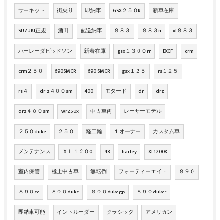
サーキット
街乗り
即納車
GSX２５０R
新車在庫
SUZUKI正規
酒田
配送納車
８８３
８８３n
xl８８３
ハーレーダビッドソン
新着在庫
gsx１３００rr
EXCF
crm
crm２５０
690SMCR
690 SMCR
gsx１２５
rs１２５
rs４
dr-z４００sm
400
モタード
dr
drz
drz４００sm
wr250x
中古車両
レーサーモデル
２５０duke
２５０
軽二輪
１オーナー
カスタム車
メンテナンス
ＸＬ１２０0
48
harley
XL1200X
室内保管
極上中古車
無転倒
フォーティーエイト
８９０
８９０cc
８９０duke
８９０dukegp
８９０duker
即納車可能
イントルーダー
クラシック
アメリカン