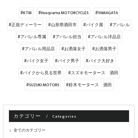
#KTM
#Husqvarna MOTORCYCLES
#YAMAGATA
#正規ディーラー
#山形県酒田市
#バイク屋
#アパレル
#アパレル専属
#アパレル担当
#アパレル洋品店
#アパレル用品店
#お洒落女子
#お洒落男子
#バイク女子
#バイク男子
#バイク大好き
#バイクから見る世界
#スズキモータース 酒田
#SUZUKI MOTORS
#鈴木モータース 酒田
カテゴリー
Categories
全てのカテゴリー