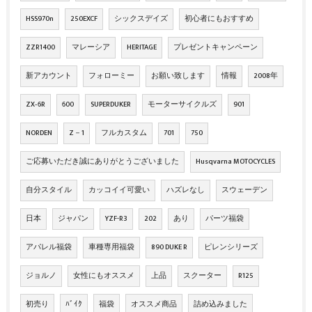
HSS970n
250EXCF
シックスデイズ
初心者にもおすすめ
ZZR1400
マレーシア
HERITAGE
プレゼントキャンペーン
新アカウント
フォローミー
お願い致します
情報
2008年
ZX‐6R
600
SUPERDUKER
モーターサイクルズ
901
NORDEN
Z－1
フルカスタム
701
750
ご応募いただき誠にありがとうございました
Husqvarna MOTOCYCLES
自分スタイル
カッコイイ可愛い
ハズレなし
スウェーデン
日本
ジャパン
YZF-R3
202
あり
パーツ福袋
アパレル福袋
車種専用福袋
890 DUKE R
ピレンシリーズ
ジョルノ
女性にもオススメ
上品
スクーター
R125
初売り
ﾊﾞｲｸ
福袋
オススメ商品
詰め込みました