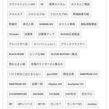
スヴァルトピレン250
VP
新車カスタム
カスタムご相談
クロスカブ
クロスカブ50
クロスカブ110
即御納車可能
即納可
本日入荷
NORDEN 901
オススメ車両
無転倒無事故
125duke
試乗車
試乗車アップ
SUZUKI正規取扱
アドバイザー店
スーパーシェルパ
ブラックフライデー
BLACK FRIDAY
ビッグなSAIL
SUZUKI MOTORSへ集合
買わなきゃ損
全国のライダーさん集まれ
バイク好きにはたまらない
gsxs1000
限定企画
SVARTPILEN 250
SVARTPILEN 401
在庫一掃
Vitpilen 401
Svartpilen 125
250 ADVENTURE
390 DUKE
125 DUKE
2021年式
旧モデル
MT
MTシリーズ
MT-10
モンキー
モンキー125
monkey