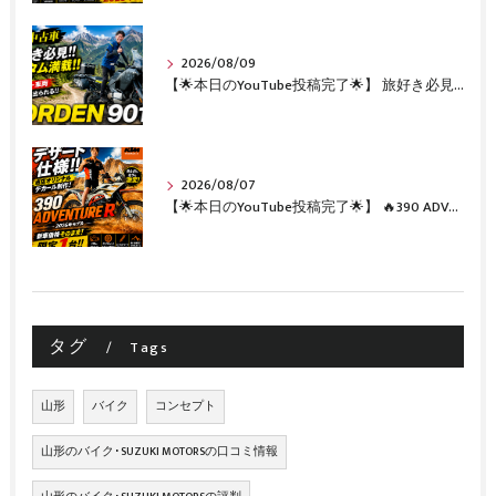
2026/08/09
【🌟本日のYouTube投稿完了🌟】 旅好き必見🔥!!カスタム満載の極上中古車！ 「NORDEN 901」が入荷いたしました✨【Husqvarna Motorcycles山形】
2026/08/07
【🌟本日のYouTube投稿完了🌟】 🔥390 ADVENTURE R × KTM山形 オリジナルデカール仕様誕生🔥
タグ
Tags
山形
バイク
コンセプト
山形のバイク･SUZUKI MOTORSの口コミ情報