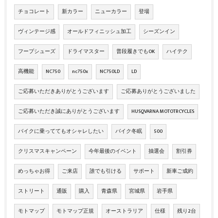
チョコレート
新カラー
ニューカラー
登場
ヴィンテージ感
オールドフィニッシュ加工
シーズンイン
フープシューズ
ドライマスター
普段履きでもOK
ハイテク
高機能
NC750
nc750x
NC750LD
LD
ご応募いただきありがとうございます
ご応募ありがとうございました
ご応募いただき誠にありがとうございます
HUSQVARNA MOTOTRCYCLES
バイクに乗っててもオシャレしたい
バイク冬眠
500
クリスマスキャンペーン
今年最後のイベント
抽選会
割引券
めっちゃお得
ご来店
誰でも引ける
サポート
新車ご成約
ストリート
通販
購入
青森県
宮城県
岩手県
モトマップ
モトマップ正規
オーストラリア
仕様
残り2台