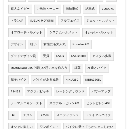
超人ネイガー
ご当地ヒーロー
御納車式
納車式
250DUKE
トランポ
SUZUKI MOTOTRS
フルフェイス
ジェットヘルメット
オフロードヘルメット
システムヘルメット
オシャレヘルメット
デザイン
軽い
女性にも大人気
Noreden901
グッドデザイン賞
受賞
GSX‐R
GSX‐R1000
カスタム多数
SUZUKI MOTORSで楽しい思い出を作ろう
紅葉
友達とバイク
親子バイク
バイクがある風景
NINJA250
NINJA250SL
RS4125
アクラボビッチ
レーシングサウンド
パワーアップ
ノーマルエキゾースト
スヴァルトピレン401
ビットピレン401
FMF
チタン
TY250Z
スコティッシュ
トライアルバイク
オシャレ楽しい
ワンポイント
バイクに乗ってもオシャレしたい