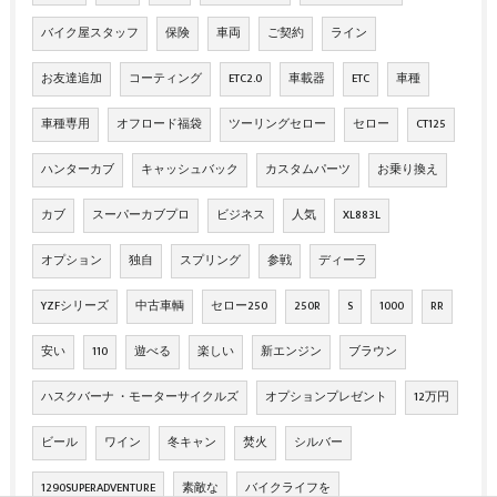
バイク屋スタッフ
保険
車両
ご契約
ライン
お友達追加
コーティング
ETC2.0
車載器
ETC
車種
車種専用
オフロード福袋
ツーリングセロー
セロー
CT125
ハンターカブ
キャッシュバック
カスタムパーツ
お乗り換え
カブ
スーパーカブプロ
ビジネス
人気
XL883L
オプション
独自
スプリング
参戦
ディーラ
YZFシリーズ
中古車輌
セロー250
250R
S
1000
RR
安い
110
遊べる
楽しい
新エンジン
ブラウン
ハスクバーナ ・モーターサイクルズ
オプションプレゼント
12万円
ビール
ワイン
冬キャン
焚火
シルバー
1290SUPERADVENTURE
素敵な
バイクライフを