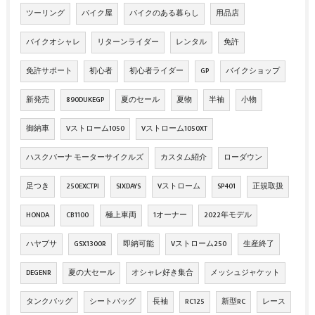
ツーリング
バイク屋
バイクのある暮らし
用品店
バイクオシャレ
リターンライダー
レンタル
免許
免許サポート
初心者
初心者ライダー
GP
バイクショップ
新発売
890DUKEGP
夏のセール
夏物
半袖
小物
御納車
Vストローム1050
Vストローム1050XT
ハスクバーナ モーターサイクルズ
カスタム紹介
ローダウン
足つき
250EXCTPI
SIXDAYS
Vストローム
SP401
正規取扱
HONDA
CB1100
極上車両
1オーナー
2022年モデル
ハヤブサ
GSX1300R
即納可能
Vストローム250
生産終了
DEGENR
夏の大セール
オシャレ好き集合
メッシュジャケット
タンクバッグ
シートバッグ
長袖
RC125
新型RC
レース