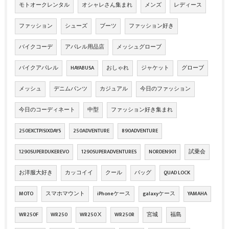
モトオークレンタル
オシャレさん集まれ
メンズ
レディース
ファッション
シューズ
ブーツ
ファッション好き
バイクコーデ
アパレル用品店
メッシュグローブ
バイクアパレル
HAYABUSA
おしゃれ
ジャケット
グローブ
メッシュ
デニムパンツ
カジュアル
今日のファッション
今日のコーディネート
中型
ファッション好き集まれ
250EXCTPISIXDAYS
250ADVENTURE
890ADVENTURE
1290SUPERDUKEREVO
1290SUPERADVENTURES
NORDEN901
試乗会
お洋服大好き
カッコイイ
クール
バッグ
QUAD LOCK
MOTO
スマホマウント
iPhoneケース
galaxyケース
YAMAHA
WR250F
WR250
WR250Ⅹ
WR250R
宮城
福島