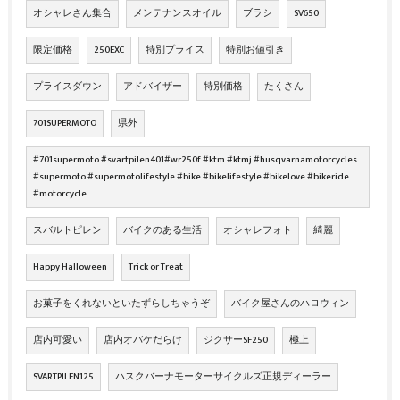
オシャレさん集合
メンテナンスオイル
ブラシ
SV650
限定価格
250EXC
特別プライス
特別お値引き
プライスダウン
アドバイザー
特別価格
たくさん
701SUPERMOTO
県外
#701supermoto #svartpilen401#wr250f #ktm #ktmj #husqvarnamotorcycles
#supermoto #supermotolifestyle #bike #bikelifestyle #bikelove #bikeride
#motorcycle
スバルトピレン
バイクのある生活
オシャレフォト
綺麗
Happy Halloween
Trick or Treat
お菓子をくれないといたずらしちゃうぞ
バイク屋さんのハロウィン
店内可愛い
店内オバケだらけ
ジクサーSF250
極上
SVARTPILEN125
ハスクバーナモーターサイクルズ正規ディーラー