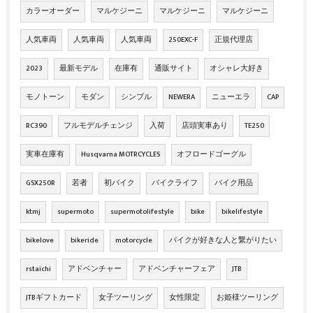
カラーオーダー
マルケジーニ
マルケジーニ
マルケジーニ
人気車両
人気車両
人気車両
250EXC-F
正規代理店
2023
最新モデル
在庫有
通販サイト
オシャレ大好き
モノトーン
モダン
シンプル
NEWERA
ニューエラ
CAP
RC390
フルモデルチェンジ
入荷
店頭実車あり
TE250
実車在庫有
Husqvarna MOTRCYCLES
オフロードゴーグル
GSX250R
若者
初バイク
バイクライフ
バイク用品
ktmj
supermoto
supermotolifestyle
bike
bikelifestyle
bikelove
bikeride
motorcycle
バイクが好きな人と繋がりたい
rstaichi
アドベンチャー
アドベンチャーフェア
JTB
JTBギフトカード
女子ツーリング
女性限定
お姫様ツーリング