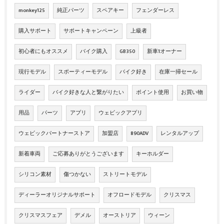
monkey125
純正パーツ
スペアキー
フェンダーレス
購入サポート
サポートキャンペーン
上級者
初心者にもオススメ
バイク購入
GB350
新車1オーナー
現行モデル
スポーティーモデル
バイク好き
在庫一掃セール
ライダー
バイク好きな人と繋がりたい
ポイント使用
お買い物
用品
パーツ
アプリ
ウェビックアプリ
ウェビックパートナーストア
加盟店
890ADV
レンタルアップ
新着車両
ご応募ありがとうございます
キーホルダー
シリコン素材
傷つかない
ストリートモデル
ディーラーオリジナルサポート
オフロードモデル
クリスマス
クリスマスフェア
デメル
オーストリア
ウィーン