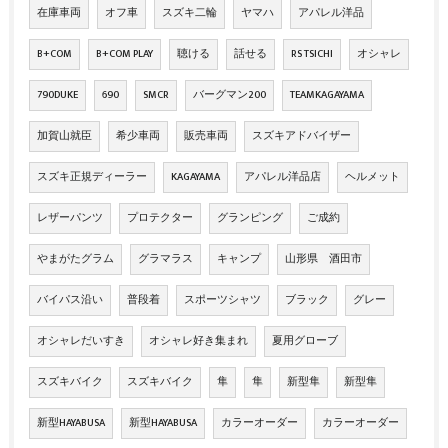
在庫車両
オフ車
スズキ二輪
ヤマハ
アパレル洋品
B+COM
B+COM PLAY
聴ける
話せる
RS TSICHI
オシャレ
790DUKE
690
SMCR
バーグマン200
TEAMKAGAYAMA
加賀山就臣
希少車両
販売車両
スズキアドバイザー
スズキ正規ディーラー
KAGAYAMA
アパレル洋品店
ヘルメット
レザーパンツ
プロテクター
グランピング
ご成約
やまがたグラム
グラマラス
キャンプ
山形県 酒田市
バイパス沿い
普段着
スポーツシャツ
ブラック
グレー
オシャレだいすき
オシャレ好き集まれ
夏用グローブ
スズキバイク
スズキバイク
隼
隼
新型隼
新型隼
新型HAYABUSA
新型HAYABUSA
カラーオーダー
カラーオーダー