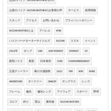
山形のバイク･SUZUKI MOTORSの評判
山形のバイク･SUZUKI MOTORSのお客様の声
サービス
採用情報
スタッフ
アクセス
お問い合わせ
プライバシーポリシー
SUZUKI MOTORSとは
アパレル
KTM
ハスクバーナモーターサイクルズ
SUZUKI
スズキ
イベント
2022年
ポップ
GSX
GSX-S1000GT
S1000GT
GT
新型バイク
新型
日本発売
1290
1290SUPERDUKEGT
正規ディーラー
春の大感謝祭
2022
790
890
DUKE
ADVENTURE
オークリー
OAKLEY
サングラス
レンズ
フレーム
偏光
偏光レンズ
アイウェア
スポーツ
野球
ゴルフ
釣り
登山
紫外線
SUZUKI MOTORS