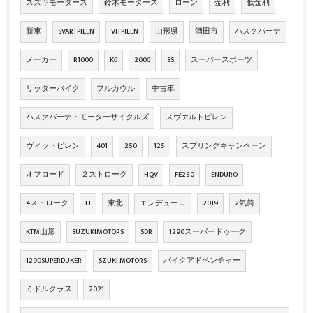
スズキモータース
鈴木モータース
ローン
金利
低金利
新車
SVARTPILEN
VITPILEN
山形県
酒田市
ハスクバーナ
メーカー
R1000
K6
2006
SS
スーパースポーツ
リッターバイク
フルカウル
中古車
ハスクバーナ・モーターサイクルズ
スヴァルトピレン
ヴィットピレン
401
250
125
スプリングキャンペーン
オフロード
２ストローク
HQV
FE250
ENDURO
4ストローク
FI
東北
エンデューロ
2019
2気筒
KTM山形
SUZUKIMOTORS
SDR
1290スーパードゥーク
1290SUPERDUKER
SZUKI MOTORS
バイクアドベンチャー
ミドルクラス
2021