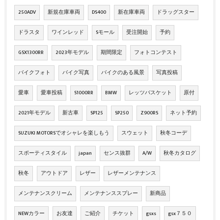
250ADV
新規在庫車両
DS400
新在庫車両
ドラッグスター
ドラスタ
ワインレッド
Sモール
受注開始
予約
GSX1300RR
2023年モデル
期間限定
フォトコンテスト
バイクフォト
バイク写真
バイクのある風景
写真投稿
愛車
愛車投稿
S1000RR
BMW
レッツバスケット
原付
2021年モデル
新古車
SP125
SP250
Z900RS
ネット予約
SUZUKI MOTORSでオシャレを楽しもう
スウェット
秋冬コーデ
スポーティスタイル
japan
センス抜群
A/W
秋冬カタログ
秋冬
アウトドア
レザー
レザーメンテナンス
メンテナンスクリーム
メンテナンススプレー
新商品
NEWカラー
お友達
ご紹介
チケット
gsxs
gsx７５０