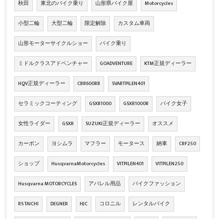
秋田
東北のバイク乗り
山形県バイク屋
Motorcycles
小型二輪
大型二輪
限定解除
カスタム車両
山形モーターサイクルショー
バイク乗り
ミドルクラスアドベンチャー
GOADVENTURE
KTM正規ディーラー
HQV正規ディーラー
CBR600RR
SVARTPILEN401
セラミックコーティング
GSXR1000
GSXR1000R
バイク女子
女性ライダー
GSXR
SUZUKI正規ディーラー
オススメ
カーボン
ヨシムラ
マフラー
モータース
納車
CRF250
ショップ
HusqvarnaMotorcycles
VITPILEN401
VITPILEN250
Husqvarna MOTORCYCLES
アパレル用品
バイクファッション
RS TAICHI
DEGNER
HJC
コロニル
レンタルバイク