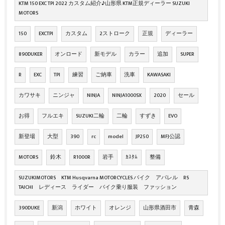
KTM 150 EXC TPI 2022 カスタム紹介♪山形県 KTM正規ディーラー SUZUKI
MOTORS
150
EXCTPI
カスタム
2ストローク
正規
ディーラー
890DUKER
オンロード
新モデル
カラー
追加
SUPER
R
EXC
TPI
練習
ご納車
洗車
KAWASAKI
カワサキ
ニンジャ
NINJA
NINJA1000SX
2020
セール
お得
フルエキ
SUZUKI二輪
二輪
すずき
EVO
新登場
大型
390
rc
model
JP250
MFJ公認
MOTORS
鈴木
R1000R
岩手
ｶｽﾀﾑ
整備
SUZUKIMOTORS KTM Husqvarna MOTORCYCLES バイク アパレル RS
TAICHI レディース ライダー バイク乗り服装 ファッション
390DUKE
新潟
ホワイト
オレンジ
山形県酒田市
青森