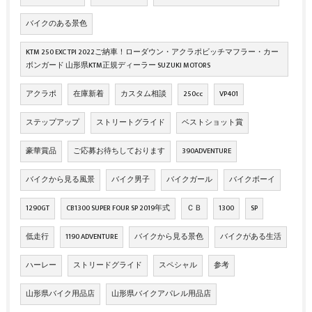
バイクのある景色
KTM 250 EXC TPI 2022ご納車！ローダウン・アクラポビッチマフラー・カー
ボンガード 山形県KTM正規ディーラー SUZUKI MOTORS
アクラポ
在庫新着
カスタム相談
250cc
VP401
ステップアップ
ストリートグライド
ベストショット賞
豪華賞品
ご応募お待ちしております
390ADVENTURE
バイクから見る風景
バイク男子
バイクガール
バイクボーイ
1290GT
CB1300 SUPER FOUR SP 2019年式
ＣＢ
1300
SP
低走行
1190 ADVENTURE
バイクから見る景色
バイクがある生活
ハーレー
ストリードグライド
スペシャル
参考
山形県バイク用品店
山形県バイクアパレル用品店