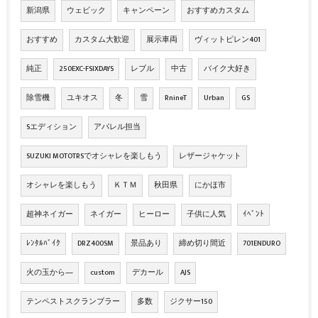
新潟県
ウェビック
キャンペーン
おすすめカスタム
おすすめ
カスタム大歓迎
展示車両
ヴィットピレン401
純正
250EXC-FSIXDAYS
レブル
中古
バイク大好き
除雪機
ユキオス
冬
雪
RnineT
Urban
GS
Sエディション
アパレル担当
SUZUKI MOTOTRSでオシャレを楽しもう
レザージャケット
オシャレを楽しもう
ＫＴＭ
秋田県
にかほ市
超神ネイガー
ネイガー
ヒーロー
子供に人気
ｲﾍﾞﾝﾄ
ﾚﾝﾀﾙﾊﾞｲｸ
DRZ400SM
景品あり
締め切り間近
701ENDURO
火の玉から―
custom
デカール
AJS
テンペストスクランブラー
多数
ジクサー150