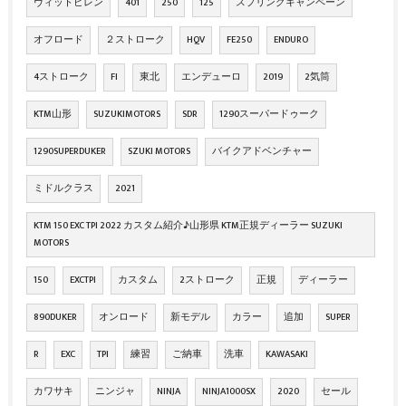
ヴィットピレン
401
250
125
スプリングキャンペーン
オフロード
２ストローク
HQV
FE250
ENDURO
4ストローク
FI
東北
エンデューロ
2019
2気筒
KTM山形
SUZUKIMOTORS
SDR
1290スーパードゥーク
1290SUPERDUKER
SZUKI MOTORS
バイクアドベンチャー
ミドルクラス
2021
KTM 150 EXC TPI 2022 カスタム紹介♪山形県 KTM正規ディーラー SUZUKI
MOTORS
150
EXCTPI
カスタム
2ストローク
正規
ディーラー
890DUKER
オンロード
新モデル
カラー
追加
SUPER
R
EXC
TPI
練習
ご納車
洗車
KAWASAKI
カワサキ
ニンジャ
NINJA
NINJA1000SX
2020
セール