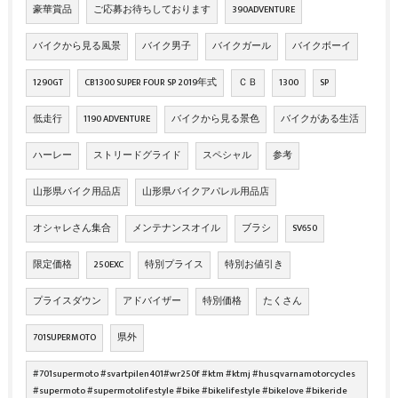
豪華賞品
ご応募お待ちしております
390ADVENTURE
バイクから見る風景
バイク男子
バイクガール
バイクボーイ
1290GT
CB1300 SUPER FOUR SP 2019年式
ＣＢ
1300
SP
低走行
1190 ADVENTURE
バイクから見る景色
バイクがある生活
ハーレー
ストリードグライド
スペシャル
参考
山形県バイク用品店
山形県バイクアパレル用品店
オシャレさん集合
メンテナンスオイル
ブラシ
SV650
限定価格
250EXC
特別プライス
特別お値引き
プライスダウン
アドバイザー
特別価格
たくさん
701SUPERMOTO
県外
#701supermoto #svartpilen401#wr250f #ktm #ktmj #husqvarnamotorcycles
#supermoto #supermotolifestyle #bike #bikelifestyle #bikelove #bikeride