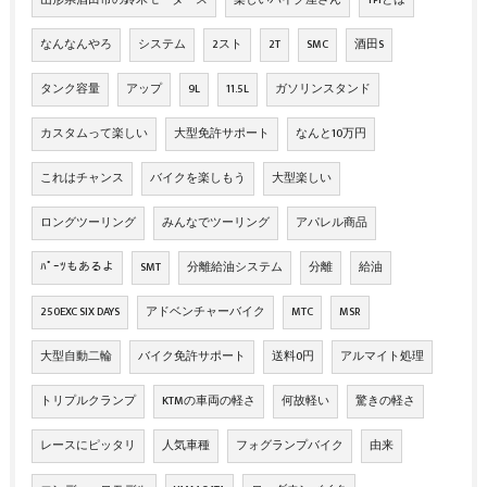
山形県酒田市の鈴木モータース
楽しいバイク屋さん
TPIとは
なんなんやろ
システム
2スト
2T
SMC
酒田S
タンク容量
アップ
9L
11.5L
ガソリンスタンド
カスタムって楽しい
大型免許サポート
なんと10万円
これはチャンス
バイクを楽しもう
大型楽しい
ロングツーリング
みんなでツーリング
アパレル商品
ﾊﾟｰﾂもあるよ
SMT
分離給油システム
分離
給油
250EXC SIX DAYS
アドベンチャーバイク
MTC
MSR
大型自動二輪
バイク免許サポート
送料0円
アルマイト処理
トリプルクランプ
KTMの車両の軽さ
何故軽い
驚きの軽さ
レースにピッタリ
人気車種
フォグランプバイク
由来