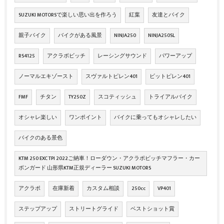
SUZUKI MOTORSで楽しい思い出を作ろう
紅葉
友達とバイク
親子バイク
バイクがある風景
NINJA250
NINJA250SL
RS4125
アクラボビッチ
レーシングサウンド
パワーアップ
ノーマルエキゾースト
スヴァルトピレン401
ビットピレン401
FMF
チタン
TY250Z
スコティッシュ
トライアルバイク
オシャレ楽しい
ワンポイント
バイクに乗ってもオシャレしたい
バイクのある景色
KTM 250 EXC TPI 2022ご納車！ローダウン・アクラポビッチマフラー・カー
ボンガード 山形県KTM正規ディーラー SUZUKI MOTORS
アクラポ
在庫新着
カスタム相談
250cc
VP401
ステップアップ
ストリートグライド
ベストショット賞