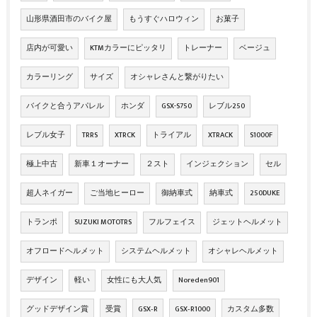
山形県酒田市のバイク屋
もうすぐハロウィン
お菓子
店内が可愛い
KTMカラーにピッタリ
トレーナー
ベージュ
カラーリング
サイズ
オシャレさんと繋がりたい
バイクと合うアパレル
ホンダ
GSX-S750
レブル250
レブル女子
TRRS
XTRCK
トライアル
XTRACK
S1000F
極上中古
新車１オーナー
２スト
インジェクション
セル
超人ネイガー
ご当地ヒーロー
御納車式
納車式
250DUKE
トランポ
SUZUKI MOTOTRS
フルフェイス
ジェットヘルメット
オフロードヘルメット
システムヘルメット
オシャレヘルメット
デザイン
軽い
女性にも大人気
Noreden901
グッドデザイン賞
受賞
GSX‐R
GSX‐R1000
カスタム多数