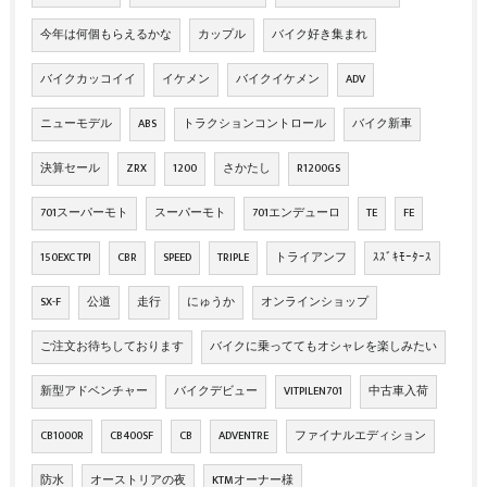
今年は何個もらえるかな
カップル
バイク好き集まれ
バイクカッコイイ
イケメン
バイクイケメン
ADV
ニューモデル
ABS
トラクションコントロール
バイク新車
決算セール
ZRX
1200
さかたし
R1200GS
701スーパーモト
スーパーモト
701エンデューロ
TE
FE
150EXC TPI
CBR
SPEED
TRIPLE
トライアンフ
ｽｽﾞｷﾓｰﾀｰｽ
SX-F
公道
走行
にゅうか
オンラインショップ
ご注文お待ちしております
バイクに乗っててもオシャレを楽しみたい
新型アドベンチャー
バイクデビュー
VITPILEN701
中古車入荷
CB1000R
CB400SF
CB
ADVENTRE
ファイナルエディション
防水
オーストリアの夜
KTMオーナー様