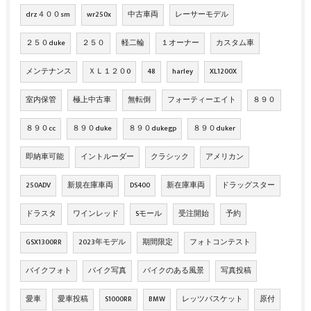
drz４００sm
wr250x
中古車両
レーサーモデル
２５０duke
２５０
軽二輪
１オーナー
カスタム車
メンテナンス
ＸＬ１２０0
48
harley
XL1200X
室内保管
極上中古車
無転倒
フォーティーエイト
８９０
８９０cc
８９０duke
８９０dukegp
８９０duker
即納車可能
イントルーダー
クラシック
アメリカン
250ADV
新規在庫車両
DS400
新在庫車両
ドラッグスター
ドラスタ
ワインレッド
Sモール
受注開始
予約
GSX1300RR
2023年モデル
期間限定
フォトコンテスト
バイクフォト
バイク写真
バイクのある風景
写真投稿
愛車
愛車投稿
S1000RR
BMW
レッツバスケット
原付