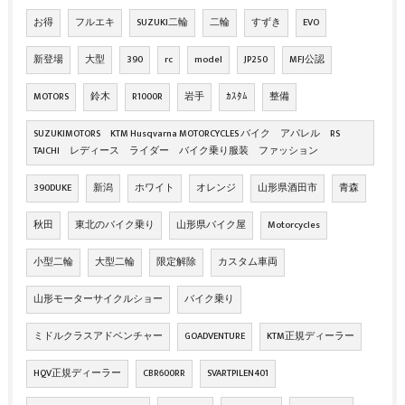
お得
フルエキ
SUZUKI二輪
二輪
すずき
EVO
新登場
大型
390
rc
model
JP250
MFJ公認
MOTORS
鈴木
R1000R
岩手
ｶｽﾀﾑ
整備
SUZUKIMOTORS KTM Husqvarna MOTORCYCLES バイク アパレル RS
TAICHI レディース ライダー バイク乗り服装 ファッション
390DUKE
新潟
ホワイト
オレンジ
山形県酒田市
青森
秋田
東北のバイク乗り
山形県バイク屋
Motorcycles
小型二輪
大型二輪
限定解除
カスタム車両
山形モーターサイクルショー
バイク乗り
ミドルクラスアドベンチャー
GOADVENTURE
KTM正規ディーラー
HQV正規ディーラー
CBR600RR
SVARTPILEN401