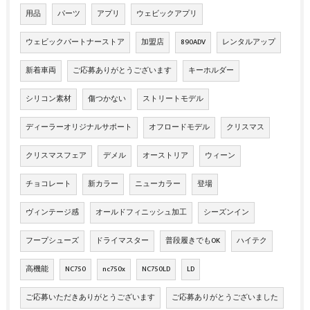
用品
パーツ
アプリ
ウェビックアプリ
ウェビックパートナーストア
加盟店
890ADV
レンタルアップ
新着車両
ご応募ありがとうございます
キーホルダー
シリコン素材
傷つかない
ストリートモデル
ディーラーオリジナルサポート
オフロードモデル
クリスマス
クリスマスフェア
デメル
オーストリア
ウィーン
チョコレート
新カラー
ニューカラー
登場
ヴィンテージ感
オールドフィニッシュ加工
シーズンイン
フープシューズ
ドライマスター
普段履きでもOK
ハイテク
高機能
NC750
nc750x
NC750LD
LD
ご応募いただきありがとうございます
ご応募ありがとうございました