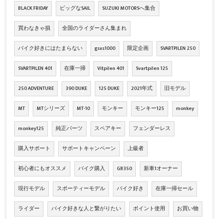
BLACK FRIDAY
ビッグなSAIL
SUZUKI MOTORSへ集合
買わなきゃ損
全国のライダーさん集まれ
バイク好きにはたまらない
gsxs1000
限定企画
SVARTPILEN 250
SVARTPILEN 401
在庫一掃
Vitpilen 401
Svartpilen 125
250 ADVENTURE
390 DUKE
125 DUKE
2021年式
旧モデル
MT
MTシリーズ
MT-10
モンキー
モンキー125
monkey
monkey125
純正パーツ
スペアキー
フェンダーレス
購入サポート
サポートキャンペーン
上級者
初心者にもオススメ
バイク購入
GB350
新車1オーナー
現行モデル
スポーティーモデル
バイク好き
在庫一掃セール
ライダー
バイク好きな人と繋がりたい
ポイント使用
お買い物