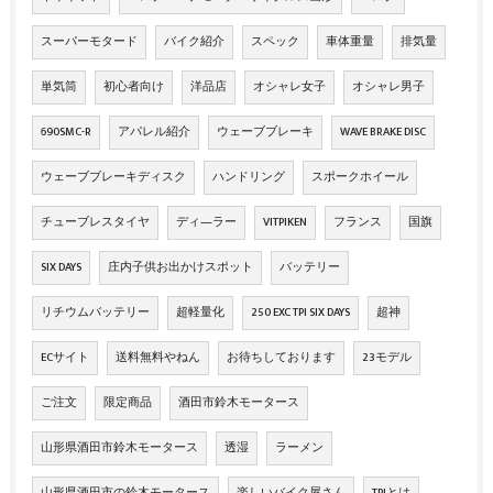
スーパーモタード
バイク紹介
スペック
車体重量
排気量
単気筒
初心者向け
洋品店
オシャレ女子
オシャレ男子
690SMC-R
アパレル紹介
ウェーブブレーキ
WAVE BRAKE DISC
ウェーブブレーキディスク
ハンドリング
スポークホイール
チューブレスタイヤ
ディ―ラー
VITPIKEN
フランス
国旗
SIX DAYS
庄内子供お出かけスポット
バッテリー
リチウムバッテリー
超軽量化
250 EXC TPI SIX DAYS
超神
ECサイト
送料無料やねん
お待ちしております
23モデル
ご注文
限定商品
酒田市鈴木モータース
山形県酒田市鈴木モータース
透湿
ラーメン