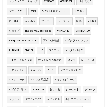
セラミックコーティング
GSXR1000
GSXR1000R
バイク女子
女性ライダー
GSXR
SUZUKI正規ディーラー
オススメ
カーボン
ヨシムラ
マフラー
モータース
納車
CRF250
ショップ
HusqvarnaMotorcycles
VITPILEN401
VITPILEN250
Husqvarna MOTORCYCLES
アパレル用品
バイクファッション
RS TAICHI
DEGNER
HJC
コロニル
レンタルバイク
モトオークレンタル
オシャレさん集まれ
メンズ
レディース
ファッション
シューズ
ブーツ
ファッション好き
バイクコーデ
アパレル用品店
メッシュグローブ
バイクアパレル
HAYABUSA
おしゃれ
ジャケット
グローブ
メッシュ
デニムパンツ
カジュアル
今日のファッション