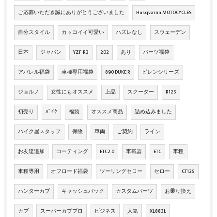
ご応募いただき誠にありがとうございました
Husqvarna MOTOCYCLES
自分スタイル
カッコイイ可愛い
ハズレなし
スウェーデン
日本
ジャパン
YZF-R3
202
あり
パーツ福袋
アパレル福袋
車種専用福袋
890 DUKE R
ピレンシリーズ
ジョルノ
女性にもオススメ
上品
スクーター
R125
初売り
ﾊﾞｲｸ
福袋
オススメ商品
詰め込みました
バイク屋スタッフ
保険
車両
ご契約
ライン
お友達追加
コーティング
ETC2.0
車載器
ETC
車種
車種専用
オフロード福袋
ツーリングセロー
セロー
CT125
ハンターカブ
キャッシュバック
カスタムパーツ
お乗り換え
カブ
スーパーカブプロ
ビジネス
人気
XL883L