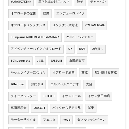
YAMAGATAKENN
庄内お出かけスポット
餃子
チャーハン
オフロードの歴史
歴史
エンデューロバイク
オフロードメンテナンス
メンテナンス方法
KTM YAMAGATA
Husqvarna MOTORCYCLES YAMAGATA
250アドベンチャー
アドベンチャーバイクでオフロード
SIX
DAYS
2台持ち
801supermoto
お尻
SUSZUKI
山形酒田市
やっとライダーになれた
オフロード最高
林道
駆け抜ける林道
701enduo
おにぎり
エルツベルグロデオ
大盛
クイックシフター
350EXC-F
イオンモール
イオン酒田南店
車両展示会
500EXC-F
バイクから見る世界
試乗
モーターサイクル
フェスタ
IWATE
ダブルキャンペーン