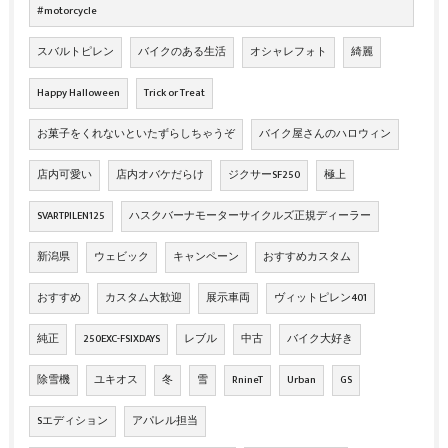
#motorcycle
スバルトピレン
バイクのある生活
オシャレフォト
綺麗
Happy Halloween
Trick or Treat
お菓子をくれないといたずらしちゃうぞ
バイク屋さんのハロウィン
店内可愛い
店内オバケだらけ
ジクサーSF250
極上
SVARTPILEN125
ハスクバーナモーターサイクルズ正規ディーラー
新潟県
ウェビック
キャンペーン
おすすめカスタム
おすすめ
カスタム大歓迎
展示車両
ヴィットピレン401
純正
250EXC-FSIXDAYS
レブル
中古
バイク大好き
除雪機
ユキオス
冬
雪
RnineT
Urban
GS
Sエディション
アパレル担当