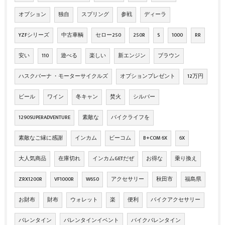
オプション
独自
スプリング
参戦
ディーラ
YZFシリーズ
中古車輌
セロー250
250R
S
1000
RR
安い
110
遊べる
楽しい
新エンジン
ブラウン
ハスクバーナ ・モーターサイクルズ
オプションプレゼント
12万円
ビール
ワイン
冬キャン
焚火
シルバー
1290SUPERADVENTURE
素敵な
バイクライフを
素敵なご縁に感謝
インカム
ビーコム
B+COM 6X
6X
大人気商品
在庫切れ
インカムGETだぜ
お得な
乗り換え
ZRX1200R
VF1000R
W650
アクセサリー
秋田市
福島県
お財布
財布
ウォレット
楽
便利
バイクアクセサリー
バレンタイン
バレンタインイベント
バイクバレンタイン