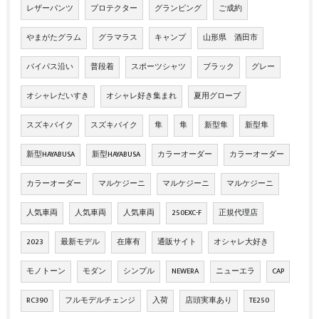
レザーパンツ
プロテクター
グランピング
ご成約
やまがたグラム
グラマラス
キャンプ
山形県 酒田市
バイパス沿い
普段着
スポーツシャツ
ブラック
グレー
オシャレだいすき
オシャレ好き集まれ
夏用グローブ
スズキバイク
スズキバイク
隼
隼
新型隼
新型隼
新型HAYABUSA
新型HAYABUSA
カラーオーダー
カラーオーダー
カラーオーダー
マルケジーニ
マルケジーニ
マルケジーニ
人気車両
人気車両
人気車両
250EXC-F
正規代理店
2023
最新モデル
在庫有
通販サイト
オシャレ大好き
モノトーン
モダン
シンプル
NEWERA
ニューエラ
CAP
RC390
フルモデルチェンジ
入荷
店頭実車あり
TE250