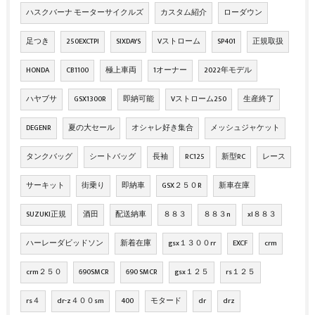
ハスクバーナ モーターサイクルズ
カスタム紹介
ローダウン
足つき
250EXCTPI
SIXDAYS
Vストローム
SP401
正規取扱
HONDA
CB1100
極上車両
1オーナー
2022年モデル
ハヤブサ
GSX1300R
即納可能
Vストローム250
生産終了
DEGENR
夏の大セール
オシャレ好き集合
メッシュジャケット
タンクバッグ
シートバッグ
長袖
RC125
新型RC
レース
サーキット
街乗り
即納車
GSX２５０R
新車在庫
SUZUKI正規
酒田
配送納車
８８３
８８３n
xl８８３
ハーレーダビッドソン
新着在庫
gsx１３００rr
EXCF
crm
crm２５０
690SMCR
690 SMCR
gsx１２５
rs１２５
rs４
dr-z４００sm
400
モタード
dr
drz