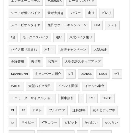
エンデューロモデル
YAMAGATA
ローダウンバイク
シートが低いバイク
音が大好き
パワー
走り
ピレリ
スコーピオンタイヤ
免許サポートキャンペーン
KTＭ
ラスト
1台
モトクロスバイク
違い
東北バイク乗り
バイク乗り集まれ
ﾗｲﾀﾞｰ
お得キャンペーン
大型免許
免許費用
教習所
10万円
大型免許ステップアップ
KYANNPE-NN
キャンペーン紹介
5月
ORANGE
1300R
ﾀｲﾔ
150 EXC
大型バイク免許
イベント開催
イオンへ集合
ミニモーターサイクルショー
新車割引
i
S750
TENERE
XT
ZE
テネレ
フルパニア
送料無料
続々とアップ中
🍊
ネイビー
KTMカラー
ビビット
かわゆい
かわちい