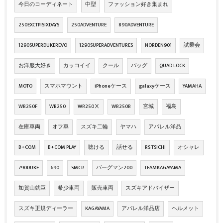
今日のコーディネート
中型
ファッション好き集まれ
250EXCTPISIXDAYS
250ADVENTURE
890ADVENTURE
1290SUPERDUKEREVO
1290SUPERADVENTURES
NORDEN901
試乗会
お洋服大好き
カッコイイ
クール
バッグ
QUAD LOCK
MOTO
スマホマウント
iPhoneケース
galaxyケース
YAMAHA
WR250F
WR250
WR250Ⅹ
WR250R
宮城
福島
在庫車両
オフ車
スズキ二輪
ヤマハ
アパレル洋品
B+COM
B+COM PLAY
聴ける
話せる
RS TSICHI
オシャレ
790DUKE
690
SMCR
バーグマン200
TEAMKAGAYAMA
加賀山就臣
希少車両
販売車両
スズキアドバイザー
スズキ正規ディーラー
KAGAYAMA
アパレル洋品店
ヘルメット