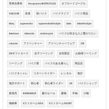
実車在庫有
Husqvarna MOTRCYCLES
オフロードゴーグル
GSX250R
若者
初バイク
バイクライフ
バイク用品
ktmj
supermoto
supermotolifestyle
bike
bikelifestyle
bikelove
bikeride
motorcycle
バイクが好きな人と繋がりたい
rstaichi
アドベンチャー
アドベンチャーフェア
JTB
JTBギフトカード
女子ツーリング
女性限定
お姫様ツーリング
ツーリング
バイク屋
バイクのある暮らし
用品店
バイクオシャレ
リターンライダー
レンタル
免許
免許サポート
初心者
初心者ライダー
GP
バイクショップ
新発売
890DUKEGP
夏のセール
夏物
半袖
小物
御納車
Vストローム1050
Vストローム1050XT