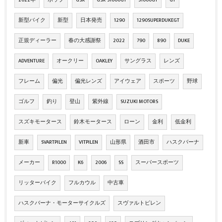
2022年
ポップ
GSX
GSX-S1000GT
S1000GT
GT
新型バイク
新型
日本発売
1290
1290SUPERDUKEGT
正規ディーラー
春の大感謝祭
2022
790
890
DUKE
ADVENTURE
オークリー
OAKLEY
サングラス
レンズ
フレーム
偏光
偏光レンズ
アイウェア
スポーツ
野球
ゴルフ
釣り
登山
紫外線
SUZUKI MOTORS
スズキモータース
鈴木モータース
ローン
金利
低金利
新車
SVARTPILEN
VITPILEN
山形県
酒田市
ハスクバーナ
メーカー
R1000
K6
2006
SS
スーパースポーツ
リッターバイク
フルカウル
中古車
ハスクバーナ・モーターサイクルズ
スヴァルトピレン