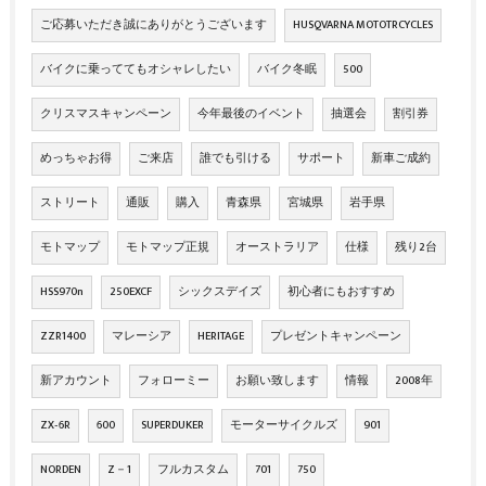
ご応募いただき誠にありがとうございます
HUSQVARNA MOTOTRCYCLES
バイクに乗っててもオシャレしたい
バイク冬眠
500
クリスマスキャンペーン
今年最後のイベント
抽選会
割引券
めっちゃお得
ご来店
誰でも引ける
サポート
新車ご成約
ストリート
通販
購入
青森県
宮城県
岩手県
モトマップ
モトマップ正規
オーストラリア
仕様
残り2台
HSS970n
250EXCF
シックスデイズ
初心者にもおすすめ
ZZR1400
マレーシア
HERITAGE
プレゼントキャンペーン
新アカウント
フォローミー
お願い致します
情報
2008年
ZX‐6R
600
SUPERDUKER
モーターサイクルズ
901
NORDEN
Z－1
フルカスタム
701
750