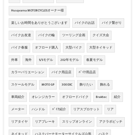
Husqvarna MOTORCYCLESオーナー様
楽しいお時間をありがとうございます
バイクのお話
バイク繋がり
バイクお友達
バイクの輪
ツーリング企画
クイズ大会
バイク春服
オフロード購入
大型バイク
大型ネイキッド
外車
海外
S/Sモデル
202年モデル
春夏モデル
カラーバリエーション
バイク用品店
ﾊﾞｲｸ用品店
スケールモデル
MOTO GP
300 EXC
飾りたい
飾れる
車両紹介
オレンジカラー
オフロードバイク
Braktec
紹介
メーター
ハンドル
ﾊﾞｲｸ紹介
リアスプロケット
リア
リアタイヤ
リアブレーキ
スリップオンライン
アクラポビッチ
ネイキッド
ハスクバーナモーターサイクルズ山形
ハスク