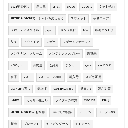
2021年モデル
新古車
SP125
SP250
Z900RS
ネット予約
SUZUKI MOTORSでオシャレを楽しもう
スウェット
秋冬コーデ
スポーティスタイル
japan
センス抜群
A/W
秋冬カタログ
秋冬
アウトドア
レザー
レザーメンテナンス
メンテナンスクリーム
メンテナンススプレー
新商品
NEWカラー
お友達
ご紹介
チケット
gsxs
gsx７５０
在庫
Vスト
Vストローム1000
新入荷
スズキ正規
DEGNERお直し
裾上げ
SVARTPILEN250
酒田いS
寒さ対策
e-HEAT
めっちゃ暖かい
ライダーの味方
1290SDR
KTM J
SUZUKI MOTORSのお姫様
3年ぶりの開催
ノーデン
ノーデン901
新着
プレゼント
ヤマガタグラム
モトオーク