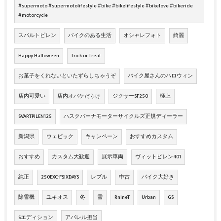
#supermoto #supermotolifestyle #bike #bikelifestyle #bikelove #bikeride
#motorcycle
スバルトピレン
バイクのある生活
オシャレフォト
綺麗
Happy Halloween
Trick or Treat
お菓子をくれないといたずらしちゃうぞ
バイク屋さんのハロウィン
店内可愛い
店内オバケだらけ
ジクサーSF250
極上
SVARTPILEN125
ハスクバーナモーターサイクルズ正規ディーラー
新潟県
ウェビック
キャンペーン
おすすめカスタム
おすすめ
カスタム大歓迎
展示車両
ヴィットピレン401
純正
250EXC-FSIXDAYS
レブル
中古
バイク大好き
除雪機
ユキオス
冬
雪
RnineT
Urban
GS
Sエディション
アパレル担当