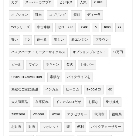
カブ
スーパーカブプロ
ビジネス
人気
XL883L
オプション
独自
スプリング
参戦
ディーラ
YZFシリーズ
中古車輌
セロー250
250R
S
1000
RR
安い
110
遊べる
楽しい
新エンジン
ブラウン
ハスクバーナ ・モーターサイクルズ
オプションプレゼント
12万円
ビール
ワイン
冬キャン
焚火
シルバー
1290SUPERADVENTURE
素敵な
バイクライフを
素敵なご縁に感謝
インカム
ビーコム
B+COM 6X
6X
大人気商品
在庫切れ
インカムGETだぜ
お得な
乗り換え
ZRX1200R
VF1000R
W650
アクセサリー
秋田市
福島県
お財布
財布
ウォレット
楽
便利
バイクアクセサリー