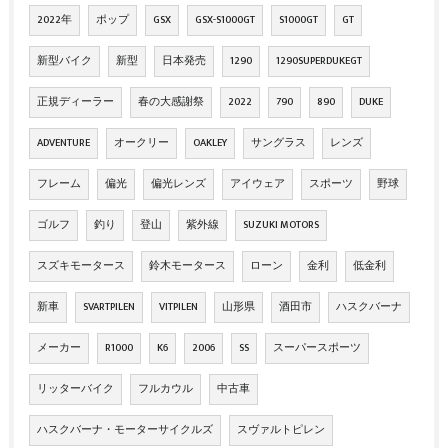
2022年
ポップ
GSX
GSX-S1000GT
S1000GT
GT
新型バイク
新型
日本発売
1290
1290SUPERDUKEGT
正規ディーラー
春の大感謝祭
2022
790
890
DUKE
ADVENTURE
オークリー
OAKLEY
サングラス
レンズ
フレーム
偏光
偏光レンズ
アイウェア
スポーツ
野球
ゴルフ
釣り
登山
紫外線
SUZUKI MOTORS
スズキモータース
鈴木モータース
ローン
金利
低金利
新車
SVARTPILEN
VITPILEN
山形県
酒田市
ハスクバーナ
メーカー
R1000
K6
2006
SS
スーパースポーツ
リッターバイク
フルカウル
中古車
ハスクバーナ・モーターサイクルズ
スヴァルトピレン