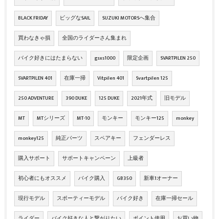
BLACK FRIDAY
ビッグなSAIL
SUZUKI MOTORSへ集合
買わなきゃ損
全国のライダーさん集まれ
バイク好きにはたまらない
gsxs1000
限定企画
SVARTPILEN 250
SVARTPILEN 401
在庫一掃
Vitpilen 401
Svartpilen 125
250 ADVENTURE
390 DUKE
125 DUKE
2021年式
旧モデル
MT
MTシリーズ
MT-10
モンキー
モンキー125
monkey
monkey125
純正パーツ
スペアキー
フェンダーレス
購入サポート
サポートキャンペーン
上級者
初心者にもオススメ
バイク購入
GB350
新車1オーナー
現行モデル
スポーティーモデル
バイク好き
在庫一掃セール
ライダー
バイク好きな人と繋がりたい
ポイント使用
お買い物