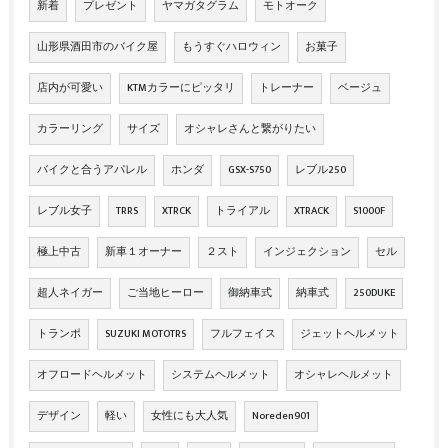
新着
プレゼント
ヤマガタグラム
モトオーク
山形県酒田市のバイク屋
もうすぐハロウィン
お菓子
店内が可愛い
KTMカラーにピッタリ
トレーナー
ベージュ
カラーリング
サイズ
オシャレさんと繋がりたい
バイクと合うアパレル
ホンダ
GSX-S750
レブル250
レブル女子
TRRS
XTRCK
トライアル
XTRACK
S1000F
極上中古
新車１オーナー
２スト
インジェクション
セル
超人ネイガー
ご当地ヒーロー
御納車式
納車式
250DUKE
トランポ
SUZUKI MOTOTRS
フルフェイス
ジェットヘルメット
オフロードヘルメット
システムヘルメット
オシャレヘルメット
デザイン
軽い
女性にも大人気
Noreden901