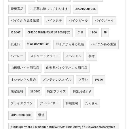
豪華賞品
ご応募お待ちしております
390ADVENTURE
バイクから見る風景
バイク男子
バイクガール
バイクボーイ
1290GT
CB1300 SUPER FOUR SP 2019年式
ＣＢ
1300
SP
低走行
1190 ADVENTURE
バイクから見る景色
バイクがある生活
ハーレー
ストリードグライド
スペシャル
参考
山形県バイク用品店
山形県バイクアパレル用品店
オシャレさん集合
メンテナンスオイル
ブラシ
SV650
限定価格
250EXC
特別プライス
特別お値引き
プライスダウン
アドバイザー
特別価格
たくさん
701SUPERMOTO
県外
#701supermoto #svartpilen401#wr250f #ktm #ktmj #husqvarnamotorcycles