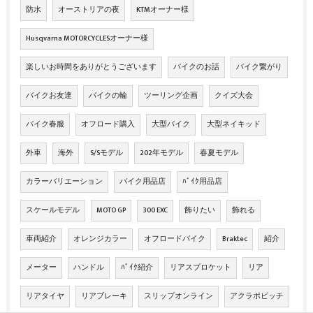
防水
オーストリアの夜
KTMオーナー様
Husqvarna MOTORCYCLESオーナー様
楽しいお時間をありがとうございます
バイクのお話
バイク繋がり
バイクお友達
バイクの輪
ツーリング企画
クイズ大会
バイク春服
オフロード購入
大型バイク
大型ネイキッド
外車
海外
S/Sモデル
202年モデル
春夏モデル
カラーバリエーション
バイク用品店
ﾊﾞｲｸ用品店
スケールモデル
MOTO GP
300 EXC
飾りたい
飾れる
車両紹介
オレンジカラー
オフロードバイク
Braktec
紹介
メーター
ハンドル
ﾊﾞｲｸ紹介
リアスプロケット
リア
リアタイヤ
リアブレーキ
スリップオンライン
アクラポビッチ