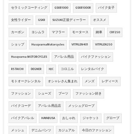
セラミックコーティング
GSXR1000
GSXR1000R
バイク女子
女性ライダー
GSXR
SUZUKI正規ディーラー
オススメ
カーボン
ヨシムラ
マフラー
モータース
納車
CRF250
ショップ
HusqvarnaMotorcycles
VITPILEN401
VITPILEN250
Husqvarna MOTORCYCLES
アパレル用品
バイクファッション
RS TAICHI
DEGNER
HJC
コロニル
レンタルバイク
モトオークレンタル
オシャレさん集まれ
メンズ
レディース
ファッション
シューズ
ブーツ
ファッション好き
バイクコーデ
アパレル用品店
メッシュグローブ
バイクアパレル
HAYABUSA
おしゃれ
ジャケット
グローブ
メッシュ
デニムパンツ
カジュアル
今日のファッション