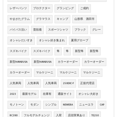
レザーパンツ
プロテクター
グランピング
ご成約
やまがたグラム
グラマラス
キャンプ
山形県 酒田市
バイパス沿い
普段着
スポーツシャツ
ブラック
グレー
オシャレだいすき
オシャレ好き集まれ
夏用グローブ
スズキバイク
スズキバイク
隼
隼
新型隼
新型隼
新型HAYABUSA
新型HAYABUSA
カラーオーダー
カラーオーダー
カラーオーダー
マルケジーニ
マルケジーニ
マルケジーニ
人気車両
人気車両
人気車両
250EXC-F
正規代理店
2023
最新モデル
在庫有
通販サイト
オシャレ大好き
モノトーン
モダン
シンプル
NEWERA
ニューエラ
CAP
RC390
フルモデルチェンジ
入荷
店頭実車あり
TE250