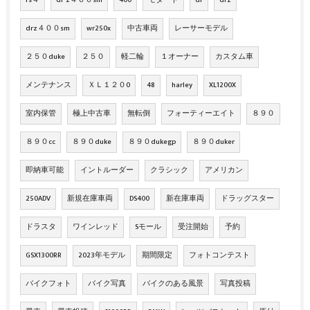
rs４
dr-z４００sm
400
モタード
dr
drz
drz４００sm
wr250x
中古車両
レーサーモデル
２５０duke
２５０
軽二輪
１オーナー
カスタム車
メンテナンス
ＸＬ１２０0
48
harley
XL1200X
室内保管
極上中古車
無転倒
フォーティーエイト
８９０
８９０cc
８９０duke
８９０dukegp
８９０duker
即納車可能
イントルーダー
クラシック
アメリカン
250ADV
新規在庫車両
DS400
新在庫車両
ドラッグスター
ドラスタ
ワインレッド
Sモール
受注開始
予約
GSX1300RR
2023年モデル
期間限定
フォトコンテスト
バイクフォト
バイク写真
バイクのある風景
写真投稿