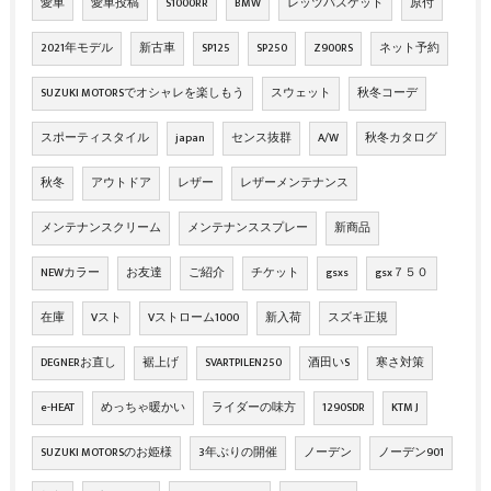
愛車
愛車投稿
S1000RR
BMW
レッツバスケット
原付
2021年モデル
新古車
SP125
SP250
Z900RS
ネット予約
SUZUKI MOTORSでオシャレを楽しもう
スウェット
秋冬コーデ
スポーティスタイル
japan
センス抜群
A/W
秋冬カタログ
秋冬
アウトドア
レザー
レザーメンテナンス
メンテナンスクリーム
メンテナンススプレー
新商品
NEWカラー
お友達
ご紹介
チケット
gsxs
gsx７５０
在庫
Vスト
Vストローム1000
新入荷
スズキ正規
DEGNERお直し
裾上げ
SVARTPILEN250
酒田いS
寒さ対策
e-HEAT
めっちゃ暖かい
ライダーの味方
1290SDR
KTM J
SUZUKI MOTORSのお姫様
3年ぶりの開催
ノーデン
ノーデン901