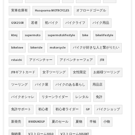
実車在庫有
Husqvarna MOTRCYCLES
オフロードゴーグル
GSX250R
若者
初バイク
バイクライフ
バイク用品
ktmj
supermoto
supermotolifestyle
bike
bikelifestyle
bikelove
bikeride
motorcycle
バイクが好きな人と繋がりたい
rstaichi
アドベンチャー
アドベンチャーフェア
JTB
JTBギフトカード
女子ツーリング
女性限定
お姫様ツーリング
ツーリング
バイク屋
バイクのある暮らし
用品店
バイクオシャレ
リターンライダー
レンタル
免許
免許サポート
初心者
初心者ライダー
GP
バイクショップ
新発売
890DUKEGP
夏のセール
夏物
半袖
小物
御納車
Vストローム1050
Vストローム1050XT