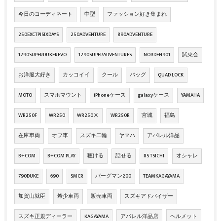
今日のコーディネート
中型
ファッション好き集まれ
250EXCTPISIXDAYS
250ADVENTURE
890ADVENTURE
1290SUPERDUKEREVO
1290SUPERADVENTURES
NORDEN901
試乗会
お洋服大好き
カッコイイ
クール
バッグ
QUAD LOCK
MOTO
スマホマウント
iPhoneケース
galaxyケース
YAMAHA
WR250F
WR250
WR250Ⅹ
WR250R
宮城
福島
在庫車両
オフ車
スズキ二輪
ヤマハ
アパレル洋品
B+COM
B+COM PLAY
聴ける
話せる
RS TSICHI
オシャレ
790DUKE
690
SMCR
バーグマン200
TEAMKAGAYAMA
加賀山就臣
希少車両
販売車両
スズキアドバイザー
スズキ正規ディーラー
KAGAYAMA
アパレル洋品店
ヘルメット