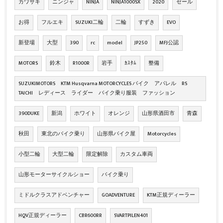
カワサキ
ニンジャ
NINJA
NINJA1000SX
2020
セール
お得
フルエキ
SUZUKI二輪
二輪
すずき
EVO
新登場
大型
390
rc
model
JP250
MFJ公認
MOTORS
鈴木
R1000R
岩手
ｶｽﾀﾑ
整備
SUZUKIMOTORS KTM Husqvarna MOTORCYCLES バイク アパレル RS
TAICHI レディース ライダー バイク乗り服装 ファッション
390DUKE
新潟
ホワイト
オレンジ
山形県酒田市
青森
秋田
東北のバイク乗り
山形県バイク屋
Motorcycles
小型二輪
大型二輪
限定解除
カスタム車両
山形モーターサイクルショー
バイク乗り
ミドルクラスアドベンチャー
GOADVENTURE
KTM正規ディーラー
HQV正規ディーラー
CBR600RR
SVARTPILEN401