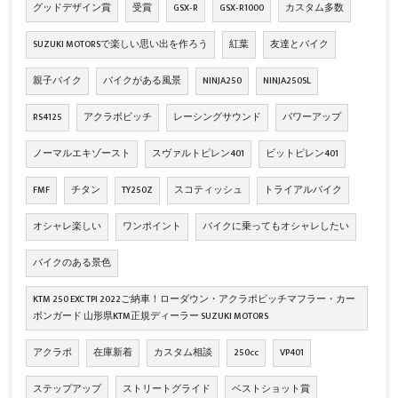
グッドデザイン賞
受賞
GSX‐R
GSX‐R1000
カスタム多数
SUZUKI MOTORSで楽しい思い出を作ろう
紅葉
友達とバイク
親子バイク
バイクがある風景
NINJA250
NINJA250SL
RS4125
アクラボビッチ
レーシングサウンド
パワーアップ
ノーマルエキゾースト
スヴァルトピレン401
ビットピレン401
FMF
チタン
TY250Z
スコティッシュ
トライアルバイク
オシャレ楽しい
ワンポイント
バイクに乗ってもオシャレしたい
バイクのある景色
KTM 250 EXC TPI 2022ご納車！ローダウン・アクラポビッチマフラー・カー
ボンガード 山形県KTM正規ディーラー SUZUKI MOTORS
アクラポ
在庫新着
カスタム相談
250cc
VP401
ステップアップ
ストリートグライド
ベストショット賞