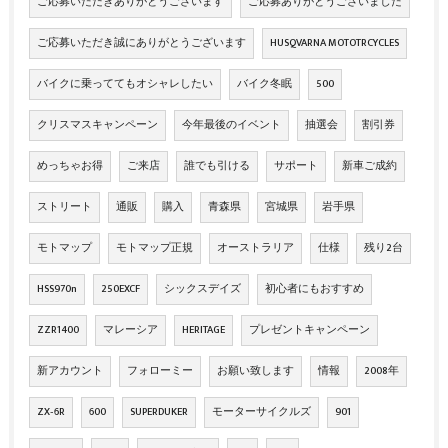
ご応募いただきありがとうございます
ご応募ありがとうございました
ご応募いただき誠にありがとうございます
HUSQVARNA MOTOTRCYCLES
バイクに乗っててもオシャレしたい
バイク冬眠
500
クリスマスキャンペーン
今年最後のイベント
抽選会
割引券
めっちゃお得
ご来店
誰でも引ける
サポート
新車ご成約
ストリート
通販
購入
青森県
宮城県
岩手県
モトマップ
モトマップ正規
オーストラリア
仕様
残り2台
HSS970n
250EXCF
シックスデイズ
初心者にもおすすめ
ZZR1400
マレーシア
HERITAGE
プレゼントキャンペーン
新アカウント
フォローミー
お願い致します
情報
2008年
ZX‐6R
600
SUPERDUKER
モーターサイクルズ
901