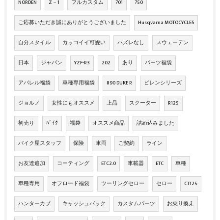
NORDEN
Z－1
フルカスタム
701
750
ご応募いただき誠にありがとうございました
Husqvarna MOTOCYCLES
自分スタイル
カッコイイ可愛い
ハズレなし
スウェーデン
日本
ジャパン
YZF-R3
202
あり
パーツ福袋
アパレル福袋
車種専用福袋
890 DUKE R
ピレンシリーズ
ジョルノ
女性にもオススメ
上品
スクーター
R125
初売り
ﾊﾞｲｸ
福袋
オススメ商品
詰め込みました
バイク屋スタッフ
保険
車両
ご契約
ライン
お友達追加
コーティング
ETC2.0
車載器
ETC
車種
車種専用
オフロード福袋
ツーリングセロー
セロー
CT125
ハンターカブ
キャッシュバック
カスタムパーツ
お乗り換え