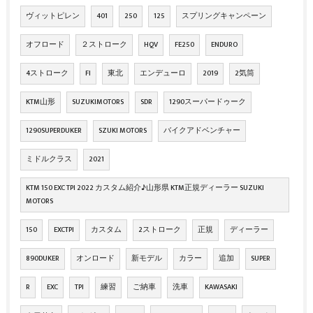
ヴィットピレン
401
250
125
スプリングキャンペーン
オフロード
２ストローク
HQV
FE250
ENDURO
4ストローク
FI
東北
エンデューロ
2019
2気筒
KTM山形
SUZUKIMOTORS
SDR
1290スーパードゥーク
1290SUPERDUKER
SZUKI MOTORS
バイクアドベンチャー
ミドルクラス
2021
KTM 150 EXC TPI 2022 カスタム紹介♪山形県 KTM正規ディーラー SUZUKI
MOTORS
150
EXCTPI
カスタム
2ストローク
正規
ディーラー
890DUKER
オンロード
新モデル
カラー
追加
SUPER
R
EXC
TPI
練習
ご納車
洗車
KAWASAKI