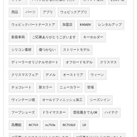
用品
パーツ
アプリ
ウェビックアプリ
ウェビックパートナーストア
加盟店
890ADV
レンタルアップ
新着車両
ご応募ありがとうございます
キーホルダー
シリコン素材
傷つかない
ストリートモデル
ディーラーオリジナルサポート
オフロードモデル
クリスマス
クリスマスフェア
デメル
オーストリア
ウィーン
チョコレート
新カラー
ニューカラー
登場
ヴィンテージ感
オールドフィニッシュ加工
シーズンイン
フープシューズ
ドライマスター
普段履きでもOK
ハイテク
高機能
NC750
nc750x
NC750LD
LD