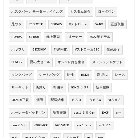
ハスクバーナ モーターサイクルズ
カスタム紹介
ローダウン
足つき
250EXCTPI
SIXDAYS
Vストローム
SP401
正規取扱
HONDA
CB1100
極上車両
1オーナー
2022年モデル
ハヤブサ
GSX1300R
即納可能
Vストローム250
生産終了
DEGENR
夏の大セール
オシャレ好き集合
メッシュジャケット
タンクバッグ
シートバッグ
長袖
RC125
新型RC
レース
サーキット
街乗り
即納車
GSX２５０R
新車在庫
SUZUKI正規
酒田
配送納車
８８３
８８３n
xl８８３
ハーレーダビッドソン
新着在庫
gsx１３００rr
EXCF
crm
crm２５０
690SMCR
690 SMCR
gsx１２５
rs１２５