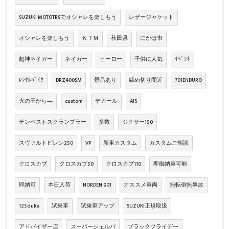
SUZUKI MOTOTRSでオシャレを楽しもう
レザージャケット
オシャレを楽しもう
ＫＴＭ
秋田県
にかほ市
超神ネイガー
ネイガー
ヒーロー
子供に人気
ｲﾍﾞﾝﾄ
ﾚﾝﾀﾙﾊﾞｲｸ
DRZ400SM
景品あり
締め切り間近
701ENDURO
火の玉から―
custom
デカール
AJS
テンペストスクランブラー
多数
ジクサー150
スヴァルトピレン250
VP
新車カスタム
カスタムご相談
クロスカブ
クロスカブ50
クロスカブ110
即御納車可能
即納可
本日入荷
NORDEN 901
オススメ車両
無転倒無事故
125duke
試乗車
試乗車アップ
SUZUKI正規取扱
アドバイザー店
スーパーシェルパ
ブラックフライデー