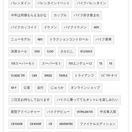
バレンタイン
バレンタインイベント
バイクバレンタイン
今年は何個もらえるかな
カップル
バイク好き集まれ
バイクカッコイイ
イケメン
バイクイケメン
ADV
ニューモデル
ABS
トラクションコントロール
バイク新車
決算セール
ZRX
1200
さかたし
R1200GS
701スーパーモト
スーパーモト
701エンデューロ
TE
FE
150EXC TPI
CBR
SPEED
TRIPLE
トライアンフ
ｽｽﾞｷﾓｰﾀｰｽ
SX-F
公道
走行
にゅうか
オンラインショップ
ご注文お待ちしております
バイクに乗っててもオシャレを楽しみたい
新型アドベンチャー
バイクデビュー
VITPILEN701
中古車入荷
CB1000R
CB400SF
CB
ADVENTRE
ファイナルエディション