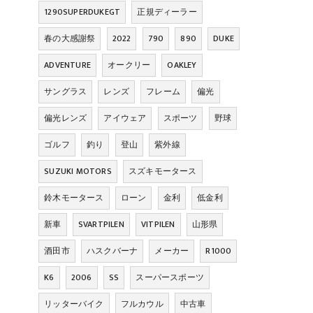
1290SUPERDUKEGT
正規ディーラー
春の大感謝祭
2022
790
890
DUKE
ADVENTURE
オークリー
OAKLEY
サングラス
レンズ
フレーム
偏光
偏光レンズ
アイウェア
スポーツ
野球
ゴルフ
釣り
登山
紫外線
SUZUKI MOTORS
スズキモータース
鈴木モータース
ローン
金利
低金利
新車
SVARTPILEN
VITPILEN
山形県
酒田市
ハスクバーナ
メーカー
R1000
K6
2006
SS
スーパースポーツ
リッターバイク
フルカウル
中古車