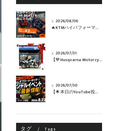
2026/08/06
🔥KTMハイパフォーマンスネイキッドがお得に手に入るチャンス🔥
2026/07/31
【💙Husqvarna Motorcycles / NORDEN 901💙】 ご納車おめでとうございます🎉✨
2026/07/30
【🌟本日のYouTube投稿完了🌟】 🔥田中太一さんをスペシャルゲストに🔥 8月22日(土)オフロード・ホリデー最新情報！！
タグ
Tags