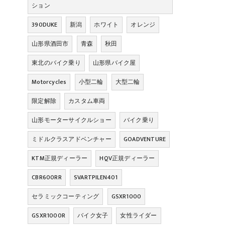
ション
390DUKE
新潟
ホワイト
オレンジ
山形県酒田市
青森
秋田
東北のバイク乗り
山形県バイク屋
Motorcycles
小型二輪
大型二輪
限定解除
カスタム車両
山形モーターサイクルショー
バイク乗り
ミドルクラスアドベンチャー
GOADVENTURE
KTM正規ディーラー
HQV正規ディーラー
CBR600RR
SVARTPILEN401
セラミックコーティング
GSXR1000
GSXR1000R
バイク女子
女性ライダー