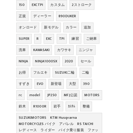
150
EXCTPI
カスタム
2ストローク
正規
ディーラー
890DUKER
オンロード
新モデル
カラー
追加
SUPER
R
EXC
TPI
練習
ご納車
洗車
KAWASAKI
カワサキ
ニンジャ
NINJA
NINJA1000SX
2020
セール
お得
フルエキ
SUZUKI二輪
二輪
すずき
EVO
新登場
大型
390
rc
model
JP250
MFJ公認
MOTORS
鈴木
R1000R
岩手
ｶｽﾀﾑ
整備
SUZUKIMOTORS KTM Husqvarna
MOTORCYCLES バイク アパレル RS TAICHI
レディース ライダー バイク乗り服装 ファッ