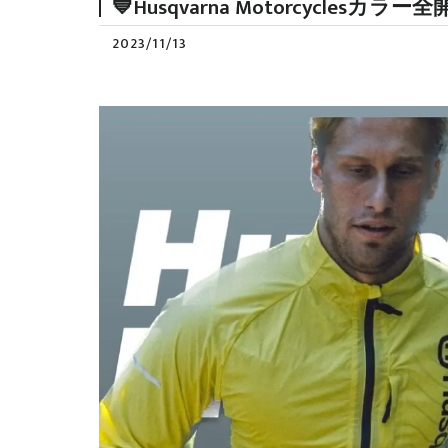
💙Husqvarna Motorcyclesカラー全
2023/11/13