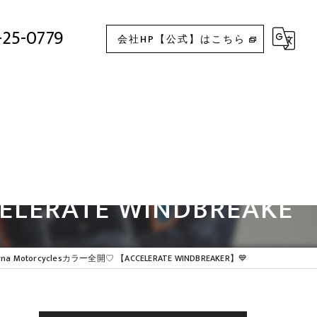
💙Husqvarna Motorcyclesカラー全開♡ 【ACCELERATE WINDBREAKER】💙
-25-0779
会社HP【公式】はこちら
LERATE WINDBREAKE
rna Motorcyclesカラー全開♡ 【ACCELERATE WINDBREAKER】💙