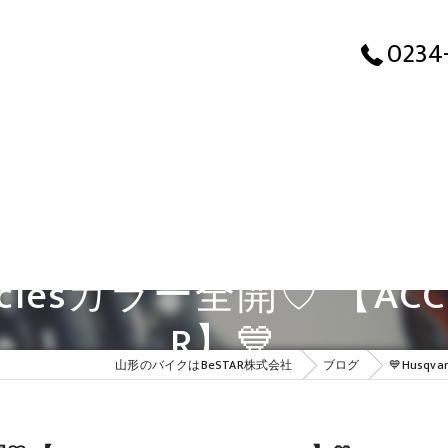
0234
rcyclesカラー全開♡ 【ACCE
R】💙
山形のバイクはBeSTAR株式会社
ブログ
💙Husqva