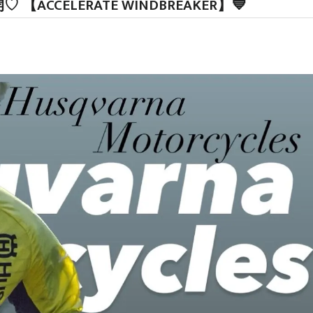
開♡ 【ACCELERATE WINDBREAKER】💙