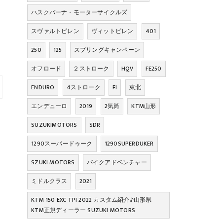
ハスクバーナ・モーターサイクルズ
スヴァルトピレン
ヴィットピレン
401
250
125
スプリングキャンペーン
オフロード
２ストローク
HQV
FE250
ENDURO
4ストローク
FI
東北
エンデューロ
2019
2気筒
KTM山形
SUZUKIMOTORS
SDR
1290スーパードゥーク
1290SUPERDUKER
SZUKI MOTORS
バイクアドベンチャー
ミドルクラス
2021
KTM 150 EXC TPI 2022 カスタム紹介♪山形県
KTM正規ディーラー SUZUKI MOTORS