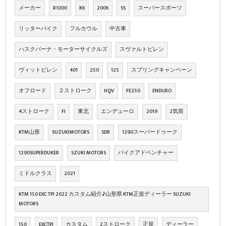
メーカー
R1000
K6
2006
SS
スーパースポーツ
リッターバイク
フルカウル
中古車
ハスクバーナ・モーターサイクルズ
スヴァルトピレン
ヴィットピレン
401
250
125
スプリングキャンペーン
オフロード
２ストローク
HQV
FE250
ENDURO
4ストローク
FI
東北
エンデューロ
2019
2気筒
KTM山形
SUZUKIMOTORS
SDR
1290スーパードゥーク
1290SUPERDUKER
SZUKI MOTORS
バイクアドベンチャー
ミドルクラス
2021
KTM 150 EXC TPI 2022 カスタム紹介♪山形県 KTM正規ディーラー SUZUKI
MOTORS
150
EXCTPI
カスタム
2ストローク
正規
ディーラー