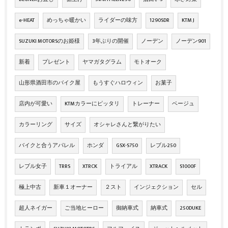
e-HEAT
めっちゃ暖かい
ライダーの味方
1290SDR
KTM J
SUZUKI MOTORSのお姫様
3年ぶりの開催
ノーデン
ノーデン901
新着
プレゼント
ヤマガタグラム
モトオーク
山形県酒田市のバイク屋
もうすぐハロウィン
お菓子
店内が可愛い
KTMカラーにピッタリ
トレーナー
ベージュ
カラーリング
サイズ
オシャレさんと繋がりたい
バイクと合うアパレル
ホンダ
GSX-S750
レブル250
レブル女子
TRRS
XTRCK
トライアル
XTRACK
S1000F
極上中古
新車１オーナー
２スト
インジェクション
セル
超人ネイガー
ご当地ヒーロー
御納車式
納車式
250DUKE