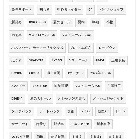
免許サポート
初心者
初心者ライダー
GP
バイクショップ
新発売
890DUKEGP
夏のセール
夏物
半袖
小物
御納車
Vストローム1050
Vストローム1050XT
ハスクバーナ モーターサイクルズ
カスタム紹介
ローダウン
足つき
250EXCTPI
SIXDAYS
Vストローム
SP401
正規取扱
HONDA
CB1100
極上車両
1オーナー
2022年モデル
ハヤブサ
GSX1300R
即納可能
Vストローム250
生産終了
DEGENR
夏の大セール
オシャレ好き集合
メッシュジャケット
タンクバッグ
シートバッグ
長袖
RC125
新型RC
レース
サーキット
街乗り
即納車
GSX２５０R
新車在庫
SUZUKI正規
酒田
配送納車
８８３
８８３n
xl８８３