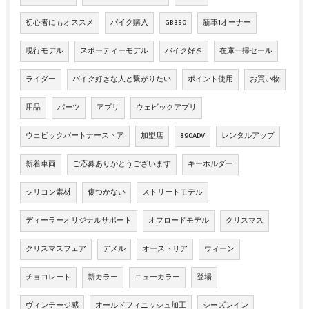
初心者にもオススメ
バイク購入
GB350
新車1オーナー
現行モデル
スポーティーモデル
バイク好き
在庫一掃セール
ライダー
バイク好きな人と繋がりたい
ポイント使用
お買い物
用品
パーツ
アプリ
ウェビックアプリ
ウェビックパートナーストア
加盟店
890ADV
レンタルアップ
新着車両
ご応募ありがとうございます
キーホルダー
シリコン素材
傷つかない
ストリートモデル
ディーラーオリジナルサポート
オフロードモデル
クリスマス
クリスマスフェア
デメル
オーストリア
ウィーン
チョコレート
新カラー
ニューカラー
登場
ヴィンテージ感
オールドフィニッシュ加工
シーズンイン