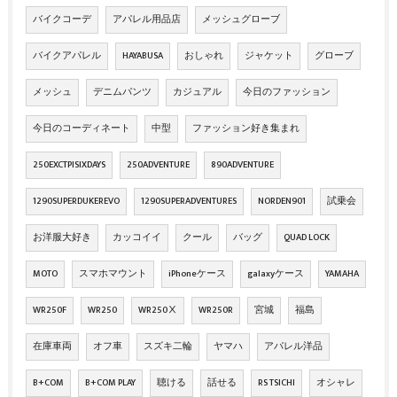
バイクコーデ
アパレル用品店
メッシュグローブ
バイクアパレル
HAYABUSA
おしゃれ
ジャケット
グローブ
メッシュ
デニムパンツ
カジュアル
今日のファッション
今日のコーディネート
中型
ファッション好き集まれ
250EXCTPISIXDAYS
250ADVENTURE
890ADVENTURE
1290SUPERDUKEREVO
1290SUPERADVENTURES
NORDEN901
試乗会
お洋服大好き
カッコイイ
クール
バッグ
QUAD LOCK
MOTO
スマホマウント
iPhoneケース
galaxyケース
YAMAHA
WR250F
WR250
WR250Ⅹ
WR250R
宮城
福島
在庫車両
オフ車
スズキ二輪
ヤマハ
アパレル洋品
B+COM
B+COM PLAY
聴ける
話せる
RS TSICHI
オシャレ