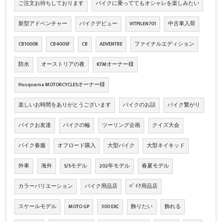
ご注文お待ちしております
バイクに乗っててもオシャレを楽しみたい
新型アドベンチャー
バイクデビュー
VITPILEN701
中古車入荷
CB1000R
CB400SF
CB
ADVENTRE
ファイナルエディション
防水
オーストリアの夜
KTMオーナー様
Husqvarna MOTORCYCLESオーナー様
楽しいお時間をありがとうございます
バイクのお話
バイク繋がり
バイクお友達
バイクの輪
ツーリング企画
クイズ大会
バイク春服
オフロード購入
大型バイク
大型ネイキッド
外車
海外
S/Sモデル
202年モデル
春夏モデル
カラーバリエーション
バイク用品店
ﾊﾞｲｸ用品店
スケールモデル
MOTO GP
300 EXC
飾りたい
飾れる