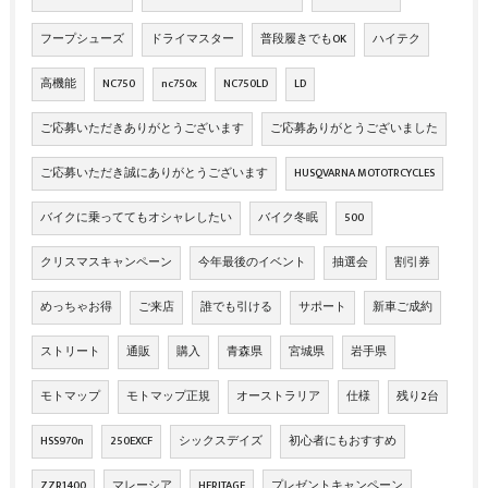
フープシューズ
ドライマスター
普段履きでもOK
ハイテク
高機能
NC750
nc750x
NC750LD
LD
ご応募いただきありがとうございます
ご応募ありがとうございました
ご応募いただき誠にありがとうございます
HUSQVARNA MOTOTRCYCLES
バイクに乗っててもオシャレしたい
バイク冬眠
500
クリスマスキャンペーン
今年最後のイベント
抽選会
割引券
めっちゃお得
ご来店
誰でも引ける
サポート
新車ご成約
ストリート
通販
購入
青森県
宮城県
岩手県
モトマップ
モトマップ正規
オーストラリア
仕様
残り2台
HSS970n
250EXCF
シックスデイズ
初心者にもおすすめ
ZZR1400
マレーシア
HERITAGE
プレゼントキャンペーン