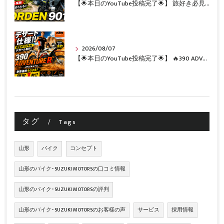
【🌟本日のYouTube投稿完了🌟】 旅好き必見🔥!!カスタム満載の極上中古車！ 「NORDEN 901」が入荷いたしました✨【Husqvarna Motorcycles山形】
2026/08/07
【🌟本日のYouTube投稿完了🌟】 🔥390 ADVENTURE R × KTM山形 オリジナルデカール仕様誕生🔥
タグ
Tags
山形
バイク
コンセプト
山形のバイク･SUZUKI MOTORSの口コミ情報
山形のバイク･SUZUKI MOTORSの評判
山形のバイク･SUZUKI MOTORSのお客様の声
サービス
採用情報