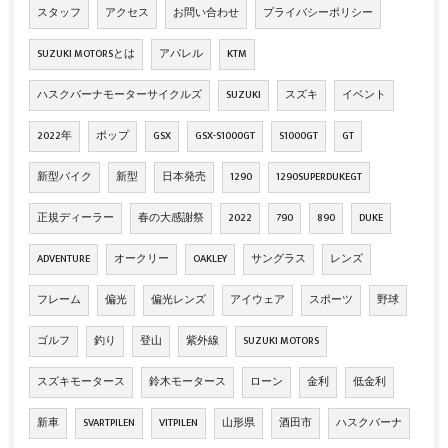
スタッフ
アクセス
お問い合わせ
プライバシーポリシー
SUZUKI MOTORSとは
アパレル
KTM
ハスクバーナモーターサイクルズ
SUZUKI
スズキ
イベント
2022年
ポップ
GSX
GSX-S1000GT
S1000GT
GT
新型バイク
新型
日本発売
1290
1290SUPERDUKEGT
正規ディーラー
春の大感謝祭
2022
790
890
DUKE
ADVENTURE
オークリー
OAKLEY
サングラス
レンズ
フレーム
偏光
偏光レンズ
アイウェア
スポーツ
野球
ゴルフ
釣り
登山
紫外線
SUZUKI MOTORS
スズキモータース
鈴木モータース
ローン
金利
低金利
新車
SVARTPILEN
VITPILEN
山形県
酒田市
ハスクバーナ