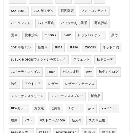
GSX1300RR
2023年モデル
期間限定
フォトコンテスト
バイクフォト
バイク写真
バイクのある風景
写真投稿
愛車
愛車投稿
S1000RR
BMW
レッツバスケット
原付
2021年モデル
新古車
SP125
SP250
Z900RS
ネット予約
SUZUKI MOTORSでオシャレを楽しもう
スウェット
秋冬コーデ
スポーティスタイル
japan
センス抜群
A/W
秋冬カタログ
秋冬
アウトドア
レザー
レザーメンテナンス
メンテナンスクリーム
メンテナンススプレー
新商品
NEWカラー
お友達
ご紹介
チケット
gsxs
gsx７５０
在庫
Vスト
Vストローム1000
新入荷
スズキ正規
DEGNERお直し
裾上げ
SVARTPILEN250
酒田いS
寒さ対策