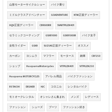
山形モーターサイクルショー
バイク乗り
ミドルクラスアドベンチャー
GOADVENTURE
KTM正規ディーラー
HQV正規ディーラー
CBR600RR
SVARTPILEN401
セラミックコーティング
GSXR1000
GSXR1000R
バイク女子
女性ライダー
GSXR
SUZUKI正規ディーラー
オススメ
カーボン
ヨシムラ
マフラー
モータース
納車
CRF250
ショップ
HusqvarnaMotorcycles
VITPILEN401
VITPILEN250
Husqvarna MOTORCYCLES
アパレル用品
バイクファッション
RS TAICHI
DEGNER
HJC
コロニル
レンタルバイク
モトオークレンタル
オシャレさん集まれ
メンズ
レディース
ファッション
シューズ
ブーツ
ファッション好き