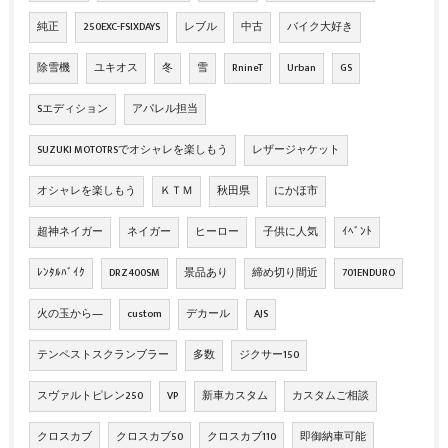
純正
250EXC-FSIXDAYS
レブル
中古
バイク大好き
除雪機
ユキオス
冬
雪
RnineT
Urban
GS
Sエディション
アパレル担当
SUZUKI MOTOTRSでオシャレを楽しもう
レザージャケット
オシャレを楽しもう
ＫＴＭ
秋田県
にかほ市
超神ネイガー
ネイガー
ヒーロー
子供に人気
ｲﾍﾞﾝﾄ
ﾚﾝﾀﾙﾊﾞｲｸ
DRZ400SM
景品あり
締め切り間近
701ENDURO
火の玉から―
custom
デカール
AJS
テンペストスクランブラー
多数
ジクサー150
スヴァルトピレン250
VP
新車カスタム
カスタムご相談
クロスカブ
クロスカブ50
クロスカブ110
即御納車可能