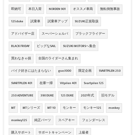
即納可
本日入荷
NORDEN 901
オススメ車両
無転倒無事故
125duke
試乗車
試乗車アップ
SUZUKI正規取扱
アドバイザー店
スーパーシェルパ
ブラックフライデー
BLACK FRIDAY
ビッグなSAIL
SUZUKI MOTORSへ集合
買わなきゃ損
全国のライダーさん集まれ
バイク好きにはたまらない
gsxs1000
限定企画
SVARTPILEN 250
SVARTPILEN 401
在庫一掃
Vitpilen 401
Svartpilen 125
250 ADVENTURE
390 DUKE
125 DUKE
2021年式
旧モデル
MT
MTシリーズ
MT-10
モンキー
モンキー125
monkey
monkey125
純正パーツ
スペアキー
フェンダーレス
購入サポート
サポートキャンペーン
上級者