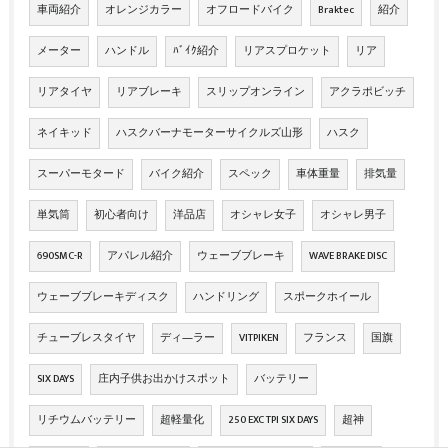
車両紹介
オレンジカラー
オフロードバイク
Braktec
紹介
メーター
ハンドル
ﾊﾞｲｸ紹介
リアスプロケット
リア
リアタイヤ
リアブレーキ
スリップオンライン
アクラポビッチ
ネイキッド
ハスクバーナモーターサイクルズ山形
ハスク
スーパーモタード
バイク紹介
スペック
車体重量
排気量
単気筒
初心者向け
洋品店
オシャレ女子
オシャレ男子
690SMC-R
アパレル紹介
ウェーブブレーキ
WAVE BRAKE DISC
ウェーブブレーキディスク
ハンドリング
スポークホイール
チューブレスタイヤ
ディ―ラー
VITPIKEN
フランス
国旗
SIX DAYS
庄内子供お出かけスポット
バッテリー
リチウムバッテリー
超軽量化
250 EXC TPI SIX DAYS
超神