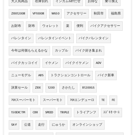
大人気商品
在庫切れ
インカムGETだぜ
お得な
乗り換え
ZRX1200R
VF1000R
W650
アクセサリー
秋田市
福島県
お財布
財布
ウォレット
楽
便利
バイクアクセサリー
バレンタイン
バレンタインイベント
バイクバレンタイン
今年は何個もらえるかな
カップル
バイク好き集まれ
バイクカッコイイ
イケメン
バイクイケメン
ADV
ニューモデル
ABS
トラクションコントロール
バイク新車
決算セール
ZRX
1200
さかたし
R1200GS
701スーパーモト
スーパーモト
701エンデューロ
TE
FE
150EXC TPI
CBR
SPEED
TRIPLE
トライアンフ
ｽｽﾞｷﾓｰﾀｰｽ
SX-F
公道
走行
にゅうか
オンラインショップ