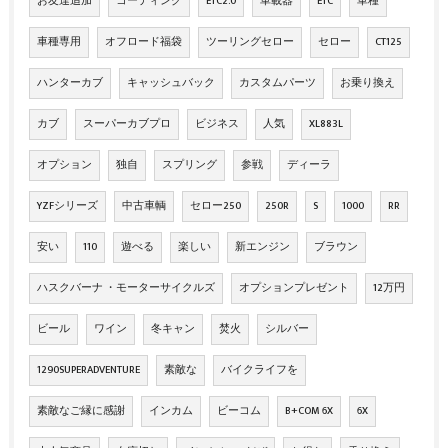
お友達追加
コーティング
ETC2.0
車載器
ETC
車種
車種専用
オフロード福袋
ツーリングセロー
セロー
CT125
ハンターカブ
キャッシュバック
カスタムパーツ
お乗り換え
カブ
スーパーカブプロ
ビジネス
人気
XL883L
オプション
独自
スプリング
参戦
ディーラ
YZFシリーズ
中古車輌
セロー250
250R
S
1000
RR
安い
110
遊べる
楽しい
新エンジン
ブラウン
ハスクバーナ ・モーターサイクルズ
オプションプレゼント
12万円
ビール
ワイン
冬キャン
焚火
シルバー
1290SUPERADVENTURE
素敵な
バイクライフを
素敵なご縁に感謝
インカム
ビーコム
B+COM 6X
6X