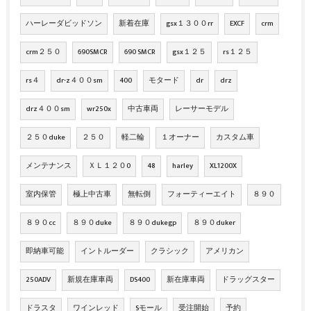
ハーレーダビッドソン
新着在庫
gsx１３００rr
EXCF
crm
crm２５０
690SMCR
690 SMCR
gsx１２５
rs１２５
rs４
dr-z４００sm
400
モタード
dr
drz
drz４００sm
wr250x
中古車両
レーサーモデル
２５０duke
２５０
軽二輪
１オーナー
カスタム車
メンテナンス
ＸＬ１２０0
48
harley
XL1200X
室内保管
極上中古車
無転倒
フォーティーエイト
８９０
８９０cc
８９０duke
８９０dukegp
８９０duker
即納車可能
イントルーダー
クラシック
アメリカン
250ADV
新規在庫車両
DS400
新在庫車両
ドラッグスター
ドラスタ
ワインレッド
Sモール
受注開始
予約