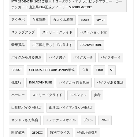
KTM 250 EXC TPI 2022ご納車！ローダウン・アクラポビッチマフラー・カー
ボンガード 山形県KTM正規ディーラー SUZUKI MOTORS
アクラポ
在庫新着
カスタム相談
250cc
VP401
ステップアップ
ストリートグライド
ベストショット賞
豪華賞品
ご応募お待ちしております
390ADVENTURE
バイクから見る風景
バイク男子
バイクガール
バイクボーイ
1290GT
CB1300 SUPER FOUR SP 2019年式
ＣＢ
1300
SP
低走行
1190 ADVENTURE
バイクから見る景色
バイクがある生活
ハーレー
ストリードグライド
スペシャル
参考
山形県バイク用品店
山形県バイクアパレル用品店
オシャレさん集合
メンテナンスオイル
ブラシ
SV650
限定価格
250EXC
特別プライス
特別お値引き