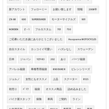
新アカウント
フォローミー
お願い致します
情報
2008年
ZX‐6R
600
SUPERDUKER
モーターサイクルズ
901
NORDEN
Z－1
フルカスタム
701
750
ご応募いただき誠にありがとうございました
Husqvarna MOTOCYCLES
自分スタイル
カッコイイ可愛い
ハズレなし
スウェーデン
日本
ジャパン
YZF-R3
202
あり
パーツ福袋
アパレル福袋
車種専用福袋
890 DUKE R
ピレンシリーズ
ジョルノ
女性にもオススメ
上品
スクーター
R125
初売り
ﾊﾞｲｸ
福袋
オススメ商品
詰め込みました
バイク屋スタッフ
保険
車両
ご契約
ライン