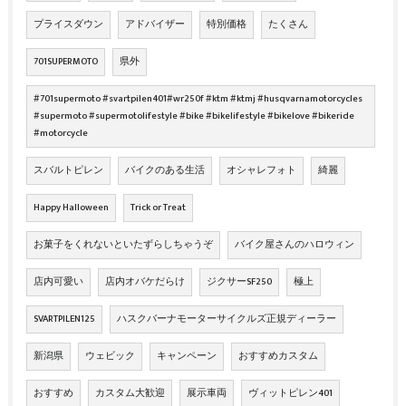
プライスダウン
アドバイザー
特別価格
たくさん
701SUPERMOTO
県外
#701supermoto #svartpilen401#wr250f #ktm #ktmj #husqvarnamotorcycles
#supermoto #supermotolifestyle #bike #bikelifestyle #bikelove #bikeride
#motorcycle
スバルトピレン
バイクのある生活
オシャレフォト
綺麗
Happy Halloween
Trick or Treat
お菓子をくれないといたずらしちゃうぞ
バイク屋さんのハロウィン
店内可愛い
店内オバケだらけ
ジクサーSF250
極上
SVARTPILEN125
ハスクバーナモーターサイクルズ正規ディーラー
新潟県
ウェビック
キャンペーン
おすすめカスタム
おすすめ
カスタム大歓迎
展示車両
ヴィットピレン401