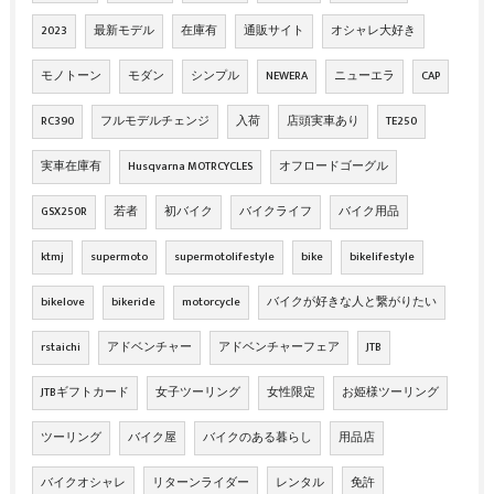
2023
最新モデル
在庫有
通販サイト
オシャレ大好き
モノトーン
モダン
シンプル
NEWERA
ニューエラ
CAP
RC390
フルモデルチェンジ
入荷
店頭実車あり
TE250
実車在庫有
Husqvarna MOTRCYCLES
オフロードゴーグル
GSX250R
若者
初バイク
バイクライフ
バイク用品
ktmj
supermoto
supermotolifestyle
bike
bikelifestyle
bikelove
bikeride
motorcycle
バイクが好きな人と繋がりたい
rstaichi
アドベンチャー
アドベンチャーフェア
JTB
JTBギフトカード
女子ツーリング
女性限定
お姫様ツーリング
ツーリング
バイク屋
バイクのある暮らし
用品店
バイクオシャレ
リターンライダー
レンタル
免許