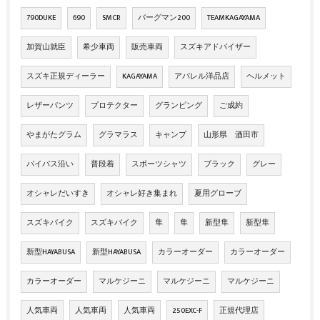
790DUKE
690
SMCR
バーグマン200
TEAMKAGAYAMA
加賀山就臣
希少車両
販売車両
スズキアドバイザー
スズキ正規ディーラー
KAGAYAMA
アパレル洋品店
ヘルメット
レザーパンツ
プロテクター
グランピング
ご成約
やまがたグラム
グラマラス
キャンプ
山形県 酒田市
バイパス沿い
普段着
スポーツシャツ
ブラック
グレー
オシャレだいすき
オシャレ好き集まれ
夏用グローブ
スズキバイク
スズキバイク
隼
隼
新型隼
新型隼
新型HAYABUSA
新型HAYABUSA
カラーオーダー
カラーオーダー
カラーオーダー
マルケジーニ
マルケジーニ
マルケジーニ
人気車両
人気車両
人気車両
250EXC-F
正規代理店