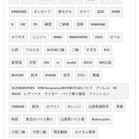
890DUKER
オンロード
新モデル
カラー
追加
SUPER
R
EXC
TPI
練習
ご納車
洗車
KAWASAKI
カワサキ
ニンジャ
NINJA
NINJA1000SX
2020
セール
お得
フルエキ
SUZUKI二輪
二輪
すずき
EVO
新登場
大型
390
rc
model
JP250
MFJ公認
MOTORS
鈴木
R1000R
岩手
ｶｽﾀﾑ
整備
SUZUKIMOTORS KTM Husqvarna MOTORCYCLES バイク アパレル RS
TAICHI レディース ライダー バイク乗り服装 ファッション
390DUKE
新潟
ホワイト
オレンジ
山形県酒田市
青森
秋田
東北のバイク乗り
山形県バイク屋
Motorcycles
小型二輪
大型二輪
限定解除
カスタム車両