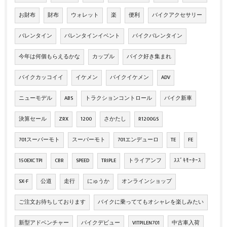
お財布
財布
ウォレット
楽
便利
バイクアクセサリー
バレンタイン
バレンタインイベント
バイクバレンタイン
今年は何個もらえるかな
カップル
バイク好き集まれ
バイクカッコイイ
イケメン
バイクイケメン
ADV
ニューモデル
ABS
トラクションコントロール
バイク新車
決算セール
ZRX
1200
さかたし
R1200GS
701スーパーモト
スーパーモト
701エンデューロ
TE
FE
150EXC TPI
CBR
SPEED
TRIPLE
トライアンフ
ｽｽﾞｷﾓｰﾀｰｽ
SX-F
公道
走行
にゅうか
オンラインショップ
ご注文お待ちしております
バイクに乗っててもオシャレを楽しみたい
新型アドベンチャー
バイクデビュー
VITPILEN701
中古車入荷