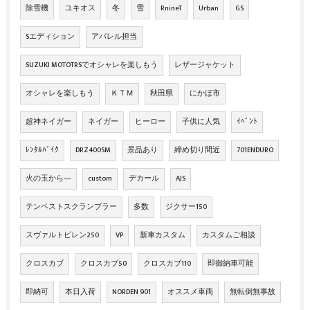
除雪機
ユキオス
冬
雪
RnineT
Urban
GS
Sエディション
アパレル担当
SUZUKI MOTOTRSでオシャレを楽しもう
レザージャケット
オシャレを楽しもう
ＫＴＭ
秋田県
にかほ市
超神ネイガー
ネイガー
ヒーロー
子供に人気
ｲﾍﾞﾝﾄ
ﾚﾝﾀﾙﾊﾞｲｸ
DRZ400SM
景品あり
締め切り間近
701ENDURO
火の玉から―
custom
デカール
AJS
テンペストスクランブラー
多数
ジクサー150
スヴァルトピレン250
VP
新車カスタム
カスタムご相談
クロスカブ
クロスカブ50
クロスカブ110
即御納車可能
即納可
本日入荷
NORDEN 901
オススメ車両
無転倒無事故