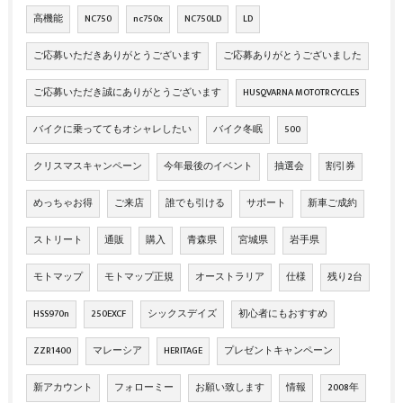
高機能
NC750
nc750x
NC750LD
LD
ご応募いただきありがとうございます
ご応募ありがとうございました
ご応募いただき誠にありがとうございます
HUSQVARNA MOTOTRCYCLES
バイクに乗っててもオシャレしたい
バイク冬眠
500
クリスマスキャンペーン
今年最後のイベント
抽選会
割引券
めっちゃお得
ご来店
誰でも引ける
サポート
新車ご成約
ストリート
通販
購入
青森県
宮城県
岩手県
モトマップ
モトマップ正規
オーストラリア
仕様
残り2台
HSS970n
250EXCF
シックスデイズ
初心者にもおすすめ
ZZR1400
マレーシア
HERITAGE
プレゼントキャンペーン
新アカウント
フォローミー
お願い致します
情報
2008年