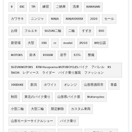
R
EXC
TPI
練習
ご納車
洗車
KAWASAKI
カワサキ
ニンジャ
NINJA
NINJA1000SX
2020
セール
お得
フルエキ
SUZUKI二輪
二輪
すずき
EVO
新登場
大型
390
rc
model
JP250
MFJ公認
MOTORS
鈴木
R1000R
岩手
ｶｽﾀﾑ
整備
SUZUKIMOTORS KTM Husqvarna MOTORCYCLES バイク アパレル RS
TAICHI レディース ライダー バイク乗り服装 ファッション
390DUKE
新潟
ホワイト
オレンジ
山形県酒田市
青森
秋田
東北のバイク乗り
山形県バイク屋
Motorcycles
小型二輪
大型二輪
限定解除
カスタム車両
山形モーターサイクルショー
バイク乗り