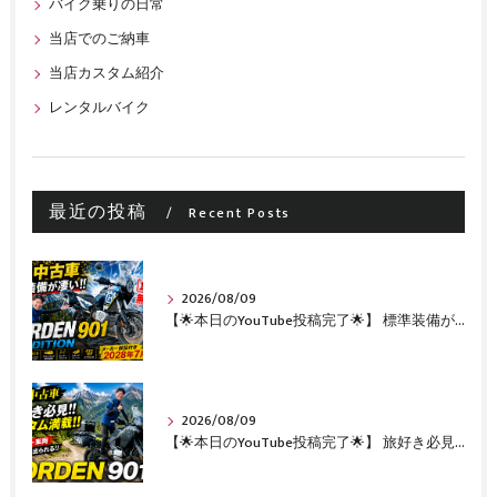
バイク乗りの日常
当店でのご納車
当店カスタム紹介
レンタルバイク
最近の投稿
Recent Posts
2026/08/09
【🌟本日のYouTube投稿完了🌟】 標準装備が凄い!!1オーナー・無転倒の極上中古車🔥 「NORDEN 901 EXPEDITION」が入荷いたしました✨ 【Husqvarna Motorcycles山形】
2026/08/09
【🌟本日のYouTube投稿完了🌟】 旅好き必見🔥!!カスタム満載の極上中古車！ 「NORDEN 901」が入荷いたしました✨【Husqvarna Motorcycles山形】