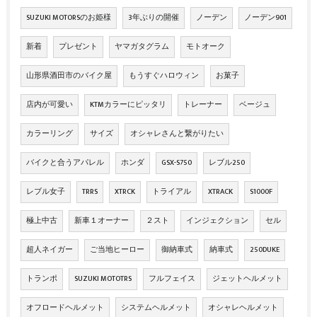
SUZUKI MOTORSのお姫様
3年ぶりの開催
ノーデン
ノーデン901
新着
プレゼント
ヤマガタグラム
モトオーク
山形県酒田市のバイク屋
もうすぐハロウィン
お菓子
店内が可愛い
KTMカラーにピッタリ
トレーナー
ベージュ
カラーリング
サイズ
オシャレさんと繋がりたい
バイクと合うアパレル
ホンダ
GSX-S750
レブル250
レブル女子
TRRS
XTRCK
トライアル
XTRACK
S1000F
極上中古
新車１オーナー
２スト
インジェクション
セル
超人ネイガー
ご当地ヒーロー
御納車式
納車式
250DUKE
トランポ
SUZUKI MOTOTRS
フルフェイス
ジェットヘルメット
オフロードヘルメット
システムヘルメット
オシャレヘルメット