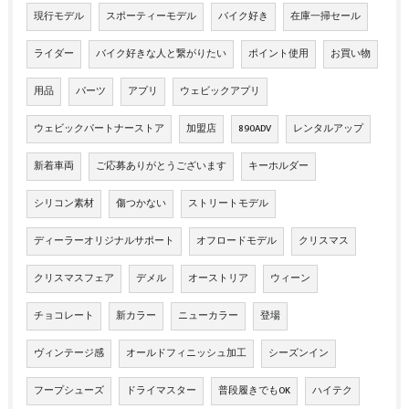
現行モデル
スポーティーモデル
バイク好き
在庫一掃セール
ライダー
バイク好きな人と繋がりたい
ポイント使用
お買い物
用品
パーツ
アプリ
ウェビックアプリ
ウェビックパートナーストア
加盟店
890ADV
レンタルアップ
新着車両
ご応募ありがとうございます
キーホルダー
シリコン素材
傷つかない
ストリートモデル
ディーラーオリジナルサポート
オフロードモデル
クリスマス
クリスマスフェア
デメル
オーストリア
ウィーン
チョコレート
新カラー
ニューカラー
登場
ヴィンテージ感
オールドフィニッシュ加工
シーズンイン
フープシューズ
ドライマスター
普段履きでもOK
ハイテク