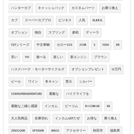
ハンターカブ
キャッシュバック
カスタムパーツ
お乗り換え
カブ
スーパーカブプロ
ビジネス
人気
XL883L
オプション
独自
スプリング
参戦
ディーラ
YZFシリーズ
中古車輌
セロー250
250R
S
1000
RR
安い
110
遊べる
楽しい
新エンジン
ブラウン
ハスクバーナ ・モーターサイクルズ
オプションプレゼント
12万円
ビール
ワイン
冬キャン
焚火
シルバー
1290SUPERADVENTURE
素敵な
バイクライフを
素敵なご縁に感謝
インカム
ビーコム
B+COM 6X
6X
大人気商品
在庫切れ
インカムGETだぜ
お得な
乗り換え
ZRX1200R
VF1000R
W650
アクセサリー
秋田市
福島県