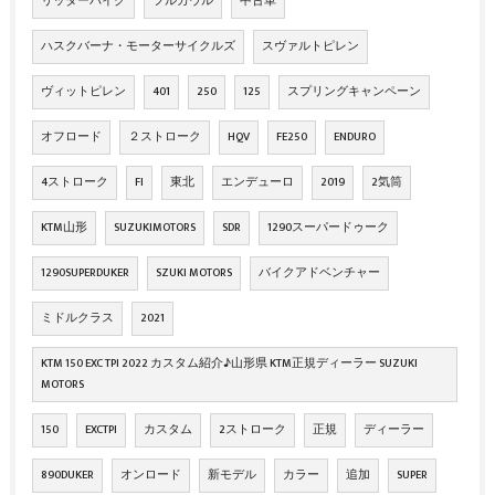
リッターバイク
フルカウル
中古車
ハスクバーナ・モーターサイクルズ
スヴァルトピレン
ヴィットピレン
401
250
125
スプリングキャンペーン
オフロード
２ストローク
HQV
FE250
ENDURO
4ストローク
FI
東北
エンデューロ
2019
2気筒
KTM山形
SUZUKIMOTORS
SDR
1290スーパードゥーク
1290SUPERDUKER
SZUKI MOTORS
バイクアドベンチャー
ミドルクラス
2021
KTM 150 EXC TPI 2022 カスタム紹介♪山形県 KTM正規ディーラー SUZUKI
MOTORS
150
EXCTPI
カスタム
2ストローク
正規
ディーラー
890DUKER
オンロード
新モデル
カラー
追加
SUPER