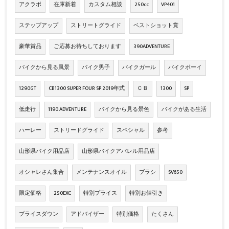
アクラポ
在庫新着
カスタム相談
250cc
VP401
ステップアップ
ストリートグライド
ベストショット賞
豪華賞品
ご応募お待ちしております
390ADVENTURE
バイクから見る風景
バイク男子
バイクガール
バイクボーイ
1290GT
CB1300 SUPER FOUR SP 2019年式
ＣＢ
1300
SP
低走行
1190 ADVENTURE
バイクから見る景色
バイクがある生活
ハーレー
ストリードグライド
スペシャル
参考
山形県バイク用品店
山形県バイクアパレル用品店
オシャレさん集合
メンテナンスオイル
ブラシ
SV650
限定価格
250EXC
特別プライス
特別お値引き
プライスダウン
アドバイザー
特別価格
たくさん