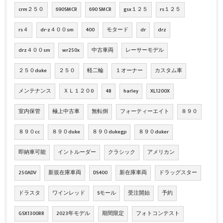
crm２５０
690SMCR
690 SMCR
gsx１２５
rs１２５
rs４
dr-z４００sm
400
モタード
dr
drz
drz４００sm
wr250x
中古車両
レーサーモデル
２５０duke
２５０
軽二輪
１オーナー
カスタム車
メンテナンス
ＸＬ１２０0
48
harley
XL1200X
室内保管
極上中古車
無転倒
フォーティーエイト
８９０
８９０cc
８９０duke
８９０dukegp
８９０duker
即納車可能
イントルーダー
クラシック
アメリカン
250ADV
新規在庫車両
DS400
新在庫車両
ドラッグスター
ドラスタ
ワインレッド
Sモール
受注開始
予約
GSX1300RR
2023年モデル
期間限定
フォトコンテスト