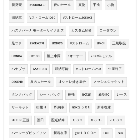
新発売
890DUKEGP
夏のセール
夏物
半袖
小物
御納車
Vストローム1050
Vストローム1050XT
ハスクバーナ モーターサイクルズ
カスタム紹介
ローダウン
足つき
250EXCTPI
SIXDAYS
Vストローム
SP401
正規取扱
HONDA
CB1100
極上車両
1オーナー
2022年モデル
ハヤブサ
GSX1300R
即納可能
Vストローム250
生産終了
DEGENR
夏の大セール
オシャレ好き集合
メッシュジャケット
タンクバッグ
シートバッグ
長袖
RC125
新型RC
レース
サーキット
街乗り
即納車
GSX２５０R
新車在庫
SUZUKI正規
酒田
配送納車
８８３
８８３n
xl８８３
ハーレーダビッドソン
新着在庫
gsx１３００rr
EXCF
crm