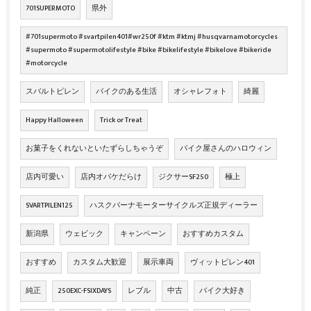
701SUPERMOTO
県外
#701supermoto #svartpilen401#wr250f #ktm #ktmj #husqvarnamotorcycles
#supermoto #supermotolifestyle #bike #bikelifestyle #bikelove #bikeride
#motorcycle
スバルトピレン
バイクのある生活
オシャレフォト
綺麗
Happy Halloween
Trick or Treat
お菓子をくれないといたずらしちゃうぞ
バイク屋さんのハロウィン
店内可愛い
店内オバケだらけ
ジクサーSF250
極上
SVARTPILEN125
ハスクバーナモーターサイクルズ正規ディーラー
新潟県
ウェビック
キャンペーン
おすすめカスタム
おすすめ
カスタム大歓迎
展示車両
ヴィットピレン401
純正
250EXC-FSIXDAYS
レブル
中古
バイク大好き