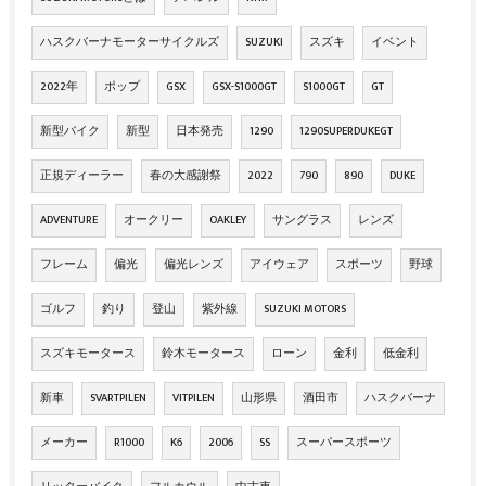
ハスクバーナモーターサイクルズ
SUZUKI
スズキ
イベント
2022年
ポップ
GSX
GSX-S1000GT
S1000GT
GT
新型バイク
新型
日本発売
1290
1290SUPERDUKEGT
正規ディーラー
春の大感謝祭
2022
790
890
DUKE
ADVENTURE
オークリー
OAKLEY
サングラス
レンズ
フレーム
偏光
偏光レンズ
アイウェア
スポーツ
野球
ゴルフ
釣り
登山
紫外線
SUZUKI MOTORS
スズキモータース
鈴木モータース
ローン
金利
低金利
新車
SVARTPILEN
VITPILEN
山形県
酒田市
ハスクバーナ
メーカー
R1000
K6
2006
SS
スーパースポーツ