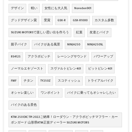
デザイン
軽い
女性にも大人気
Noreden901
グッドデザイン賞
受賞
GSX‐R
GSX‐R1000
カスタム多数
SUZUKI MOTORSで楽しい思い出を作ろう
紅葉
友達とバイク
親子バイク
バイクがある風景
NINJA250
NINJA250SL
RS4125
アクラボビッチ
レーシングサウンド
パワーアップ
ノーマルエキゾースト
スヴァルトピレン401
ビットピレン401
FMF
チタン
TY250Z
スコティッシュ
トライアルバイク
オシャレ楽しい
ワンポイント
バイクに乗ってもオシャレしたい
バイクのある景色
KTM 250 EXC TPI 2022ご納車！ローダウン・アクラポビッチマフラー・カー
ボンガード 山形県KTM正規ディーラー SUZUKI MOTORS