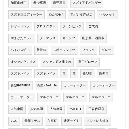
加賀山就臣
希少車両
販売車両
スズキアドバイザー
スズキ正規ディーラー
KAGAYAMA
アパレル洋品店
ヘルメット
レザーパンツ
プロテクター
グランピング
ご成約
やまがたグラム
グラマラス
キャンプ
山形県 酒田市
バイパス沿い
普段着
スポーツシャツ
ブラック
グレー
オシャレだいすき
オシャレ好き集まれ
夏用グローブ
スズキバイク
スズキバイク
隼
隼
新型隼
新型隼
新型HAYABUSA
新型HAYABUSA
カラーオーダー
カラーオーダー
カラーオーダー
マルケジーニ
マルケジーニ
マルケジーニ
人気車両
人気車両
人気車両
250EXC-F
正規代理店
2023
最新モデル
在庫有
通販サイト
オシャレ大好き