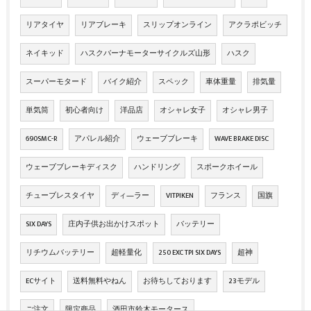
リアタイヤ
リアブレーキ
スリップオンライン
アクラポビッチ
ネイキッド
ハスクバーナモーターサイクルズ山形
ハスク
スーパーモタード
バイク紹介
スペック
車体重量
排気量
単気筒
初心者向け
洋品店
オシャレ女子
オシャレ男子
690SMC-R
アパレル紹介
ウェーブブレーキ
WAVE BRAKE DISC
ウェーブブレーキディスク
ハンドリング
スポークホイール
チューブレスタイヤ
ディ―ラー
VITPIKEN
フランス
国旗
SIX DAYS
庄内子供お出かけスポット
バッテリー
リチウムバッテリー
超軽量化
250 EXC TPI SIX DAYS
超神
ECサイト
送料無料やねん
お待ちしております
23モデル
ご注文
限定商品
酒田市鈴木モータース