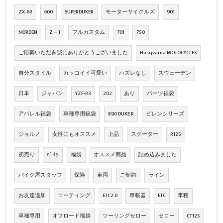
ZX‐6R
600
SUPERDUKER
モーターサイクルズ
901
NORDEN
Z－1
フルカスタム
701
750
ご応募いただき誠にありがとうございました
Husqvarna MOTOCYCLES
自分スタイル
カッコイイ可愛い
ハズレなし
スウェーデン
日本
ジャパン
YZF-R3
202
あり
パーツ福袋
アパレル福袋
車種専用福袋
890 DUKE R
ピレンシリーズ
ジョルノ
女性にもオススメ
上品
スクーター
R125
初売り
ﾊﾞｲｸ
福袋
オススメ商品
詰め込みました
バイク屋スタッフ
保険
車両
ご契約
ライン
お友達追加
コーティング
ETC2.0
車載器
ETC
車種
車種専用
オフロード福袋
ツーリングセロー
セロー
CT125