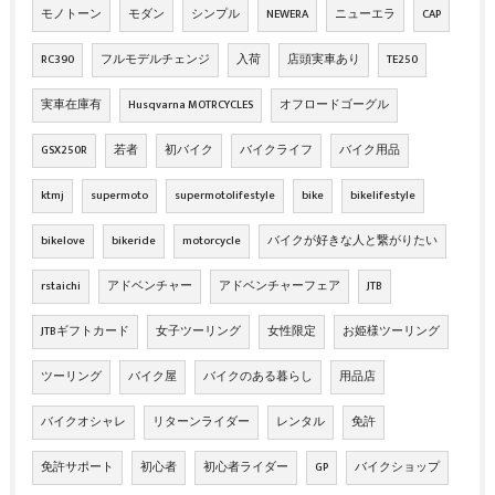
モノトーン
モダン
シンプル
NEWERA
ニューエラ
CAP
RC390
フルモデルチェンジ
入荷
店頭実車あり
TE250
実車在庫有
Husqvarna MOTRCYCLES
オフロードゴーグル
GSX250R
若者
初バイク
バイクライフ
バイク用品
ktmj
supermoto
supermotolifestyle
bike
bikelifestyle
bikelove
bikeride
motorcycle
バイクが好きな人と繋がりたい
rstaichi
アドベンチャー
アドベンチャーフェア
JTB
JTBギフトカード
女子ツーリング
女性限定
お姫様ツーリング
ツーリング
バイク屋
バイクのある暮らし
用品店
バイクオシャレ
リターンライダー
レンタル
免許
免許サポート
初心者
初心者ライダー
GP
バイクショップ