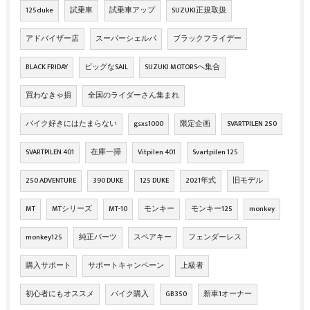
125duke
試乗車
試乗車アップ
SUZUKI正規取扱
アドバイザー店
スーパーシェルパ
ブラックフライデー
BLACK FRIDAY
ビッグなSAIL
SUZUKI MOTORSへ集合
買わなきゃ損
全国のライダーさん集まれ
バイク好きにはたまらない
gsxs1000
限定企画
SVARTPILEN 250
SVARTPILEN 401
在庫一掃
Vitpilen 401
Svartpilen 125
250 ADVENTURE
390 DUKE
125 DUKE
2021年式
旧モデル
MT
MTシリーズ
MT-10
モンキー
モンキー125
monkey
monkey125
純正パーツ
スペアキー
フェンダーレス
購入サポート
サポートキャンペーン
上級者
初心者にもオススメ
バイク購入
GB350
新車1オーナー