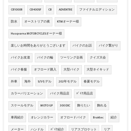
CB1000R
CB400SF
CB
ADVENTRE
ファイナルエディション
防水
オーストリアの夜
KTMオーナー様
Husqvarna MOTORCYCLESオーナー様
楽しいお時間をありがとうございます
バイクのお話
バイク繋がり
バイクお友達
バイクの輪
ツーリング企画
クイズ大会
バイク春服
オフロード購入
大型バイク
大型ネイキッド
外車
海外
S/Sモデル
202年モデル
春夏モデル
カラーバリエーション
バイク用品店
ﾊﾞｲｸ用品店
スケールモデル
MOTO GP
300 EXC
飾りたい
飾れる
車両紹介
オレンジカラー
オフロードバイク
Braktec
紹介
メーター
ハンドル
ﾊﾞｲｸ紹介
リアスプロケット
リア