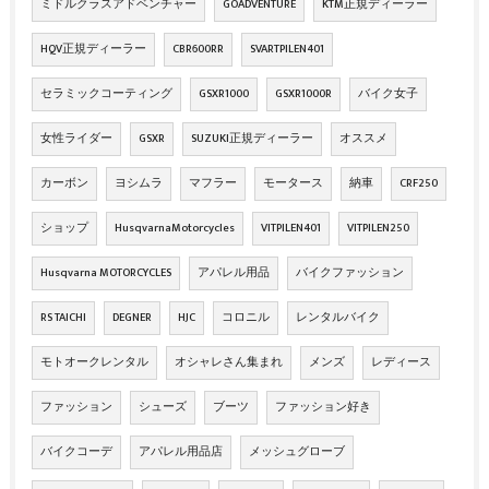
ミドルクラスアドベンチャー
GOADVENTURE
KTM正規ディーラー
HQV正規ディーラー
CBR600RR
SVARTPILEN401
セラミックコーティング
GSXR1000
GSXR1000R
バイク女子
女性ライダー
GSXR
SUZUKI正規ディーラー
オススメ
カーボン
ヨシムラ
マフラー
モータース
納車
CRF250
ショップ
HusqvarnaMotorcycles
VITPILEN401
VITPILEN250
Husqvarna MOTORCYCLES
アパレル用品
バイクファッション
RS TAICHI
DEGNER
HJC
コロニル
レンタルバイク
モトオークレンタル
オシャレさん集まれ
メンズ
レディース
ファッション
シューズ
ブーツ
ファッション好き
バイクコーデ
アパレル用品店
メッシュグローブ