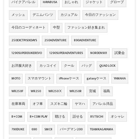
バイクアパレル
HAYABUSA
おしゃれ
ジャケット
グローブ
メッシュ
デニムパンツ
カジュアル
今日のファッション
今日のコーディネート
中型
ファッション好き集まれ
250EXCTPISIXDAYS
250ADVENTURE
890ADVENTURE
1290SUPERDUKEREVO
1290SUPERADVENTURES
NORDEN901
試乗会
お洋服大好き
カッコイイ
クール
バッグ
QUAD LOCK
MOTO
スマホマウント
iPhoneケース
galaxyケース
YAMAHA
WR250F
WR250
WR250Ⅹ
WR250R
宮城
福島
在庫車両
オフ車
スズキ二輪
ヤマハ
アパレル洋品
B+COM
B+COM PLAY
聴ける
話せる
RS TSICHI
オシャレ
790DUKE
690
SMCR
バーグマン200
TEAMKAGAYAMA