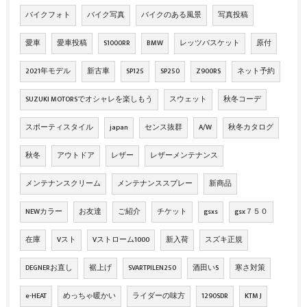
バイクフォト
バイク写真
バイクのある風景
写真投稿
愛車
愛車投稿
S1000RR
BMW
レッツバスケット
原付
2021年モデル
新古車
SP125
SP250
Z900RS
ネット予約
SUZUKI MOTORSでオシャレを楽しもう
スウェット
秋冬コーデ
スポーティスタイル
japan
センス抜群
A/W
秋冬カタログ
秋冬
アウトドア
レザー
レザーメンテナンス
メンテナンスクリーム
メンテナンススプレー
新商品
NEWカラー
お友達
ご紹介
チケット
gsxs
gsx７５０
在庫
Vスト
Vストローム1000
新入荷
スズキ正規
DEGNERお直し
裾上げ
SVARTPILEN250
酒田いS
寒さ対策
e-HEAT
めっちゃ暖かい
ライダーの味方
1290SDR
KTM J