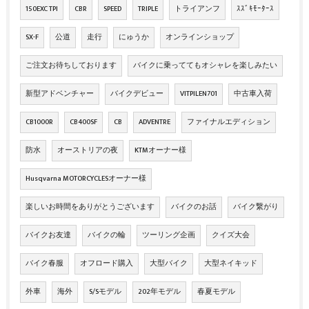
150EXC TPI
CBR
SPEED
TRIPLE
トライアンフ
ｽｽﾞｷﾓｰﾀｰｽ
SX-F
公道
走行
にゅうか
オンラインショップ
ご注文お待ちしております
バイクに乗っててもオシャレを楽しみたい
新型アドベンチャー
バイクデビュー
VITPILEN701
中古車入荷
CB1000R
CB400SF
CB
ADVENTRE
ファイナルエディション
防水
オーストリアの夜
KTMオーナー様
Husqvarna MOTORCYCLESオーナー様
楽しいお時間をありがとうございます
バイクのお話
バイク繋がり
バイクお友達
バイクの輪
ツーリング企画
クイズ大会
バイク春服
オフロード購入
大型バイク
大型ネイキッド
外車
海外
S/Sモデル
202年モデル
春夏モデル