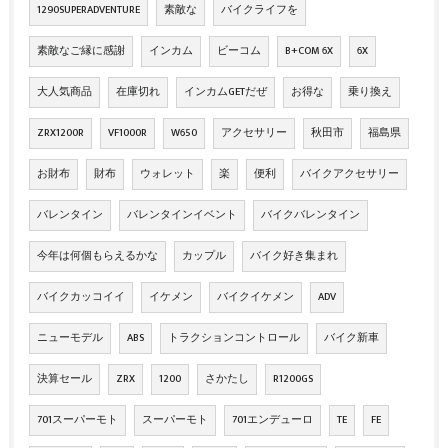
1290SUPERADVENTURE
素敵な
バイクライフを
素敵なご縁に感謝
インカム
ビーコム
B+COM 6X
6X
大人気商品
在庫切れ
インカムGETだぜ
お得な
乗り換え
ZRX1200R
VF1000R
W650
アクセサリー
秋田市
福島県
お財布
財布
ウォレット
楽
便利
バイクアクセサリー
バレンタイン
バレンタインイベント
バイクバレンタイン
今年は何個もらえるかな
カップル
バイク好き集まれ
バイクカッコイイ
イケメン
バイクイケメン
ADV
ニューモデル
ABS
トラクションコントロール
バイク新車
決算セール
ZRX
1200
さかたし
R1200GS
701スーパーモト
スーパーモト
701エンデューロ
TE
FE