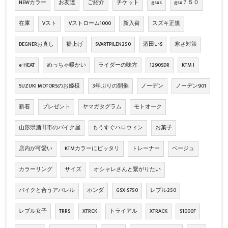
NEWカラー
お友達
ご紹介
チケット
gsxs
gsx７５０
在庫
Vスト
Vストローム1000
新入荷
スズキ正規
DEGNERお直し
裾上げ
SVARTPILEN250
酒田いS
寒さ対策
e-HEAT
めっちゃ暖かい
ライダーの味方
1290SDR
KTM J
SUZUKI MOTORSのお姫様
3年ぶりの開催
ノーデン
ノーデン901
新着
プレゼント
ヤマガタグラム
モトオーク
山形県酒田市のバイク屋
もうすぐハロウィン
お菓子
店内が可愛い
KTMカラーにピッタリ
トレーナー
ベージュ
カラーリング
サイズ
オシャレさんと繋がりたい
バイクと合うアパレル
ホンダ
GSX-S750
レブル250
レブル女子
TRRS
XTRCK
トライアル
XTRACK
S1000F