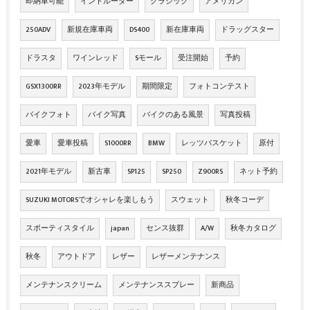
即納車可能
イントルーダー
クラシック
アメリカン
250ADV
新規在庫車両
DS400
新在庫車両
ドラッグスター
ドラスタ
ワインレッド
Sモール
受注開始
予約
GSX1300RR
2023年モデル
期間限定
フォトコンテスト
バイクフォト
バイク写真
バイクのある風景
写真投稿
愛車
愛車投稿
S1000RR
BMW
レッツバスケット
原付
2021年モデル
新古車
SP125
SP250
Z900RS
ネット予約
SUZUKI MOTORSでオシャレを楽しもう
スウェット
秋冬コーデ
スポーティスタイル
japan
センス抜群
A/W
秋冬カタログ
秋冬
アウトドア
レザー
レザーメンテナンス
メンテナンスクリーム
メンテナンススプレー
新商品