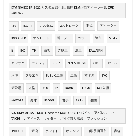
KTM 150 EXC TPI 2022 カスタム紹介♪山形県 KTM正規ディーラー SUZUKI
MOTORS
150
EXCTPI
カスタム
2ストローク
正規
ディーラー
890DUKER
オンロード
新モデル
カラー
追加
SUPER
R
EXC
TPI
練習
ご納車
洗車
KAWASAKI
カワサキ
ニンジャ
NINJA
NINJA1000SX
2020
セール
お得
フルエキ
SUZUKI二輪
二輪
すずき
EVO
新登場
大型
390
rc
model
JP250
MFJ公認
MOTORS
鈴木
R1000R
岩手
ｶｽﾀﾑ
整備
SUZUKIMOTORS KTM Husqvarna MOTORCYCLES バイク アパレル RS
TAICHI レディース ライダー バイク乗り服装 ファッション
390DUKE
新潟
ホワイト
オレンジ
山形県酒田市
青森