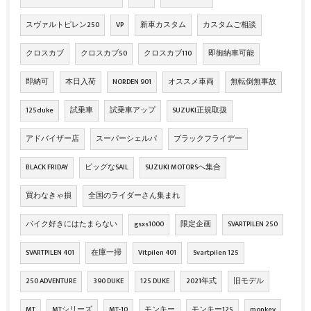
スヴァルトピレン250
VP
新車カスタム
カスタムご相談
クロスカブ
クロスカブ50
クロスカブ110
即御納車可能
即納可
本日入荷
NORDEN 901
オススメ車両
無転倒無事故
125duke
試乗車
試乗車アップ
SUZUKI正規取扱
アドバイザー店
スーパーシェルパ
ブラックフライデー
BLACK FRIDAY
ビッグなSAIL
SUZUKI MOTORSへ集合
買わなきゃ損
全国のライダーさん集まれ
バイク好きにはたまらない
gsxs1000
限定企画
SVARTPILEN 250
SVARTPILEN 401
在庫一掃
Vitpilen 401
Svartpilen 125
250 ADVENTURE
390 DUKE
125 DUKE
2021年式
旧モデル
MT
MTシリーズ
MT-10
モンキー
モンキー125
monkey