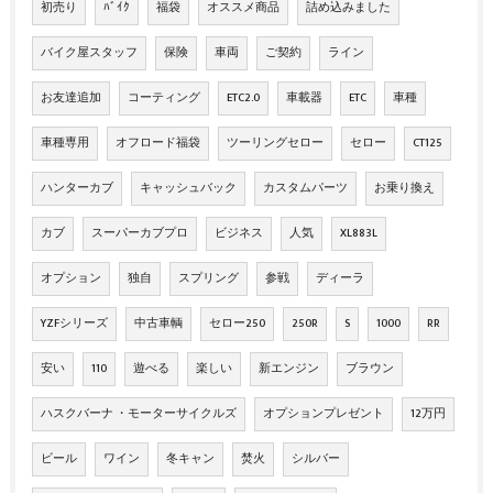
初売り
ﾊﾞｲｸ
福袋
オススメ商品
詰め込みました
バイク屋スタッフ
保険
車両
ご契約
ライン
お友達追加
コーティング
ETC2.0
車載器
ETC
車種
車種専用
オフロード福袋
ツーリングセロー
セロー
CT125
ハンターカブ
キャッシュバック
カスタムパーツ
お乗り換え
カブ
スーパーカブプロ
ビジネス
人気
XL883L
オプション
独自
スプリング
参戦
ディーラ
YZFシリーズ
中古車輌
セロー250
250R
S
1000
RR
安い
110
遊べる
楽しい
新エンジン
ブラウン
ハスクバーナ ・モーターサイクルズ
オプションプレゼント
12万円
ビール
ワイン
冬キャン
焚火
シルバー