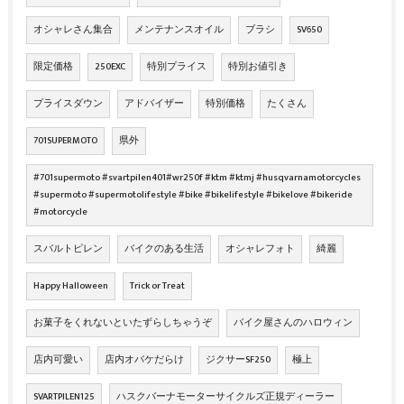
オシャレさん集合
メンテナンスオイル
ブラシ
SV650
限定価格
250EXC
特別プライス
特別お値引き
プライスダウン
アドバイザー
特別価格
たくさん
701SUPERMOTO
県外
#701supermoto #svartpilen401#wr250f #ktm #ktmj #husqvarnamotorcycles
#supermoto #supermotolifestyle #bike #bikelifestyle #bikelove #bikeride
#motorcycle
スバルトピレン
バイクのある生活
オシャレフォト
綺麗
Happy Halloween
Trick or Treat
お菓子をくれないといたずらしちゃうぞ
バイク屋さんのハロウィン
店内可愛い
店内オバケだらけ
ジクサーSF250
極上
SVARTPILEN125
ハスクバーナモーターサイクルズ正規ディーラー