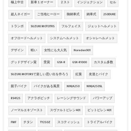
極上中古
新車１オーナー
２スト
インジェクション
セル
超人ネイガー
ご当地ヒーロー
御納車式
納車式
250DUKE
トランポ
SUZUKI MOTOTRS
フルフェイス
ジェットヘルメット
オフロードヘルメット
システムヘルメット
オシャレヘルメット
デザイン
軽い
女性にも大人気
Noreden901
グッドデザイン賞
受賞
GSX‐R
GSX‐R1000
カスタム多数
SUZUKI MOTORSで楽しい思い出を作ろう
紅葉
友達とバイク
親子バイク
バイクがある風景
NINJA250
NINJA250SL
RS4125
アクラボビッチ
レーシングサウンド
パワーアップ
ノーマルエキゾースト
スヴァルトピレン401
ビットピレン401
FMF
チタン
TY250Z
スコティッシュ
トライアルバイク