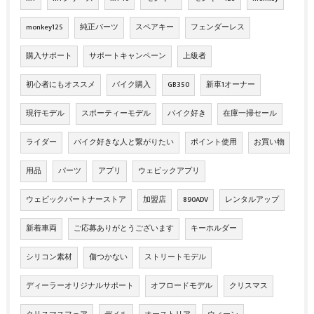
monkey125
純正パーツ
スペアキー
フェンダーレス
購入サポート
サポートキャンペーン
上級者
初心者にもオススメ
バイク購入
GB350
新車1オーナー
現行モデル
スポーティーモデル
バイク好き
在庫一掃セール
ライダー
バイク好きな人と繋がりたい
ポイント使用
お買い物
用品
パーツ
アプリ
ウェビックアプリ
ウェビックパートナーストア
加盟店
890ADV
レンタルアップ
新着車両
ご応募ありがとうございます
キーホルダー
シリコン素材
傷つかない
ストリートモデル
ディーラーオリジナルサポート
オフロードモデル
クリスマス