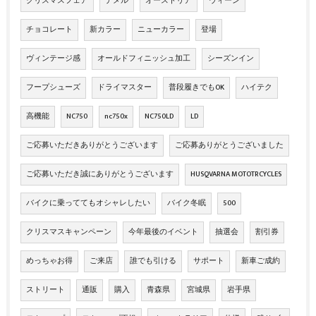
クリスマスフェア
デメル
オーストリア
ウィーン
チョコレート
新カラー
ニューカラー
登場
ヴィンテージ感
オールドフィニッシュ加工
シーズンイン
フープシューズ
ドライマスター
普段履きでもOK
ハイテク
高機能
NC750
nc750x
NC750LD
LD
ご応募いただきありがとうございます
ご応募ありがとうございました
ご応募いただき誠にありがとうございます
HUSQVARNA MOTOTRCYCLES
バイクに乗っててもオシャレしたい
バイク冬眠
500
クリスマスキャンペーン
今年最後のイベント
抽選会
割引券
めっちゃお得
ご来店
誰でも引ける
サポート
新車ご成約
ストリート
通販
購入
青森県
宮城県
岩手県