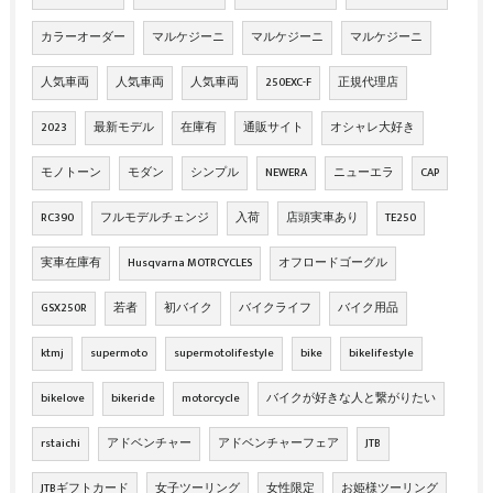
カラーオーダー
マルケジーニ
マルケジーニ
マルケジーニ
人気車両
人気車両
人気車両
250EXC-F
正規代理店
2023
最新モデル
在庫有
通販サイト
オシャレ大好き
モノトーン
モダン
シンプル
NEWERA
ニューエラ
CAP
RC390
フルモデルチェンジ
入荷
店頭実車あり
TE250
実車在庫有
Husqvarna MOTRCYCLES
オフロードゴーグル
GSX250R
若者
初バイク
バイクライフ
バイク用品
ktmj
supermoto
supermotolifestyle
bike
bikelifestyle
bikelove
bikeride
motorcycle
バイクが好きな人と繋がりたい
rstaichi
アドベンチャー
アドベンチャーフェア
JTB
JTBギフトカード
女子ツーリング
女性限定
お姫様ツーリング