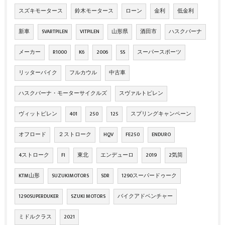
スズキモータース
鈴木モータース
ローン
金利
低金利
新車
SVARTPILEN
VITPILEN
山形県
酒田市
ハスクバーナ
メーカー
R1000
K6
2006
SS
スーパースポーツ
リッターバイク
フルカウル
中古車
ハスクバーナ・モーターサイクルズ
スヴァルトピレン
ヴィットピレン
401
250
125
スプリングキャンペーン
オフロード
２ストローク
HQV
FE250
ENDURO
4ストローク
FI
東北
エンデューロ
2019
2気筒
KTM山形
SUZUKIMOTORS
SDR
1290スーパードゥーク
1290SUPERDUKER
SZUKI MOTORS
バイクアドベンチャー
ミドルクラス
2021