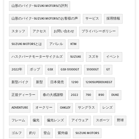
山形のバイク･SUZUKI MOTORSの評判
山形のバイク･SUZUKI MOTORSのお客様の声
サービス
採用情報
スタッフ
アクセス
お問い合わせ
プライバシーポリシー
SUZUKI MOTORSとは
アパレル
KTM
ハスクバーナモーターサイクルズ
SUZUKI
スズキ
イベント
2022年
ポップ
GSX
GSX-S1000GT
S1000GT
GT
新型バイク
新型
日本発売
1290
1290SUPERDUKEGT
正規ディーラー
春の大感謝祭
2022
790
890
DUKE
ADVENTURE
オークリー
OAKLEY
サングラス
レンズ
フレーム
偏光
偏光レンズ
アイウェア
スポーツ
野球
ゴルフ
釣り
登山
紫外線
SUZUKI MOTORS