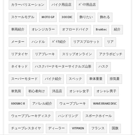
カラーバリエーション
バイク用品店
ﾊﾞｲｸ用品店
スケールモデル
MOTO GP
300 EXC
飾りたい
飾れる
車両紹介
オレンジカラー
オフロードバイク
Braktec
紹介
メーター
ハンドル
ﾊﾞｲｸ紹介
リアスプロケット
リア
リアタイヤ
リアブレーキ
スリップオンライン
アクラポビッチ
ネイキッド
ハスクバーナモーターサイクルズ山形
ハスク
スーパーモタード
バイク紹介
スペック
車体重量
排気量
単気筒
初心者向け
洋品店
オシャレ女子
オシャレ男子
690SMC-R
アパレル紹介
ウェーブブレーキ
WAVE BRAKE DISC
ウェーブブレーキディスク
ハンドリング
スポークホイール
チューブレスタイヤ
ディ―ラー
VITPIKEN
フランス
国旗