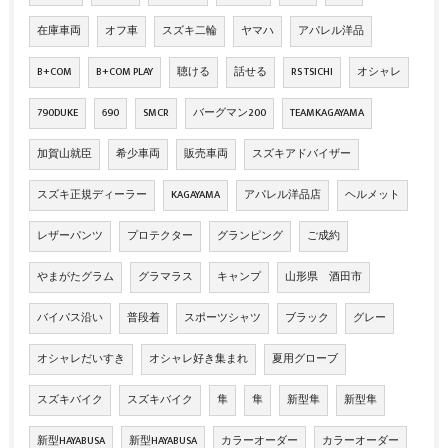
在庫車両
オフ車
スズキ二輪
ヤマハ
アパレル洋品
B+COM
B+COM PLAY
聴ける
話せる
RS TSICHI
オシャレ
790DUKE
690
SMCR
バーグマン200
TEAMKAGAYAMA
加賀山就臣
希少車両
販売車両
スズキアドバイザー
スズキ正規ディーラー
KAGAYAMA
アパレル洋品店
ヘルメット
レザーパンツ
プロテクター
グランピング
ご成約
やまがたグラム
グラマラス
キャンプ
山形県 酒田市
バイパス沿い
普段着
スポーツシャツ
ブラック
グレー
オシャレだいすき
オシャレ好き集まれ
夏用グローブ
スズキバイク
スズキバイク
隼
隼
新型隼
新型隼
新型HAYABUSA
新型HAYABUSA
カラーオーダー
カラーオーダー