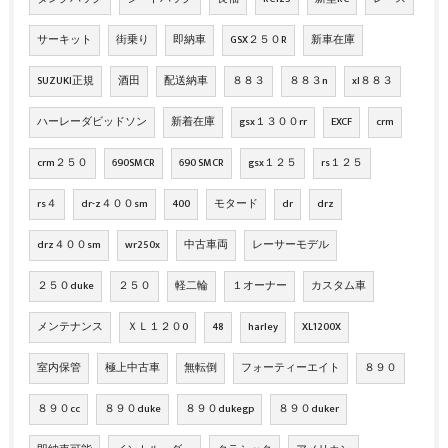
サーキット
街乗り
即納車
GSX２５０R
新車在庫
SUZUKI正規
酒田
配送納車
８８３
８８３n
xl８８３
ハーレーダビッドソン
新着在庫
gsx１３００rr
EXCF
crm
crm２５０
690SMCR
690 SMCR
gsx１２５
rs１２５
rs４
dr-z４００sm
400
モタード
dr
drz
drz４００sm
wr250x
中古車両
レーサーモデル
２５０duke
２５０
軽二輪
１オーナー
カスタム車
メンテナンス
ＸＬ１２０0
48
harley
XL1200X
室内保管
極上中古車
無転倒
フォーティーエイト
８９０
８９０cc
８９０duke
８９０dukegp
８９０duker