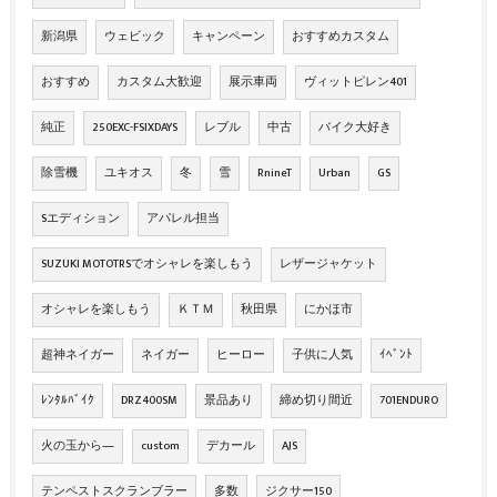
新潟県
ウェビック
キャンペーン
おすすめカスタム
おすすめ
カスタム大歓迎
展示車両
ヴィットピレン401
純正
250EXC-FSIXDAYS
レブル
中古
バイク大好き
除雪機
ユキオス
冬
雪
RnineT
Urban
GS
Sエディション
アパレル担当
SUZUKI MOTOTRSでオシャレを楽しもう
レザージャケット
オシャレを楽しもう
ＫＴＭ
秋田県
にかほ市
超神ネイガー
ネイガー
ヒーロー
子供に人気
ｲﾍﾞﾝﾄ
ﾚﾝﾀﾙﾊﾞｲｸ
DRZ400SM
景品あり
締め切り間近
701ENDURO
火の玉から―
custom
デカール
AJS
テンペストスクランブラー
多数
ジクサー150