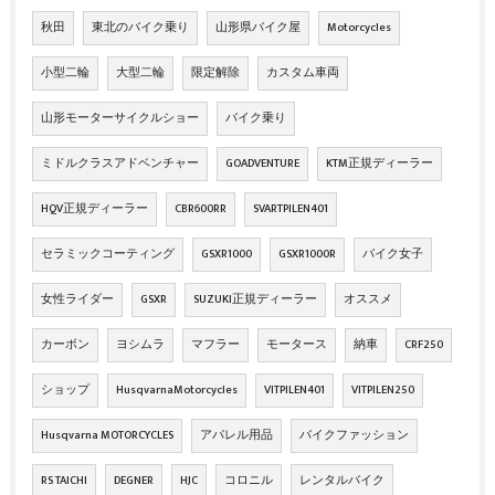
秋田
東北のバイク乗り
山形県バイク屋
Motorcycles
小型二輪
大型二輪
限定解除
カスタム車両
山形モーターサイクルショー
バイク乗り
ミドルクラスアドベンチャー
GOADVENTURE
KTM正規ディーラー
HQV正規ディーラー
CBR600RR
SVARTPILEN401
セラミックコーティング
GSXR1000
GSXR1000R
バイク女子
女性ライダー
GSXR
SUZUKI正規ディーラー
オススメ
カーボン
ヨシムラ
マフラー
モータース
納車
CRF250
ショップ
HusqvarnaMotorcycles
VITPILEN401
VITPILEN250
Husqvarna MOTORCYCLES
アパレル用品
バイクファッション
RS TAICHI
DEGNER
HJC
コロニル
レンタルバイク