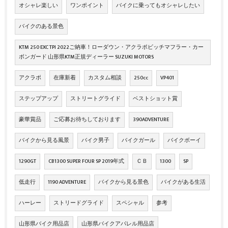
オシャレ楽しい
ワンポイント
バイクに乗ってもオシャレしたい
バイクのある景色
KTM 250 EXC TPI 2022ご納車！ローダウン・アクラポビッチマフラー・カー
ボンガード 山形県KTM正規ディーラー SUZUKI MOTORS
アクラポ
在庫新着
カスタム相談
250cc
VP401
ステップアップ
ストリートグライド
ベストショット賞
豪華賞品
ご応募お待ちしております
390ADVENTURE
バイクから見る風景
バイク男子
バイクガール
バイクボーイ
1290GT
CB1300 SUPER FOUR SP 2019年式
ＣＢ
1300
SP
低走行
1190 ADVENTURE
バイクから見る景色
バイクがある生活
ハーレー
ストリードグライド
スペシャル
参考
山形県バイク用品店
山形県バイクアパレル用品店