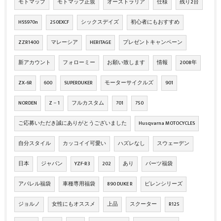
モトマップ
モトマップ正規
オーストラリア
仕様
残り2台
HSS970n
250EXCF
シックスデイズ
初心者にもおすすめ
ZZR1400
マレーシア
HERITAGE
プレゼントキャンペーン
新アカウント
フォローミー
お願い致します
情報
2008年
ZX‐6R
600
SUPERDUKER
モーターサイクルズ
901
NORDEN
Z－1
フルカスタム
701
750
ご応募いただき誠にありがとうございました
Husqvarna MOTOCYCLES
自分スタイル
カッコイイ可愛い
ハズレなし
スウェーデン
日本
ジャパン
YZF-R3
202
あり
パーツ福袋
アパレル福袋
車種専用福袋
890 DUKE R
ピレンシリーズ
ジョルノ
女性にもオススメ
上品
スクーター
R125