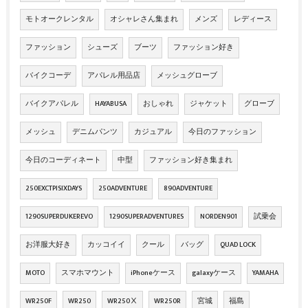
モトオークレンタル
オシャレさん集まれ
メンズ
レディース
ファッション
シューズ
ブーツ
ファッション好き
バイクコーデ
アパレル用品店
メッシュグローブ
バイクアパレル
HAYABUSA
おしゃれ
ジャケット
グローブ
メッシュ
デニムパンツ
カジュアル
今日のファッション
今日のコーディネート
中型
ファッション好き集まれ
250EXCTPISIXDAYS
250ADVENTURE
890ADVENTURE
1290SUPERDUKEREVO
1290SUPERADVENTURES
NORDEN901
試乗会
お洋服大好き
カッコイイ
クール
バッグ
QUAD LOCK
MOTO
スマホマウント
iPhoneケース
galaxyケース
YAMAHA
WR250F
WR250
WR250Ⅹ
WR250R
宮城
福島